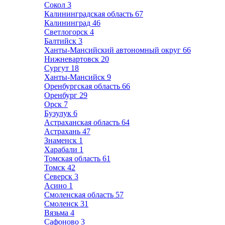
Сокол
3
Калининградская область
67
Калининград
46
Светлогорск
4
Балтийск
3
Ханты-Мансийский автономный округ
66
Нижневартовск
20
Сургут
18
Ханты-Мансийск
9
Оренбургская область
66
Оренбург
29
Орск
7
Бузулук
6
Астраханская область
64
Астрахань
47
Знаменск
1
Харабали
1
Томская область
61
Томск
42
Северск
3
Асино
1
Смоленская область
57
Смоленск
31
Вязьма
4
Сафоново
3