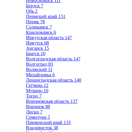
Новосибирск
111
Бердск
7
Обь
2
Пермский край
151
Пермь
78
Соликамск
7
Краснокамск
6
Иркутская область
147
Иркутск
68
Ангарск
15
Братск
10
Волгоградская область
147
Волгоград
83
Волжский
11
Михайловка
6
Ленинградская область
140
Гатчина
12
Мурино
10
Тосно
7
Воронежская область
137
Воронеж
88
Лиски
7
Семилуки
5
Приморский край
133
Владивосток
38