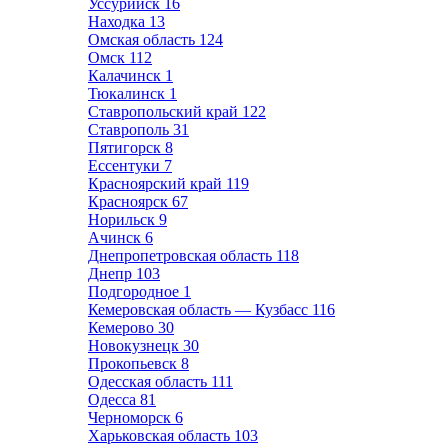
Уссурийск
16
Находка
13
Омская область
124
Омск
112
Калачинск
1
Тюкалинск
1
Ставропольский край
122
Ставрополь
31
Пятигорск
8
Ессентуки
7
Красноярский край
119
Красноярск
67
Норильск
9
Ачинск
6
Днепропетровская область
118
Днепр
103
Подгородное
1
Кемеровская область — Кузбасс
116
Кемерово
30
Новокузнецк
30
Прокопьевск
8
Одесская область
111
Одесса
81
Черноморск
6
Харьковская область
103