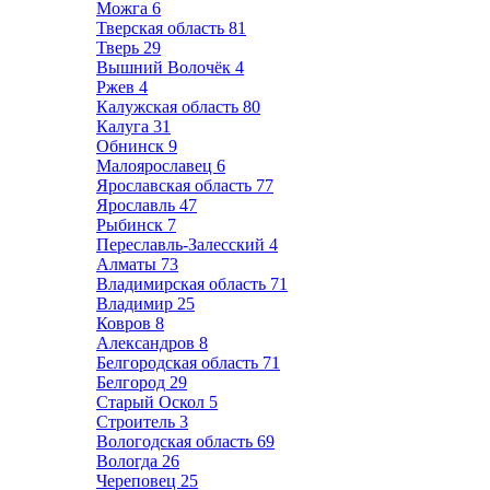
Можга
6
Тверская область
81
Тверь
29
Вышний Волочёк
4
Ржев
4
Калужская область
80
Калуга
31
Обнинск
9
Малоярославец
6
Ярославская область
77
Ярославль
47
Рыбинск
7
Переславль-Залесский
4
Алматы
73
Владимирская область
71
Владимир
25
Ковров
8
Александров
8
Белгородская область
71
Белгород
29
Старый Оскол
5
Строитель
3
Вологодская область
69
Вологда
26
Череповец
25