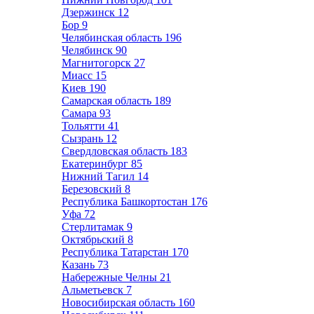
Дзержинск
12
Бор
9
Челябинская область
196
Челябинск
90
Магнитогорск
27
Миасс
15
Киев
190
Самарская область
189
Самара
93
Тольятти
41
Сызрань
12
Свердловская область
183
Екатеринбург
85
Нижний Тагил
14
Березовский
8
Республика Башкортостан
176
Уфа
72
Стерлитамак
9
Октябрьский
8
Республика Татарстан
170
Казань
73
Набережные Челны
21
Альметьевск
7
Новосибирская область
160