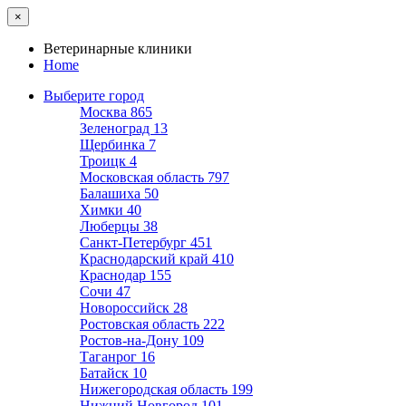
×
Ветеринарные клиники
Home
Выберите город
Москва
865
Зеленоград
13
Щербинка
7
Троицк
4
Московская область
797
Балашиха
50
Химки
40
Люберцы
38
Санкт-Петербург
451
Краснодарский край
410
Краснодар
155
Сочи
47
Новороссийск
28
Ростовская область
222
Ростов-на-Дону
109
Таганрог
16
Батайск
10
Нижегородская область
199
Нижний Новгород
101