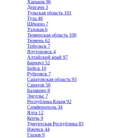
Харьков
96
Дергачи
3
Тульская область
101
Тула
46
Щёкино
7
Узловая
6
Тюменская область
100
Тюмень
62
Тобольск
7
Ялуторовск
4
Алтайский край
97
Барнаул
52
Бийск
10
Рубцовск
7
Саратовская область
93
Саратов
50
Балаково
8
Энгельс
7
Республика Крым
92
Симферополь
34
Ялта
12
Керчь
9
Удмуртская Республика
83
Ижевск
44
Глазов
9