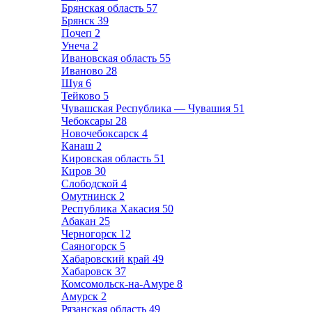
Брянская область
57
Брянск
39
Почеп
2
Унеча
2
Ивановская область
55
Иваново
28
Шуя
6
Тейково
5
Чувашская Республика — Чувашия
51
Чебоксары
28
Новочебоксарск
4
Канаш
2
Кировская область
51
Киров
30
Слободской
4
Омутнинск
2
Республика Хакасия
50
Абакан
25
Черногорск
12
Саяногорск
5
Хабаровский край
49
Хабаровск
37
Комсомольск-на-Амуре
8
Амурск
2
Рязанская область
49