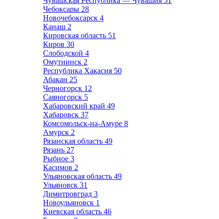
Чувашская Республика — Чувашия
51
Чебоксары
28
Новочебоксарск
4
Канаш
2
Кировская область
51
Киров
30
Слободской
4
Омутнинск
2
Республика Хакасия
50
Абакан
25
Черногорск
12
Саяногорск
5
Хабаровский край
49
Хабаровск
37
Комсомольск-на-Амуре
8
Амурск
2
Рязанская область
49
Рязань
27
Рыбное
3
Касимов
2
Ульяновская область
49
Ульяновск
31
Димитровград
3
Новоульяновск
1
Киевская область
46