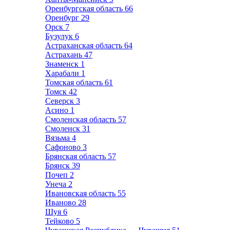
Оренбургская область
66
Оренбург
29
Орск
7
Бузулук
6
Астраханская область
64
Астрахань
47
Знаменск
1
Харабали
1
Томская область
61
Томск
42
Северск
3
Асино
1
Смоленская область
57
Смоленск
31
Вязьма
4
Сафоново
3
Брянская область
57
Брянск
39
Почеп
2
Унеча
2
Ивановская область
55
Иваново
28
Шуя
6
Тейково
5