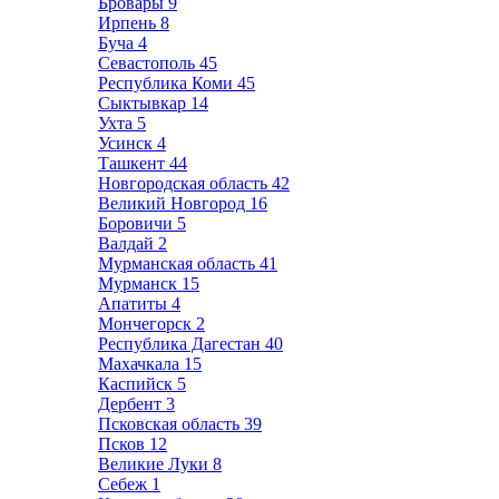
Бровары
9
Ирпень
8
Буча
4
Севастополь
45
Республика Коми
45
Сыктывкар
14
Ухта
5
Усинск
4
Ташкент
44
Новгородская область
42
Великий Новгород
16
Боровичи
5
Валдай
2
Мурманская область
41
Мурманск
15
Апатиты
4
Мончегорск
2
Республика Дагестан
40
Махачкала
15
Каспийск
5
Дербент
3
Псковская область
39
Псков
12
Великие Луки
8
Себеж
1