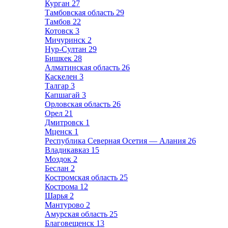
Курган
27
Тамбовская область
29
Тамбов
22
Котовск
3
Мичуринск
2
Нур-Султан
29
Бишкек
28
Алматинская область
26
Каскелен
3
Талгар
3
Капшагай
3
Орловская область
26
Орел
21
Дмитровск
1
Мценск
1
Республика Северная Осетия — Алания
26
Владикавказ
15
Моздок
2
Беслан
2
Костромская область
25
Кострома
12
Шарья
2
Мантурово
2
Амурская область
25
Благовещенск
13