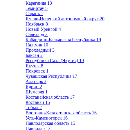
Караганда
13
Темиртау
5
Сарань
1
Ямало-Ненецкий автономный округ
20
Ноябрьск
8
Новый Уренгой
4
Салехард
3
Кабардино-Балкарская Республика
19
Нальчик
10
Прохладный
3
Баксан
2
Республика Саха (Якутия)
19
Якутск
8
Покровск
1
Чувашская Республика
17
Алатырь
3
Ядрин
2
Шумерля
1
Костанайская область
17
Костанай
15
Тобыл
2
Восточно-Казахстанская область
16
Усть-Каменогорск
16
Павлодарская область
15
Павлодар
13