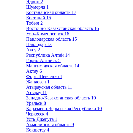
Ядрин
2
Шумерля
1
Костанайская область
17
Костанай
15
Тобыл
2
Восточно-Казахстанская область
16
Усть-Каменогорск
16
Павлодарская область
15
Павлодар
13
Аксу
2
Республика Алтай
14
Горно-Алтайск
5
Мангистауская область
14
Актау
6
Форт-Шевченко
1
Жанаозен
1
Атырауская область
11
Атырау
11
Западно-Казахстанская область
10
Уральск
8
Карачаево-Черкесская Республика
10
Черкесск
4
Усть-Джегута
1
Акмолинская область
9
Кокшетау
4