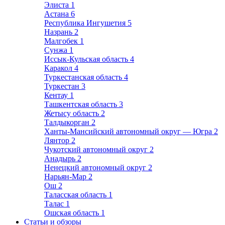
Элиста
1
Астана
6
Республика Ингушетия
5
Назрань
2
Малгобек
1
Сунжа
1
Иссык-Кульская область
4
Каракол
4
Туркестанская область
4
Туркестан
3
Кентау
1
Ташкентская область
3
Жетысу область
2
Талдыкорган
2
Ханты-Мансийский автономный округ — Югра
2
Лянтор
2
Чукотский автономный округ
2
Анадырь
2
Ненецкий автономный округ
2
Нарьян-Мар
2
Ош
2
Таласская область
1
Талас
1
Ошская область
1
Статьи и обзоры