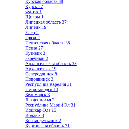
Курская область
38
Курск
27
Фатеж
1
Щигры
1
Липецкая область
37
Липецк
19
Елец
5
Грязи
2
Пензенская область
35
Пенза
27
Кузнецк
3
Заречный
2
Архангельская область
33
Архангельск
19
Северодвинск
8
Новодвинск
3
Республика Карелия
31
Петрозаводск
13
Беломорск
3
Лахденпохья
2
Республика Марий Эл
31
Йошкар-Ола
15
Волжск
3
Козьмодемьянск
2
Курганская область
31