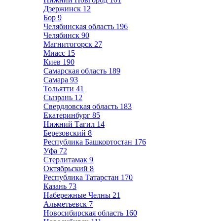
Дзержинск
12
Бор
9
Челябинская область
196
Челябинск
90
Магнитогорск
27
Миасс
15
Киев
190
Самарская область
189
Самара
93
Тольятти
41
Сызрань
12
Свердловская область
183
Екатеринбург
85
Нижний Тагил
14
Березовский
8
Республика Башкортостан
176
Уфа
72
Стерлитамак
9
Октябрьский
8
Республика Татарстан
170
Казань
73
Набережные Челны
21
Альметьевск
7
Новосибирская область
160