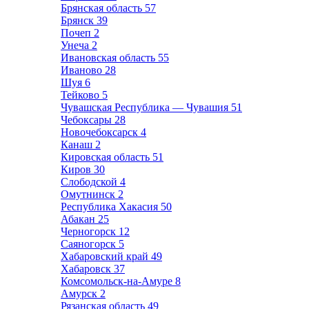
Брянская область
57
Брянск
39
Почеп
2
Унеча
2
Ивановская область
55
Иваново
28
Шуя
6
Тейково
5
Чувашская Республика — Чувашия
51
Чебоксары
28
Новочебоксарск
4
Канаш
2
Кировская область
51
Киров
30
Слободской
4
Омутнинск
2
Республика Хакасия
50
Абакан
25
Черногорск
12
Саяногорск
5
Хабаровский край
49
Хабаровск
37
Комсомольск-на-Амуре
8
Амурск
2
Рязанская область
49