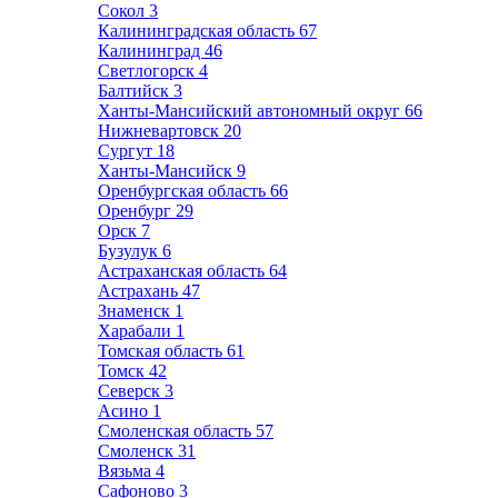
Сокол
3
Калининградская область
67
Калининград
46
Светлогорск
4
Балтийск
3
Ханты-Мансийский автономный округ
66
Нижневартовск
20
Сургут
18
Ханты-Мансийск
9
Оренбургская область
66
Оренбург
29
Орск
7
Бузулук
6
Астраханская область
64
Астрахань
47
Знаменск
1
Харабали
1
Томская область
61
Томск
42
Северск
3
Асино
1
Смоленская область
57
Смоленск
31
Вязьма
4
Сафоново
3