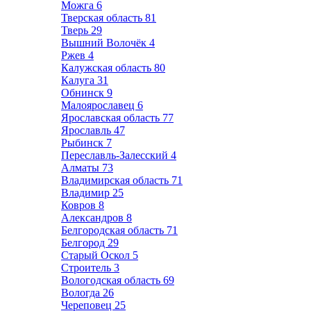
Можга
6
Тверская область
81
Тверь
29
Вышний Волочёк
4
Ржев
4
Калужская область
80
Калуга
31
Обнинск
9
Малоярославец
6
Ярославская область
77
Ярославль
47
Рыбинск
7
Переславль-Залесский
4
Алматы
73
Владимирская область
71
Владимир
25
Ковров
8
Александров
8
Белгородская область
71
Белгород
29
Старый Оскол
5
Строитель
3
Вологодская область
69
Вологда
26
Череповец
25