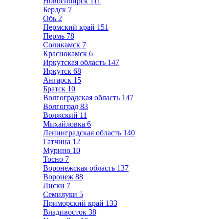
Новосибирск
111
Бердск
7
Обь
2
Пермский край
151
Пермь
78
Соликамск
7
Краснокамск
6
Иркутская область
147
Иркутск
68
Ангарск
15
Братск
10
Волгоградская область
147
Волгоград
83
Волжский
11
Михайловка
6
Ленинградская область
140
Гатчина
12
Мурино
10
Тосно
7
Воронежская область
137
Воронеж
88
Лиски
7
Семилуки
5
Приморский край
133
Владивосток
38