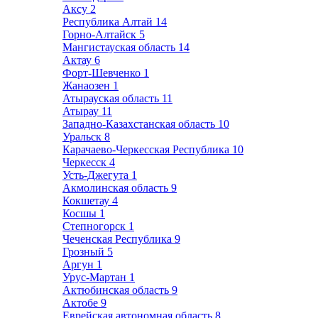
Аксу
2
Республика Алтай
14
Горно-Алтайск
5
Мангистауская область
14
Актау
6
Форт-Шевченко
1
Жанаозен
1
Атырауская область
11
Атырау
11
Западно-Казахстанская область
10
Уральск
8
Карачаево-Черкесская Республика
10
Черкесск
4
Усть-Джегута
1
Акмолинская область
9
Кокшетау
4
Косшы
1
Степногорск
1
Чеченская Республика
9
Грозный
5
Аргун
1
Урус-Мартан
1
Актюбинская область
9
Актобе
9
Еврейская автономная область
8