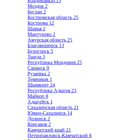
Владикавказ
15
Моздок
2
Беслан
2
Костромская область
25
Кострома
12
Шарья
2
Мантурово
2
Амурская область
25
Благовещенск
13
Белогорск
5
Тында
3
Республика Мордовия
25
Саранск
9
Рузаевка
2
Темников
1
Шымкент
24
Республика Адыгея
23
Майкоп
8
Адыгейск
1
Сахалинская область
21
Южно-Сахалинск
14
Долинск
2
Корсаков
2
Камчатский край
21
Петропавловск-Камчатский
8