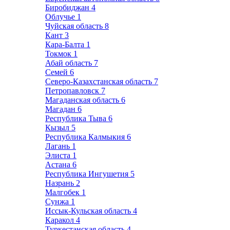
Биробиджан
4
Облучье
1
Чуйская область
8
Кант
3
Кара-Балта
1
Токмок
1
Абай область
7
Семей
6
Северо-Казахстанская область
7
Петропавловск
7
Магаданская область
6
Магадан
6
Республика Тыва
6
Кызыл
5
Республика Калмыкия
6
Лагань
1
Элиста
1
Астана
6
Республика Ингушетия
5
Назрань
2
Малгобек
1
Сунжа
1
Иссык-Кульская область
4
Каракол
4
Туркестанская область
4