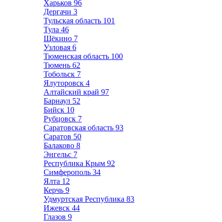
Харьков
96
Дергачи
3
Тульская область
101
Тула
46
Щёкино
7
Узловая
6
Тюменская область
100
Тюмень
62
Тобольск
7
Ялуторовск
4
Алтайский край
97
Барнаул
52
Бийск
10
Рубцовск
7
Саратовская область
93
Саратов
50
Балаково
8
Энгельс
7
Республика Крым
92
Симферополь
34
Ялта
12
Керчь
9
Удмуртская Республика
83
Ижевск
44
Глазов
9