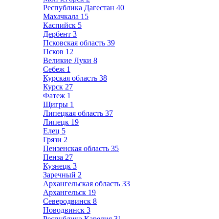
Республика Дагестан
40
Махачкала
15
Каспийск
5
Дербент
3
Псковская область
39
Псков
12
Великие Луки
8
Себеж
1
Курская область
38
Курск
27
Фатеж
1
Щигры
1
Липецкая область
37
Липецк
19
Елец
5
Грязи
2
Пензенская область
35
Пенза
27
Кузнецк
3
Заречный
2
Архангельская область
33
Архангельск
19
Северодвинск
8
Новодвинск
3
Республика Карелия
31