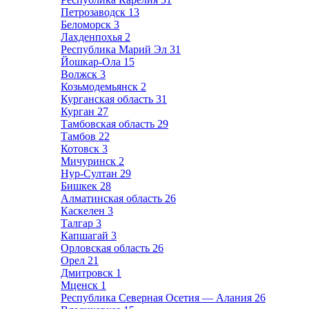
Петрозаводск
13
Беломорск
3
Лахденпохья
2
Республика Марий Эл
31
Йошкар-Ола
15
Волжск
3
Козьмодемьянск
2
Курганская область
31
Курган
27
Тамбовская область
29
Тамбов
22
Котовск
3
Мичуринск
2
Нур-Султан
29
Бишкек
28
Алматинская область
26
Каскелен
3
Талгар
3
Капшагай
3
Орловская область
26
Орел
21
Дмитровск
1
Мценск
1
Республика Северная Осетия — Алания
26