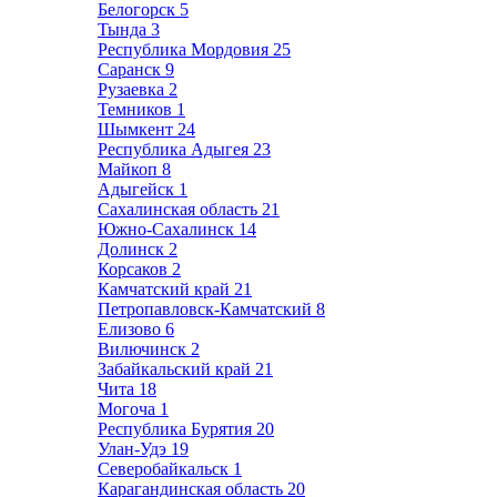
Белогорск
5
Тында
3
Республика Мордовия
25
Саранск
9
Рузаевка
2
Темников
1
Шымкент
24
Республика Адыгея
23
Майкоп
8
Адыгейск
1
Сахалинская область
21
Южно-Сахалинск
14
Долинск
2
Корсаков
2
Камчатский край
21
Петропавловск-Камчатский
8
Елизово
6
Вилючинск
2
Забайкальский край
21
Чита
18
Могоча
1
Республика Бурятия
20
Улан-Удэ
19
Северобайкальск
1
Карагандинская область
20