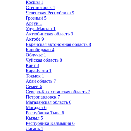
Косшы
1
Степногорск
1
Чеченская Республика
9
Грозный
5
Аргун
1
Урус-Мартан
1
Актюбинская область
9
Актобе
9
Еврейская автономная область
8
Биробиджан
4
Облучье
1
Чуйская область
8
Кант
3
Кара-Балта
1
Токмок
1
Абай область
7
Семей
6
Северо-Казахстанская область
7
Петропавловск
7
Магаданская область
6
Магадан
6
Республика Тыва
6
Кызыл
5
Республика Калмыкия
6
Лагань
1