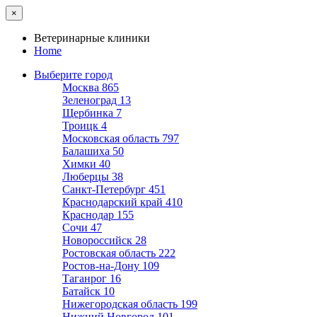
×
Ветеринарные клиники
Home
Выберите город
Москва
865
Зеленоград
13
Щербинка
7
Троицк
4
Московская область
797
Балашиха
50
Химки
40
Люберцы
38
Санкт-Петербург
451
Краснодарский край
410
Краснодар
155
Сочи
47
Новороссийск
28
Ростовская область
222
Ростов-на-Дону
109
Таганрог
16
Батайск
10
Нижегородская область
199
Нижний Новгород
101