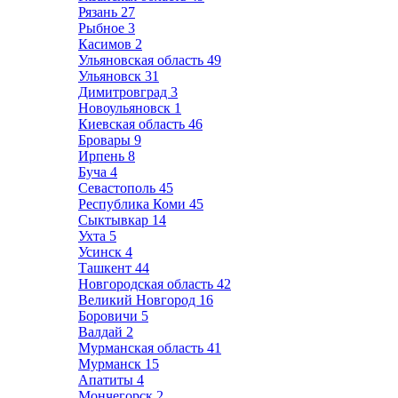
Рязань
27
Рыбное
3
Касимов
2
Ульяновская область
49
Ульяновск
31
Димитровград
3
Новоульяновск
1
Киевская область
46
Бровары
9
Ирпень
8
Буча
4
Севастополь
45
Республика Коми
45
Сыктывкар
14
Ухта
5
Усинск
4
Ташкент
44
Новгородская область
42
Великий Новгород
16
Боровичи
5
Валдай
2
Мурманская область
41
Мурманск
15
Апатиты
4
Мончегорск
2