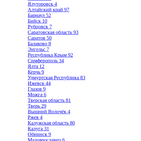
Ялуторовск
4
Алтайский край
97
Барнаул
52
Бийск
10
Рубцовск
7
Саратовская область
93
Саратов
50
Балаково
8
Энгельс
7
Республика Крым
92
Симферополь
34
Ялта
12
Керчь
9
Удмуртская Республика
83
Ижевск
44
Глазов
9
Можга
6
Тверская область
81
Тверь
29
Вышний Волочёк
4
Ржев
4
Калужская область
80
Калуга
31
Обнинск
9
Малоярославец
6