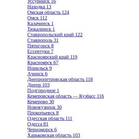
Уссурийск
16
Находка
13
Омская область
124
Омск
112
Калачинск
1
Тюкалинск
1
Ставропольский край
122
Ставрополь
31
Пятигорск
8
Ессентуки
7
Красноярский край
119
Красноярск
67
Норильск
9
Ачинск
6
Днепропетровская область
118
Днепр
103
Подгородное
1
Кемеровская область — Кузбасс
116
Кемерово
30
Новокузнецк
30
Прокопьевск
8
Одесская область
111
Одесса
81
Черноморск
6
Харьковская область
103