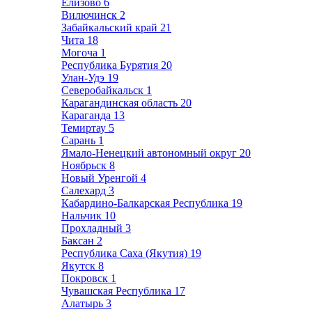
Елизово
6
Вилючинск
2
Забайкальский край
21
Чита
18
Могоча
1
Республика Бурятия
20
Улан-Удэ
19
Северобайкальск
1
Карагандинская область
20
Караганда
13
Темиртау
5
Сарань
1
Ямало-Ненецкий автономный округ
20
Ноябрьск
8
Новый Уренгой
4
Салехард
3
Кабардино-Балкарская Республика
19
Нальчик
10
Прохладный
3
Баксан
2
Республика Саха (Якутия)
19
Якутск
8
Покровск
1
Чувашская Республика
17
Алатырь
3