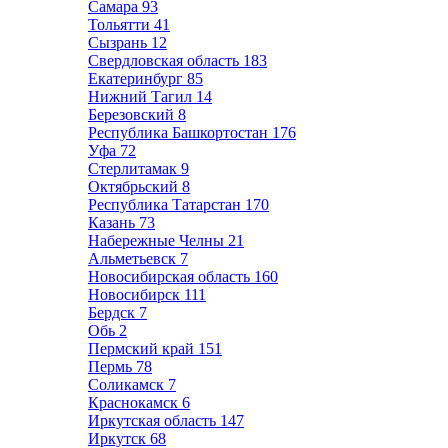
Самара
93
Тольятти
41
Сызрань
12
Свердловская область
183
Екатеринбург
85
Нижний Тагил
14
Березовский
8
Республика Башкортостан
176
Уфа
72
Стерлитамак
9
Октябрьский
8
Республика Татарстан
170
Казань
73
Набережные Челны
21
Альметьевск
7
Новосибирская область
160
Новосибирск
111
Бердск
7
Обь
2
Пермский край
151
Пермь
78
Соликамск
7
Краснокамск
6
Иркутская область
147
Иркутск
68