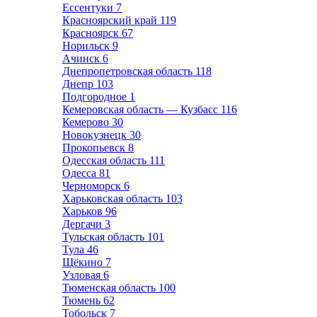
Ессентуки
7
Красноярский край
119
Красноярск
67
Норильск
9
Ачинск
6
Днепропетровская область
118
Днепр
103
Подгородное
1
Кемеровская область — Кузбасс
116
Кемерово
30
Новокузнецк
30
Прокопьевск
8
Одесская область
111
Одесса
81
Черноморск
6
Харьковская область
103
Харьков
96
Дергачи
3
Тульская область
101
Тула
46
Щёкино
7
Узловая
6
Тюменская область
100
Тюмень
62
Тобольск
7