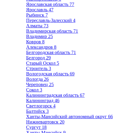
Ярославская область
77
Ярославль
47
Рыбинск
7
Переславль-Залесский
4
Алматы
73
Владимирская область
71
Владимир
25
Ковров
8
Александров
8
Белгородская область
71
Белгород
29
Старый Оскол
5
Строитель
3
Вологодская область
69
Вологда
26
Череповец
25
Сокол
3
Калининградская область
67
Калининград
46
Светлогорск
4
Балтийск
3
Ханты-Мансийский автономный округ
66
Нижневартовск
20
Сургут
18
Ханты-Мансийск
9