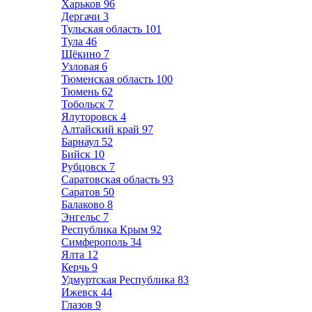
Харьков
96
Дергачи
3
Тульская область
101
Тула
46
Щёкино
7
Узловая
6
Тюменская область
100
Тюмень
62
Тобольск
7
Ялуторовск
4
Алтайский край
97
Барнаул
52
Бийск
10
Рубцовск
7
Саратовская область
93
Саратов
50
Балаково
8
Энгельс
7
Республика Крым
92
Симферополь
34
Ялта
12
Керчь
9
Удмуртская Республика
83
Ижевск
44
Глазов
9