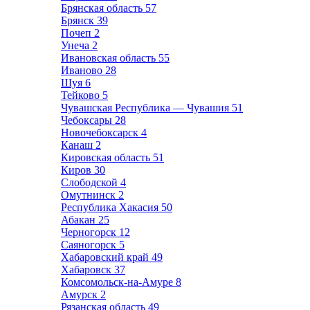
Брянская область
57
Брянск
39
Почеп
2
Унеча
2
Ивановская область
55
Иваново
28
Шуя
6
Тейково
5
Чувашская Республика — Чувашия
51
Чебоксары
28
Новочебоксарск
4
Канаш
2
Кировская область
51
Киров
30
Слободской
4
Омутнинск
2
Республика Хакасия
50
Абакан
25
Черногорск
12
Саяногорск
5
Хабаровский край
49
Хабаровск
37
Комсомольск-на-Амуре
8
Амурск
2
Рязанская область
49