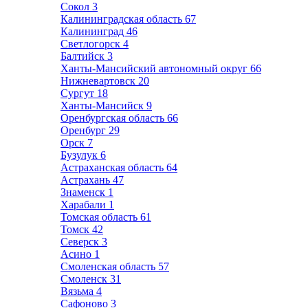
Сокол
3
Калининградская область
67
Калининград
46
Светлогорск
4
Балтийск
3
Ханты-Мансийский автономный округ
66
Нижневартовск
20
Сургут
18
Ханты-Мансийск
9
Оренбургская область
66
Оренбург
29
Орск
7
Бузулук
6
Астраханская область
64
Астрахань
47
Знаменск
1
Харабали
1
Томская область
61
Томск
42
Северск
3
Асино
1
Смоленская область
57
Смоленск
31
Вязьма
4
Сафоново
3