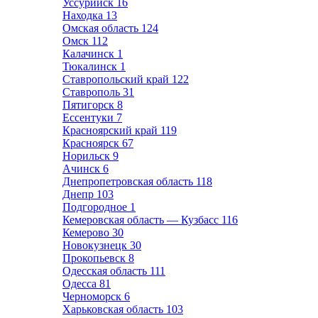
Уссурийск
16
Находка
13
Омская область
124
Омск
112
Калачинск
1
Тюкалинск
1
Ставропольский край
122
Ставрополь
31
Пятигорск
8
Ессентуки
7
Красноярский край
119
Красноярск
67
Норильск
9
Ачинск
6
Днепропетровская область
118
Днепр
103
Подгородное
1
Кемеровская область — Кузбасс
116
Кемерово
30
Новокузнецк
30
Прокопьевск
8
Одесская область
111
Одесса
81
Черноморск
6
Харьковская область
103