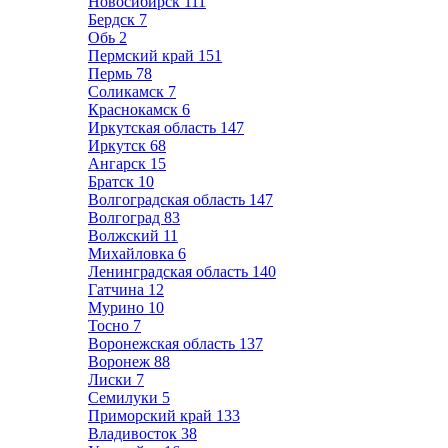
Новосибирск
111
Бердск
7
Обь
2
Пермский край
151
Пермь
78
Соликамск
7
Краснокамск
6
Иркутская область
147
Иркутск
68
Ангарск
15
Братск
10
Волгоградская область
147
Волгоград
83
Волжский
11
Михайловка
6
Ленинградская область
140
Гатчина
12
Мурино
10
Тосно
7
Воронежская область
137
Воронеж
88
Лиски
7
Семилуки
5
Приморский край
133
Владивосток
38