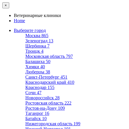
×
Ветеринарные клиники
Home
Выберите город
Москва
865
Зеленоград
13
Щербинка
7
Троицк
4
Московская область
797
Балашиха
50
Химки
40
Люберцы
38
Санкт-Петербург
451
Краснодарский край
410
Краснодар
155
Сочи
47
Новороссийск
28
Ростовская область
222
Ростов-на-Дону
109
Таганрог
16
Батайск
10
Нижегородская область
199
Нижний Новгород
101