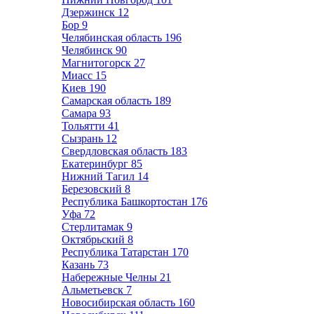
Дзержинск
12
Бор
9
Челябинская область
196
Челябинск
90
Магнитогорск
27
Миасс
15
Киев
190
Самарская область
189
Самара
93
Тольятти
41
Сызрань
12
Свердловская область
183
Екатеринбург
85
Нижний Тагил
14
Березовский
8
Республика Башкортостан
176
Уфа
72
Стерлитамак
9
Октябрьский
8
Республика Татарстан
170
Казань
73
Набережные Челны
21
Альметьевск
7
Новосибирская область
160