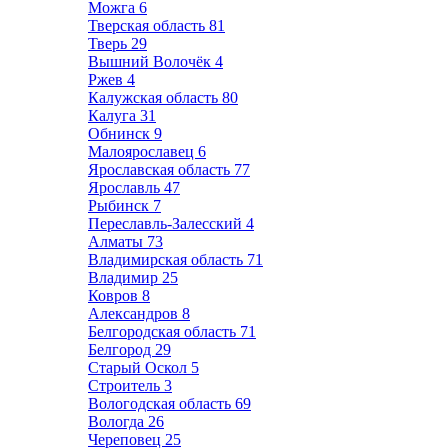
Можга
6
Тверская область
81
Тверь
29
Вышний Волочёк
4
Ржев
4
Калужская область
80
Калуга
31
Обнинск
9
Малоярославец
6
Ярославская область
77
Ярославль
47
Рыбинск
7
Переславль-Залесский
4
Алматы
73
Владимирская область
71
Владимир
25
Ковров
8
Александров
8
Белгородская область
71
Белгород
29
Старый Оскол
5
Строитель
3
Вологодская область
69
Вологда
26
Череповец
25