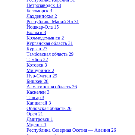
Петрозаводск
13
Беломорск
3
Лахденпохья
2
Республика Марий Эл
31
Йошкар-Ола
15
Волжск
3
Козьмодемьянск
2
Курганская область
31
Курган
27
Тамбовская область
29
Тамбов
22
Котовск
3
Мичуринск
2
Нур-Султан
29
Бишкек
28
Алматинская область
26
Каскелен
3
Талгар
3
Капшагай
3
Орловская область
26
Орел
21
Дмитровск
1
Мценск
1
Республика Северная Осетия — Алания
26