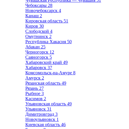
Чувашская Республика — Чувашия
51
Чебоксары
28
Новочебоксарск
4
Канаш
2
Кировская область
51
Киров
30
Слободской
4
Омутнинск
2
Республика Хакасия
50
Абакан
25
Черногорск
12
Саяногорск
5
Хабаровский край
49
Хабаровск
37
Комсомольск-на-Амуре
8
Амурск
2
Рязанская область
49
Рязань
27
Рыбное
3
Касимов
2
Ульяновская область
49
Ульяновск
31
Димитровград
3
Новоульяновск
1
Киевская область
46