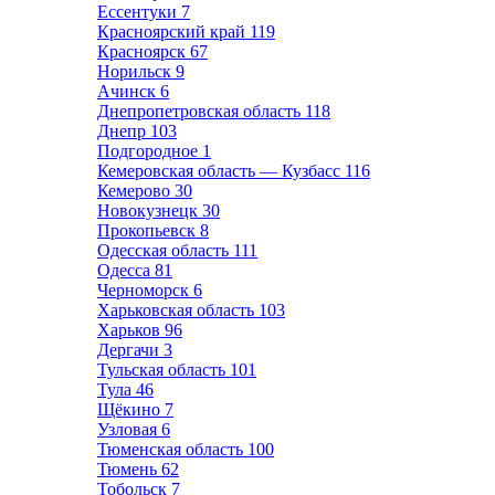
Ессентуки
7
Красноярский край
119
Красноярск
67
Норильск
9
Ачинск
6
Днепропетровская область
118
Днепр
103
Подгородное
1
Кемеровская область — Кузбасс
116
Кемерово
30
Новокузнецк
30
Прокопьевск
8
Одесская область
111
Одесса
81
Черноморск
6
Харьковская область
103
Харьков
96
Дергачи
3
Тульская область
101
Тула
46
Щёкино
7
Узловая
6
Тюменская область
100
Тюмень
62
Тобольск
7