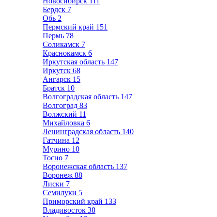
Новосибирск
111
Бердск
7
Обь
2
Пермский край
151
Пермь
78
Соликамск
7
Краснокамск
6
Иркутская область
147
Иркутск
68
Ангарск
15
Братск
10
Волгоградская область
147
Волгоград
83
Волжский
11
Михайловка
6
Ленинградская область
140
Гатчина
12
Мурино
10
Тосно
7
Воронежская область
137
Воронеж
88
Лиски
7
Семилуки
5
Приморский край
133
Владивосток
38