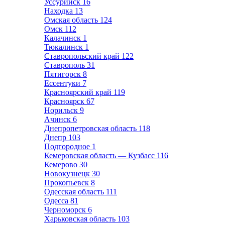
Уссурийск
16
Находка
13
Омская область
124
Омск
112
Калачинск
1
Тюкалинск
1
Ставропольский край
122
Ставрополь
31
Пятигорск
8
Ессентуки
7
Красноярский край
119
Красноярск
67
Норильск
9
Ачинск
6
Днепропетровская область
118
Днепр
103
Подгородное
1
Кемеровская область — Кузбасс
116
Кемерово
30
Новокузнецк
30
Прокопьевск
8
Одесская область
111
Одесса
81
Черноморск
6
Харьковская область
103