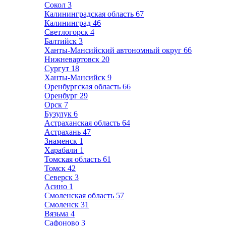
Сокол
3
Калининградская область
67
Калининград
46
Светлогорск
4
Балтийск
3
Ханты-Мансийский автономный округ
66
Нижневартовск
20
Сургут
18
Ханты-Мансийск
9
Оренбургская область
66
Оренбург
29
Орск
7
Бузулук
6
Астраханская область
64
Астрахань
47
Знаменск
1
Харабали
1
Томская область
61
Томск
42
Северск
3
Асино
1
Смоленская область
57
Смоленск
31
Вязьма
4
Сафоново
3