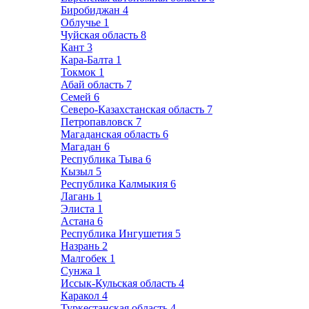
Биробиджан
4
Облучье
1
Чуйская область
8
Кант
3
Кара-Балта
1
Токмок
1
Абай область
7
Семей
6
Северо-Казахстанская область
7
Петропавловск
7
Магаданская область
6
Магадан
6
Республика Тыва
6
Кызыл
5
Республика Калмыкия
6
Лагань
1
Элиста
1
Астана
6
Республика Ингушетия
5
Назрань
2
Малгобек
1
Сунжа
1
Иссык-Кульская область
4
Каракол
4
Туркестанская область
4