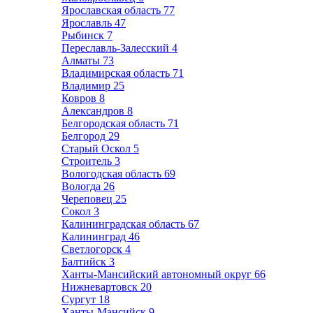
Ярославская область
77
Ярославль
47
Рыбинск
7
Переславль-Залесский
4
Алматы
73
Владимирская область
71
Владимир
25
Ковров
8
Александров
8
Белгородская область
71
Белгород
29
Старый Оскол
5
Строитель
3
Вологодская область
69
Вологда
26
Череповец
25
Сокол
3
Калининградская область
67
Калининград
46
Светлогорск
4
Балтийск
3
Ханты-Мансийский автономный округ
66
Нижневартовск
20
Сургут
18
Ханты-Мансийск
9