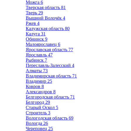
Можга
6
Тверская область
81
Тверь
29
Вышний Волочёк
4
Ржев
4
Калужская область
80
Калуга
31
Обнинск
9
Малоярославец
6
Ярославская область
77
Ярославль
47
Рыбинск
7
Переславль-Залесский
4
Алматы
73
Владимирская область
71
Владимир
25
Ковров
8
Александров
8
Белгородская область
71
Белгород
29
Старый Оскол
5
Строитель
3
Вологодская область
69
Вологда
26
Череповец
25