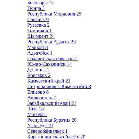
Белогорск
5
Тында
3
Республика Мордовия
25
Саранск
9
Рузаевка
2
Темников
1
Шымкент
24
Республика Адыгея
23
Майкоп
8
Адыгейск
1
Сахалинская область
21
Южно-Сахалинск
14
Долинск
2
Корсаков
2
Камчатский край
21
Петропавловск-Камчатский
8
Елизово
6
Вилючинск
2
Забайкальский край
21
Чита
18
Могоча
1
Республика Бурятия
20
Улан-Удэ
19
Северобайкальск
1
Карагандинская область
20