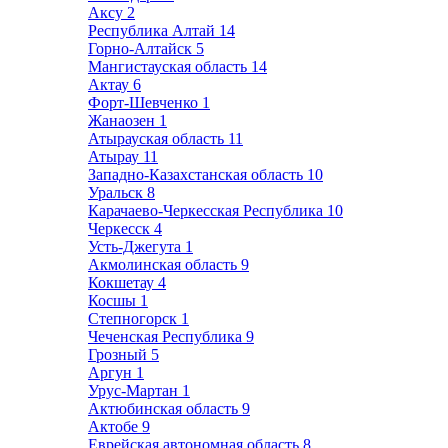
Аксу
2
Республика Алтай
14
Горно-Алтайск
5
Мангистауская область
14
Актау
6
Форт-Шевченко
1
Жанаозен
1
Атырауская область
11
Атырау
11
Западно-Казахстанская область
10
Уральск
8
Карачаево-Черкесская Республика
10
Черкесск
4
Усть-Джегута
1
Акмолинская область
9
Кокшетау
4
Косшы
1
Степногорск
1
Чеченская Республика
9
Грозный
5
Аргун
1
Урус-Мартан
1
Актюбинская область
9
Актобе
9
Еврейская автономная область
8