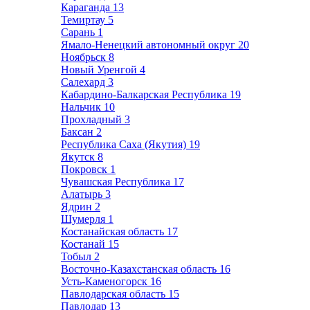
Караганда
13
Темиртау
5
Сарань
1
Ямало-Ненецкий автономный округ
20
Ноябрьск
8
Новый Уренгой
4
Салехард
3
Кабардино-Балкарская Республика
19
Нальчик
10
Прохладный
3
Баксан
2
Республика Саха (Якутия)
19
Якутск
8
Покровск
1
Чувашская Республика
17
Алатырь
3
Ядрин
2
Шумерля
1
Костанайская область
17
Костанай
15
Тобыл
2
Восточно-Казахстанская область
16
Усть-Каменогорск
16
Павлодарская область
15
Павлодар
13