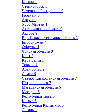
Косшы
1
Степногорск
1
Чеченская Республика
9
Грозный
5
Аргун
1
Урус-Мартан
1
Актюбинская область
9
Актобе
9
Еврейская автономная область
8
Биробиджан
4
Облучье
1
Чуйская область
8
Кант
3
Кара-Балта
1
Токмок
1
Абай область
7
Семей
6
Северо-Казахстанская область
7
Петропавловск
7
Магаданская область
6
Магадан
6
Республика Тыва
6
Кызыл
5
Республика Калмыкия
6
Лагань
1