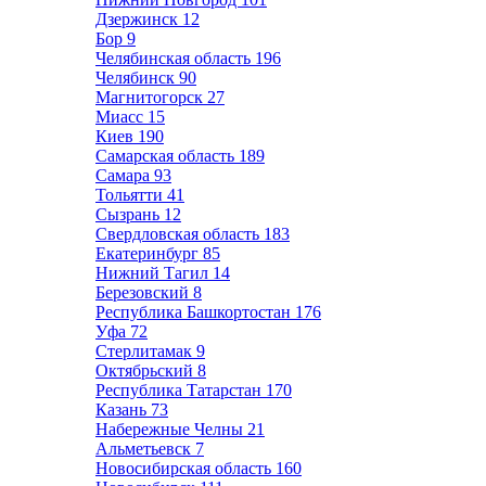
Дзержинск
12
Бор
9
Челябинская область
196
Челябинск
90
Магнитогорск
27
Миасс
15
Киев
190
Самарская область
189
Самара
93
Тольятти
41
Сызрань
12
Свердловская область
183
Екатеринбург
85
Нижний Тагил
14
Березовский
8
Республика Башкортостан
176
Уфа
72
Стерлитамак
9
Октябрьский
8
Республика Татарстан
170
Казань
73
Набережные Челны
21
Альметьевск
7
Новосибирская область
160