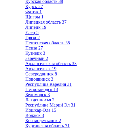
Курская область
38
Курск
27
Фатеж
1
Щигры
1
Липецкая область
37
Липецк
19
Елец
5
Грязи
2
Пензенская область
35
Пенза
27
Кузнецк
3
Заречный
2
Архангельская область
33
Архангельск
19
Северодвинск
8
Новодвинск
3
Республика Карелия
31
Петрозаводск
13
Беломорск
3
Лахденпохья
2
Республика Марий Эл
31
Йошкар-Ола
15
Волжск
3
Козьмодемьянск
2
Курганская область
31