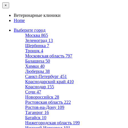
×
Ветеринарные клиники
Home
Выберите город
Москва
865
Зеленоград
13
Щербинка
7
Троицк
4
Московская область
797
Балашиха
50
Химки
40
Люберцы
38
Санкт-Петербург
451
Краснодарский край
410
Краснодар
155
Сочи
47
Новороссийск
28
Ростовская область
222
Ростов-на-Дону
109
Таганрог
16
Батайск
10
Нижегородская область
199
Нижний Новгород
101