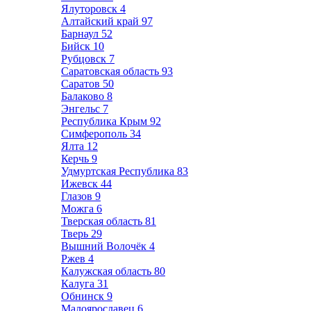
Ялуторовск
4
Алтайский край
97
Барнаул
52
Бийск
10
Рубцовск
7
Саратовская область
93
Саратов
50
Балаково
8
Энгельс
7
Республика Крым
92
Симферополь
34
Ялта
12
Керчь
9
Удмуртская Республика
83
Ижевск
44
Глазов
9
Можга
6
Тверская область
81
Тверь
29
Вышний Волочёк
4
Ржев
4
Калужская область
80
Калуга
31
Обнинск
9
Малоярославец
6