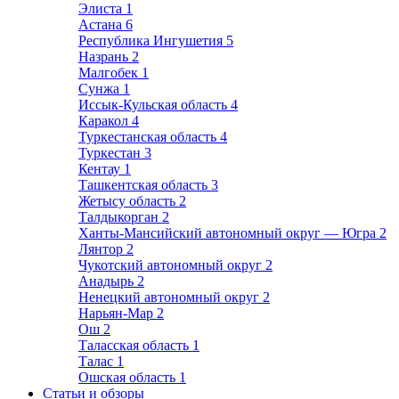
Элиста
1
Астана
6
Республика Ингушетия
5
Назрань
2
Малгобек
1
Сунжа
1
Иссык-Кульская область
4
Каракол
4
Туркестанская область
4
Туркестан
3
Кентау
1
Ташкентская область
3
Жетысу область
2
Талдыкорган
2
Ханты-Мансийский автономный округ — Югра
2
Лянтор
2
Чукотский автономный округ
2
Анадырь
2
Ненецкий автономный округ
2
Нарьян-Мар
2
Ош
2
Таласская область
1
Талас
1
Ошская область
1
Статьи и обзоры