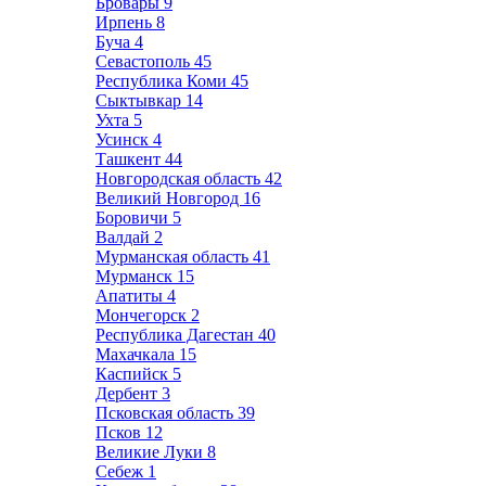
Бровары
9
Ирпень
8
Буча
4
Севастополь
45
Республика Коми
45
Сыктывкар
14
Ухта
5
Усинск
4
Ташкент
44
Новгородская область
42
Великий Новгород
16
Боровичи
5
Валдай
2
Мурманская область
41
Мурманск
15
Апатиты
4
Мончегорск
2
Республика Дагестан
40
Махачкала
15
Каспийск
5
Дербент
3
Псковская область
39
Псков
12
Великие Луки
8
Себеж
1