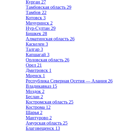
Курган
27
Тамбовская область
29
Тамбов
22
Котовск
3
Мичуринск
2
Нур-Султан
29
Бишкек
28
Алматинская область
26
Каскелен
3
Талгар
3
Капшагай
3
Орловская область
26
Орел
21
Дмитровск
1
Мценск
1
Республика Северная Осетия — Алания
26
Владикавказ
15
Моздок
2
Беслан
2
Костромская область
25
Кострома
12
Шарья
2
Мантурово
2
Амурская область
25
Благовещенск
13