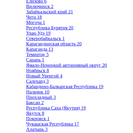
Елизово
6
Вилючинск
2
Забайкальский край
21
Чита
18
Могоча
1
Республика Бурятия
20
Улан-Удэ
19
Северобайкальск
1
Карагандинская область
20
Караганда
13
Темиртау
5
Сарань
1
Ямало-Ненецкий автономный округ
20
Ноябрьск
8
Новый Уренгой
4
Салехард
3
Кабардино-Балкарская Республика
19
Нальчик
10
Прохладный
3
Баксан
2
Республика Саха (Якутия)
19
Якутск
8
Покровск
1
Чувашская Республика
17
Алатырь
3