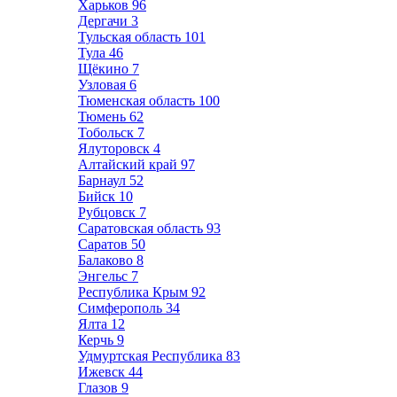
Харьков
96
Дергачи
3
Тульская область
101
Тула
46
Щёкино
7
Узловая
6
Тюменская область
100
Тюмень
62
Тобольск
7
Ялуторовск
4
Алтайский край
97
Барнаул
52
Бийск
10
Рубцовск
7
Саратовская область
93
Саратов
50
Балаково
8
Энгельс
7
Республика Крым
92
Симферополь
34
Ялта
12
Керчь
9
Удмуртская Республика
83
Ижевск
44
Глазов
9