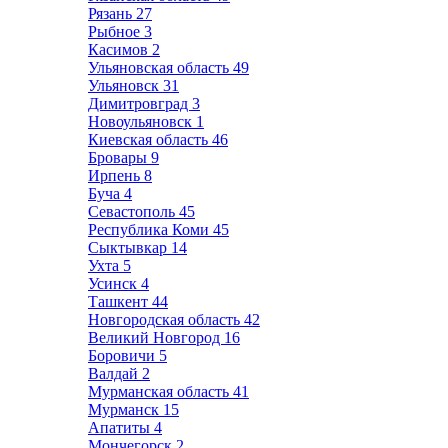
Рязань
27
Рыбное
3
Касимов
2
Ульяновская область
49
Ульяновск
31
Димитровград
3
Новоульяновск
1
Киевская область
46
Бровары
9
Ирпень
8
Буча
4
Севастополь
45
Республика Коми
45
Сыктывкар
14
Ухта
5
Усинск
4
Ташкент
44
Новгородская область
42
Великий Новгород
16
Боровичи
5
Валдай
2
Мурманская область
41
Мурманск
15
Апатиты
4
Мончегорск
2