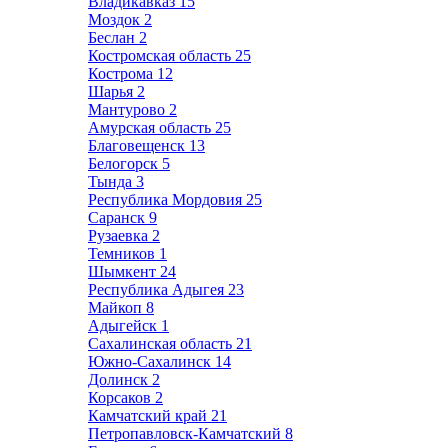
Владикавказ
15
Моздок
2
Беслан
2
Костромская область
25
Кострома
12
Шарья
2
Мантурово
2
Амурская область
25
Благовещенск
13
Белогорск
5
Тында
3
Республика Мордовия
25
Саранск
9
Рузаевка
2
Темников
1
Шымкент
24
Республика Адыгея
23
Майкоп
8
Адыгейск
1
Сахалинская область
21
Южно-Сахалинск
14
Долинск
2
Корсаков
2
Камчатский край
21
Петропавловск-Камчатский
8