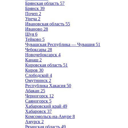
Брянская область
57
Брянск
39
Почеп
2
Унеча
2
Ивановская область
55
Иваново
28
Шуя
6
Тейково
5
Чувашская Республика — Чувашия
51
Чебоксары
28
Новочебоксарск
4
Канаш
2
Кировская область
51
Киров
30
Слободской
4
Омутнинск
2
Республика Хакасия
50
Абакан
25
Черногорск
12
Саяногорск
5
Хабаровский край
49
Хабаровск
37
Комсомольск-на-Амуре
8
Амурск
2
Рязанская область
49