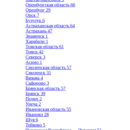
Оренбургская область
66
Оренбург
29
Орск
7
Бузулук
6
Астраханская область
64
Астрахань
47
Знаменск
1
Харабали
1
Томская область
61
Томск
42
Северск
3
Асино
1
Смоленская область
57
Смоленск
31
Вязьма
4
Сафоново
3
Брянская область
57
Брянск
39
Почеп
2
Унеча
2
Ивановская область
55
Иваново
28
Шуя
6
Тейково
5