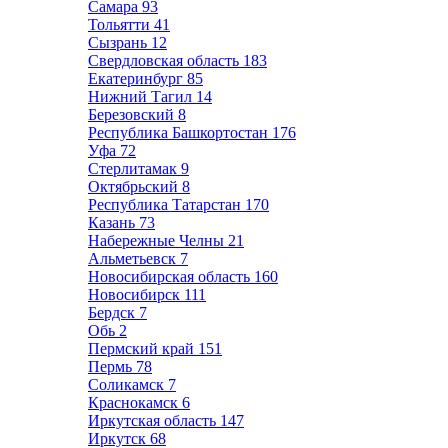
Самара
93
Тольятти
41
Сызрань
12
Свердловская область
183
Екатеринбург
85
Нижний Тагил
14
Березовский
8
Республика Башкортостан
176
Уфа
72
Стерлитамак
9
Октябрьский
8
Республика Татарстан
170
Казань
73
Набережные Челны
21
Альметьевск
7
Новосибирская область
160
Новосибирск
111
Бердск
7
Обь
2
Пермский край
151
Пермь
78
Соликамск
7
Краснокамск
6
Иркутская область
147
Иркутск
68