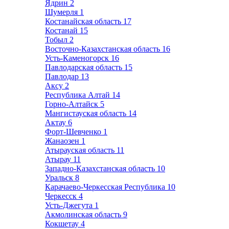
Ядрин
2
Шумерля
1
Костанайская область
17
Костанай
15
Тобыл
2
Восточно-Казахстанская область
16
Усть-Каменогорск
16
Павлодарская область
15
Павлодар
13
Аксу
2
Республика Алтай
14
Горно-Алтайск
5
Мангистауская область
14
Актау
6
Форт-Шевченко
1
Жанаозен
1
Атырауская область
11
Атырау
11
Западно-Казахстанская область
10
Уральск
8
Карачаево-Черкесская Республика
10
Черкесск
4
Усть-Джегута
1
Акмолинская область
9
Кокшетау
4