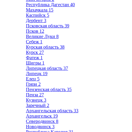
Республика Дагестан
40
Махачкала
15
Каспийск
5
Дербент
3
Псковская область
39
Псков
12
Великие Луки
8
Себеж
1
Курская область
38
Курск
27
Фатеж
1
Щигры
1
Липецкая область
37
Липецк
19
Елец
5
Грязи
2
Пензенская область
35
Пенза
27
Кузнецк
3
Заречный
2
Архангельская область
33
Архангельск
19
Северодвинск
8
Новодвинск
3
Республика Карелия
31