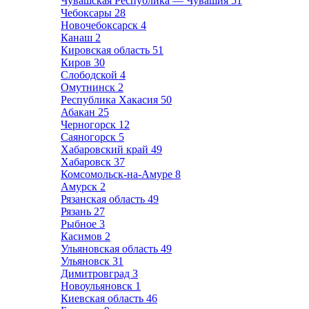
Чувашская Республика — Чувашия
51
Чебоксары
28
Новочебоксарск
4
Канаш
2
Кировская область
51
Киров
30
Слободской
4
Омутнинск
2
Республика Хакасия
50
Абакан
25
Черногорск
12
Саяногорск
5
Хабаровский край
49
Хабаровск
37
Комсомольск-на-Амуре
8
Амурск
2
Рязанская область
49
Рязань
27
Рыбное
3
Касимов
2
Ульяновская область
49
Ульяновск
31
Димитровград
3
Новоульяновск
1
Киевская область
46