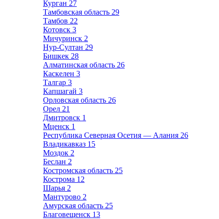
Курган
27
Тамбовская область
29
Тамбов
22
Котовск
3
Мичуринск
2
Нур-Султан
29
Бишкек
28
Алматинская область
26
Каскелен
3
Талгар
3
Капшагай
3
Орловская область
26
Орел
21
Дмитровск
1
Мценск
1
Республика Северная Осетия — Алания
26
Владикавказ
15
Моздок
2
Беслан
2
Костромская область
25
Кострома
12
Шарья
2
Мантурово
2
Амурская область
25
Благовещенск
13