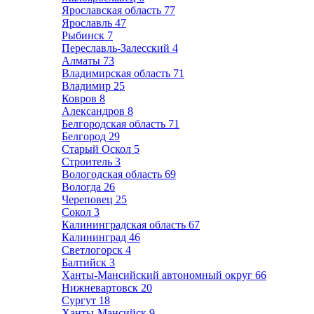
Ярославская область
77
Ярославль
47
Рыбинск
7
Переславль-Залесский
4
Алматы
73
Владимирская область
71
Владимир
25
Ковров
8
Александров
8
Белгородская область
71
Белгород
29
Старый Оскол
5
Строитель
3
Вологодская область
69
Вологда
26
Череповец
25
Сокол
3
Калининградская область
67
Калининград
46
Светлогорск
4
Балтийск
3
Ханты-Мансийский автономный округ
66
Нижневартовск
20
Сургут
18
Ханты-Мансийск
9