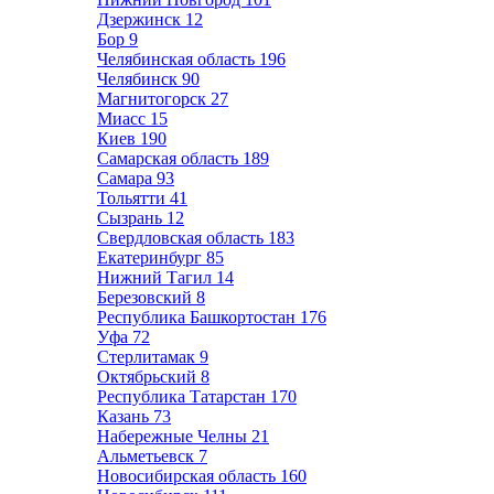
Дзержинск
12
Бор
9
Челябинская область
196
Челябинск
90
Магнитогорск
27
Миасс
15
Киев
190
Самарская область
189
Самара
93
Тольятти
41
Сызрань
12
Свердловская область
183
Екатеринбург
85
Нижний Тагил
14
Березовский
8
Республика Башкортостан
176
Уфа
72
Стерлитамак
9
Октябрьский
8
Республика Татарстан
170
Казань
73
Набережные Челны
21
Альметьевск
7
Новосибирская область
160