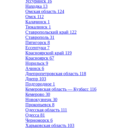
Уссурийск
16
Находка
13
Омская область
124
Омск
112
Калачинск
1
Тюкалинск
1
Ставропольский край
122
Ставрополь
31
Пятигорск
8
Ессентуки
7
Красноярский край
119
Красноярск
67
Норильск
9
Ачинск
6
Днепропетровская область
118
Днепр
103
Подгородное
1
Кемеровская область — Кузбасс
116
Кемерово
30
Новокузнецк
30
Прокопьевск
8
Одесская область
111
Одесса
81
Черноморск
6
Харьковская область
103