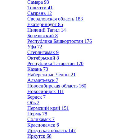
Самара
93
Тольятти
41
Сызрань
12
Свердловская область
183
Екатеринбург
85
Нижний Тагил
14
Березовский
8
Республика Башкортостан
176
Уфа
72
Стерлитамак
9
Октябрьский
8
Республика Татарстан
170
Казань
73
Набережные Челны
21
Альметьевск
7
Новосибирская область
160
Новосибирск
111
Бердск
7
Обь
2
Пермский край
151
Пермь
78
Соликамск
7
Краснокамск
6
Иркутская область
147
Иркутск
68