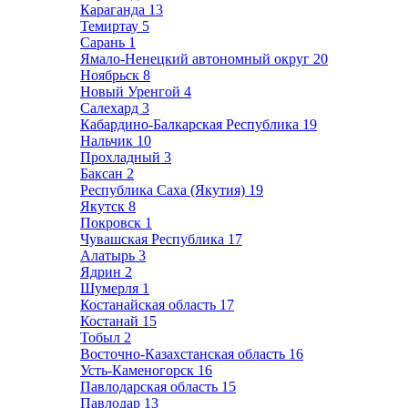
Караганда
13
Темиртау
5
Сарань
1
Ямало-Ненецкий автономный округ
20
Ноябрьск
8
Новый Уренгой
4
Салехард
3
Кабардино-Балкарская Республика
19
Нальчик
10
Прохладный
3
Баксан
2
Республика Саха (Якутия)
19
Якутск
8
Покровск
1
Чувашская Республика
17
Алатырь
3
Ядрин
2
Шумерля
1
Костанайская область
17
Костанай
15
Тобыл
2
Восточно-Казахстанская область
16
Усть-Каменогорск
16
Павлодарская область
15
Павлодар
13