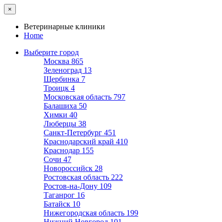
×
Ветеринарные клиники
Home
Выберите город
Москва
865
Зеленоград
13
Щербинка
7
Троицк
4
Московская область
797
Балашиха
50
Химки
40
Люберцы
38
Санкт-Петербург
451
Краснодарский край
410
Краснодар
155
Сочи
47
Новороссийск
28
Ростовская область
222
Ростов-на-Дону
109
Таганрог
16
Батайск
10
Нижегородская область
199
Нижний Новгород
101