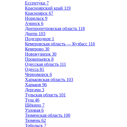
Ессентуки
7
Красноярский край
119
Красноярск
67
Норильск
9
Ачинск
6
Днепропетровская область
118
Днепр
103
Подгородное
1
Кемеровская область — Кузбасс
116
Кемерово
30
Новокузнецк
30
Прокопьевск
8
Одесская область
111
Одесса
81
Черноморск
6
Харьковская область
103
Харьков
96
Дергачи
3
Тульская область
101
Тула
46
Щёкино
7
Узловая
6
Тюменская область
100
Тюмень
62
Тобольск
7