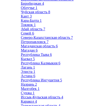
Биробиджан
4
Облучье
1
Чуйская область
8
Кант
3
Кара-Балта
1
Токмок
1
Абай область
7
Семей
6
Северо-Казахстанская область
7
Петропавловск
7
Магаданская область
6
Магадан
6
Республика Тыва
6
Кызыл
5
Республика Калмыкия
6
Лагань
1
Элиста
1
Астана
6
Республика Ингушетия
5
Назрань
2
Малгобек
1
Сунжа
1
Иссык-Кульская область
4
Каракол
4
Туркестанская область
4