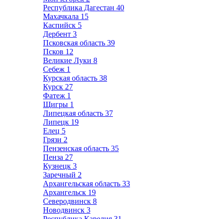
Республика Дагестан
40
Махачкала
15
Каспийск
5
Дербент
3
Псковская область
39
Псков
12
Великие Луки
8
Себеж
1
Курская область
38
Курск
27
Фатеж
1
Щигры
1
Липецкая область
37
Липецк
19
Елец
5
Грязи
2
Пензенская область
35
Пенза
27
Кузнецк
3
Заречный
2
Архангельская область
33
Архангельск
19
Северодвинск
8
Новодвинск
3
Республика Карелия
31