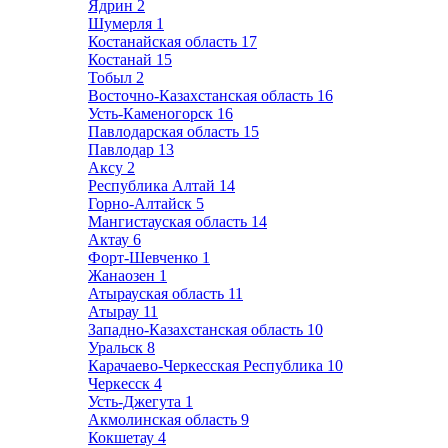
Ядрин
2
Шумерля
1
Костанайская область
17
Костанай
15
Тобыл
2
Восточно-Казахстанская область
16
Усть-Каменогорск
16
Павлодарская область
15
Павлодар
13
Аксу
2
Республика Алтай
14
Горно-Алтайск
5
Мангистауская область
14
Актау
6
Форт-Шевченко
1
Жанаозен
1
Атырауская область
11
Атырау
11
Западно-Казахстанская область
10
Уральск
8
Карачаево-Черкесская Республика
10
Черкесск
4
Усть-Джегута
1
Акмолинская область
9
Кокшетау
4