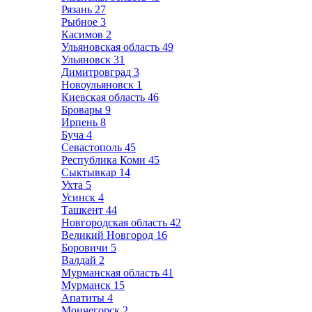
Рязань
27
Рыбное
3
Касимов
2
Ульяновская область
49
Ульяновск
31
Димитровград
3
Новоульяновск
1
Киевская область
46
Бровары
9
Ирпень
8
Буча
4
Севастополь
45
Республика Коми
45
Сыктывкар
14
Ухта
5
Усинск
4
Ташкент
44
Новгородская область
42
Великий Новгород
16
Боровичи
5
Валдай
2
Мурманская область
41
Мурманск
15
Апатиты
4
Мончегорск
2