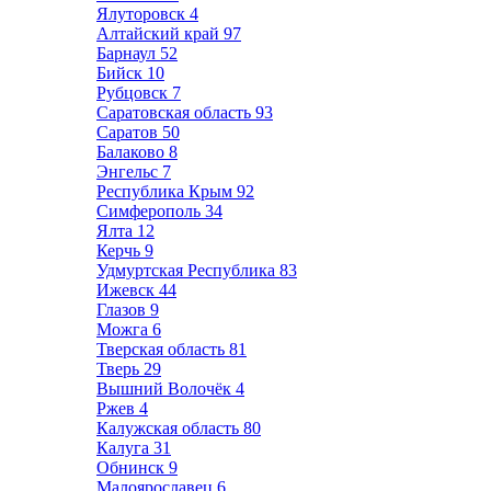
Ялуторовск
4
Алтайский край
97
Барнаул
52
Бийск
10
Рубцовск
7
Саратовская область
93
Саратов
50
Балаково
8
Энгельс
7
Республика Крым
92
Симферополь
34
Ялта
12
Керчь
9
Удмуртская Республика
83
Ижевск
44
Глазов
9
Можга
6
Тверская область
81
Тверь
29
Вышний Волочёк
4
Ржев
4
Калужская область
80
Калуга
31
Обнинск
9
Малоярославец
6