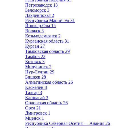
Петрозаводск
13
Беломорск
3
Лахденпохья
2
Республика Марий Эл
31
Йошкар-Ола
15
Волжск
3
Козьмодемьянск
2
Курганская область
31
Курган
27
Тамбовская область
29
Тамбов
22
Котовск
3
Мичуринск
2
Нур-Султан
29
Бишкек
28
Алматинская область
26
Каскелен
3
Талгар
3
Капшагай
3
Орловская область
26
Орел
21
Дмитровск
1
Мценск
1
Республика Северная Осетия — Алания
26