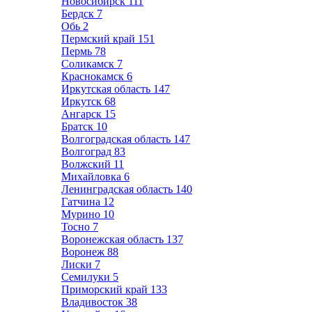
Новосибирск
111
Бердск
7
Обь
2
Пермский край
151
Пермь
78
Соликамск
7
Краснокамск
6
Иркутская область
147
Иркутск
68
Ангарск
15
Братск
10
Волгоградская область
147
Волгоград
83
Волжский
11
Михайловка
6
Ленинградская область
140
Гатчина
12
Мурино
10
Тосно
7
Воронежская область
137
Воронеж
88
Лиски
7
Семилуки
5
Приморский край
133
Владивосток
38