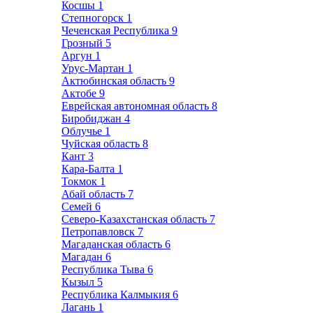
Косшы
1
Степногорск
1
Чеченская Республика
9
Грозный
5
Аргун
1
Урус-Мартан
1
Актюбинская область
9
Актобе
9
Еврейская автономная область
8
Биробиджан
4
Облучье
1
Чуйская область
8
Кант
3
Кара-Балта
1
Токмок
1
Абай область
7
Семей
6
Северо-Казахстанская область
7
Петропавловск
7
Магаданская область
6
Магадан
6
Республика Тыва
6
Кызыл
5
Республика Калмыкия
6
Лагань
1