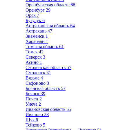
Оренбургская область
66
Оренбург
29
Орск
7
Бузулук
6
Астраханская область
64
Астрахань
47
Знаменск
1
Харабали
1
Томская область
61
Томск
42
Северск
3
Асино
1
Смоленская область
57
Смоленск
31
Вязьма
4
Сафоново
3
Брянская область
57
Брянск
39
Почеп
2
Унеча
2
Ивановская область
55
Иваново
28
Шуя
6
Тейково
5