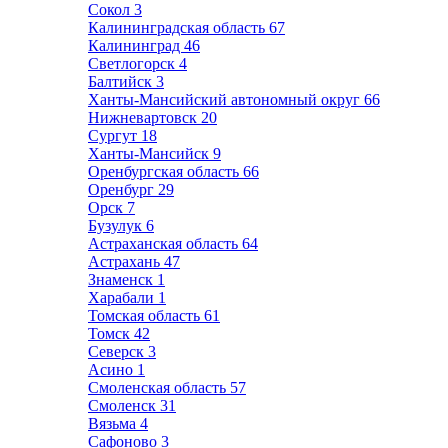
Сокол
3
Калининградская область
67
Калининград
46
Светлогорск
4
Балтийск
3
Ханты-Мансийский автономный округ
66
Нижневартовск
20
Сургут
18
Ханты-Мансийск
9
Оренбургская область
66
Оренбург
29
Орск
7
Бузулук
6
Астраханская область
64
Астрахань
47
Знаменск
1
Харабали
1
Томская область
61
Томск
42
Северск
3
Асино
1
Смоленская область
57
Смоленск
31
Вязьма
4
Сафоново
3