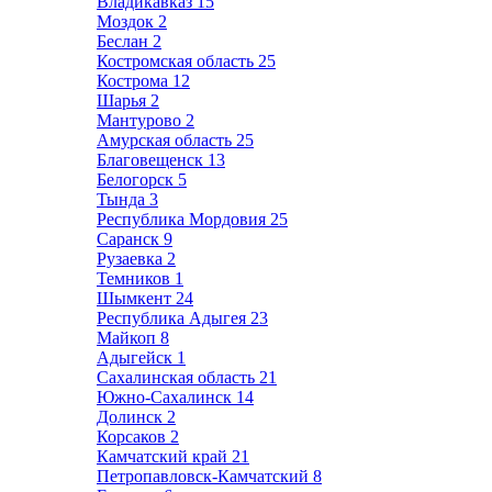
Владикавказ
15
Моздок
2
Беслан
2
Костромская область
25
Кострома
12
Шарья
2
Мантурово
2
Амурская область
25
Благовещенск
13
Белогорск
5
Тында
3
Республика Мордовия
25
Саранск
9
Рузаевка
2
Темников
1
Шымкент
24
Республика Адыгея
23
Майкоп
8
Адыгейск
1
Сахалинская область
21
Южно-Сахалинск
14
Долинск
2
Корсаков
2
Камчатский край
21
Петропавловск-Камчатский
8