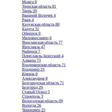
Можга
6
Тверская область
81
Тверь
29
Вышний Волочёк
4
Ржев
4
Калужская область
80
Калуга
31
Обнинск
9
Малоярославец
6
Ярославская область
77
Ярославль
47
Рыбинск
7
Переславль-Залесский
4
Алматы
73
Владимирская область
71
Владимир
25
Ковров
8
Александров
8
Белгородская область
71
Белгород
29
Старый Оскол
5
Строитель
3
Вологодская область
69
Вологда
26
Череповец
25