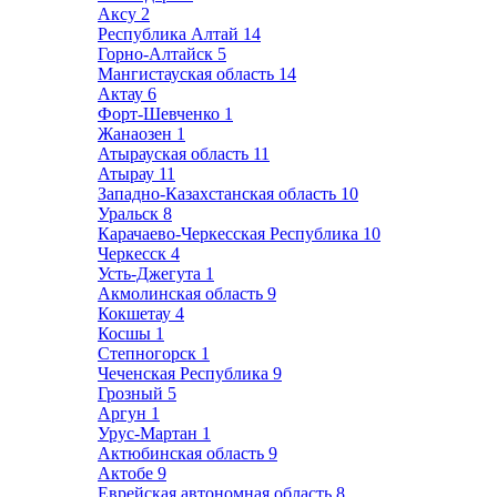
Аксу
2
Республика Алтай
14
Горно-Алтайск
5
Мангистауская область
14
Актау
6
Форт-Шевченко
1
Жанаозен
1
Атырауская область
11
Атырау
11
Западно-Казахстанская область
10
Уральск
8
Карачаево-Черкесская Республика
10
Черкесск
4
Усть-Джегута
1
Акмолинская область
9
Кокшетау
4
Косшы
1
Степногорск
1
Чеченская Республика
9
Грозный
5
Аргун
1
Урус-Мартан
1
Актюбинская область
9
Актобе
9
Еврейская автономная область
8