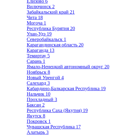
Елизово
6
Вилючинск
2
Забайкальский край
21
Чита
18
Могоча
1
Республика Бурятия
20
Улан-Удэ
19
Северобайкальск
1
Карагандинская область
20
Караганда
13
Темиртау
5
Сарань
1
Ямало-Ненецкий автономный округ
20
Ноябрьск
8
Новый Уренгой
4
Салехард
3
Кабардино-Балкарская Республика
19
Нальчик
10
Прохладный
3
Баксан
2
Республика Саха (Якутия)
19
Якутск
8
Покровск
1
Чувашская Республика
17
Алатырь
3