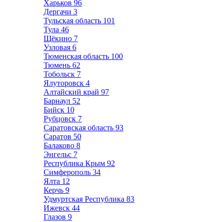
Харьков
96
Дергачи
3
Тульская область
101
Тула
46
Щёкино
7
Узловая
6
Тюменская область
100
Тюмень
62
Тобольск
7
Ялуторовск
4
Алтайский край
97
Барнаул
52
Бийск
10
Рубцовск
7
Саратовская область
93
Саратов
50
Балаково
8
Энгельс
7
Республика Крым
92
Симферополь
34
Ялта
12
Керчь
9
Удмуртская Республика
83
Ижевск
44
Глазов
9