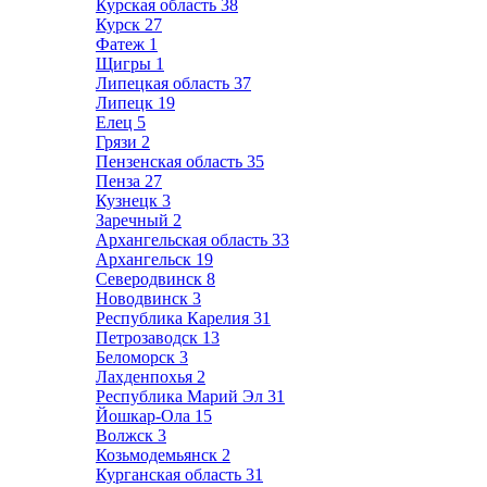
Курская область
38
Курск
27
Фатеж
1
Щигры
1
Липецкая область
37
Липецк
19
Елец
5
Грязи
2
Пензенская область
35
Пенза
27
Кузнецк
3
Заречный
2
Архангельская область
33
Архангельск
19
Северодвинск
8
Новодвинск
3
Республика Карелия
31
Петрозаводск
13
Беломорск
3
Лахденпохья
2
Республика Марий Эл
31
Йошкар-Ола
15
Волжск
3
Козьмодемьянск
2
Курганская область
31