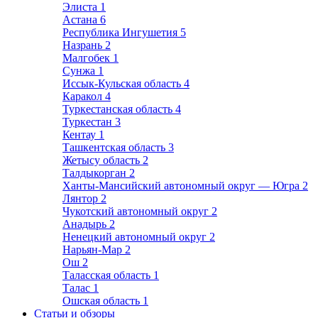
Элиста
1
Астана
6
Республика Ингушетия
5
Назрань
2
Малгобек
1
Сунжа
1
Иссык-Кульская область
4
Каракол
4
Туркестанская область
4
Туркестан
3
Кентау
1
Ташкентская область
3
Жетысу область
2
Талдыкорган
2
Ханты-Мансийский автономный округ — Югра
2
Лянтор
2
Чукотский автономный округ
2
Анадырь
2
Ненецкий автономный округ
2
Нарьян-Мар
2
Ош
2
Таласская область
1
Талас
1
Ошская область
1
Статьи и обзоры