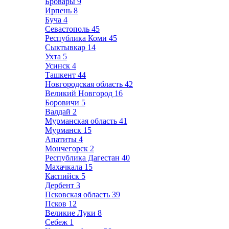
Бровары
9
Ирпень
8
Буча
4
Севастополь
45
Республика Коми
45
Сыктывкар
14
Ухта
5
Усинск
4
Ташкент
44
Новгородская область
42
Великий Новгород
16
Боровичи
5
Валдай
2
Мурманская область
41
Мурманск
15
Апатиты
4
Мончегорск
2
Республика Дагестан
40
Махачкала
15
Каспийск
5
Дербент
3
Псковская область
39
Псков
12
Великие Луки
8
Себеж
1