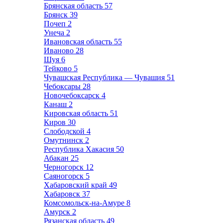
Брянская область
57
Брянск
39
Почеп
2
Унеча
2
Ивановская область
55
Иваново
28
Шуя
6
Тейково
5
Чувашская Республика — Чувашия
51
Чебоксары
28
Новочебоксарск
4
Канаш
2
Кировская область
51
Киров
30
Слободской
4
Омутнинск
2
Республика Хакасия
50
Абакан
25
Черногорск
12
Саяногорск
5
Хабаровский край
49
Хабаровск
37
Комсомольск-на-Амуре
8
Амурск
2
Рязанская область
49