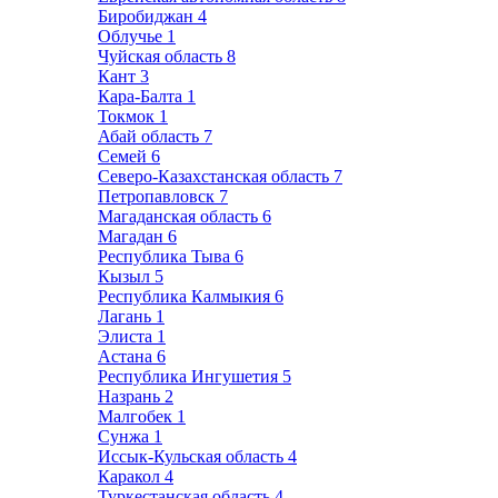
Биробиджан
4
Облучье
1
Чуйская область
8
Кант
3
Кара-Балта
1
Токмок
1
Абай область
7
Семей
6
Северо-Казахстанская область
7
Петропавловск
7
Магаданская область
6
Магадан
6
Республика Тыва
6
Кызыл
5
Республика Калмыкия
6
Лагань
1
Элиста
1
Астана
6
Республика Ингушетия
5
Назрань
2
Малгобек
1
Сунжа
1
Иссык-Кульская область
4
Каракол
4
Туркестанская область
4