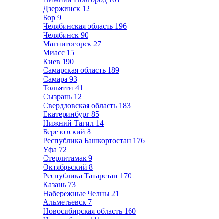
Дзержинск
12
Бор
9
Челябинская область
196
Челябинск
90
Магнитогорск
27
Миасс
15
Киев
190
Самарская область
189
Самара
93
Тольятти
41
Сызрань
12
Свердловская область
183
Екатеринбург
85
Нижний Тагил
14
Березовский
8
Республика Башкортостан
176
Уфа
72
Стерлитамак
9
Октябрьский
8
Республика Татарстан
170
Казань
73
Набережные Челны
21
Альметьевск
7
Новосибирская область
160