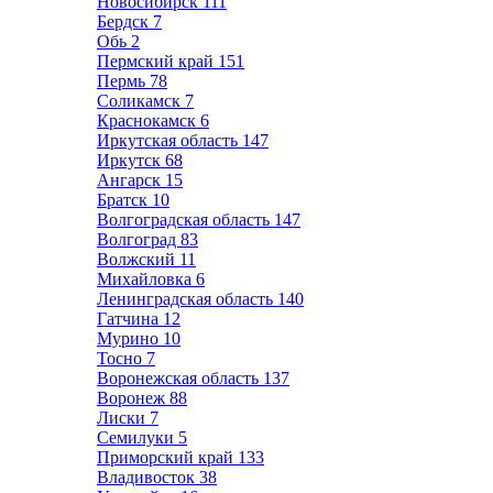
Новосибирск
111
Бердск
7
Обь
2
Пермский край
151
Пермь
78
Соликамск
7
Краснокамск
6
Иркутская область
147
Иркутск
68
Ангарск
15
Братск
10
Волгоградская область
147
Волгоград
83
Волжский
11
Михайловка
6
Ленинградская область
140
Гатчина
12
Мурино
10
Тосно
7
Воронежская область
137
Воронеж
88
Лиски
7
Семилуки
5
Приморский край
133
Владивосток
38