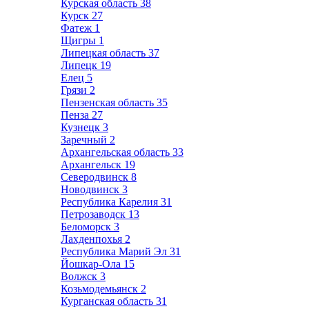
Курская область
38
Курск
27
Фатеж
1
Щигры
1
Липецкая область
37
Липецк
19
Елец
5
Грязи
2
Пензенская область
35
Пенза
27
Кузнецк
3
Заречный
2
Архангельская область
33
Архангельск
19
Северодвинск
8
Новодвинск
3
Республика Карелия
31
Петрозаводск
13
Беломорск
3
Лахденпохья
2
Республика Марий Эл
31
Йошкар-Ола
15
Волжск
3
Козьмодемьянск
2
Курганская область
31