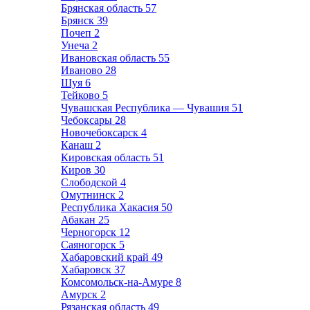
Брянская область
57
Брянск
39
Почеп
2
Унеча
2
Ивановская область
55
Иваново
28
Шуя
6
Тейково
5
Чувашская Республика — Чувашия
51
Чебоксары
28
Новочебоксарск
4
Канаш
2
Кировская область
51
Киров
30
Слободской
4
Омутнинск
2
Республика Хакасия
50
Абакан
25
Черногорск
12
Саяногорск
5
Хабаровский край
49
Хабаровск
37
Комсомольск-на-Амуре
8
Амурск
2
Рязанская область
49