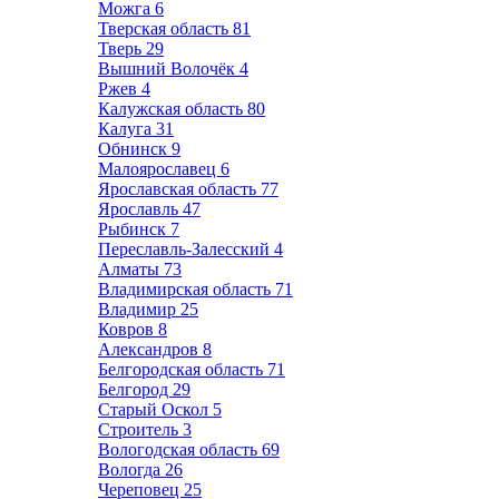
Можга
6
Тверская область
81
Тверь
29
Вышний Волочёк
4
Ржев
4
Калужская область
80
Калуга
31
Обнинск
9
Малоярославец
6
Ярославская область
77
Ярославль
47
Рыбинск
7
Переславль-Залесский
4
Алматы
73
Владимирская область
71
Владимир
25
Ковров
8
Александров
8
Белгородская область
71
Белгород
29
Старый Оскол
5
Строитель
3
Вологодская область
69
Вологда
26
Череповец
25