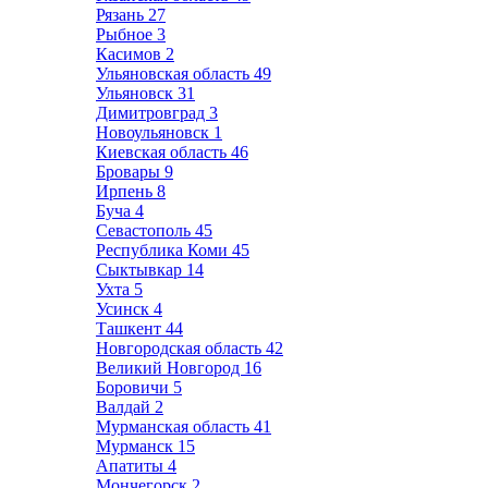
Рязань
27
Рыбное
3
Касимов
2
Ульяновская область
49
Ульяновск
31
Димитровград
3
Новоульяновск
1
Киевская область
46
Бровары
9
Ирпень
8
Буча
4
Севастополь
45
Республика Коми
45
Сыктывкар
14
Ухта
5
Усинск
4
Ташкент
44
Новгородская область
42
Великий Новгород
16
Боровичи
5
Валдай
2
Мурманская область
41
Мурманск
15
Апатиты
4
Мончегорск
2