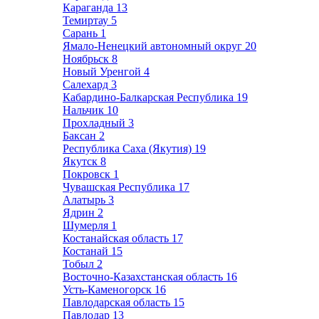
Караганда
13
Темиртау
5
Сарань
1
Ямало-Ненецкий автономный округ
20
Ноябрьск
8
Новый Уренгой
4
Салехард
3
Кабардино-Балкарская Республика
19
Нальчик
10
Прохладный
3
Баксан
2
Республика Саха (Якутия)
19
Якутск
8
Покровск
1
Чувашская Республика
17
Алатырь
3
Ядрин
2
Шумерля
1
Костанайская область
17
Костанай
15
Тобыл
2
Восточно-Казахстанская область
16
Усть-Каменогорск
16
Павлодарская область
15
Павлодар
13