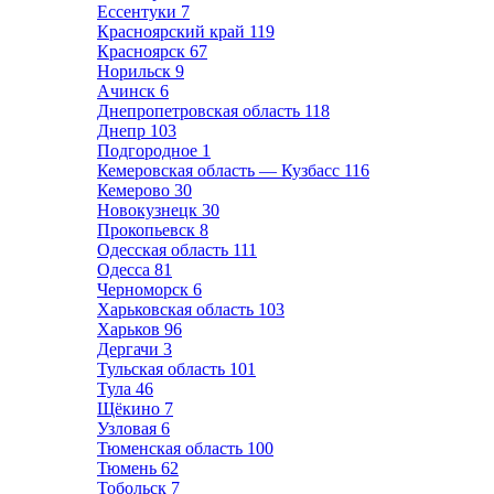
Ессентуки
7
Красноярский край
119
Красноярск
67
Норильск
9
Ачинск
6
Днепропетровская область
118
Днепр
103
Подгородное
1
Кемеровская область — Кузбасс
116
Кемерово
30
Новокузнецк
30
Прокопьевск
8
Одесская область
111
Одесса
81
Черноморск
6
Харьковская область
103
Харьков
96
Дергачи
3
Тульская область
101
Тула
46
Щёкино
7
Узловая
6
Тюменская область
100
Тюмень
62
Тобольск
7