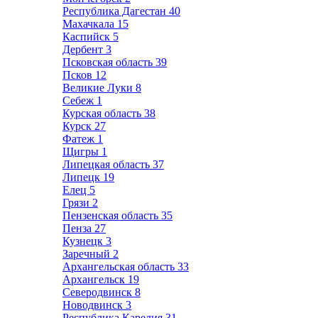
Республика Дагестан
40
Махачкала
15
Каспийск
5
Дербент
3
Псковская область
39
Псков
12
Великие Луки
8
Себеж
1
Курская область
38
Курск
27
Фатеж
1
Щигры
1
Липецкая область
37
Липецк
19
Елец
5
Грязи
2
Пензенская область
35
Пенза
27
Кузнецк
3
Заречный
2
Архангельская область
33
Архангельск
19
Северодвинск
8
Новодвинск
3
Республика Карелия
31