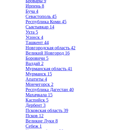
Бровары
9
Ирпень
8
Буча
4
Севастополь
45
Республика Коми
45
Сыктывкар
14
Ухта
5
Усинск
4
Ташкент
44
Новгородская область
42
Великий Новгород
16
Боровичи
5
Валдай
2
Мурманская область
41
Мурманск
15
Апатиты
4
Мончегорск
2
Республика Дагестан
40
Махачкала
15
Каспийск
5
Дербент
3
Псковская область
39
Псков
12
Великие Луки
8
Себеж
1