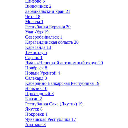
Елизово
6
Вилючинск
2
Забайкальский край
21
Чита
18
Могоча
1
Республика Бурятия
20
Улан-Удэ
19
Северобайкальск
1
Карагандинская область
20
Караганда
13
Темиртау
5
Сарань
1
Ямало-Ненецкий автономный округ
20
Ноябрьск
8
Новый Уренгой
4
Салехард
3
Кабардино-Балкарская Республика
19
Нальчик
10
Прохладный
3
Баксан
2
Республика Саха (Якутия)
19
Якутск
8
Покровск
1
Чувашская Республика
17
Алатырь
3