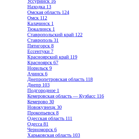
Уссурийск
16
Находка
13
Омская область
124
Омск
112
Калачинск
1
Тюкалинск
1
Ставропольский край
122
Ставрополь
31
Пятигорск
8
Ессентуки
7
Красноярский край
119
Красноярск
67
Норильск
9
Ачинск
6
Днепропетровская область
118
Днепр
103
Подгородное
1
Кемеровская область — Кузбасс
116
Кемерово
30
Новокузнецк
30
Прокопьевск
8
Одесская область
111
Одесса
81
Черноморск
6
Харьковская область
103