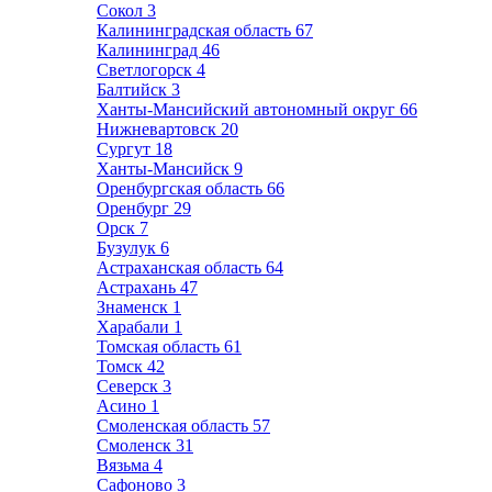
Сокол
3
Калининградская область
67
Калининград
46
Светлогорск
4
Балтийск
3
Ханты-Мансийский автономный округ
66
Нижневартовск
20
Сургут
18
Ханты-Мансийск
9
Оренбургская область
66
Оренбург
29
Орск
7
Бузулук
6
Астраханская область
64
Астрахань
47
Знаменск
1
Харабали
1
Томская область
61
Томск
42
Северск
3
Асино
1
Смоленская область
57
Смоленск
31
Вязьма
4
Сафоново
3