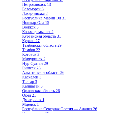
Петрозаводск
13
Беломорск
3
Лахденпохья
2
Республика Марий Эл
31
Йошкар-Ола
15
Волжск
3
Козьмодемьянск
2
Курганская область
31
Курган
27
Тамбовская область
29
Тамбов
22
Котовск
3
Мичуринск
2
Нур-Султан
29
Бишкек
28
Алматинская область
26
Каскелен
3
Талгар
3
Капшагай
3
Орловская область
26
Орел
21
Дмитровск
1
Мценск
1
Республика Северная Осетия — Алания
26