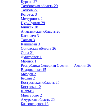
Курган
27
Тамбовская область
29
Тамбов
22
Котовск
3
Мичуринск
2
Нур-Султан
29
Бишкек
28
Алматинская область
26
Каскелен
3
Талгар
3
Капшагай
3
Орловская область
26
Орел
21
Дмитровск
1
Мценск
1
Республика Северная Осетия — Алания
26
Владикавказ
15
Моздок
2
Беслан
2
Костромская область
25
Кострома
12
Шарья
2
Мантурово
2
Амурская область
25
Благовещенск
13