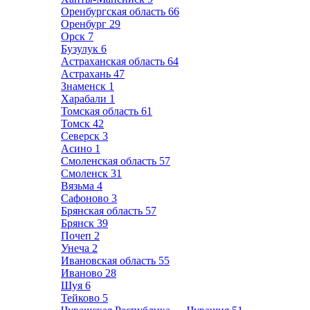
Оренбургская область
66
Оренбург
29
Орск
7
Бузулук
6
Астраханская область
64
Астрахань
47
Знаменск
1
Харабали
1
Томская область
61
Томск
42
Северск
3
Асино
1
Смоленская область
57
Смоленск
31
Вязьма
4
Сафоново
3
Брянская область
57
Брянск
39
Почеп
2
Унеча
2
Ивановская область
55
Иваново
28
Шуя
6
Тейково
5