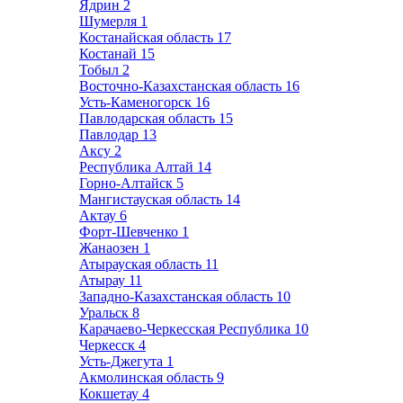
Ядрин
2
Шумерля
1
Костанайская область
17
Костанай
15
Тобыл
2
Восточно-Казахстанская область
16
Усть-Каменогорск
16
Павлодарская область
15
Павлодар
13
Аксу
2
Республика Алтай
14
Горно-Алтайск
5
Мангистауская область
14
Актау
6
Форт-Шевченко
1
Жанаозен
1
Атырауская область
11
Атырау
11
Западно-Казахстанская область
10
Уральск
8
Карачаево-Черкесская Республика
10
Черкесск
4
Усть-Джегута
1
Акмолинская область
9
Кокшетау
4