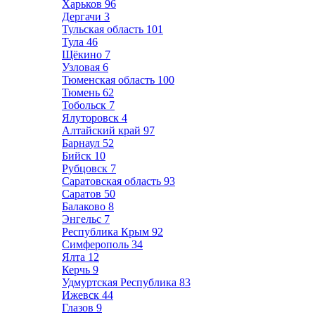
Харьков
96
Дергачи
3
Тульская область
101
Тула
46
Щёкино
7
Узловая
6
Тюменская область
100
Тюмень
62
Тобольск
7
Ялуторовск
4
Алтайский край
97
Барнаул
52
Бийск
10
Рубцовск
7
Саратовская область
93
Саратов
50
Балаково
8
Энгельс
7
Республика Крым
92
Симферополь
34
Ялта
12
Керчь
9
Удмуртская Республика
83
Ижевск
44
Глазов
9