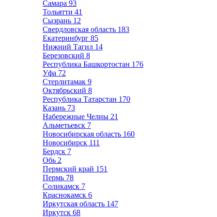
Самара
93
Тольятти
41
Сызрань
12
Свердловская область
183
Екатеринбург
85
Нижний Тагил
14
Березовский
8
Республика Башкортостан
176
Уфа
72
Стерлитамак
9
Октябрьский
8
Республика Татарстан
170
Казань
73
Набережные Челны
21
Альметьевск
7
Новосибирская область
160
Новосибирск
111
Бердск
7
Обь
2
Пермский край
151
Пермь
78
Соликамск
7
Краснокамск
6
Иркутская область
147
Иркутск
68