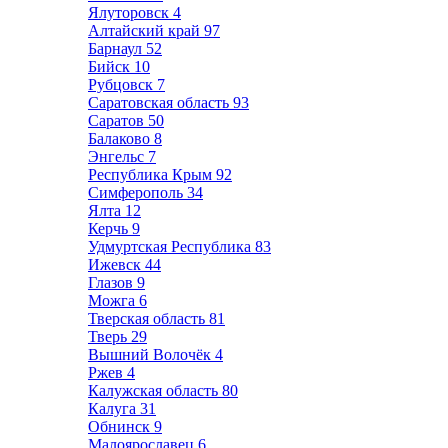
Ялуторовск
4
Алтайский край
97
Барнаул
52
Бийск
10
Рубцовск
7
Саратовская область
93
Саратов
50
Балаково
8
Энгельс
7
Республика Крым
92
Симферополь
34
Ялта
12
Керчь
9
Удмуртская Республика
83
Ижевск
44
Глазов
9
Можга
6
Тверская область
81
Тверь
29
Вышний Волочёк
4
Ржев
4
Калужская область
80
Калуга
31
Обнинск
9
Малоярославец
6