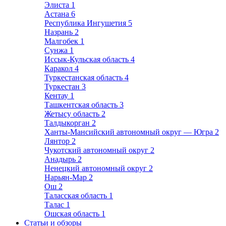
Элиста
1
Астана
6
Республика Ингушетия
5
Назрань
2
Малгобек
1
Сунжа
1
Иссык-Кульская область
4
Каракол
4
Туркестанская область
4
Туркестан
3
Кентау
1
Ташкентская область
3
Жетысу область
2
Талдыкорган
2
Ханты-Мансийский автономный округ — Югра
2
Лянтор
2
Чукотский автономный округ
2
Анадырь
2
Ненецкий автономный округ
2
Нарьян-Мар
2
Ош
2
Таласская область
1
Талас
1
Ошская область
1
Статьи и обзоры