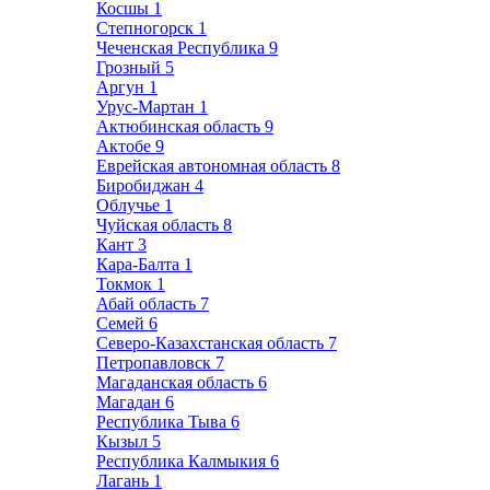
Косшы
1
Степногорск
1
Чеченская Республика
9
Грозный
5
Аргун
1
Урус-Мартан
1
Актюбинская область
9
Актобе
9
Еврейская автономная область
8
Биробиджан
4
Облучье
1
Чуйская область
8
Кант
3
Кара-Балта
1
Токмок
1
Абай область
7
Семей
6
Северо-Казахстанская область
7
Петропавловск
7
Магаданская область
6
Магадан
6
Республика Тыва
6
Кызыл
5
Республика Калмыкия
6
Лагань
1