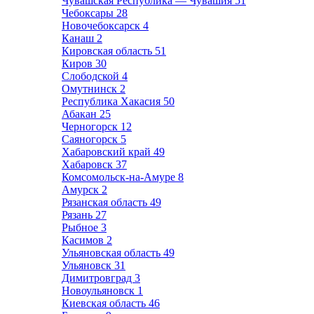
Чувашская Республика — Чувашия
51
Чебоксары
28
Новочебоксарск
4
Канаш
2
Кировская область
51
Киров
30
Слободской
4
Омутнинск
2
Республика Хакасия
50
Абакан
25
Черногорск
12
Саяногорск
5
Хабаровский край
49
Хабаровск
37
Комсомольск-на-Амуре
8
Амурск
2
Рязанская область
49
Рязань
27
Рыбное
3
Касимов
2
Ульяновская область
49
Ульяновск
31
Димитровград
3
Новоульяновск
1
Киевская область
46