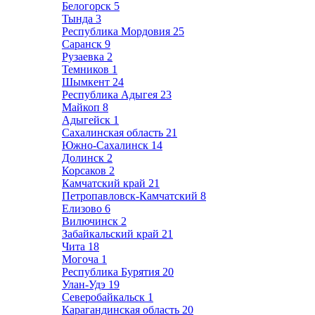
Белогорск
5
Тында
3
Республика Мордовия
25
Саранск
9
Рузаевка
2
Темников
1
Шымкент
24
Республика Адыгея
23
Майкоп
8
Адыгейск
1
Сахалинская область
21
Южно-Сахалинск
14
Долинск
2
Корсаков
2
Камчатский край
21
Петропавловск-Камчатский
8
Елизово
6
Вилючинск
2
Забайкальский край
21
Чита
18
Могоча
1
Республика Бурятия
20
Улан-Удэ
19
Северобайкальск
1
Карагандинская область
20