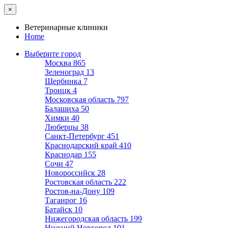
×
Ветеринарные клиники
Home
Выберите город
Москва
865
Зеленоград
13
Щербинка
7
Троицк
4
Московская область
797
Балашиха
50
Химки
40
Люберцы
38
Санкт-Петербург
451
Краснодарский край
410
Краснодар
155
Сочи
47
Новороссийск
28
Ростовская область
222
Ростов-на-Дону
109
Таганрог
16
Батайск
10
Нижегородская область
199
Нижний Новгород
101