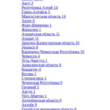
Аксу
2
Республика Алтай
14
Горно-Алтайск
5
Мангистауская область
14
Актау
6
Форт-Шевченко
1
Жанаозен
1
Атырауская область
11
Атырау
11
Западно-Казахстанская область
10
Уральск
8
Карачаево-Черкесская Республика
10
Черкесск
4
Усть-Джегута
1
Акмолинская область
9
Кокшетау
4
Косшы
1
Степногорск
1
Чеченская Республика
9
Грозный
5
Аргун
1
Урус-Мартан
1
Актюбинская область
9
Актобе
9
Еврейская автономная область
8