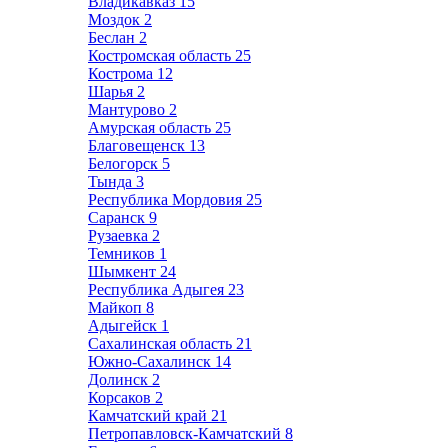
Владикавказ
15
Моздок
2
Беслан
2
Костромская область
25
Кострома
12
Шарья
2
Мантурово
2
Амурская область
25
Благовещенск
13
Белогорск
5
Тында
3
Республика Мордовия
25
Саранск
9
Рузаевка
2
Темников
1
Шымкент
24
Республика Адыгея
23
Майкоп
8
Адыгейск
1
Сахалинская область
21
Южно-Сахалинск
14
Долинск
2
Корсаков
2
Камчатский край
21
Петропавловск-Камчатский
8