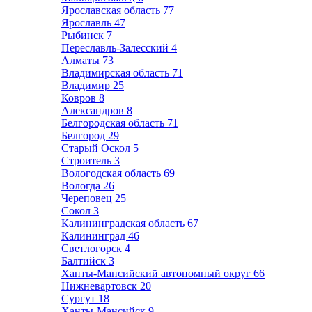
Ярославская область
77
Ярославль
47
Рыбинск
7
Переславль-Залесский
4
Алматы
73
Владимирская область
71
Владимир
25
Ковров
8
Александров
8
Белгородская область
71
Белгород
29
Старый Оскол
5
Строитель
3
Вологодская область
69
Вологда
26
Череповец
25
Сокол
3
Калининградская область
67
Калининград
46
Светлогорск
4
Балтийск
3
Ханты-Мансийский автономный округ
66
Нижневартовск
20
Сургут
18
Ханты-Мансийск
9