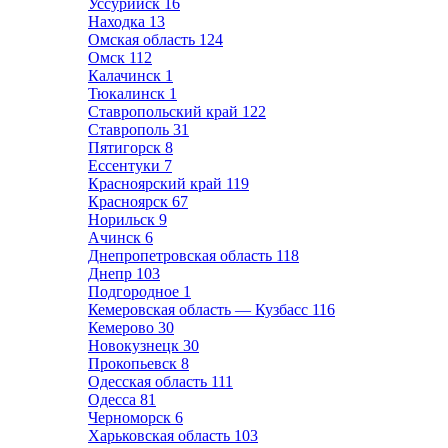
Уссурийск
16
Находка
13
Омская область
124
Омск
112
Калачинск
1
Тюкалинск
1
Ставропольский край
122
Ставрополь
31
Пятигорск
8
Ессентуки
7
Красноярский край
119
Красноярск
67
Норильск
9
Ачинск
6
Днепропетровская область
118
Днепр
103
Подгородное
1
Кемеровская область — Кузбасс
116
Кемерово
30
Новокузнецк
30
Прокопьевск
8
Одесская область
111
Одесса
81
Черноморск
6
Харьковская область
103