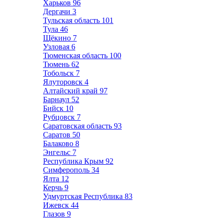
Харьков
96
Дергачи
3
Тульская область
101
Тула
46
Щёкино
7
Узловая
6
Тюменская область
100
Тюмень
62
Тобольск
7
Ялуторовск
4
Алтайский край
97
Барнаул
52
Бийск
10
Рубцовск
7
Саратовская область
93
Саратов
50
Балаково
8
Энгельс
7
Республика Крым
92
Симферополь
34
Ялта
12
Керчь
9
Удмуртская Республика
83
Ижевск
44
Глазов
9