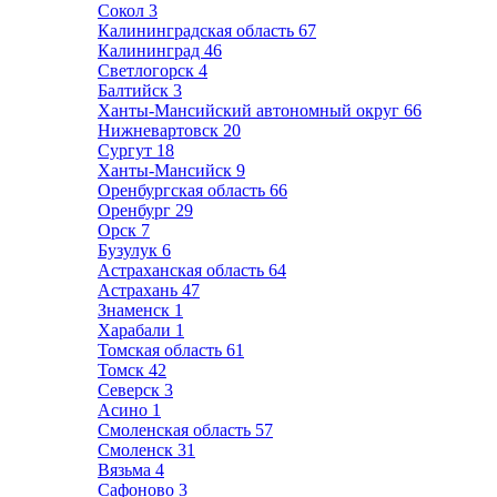
Сокол
3
Калининградская область
67
Калининград
46
Светлогорск
4
Балтийск
3
Ханты-Мансийский автономный округ
66
Нижневартовск
20
Сургут
18
Ханты-Мансийск
9
Оренбургская область
66
Оренбург
29
Орск
7
Бузулук
6
Астраханская область
64
Астрахань
47
Знаменск
1
Харабали
1
Томская область
61
Томск
42
Северск
3
Асино
1
Смоленская область
57
Смоленск
31
Вязьма
4
Сафоново
3