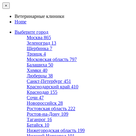
×
Ветеринарные клиники
Home
Выберите город
Москва
865
Зеленоград
13
Щербинка
7
Троицк
4
Московская область
797
Балашиха
50
Химки
40
Люберцы
38
Санкт-Петербург
451
Краснодарский край
410
Краснодар
155
Сочи
47
Новороссийск
28
Ростовская область
222
Ростов-на-Дону
109
Таганрог
16
Батайск
10
Нижегородская область
199
Нижний Новгород
101