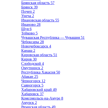
Брянская область
57
Брянск
39
Почеп
2
Унеча
2
Ивановская область
55
Иваново
28
Шуя
6
Тейково
5
Чувашская Республика — Чувашия
51
Чебоксары
28
Новочебоксарск
4
Канаш
2
Кировская область
51
Киров
30
Слободской
4
Омутнинск
2
Республика Хакасия
50
Абакан
25
Черногорск
12
Саяногорск
5
Хабаровский край
49
Хабаровск
37
Комсомольск-на-Амуре
8
Амурск
2
Рязанская область
49