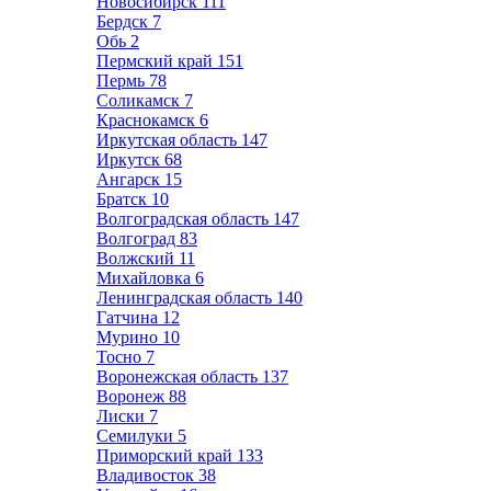
Новосибирск
111
Бердск
7
Обь
2
Пермский край
151
Пермь
78
Соликамск
7
Краснокамск
6
Иркутская область
147
Иркутск
68
Ангарск
15
Братск
10
Волгоградская область
147
Волгоград
83
Волжский
11
Михайловка
6
Ленинградская область
140
Гатчина
12
Мурино
10
Тосно
7
Воронежская область
137
Воронеж
88
Лиски
7
Семилуки
5
Приморский край
133
Владивосток
38