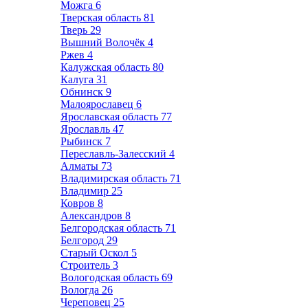
Можга
6
Тверская область
81
Тверь
29
Вышний Волочёк
4
Ржев
4
Калужская область
80
Калуга
31
Обнинск
9
Малоярославец
6
Ярославская область
77
Ярославль
47
Рыбинск
7
Переславль-Залесский
4
Алматы
73
Владимирская область
71
Владимир
25
Ковров
8
Александров
8
Белгородская область
71
Белгород
29
Старый Оскол
5
Строитель
3
Вологодская область
69
Вологда
26
Череповец
25