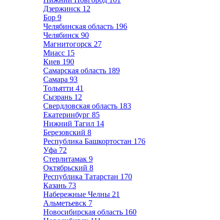
Дзержинск
12
Бор
9
Челябинская область
196
Челябинск
90
Магнитогорск
27
Миасс
15
Киев
190
Самарская область
189
Самара
93
Тольятти
41
Сызрань
12
Свердловская область
183
Екатеринбург
85
Нижний Тагил
14
Березовский
8
Республика Башкортостан
176
Уфа
72
Стерлитамак
9
Октябрьский
8
Республика Татарстан
170
Казань
73
Набережные Челны
21
Альметьевск
7
Новосибирская область
160