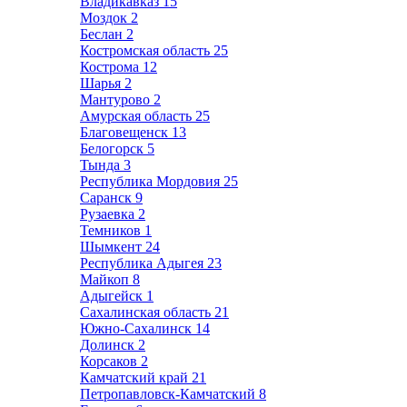
Владикавказ
15
Моздок
2
Беслан
2
Костромская область
25
Кострома
12
Шарья
2
Мантурово
2
Амурская область
25
Благовещенск
13
Белогорск
5
Тында
3
Республика Мордовия
25
Саранск
9
Рузаевка
2
Темников
1
Шымкент
24
Республика Адыгея
23
Майкоп
8
Адыгейск
1
Сахалинская область
21
Южно-Сахалинск
14
Долинск
2
Корсаков
2
Камчатский край
21
Петропавловск-Камчатский
8