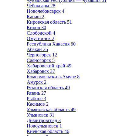
Чувашская Республика — Чувашия
51
Чебоксары
28
Новочебоксарск
4
Канаш
2
Кировская область
51
Киров
30
Слободской
4
Омутнинск
2
Республика Хакасия
50
Абакан
25
Черногорск
12
Саяногорск
5
Хабаровский край
49
Хабаровск
37
Комсомольск-на-Амуре
8
Амурск
2
Рязанская область
49
Рязань
27
Рыбное
3
Касимов
2
Ульяновская область
49
Ульяновск
31
Димитровград
3
Новоульяновск
1
Киевская область
46