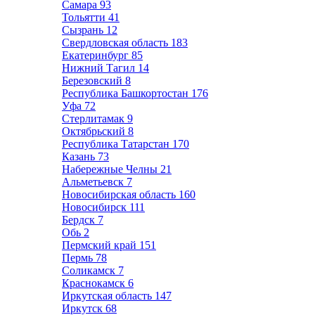
Самара
93
Тольятти
41
Сызрань
12
Свердловская область
183
Екатеринбург
85
Нижний Тагил
14
Березовский
8
Республика Башкортостан
176
Уфа
72
Стерлитамак
9
Октябрьский
8
Республика Татарстан
170
Казань
73
Набережные Челны
21
Альметьевск
7
Новосибирская область
160
Новосибирск
111
Бердск
7
Обь
2
Пермский край
151
Пермь
78
Соликамск
7
Краснокамск
6
Иркутская область
147
Иркутск
68