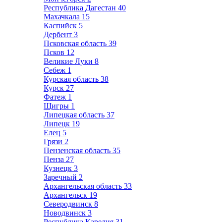
Республика Дагестан
40
Махачкала
15
Каспийск
5
Дербент
3
Псковская область
39
Псков
12
Великие Луки
8
Себеж
1
Курская область
38
Курск
27
Фатеж
1
Щигры
1
Липецкая область
37
Липецк
19
Елец
5
Грязи
2
Пензенская область
35
Пенза
27
Кузнецк
3
Заречный
2
Архангельская область
33
Архангельск
19
Северодвинск
8
Новодвинск
3
Республика Карелия
31