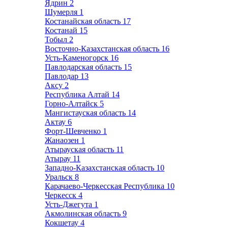
Ядрин
2
Шумерля
1
Костанайская область
17
Костанай
15
Тобыл
2
Восточно-Казахстанская область
16
Усть-Каменогорск
16
Павлодарская область
15
Павлодар
13
Аксу
2
Республика Алтай
14
Горно-Алтайск
5
Мангистауская область
14
Актау
6
Форт-Шевченко
1
Жанаозен
1
Атырауская область
11
Атырау
11
Западно-Казахстанская область
10
Уральск
8
Карачаево-Черкесская Республика
10
Черкесск
4
Усть-Джегута
1
Акмолинская область
9
Кокшетау
4