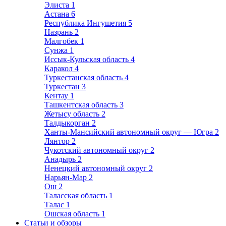
Элиста
1
Астана
6
Республика Ингушетия
5
Назрань
2
Малгобек
1
Сунжа
1
Иссык-Кульская область
4
Каракол
4
Туркестанская область
4
Туркестан
3
Кентау
1
Ташкентская область
3
Жетысу область
2
Талдыкорган
2
Ханты-Мансийский автономный округ — Югра
2
Лянтор
2
Чукотский автономный округ
2
Анадырь
2
Ненецкий автономный округ
2
Нарьян-Мар
2
Ош
2
Таласская область
1
Талас
1
Ошская область
1
Статьи и обзоры