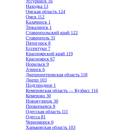
Уссурийск
16
Находка
13
Омская область
124
Омск
112
Калачинск
1
Тюкалинск
1
Ставропольский край
122
Ставрополь
31
Пятигорск
8
Ессентуки
7
Красноярский край
119
Красноярск
67
Норильск
9
Ачинск
6
Днепропетровская область
118
Днепр
103
Подгородное
1
Кемеровская область — Кузбасс
116
Кемерово
30
Новокузнецк
30
Прокопьевск
8
Одесская область
111
Одесса
81
Черноморск
6
Харьковская область
103