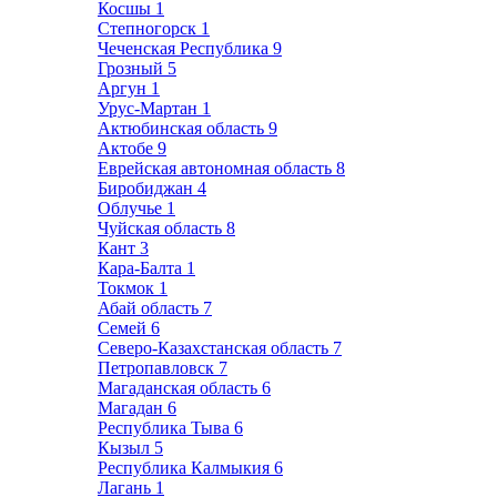
Косшы
1
Степногорск
1
Чеченская Республика
9
Грозный
5
Аргун
1
Урус-Мартан
1
Актюбинская область
9
Актобе
9
Еврейская автономная область
8
Биробиджан
4
Облучье
1
Чуйская область
8
Кант
3
Кара-Балта
1
Токмок
1
Абай область
7
Семей
6
Северо-Казахстанская область
7
Петропавловск
7
Магаданская область
6
Магадан
6
Республика Тыва
6
Кызыл
5
Республика Калмыкия
6
Лагань
1