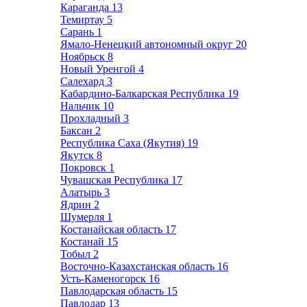
Караганда
13
Темиртау
5
Сарань
1
Ямало-Ненецкий автономный округ
20
Ноябрьск
8
Новый Уренгой
4
Салехард
3
Кабардино-Балкарская Республика
19
Нальчик
10
Прохладный
3
Баксан
2
Республика Саха (Якутия)
19
Якутск
8
Покровск
1
Чувашская Республика
17
Алатырь
3
Ядрин
2
Шумерля
1
Костанайская область
17
Костанай
15
Тобыл
2
Восточно-Казахстанская область
16
Усть-Каменогорск
16
Павлодарская область
15
Павлодар
13