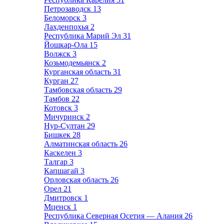
Петрозаводск
13
Беломорск
3
Лахденпохья
2
Республика Марий Эл
31
Йошкар-Ола
15
Волжск
3
Козьмодемьянск
2
Курганская область
31
Курган
27
Тамбовская область
29
Тамбов
22
Котовск
3
Мичуринск
2
Нур-Султан
29
Бишкек
28
Алматинская область
26
Каскелен
3
Талгар
3
Капшагай
3
Орловская область
26
Орел
21
Дмитровск
1
Мценск
1
Республика Северная Осетия — Алания
26