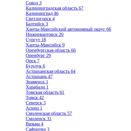
Сокол
3
Калининградская область
67
Калининград
46
Светлогорск
4
Балтийск
3
Ханты-Мансийский автономный округ
66
Нижневартовск
20
Сургут
18
Ханты-Мансийск
9
Оренбургская область
66
Оренбург
29
Орск
7
Бузулук
6
Астраханская область
64
Астрахань
47
Знаменск
1
Харабали
1
Томская область
61
Томск
42
Северск
3
Асино
1
Смоленская область
57
Смоленск
31
Вязьма
4
Сафоново
3