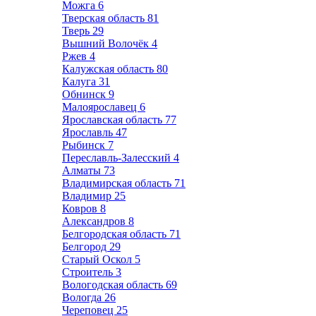
Можга
6
Тверская область
81
Тверь
29
Вышний Волочёк
4
Ржев
4
Калужская область
80
Калуга
31
Обнинск
9
Малоярославец
6
Ярославская область
77
Ярославль
47
Рыбинск
7
Переславль-Залесский
4
Алматы
73
Владимирская область
71
Владимир
25
Ковров
8
Александров
8
Белгородская область
71
Белгород
29
Старый Оскол
5
Строитель
3
Вологодская область
69
Вологда
26
Череповец
25