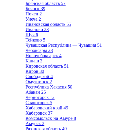
Брянская область
57
Брянск
39
Почеп
2
Унеча
2
Ивановская область
55
Иваново
28
Шуя
6
Тейково
5
Чувашская Республика — Чувашия
51
Чебоксары
28
Новочебоксарск
4
Канаш
2
Кировская область
51
Киров
30
Слободской
4
Омутнинск
2
Республика Хакасия
50
Абакан
25
Черногорск
12
Саяногорск
5
Хабаровский край
49
Хабаровск
37
Комсомольск-на-Амуре
8
Амурск
2
Рязанская область
49