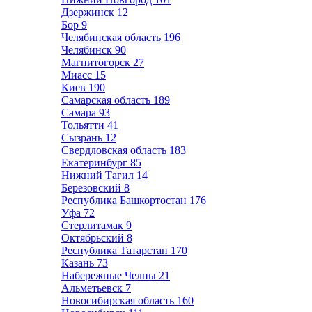
Дзержинск
12
Бор
9
Челябинская область
196
Челябинск
90
Магнитогорск
27
Миасс
15
Киев
190
Самарская область
189
Самара
93
Тольятти
41
Сызрань
12
Свердловская область
183
Екатеринбург
85
Нижний Тагил
14
Березовский
8
Республика Башкортостан
176
Уфа
72
Стерлитамак
9
Октябрьский
8
Республика Татарстан
170
Казань
73
Набережные Челны
21
Альметьевск
7
Новосибирская область
160