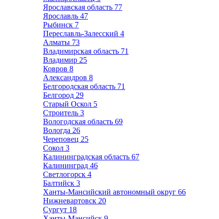
Ярославская область
77
Ярославль
47
Рыбинск
7
Переславль-Залесский
4
Алматы
73
Владимирская область
71
Владимир
25
Ковров
8
Александров
8
Белгородская область
71
Белгород
29
Старый Оскол
5
Строитель
3
Вологодская область
69
Вологда
26
Череповец
25
Сокол
3
Калининградская область
67
Калининград
46
Светлогорск
4
Балтийск
3
Ханты-Мансийский автономный округ
66
Нижневартовск
20
Сургут
18
Ханты-Мансийск
9