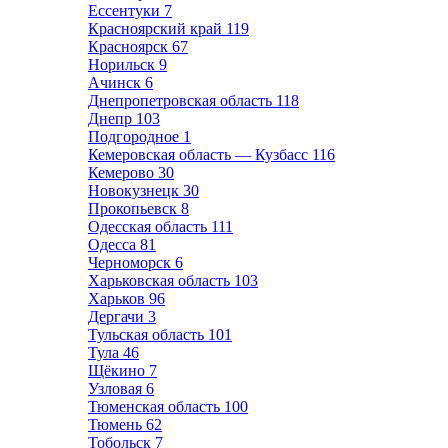
Ессентуки
7
Красноярский край
119
Красноярск
67
Норильск
9
Ачинск
6
Днепропетровская область
118
Днепр
103
Подгородное
1
Кемеровская область — Кузбасс
116
Кемерово
30
Новокузнецк
30
Прокопьевск
8
Одесская область
111
Одесса
81
Черноморск
6
Харьковская область
103
Харьков
96
Дергачи
3
Тульская область
101
Тула
46
Щёкино
7
Узловая
6
Тюменская область
100
Тюмень
62
Тобольск
7