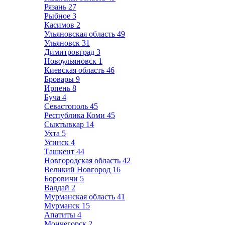
Рязань
27
Рыбное
3
Касимов
2
Ульяновская область
49
Ульяновск
31
Димитровград
3
Новоульяновск
1
Киевская область
46
Бровары
9
Ирпень
8
Буча
4
Севастополь
45
Республика Коми
45
Сыктывкар
14
Ухта
5
Усинск
4
Ташкент
44
Новгородская область
42
Великий Новгород
16
Боровичи
5
Валдай
2
Мурманская область
41
Мурманск
15
Апатиты
4
Мончегорск
2