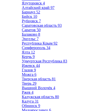
Ялуторовск
4
Алтайский край
97
Барнаул
52
Бийск
10
Рубцовск
7
Саратовская область
93
Саратов
50
Балаково
8
Энгельс
7
Республика Крым
92
Симферополь
34
Ялта
12
Керчь
9
Удмуртская Республика
83
Ижевск
44
Глазов
9
Можга
6
Тверская область
81
Тверь
29
Вышний Волочёк
4
Ржев
4
Калужская область
80
Калуга
31
Обнинск
9
Малоярославец
6