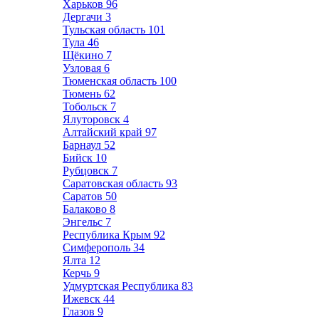
Харьков
96
Дергачи
3
Тульская область
101
Тула
46
Щёкино
7
Узловая
6
Тюменская область
100
Тюмень
62
Тобольск
7
Ялуторовск
4
Алтайский край
97
Барнаул
52
Бийск
10
Рубцовск
7
Саратовская область
93
Саратов
50
Балаково
8
Энгельс
7
Республика Крым
92
Симферополь
34
Ялта
12
Керчь
9
Удмуртская Республика
83
Ижевск
44
Глазов
9