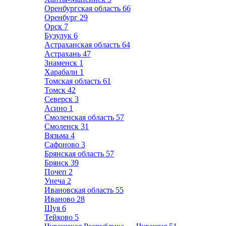
Оренбургская область
66
Оренбург
29
Орск
7
Бузулук
6
Астраханская область
64
Астрахань
47
Знаменск
1
Харабали
1
Томская область
61
Томск
42
Северск
3
Асино
1
Смоленская область
57
Смоленск
31
Вязьма
4
Сафоново
3
Брянская область
57
Брянск
39
Почеп
2
Унеча
2
Ивановская область
55
Иваново
28
Шуя
6
Тейково
5