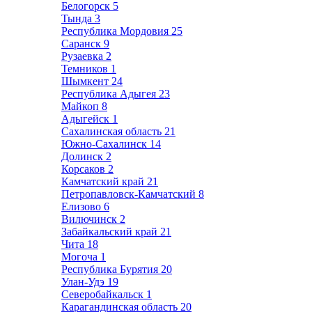
Белогорск
5
Тында
3
Республика Мордовия
25
Саранск
9
Рузаевка
2
Темников
1
Шымкент
24
Республика Адыгея
23
Майкоп
8
Адыгейск
1
Сахалинская область
21
Южно-Сахалинск
14
Долинск
2
Корсаков
2
Камчатский край
21
Петропавловск-Камчатский
8
Елизово
6
Вилючинск
2
Забайкальский край
21
Чита
18
Могоча
1
Республика Бурятия
20
Улан-Удэ
19
Северобайкальск
1
Карагандинская область
20