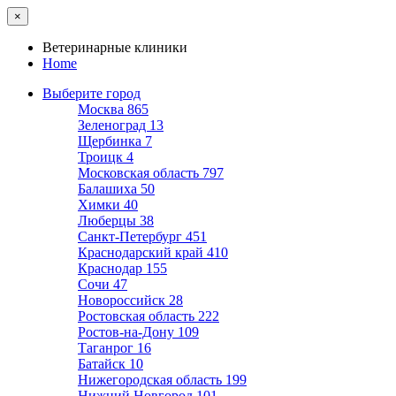
×
Ветеринарные клиники
Home
Выберите город
Москва
865
Зеленоград
13
Щербинка
7
Троицк
4
Московская область
797
Балашиха
50
Химки
40
Люберцы
38
Санкт-Петербург
451
Краснодарский край
410
Краснодар
155
Сочи
47
Новороссийск
28
Ростовская область
222
Ростов-на-Дону
109
Таганрог
16
Батайск
10
Нижегородская область
199
Нижний Новгород
101