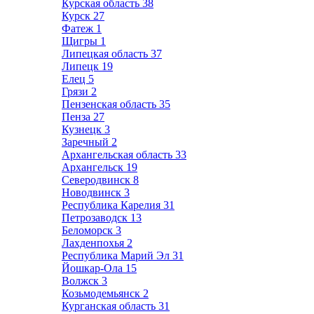
Курская область
38
Курск
27
Фатеж
1
Щигры
1
Липецкая область
37
Липецк
19
Елец
5
Грязи
2
Пензенская область
35
Пенза
27
Кузнецк
3
Заречный
2
Архангельская область
33
Архангельск
19
Северодвинск
8
Новодвинск
3
Республика Карелия
31
Петрозаводск
13
Беломорск
3
Лахденпохья
2
Республика Марий Эл
31
Йошкар-Ола
15
Волжск
3
Козьмодемьянск
2
Курганская область
31