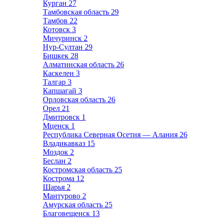
Курган
27
Тамбовская область
29
Тамбов
22
Котовск
3
Мичуринск
2
Нур-Султан
29
Бишкек
28
Алматинская область
26
Каскелен
3
Талгар
3
Капшагай
3
Орловская область
26
Орел
21
Дмитровск
1
Мценск
1
Республика Северная Осетия — Алания
26
Владикавказ
15
Моздок
2
Беслан
2
Костромская область
25
Кострома
12
Шарья
2
Мантурово
2
Амурская область
25
Благовещенск
13