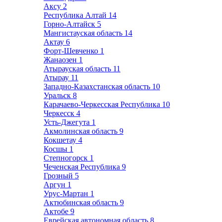
Аксу
2
Республика Алтай
14
Горно-Алтайск
5
Мангистауская область
14
Актау
6
Форт-Шевченко
1
Жанаозен
1
Атырауская область
11
Атырау
11
Западно-Казахстанская область
10
Уральск
8
Карачаево-Черкесская Республика
10
Черкесск
4
Усть-Джегута
1
Акмолинская область
9
Кокшетау
4
Косшы
1
Степногорск
1
Чеченская Республика
9
Грозный
5
Аргун
1
Урус-Мартан
1
Актюбинская область
9
Актобе
9
Еврейская автономная область
8