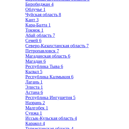
Биробиджан
4
Облучье
1
Чуйская область
8
Кант
3
Кара-Балта
1
Токмок
1
Абай область
7
Семей
6
Северо-Казахстанская область
7
Петропавловск
7
Магаданская область
6
Магадан
6
Республика Тыва
6
Кызыл
5
Республика Калмыкия
6
Лагань
1
Элиста
1
Астана
6
Республика Ингушетия
5
Назрань
2
Малгобек
1
Сунжа
1
Иссык-Кульская область
4
Каракол
4
Туркестанская область
4