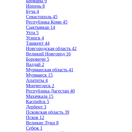
Бровары
9
Ирпень
8
Буча
4
Севастополь
45
Республика Коми
45
Сыктывкар
14
Ухта
5
Усинск
4
Ташкент
44
Новгородская область
42
Великий Новгород
16
Боровичи
5
Валдай
2
Мурманская область
41
Мурманск
15
Апатиты
4
Мончегорск
2
Республика Дагестан
40
Махачкала
15
Каспийск
5
Дербент
3
Псковская область
39
Псков
12
Великие Луки
8
Себеж
1