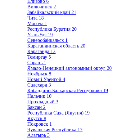
Елизово
6
Вилючинск
2
Забайкальский край
21
Чита
18
Могоча
1
Республика Бурятия
20
Улан-Удэ
19
Северобайкальск
1
Карагандинская область
20
Караганда
13
Темиртау
5
Сарань
1
Ямало-Ненецкий автономный округ
20
Ноябрьск
8
Новый Уренгой
4
Салехард
3
Кабардино-Балкарская Республика
19
Нальчик
10
Прохладный
3
Баксан
2
Республика Саха (Якутия)
19
Якутск
8
Покровск
1
Чувашская Республика
17
Алатырь
3