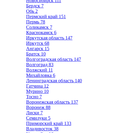
Новосибирск
111
Бердск
7
Обь
2
Пермский край
151
Пермь
78
Соликамск
7
Краснокамск
6
Иркутская область
147
Иркутск
68
Ангарск
15
Братск
10
Волгоградская область
147
Волгоград
83
Волжский
11
Михайловка
6
Ленинградская область
140
Гатчина
12
Мурино
10
Тосно
7
Воронежская область
137
Воронеж
88
Лиски
7
Семилуки
5
Приморский край
133
Владивосток
38