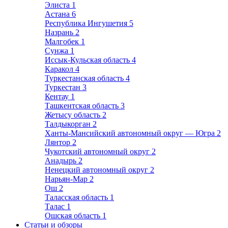
Элиста
1
Астана
6
Республика Ингушетия
5
Назрань
2
Малгобек
1
Сунжа
1
Иссык-Кульская область
4
Каракол
4
Туркестанская область
4
Туркестан
3
Кентау
1
Ташкентская область
3
Жетысу область
2
Талдыкорган
2
Ханты-Мансийский автономный округ — Югра
2
Лянтор
2
Чукотский автономный округ
2
Анадырь
2
Ненецкий автономный округ
2
Нарьян-Мар
2
Ош
2
Таласская область
1
Талас
1
Ошская область
1
Статьи и обзоры