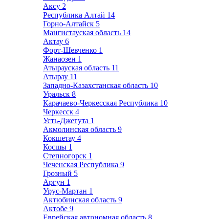
Аксу
2
Республика Алтай
14
Горно-Алтайск
5
Мангистауская область
14
Актау
6
Форт-Шевченко
1
Жанаозен
1
Атырауская область
11
Атырау
11
Западно-Казахстанская область
10
Уральск
8
Карачаево-Черкесская Республика
10
Черкесск
4
Усть-Джегута
1
Акмолинская область
9
Кокшетау
4
Косшы
1
Степногорск
1
Чеченская Республика
9
Грозный
5
Аргун
1
Урус-Мартан
1
Актюбинская область
9
Актобе
9
Еврейская автономная область
8