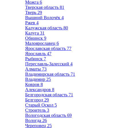
Можга
6
Тверская область
81
Тверь
29
Вышний Волочёк
4
Ржев
4
Калужская область
80
Калуга
31
Обнинск
9
Малоярославец
6
Ярославская область
77
Ярославль
47
Рыбинск
7
Переславль-Залесский
4
Алматы
73
Владимирская область
71
Владимир
25
Ковров
8
Александров
8
Белгородская область
71
Белгород
29
Старый Оскол
5
Строитель
3
Вологодская область
69
Вологда
26
Череповец
25