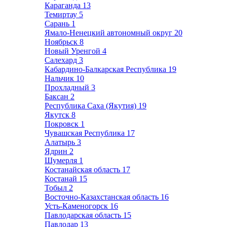
Караганда
13
Темиртау
5
Сарань
1
Ямало-Ненецкий автономный округ
20
Ноябрьск
8
Новый Уренгой
4
Салехард
3
Кабардино-Балкарская Республика
19
Нальчик
10
Прохладный
3
Баксан
2
Республика Саха (Якутия)
19
Якутск
8
Покровск
1
Чувашская Республика
17
Алатырь
3
Ядрин
2
Шумерля
1
Костанайская область
17
Костанай
15
Тобыл
2
Восточно-Казахстанская область
16
Усть-Каменогорск
16
Павлодарская область
15
Павлодар
13