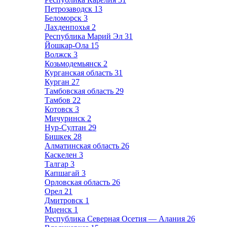
Петрозаводск
13
Беломорск
3
Лахденпохья
2
Республика Марий Эл
31
Йошкар-Ола
15
Волжск
3
Козьмодемьянск
2
Курганская область
31
Курган
27
Тамбовская область
29
Тамбов
22
Котовск
3
Мичуринск
2
Нур-Султан
29
Бишкек
28
Алматинская область
26
Каскелен
3
Талгар
3
Капшагай
3
Орловская область
26
Орел
21
Дмитровск
1
Мценск
1
Республика Северная Осетия — Алания
26