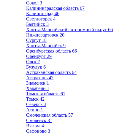
Сокол
3
Калининградская область
67
Калининград
46
Светлогорск
4
Балтийск
3
Ханты-Мансийский автономный округ
66
Нижневартовск
20
Сургут
18
Ханты-Мансийск
9
Оренбургская область
66
Оренбург
29
Орск
7
Бузулук
6
Астраханская область
64
Астрахань
47
Знаменск
1
Харабали
1
Томская область
61
Томск
42
Северск
3
Асино
1
Смоленская область
57
Смоленск
31
Вязьма
4
Сафоново
3