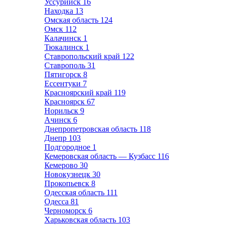
Уссурийск
16
Находка
13
Омская область
124
Омск
112
Калачинск
1
Тюкалинск
1
Ставропольский край
122
Ставрополь
31
Пятигорск
8
Ессентуки
7
Красноярский край
119
Красноярск
67
Норильск
9
Ачинск
6
Днепропетровская область
118
Днепр
103
Подгородное
1
Кемеровская область — Кузбасс
116
Кемерово
30
Новокузнецк
30
Прокопьевск
8
Одесская область
111
Одесса
81
Черноморск
6
Харьковская область
103