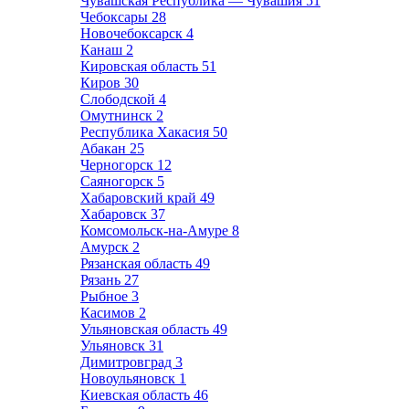
Чувашская Республика — Чувашия
51
Чебоксары
28
Новочебоксарск
4
Канаш
2
Кировская область
51
Киров
30
Слободской
4
Омутнинск
2
Республика Хакасия
50
Абакан
25
Черногорск
12
Саяногорск
5
Хабаровский край
49
Хабаровск
37
Комсомольск-на-Амуре
8
Амурск
2
Рязанская область
49
Рязань
27
Рыбное
3
Касимов
2
Ульяновская область
49
Ульяновск
31
Димитровград
3
Новоульяновск
1
Киевская область
46