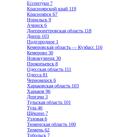
Ессентуки
7
Красноярский край
119
Красноярск
67
Норильск
9
Ачинск
6
Днепропетровская область
118
Днепр
103
Подгородное
1
Кемеровская область — Кузбасс
116
Кемерово
30
Новокузнецк
30
Прокопьевск
8
Одесская область
111
Одесса
81
Черноморск
6
Харьковская область
103
Харьков
96
Дергачи
3
Тульская область
101
Тула
46
Щёкино
7
Узловая
6
Тюменская область
100
Тюмень
62
Тобольск
7