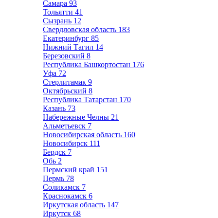
Самара
93
Тольятти
41
Сызрань
12
Свердловская область
183
Екатеринбург
85
Нижний Тагил
14
Березовский
8
Республика Башкортостан
176
Уфа
72
Стерлитамак
9
Октябрьский
8
Республика Татарстан
170
Казань
73
Набережные Челны
21
Альметьевск
7
Новосибирская область
160
Новосибирск
111
Бердск
7
Обь
2
Пермский край
151
Пермь
78
Соликамск
7
Краснокамск
6
Иркутская область
147
Иркутск
68