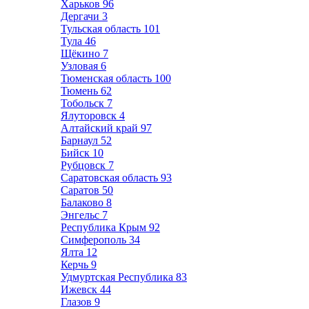
Харьков
96
Дергачи
3
Тульская область
101
Тула
46
Щёкино
7
Узловая
6
Тюменская область
100
Тюмень
62
Тобольск
7
Ялуторовск
4
Алтайский край
97
Барнаул
52
Бийск
10
Рубцовск
7
Саратовская область
93
Саратов
50
Балаково
8
Энгельс
7
Республика Крым
92
Симферополь
34
Ялта
12
Керчь
9
Удмуртская Республика
83
Ижевск
44
Глазов
9