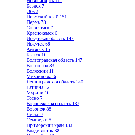
Новосибирск
111
Бердск
7
Обь
2
Пермский край
151
Пермь
78
Соликамск
7
Краснокамск
6
Иркутская область
147
Иркутск
68
Ангарск
15
Братск
10
Волгоградская область
147
Волгоград
83
Волжский
11
Михайловка
6
Ленинградская область
140
Гатчина
12
Мурино
10
Тосно
7
Воронежская область
137
Воронеж
88
Лиски
7
Семилуки
5
Приморский край
133
Владивосток
38