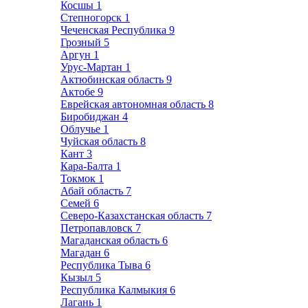
Косшы
1
Степногорск
1
Чеченская Республика
9
Грозный
5
Аргун
1
Урус-Мартан
1
Актюбинская область
9
Актобе
9
Еврейская автономная область
8
Биробиджан
4
Облучье
1
Чуйская область
8
Кант
3
Кара-Балта
1
Токмок
1
Абай область
7
Семей
6
Северо-Казахстанская область
7
Петропавловск
7
Магаданская область
6
Магадан
6
Республика Тыва
6
Кызыл
5
Республика Калмыкия
6
Лагань
1