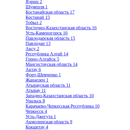
Ядрин
2
Шумерля
1
Костанайская область
17
Костанай
15
Тобыл
2
Восточно-Казахстанская область
16
Усть-Каменогорск
16
Павлодарская область
15
Павлодар
13
Аксу
2
Республика Алтай
14
Горно-Алтайск
5
Мангистауская область
14
Актау
6
Форт-Шевченко
1
Жанаозен
1
Атырауская область
11
Атырау
11
Западно-Казахстанская область
10
Уральск
8
Карачаево-Черкесская Республика
10
Черкесск
4
Усть-Джегута
1
Акмолинская область
9
Кокшетау
4