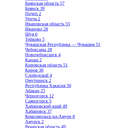
Брянская область
57
Брянск
39
Почеп
2
Унеча
2
Ивановская область
55
Иваново
28
Шуя
6
Тейково
5
Чувашская Республика — Чувашия
51
Чебоксары
28
Новочебоксарск
4
Канаш
2
Кировская область
51
Киров
30
Слободской
4
Омутнинск
2
Республика Хакасия
50
Абакан
25
Черногорск
12
Саяногорск
5
Хабаровский край
49
Хабаровск
37
Комсомольск-на-Амуре
8
Амурск
2
Рязанская область
49