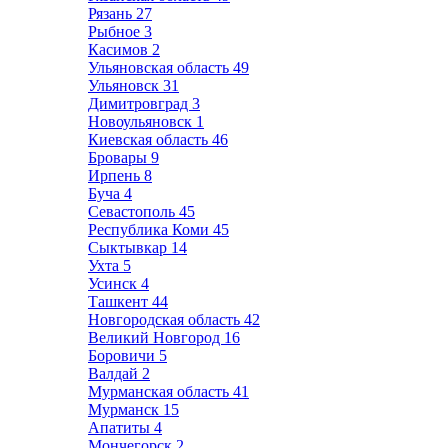
Рязань
27
Рыбное
3
Касимов
2
Ульяновская область
49
Ульяновск
31
Димитровград
3
Новоульяновск
1
Киевская область
46
Бровары
9
Ирпень
8
Буча
4
Севастополь
45
Республика Коми
45
Сыктывкар
14
Ухта
5
Усинск
4
Ташкент
44
Новгородская область
42
Великий Новгород
16
Боровичи
5
Валдай
2
Мурманская область
41
Мурманск
15
Апатиты
4
Мончегорск
2