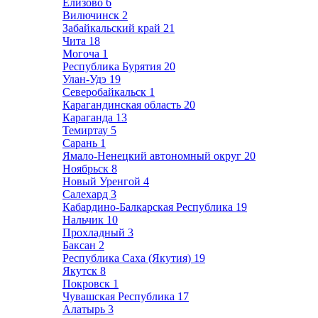
Елизово
6
Вилючинск
2
Забайкальский край
21
Чита
18
Могоча
1
Республика Бурятия
20
Улан-Удэ
19
Северобайкальск
1
Карагандинская область
20
Караганда
13
Темиртау
5
Сарань
1
Ямало-Ненецкий автономный округ
20
Ноябрьск
8
Новый Уренгой
4
Салехард
3
Кабардино-Балкарская Республика
19
Нальчик
10
Прохладный
3
Баксан
2
Республика Саха (Якутия)
19
Якутск
8
Покровск
1
Чувашская Республика
17
Алатырь
3