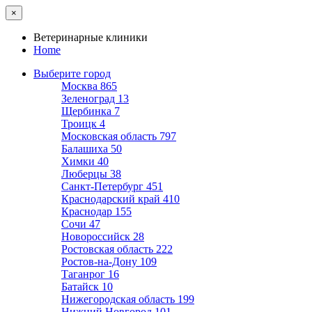
×
Ветеринарные клиники
Home
Выберите город
Москва
865
Зеленоград
13
Щербинка
7
Троицк
4
Московская область
797
Балашиха
50
Химки
40
Люберцы
38
Санкт-Петербург
451
Краснодарский край
410
Краснодар
155
Сочи
47
Новороссийск
28
Ростовская область
222
Ростов-на-Дону
109
Таганрог
16
Батайск
10
Нижегородская область
199
Нижний Новгород
101