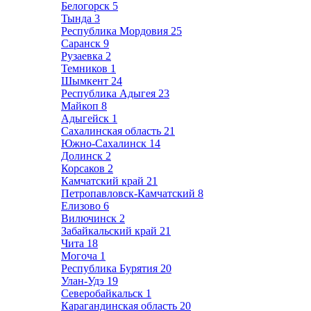
Белогорск
5
Тында
3
Республика Мордовия
25
Саранск
9
Рузаевка
2
Темников
1
Шымкент
24
Республика Адыгея
23
Майкоп
8
Адыгейск
1
Сахалинская область
21
Южно-Сахалинск
14
Долинск
2
Корсаков
2
Камчатский край
21
Петропавловск-Камчатский
8
Елизово
6
Вилючинск
2
Забайкальский край
21
Чита
18
Могоча
1
Республика Бурятия
20
Улан-Удэ
19
Северобайкальск
1
Карагандинская область
20