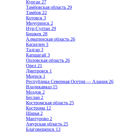
Курган
27
Тамбовская область
29
Тамбов
22
Котовск
3
Мичуринск
2
Нур-Султан
29
Бишкек
28
Алматинская область
26
Каскелен
3
Талгар
3
Капшагай
3
Орловская область
26
Орел
21
Дмитровск
1
Мценск
1
Республика Северная Осетия — Алания
26
Владикавказ
15
Моздок
2
Беслан
2
Костромская область
25
Кострома
12
Шарья
2
Мантурово
2
Амурская область
25
Благовещенск
13