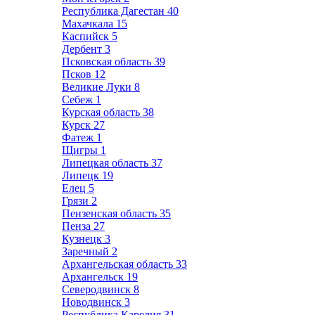
Республика Дагестан
40
Махачкала
15
Каспийск
5
Дербент
3
Псковская область
39
Псков
12
Великие Луки
8
Себеж
1
Курская область
38
Курск
27
Фатеж
1
Щигры
1
Липецкая область
37
Липецк
19
Елец
5
Грязи
2
Пензенская область
35
Пенза
27
Кузнецк
3
Заречный
2
Архангельская область
33
Архангельск
19
Северодвинск
8
Новодвинск
3
Республика Карелия
31