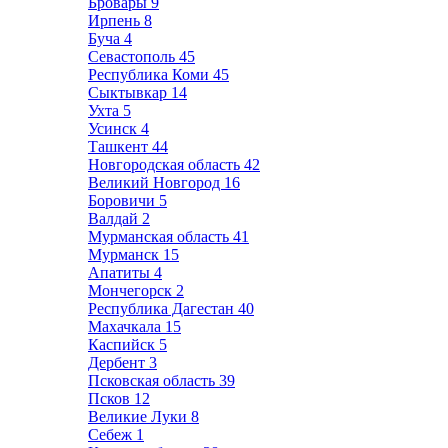
Бровары
9
Ирпень
8
Буча
4
Севастополь
45
Республика Коми
45
Сыктывкар
14
Ухта
5
Усинск
4
Ташкент
44
Новгородская область
42
Великий Новгород
16
Боровичи
5
Валдай
2
Мурманская область
41
Мурманск
15
Апатиты
4
Мончегорск
2
Республика Дагестан
40
Махачкала
15
Каспийск
5
Дербент
3
Псковская область
39
Псков
12
Великие Луки
8
Себеж
1