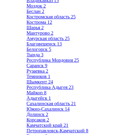
Владикавказ
15
Моздок
2
Беслан
2
Костромская область
25
Кострома
12
Шарья
2
Мантурово
2
Амурская область
25
Благовещенск
13
Белогорск
5
Тында
3
Республика Мордовия
25
Саранск
9
Рузаевка
2
Темников
1
Шымкент
24
Республика Адыгея
23
Майкоп
8
Адыгейск
1
Сахалинская область
21
Южно-Сахалинск
14
Долинск
2
Корсаков
2
Камчатский край
21
Петропавловск-Камчатский
8