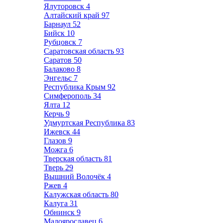
Ялуторовск
4
Алтайский край
97
Барнаул
52
Бийск
10
Рубцовск
7
Саратовская область
93
Саратов
50
Балаково
8
Энгельс
7
Республика Крым
92
Симферополь
34
Ялта
12
Керчь
9
Удмуртская Республика
83
Ижевск
44
Глазов
9
Можга
6
Тверская область
81
Тверь
29
Вышний Волочёк
4
Ржев
4
Калужская область
80
Калуга
31
Обнинск
9
Малоярославец
6