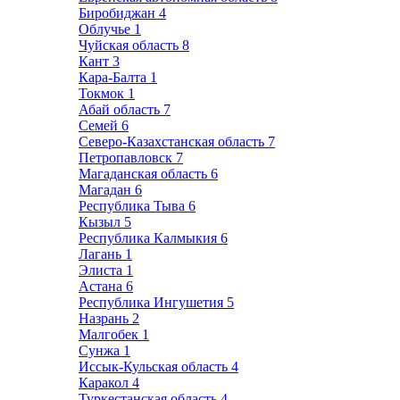
Биробиджан
4
Облучье
1
Чуйская область
8
Кант
3
Кара-Балта
1
Токмок
1
Абай область
7
Семей
6
Северо-Казахстанская область
7
Петропавловск
7
Магаданская область
6
Магадан
6
Республика Тыва
6
Кызыл
5
Республика Калмыкия
6
Лагань
1
Элиста
1
Астана
6
Республика Ингушетия
5
Назрань
2
Малгобек
1
Сунжа
1
Иссык-Кульская область
4
Каракол
4
Туркестанская область
4