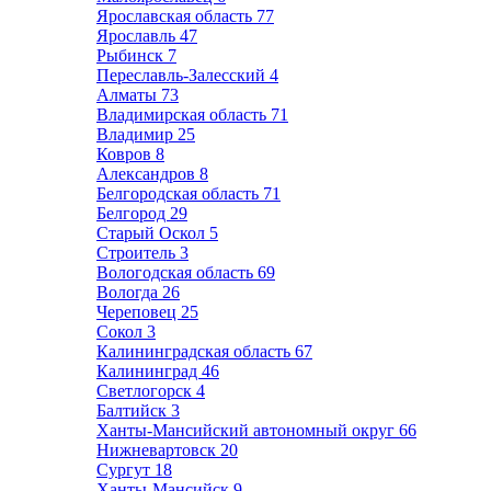
Ярославская область
77
Ярославль
47
Рыбинск
7
Переславль-Залесский
4
Алматы
73
Владимирская область
71
Владимир
25
Ковров
8
Александров
8
Белгородская область
71
Белгород
29
Старый Оскол
5
Строитель
3
Вологодская область
69
Вологда
26
Череповец
25
Сокол
3
Калининградская область
67
Калининград
46
Светлогорск
4
Балтийск
3
Ханты-Мансийский автономный округ
66
Нижневартовск
20
Сургут
18
Ханты-Мансийск
9