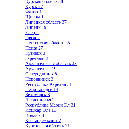
Курская область
38
Курск
27
Фатеж
1
Щигры
1
Липецкая область
37
Липецк
19
Елец
5
Грязи
2
Пензенская область
35
Пенза
27
Кузнецк
3
Заречный
2
Архангельская область
33
Архангельск
19
Северодвинск
8
Новодвинск
3
Республика Карелия
31
Петрозаводск
13
Беломорск
3
Лахденпохья
2
Республика Марий Эл
31
Йошкар-Ола
15
Волжск
3
Козьмодемьянск
2
Курганская область
31