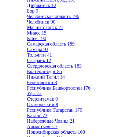
Дзержинск
12
Бор
9
Челябинская область
196
Челябинск
90
Магнитогорск
27
Миасс
15
Киев
190
Самарская область
189
Самара
93
Тольятти
41
Сызрань
12
Свердловская область
183
Екатеринбург
85
Нижний Тагил
14
Березовский
8
Республика Башкортостан
176
Уфа
72
Стерлитамак
9
Октябрьский
8
Республика Татарстан
170
Казань
73
Набережные Челны
21
Альметьевск
7
Новосибирская область
160