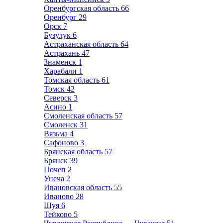
Оренбургская область
66
Оренбург
29
Орск
7
Бузулук
6
Астраханская область
64
Астрахань
47
Знаменск
1
Харабали
1
Томская область
61
Томск
42
Северск
3
Асино
1
Смоленская область
57
Смоленск
31
Вязьма
4
Сафоново
3
Брянская область
57
Брянск
39
Почеп
2
Унеча
2
Ивановская область
55
Иваново
28
Шуя
6
Тейково
5