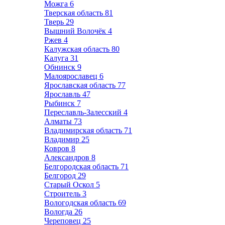
Можга
6
Тверская область
81
Тверь
29
Вышний Волочёк
4
Ржев
4
Калужская область
80
Калуга
31
Обнинск
9
Малоярославец
6
Ярославская область
77
Ярославль
47
Рыбинск
7
Переславль-Залесский
4
Алматы
73
Владимирская область
71
Владимир
25
Ковров
8
Александров
8
Белгородская область
71
Белгород
29
Старый Оскол
5
Строитель
3
Вологодская область
69
Вологда
26
Череповец
25