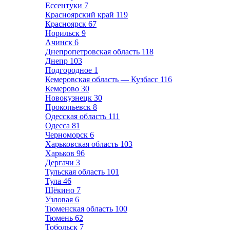
Ессентуки
7
Красноярский край
119
Красноярск
67
Норильск
9
Ачинск
6
Днепропетровская область
118
Днепр
103
Подгородное
1
Кемеровская область — Кузбасс
116
Кемерово
30
Новокузнецк
30
Прокопьевск
8
Одесская область
111
Одесса
81
Черноморск
6
Харьковская область
103
Харьков
96
Дергачи
3
Тульская область
101
Тула
46
Щёкино
7
Узловая
6
Тюменская область
100
Тюмень
62
Тобольск
7