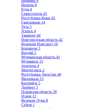
Бровары
9
Ирпень
8
Буча
4
Севастополь
45
Республика Коми
45
Сыктывкар
14
Ухта
5
Усинск
4
Ташкент
44
Новгородская область
42
Великий Новгород
16
Боровичи
5
Валдай
2
Мурманская область
41
Мурманск
15
Апатиты
4
Мончегорск
2
Республика Дагестан
40
Махачкала
15
Каспийск
5
Дербент
3
Псковская область
39
Псков
12
Великие Луки
8
Себеж
1