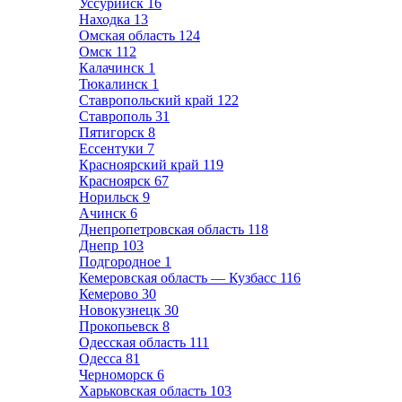
Уссурийск
16
Находка
13
Омская область
124
Омск
112
Калачинск
1
Тюкалинск
1
Ставропольский край
122
Ставрополь
31
Пятигорск
8
Ессентуки
7
Красноярский край
119
Красноярск
67
Норильск
9
Ачинск
6
Днепропетровская область
118
Днепр
103
Подгородное
1
Кемеровская область — Кузбасс
116
Кемерово
30
Новокузнецк
30
Прокопьевск
8
Одесская область
111
Одесса
81
Черноморск
6
Харьковская область
103