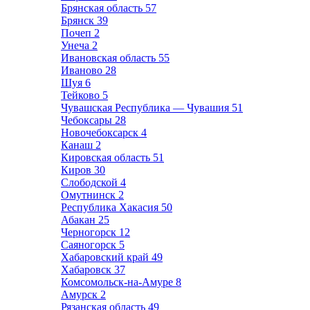
Брянская область
57
Брянск
39
Почеп
2
Унеча
2
Ивановская область
55
Иваново
28
Шуя
6
Тейково
5
Чувашская Республика — Чувашия
51
Чебоксары
28
Новочебоксарск
4
Канаш
2
Кировская область
51
Киров
30
Слободской
4
Омутнинск
2
Республика Хакасия
50
Абакан
25
Черногорск
12
Саяногорск
5
Хабаровский край
49
Хабаровск
37
Комсомольск-на-Амуре
8
Амурск
2
Рязанская область
49