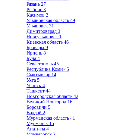
Рязань
27
Рыбное
3
Касимов
2
Ульяновская область
49
Ульяновск
31
Димитровград
3
Новоульяновск
1
Киевская область
46
Бровары
9
Ирпень
8
Буча
4
Севастополь
45
Республика Коми
45
Сыктывкар
14
Ухта
5
Усинск
4
Ташкент
44
Новгородская область
42
Великий Новгород
16
Боровичи
5
Валдай
2
Мурманская область
41
Мурманск
15
Апатиты
4
Мончегорск
2