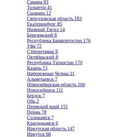
Самара
93
Тольятти
41
Сызрань
12
Свердловская область
183
Екатеринбург
85
Нижний Тагил
14
Березовский
8
Республика Башкортостан
176
Уфа
72
Стерлитамак
9
Октябрьский
8
Республика Татарстан
170
Казань
73
Набережные Челны
21
Альметьевск
7
Новосибирская область
160
Новосибирск
111
Бердск
7
Обь
2
Пермский край
151
Пермь
78
Соликамск
7
Краснокамск
6
Иркутская область
147
Иркутск
68