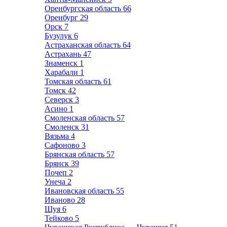
Оренбургская область
66
Оренбург
29
Орск
7
Бузулук
6
Астраханская область
64
Астрахань
47
Знаменск
1
Харабали
1
Томская область
61
Томск
42
Северск
3
Асино
1
Смоленская область
57
Смоленск
31
Вязьма
4
Сафоново
3
Брянская область
57
Брянск
39
Почеп
2
Унеча
2
Ивановская область
55
Иваново
28
Шуя
6
Тейково
5