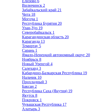
Елизово
6
Вилючинск
2
Забайкальский край
21
Чита
18
Могоча
1
Республика Бурятия
20
Улан-Удэ
19
Северобайкальск
1
Карагандинская область
20
Караганда
13
Темиртау
5
Сарань
1
Ямало-Ненецкий автономный округ
20
Ноябрьск
8
Новый Уренгой
4
Салехард
3
Кабардино-Балкарская Республика
19
Нальчик
10
Прохладный
3
Баксан
2
Республика Саха (Якутия)
19
Якутск
8
Покровск
1
Чувашская Республика
17
Алатырь
3