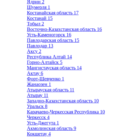
Ядрин
2
Шумерля
1
Костанайская область
17
Костанай
15
Тобыл
2
Восточно-Казахстанская область
16
Усть-Каменогорск
16
Павлодарская область
15
Павлодар
13
Аксу
2
Республика Алтай
14
Горно-Алтайск
5
Мангистауская область
14
Актау
6
Форт-Шевченко
1
Жанаозен
1
Атырауская область
11
Атырау
11
Западно-Казахстанская область
10
Уральск
8
Карачаево-Черкесская Республика
10
Черкесск
4
Усть-Джегута
1
Акмолинская область
9
Кокшетау
4