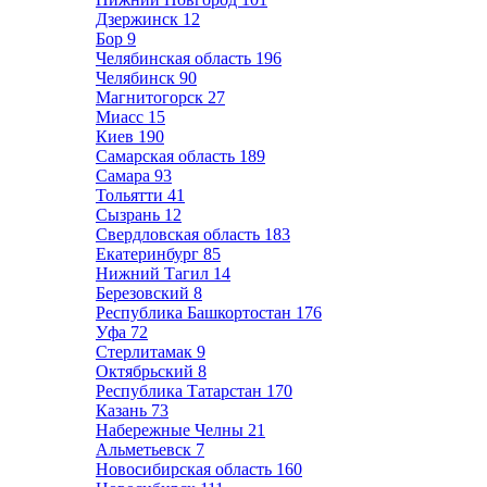
Дзержинск
12
Бор
9
Челябинская область
196
Челябинск
90
Магнитогорск
27
Миасс
15
Киев
190
Самарская область
189
Самара
93
Тольятти
41
Сызрань
12
Свердловская область
183
Екатеринбург
85
Нижний Тагил
14
Березовский
8
Республика Башкортостан
176
Уфа
72
Стерлитамак
9
Октябрьский
8
Республика Татарстан
170
Казань
73
Набережные Челны
21
Альметьевск
7
Новосибирская область
160