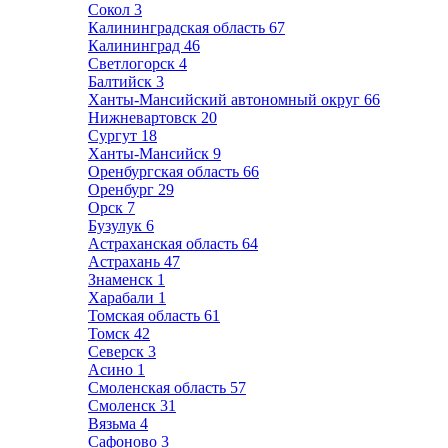
Сокол
3
Калининградская область
67
Калининград
46
Светлогорск
4
Балтийск
3
Ханты-Мансийский автономный округ
66
Нижневартовск
20
Сургут
18
Ханты-Мансийск
9
Оренбургская область
66
Оренбург
29
Орск
7
Бузулук
6
Астраханская область
64
Астрахань
47
Знаменск
1
Харабали
1
Томская область
61
Томск
42
Северск
3
Асино
1
Смоленская область
57
Смоленск
31
Вязьма
4
Сафоново
3