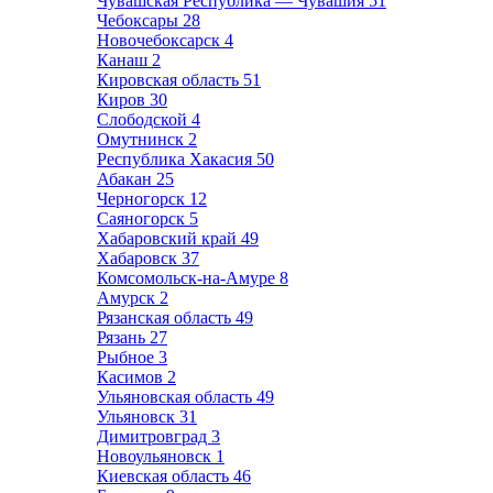
Чувашская Республика — Чувашия
51
Чебоксары
28
Новочебоксарск
4
Канаш
2
Кировская область
51
Киров
30
Слободской
4
Омутнинск
2
Республика Хакасия
50
Абакан
25
Черногорск
12
Саяногорск
5
Хабаровский край
49
Хабаровск
37
Комсомольск-на-Амуре
8
Амурск
2
Рязанская область
49
Рязань
27
Рыбное
3
Касимов
2
Ульяновская область
49
Ульяновск
31
Димитровград
3
Новоульяновск
1
Киевская область
46