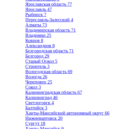
Ярославская область
77
Ярославль
47
Рыбинск
7
Переславль-Залесский
4
Алматы
73
Владимирская область
71
Владимир
25
Ковров
8
Александров
8
Белгородская область
71
Белгород
29
Старый Оскол
5
Строитель
3
Вологодская область
69
Вологда
26
Череповец
25
Сокол
3
Калининградская область
67
Калининград
46
Светлогорск
4
Балтийск
3
Ханты-Мансийский автономный округ
66
Нижневартовск
20
Сургут
18
Ханты-Мансийск
9