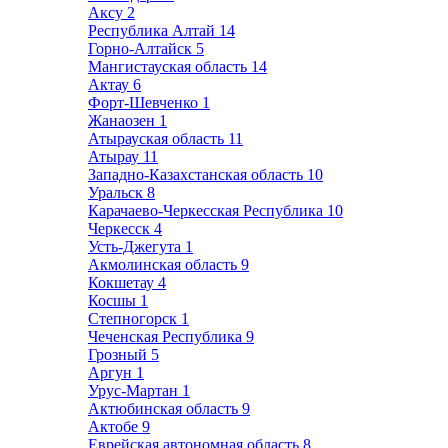
Аксу
2
Республика Алтай
14
Горно-Алтайск
5
Мангистауская область
14
Актау
6
Форт-Шевченко
1
Жанаозен
1
Атырауская область
11
Атырау
11
Западно-Казахстанская область
10
Уральск
8
Карачаево-Черкесская Республика
10
Черкесск
4
Усть-Джегута
1
Акмолинская область
9
Кокшетау
4
Косшы
1
Степногорск
1
Чеченская Республика
9
Грозный
5
Аргун
1
Урус-Мартан
1
Актюбинская область
9
Актобе
9
Еврейская автономная область
8