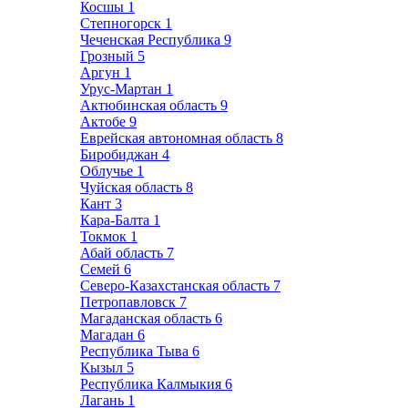
Косшы
1
Степногорск
1
Чеченская Республика
9
Грозный
5
Аргун
1
Урус-Мартан
1
Актюбинская область
9
Актобе
9
Еврейская автономная область
8
Биробиджан
4
Облучье
1
Чуйская область
8
Кант
3
Кара-Балта
1
Токмок
1
Абай область
7
Семей
6
Северо-Казахстанская область
7
Петропавловск
7
Магаданская область
6
Магадан
6
Республика Тыва
6
Кызыл
5
Республика Калмыкия
6
Лагань
1