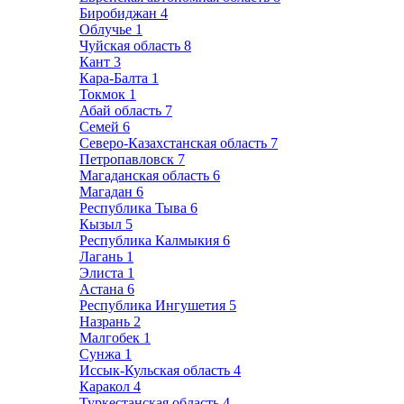
Биробиджан
4
Облучье
1
Чуйская область
8
Кант
3
Кара-Балта
1
Токмок
1
Абай область
7
Семей
6
Северо-Казахстанская область
7
Петропавловск
7
Магаданская область
6
Магадан
6
Республика Тыва
6
Кызыл
5
Республика Калмыкия
6
Лагань
1
Элиста
1
Астана
6
Республика Ингушетия
5
Назрань
2
Малгобек
1
Сунжа
1
Иссык-Кульская область
4
Каракол
4
Туркестанская область
4