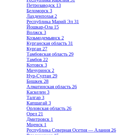
Петрозаводск
13
Беломорск
3
Лахденпохья
2
Республика Марий Эл
31
Йошкар-Ола
15
Волжск
3
Козьмодемьянск
2
Курганская область
31
Курган
27
Тамбовская область
29
Тамбов
22
Котовск
3
Мичуринск
2
Нур-Султан
29
Бишкек
28
Алматинская область
26
Каскелен
3
Талгар
3
Капшагай
3
Орловская область
26
Орел
21
Дмитровск
1
Мценск
1
Республика Северная Осетия — Алания
26