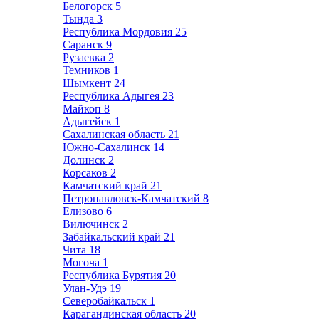
Белогорск
5
Тында
3
Республика Мордовия
25
Саранск
9
Рузаевка
2
Темников
1
Шымкент
24
Республика Адыгея
23
Майкоп
8
Адыгейск
1
Сахалинская область
21
Южно-Сахалинск
14
Долинск
2
Корсаков
2
Камчатский край
21
Петропавловск-Камчатский
8
Елизово
6
Вилючинск
2
Забайкальский край
21
Чита
18
Могоча
1
Республика Бурятия
20
Улан-Удэ
19
Северобайкальск
1
Карагандинская область
20