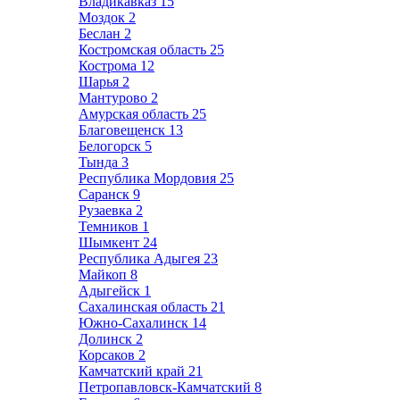
Владикавказ
15
Моздок
2
Беслан
2
Костромская область
25
Кострома
12
Шарья
2
Мантурово
2
Амурская область
25
Благовещенск
13
Белогорск
5
Тында
3
Республика Мордовия
25
Саранск
9
Рузаевка
2
Темников
1
Шымкент
24
Республика Адыгея
23
Майкоп
8
Адыгейск
1
Сахалинская область
21
Южно-Сахалинск
14
Долинск
2
Корсаков
2
Камчатский край
21
Петропавловск-Камчатский
8