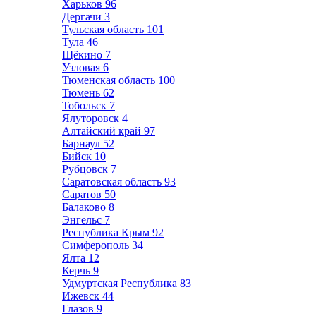
Харьков
96
Дергачи
3
Тульская область
101
Тула
46
Щёкино
7
Узловая
6
Тюменская область
100
Тюмень
62
Тобольск
7
Ялуторовск
4
Алтайский край
97
Барнаул
52
Бийск
10
Рубцовск
7
Саратовская область
93
Саратов
50
Балаково
8
Энгельс
7
Республика Крым
92
Симферополь
34
Ялта
12
Керчь
9
Удмуртская Республика
83
Ижевск
44
Глазов
9