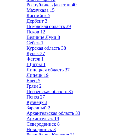
Республика Дагестан
40
Махачкала
15
Каспийск
5
Дербент
3
Псковская область
39
Псков
12
Великие Луки
8
Себеж
1
Курская область
38
Курск
27
Фатеж
1
Щигры
1
Липецкая область
37
Липецк
19
Елец
5
Грязи
2
Пензенская область
35
Пенза
27
Кузнецк
3
Заречный
2
Архангельская область
33
Архангельск
19
Северодвинск
8
Новодвинск
3
Республика Карелия
31