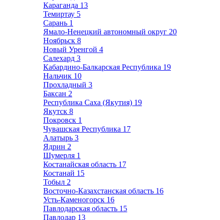
Караганда
13
Темиртау
5
Сарань
1
Ямало-Ненецкий автономный округ
20
Ноябрьск
8
Новый Уренгой
4
Салехард
3
Кабардино-Балкарская Республика
19
Нальчик
10
Прохладный
3
Баксан
2
Республика Саха (Якутия)
19
Якутск
8
Покровск
1
Чувашская Республика
17
Алатырь
3
Ядрин
2
Шумерля
1
Костанайская область
17
Костанай
15
Тобыл
2
Восточно-Казахстанская область
16
Усть-Каменогорск
16
Павлодарская область
15
Павлодар
13