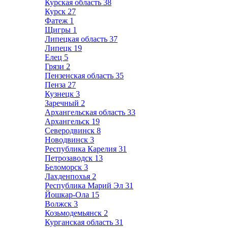
Курская область
38
Курск
27
Фатеж
1
Щигры
1
Липецкая область
37
Липецк
19
Елец
5
Грязи
2
Пензенская область
35
Пенза
27
Кузнецк
3
Заречный
2
Архангельская область
33
Архангельск
19
Северодвинск
8
Новодвинск
3
Республика Карелия
31
Петрозаводск
13
Беломорск
3
Лахденпохья
2
Республика Марий Эл
31
Йошкар-Ола
15
Волжск
3
Козьмодемьянск
2
Курганская область
31