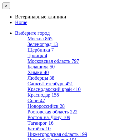
×
Ветеринарные клиники
Home
Выберите город
Москва
865
Зеленоград
13
Щербинка
7
Троицк
4
Московская область
797
Балашиха
50
Химки
40
Люберцы
38
Санкт-Петербург
451
Краснодарский край
410
Краснодар
155
Сочи
47
Новороссийск
28
Ростовская область
222
Ростов-на-Дону
109
Таганрог
16
Батайск
10
Нижегородская область
199
Нижний Новгород
101