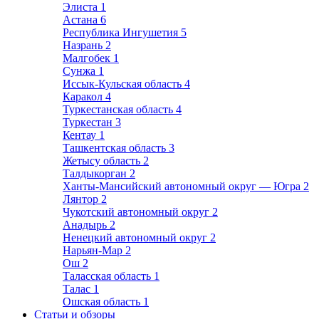
Элиста
1
Астана
6
Республика Ингушетия
5
Назрань
2
Малгобек
1
Сунжа
1
Иссык-Кульская область
4
Каракол
4
Туркестанская область
4
Туркестан
3
Кентау
1
Ташкентская область
3
Жетысу область
2
Талдыкорган
2
Ханты-Мансийский автономный округ — Югра
2
Лянтор
2
Чукотский автономный округ
2
Анадырь
2
Ненецкий автономный округ
2
Нарьян-Мар
2
Ош
2
Таласская область
1
Талас
1
Ошская область
1
Статьи и обзоры