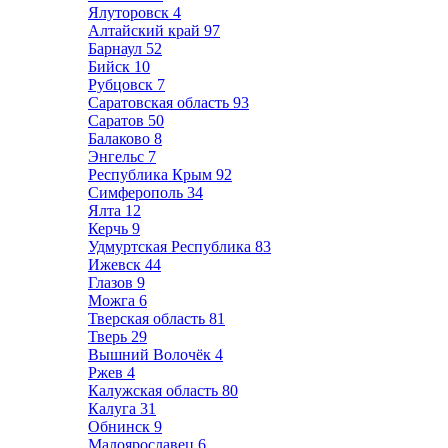
Ялуторовск
4
Алтайский край
97
Барнаул
52
Бийск
10
Рубцовск
7
Саратовская область
93
Саратов
50
Балаково
8
Энгельс
7
Республика Крым
92
Симферополь
34
Ялта
12
Керчь
9
Удмуртская Республика
83
Ижевск
44
Глазов
9
Можга
6
Тверская область
81
Тверь
29
Вышний Волочёк
4
Ржев
4
Калужская область
80
Калуга
31
Обнинск
9
Малоярославец
6