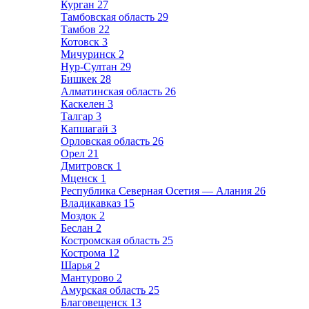
Курган
27
Тамбовская область
29
Тамбов
22
Котовск
3
Мичуринск
2
Нур-Султан
29
Бишкек
28
Алматинская область
26
Каскелен
3
Талгар
3
Капшагай
3
Орловская область
26
Орел
21
Дмитровск
1
Мценск
1
Республика Северная Осетия — Алания
26
Владикавказ
15
Моздок
2
Беслан
2
Костромская область
25
Кострома
12
Шарья
2
Мантурово
2
Амурская область
25
Благовещенск
13