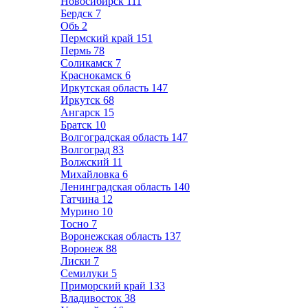
Новосибирск
111
Бердск
7
Обь
2
Пермский край
151
Пермь
78
Соликамск
7
Краснокамск
6
Иркутская область
147
Иркутск
68
Ангарск
15
Братск
10
Волгоградская область
147
Волгоград
83
Волжский
11
Михайловка
6
Ленинградская область
140
Гатчина
12
Мурино
10
Тосно
7
Воронежская область
137
Воронеж
88
Лиски
7
Семилуки
5
Приморский край
133
Владивосток
38