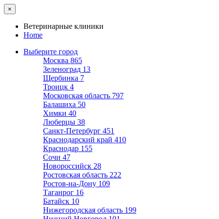
×
Ветеринарные клиники
Home
Выберите город
Москва
865
Зеленоград
13
Щербинка
7
Троицк
4
Московская область
797
Балашиха
50
Химки
40
Люберцы
38
Санкт-Петербург
451
Краснодарский край
410
Краснодар
155
Сочи
47
Новороссийск
28
Ростовская область
222
Ростов-на-Дону
109
Таганрог
16
Батайск
10
Нижегородская область
199
Нижний Новгород
101