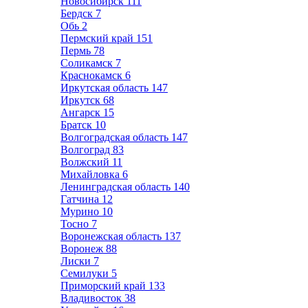
Новосибирск
111
Бердск
7
Обь
2
Пермский край
151
Пермь
78
Соликамск
7
Краснокамск
6
Иркутская область
147
Иркутск
68
Ангарск
15
Братск
10
Волгоградская область
147
Волгоград
83
Волжский
11
Михайловка
6
Ленинградская область
140
Гатчина
12
Мурино
10
Тосно
7
Воронежская область
137
Воронеж
88
Лиски
7
Семилуки
5
Приморский край
133
Владивосток
38