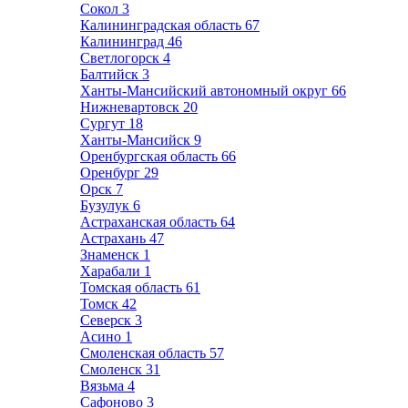
Сокол
3
Калининградская область
67
Калининград
46
Светлогорск
4
Балтийск
3
Ханты-Мансийский автономный округ
66
Нижневартовск
20
Сургут
18
Ханты-Мансийск
9
Оренбургская область
66
Оренбург
29
Орск
7
Бузулук
6
Астраханская область
64
Астрахань
47
Знаменск
1
Харабали
1
Томская область
61
Томск
42
Северск
3
Асино
1
Смоленская область
57
Смоленск
31
Вязьма
4
Сафоново
3