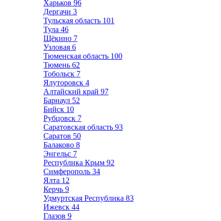
Харьков
96
Дергачи
3
Тульская область
101
Тула
46
Щёкино
7
Узловая
6
Тюменская область
100
Тюмень
62
Тобольск
7
Ялуторовск
4
Алтайский край
97
Барнаул
52
Бийск
10
Рубцовск
7
Саратовская область
93
Саратов
50
Балаково
8
Энгельс
7
Республика Крым
92
Симферополь
34
Ялта
12
Керчь
9
Удмуртская Республика
83
Ижевск
44
Глазов
9