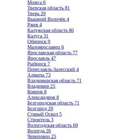
Можга
6
Тверская область
81
Тверь
29
Вышний Волочёк
4
Ржев
4
Калужская область
80
Калуга
31
Обнинск
9
Малоярославец
6
Ярославская область
77
Ярославль
47
Рыбинск
7
Переславль-Залесский
4
Алматы
73
Владимирская область
71
Владимир
25
Ковров
8
Александров
8
Белгородская область
71
Белгород
29
Старый Оскол
5
Строитель
3
Вологодская область
69
Вологда
26
Череповец
25