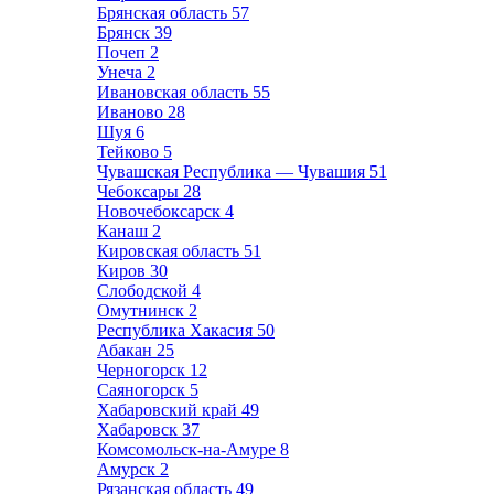
Брянская область
57
Брянск
39
Почеп
2
Унеча
2
Ивановская область
55
Иваново
28
Шуя
6
Тейково
5
Чувашская Республика — Чувашия
51
Чебоксары
28
Новочебоксарск
4
Канаш
2
Кировская область
51
Киров
30
Слободской
4
Омутнинск
2
Республика Хакасия
50
Абакан
25
Черногорск
12
Саяногорск
5
Хабаровский край
49
Хабаровск
37
Комсомольск-на-Амуре
8
Амурск
2
Рязанская область
49