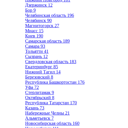
Дзержинск
12
Бор
9
Челябинская область
196
Челябинск
90
Магнитогорск
27
Миасс
15
Киев
190
Самарская область
189
Самара
93
Тольятти
41
Сызрань
12
Свердловская область
183
Екатеринбург
85
Нижний Тагил
14
Березовский
8
Республика Башкортостан
176
Уфа
72
Стерлитамак
9
Октябрьский
8
Республика Татарстан
170
Казань
73
Набережные Челны
21
Альметьевск
7
Новосибирская область
160