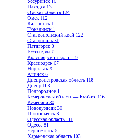
Уссурийск
16
Находка
13
Омская область
124
Омск
112
Калачинск
1
Тюкалинск
1
Ставропольский край
122
Ставрополь
31
Пятигорск
8
Ессентуки
7
Красноярский край
119
Красноярск
67
Норильск
9
Ачинск
6
Днепропетровская область
118
Днепр
103
Подгородное
1
Кемеровская область — Кузбасс
116
Кемерово
30
Новокузнецк
30
Прокопьевск
8
Одесская область
111
Одесса
81
Черноморск
6
Харьковская область
103