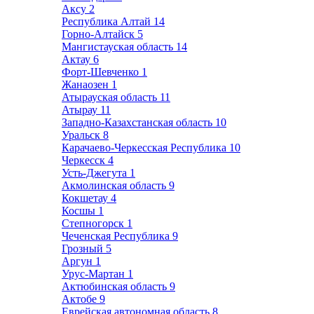
Аксу
2
Республика Алтай
14
Горно-Алтайск
5
Мангистауская область
14
Актау
6
Форт-Шевченко
1
Жанаозен
1
Атырауская область
11
Атырау
11
Западно-Казахстанская область
10
Уральск
8
Карачаево-Черкесская Республика
10
Черкесск
4
Усть-Джегута
1
Акмолинская область
9
Кокшетау
4
Косшы
1
Степногорск
1
Чеченская Республика
9
Грозный
5
Аргун
1
Урус-Мартан
1
Актюбинская область
9
Актобе
9
Еврейская автономная область
8