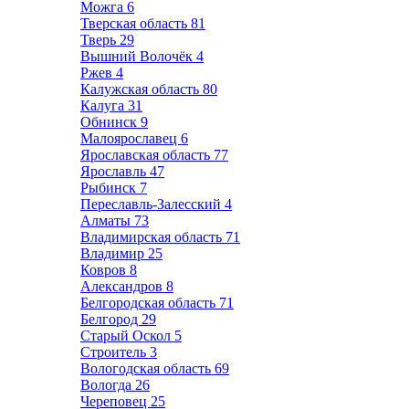
Можга
6
Тверская область
81
Тверь
29
Вышний Волочёк
4
Ржев
4
Калужская область
80
Калуга
31
Обнинск
9
Малоярославец
6
Ярославская область
77
Ярославль
47
Рыбинск
7
Переславль-Залесский
4
Алматы
73
Владимирская область
71
Владимир
25
Ковров
8
Александров
8
Белгородская область
71
Белгород
29
Старый Оскол
5
Строитель
3
Вологодская область
69
Вологда
26
Череповец
25