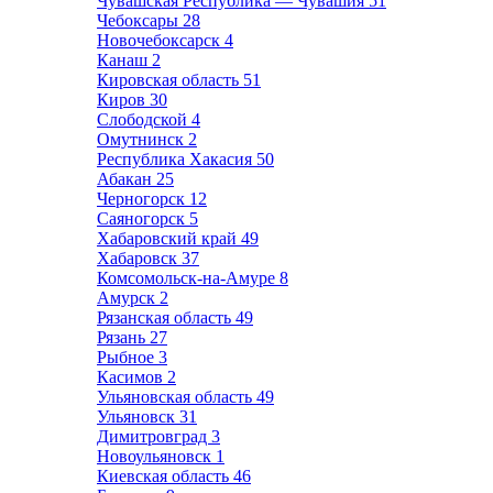
Чувашская Республика — Чувашия
51
Чебоксары
28
Новочебоксарск
4
Канаш
2
Кировская область
51
Киров
30
Слободской
4
Омутнинск
2
Республика Хакасия
50
Абакан
25
Черногорск
12
Саяногорск
5
Хабаровский край
49
Хабаровск
37
Комсомольск-на-Амуре
8
Амурск
2
Рязанская область
49
Рязань
27
Рыбное
3
Касимов
2
Ульяновская область
49
Ульяновск
31
Димитровград
3
Новоульяновск
1
Киевская область
46