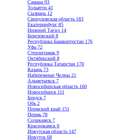
Самара
93
Тольятти
41
Сызрань
12
Свердловская область
183
Екатеринбург
85
Нижний Тагил
14
Березовский
8
Республика Башкортостан
176
Уфа
72
Стерлитамак
9
Октябрьский
8
Республика Татарстан
170
Казань
73
Набережные Челны
21
Альметьевск
7
Новосибирская область
160
Новосибирск
111
Бердск
7
Обь
2
Пермский край
151
Пермь
78
Соликамск
7
Краснокамск
6
Иркутская область
147
Иркутск
68