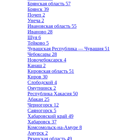
Брянская область
57
Брянск
39
Почеп
2
Унеча
2
Ивановская область
55
Иваново
28
Шуя
6
Тейково
5
Чувашская Республика — Чувашия
51
Чебоксары
28
Новочебоксарск
4
Канаш
2
Кировская область
51
Киров
30
Слободской
4
Омутнинск
2
Республика Хакасия
50
Абакан
25
Черногорск
12
Саяногорск
5
Хабаровский край
49
Хабаровск
37
Комсомольск-на-Амуре
8
Амурск
2
Рязанская область
49