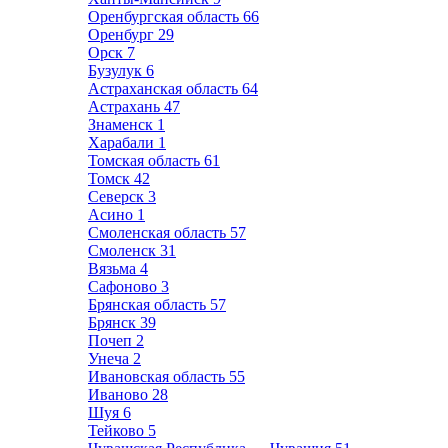
Оренбургская область
66
Оренбург
29
Орск
7
Бузулук
6
Астраханская область
64
Астрахань
47
Знаменск
1
Харабали
1
Томская область
61
Томск
42
Северск
3
Асино
1
Смоленская область
57
Смоленск
31
Вязьма
4
Сафоново
3
Брянская область
57
Брянск
39
Почеп
2
Унеча
2
Ивановская область
55
Иваново
28
Шуя
6
Тейково
5