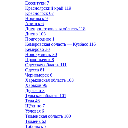
Ессентуки
7
Красноярский край
119
Красноярск
67
Норильск
9
Ачинск
6
Днепропетровская область
118
Днепр
103
Подгородное
1
Кемеровская область — Кузбасс
116
Кемерово
30
Новокузнецк
30
Прокопьевск
8
Одесская область
111
Одесса
81
Черноморск
6
Харьковская область
103
Харьков
96
Дергачи
3
Тульская область
101
Тула
46
Щёкино
7
Узловая
6
Тюменская область
100
Тюмень
62
Тобольск
7