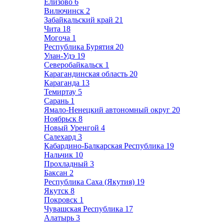
Елизово
6
Вилючинск
2
Забайкальский край
21
Чита
18
Могоча
1
Республика Бурятия
20
Улан-Удэ
19
Северобайкальск
1
Карагандинская область
20
Караганда
13
Темиртау
5
Сарань
1
Ямало-Ненецкий автономный округ
20
Ноябрьск
8
Новый Уренгой
4
Салехард
3
Кабардино-Балкарская Республика
19
Нальчик
10
Прохладный
3
Баксан
2
Республика Саха (Якутия)
19
Якутск
8
Покровск
1
Чувашская Республика
17
Алатырь
3