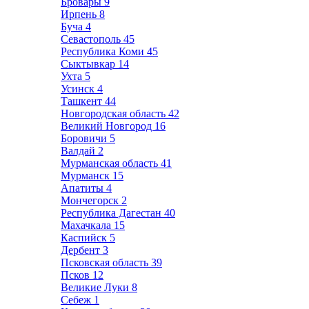
Бровары
9
Ирпень
8
Буча
4
Севастополь
45
Республика Коми
45
Сыктывкар
14
Ухта
5
Усинск
4
Ташкент
44
Новгородская область
42
Великий Новгород
16
Боровичи
5
Валдай
2
Мурманская область
41
Мурманск
15
Апатиты
4
Мончегорск
2
Республика Дагестан
40
Махачкала
15
Каспийск
5
Дербент
3
Псковская область
39
Псков
12
Великие Луки
8
Себеж
1