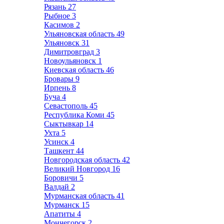
Рязань
27
Рыбное
3
Касимов
2
Ульяновская область
49
Ульяновск
31
Димитровград
3
Новоульяновск
1
Киевская область
46
Бровары
9
Ирпень
8
Буча
4
Севастополь
45
Республика Коми
45
Сыктывкар
14
Ухта
5
Усинск
4
Ташкент
44
Новгородская область
42
Великий Новгород
16
Боровичи
5
Валдай
2
Мурманская область
41
Мурманск
15
Апатиты
4
Мончегорск
2