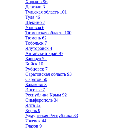
Харьков
96
Дергачи
3
Тульская область
101
Тула
46
Щёкино
7
Узловая
6
Тюменская область
100
Тюмень
62
Тобольск
7
Ялуторовск
4
Алтайский край
97
Барнаул
52
Бийск
10
Рубцовск
7
Саратовская область
93
Саратов
50
Балаково
8
Энгельс
7
Республика Крым
92
Симферополь
34
Ялта
12
Керчь
9
Удмуртская Республика
83
Ижевск
44
Глазов
9