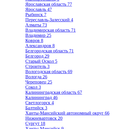
Ярославская область
77
Ярославль
47
Рыбинск
7
Переславль-Залесский
4
Алматы
73
Владимирская область
71
Владимир
25
Ковров
8
Александров
8
Белгородская область
71
Белгород
29
Старый Оскол
5
Строитель
3
Вологодская область
69
Вологда
26
Череповец
25
Сокол
3
Калининградская область
67
Калининград
46
Светлогорск
4
Балтийск
3
Ханты-Мансийский автономный округ
66
Нижневартовск
20
Сургут
18
Ханты-Мансийск
9