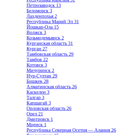
Петрозаводск
13
Беломорск
3
Лахденпохья
2
Республика Марий Эл
31
Йошкар-Ола
15
Волжск
3
Козьмодемьянск
2
Курганская область
31
Курган
27
Тамбовская область
29
Тамбов
22
Котовск
3
Мичуринск
2
Нур-Султан
29
Бишкек
28
Алматинская область
26
Каскелен
3
Талгар
3
Капшагай
3
Орловская область
26
Орел
21
Дмитровск
1
Мценск
1
Республика Северная Осетия — Алания
26