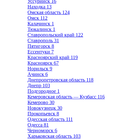
Уссурийск
16
Находка
13
Омская область
124
Омск
112
Калачинск
1
Тюкалинск
1
Ставропольский край
122
Ставрополь
31
Пятигорск
8
Ессентуки
7
Красноярский край
119
Красноярск
67
Норильск
9
Ачинск
6
Днепропетровская область
118
Днепр
103
Подгородное
1
Кемеровская область — Кузбасс
116
Кемерово
30
Новокузнецк
30
Прокопьевск
8
Одесская область
111
Одесса
81
Черноморск
6
Харьковская область
103