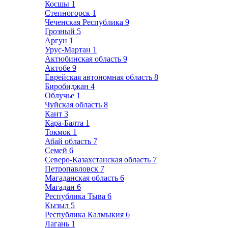
Косшы
1
Степногорск
1
Чеченская Республика
9
Грозный
5
Аргун
1
Урус-Мартан
1
Актюбинская область
9
Актобе
9
Еврейская автономная область
8
Биробиджан
4
Облучье
1
Чуйская область
8
Кант
3
Кара-Балта
1
Токмок
1
Абай область
7
Семей
6
Северо-Казахстанская область
7
Петропавловск
7
Магаданская область
6
Магадан
6
Республика Тыва
6
Кызыл
5
Республика Калмыкия
6
Лагань
1