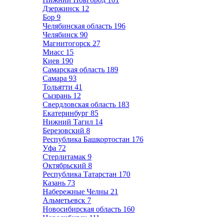
Дзержинск
12
Бор
9
Челябинская область
196
Челябинск
90
Магнитогорск
27
Миасс
15
Киев
190
Самарская область
189
Самара
93
Тольятти
41
Сызрань
12
Свердловская область
183
Екатеринбург
85
Нижний Тагил
14
Березовский
8
Республика Башкортостан
176
Уфа
72
Стерлитамак
9
Октябрьский
8
Республика Татарстан
170
Казань
73
Набережные Челны
21
Альметьевск
7
Новосибирская область
160