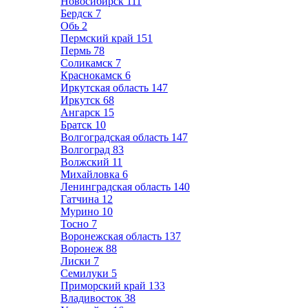
Новосибирск
111
Бердск
7
Обь
2
Пермский край
151
Пермь
78
Соликамск
7
Краснокамск
6
Иркутская область
147
Иркутск
68
Ангарск
15
Братск
10
Волгоградская область
147
Волгоград
83
Волжский
11
Михайловка
6
Ленинградская область
140
Гатчина
12
Мурино
10
Тосно
7
Воронежская область
137
Воронеж
88
Лиски
7
Семилуки
5
Приморский край
133
Владивосток
38