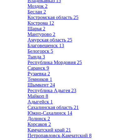
Владикавказ
15
Моздок
2
Беслан
2
Костромская область
25
Кострома
12
Шарья
2
Мантурово
2
Амурская область
25
Благовещенск
13
Белогорск
5
Тында
3
Республика Мордовия
25
Саранск
9
Рузаевка
2
Темников
1
Шымкент
24
Республика Адыгея
23
Майкоп
8
Адыгейск
1
Сахалинская область
21
Южно-Сахалинск
14
Долинск
2
Корсаков
2
Камчатский край
21
Петропавловск-Камчатский
8