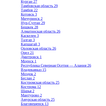
Курган
27
Тамбовская область
29
Тамбов
22
Котовск
3
Мичуринск
2
Нур-Султан
29
Бишкек
28
Алматинская область
26
Каскелен
3
Талгар
3
Капшагай
3
Орловская область
26
Орел
21
Дмитровск
1
Мценск
1
Республика Северная Осетия — Алания
26
Владикавказ
15
Моздок
2
Беслан
2
Костромская область
25
Кострома
12
Шарья
2
Мантурово
2
Амурская область
25
Благовещенск
13