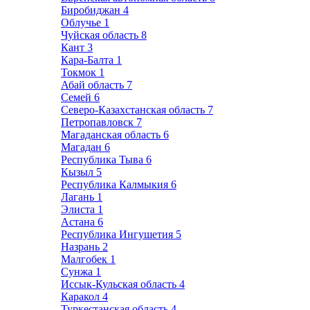
Биробиджан
4
Облучье
1
Чуйская область
8
Кант
3
Кара-Балта
1
Токмок
1
Абай область
7
Семей
6
Северо-Казахстанская область
7
Петропавловск
7
Магаданская область
6
Магадан
6
Республика Тыва
6
Кызыл
5
Республика Калмыкия
6
Лагань
1
Элиста
1
Астана
6
Республика Ингушетия
5
Назрань
2
Малгобек
1
Сунжа
1
Иссык-Кульская область
4
Каракол
4
Туркестанская область
4