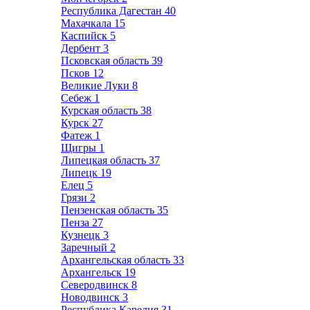
Республика Дагестан
40
Махачкала
15
Каспийск
5
Дербент
3
Псковская область
39
Псков
12
Великие Луки
8
Себеж
1
Курская область
38
Курск
27
Фатеж
1
Щигры
1
Липецкая область
37
Липецк
19
Елец
5
Грязи
2
Пензенская область
35
Пенза
27
Кузнецк
3
Заречный
2
Архангельская область
33
Архангельск
19
Северодвинск
8
Новодвинск
3
Республика Карелия
31