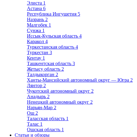
Элиста
1
Астана
6
Республика Ингушетия
5
Назрань
2
Малгобек
1
Сунжа
1
Иссык-Кульская область
4
Каракол
4
Туркестанская область
4
Туркестан
3
Кентау
1
Ташкентская область
3
Жетысу область
2
Талдыкорган
2
Ханты-Мансийский автономный округ — Югра
2
Лянтор
2
Чукотский автономный округ
2
Анадырь
2
Ненецкий автономный округ
2
Нарьян-Мар
2
Ош
2
Таласская область
1
Талас
1
Ошская область
1
Статьи и обзоры