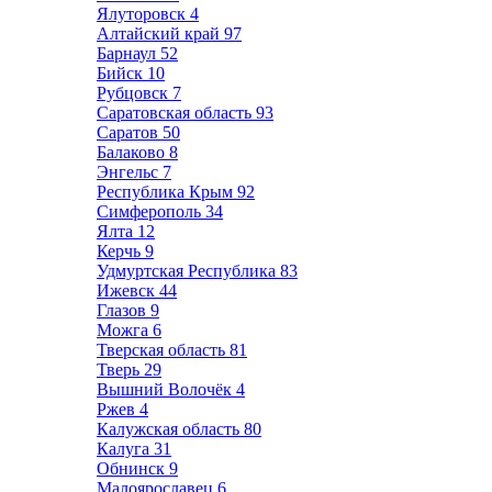
Ялуторовск
4
Алтайский край
97
Барнаул
52
Бийск
10
Рубцовск
7
Саратовская область
93
Саратов
50
Балаково
8
Энгельс
7
Республика Крым
92
Симферополь
34
Ялта
12
Керчь
9
Удмуртская Республика
83
Ижевск
44
Глазов
9
Можга
6
Тверская область
81
Тверь
29
Вышний Волочёк
4
Ржев
4
Калужская область
80
Калуга
31
Обнинск
9
Малоярославец
6