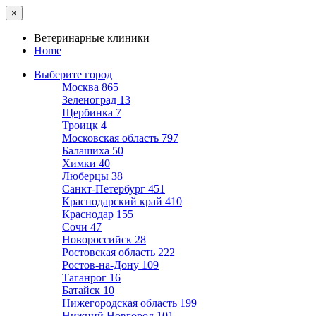
×
Ветеринарные клиники
Home
Выберите город
Москва
865
Зеленоград
13
Щербинка
7
Троицк
4
Московская область
797
Балашиха
50
Химки
40
Люберцы
38
Санкт-Петербург
451
Краснодарский край
410
Краснодар
155
Сочи
47
Новороссийск
28
Ростовская область
222
Ростов-на-Дону
109
Таганрог
16
Батайск
10
Нижегородская область
199
Нижний Новгород
101