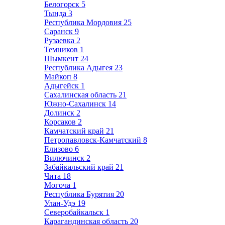
Белогорск
5
Тында
3
Республика Мордовия
25
Саранск
9
Рузаевка
2
Темников
1
Шымкент
24
Республика Адыгея
23
Майкоп
8
Адыгейск
1
Сахалинская область
21
Южно-Сахалинск
14
Долинск
2
Корсаков
2
Камчатский край
21
Петропавловск-Камчатский
8
Елизово
6
Вилючинск
2
Забайкальский край
21
Чита
18
Могоча
1
Республика Бурятия
20
Улан-Удэ
19
Северобайкальск
1
Карагандинская область
20