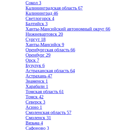
Сокол
3
Калининградская область
67
Калининград
46
Светлогорск
4
Балтийск
3
Ханты-Мансийский автономный округ
66
Нижневартовск
20
Сургут
18
Ханты-Мансийск
9
Оренбургская область
66
Оренбург
29
Орск
7
Бузулук
6
Астраханская область
64
Астрахань
47
Знаменск
1
Харабали
1
Томская область
61
Томск
42
Северск
3
Асино
1
Смоленская область
57
Смоленск
31
Вязьма
4
Сафоново
3