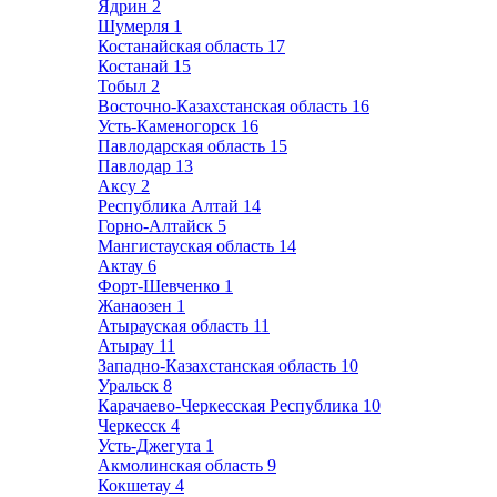
Ядрин
2
Шумерля
1
Костанайская область
17
Костанай
15
Тобыл
2
Восточно-Казахстанская область
16
Усть-Каменогорск
16
Павлодарская область
15
Павлодар
13
Аксу
2
Республика Алтай
14
Горно-Алтайск
5
Мангистауская область
14
Актау
6
Форт-Шевченко
1
Жанаозен
1
Атырауская область
11
Атырау
11
Западно-Казахстанская область
10
Уральск
8
Карачаево-Черкесская Республика
10
Черкесск
4
Усть-Джегута
1
Акмолинская область
9
Кокшетау
4