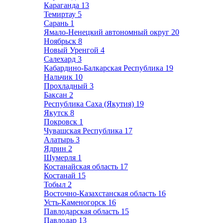
Караганда
13
Темиртау
5
Сарань
1
Ямало-Ненецкий автономный округ
20
Ноябрьск
8
Новый Уренгой
4
Салехард
3
Кабардино-Балкарская Республика
19
Нальчик
10
Прохладный
3
Баксан
2
Республика Саха (Якутия)
19
Якутск
8
Покровск
1
Чувашская Республика
17
Алатырь
3
Ядрин
2
Шумерля
1
Костанайская область
17
Костанай
15
Тобыл
2
Восточно-Казахстанская область
16
Усть-Каменогорск
16
Павлодарская область
15
Павлодар
13