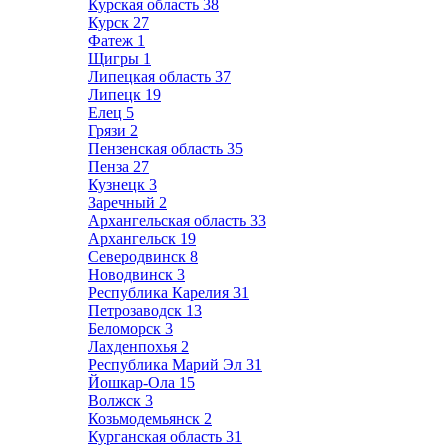
Курская область
38
Курск
27
Фатеж
1
Щигры
1
Липецкая область
37
Липецк
19
Елец
5
Грязи
2
Пензенская область
35
Пенза
27
Кузнецк
3
Заречный
2
Архангельская область
33
Архангельск
19
Северодвинск
8
Новодвинск
3
Республика Карелия
31
Петрозаводск
13
Беломорск
3
Лахденпохья
2
Республика Марий Эл
31
Йошкар-Ола
15
Волжск
3
Козьмодемьянск
2
Курганская область
31