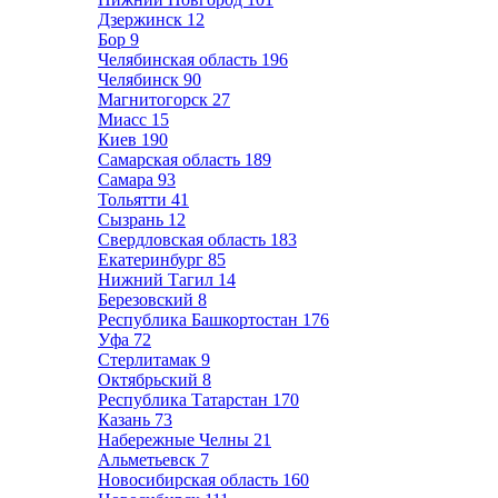
Дзержинск
12
Бор
9
Челябинская область
196
Челябинск
90
Магнитогорск
27
Миасс
15
Киев
190
Самарская область
189
Самара
93
Тольятти
41
Сызрань
12
Свердловская область
183
Екатеринбург
85
Нижний Тагил
14
Березовский
8
Республика Башкортостан
176
Уфа
72
Стерлитамак
9
Октябрьский
8
Республика Татарстан
170
Казань
73
Набережные Челны
21
Альметьевск
7
Новосибирская область
160