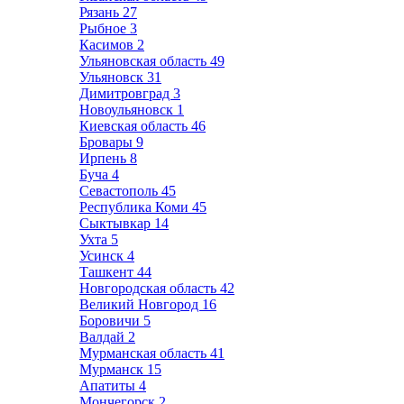
Рязань
27
Рыбное
3
Касимов
2
Ульяновская область
49
Ульяновск
31
Димитровград
3
Новоульяновск
1
Киевская область
46
Бровары
9
Ирпень
8
Буча
4
Севастополь
45
Республика Коми
45
Сыктывкар
14
Ухта
5
Усинск
4
Ташкент
44
Новгородская область
42
Великий Новгород
16
Боровичи
5
Валдай
2
Мурманская область
41
Мурманск
15
Апатиты
4
Мончегорск
2