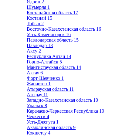
Ядрин
2
Шумерля
1
Костанайская область
17
Костанай
15
Тобыл
2
Восточно-Казахстанская область
16
Усть-Каменогорск
16
Павлодарская область
15
Павлодар
13
Аксу
2
Республика Алтай
14
Горно-Алтайск
5
Мангистауская область
14
Актау
6
Форт-Шевченко
1
Жанаозен
1
Атырауская область
11
Атырау
11
Западно-Казахстанская область
10
Уральск
8
Карачаево-Черкесская Республика
10
Черкесск
4
Усть-Джегута
1
Акмолинская область
9
Кокшетау
4