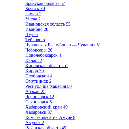
Брянская область
57
Брянск
39
Почеп
2
Унеча
2
Ивановская область
55
Иваново
28
Шуя
6
Тейково
5
Чувашская Республика — Чувашия
51
Чебоксары
28
Новочебоксарск
4
Канаш
2
Кировская область
51
Киров
30
Слободской
4
Омутнинск
2
Республика Хакасия
50
Абакан
25
Черногорск
12
Саяногорск
5
Хабаровский край
49
Хабаровск
37
Комсомольск-на-Амуре
8
Амурск
2
Рязанская область
49