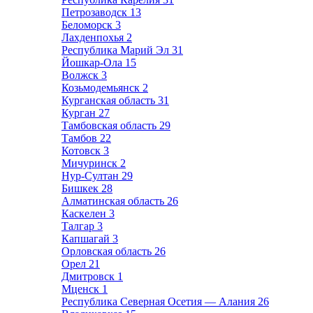
Петрозаводск
13
Беломорск
3
Лахденпохья
2
Республика Марий Эл
31
Йошкар-Ола
15
Волжск
3
Козьмодемьянск
2
Курганская область
31
Курган
27
Тамбовская область
29
Тамбов
22
Котовск
3
Мичуринск
2
Нур-Султан
29
Бишкек
28
Алматинская область
26
Каскелен
3
Талгар
3
Капшагай
3
Орловская область
26
Орел
21
Дмитровск
1
Мценск
1
Республика Северная Осетия — Алания
26