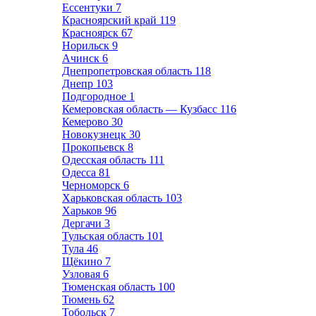
Ессентуки
7
Красноярский край
119
Красноярск
67
Норильск
9
Ачинск
6
Днепропетровская область
118
Днепр
103
Подгородное
1
Кемеровская область — Кузбасс
116
Кемерово
30
Новокузнецк
30
Прокопьевск
8
Одесская область
111
Одесса
81
Черноморск
6
Харьковская область
103
Харьков
96
Дергачи
3
Тульская область
101
Тула
46
Щёкино
7
Узловая
6
Тюменская область
100
Тюмень
62
Тобольск
7