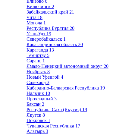
Елизово
6
Вилючинск
2
Забайкальский край
21
Чита
18
Могоча
1
Республика Бурятия
20
Улан-Удэ
19
Северобайкальск
1
Карагандинская область
20
Караганда
13
Темиртау
5
Сарань
1
Ямало-Ненецкий автономный округ
20
Ноябрьск
8
Новый Уренгой
4
Салехард
3
Кабардино-Балкарская Республика
19
Нальчик
10
Прохладный
3
Баксан
2
Республика Саха (Якутия)
19
Якутск
8
Покровск
1
Чувашская Республика
17
Алатырь
3