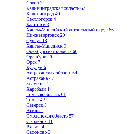
Сокол
3
Калининградская область
67
Калининград
46
Светлогорск
4
Балтийск
3
Ханты-Мансийский автономный округ
66
Нижневартовск
20
Сургут
18
Ханты-Мансийск
9
Оренбургская область
66
Оренбург
29
Орск
7
Бузулук
6
Астраханская область
64
Астрахань
47
Знаменск
1
Харабали
1
Томская область
61
Томск
42
Северск
3
Асино
1
Смоленская область
57
Смоленск
31
Вязьма
4
Сафоново
3