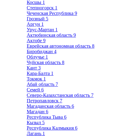
Косшы
1
Степногорск
1
Чеченская Республика
9
Грозный
5
Аргун
1
Урус-Мартан
1
Актюбинская область
9
Актобе
9
Еврейская автономная область
8
Биробиджан
4
Облучье
1
Чуйская область
8
Кант
3
Кара-Балта
1
Токмок
1
Абай область
7
Семей
6
Северо-Казахстанская область
7
Петропавловск
7
Магаданская область
6
Магадан
6
Республика Тыва
6
Кызыл
5
Республика Калмыкия
6
Лагань
1