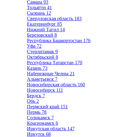
Самара
93
Тольятти
41
Сызрань
12
Свердловская область
183
Екатеринбург
85
Нижний Тагил
14
Березовский
8
Республика Башкортостан
176
Уфа
72
Стерлитамак
9
Октябрьский
8
Республика Татарстан
170
Казань
73
Набережные Челны
21
Альметьевск
7
Новосибирская область
160
Новосибирск
111
Бердск
7
Обь
2
Пермский край
151
Пермь
78
Соликамск
7
Краснокамск
6
Иркутская область
147
Иркутск
68