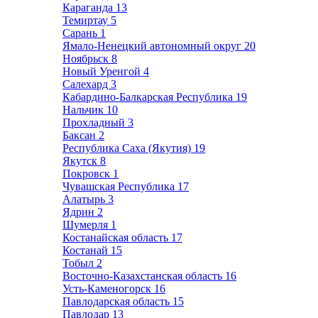
Караганда
13
Темиртау
5
Сарань
1
Ямало-Ненецкий автономный округ
20
Ноябрьск
8
Новый Уренгой
4
Салехард
3
Кабардино-Балкарская Республика
19
Нальчик
10
Прохладный
3
Баксан
2
Республика Саха (Якутия)
19
Якутск
8
Покровск
1
Чувашская Республика
17
Алатырь
3
Ядрин
2
Шумерля
1
Костанайская область
17
Костанай
15
Тобыл
2
Восточно-Казахстанская область
16
Усть-Каменогорск
16
Павлодарская область
15
Павлодар
13