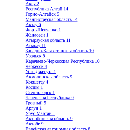
Аксу
2
Республика Алтай
14
Горно-Алтайск
5
Мангистауская область
14
Актау
6
Форт-Шевченко
1
Жанаозен
1
Атырауская область
11
Атырау
11
Западно-Казахстанская область
10
Уральск
8
Карачаево-Черкесская Республика
10
Черкесск
4
Усть-Джегута
1
Акмолинская область
9
Кокшетау
4
Косшы
1
Степногорск
1
Чеченская Республика
9
Грозный
5
Аргун
1
Урус-Мартан
1
Актюбинская область
9
Актобе
9
Еврейская автономная область
8