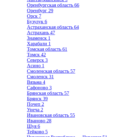
Оренбургская область
66
Оренбург
29
Орск
7
Бузулук
6
Астраханская область
64
Астрахань
47
Знаменск
1
Харабали
1
Томская область
61
Томск
42
Северск
3
Асино
1
Смоленская область
57
Смоленск
31
Вязьма
4
Сафоново
3
Брянская область
57
Брянск
39
Почеп
2
Унеча
2
Ивановская область
55
Иваново
28
Шуя
6
Тейково
5