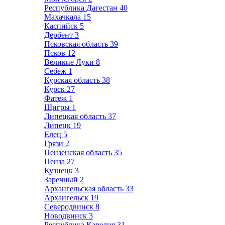
Республика Дагестан
40
Махачкала
15
Каспийск
5
Дербент
3
Псковская область
39
Псков
12
Великие Луки
8
Себеж
1
Курская область
38
Курск
27
Фатеж
1
Щигры
1
Липецкая область
37
Липецк
19
Елец
5
Грязи
2
Пензенская область
35
Пенза
27
Кузнецк
3
Заречный
2
Архангельская область
33
Архангельск
19
Северодвинск
8
Новодвинск
3
Республика Карелия
31