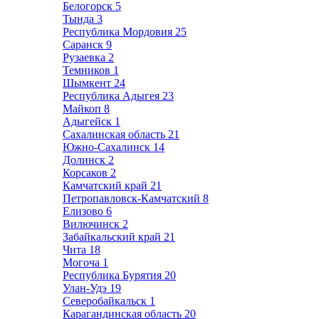
Белогорск
5
Тында
3
Республика Мордовия
25
Саранск
9
Рузаевка
2
Темников
1
Шымкент
24
Республика Адыгея
23
Майкоп
8
Адыгейск
1
Сахалинская область
21
Южно-Сахалинск
14
Долинск
2
Корсаков
2
Камчатский край
21
Петропавловск-Камчатский
8
Елизово
6
Вилючинск
2
Забайкальский край
21
Чита
18
Могоча
1
Республика Бурятия
20
Улан-Удэ
19
Северобайкальск
1
Карагандинская область
20