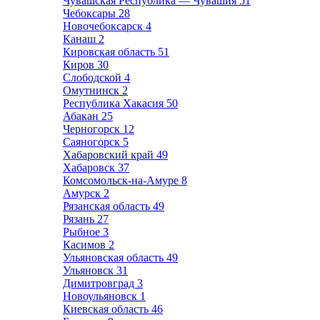
Чувашская Республика — Чувашия
51
Чебоксары
28
Новочебоксарск
4
Канаш
2
Кировская область
51
Киров
30
Слободской
4
Омутнинск
2
Республика Хакасия
50
Абакан
25
Черногорск
12
Саяногорск
5
Хабаровский край
49
Хабаровск
37
Комсомольск-на-Амуре
8
Амурск
2
Рязанская область
49
Рязань
27
Рыбное
3
Касимов
2
Ульяновская область
49
Ульяновск
31
Димитровград
3
Новоульяновск
1
Киевская область
46