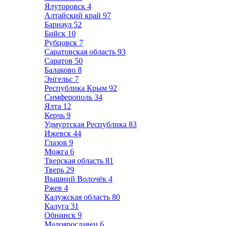
Ялуторовск
4
Алтайский край
97
Барнаул
52
Бийск
10
Рубцовск
7
Саратовская область
93
Саратов
50
Балаково
8
Энгельс
7
Республика Крым
92
Симферополь
34
Ялта
12
Керчь
9
Удмуртская Республика
83
Ижевск
44
Глазов
9
Можга
6
Тверская область
81
Тверь
29
Вышний Волочёк
4
Ржев
4
Калужская область
80
Калуга
31
Обнинск
9
Малоярославец
6