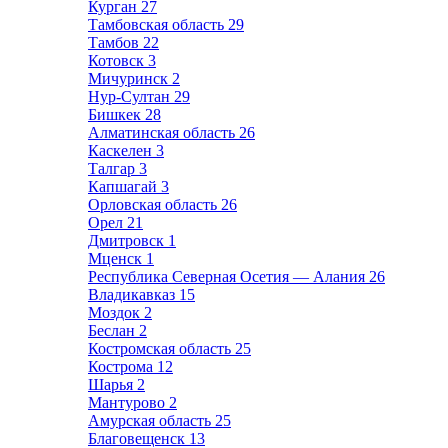
Курган
27
Тамбовская область
29
Тамбов
22
Котовск
3
Мичуринск
2
Нур-Султан
29
Бишкек
28
Алматинская область
26
Каскелен
3
Талгар
3
Капшагай
3
Орловская область
26
Орел
21
Дмитровск
1
Мценск
1
Республика Северная Осетия — Алания
26
Владикавказ
15
Моздок
2
Беслан
2
Костромская область
25
Кострома
12
Шарья
2
Мантурово
2
Амурская область
25
Благовещенск
13