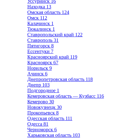
Уссурийск
16
Находка
13
Омская область
124
Омск
112
Калачинск
1
Тюкалинск
1
Ставропольский край
122
Ставрополь
31
Пятигорск
8
Ессентуки
7
Красноярский край
119
Красноярск
67
Норильск
9
Ачинск
6
Днепропетровская область
118
Днепр
103
Подгородное
1
Кемеровская область — Кузбасс
116
Кемерово
30
Новокузнецк
30
Прокопьевск
8
Одесская область
111
Одесса
81
Черноморск
6
Харьковская область
103