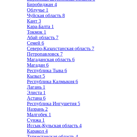
Биробиджан
4
Облучье
1
Чуйская область
8
Кант
3
Кара-Балта
1
Токмок
1
Абай область
7
Семей
6
Северо-Казахстанская область
7
Петропавловск
7
Магаданская область
6
Магадан
6
Республика Тыва
6
Кызыл
5
Республика Калмыкия
6
Лагань
1
Элиста
1
Астана
6
Республика Ингушетия
5
Назрань
2
Малгобек
1
Сунжа
1
Иссык-Кульская область
4
Каракол
4
Туркестанская область
4