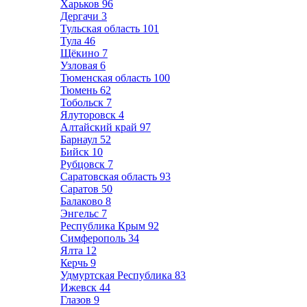
Харьков
96
Дергачи
3
Тульская область
101
Тула
46
Щёкино
7
Узловая
6
Тюменская область
100
Тюмень
62
Тобольск
7
Ялуторовск
4
Алтайский край
97
Барнаул
52
Бийск
10
Рубцовск
7
Саратовская область
93
Саратов
50
Балаково
8
Энгельс
7
Республика Крым
92
Симферополь
34
Ялта
12
Керчь
9
Удмуртская Республика
83
Ижевск
44
Глазов
9