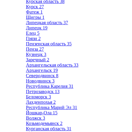
Курская область
38
Курск
27
Фатеж
1
Щигры
1
Липецкая область
37
Липецк
19
Елец
5
Грязи
2
Пензенская область
35
Пенза
27
Кузнецк
3
Заречный
2
Архангельская область
33
Архангельск
19
Северодвинск
8
Новодвинск
3
Республика Карелия
31
Петрозаводск
13
Беломорск
3
Лахденпохья
2
Республика Марий Эл
31
Йошкар-Ола
15
Волжск
3
Козьмодемьянск
2
Курганская область
31