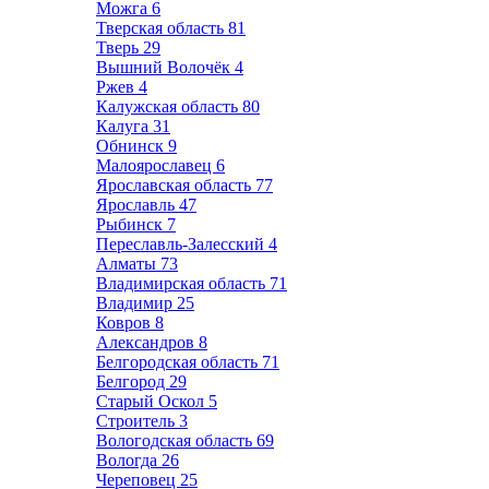
Можга
6
Тверская область
81
Тверь
29
Вышний Волочёк
4
Ржев
4
Калужская область
80
Калуга
31
Обнинск
9
Малоярославец
6
Ярославская область
77
Ярославль
47
Рыбинск
7
Переславль-Залесский
4
Алматы
73
Владимирская область
71
Владимир
25
Ковров
8
Александров
8
Белгородская область
71
Белгород
29
Старый Оскол
5
Строитель
3
Вологодская область
69
Вологда
26
Череповец
25