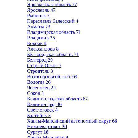
Ярославская область
77
Ярославль
47
Рыбинск
7
Переславль-Залесский
4
Алматы
73
Владимирская область
71
Владимир
25
Ковров
8
Александров
8
Белгородская область
71
Белгород
29
Старый Оскол
5
Строитель
3
Вологодская область
69
Вологда
26
Череповец
25
Сокол
3
Калининградская область
67
Калининград
46
Светлогорск
4
Балтийск
3
Ханты-Мансийский автономный округ
66
Нижневартовск
20
Сургут
18
Ханты-Мансийск
9