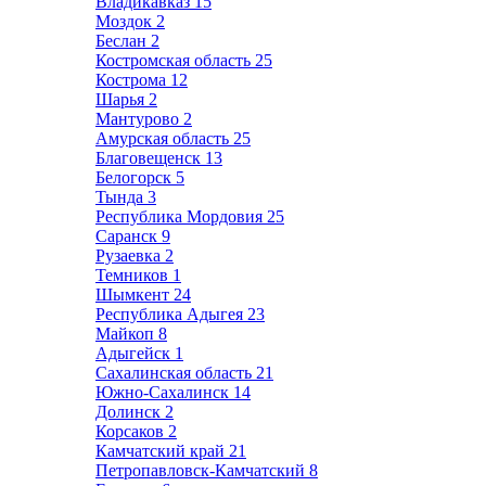
Владикавказ
15
Моздок
2
Беслан
2
Костромская область
25
Кострома
12
Шарья
2
Мантурово
2
Амурская область
25
Благовещенск
13
Белогорск
5
Тында
3
Республика Мордовия
25
Саранск
9
Рузаевка
2
Темников
1
Шымкент
24
Республика Адыгея
23
Майкоп
8
Адыгейск
1
Сахалинская область
21
Южно-Сахалинск
14
Долинск
2
Корсаков
2
Камчатский край
21
Петропавловск-Камчатский
8