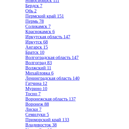
Новосибирск
111
Бердск
7
Обь
2
Пермский край
151
Пермь
78
Соликамск
7
Краснокамск
6
Иркутская область
147
Иркутск
68
Ангарск
15
Братск
10
Волгоградская область
147
Волгоград
83
Волжский
11
Михайловка
6
Ленинградская область
140
Гатчина
12
Мурино
10
Тосно
7
Воронежская область
137
Воронеж
88
Лиски
7
Семилуки
5
Приморский край
133
Владивосток
38