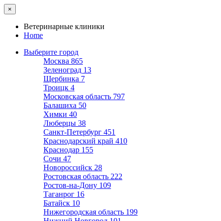
×
Ветеринарные клиники
Home
Выберите город
Москва
865
Зеленоград
13
Щербинка
7
Троицк
4
Московская область
797
Балашиха
50
Химки
40
Люберцы
38
Санкт-Петербург
451
Краснодарский край
410
Краснодар
155
Сочи
47
Новороссийск
28
Ростовская область
222
Ростов-на-Дону
109
Таганрог
16
Батайск
10
Нижегородская область
199
Нижний Новгород
101