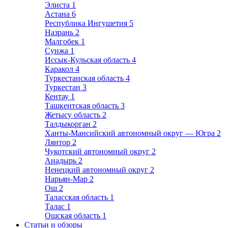
Элиста
1
Астана
6
Республика Ингушетия
5
Назрань
2
Малгобек
1
Сунжа
1
Иссык-Кульская область
4
Каракол
4
Туркестанская область
4
Туркестан
3
Кентау
1
Ташкентская область
3
Жетысу область
2
Талдыкорган
2
Ханты-Мансийский автономный округ — Югра
2
Лянтор
2
Чукотский автономный округ
2
Анадырь
2
Ненецкий автономный округ
2
Нарьян-Мар
2
Ош
2
Таласская область
1
Талас
1
Ошская область
1
Статьи и обзоры