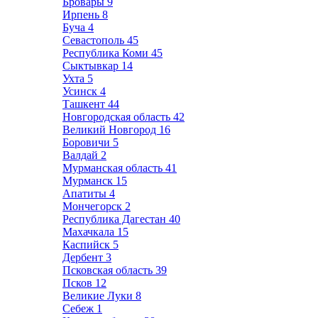
Бровары
9
Ирпень
8
Буча
4
Севастополь
45
Республика Коми
45
Сыктывкар
14
Ухта
5
Усинск
4
Ташкент
44
Новгородская область
42
Великий Новгород
16
Боровичи
5
Валдай
2
Мурманская область
41
Мурманск
15
Апатиты
4
Мончегорск
2
Республика Дагестан
40
Махачкала
15
Каспийск
5
Дербент
3
Псковская область
39
Псков
12
Великие Луки
8
Себеж
1