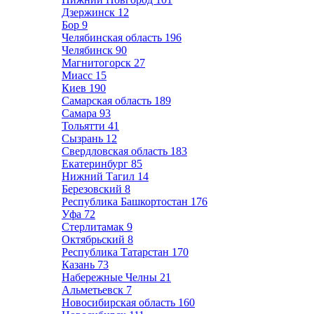
Дзержинск
12
Бор
9
Челябинская область
196
Челябинск
90
Магнитогорск
27
Миасс
15
Киев
190
Самарская область
189
Самара
93
Тольятти
41
Сызрань
12
Свердловская область
183
Екатеринбург
85
Нижний Тагил
14
Березовский
8
Республика Башкортостан
176
Уфа
72
Стерлитамак
9
Октябрьский
8
Республика Татарстан
170
Казань
73
Набережные Челны
21
Альметьевск
7
Новосибирская область
160