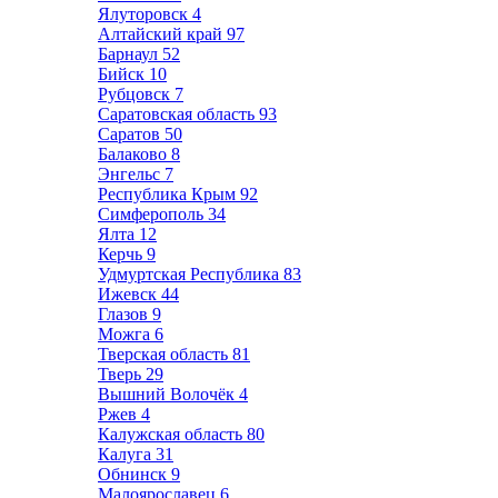
Ялуторовск
4
Алтайский край
97
Барнаул
52
Бийск
10
Рубцовск
7
Саратовская область
93
Саратов
50
Балаково
8
Энгельс
7
Республика Крым
92
Симферополь
34
Ялта
12
Керчь
9
Удмуртская Республика
83
Ижевск
44
Глазов
9
Можга
6
Тверская область
81
Тверь
29
Вышний Волочёк
4
Ржев
4
Калужская область
80
Калуга
31
Обнинск
9
Малоярославец
6