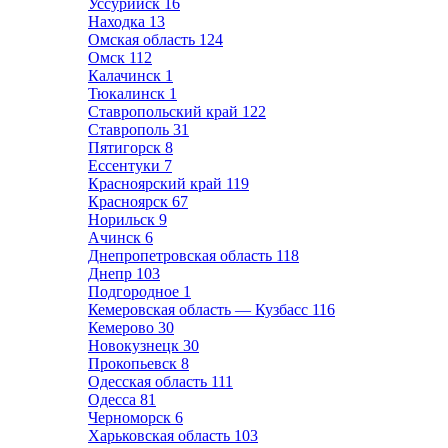
Уссурийск
16
Находка
13
Омская область
124
Омск
112
Калачинск
1
Тюкалинск
1
Ставропольский край
122
Ставрополь
31
Пятигорск
8
Ессентуки
7
Красноярский край
119
Красноярск
67
Норильск
9
Ачинск
6
Днепропетровская область
118
Днепр
103
Подгородное
1
Кемеровская область — Кузбасс
116
Кемерово
30
Новокузнецк
30
Прокопьевск
8
Одесская область
111
Одесса
81
Черноморск
6
Харьковская область
103