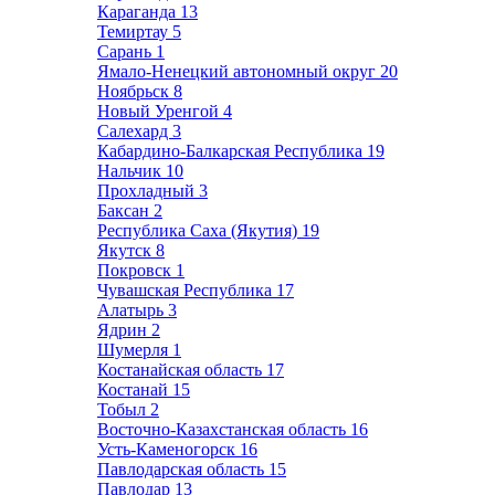
Караганда
13
Темиртау
5
Сарань
1
Ямало-Ненецкий автономный округ
20
Ноябрьск
8
Новый Уренгой
4
Салехард
3
Кабардино-Балкарская Республика
19
Нальчик
10
Прохладный
3
Баксан
2
Республика Саха (Якутия)
19
Якутск
8
Покровск
1
Чувашская Республика
17
Алатырь
3
Ядрин
2
Шумерля
1
Костанайская область
17
Костанай
15
Тобыл
2
Восточно-Казахстанская область
16
Усть-Каменогорск
16
Павлодарская область
15
Павлодар
13