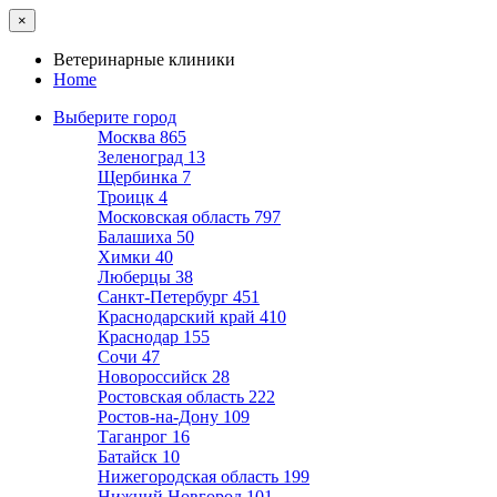
×
Ветеринарные клиники
Home
Выберите город
Москва
865
Зеленоград
13
Щербинка
7
Троицк
4
Московская область
797
Балашиха
50
Химки
40
Люберцы
38
Санкт-Петербург
451
Краснодарский край
410
Краснодар
155
Сочи
47
Новороссийск
28
Ростовская область
222
Ростов-на-Дону
109
Таганрог
16
Батайск
10
Нижегородская область
199
Нижний Новгород
101