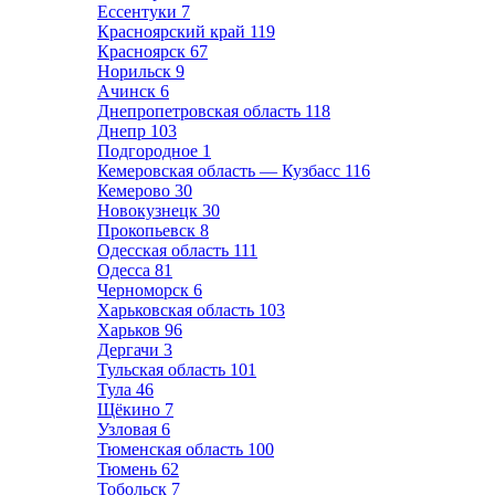
Ессентуки
7
Красноярский край
119
Красноярск
67
Норильск
9
Ачинск
6
Днепропетровская область
118
Днепр
103
Подгородное
1
Кемеровская область — Кузбасс
116
Кемерово
30
Новокузнецк
30
Прокопьевск
8
Одесская область
111
Одесса
81
Черноморск
6
Харьковская область
103
Харьков
96
Дергачи
3
Тульская область
101
Тула
46
Щёкино
7
Узловая
6
Тюменская область
100
Тюмень
62
Тобольск
7