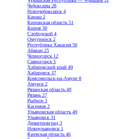
Чувашская Республика — Чувашия
51
Чебоксары
28
Новочебоксарск
4
Канаш
2
Кировская область
51
Киров
30
Слободской
4
Омутнинск
2
Республика Хакасия
50
Абакан
25
Черногорск
12
Саяногорск
5
Хабаровский край
49
Хабаровск
37
Комсомольск-на-Амуре
8
Амурск
2
Рязанская область
49
Рязань
27
Рыбное
3
Касимов
2
Ульяновская область
49
Ульяновск
31
Димитровград
3
Новоульяновск
1
Киевская область
46