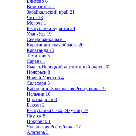
Елизово
6
Вилючинск
2
Забайкальский край
21
Чита
18
Могоча
1
Республика Бурятия
20
Улан-Удэ
19
Северобайкальск
1
Карагандинская область
20
Караганда
13
Темиртау
5
Сарань
1
Ямало-Ненецкий автономный округ
20
Ноябрьск
8
Новый Уренгой
4
Салехард
3
Кабардино-Балкарская Республика
19
Нальчик
10
Прохладный
3
Баксан
2
Республика Саха (Якутия)
19
Якутск
8
Покровск
1
Чувашская Республика
17
Алатырь
3