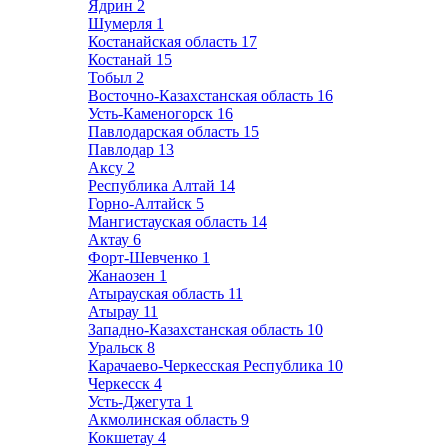
Ядрин
2
Шумерля
1
Костанайская область
17
Костанай
15
Тобыл
2
Восточно-Казахстанская область
16
Усть-Каменогорск
16
Павлодарская область
15
Павлодар
13
Аксу
2
Республика Алтай
14
Горно-Алтайск
5
Мангистауская область
14
Актау
6
Форт-Шевченко
1
Жанаозен
1
Атырауская область
11
Атырау
11
Западно-Казахстанская область
10
Уральск
8
Карачаево-Черкесская Республика
10
Черкесск
4
Усть-Джегута
1
Акмолинская область
9
Кокшетау
4