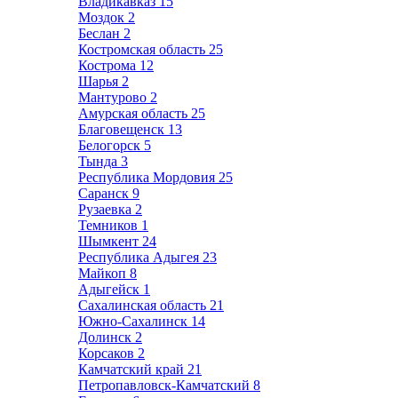
Владикавказ
15
Моздок
2
Беслан
2
Костромская область
25
Кострома
12
Шарья
2
Мантурово
2
Амурская область
25
Благовещенск
13
Белогорск
5
Тында
3
Республика Мордовия
25
Саранск
9
Рузаевка
2
Темников
1
Шымкент
24
Республика Адыгея
23
Майкоп
8
Адыгейск
1
Сахалинская область
21
Южно-Сахалинск
14
Долинск
2
Корсаков
2
Камчатский край
21
Петропавловск-Камчатский
8