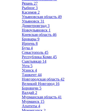
Рязань
27
Рыбное
3
Касимов
2
Ульяновская область
49
Ульяновск
31
Димитровград
3
Новоульяновск
1
Киевская область
46
Бровары
9
Ирпень
8
Буча
4
Севастополь
45
Республика Коми
45
Сыктывкар
14
Ухта
5
Усинск
4
Ташкент
44
Новгородская область
42
Великий Новгород
16
Боровичи
5
Валдай
2
Мурманская область
41
Мурманск
15
Апатиты
4
Мончегорск
2