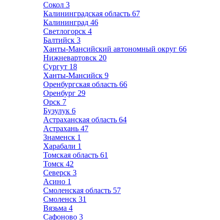
Сокол
3
Калининградская область
67
Калининград
46
Светлогорск
4
Балтийск
3
Ханты-Мансийский автономный округ
66
Нижневартовск
20
Сургут
18
Ханты-Мансийск
9
Оренбургская область
66
Оренбург
29
Орск
7
Бузулук
6
Астраханская область
64
Астрахань
47
Знаменск
1
Харабали
1
Томская область
61
Томск
42
Северск
3
Асино
1
Смоленская область
57
Смоленск
31
Вязьма
4
Сафоново
3