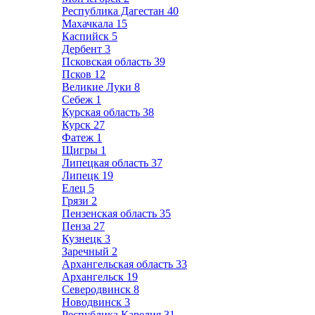
Республика Дагестан
40
Махачкала
15
Каспийск
5
Дербент
3
Псковская область
39
Псков
12
Великие Луки
8
Себеж
1
Курская область
38
Курск
27
Фатеж
1
Щигры
1
Липецкая область
37
Липецк
19
Елец
5
Грязи
2
Пензенская область
35
Пенза
27
Кузнецк
3
Заречный
2
Архангельская область
33
Архангельск
19
Северодвинск
8
Новодвинск
3
Республика Карелия
31