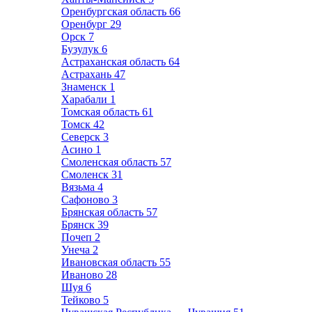
Оренбургская область
66
Оренбург
29
Орск
7
Бузулук
6
Астраханская область
64
Астрахань
47
Знаменск
1
Харабали
1
Томская область
61
Томск
42
Северск
3
Асино
1
Смоленская область
57
Смоленск
31
Вязьма
4
Сафоново
3
Брянская область
57
Брянск
39
Почеп
2
Унеча
2
Ивановская область
55
Иваново
28
Шуя
6
Тейково
5