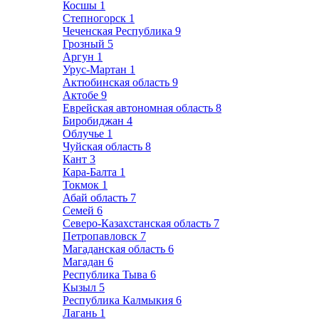
Косшы
1
Степногорск
1
Чеченская Республика
9
Грозный
5
Аргун
1
Урус-Мартан
1
Актюбинская область
9
Актобе
9
Еврейская автономная область
8
Биробиджан
4
Облучье
1
Чуйская область
8
Кант
3
Кара-Балта
1
Токмок
1
Абай область
7
Семей
6
Северо-Казахстанская область
7
Петропавловск
7
Магаданская область
6
Магадан
6
Республика Тыва
6
Кызыл
5
Республика Калмыкия
6
Лагань
1