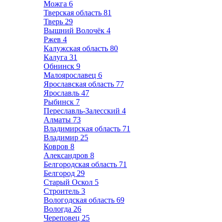
Можга
6
Тверская область
81
Тверь
29
Вышний Волочёк
4
Ржев
4
Калужская область
80
Калуга
31
Обнинск
9
Малоярославец
6
Ярославская область
77
Ярославль
47
Рыбинск
7
Переславль-Залесский
4
Алматы
73
Владимирская область
71
Владимир
25
Ковров
8
Александров
8
Белгородская область
71
Белгород
29
Старый Оскол
5
Строитель
3
Вологодская область
69
Вологда
26
Череповец
25