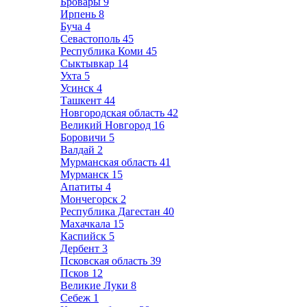
Бровары
9
Ирпень
8
Буча
4
Севастополь
45
Республика Коми
45
Сыктывкар
14
Ухта
5
Усинск
4
Ташкент
44
Новгородская область
42
Великий Новгород
16
Боровичи
5
Валдай
2
Мурманская область
41
Мурманск
15
Апатиты
4
Мончегорск
2
Республика Дагестан
40
Махачкала
15
Каспийск
5
Дербент
3
Псковская область
39
Псков
12
Великие Луки
8
Себеж
1