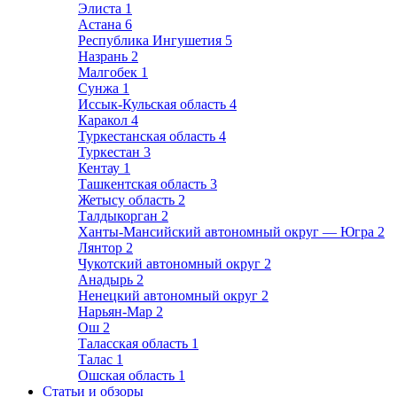
Элиста
1
Астана
6
Республика Ингушетия
5
Назрань
2
Малгобек
1
Сунжа
1
Иссык-Кульская область
4
Каракол
4
Туркестанская область
4
Туркестан
3
Кентау
1
Ташкентская область
3
Жетысу область
2
Талдыкорган
2
Ханты-Мансийский автономный округ — Югра
2
Лянтор
2
Чукотский автономный округ
2
Анадырь
2
Ненецкий автономный округ
2
Нарьян-Мар
2
Ош
2
Таласская область
1
Талас
1
Ошская область
1
Статьи и обзоры