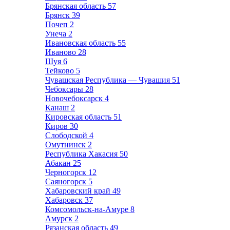
Брянская область
57
Брянск
39
Почеп
2
Унеча
2
Ивановская область
55
Иваново
28
Шуя
6
Тейково
5
Чувашская Республика — Чувашия
51
Чебоксары
28
Новочебоксарск
4
Канаш
2
Кировская область
51
Киров
30
Слободской
4
Омутнинск
2
Республика Хакасия
50
Абакан
25
Черногорск
12
Саяногорск
5
Хабаровский край
49
Хабаровск
37
Комсомольск-на-Амуре
8
Амурск
2
Рязанская область
49