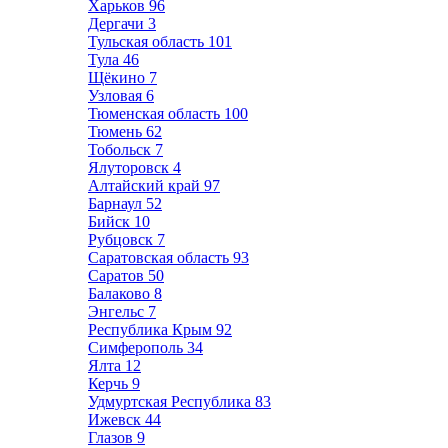
Харьков
96
Дергачи
3
Тульская область
101
Тула
46
Щёкино
7
Узловая
6
Тюменская область
100
Тюмень
62
Тобольск
7
Ялуторовск
4
Алтайский край
97
Барнаул
52
Бийск
10
Рубцовск
7
Саратовская область
93
Саратов
50
Балаково
8
Энгельс
7
Республика Крым
92
Симферополь
34
Ялта
12
Керчь
9
Удмуртская Республика
83
Ижевск
44
Глазов
9