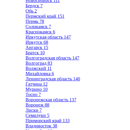
Новосибирск
111
Бердск
7
Обь
2
Пермский край
151
Пермь
78
Соликамск
7
Краснокамск
6
Иркутская область
147
Иркутск
68
Ангарск
15
Братск
10
Волгоградская область
147
Волгоград
83
Волжский
11
Михайловка
6
Ленинградская область
140
Гатчина
12
Мурино
10
Тосно
7
Воронежская область
137
Воронеж
88
Лиски
7
Семилуки
5
Приморский край
133
Владивосток
38