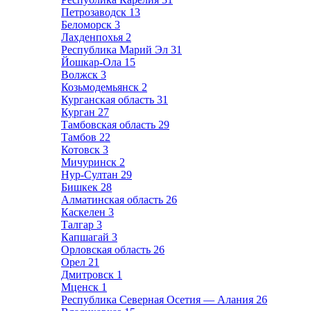
Петрозаводск
13
Беломорск
3
Лахденпохья
2
Республика Марий Эл
31
Йошкар-Ола
15
Волжск
3
Козьмодемьянск
2
Курганская область
31
Курган
27
Тамбовская область
29
Тамбов
22
Котовск
3
Мичуринск
2
Нур-Султан
29
Бишкек
28
Алматинская область
26
Каскелен
3
Талгар
3
Капшагай
3
Орловская область
26
Орел
21
Дмитровск
1
Мценск
1
Республика Северная Осетия — Алания
26