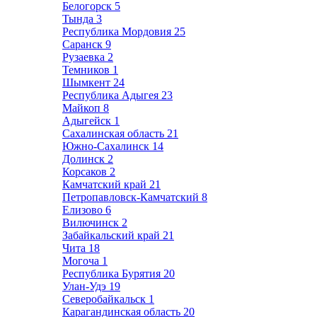
Белогорск
5
Тында
3
Республика Мордовия
25
Саранск
9
Рузаевка
2
Темников
1
Шымкент
24
Республика Адыгея
23
Майкоп
8
Адыгейск
1
Сахалинская область
21
Южно-Сахалинск
14
Долинск
2
Корсаков
2
Камчатский край
21
Петропавловск-Камчатский
8
Елизово
6
Вилючинск
2
Забайкальский край
21
Чита
18
Могоча
1
Республика Бурятия
20
Улан-Удэ
19
Северобайкальск
1
Карагандинская область
20