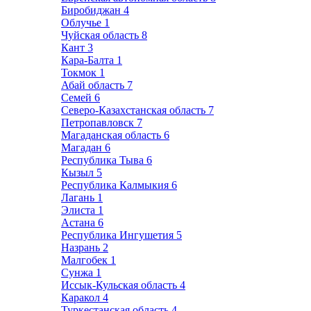
Биробиджан
4
Облучье
1
Чуйская область
8
Кант
3
Кара-Балта
1
Токмок
1
Абай область
7
Семей
6
Северо-Казахстанская область
7
Петропавловск
7
Магаданская область
6
Магадан
6
Республика Тыва
6
Кызыл
5
Республика Калмыкия
6
Лагань
1
Элиста
1
Астана
6
Республика Ингушетия
5
Назрань
2
Малгобек
1
Сунжа
1
Иссык-Кульская область
4
Каракол
4
Туркестанская область
4