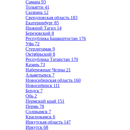
Самара
93
Тольятти
41
Сызрань
12
Свердловская область
183
Екатеринбург
85
Нижний Тагил
14
Березовский
8
Республика Башкортостан
176
Уфа
72
Стерлитамак
9
Октябрьский
8
Республика Татарстан
170
Казань
73
Набережные Челны
21
Альметьевск
7
Новосибирская область
160
Новосибирск
111
Бердск
7
Обь
2
Пермский край
151
Пермь
78
Соликамск
7
Краснокамск
6
Иркутская область
147
Иркутск
68