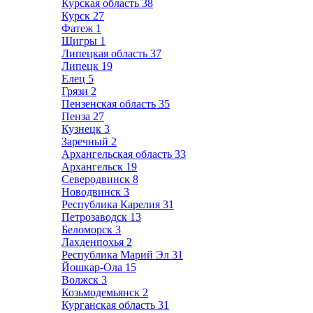
Курская область
38
Курск
27
Фатеж
1
Щигры
1
Липецкая область
37
Липецк
19
Елец
5
Грязи
2
Пензенская область
35
Пенза
27
Кузнецк
3
Заречный
2
Архангельская область
33
Архангельск
19
Северодвинск
8
Новодвинск
3
Республика Карелия
31
Петрозаводск
13
Беломорск
3
Лахденпохья
2
Республика Марий Эл
31
Йошкар-Ола
15
Волжск
3
Козьмодемьянск
2
Курганская область
31