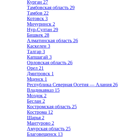
Курган
27
Тамбовская область
29
Тамбов
22
Котовск
3
Мичуринск
2
Нур-Султан
29
Бишкек
28
Алматинская область
26
Каскелен
3
Талгар
3
Капшагай
3
Орловская область
26
Орел
21
Дмитровск
1
Мценск
1
Республика Северная Осетия — Алания
26
Владикавказ
15
Моздок
2
Беслан
2
Костромская область
25
Кострома
12
Шарья
2
Мантурово
2
Амурская область
25
Благовещенск
13