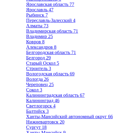
Ярославская область
77
Ярославль
47
Рыбинск
7
Переславль-Залесский
4
Алматы
73
Владимирская область
71
Владимир
25
Ковров
8
Александров
8
Белгородская область
71
Белгород
29
Старый Оскол
5
Строитель
3
Вологодская область
69
Вологда
26
Череповец
25
Сокол
3
Калининградская область
67
Калининград
46
Светлогорск
4
Балтийск
3
Ханты-Мансийский автономный округ
66
Нижневартовск
20
Сургут
18
Ханты-Мансийск
9