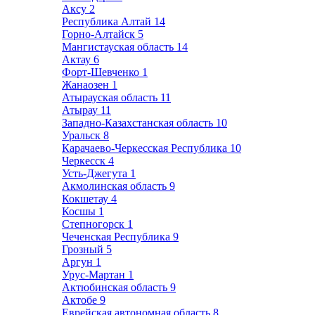
Аксу
2
Республика Алтай
14
Горно-Алтайск
5
Мангистауская область
14
Актау
6
Форт-Шевченко
1
Жанаозен
1
Атырауская область
11
Атырау
11
Западно-Казахстанская область
10
Уральск
8
Карачаево-Черкесская Республика
10
Черкесск
4
Усть-Джегута
1
Акмолинская область
9
Кокшетау
4
Косшы
1
Степногорск
1
Чеченская Республика
9
Грозный
5
Аргун
1
Урус-Мартан
1
Актюбинская область
9
Актобе
9
Еврейская автономная область
8