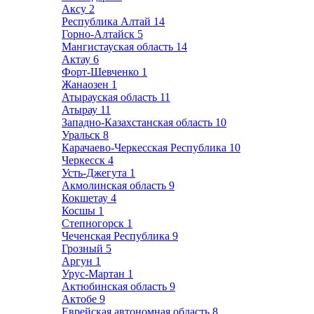
Аксу
2
Республика Алтай
14
Горно-Алтайск
5
Мангистауская область
14
Актау
6
Форт-Шевченко
1
Жанаозен
1
Атырауская область
11
Атырау
11
Западно-Казахстанская область
10
Уральск
8
Карачаево-Черкесская Республика
10
Черкесск
4
Усть-Джегута
1
Акмолинская область
9
Кокшетау
4
Косшы
1
Степногорск
1
Чеченская Республика
9
Грозный
5
Аргун
1
Урус-Мартан
1
Актюбинская область
9
Актобе
9
Еврейская автономная область
8