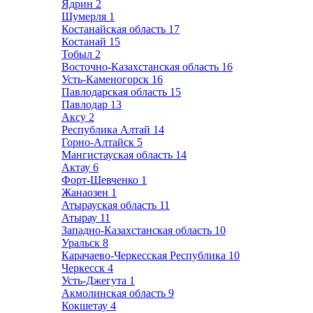
Ядрин
2
Шумерля
1
Костанайская область
17
Костанай
15
Тобыл
2
Восточно-Казахстанская область
16
Усть-Каменогорск
16
Павлодарская область
15
Павлодар
13
Аксу
2
Республика Алтай
14
Горно-Алтайск
5
Мангистауская область
14
Актау
6
Форт-Шевченко
1
Жанаозен
1
Атырауская область
11
Атырау
11
Западно-Казахстанская область
10
Уральск
8
Карачаево-Черкесская Республика
10
Черкесск
4
Усть-Джегута
1
Акмолинская область
9
Кокшетау
4