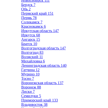
Новосибирск
111
Бердск
7
Обь
2
Пермский край
151
Пермь
78
Соликамск
7
Краснокамск
6
Иркутская область
147
Иркутск
68
Ангарск
15
Братск
10
Волгоградская область
147
Волгоград
83
Волжский
11
Михайловка
6
Ленинградская область
140
Гатчина
12
Мурино
10
Тосно
7
Воронежская область
137
Воронеж
88
Лиски
7
Семилуки
5
Приморский край
133
Владивосток
38