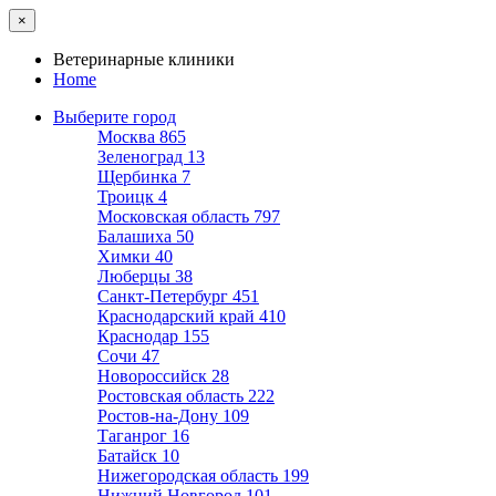
×
Ветеринарные клиники
Home
Выберите город
Москва
865
Зеленоград
13
Щербинка
7
Троицк
4
Московская область
797
Балашиха
50
Химки
40
Люберцы
38
Санкт-Петербург
451
Краснодарский край
410
Краснодар
155
Сочи
47
Новороссийск
28
Ростовская область
222
Ростов-на-Дону
109
Таганрог
16
Батайск
10
Нижегородская область
199
Нижний Новгород
101