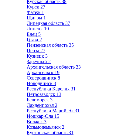
Курская область
38
Курск
27
Фатеж
1
Щигры
1
Липецкая область
37
Липецк
19
Елец
5
Грязи
2
Пензенская область
35
Пенза
27
Кузнецк
3
Заречный
2
Архангельская область
33
Архангельск
19
Северодвинск
8
Новодвинск
3
Республика Карелия
31
Петрозаводск
13
Беломорск
3
Лахденпохья
2
Республика Марий Эл
31
Йошкар-Ола
15
Волжск
3
Козьмодемьянск
2
Курганская область
31