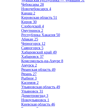
Чувашская Республика — Чувашия
51
Чебоксары
28
Новочебоксарск
4
Канаш
2
Кировская область
51
Киров
30
Слободской
4
Омутнинск
2
Республика Хакасия
50
Абакан
25
Черногорск
12
Саяногорск
5
Хабаровский край
49
Хабаровск
37
Комсомольск-на-Амуре
8
Амурск
2
Рязанская область
49
Рязань
27
Рыбное
3
Касимов
2
Ульяновская область
49
Ульяновск
31
Димитровград
3
Новоульяновск
1
Киевская область
46