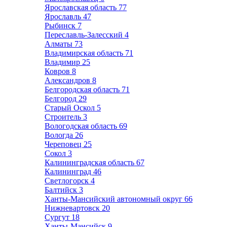
Ярославская область
77
Ярославль
47
Рыбинск
7
Переславль-Залесский
4
Алматы
73
Владимирская область
71
Владимир
25
Ковров
8
Александров
8
Белгородская область
71
Белгород
29
Старый Оскол
5
Строитель
3
Вологодская область
69
Вологда
26
Череповец
25
Сокол
3
Калининградская область
67
Калининград
46
Светлогорск
4
Балтийск
3
Ханты-Мансийский автономный округ
66
Нижневартовск
20
Сургут
18
Ханты-Мансийск
9