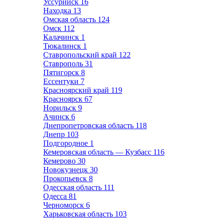
Уссурийск
16
Находка
13
Омская область
124
Омск
112
Калачинск
1
Тюкалинск
1
Ставропольский край
122
Ставрополь
31
Пятигорск
8
Ессентуки
7
Красноярский край
119
Красноярск
67
Норильск
9
Ачинск
6
Днепропетровская область
118
Днепр
103
Подгородное
1
Кемеровская область — Кузбасс
116
Кемерово
30
Новокузнецк
30
Прокопьевск
8
Одесская область
111
Одесса
81
Черноморск
6
Харьковская область
103