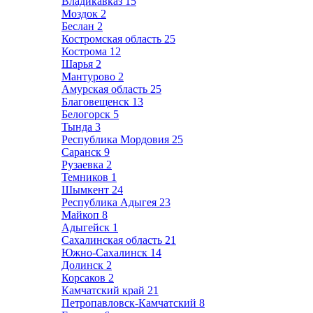
Владикавказ
15
Моздок
2
Беслан
2
Костромская область
25
Кострома
12
Шарья
2
Мантурово
2
Амурская область
25
Благовещенск
13
Белогорск
5
Тында
3
Республика Мордовия
25
Саранск
9
Рузаевка
2
Темников
1
Шымкент
24
Республика Адыгея
23
Майкоп
8
Адыгейск
1
Сахалинская область
21
Южно-Сахалинск
14
Долинск
2
Корсаков
2
Камчатский край
21
Петропавловск-Камчатский
8