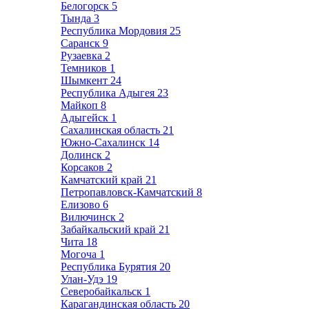
Белогорск
5
Тында
3
Республика Мордовия
25
Саранск
9
Рузаевка
2
Темников
1
Шымкент
24
Республика Адыгея
23
Майкоп
8
Адыгейск
1
Сахалинская область
21
Южно-Сахалинск
14
Долинск
2
Корсаков
2
Камчатский край
21
Петропавловск-Камчатский
8
Елизово
6
Вилючинск
2
Забайкальский край
21
Чита
18
Могоча
1
Республика Бурятия
20
Улан-Удэ
19
Северобайкальск
1
Карагандинская область
20