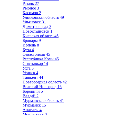
Рязань
27
Рыбное
3
Касимов
2
Ульяновская область
49
Ульяновск
31
Димитровград
3
Новоульяновск
1
Киевская область
46
Бровары
9
Ирпень
8
Буча
4
Севастополь
45
Республика Коми
45
Сыктывкар
14
Ухта
5
Усинск
4
Ташкент
44
Новгородская область
42
Великий Новгород
16
Боровичи
5
Валдай
2
Мурманская область
41
Мурманск
15
Апатиты
4
Мончегорск
2