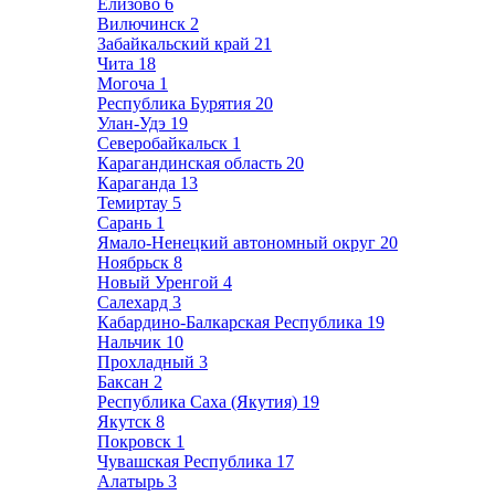
Елизово
6
Вилючинск
2
Забайкальский край
21
Чита
18
Могоча
1
Республика Бурятия
20
Улан-Удэ
19
Северобайкальск
1
Карагандинская область
20
Караганда
13
Темиртау
5
Сарань
1
Ямало-Ненецкий автономный округ
20
Ноябрьск
8
Новый Уренгой
4
Салехард
3
Кабардино-Балкарская Республика
19
Нальчик
10
Прохладный
3
Баксан
2
Республика Саха (Якутия)
19
Якутск
8
Покровск
1
Чувашская Республика
17
Алатырь
3