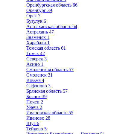
Оренбургская область
66
Оренбург
29
Орск
7
Бузулук
6
Астраханская область
64
Астрахань
47
Знаменск
1
Харабали
1
Томская область
61
Томск
42
Северск
3
Асино
1
Смоленская область
57
Смоленск
31
Вязьма
4
Сафоново
3
Брянская область
57
Брянск
39
Почеп
2
Унеча
2
Ивановская область
55
Иваново
28
Шуя
6
Тейково
5