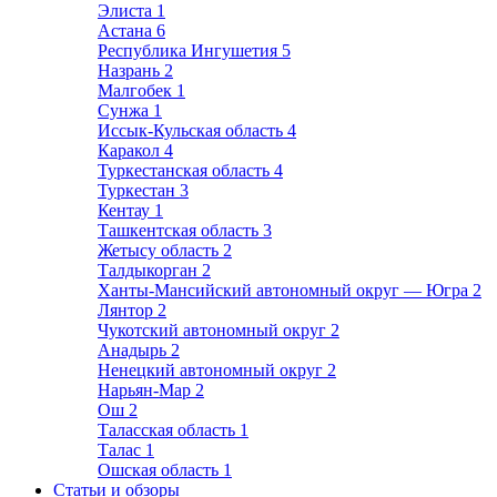
Элиста
1
Астана
6
Республика Ингушетия
5
Назрань
2
Малгобек
1
Сунжа
1
Иссык-Кульская область
4
Каракол
4
Туркестанская область
4
Туркестан
3
Кентау
1
Ташкентская область
3
Жетысу область
2
Талдыкорган
2
Ханты-Мансийский автономный округ — Югра
2
Лянтор
2
Чукотский автономный округ
2
Анадырь
2
Ненецкий автономный округ
2
Нарьян-Мар
2
Ош
2
Таласская область
1
Талас
1
Ошская область
1
Статьи и обзоры