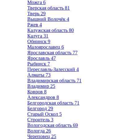
Можга
6
Тверская область
81
Тверь
29
Вышний Волочёк
4
Ржев
4
Калужская область
80
Калуга
31
Обнинск
9
Малоярославец
6
Ярославская область
77
Ярославль
47
Рыбинск
7
Переславль-Залесский
4
Алматы
73
Владимирская область
71
Владимир
25
Ковров
8
Александров
8
Белгородская область
71
Белгород
29
Старый Оскол
5
Строитель
3
Вологодская область
69
Вологда
26
Череповец
25