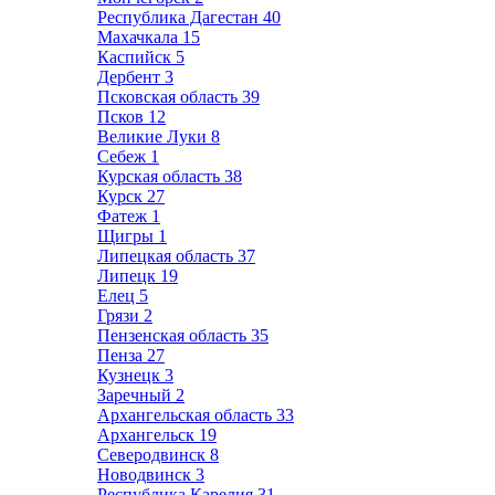
Республика Дагестан
40
Махачкала
15
Каспийск
5
Дербент
3
Псковская область
39
Псков
12
Великие Луки
8
Себеж
1
Курская область
38
Курск
27
Фатеж
1
Щигры
1
Липецкая область
37
Липецк
19
Елец
5
Грязи
2
Пензенская область
35
Пенза
27
Кузнецк
3
Заречный
2
Архангельская область
33
Архангельск
19
Северодвинск
8
Новодвинск
3
Республика Карелия
31