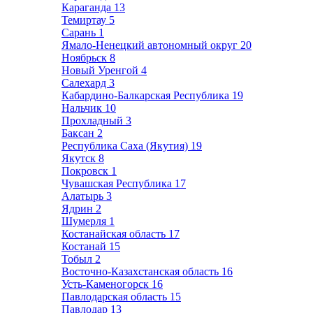
Караганда
13
Темиртау
5
Сарань
1
Ямало-Ненецкий автономный округ
20
Ноябрьск
8
Новый Уренгой
4
Салехард
3
Кабардино-Балкарская Республика
19
Нальчик
10
Прохладный
3
Баксан
2
Республика Саха (Якутия)
19
Якутск
8
Покровск
1
Чувашская Республика
17
Алатырь
3
Ядрин
2
Шумерля
1
Костанайская область
17
Костанай
15
Тобыл
2
Восточно-Казахстанская область
16
Усть-Каменогорск
16
Павлодарская область
15
Павлодар
13