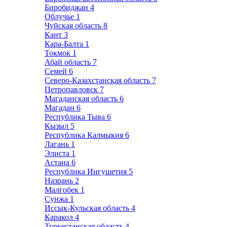
Биробиджан
4
Облучье
1
Чуйская область
8
Кант
3
Кара-Балта
1
Токмок
1
Абай область
7
Семей
6
Северо-Казахстанская область
7
Петропавловск
7
Магаданская область
6
Магадан
6
Республика Тыва
6
Кызыл
5
Республика Калмыкия
6
Лагань
1
Элиста
1
Астана
6
Республика Ингушетия
5
Назрань
2
Малгобек
1
Сунжа
1
Иссык-Кульская область
4
Каракол
4
Туркестанская область
4