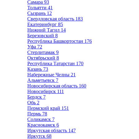
Самара
93
Тольятти
41
Сызрань
12
Свердловская область
183
Екатеринбург
85
Нижний Тагил
14
Березовский
8
Республика Башкортостан
176
Уфа
72
Стерлитамак
9
Октябрьский
8
Республика Татарстан
170
Казань
73
Набережные Челны
21
Альметьевск
7
Новосибирская область
160
Новосибирск
111
Бердск
7
Обь
2
Пермский край
151
Пермь
78
Соликамск
7
Краснокамск
6
Иркутская область
147
Иркутск
68