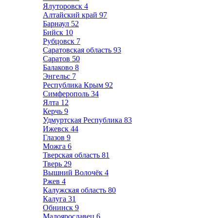
Ялуторовск
4
Алтайский край
97
Барнаул
52
Бийск
10
Рубцовск
7
Саратовская область
93
Саратов
50
Балаково
8
Энгельс
7
Республика Крым
92
Симферополь
34
Ялта
12
Керчь
9
Удмуртская Республика
83
Ижевск
44
Глазов
9
Можга
6
Тверская область
81
Тверь
29
Вышний Волочёк
4
Ржев
4
Калужская область
80
Калуга
31
Обнинск
9
Малоярославец
6