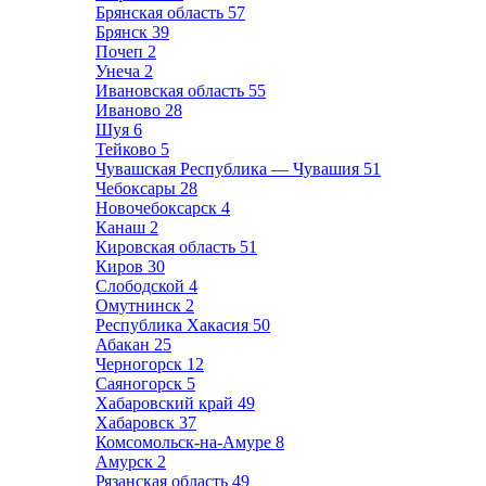
Брянская область
57
Брянск
39
Почеп
2
Унеча
2
Ивановская область
55
Иваново
28
Шуя
6
Тейково
5
Чувашская Республика — Чувашия
51
Чебоксары
28
Новочебоксарск
4
Канаш
2
Кировская область
51
Киров
30
Слободской
4
Омутнинск
2
Республика Хакасия
50
Абакан
25
Черногорск
12
Саяногорск
5
Хабаровский край
49
Хабаровск
37
Комсомольск-на-Амуре
8
Амурск
2
Рязанская область
49