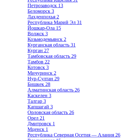
Петрозаводск
13
Беломорск
3
Лахденпохья
2
Республика Марий Эл
31
Йошкар-Ола
15
Волжск
3
Козьмодемьянск
2
Курганская область
31
Курган
27
Тамбовская область
29
Тамбов
22
Котовск
3
Мичуринск
2
Нур-Султан
29
Бишкек
28
Алматинская область
26
Каскелен
3
Талгар
3
Капшагай
3
Орловская область
26
Орел
21
Дмитровск
1
Мценск
1
Республика Северная Осетия — Алания
26