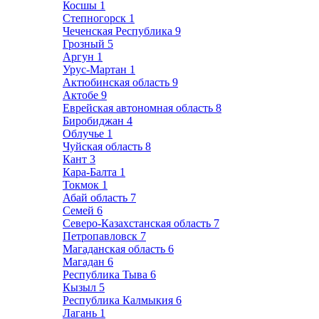
Косшы
1
Степногорск
1
Чеченская Республика
9
Грозный
5
Аргун
1
Урус-Мартан
1
Актюбинская область
9
Актобе
9
Еврейская автономная область
8
Биробиджан
4
Облучье
1
Чуйская область
8
Кант
3
Кара-Балта
1
Токмок
1
Абай область
7
Семей
6
Северо-Казахстанская область
7
Петропавловск
7
Магаданская область
6
Магадан
6
Республика Тыва
6
Кызыл
5
Республика Калмыкия
6
Лагань
1