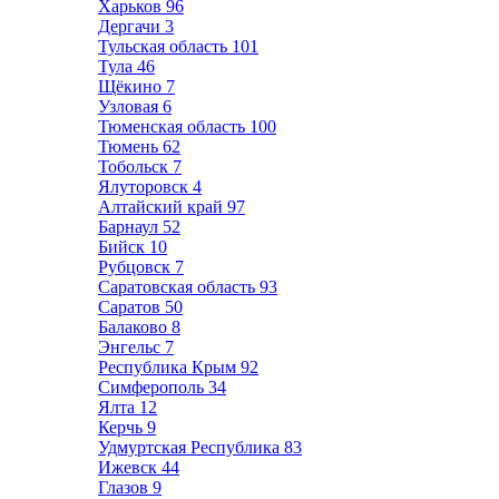
Харьков
96
Дергачи
3
Тульская область
101
Тула
46
Щёкино
7
Узловая
6
Тюменская область
100
Тюмень
62
Тобольск
7
Ялуторовск
4
Алтайский край
97
Барнаул
52
Бийск
10
Рубцовск
7
Саратовская область
93
Саратов
50
Балаково
8
Энгельс
7
Республика Крым
92
Симферополь
34
Ялта
12
Керчь
9
Удмуртская Республика
83
Ижевск
44
Глазов
9