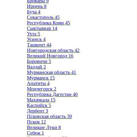
Бровары
9
Ирпень
8
Буча
4
Севастополь
45
Республика Коми
45
Сыктывкар
14
Ухта
5
Усинск
4
Ташкент
44
Новгородская область
42
Великий Новгород
16
Боровичи
5
Валдай
2
Мурманская область
41
Мурманск
15
Апатиты
4
Мончегорск
2
Республика Дагестан
40
Махачкала
15
Каспийск
5
Дербент
3
Псковская область
39
Псков
12
Великие Луки
8
Себеж
1