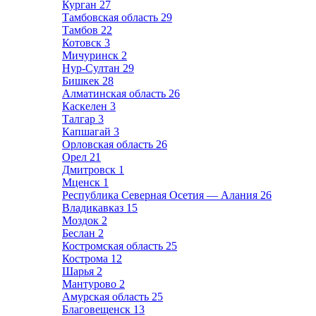
Курган
27
Тамбовская область
29
Тамбов
22
Котовск
3
Мичуринск
2
Нур-Султан
29
Бишкек
28
Алматинская область
26
Каскелен
3
Талгар
3
Капшагай
3
Орловская область
26
Орел
21
Дмитровск
1
Мценск
1
Республика Северная Осетия — Алания
26
Владикавказ
15
Моздок
2
Беслан
2
Костромская область
25
Кострома
12
Шарья
2
Мантурово
2
Амурская область
25
Благовещенск
13