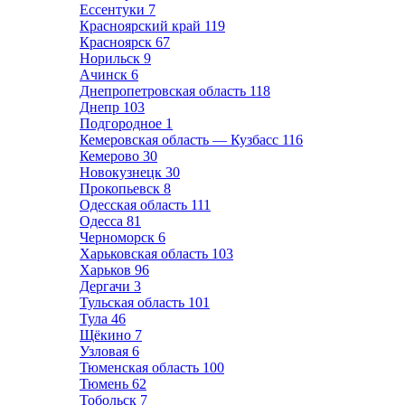
Ессентуки
7
Красноярский край
119
Красноярск
67
Норильск
9
Ачинск
6
Днепропетровская область
118
Днепр
103
Подгородное
1
Кемеровская область — Кузбасс
116
Кемерово
30
Новокузнецк
30
Прокопьевск
8
Одесская область
111
Одесса
81
Черноморск
6
Харьковская область
103
Харьков
96
Дергачи
3
Тульская область
101
Тула
46
Щёкино
7
Узловая
6
Тюменская область
100
Тюмень
62
Тобольск
7