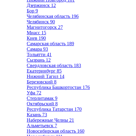
Дзержинск
12
Бор
9
Челябинская область
196
Челябинск
90
Магнитогорск
27
Миасс
15
Киев
190
Самарская область
189
Самара
93
Тольятти
41
Сызрань
12
Свердловская область
183
Екатеринбург
85
Нижний Тагил
14
Березовский
8
Республика Башкортостан
176
Уфа
72
Стерлитамак
9
Октябрьский
8
Республика Татарстан
170
Казань
73
Набережные Челны
21
Альметьевск
7
Новосибирская область
160