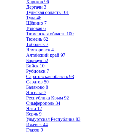
Харьков
96
Дергачи
3
Тульская область
101
Тула
46
Щёкино
7
Узловая
6
Тюменская область
100
Тюмень
62
Тобольск
7
Ялуторовск
4
Алтайский край
97
Барнаул
52
Бийск
10
Рубцовск
7
Саратовская область
93
Саратов
50
Балаково
8
Энгельс
7
Республика Крым
92
Симферополь
34
Ялта
12
Керчь
9
Удмуртская Республика
83
Ижевск
44
Глазов
9