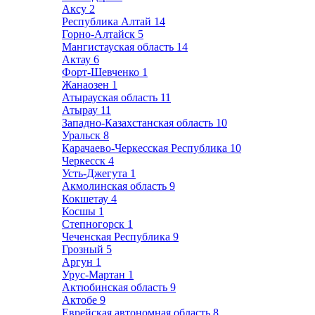
Аксу
2
Республика Алтай
14
Горно-Алтайск
5
Мангистауская область
14
Актау
6
Форт-Шевченко
1
Жанаозен
1
Атырауская область
11
Атырау
11
Западно-Казахстанская область
10
Уральск
8
Карачаево-Черкесская Республика
10
Черкесск
4
Усть-Джегута
1
Акмолинская область
9
Кокшетау
4
Косшы
1
Степногорск
1
Чеченская Республика
9
Грозный
5
Аргун
1
Урус-Мартан
1
Актюбинская область
9
Актобе
9
Еврейская автономная область
8