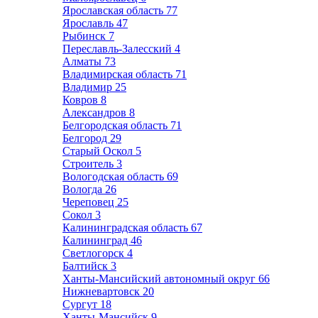
Ярославская область
77
Ярославль
47
Рыбинск
7
Переславль-Залесский
4
Алматы
73
Владимирская область
71
Владимир
25
Ковров
8
Александров
8
Белгородская область
71
Белгород
29
Старый Оскол
5
Строитель
3
Вологодская область
69
Вологда
26
Череповец
25
Сокол
3
Калининградская область
67
Калининград
46
Светлогорск
4
Балтийск
3
Ханты-Мансийский автономный округ
66
Нижневартовск
20
Сургут
18
Ханты-Мансийск
9