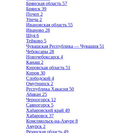
Брянская область
57
Брянск
39
Почеп
2
Унеча
2
Ивановская область
55
Иваново
28
Шуя
6
Тейково
5
Чувашская Республика — Чувашия
51
Чебоксары
28
Новочебоксарск
4
Канаш
2
Кировская область
51
Киров
30
Слободской
4
Омутнинск
2
Республика Хакасия
50
Абакан
25
Черногорск
12
Саяногорск
5
Хабаровский край
49
Хабаровск
37
Комсомольск-на-Амуре
8
Амурск
2
Рязанская область
49