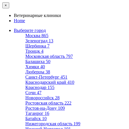
×
Ветеринарные клиники
Home
Выберите город
Москва
865
Зеленоград
13
Щербинка
7
Троицк
4
Московская область
797
Балашиха
50
Химки
40
Люберцы
38
Санкт-Петербург
451
Краснодарский край
410
Краснодар
155
Сочи
47
Новороссийск
28
Ростовская область
222
Ростов-на-Дону
109
Таганрог
16
Батайск
10
Нижегородская область
199
Нижний Новгород
101