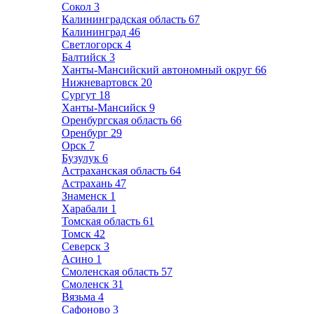
Сокол
3
Калининградская область
67
Калининград
46
Светлогорск
4
Балтийск
3
Ханты-Мансийский автономный округ
66
Нижневартовск
20
Сургут
18
Ханты-Мансийск
9
Оренбургская область
66
Оренбург
29
Орск
7
Бузулук
6
Астраханская область
64
Астрахань
47
Знаменск
1
Харабали
1
Томская область
61
Томск
42
Северск
3
Асино
1
Смоленская область
57
Смоленск
31
Вязьма
4
Сафоново
3