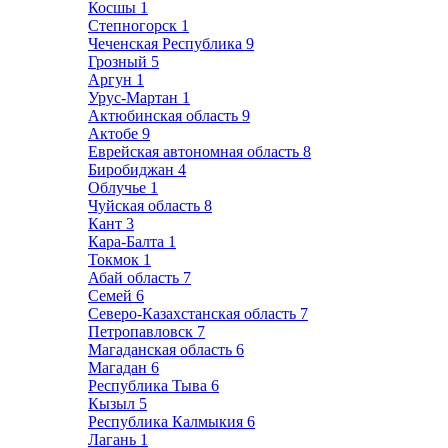
Косшы
1
Степногорск
1
Чеченская Республика
9
Грозный
5
Аргун
1
Урус-Мартан
1
Актюбинская область
9
Актобе
9
Еврейская автономная область
8
Биробиджан
4
Облучье
1
Чуйская область
8
Кант
3
Кара-Балта
1
Токмок
1
Абай область
7
Семей
6
Северо-Казахстанская область
7
Петропавловск
7
Магаданская область
6
Магадан
6
Республика Тыва
6
Кызыл
5
Республика Калмыкия
6
Лагань
1