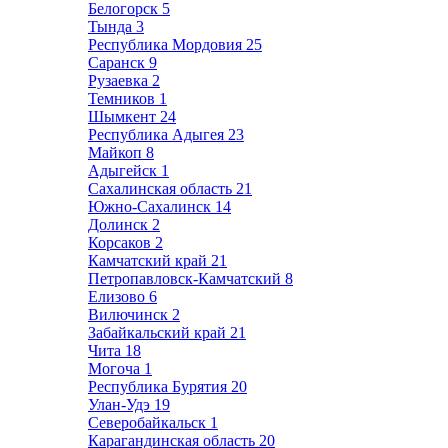
Белогорск
5
Тында
3
Республика Мордовия
25
Саранск
9
Рузаевка
2
Темников
1
Шымкент
24
Республика Адыгея
23
Майкоп
8
Адыгейск
1
Сахалинская область
21
Южно-Сахалинск
14
Долинск
2
Корсаков
2
Камчатский край
21
Петропавловск-Камчатский
8
Елизово
6
Вилючинск
2
Забайкальский край
21
Чита
18
Могоча
1
Республика Бурятия
20
Улан-Удэ
19
Северобайкальск
1
Карагандинская область
20