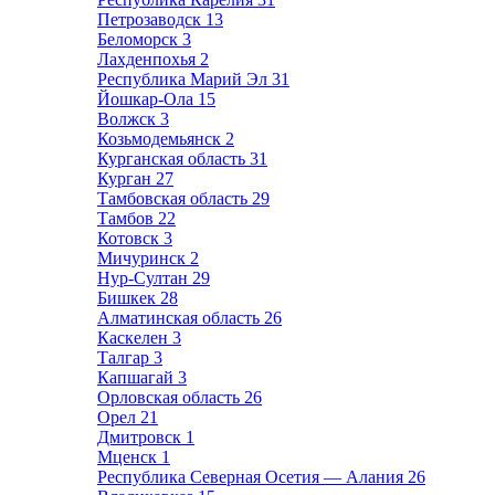
Петрозаводск
13
Беломорск
3
Лахденпохья
2
Республика Марий Эл
31
Йошкар-Ола
15
Волжск
3
Козьмодемьянск
2
Курганская область
31
Курган
27
Тамбовская область
29
Тамбов
22
Котовск
3
Мичуринск
2
Нур-Султан
29
Бишкек
28
Алматинская область
26
Каскелен
3
Талгар
3
Капшагай
3
Орловская область
26
Орел
21
Дмитровск
1
Мценск
1
Республика Северная Осетия — Алания
26