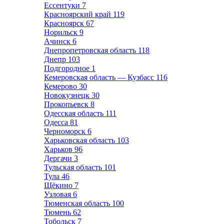
Ессентуки
7
Красноярский край
119
Красноярск
67
Норильск
9
Ачинск
6
Днепропетровская область
118
Днепр
103
Подгородное
1
Кемеровская область — Кузбасс
116
Кемерово
30
Новокузнецк
30
Прокопьевск
8
Одесская область
111
Одесса
81
Черноморск
6
Харьковская область
103
Харьков
96
Дергачи
3
Тульская область
101
Тула
46
Щёкино
7
Узловая
6
Тюменская область
100
Тюмень
62
Тобольск
7