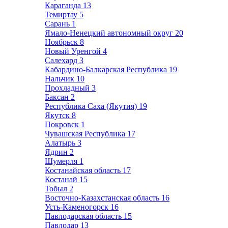
Караганда
13
Темиртау
5
Сарань
1
Ямало-Ненецкий автономный округ
20
Ноябрьск
8
Новый Уренгой
4
Салехард
3
Кабардино-Балкарская Республика
19
Нальчик
10
Прохладный
3
Баксан
2
Республика Саха (Якутия)
19
Якутск
8
Покровск
1
Чувашская Республика
17
Алатырь
3
Ядрин
2
Шумерля
1
Костанайская область
17
Костанай
15
Тобыл
2
Восточно-Казахстанская область
16
Усть-Каменогорск
16
Павлодарская область
15
Павлодар
13