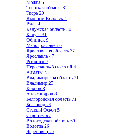
Можга
6
Тверская область
81
Тверь
29
Вышний Волочёк
4
Ржев
4
Калужская область
80
Калуга
31
Обнинск
9
Малоярославец
6
Ярославская область
77
Ярославль
47
Рыбинск
7
Переславль-Залесский
4
Алматы
73
Владимирская область
71
Владимир
25
Ковров
8
Александров
8
Белгородская область
71
Белгород
29
Старый Оскол
5
Строитель
3
Вологодская область
69
Вологда
26
Череповец
25