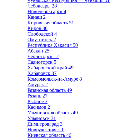
Чувашская Республика — Чувашия
51
Чебоксары
28
Новочебоксарск
4
Канаш
2
Кировская область
51
Киров
30
Слободской
4
Омутнинск
2
Республика Хакасия
50
Абакан
25
Черногорск
12
Саяногорск
5
Хабаровский край
49
Хабаровск
37
Комсомольск-на-Амуре
8
Амурск
2
Рязанская область
49
Рязань
27
Рыбное
3
Касимов
2
Ульяновская область
49
Ульяновск
31
Димитровград
3
Новоульяновск
1
Киевская область
46