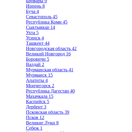
Бровары
9
Ирпень
8
Буча
4
Севастополь
45
Республика Коми
45
Сыктывкар
14
Ухта
5
Усинск
4
Ташкент
44
Новгородская область
42
Великий Новгород
16
Боровичи
5
Валдай
2
Мурманская область
41
Мурманск
15
Апатиты
4
Мончегорск
2
Республика Дагестан
40
Махачкала
15
Каспийск
5
Дербент
3
Псковская область
39
Псков
12
Великие Луки
8
Себеж
1