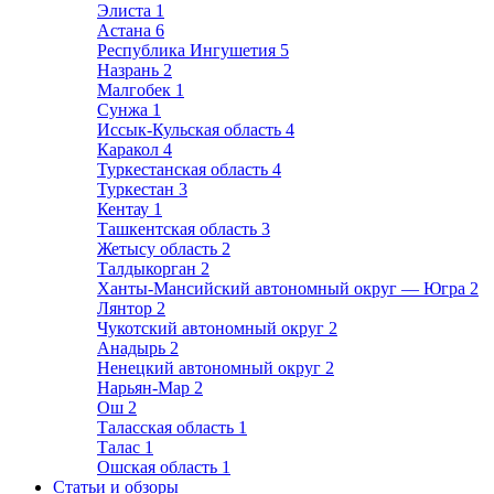
Элиста
1
Астана
6
Республика Ингушетия
5
Назрань
2
Малгобек
1
Сунжа
1
Иссык-Кульская область
4
Каракол
4
Туркестанская область
4
Туркестан
3
Кентау
1
Ташкентская область
3
Жетысу область
2
Талдыкорган
2
Ханты-Мансийский автономный округ — Югра
2
Лянтор
2
Чукотский автономный округ
2
Анадырь
2
Ненецкий автономный округ
2
Нарьян-Мар
2
Ош
2
Таласская область
1
Талас
1
Ошская область
1
Статьи и обзоры