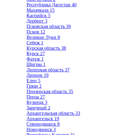
Республика Дагестан
40
Махачкала
15
Каспийск
5
Дербент
3
Псковская область
39
Псков
12
Великие Луки
8
Себеж
1
Курская область
38
Курск
27
Фатеж
1
Щигры
1
Липецкая область
37
Липецк
19
Елец
5
Грязи
2
Пензенская область
35
Пенза
27
Кузнецк
3
Заречный
2
Архангельская область
33
Архангельск
19
Северодвинск
8
Новодвинск
3
Республика Карелия
31