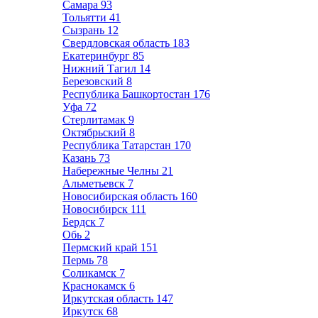
Самара
93
Тольятти
41
Сызрань
12
Свердловская область
183
Екатеринбург
85
Нижний Тагил
14
Березовский
8
Республика Башкортостан
176
Уфа
72
Стерлитамак
9
Октябрьский
8
Республика Татарстан
170
Казань
73
Набережные Челны
21
Альметьевск
7
Новосибирская область
160
Новосибирск
111
Бердск
7
Обь
2
Пермский край
151
Пермь
78
Соликамск
7
Краснокамск
6
Иркутская область
147
Иркутск
68