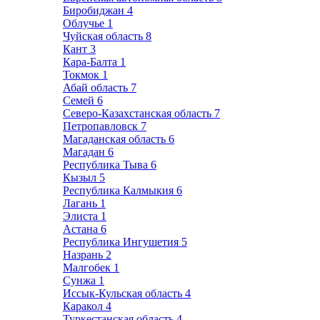
Биробиджан
4
Облучье
1
Чуйская область
8
Кант
3
Кара-Балта
1
Токмок
1
Абай область
7
Семей
6
Северо-Казахстанская область
7
Петропавловск
7
Магаданская область
6
Магадан
6
Республика Тыва
6
Кызыл
5
Республика Калмыкия
6
Лагань
1
Элиста
1
Астана
6
Республика Ингушетия
5
Назрань
2
Малгобек
1
Сунжа
1
Иссык-Кульская область
4
Каракол
4
Туркестанская область
4