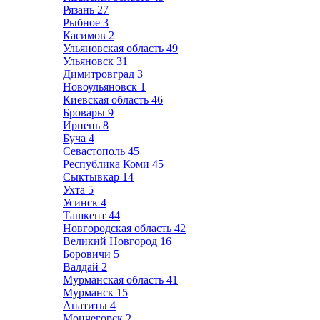
Рязань
27
Рыбное
3
Касимов
2
Ульяновская область
49
Ульяновск
31
Димитровград
3
Новоульяновск
1
Киевская область
46
Бровары
9
Ирпень
8
Буча
4
Севастополь
45
Республика Коми
45
Сыктывкар
14
Ухта
5
Усинск
4
Ташкент
44
Новгородская область
42
Великий Новгород
16
Боровичи
5
Валдай
2
Мурманская область
41
Мурманск
15
Апатиты
4
Мончегорск
2