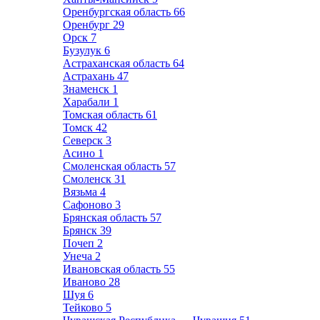
Оренбургская область
66
Оренбург
29
Орск
7
Бузулук
6
Астраханская область
64
Астрахань
47
Знаменск
1
Харабали
1
Томская область
61
Томск
42
Северск
3
Асино
1
Смоленская область
57
Смоленск
31
Вязьма
4
Сафоново
3
Брянская область
57
Брянск
39
Почеп
2
Унеча
2
Ивановская область
55
Иваново
28
Шуя
6
Тейково
5