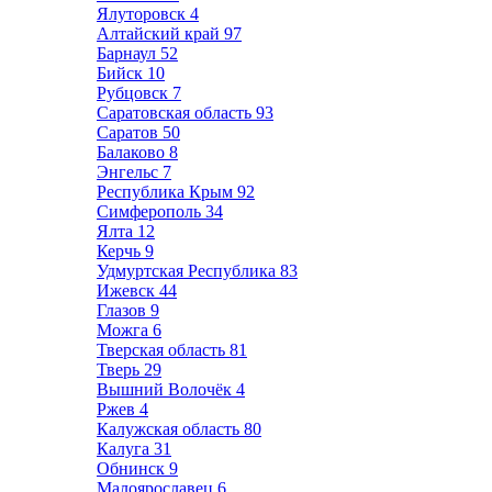
Ялуторовск
4
Алтайский край
97
Барнаул
52
Бийск
10
Рубцовск
7
Саратовская область
93
Саратов
50
Балаково
8
Энгельс
7
Республика Крым
92
Симферополь
34
Ялта
12
Керчь
9
Удмуртская Республика
83
Ижевск
44
Глазов
9
Можга
6
Тверская область
81
Тверь
29
Вышний Волочёк
4
Ржев
4
Калужская область
80
Калуга
31
Обнинск
9
Малоярославец
6