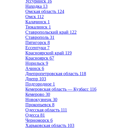
Уссурийск
16
Находка
13
Омская область
124
Омск
112
Калачинск
1
Тюкалинск
1
Ставропольский край
122
Ставрополь
31
Пятигорск
8
Ессентуки
7
Красноярский край
119
Красноярск
67
Норильск
9
Ачинск
6
Днепропетровская область
118
Днепр
103
Подгородное
1
Кемеровская область — Кузбасс
116
Кемерово
30
Новокузнецк
30
Прокопьевск
8
Одесская область
111
Одесса
81
Черноморск
6
Харьковская область
103