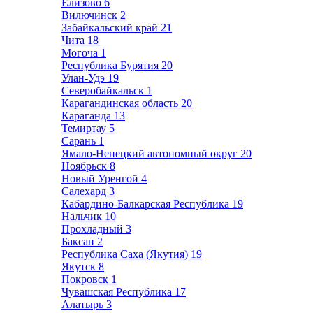
Елизово
6
Вилючинск
2
Забайкальский край
21
Чита
18
Могоча
1
Республика Бурятия
20
Улан-Удэ
19
Северобайкальск
1
Карагандинская область
20
Караганда
13
Темиртау
5
Сарань
1
Ямало-Ненецкий автономный округ
20
Ноябрьск
8
Новый Уренгой
4
Салехард
3
Кабардино-Балкарская Республика
19
Нальчик
10
Прохладный
3
Баксан
2
Республика Саха (Якутия)
19
Якутск
8
Покровск
1
Чувашская Республика
17
Алатырь
3