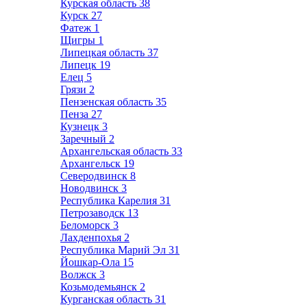
Курская область
38
Курск
27
Фатеж
1
Щигры
1
Липецкая область
37
Липецк
19
Елец
5
Грязи
2
Пензенская область
35
Пенза
27
Кузнецк
3
Заречный
2
Архангельская область
33
Архангельск
19
Северодвинск
8
Новодвинск
3
Республика Карелия
31
Петрозаводск
13
Беломорск
3
Лахденпохья
2
Республика Марий Эл
31
Йошкар-Ола
15
Волжск
3
Козьмодемьянск
2
Курганская область
31