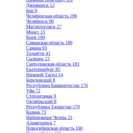
Дзержинск
12
Бор
9
Челябинская область
196
Челябинск
90
Магнитогорск
27
Миасс
15
Киев
190
Самарская область
189
Самара
93
Тольятти
41
Сызрань
12
Свердловская область
183
Екатеринбург
85
Нижний Тагил
14
Березовский
8
Республика Башкортостан
176
Уфа
72
Стерлитамак
9
Октябрьский
8
Республика Татарстан
170
Казань
73
Набережные Челны
21
Альметьевск
7
Новосибирская область
160