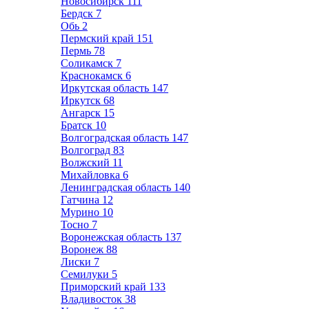
Новосибирск
111
Бердск
7
Обь
2
Пермский край
151
Пермь
78
Соликамск
7
Краснокамск
6
Иркутская область
147
Иркутск
68
Ангарск
15
Братск
10
Волгоградская область
147
Волгоград
83
Волжский
11
Михайловка
6
Ленинградская область
140
Гатчина
12
Мурино
10
Тосно
7
Воронежская область
137
Воронеж
88
Лиски
7
Семилуки
5
Приморский край
133
Владивосток
38