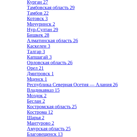
Курган
27
Тамбовская область
29
Тамбов
22
Котовск
3
Мичуринск
2
Нур-Султан
29
Бишкек
28
Алматинская область
26
Каскелен
3
Талгар
3
Капшагай
3
Орловская область
26
Орел
21
Дмитровск
1
Мценск
1
Республика Северная Осетия — Алания
26
Владикавказ
15
Моздок
2
Беслан
2
Костромская область
25
Кострома
12
Шарья
2
Мантурово
2
Амурская область
25
Благовещенск
13