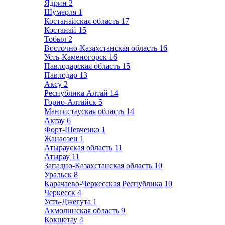
Ядрин
2
Шумерля
1
Костанайская область
17
Костанай
15
Тобыл
2
Восточно-Казахстанская область
16
Усть-Каменогорск
16
Павлодарская область
15
Павлодар
13
Аксу
2
Республика Алтай
14
Горно-Алтайск
5
Мангистауская область
14
Актау
6
Форт-Шевченко
1
Жанаозен
1
Атырауская область
11
Атырау
11
Западно-Казахстанская область
10
Уральск
8
Карачаево-Черкесская Республика
10
Черкесск
4
Усть-Джегута
1
Акмолинская область
9
Кокшетау
4