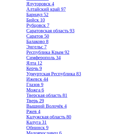
Ялуторовск
4
Алтайский край
97
Барнаул
52
Бийск
10
Рубцовск
7
Саратовская область
93
Саратов
50
Балаково
8
Энгельс
7
Республика Крым
92
Симферополь
34
Ялта
12
Керчь
9
Удмуртская Республика
83
Ижевск
44
Глазов
9
Можга
6
Тверская область
81
Тверь
29
Вышний Волочёк
4
Ржев
4
Калужская область
80
Калуга
31
Обнинск
9
Малоярославец
6