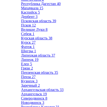
Республика Дагестан
40
Махачкала
15
Каспийск
5
Дербент
3
Псковская область
39
Псков
12
Великие Луки
8
Себеж
1
Курская область
38
Курск
27
Фатеж
1
Щигры
1
Липецкая область
37
Липецк
19
Елец
5
Грязи
2
Пензенская область
35
Пенза
27
Кузнецк
3
Заречный
2
Архангельская область
33
Архангельск
19
Северодвинск
8
Новодвинск
3
Республика Карелия
31