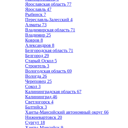
Ярославская область
77
Ярославль
47
Рыбинск
7
Переславль-Залесский
4
Алматы
73
Владимирская область
71
Владимир
25
Ковров
8
Александров
8
Белгородская область
71
Белгород
29
Старый Оскол
5
Строитель
3
Вологодская область
69
Вологда
26
Череповец
25
Сокол
3
Калининградская область
67
Калининград
46
Светлогорск
4
Балтийск
3
Ханты-Мансийский автономный округ
66
Нижневартовск
20
Сургут
18
Ханты-Мансийск
9