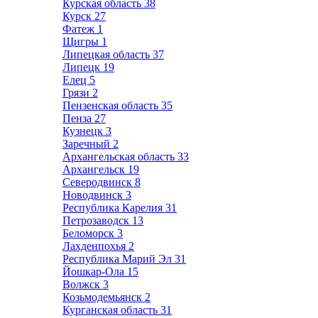
Курская область
38
Курск
27
Фатеж
1
Щигры
1
Липецкая область
37
Липецк
19
Елец
5
Грязи
2
Пензенская область
35
Пенза
27
Кузнецк
3
Заречный
2
Архангельская область
33
Архангельск
19
Северодвинск
8
Новодвинск
3
Республика Карелия
31
Петрозаводск
13
Беломорск
3
Лахденпохья
2
Республика Марий Эл
31
Йошкар-Ола
15
Волжск
3
Козьмодемьянск
2
Курганская область
31