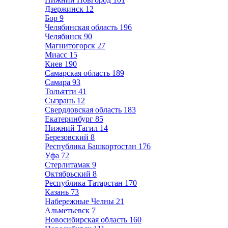
Дзержинск
12
Бор
9
Челябинская область
196
Челябинск
90
Магнитогорск
27
Миасс
15
Киев
190
Самарская область
189
Самара
93
Тольятти
41
Сызрань
12
Свердловская область
183
Екатеринбург
85
Нижний Тагил
14
Березовский
8
Республика Башкортостан
176
Уфа
72
Стерлитамак
9
Октябрьский
8
Республика Татарстан
170
Казань
73
Набережные Челны
21
Альметьевск
7
Новосибирская область
160