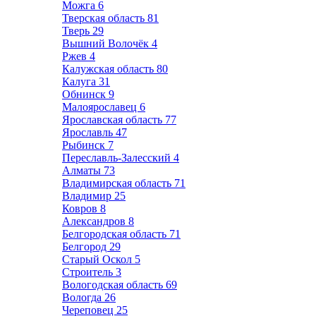
Можга
6
Тверская область
81
Тверь
29
Вышний Волочёк
4
Ржев
4
Калужская область
80
Калуга
31
Обнинск
9
Малоярославец
6
Ярославская область
77
Ярославль
47
Рыбинск
7
Переславль-Залесский
4
Алматы
73
Владимирская область
71
Владимир
25
Ковров
8
Александров
8
Белгородская область
71
Белгород
29
Старый Оскол
5
Строитель
3
Вологодская область
69
Вологда
26
Череповец
25