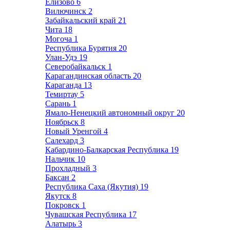
Елизово
6
Вилючинск
2
Забайкальский край
21
Чита
18
Могоча
1
Республика Бурятия
20
Улан-Удэ
19
Северобайкальск
1
Карагандинская область
20
Караганда
13
Темиртау
5
Сарань
1
Ямало-Ненецкий автономный округ
20
Ноябрьск
8
Новый Уренгой
4
Салехард
3
Кабардино-Балкарская Республика
19
Нальчик
10
Прохладный
3
Баксан
2
Республика Саха (Якутия)
19
Якутск
8
Покровск
1
Чувашская Республика
17
Алатырь
3