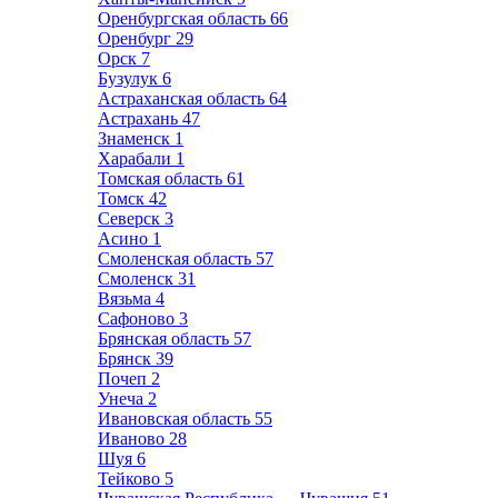
Оренбургская область
66
Оренбург
29
Орск
7
Бузулук
6
Астраханская область
64
Астрахань
47
Знаменск
1
Харабали
1
Томская область
61
Томск
42
Северск
3
Асино
1
Смоленская область
57
Смоленск
31
Вязьма
4
Сафоново
3
Брянская область
57
Брянск
39
Почеп
2
Унеча
2
Ивановская область
55
Иваново
28
Шуя
6
Тейково
5