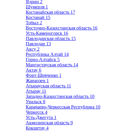
Ядрин
2
Шумерля
1
Костанайская область
17
Костанай
15
Тобыл
2
Восточно-Казахстанская область
16
Усть-Каменогорск
16
Павлодарская область
15
Павлодар
13
Аксу
2
Республика Алтай
14
Горно-Алтайск
5
Мангистауская область
14
Актау
6
Форт-Шевченко
1
Жанаозен
1
Атырауская область
11
Атырау
11
Западно-Казахстанская область
10
Уральск
8
Карачаево-Черкесская Республика
10
Черкесск
4
Усть-Джегута
1
Акмолинская область
9
Кокшетау
4