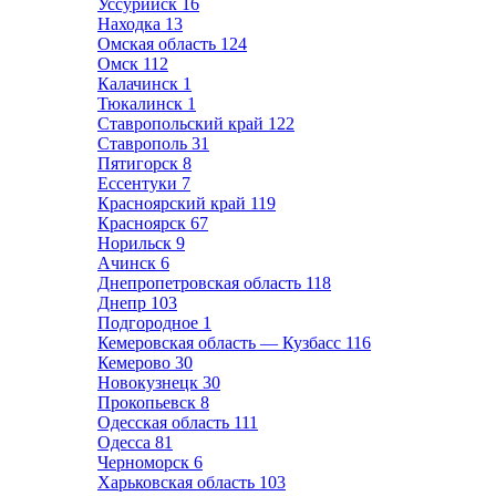
Уссурийск
16
Находка
13
Омская область
124
Омск
112
Калачинск
1
Тюкалинск
1
Ставропольский край
122
Ставрополь
31
Пятигорск
8
Ессентуки
7
Красноярский край
119
Красноярск
67
Норильск
9
Ачинск
6
Днепропетровская область
118
Днепр
103
Подгородное
1
Кемеровская область — Кузбасс
116
Кемерово
30
Новокузнецк
30
Прокопьевск
8
Одесская область
111
Одесса
81
Черноморск
6
Харьковская область
103