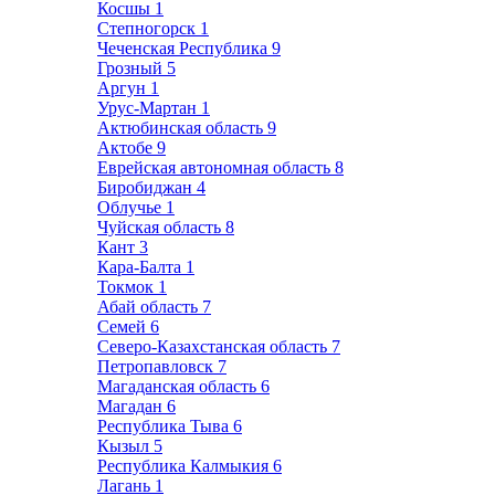
Косшы
1
Степногорск
1
Чеченская Республика
9
Грозный
5
Аргун
1
Урус-Мартан
1
Актюбинская область
9
Актобе
9
Еврейская автономная область
8
Биробиджан
4
Облучье
1
Чуйская область
8
Кант
3
Кара-Балта
1
Токмок
1
Абай область
7
Семей
6
Северо-Казахстанская область
7
Петропавловск
7
Магаданская область
6
Магадан
6
Республика Тыва
6
Кызыл
5
Республика Калмыкия
6
Лагань
1