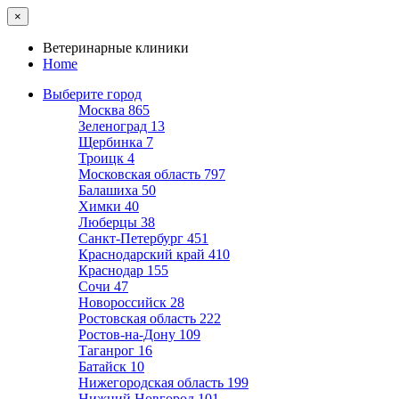
×
Ветеринарные клиники
Home
Выберите город
Москва
865
Зеленоград
13
Щербинка
7
Троицк
4
Московская область
797
Балашиха
50
Химки
40
Люберцы
38
Санкт-Петербург
451
Краснодарский край
410
Краснодар
155
Сочи
47
Новороссийск
28
Ростовская область
222
Ростов-на-Дону
109
Таганрог
16
Батайск
10
Нижегородская область
199
Нижний Новгород
101