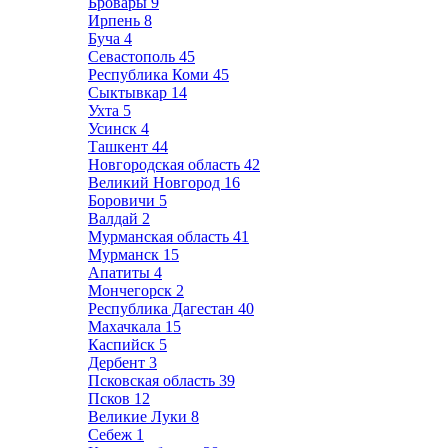
Бровары
9
Ирпень
8
Буча
4
Севастополь
45
Республика Коми
45
Сыктывкар
14
Ухта
5
Усинск
4
Ташкент
44
Новгородская область
42
Великий Новгород
16
Боровичи
5
Валдай
2
Мурманская область
41
Мурманск
15
Апатиты
4
Мончегорск
2
Республика Дагестан
40
Махачкала
15
Каспийск
5
Дербент
3
Псковская область
39
Псков
12
Великие Луки
8
Себеж
1