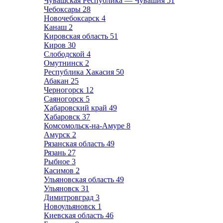
Чувашская Республика — Чувашия
51
Чебоксары
28
Новочебоксарск
4
Канаш
2
Кировская область
51
Киров
30
Слободской
4
Омутнинск
2
Республика Хакасия
50
Абакан
25
Черногорск
12
Саяногорск
5
Хабаровский край
49
Хабаровск
37
Комсомольск-на-Амуре
8
Амурск
2
Рязанская область
49
Рязань
27
Рыбное
3
Касимов
2
Ульяновская область
49
Ульяновск
31
Димитровград
3
Новоульяновск
1
Киевская область
46