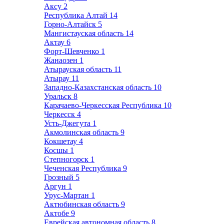
Аксу
2
Республика Алтай
14
Горно-Алтайск
5
Мангистауская область
14
Актау
6
Форт-Шевченко
1
Жанаозен
1
Атырауская область
11
Атырау
11
Западно-Казахстанская область
10
Уральск
8
Карачаево-Черкесская Республика
10
Черкесск
4
Усть-Джегута
1
Акмолинская область
9
Кокшетау
4
Косшы
1
Степногорск
1
Чеченская Республика
9
Грозный
5
Аргун
1
Урус-Мартан
1
Актюбинская область
9
Актобе
9
Еврейская автономная область
8