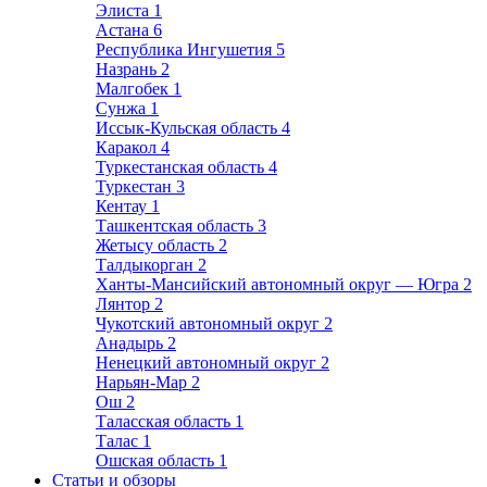
Элиста
1
Астана
6
Республика Ингушетия
5
Назрань
2
Малгобек
1
Сунжа
1
Иссык-Кульская область
4
Каракол
4
Туркестанская область
4
Туркестан
3
Кентау
1
Ташкентская область
3
Жетысу область
2
Талдыкорган
2
Ханты-Мансийский автономный округ — Югра
2
Лянтор
2
Чукотский автономный округ
2
Анадырь
2
Ненецкий автономный округ
2
Нарьян-Мар
2
Ош
2
Таласская область
1
Талас
1
Ошская область
1
Статьи и обзоры