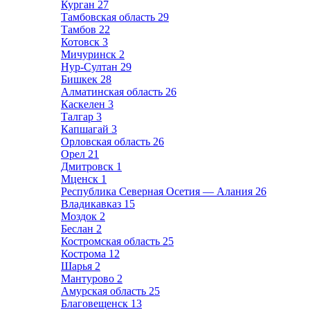
Курган
27
Тамбовская область
29
Тамбов
22
Котовск
3
Мичуринск
2
Нур-Султан
29
Бишкек
28
Алматинская область
26
Каскелен
3
Талгар
3
Капшагай
3
Орловская область
26
Орел
21
Дмитровск
1
Мценск
1
Республика Северная Осетия — Алания
26
Владикавказ
15
Моздок
2
Беслан
2
Костромская область
25
Кострома
12
Шарья
2
Мантурово
2
Амурская область
25
Благовещенск
13