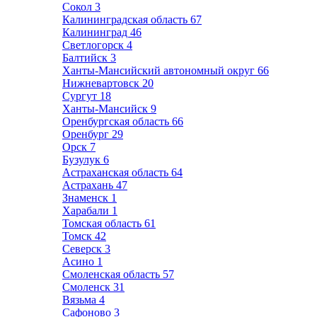
Сокол
3
Калининградская область
67
Калининград
46
Светлогорск
4
Балтийск
3
Ханты-Мансийский автономный округ
66
Нижневартовск
20
Сургут
18
Ханты-Мансийск
9
Оренбургская область
66
Оренбург
29
Орск
7
Бузулук
6
Астраханская область
64
Астрахань
47
Знаменск
1
Харабали
1
Томская область
61
Томск
42
Северск
3
Асино
1
Смоленская область
57
Смоленск
31
Вязьма
4
Сафоново
3