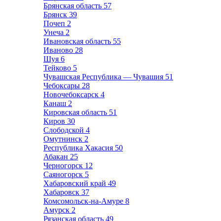
Брянская область
57
Брянск
39
Почеп
2
Унеча
2
Ивановская область
55
Иваново
28
Шуя
6
Тейково
5
Чувашская Республика — Чувашия
51
Чебоксары
28
Новочебоксарск
4
Канаш
2
Кировская область
51
Киров
30
Слободской
4
Омутнинск
2
Республика Хакасия
50
Абакан
25
Черногорск
12
Саяногорск
5
Хабаровский край
49
Хабаровск
37
Комсомольск-на-Амуре
8
Амурск
2
Рязанская область
49