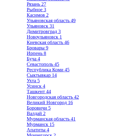
Рязань
27
Рыбное
3
Касимов
2
Ульяновская область
49
Ульяновск
31
Димитровград
3
Новоульяновск
1
Киевская область
46
Бровары
9
Ирпень
8
Буча
4
Севастополь
45
Республика Коми
45
Сыктывкар
14
Ухта
5
Усинск
4
Ташкент
44
Новгородская область
42
Великий Новгород
16
Боровичи
5
Валдай
2
Мурманская область
41
Мурманск
15
Апатиты
4
Мончегорск
2