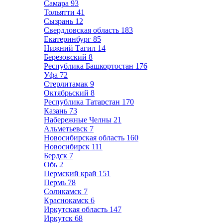
Самара
93
Тольятти
41
Сызрань
12
Свердловская область
183
Екатеринбург
85
Нижний Тагил
14
Березовский
8
Республика Башкортостан
176
Уфа
72
Стерлитамак
9
Октябрьский
8
Республика Татарстан
170
Казань
73
Набережные Челны
21
Альметьевск
7
Новосибирская область
160
Новосибирск
111
Бердск
7
Обь
2
Пермский край
151
Пермь
78
Соликамск
7
Краснокамск
6
Иркутская область
147
Иркутск
68