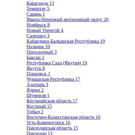
Караганда
13
Темиртау
5
Сарань
1
Ямало-Ненецкий автономный округ
20
Ноябрьск
8
Новый Уренгой
4
Салехард
3
Кабардино-Балкарская Республика
19
Нальчик
10
Прохладный
3
Баксан
2
Республика Саха (Якутия)
19
Якутск
8
Покровск
1
Чувашская Республика
17
Алатырь
3
Ядрин
2
Шумерля
1
Костанайская область
17
Костанай
15
Тобыл
2
Восточно-Казахстанская область
16
Усть-Каменогорск
16
Павлодарская область
15
Павлодар
13