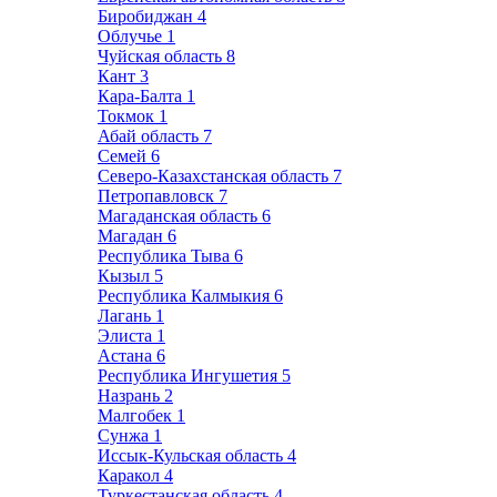
Биробиджан
4
Облучье
1
Чуйская область
8
Кант
3
Кара-Балта
1
Токмок
1
Абай область
7
Семей
6
Северо-Казахстанская область
7
Петропавловск
7
Магаданская область
6
Магадан
6
Республика Тыва
6
Кызыл
5
Республика Калмыкия
6
Лагань
1
Элиста
1
Астана
6
Республика Ингушетия
5
Назрань
2
Малгобек
1
Сунжа
1
Иссык-Кульская область
4
Каракол
4
Туркестанская область
4