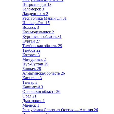
Петрозаводск
13
Беломорск
3
Лахденпохья
2
Республика Марий Эл
31
Йошкар-Ола
15
Волжск
3
Козьмодемьянск
2
Курганская область
31
Курган
27
Тамбовская область
29
Тамбов
22
Котовск
3
Мичуринск
2
Нур-Султан
29
Бишкек
28
Алматинская область
26
Каскелен
3
Талгар
3
Капшагай
3
Орловская область
26
Орел
21
Дмитровск
1
Мценск
1
Республика Северная Осетия — Алания
26