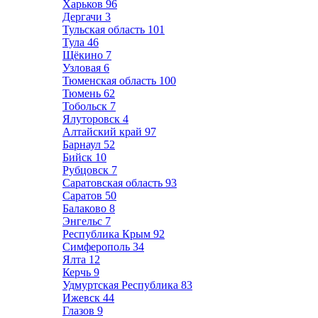
Харьков
96
Дергачи
3
Тульская область
101
Тула
46
Щёкино
7
Узловая
6
Тюменская область
100
Тюмень
62
Тобольск
7
Ялуторовск
4
Алтайский край
97
Барнаул
52
Бийск
10
Рубцовск
7
Саратовская область
93
Саратов
50
Балаково
8
Энгельс
7
Республика Крым
92
Симферополь
34
Ялта
12
Керчь
9
Удмуртская Республика
83
Ижевск
44
Глазов
9