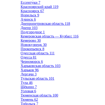
Ессентуки
7
Красноярский край
119
Красноярск
67
Норильск
9
Ачинск
6
Днепропетровская область
118
Днепр
103
Подгородное
1
Кемеровская область — Кузбасс
116
Кемерово
30
Новокузнецк
30
Прокопьевск
8
Одесская область
111
Одесса
81
Черноморск
6
Харьковская область
103
Харьков
96
Дергачи
3
Тульская область
101
Тула
46
Щёкино
7
Узловая
6
Тюменская область
100
Тюмень
62
Тобольск
7