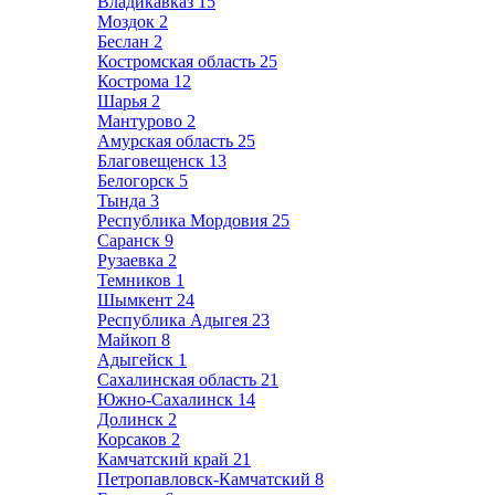
Владикавказ
15
Моздок
2
Беслан
2
Костромская область
25
Кострома
12
Шарья
2
Мантурово
2
Амурская область
25
Благовещенск
13
Белогорск
5
Тында
3
Республика Мордовия
25
Саранск
9
Рузаевка
2
Темников
1
Шымкент
24
Республика Адыгея
23
Майкоп
8
Адыгейск
1
Сахалинская область
21
Южно-Сахалинск
14
Долинск
2
Корсаков
2
Камчатский край
21
Петропавловск-Камчатский
8