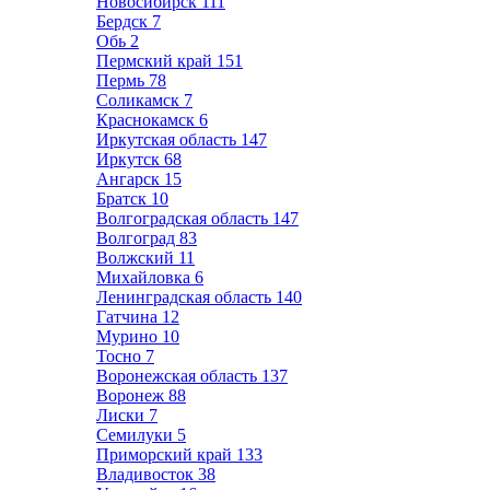
Новосибирск
111
Бердск
7
Обь
2
Пермский край
151
Пермь
78
Соликамск
7
Краснокамск
6
Иркутская область
147
Иркутск
68
Ангарск
15
Братск
10
Волгоградская область
147
Волгоград
83
Волжский
11
Михайловка
6
Ленинградская область
140
Гатчина
12
Мурино
10
Тосно
7
Воронежская область
137
Воронеж
88
Лиски
7
Семилуки
5
Приморский край
133
Владивосток
38