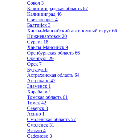
Сокол
3
Калининградская область
67
Калининград
46
Светлогорск
4
Балтийск
3
Ханты-Мансийский автономный округ
66
Нижневартовск
20
Сургут
18
Ханты-Мансийск
9
Оренбургская область
66
Оренбург
29
Орск
7
Бузулук
6
Астраханская область
64
Астрахань
47
Знаменск
1
Харабали
1
Томская область
61
Томск
42
Северск
3
Асино
1
Смоленская область
57
Смоленск
31
Вязьма
4
Сафоново
3