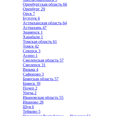
Оренбургская область
66
Оренбург
29
Орск
7
Бузулук
6
Астраханская область
64
Астрахань
47
Знаменск
1
Харабали
1
Томская область
61
Томск
42
Северск
3
Асино
1
Смоленская область
57
Смоленск
31
Вязьма
4
Сафоново
3
Брянская область
57
Брянск
39
Почеп
2
Унеча
2
Ивановская область
55
Иваново
28
Шуя
6
Тейково
5