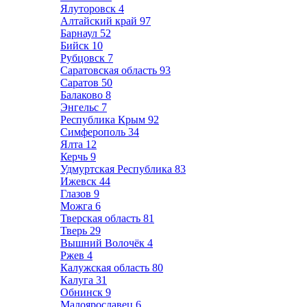
Ялуторовск
4
Алтайский край
97
Барнаул
52
Бийск
10
Рубцовск
7
Саратовская область
93
Саратов
50
Балаково
8
Энгельс
7
Республика Крым
92
Симферополь
34
Ялта
12
Керчь
9
Удмуртская Республика
83
Ижевск
44
Глазов
9
Можга
6
Тверская область
81
Тверь
29
Вышний Волочёк
4
Ржев
4
Калужская область
80
Калуга
31
Обнинск
9
Малоярославец
6