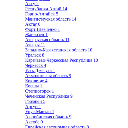
Аксу
2
Республика Алтай
14
Горно-Алтайск
5
Мангистауская область
14
Актау
6
Форт-Шевченко
1
Жанаозен
1
Атырауская область
11
Атырау
11
Западно-Казахстанская область
10
Уральск
8
Карачаево-Черкесская Республика
10
Черкесск
4
Усть-Джегута
1
Акмолинская область
9
Кокшетау
4
Косшы
1
Степногорск
1
Чеченская Республика
9
Грозный
5
Аргун
1
Урус-Мартан
1
Актюбинская область
9
Актобе
9
Еврейская автономная область
8