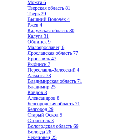
Можга
6
Тверская область
81
Тверь
29
Вышний Волочёк
4
Ржев
4
Калужская область
80
Калуга
31
Обнинск
9
Малоярославец
6
Ярославская область
77
Ярославль
47
Рыбинск
7
Переславль-Залесский
4
Алматы
73
Владимирская область
71
Владимир
25
Ковров
8
Александров
8
Белгородская область
71
Белгород
29
Старый Оскол
5
Строитель
3
Вологодская область
69
Вологда
26
Череповец
25