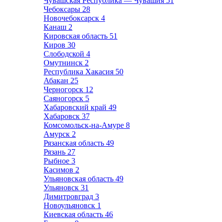
Чувашская Республика — Чувашия
51
Чебоксары
28
Новочебоксарск
4
Канаш
2
Кировская область
51
Киров
30
Слободской
4
Омутнинск
2
Республика Хакасия
50
Абакан
25
Черногорск
12
Саяногорск
5
Хабаровский край
49
Хабаровск
37
Комсомольск-на-Амуре
8
Амурск
2
Рязанская область
49
Рязань
27
Рыбное
3
Касимов
2
Ульяновская область
49
Ульяновск
31
Димитровград
3
Новоульяновск
1
Киевская область
46