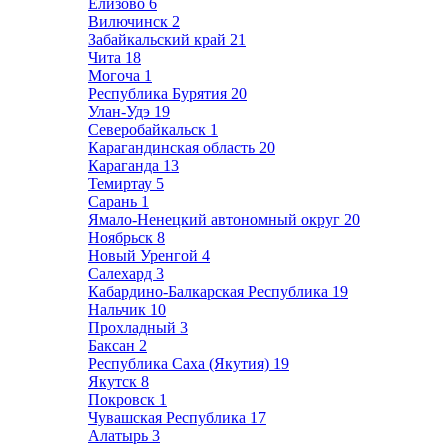
Елизово
6
Вилючинск
2
Забайкальский край
21
Чита
18
Могоча
1
Республика Бурятия
20
Улан-Удэ
19
Северобайкальск
1
Карагандинская область
20
Караганда
13
Темиртау
5
Сарань
1
Ямало-Ненецкий автономный округ
20
Ноябрьск
8
Новый Уренгой
4
Салехард
3
Кабардино-Балкарская Республика
19
Нальчик
10
Прохладный
3
Баксан
2
Республика Саха (Якутия)
19
Якутск
8
Покровск
1
Чувашская Республика
17
Алатырь
3