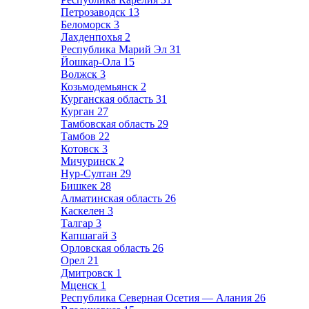
Петрозаводск
13
Беломорск
3
Лахденпохья
2
Республика Марий Эл
31
Йошкар-Ола
15
Волжск
3
Козьмодемьянск
2
Курганская область
31
Курган
27
Тамбовская область
29
Тамбов
22
Котовск
3
Мичуринск
2
Нур-Султан
29
Бишкек
28
Алматинская область
26
Каскелен
3
Талгар
3
Капшагай
3
Орловская область
26
Орел
21
Дмитровск
1
Мценск
1
Республика Северная Осетия — Алания
26