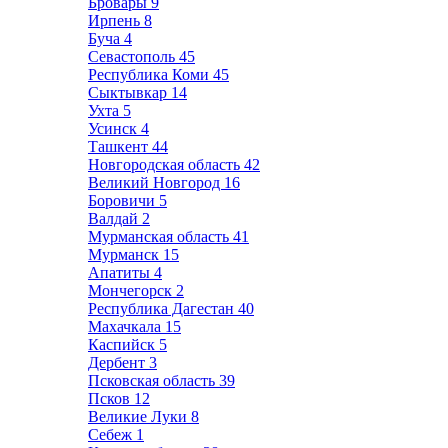
Бровары
9
Ирпень
8
Буча
4
Севастополь
45
Республика Коми
45
Сыктывкар
14
Ухта
5
Усинск
4
Ташкент
44
Новгородская область
42
Великий Новгород
16
Боровичи
5
Валдай
2
Мурманская область
41
Мурманск
15
Апатиты
4
Мончегорск
2
Республика Дагестан
40
Махачкала
15
Каспийск
5
Дербент
3
Псковская область
39
Псков
12
Великие Луки
8
Себеж
1