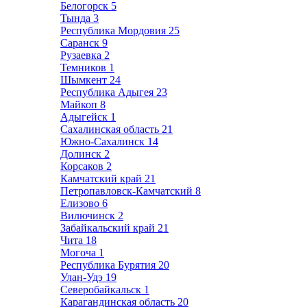
Белогорск
5
Тында
3
Республика Мордовия
25
Саранск
9
Рузаевка
2
Темников
1
Шымкент
24
Республика Адыгея
23
Майкоп
8
Адыгейск
1
Сахалинская область
21
Южно-Сахалинск
14
Долинск
2
Корсаков
2
Камчатский край
21
Петропавловск-Камчатский
8
Елизово
6
Вилючинск
2
Забайкальский край
21
Чита
18
Могоча
1
Республика Бурятия
20
Улан-Удэ
19
Северобайкальск
1
Карагандинская область
20