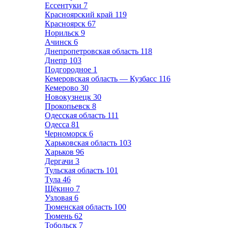
Ессентуки
7
Красноярский край
119
Красноярск
67
Норильск
9
Ачинск
6
Днепропетровская область
118
Днепр
103
Подгородное
1
Кемеровская область — Кузбасс
116
Кемерово
30
Новокузнецк
30
Прокопьевск
8
Одесская область
111
Одесса
81
Черноморск
6
Харьковская область
103
Харьков
96
Дергачи
3
Тульская область
101
Тула
46
Щёкино
7
Узловая
6
Тюменская область
100
Тюмень
62
Тобольск
7