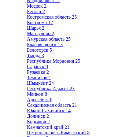
Владикавказ
15
Моздок
2
Беслан
2
Костромская область
25
Кострома
12
Шарья
2
Мантурово
2
Амурская область
25
Благовещенск
13
Белогорск
5
Тында
3
Республика Мордовия
25
Саранск
9
Рузаевка
2
Темников
1
Шымкент
24
Республика Адыгея
23
Майкоп
8
Адыгейск
1
Сахалинская область
21
Южно-Сахалинск
14
Долинск
2
Корсаков
2
Камчатский край
21
Петропавловск-Камчатский
8