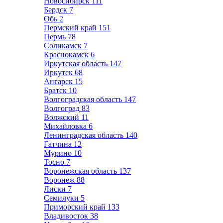
Новосибирск
111
Бердск
7
Обь
2
Пермский край
151
Пермь
78
Соликамск
7
Краснокамск
6
Иркутская область
147
Иркутск
68
Ангарск
15
Братск
10
Волгоградская область
147
Волгоград
83
Волжский
11
Михайловка
6
Ленинградская область
140
Гатчина
12
Мурино
10
Тосно
7
Воронежская область
137
Воронеж
88
Лиски
7
Семилуки
5
Приморский край
133
Владивосток
38