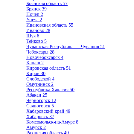
Брянская область
57
Брянск
39
Почеп
2
Унеча
2
Ивановская область
55
Иваново
28
Шуя
6
Тейково
5
Чувашская Республика — Чувашия
51
Чебоксары
28
Новочебоксарск
4
Канаш
2
Кировская область
51
Киров
30
Слободской
4
Омутнинск
2
Республика Хакасия
50
Абакан
25
Черногорск
12
Саяногорск
5
Хабаровский край
49
Хабаровск
37
Комсомольск-на-Амуре
8
Амурск
2
Рязанская область
49