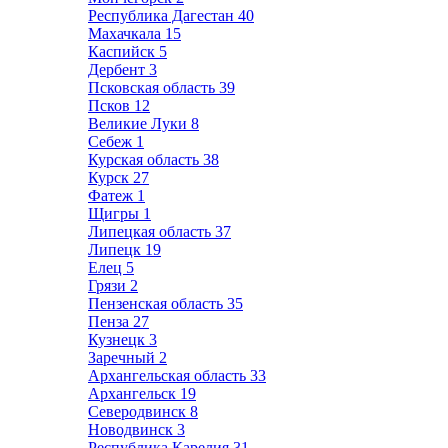
Республика Дагестан
40
Махачкала
15
Каспийск
5
Дербент
3
Псковская область
39
Псков
12
Великие Луки
8
Себеж
1
Курская область
38
Курск
27
Фатеж
1
Щигры
1
Липецкая область
37
Липецк
19
Елец
5
Грязи
2
Пензенская область
35
Пенза
27
Кузнецк
3
Заречный
2
Архангельская область
33
Архангельск
19
Северодвинск
8
Новодвинск
3
Республика Карелия
31