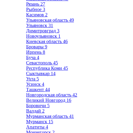
Рязань
27
Рыбное
3
Касимов
2
Ульяновская область
49
Ульяновск
31
Димитровград
3
Новоульяновск
1
Киевская область
46
Бровары
9
Ирпень
8
Буча
4
Севастополь
45
Республика Коми
45
Сыктывкар
14
Ухта
5
Усинск
4
Ташкент
44
Новгородская область
42
Великий Новгород
16
Боровичи
5
Валдай
2
Мурманская область
41
Мурманск
15
Апатиты
4
Мончегорск
2