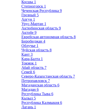
Косшы
1
Степногорск
1
Чеченская Республика
9
Грозный
5
Аргун
1
Урус-Мартан
1
Актюбинская область
9
Актобе
9
Еврейская автономная область
8
Биробиджан
4
Облучье
1
Чуйская область
8
Кант
3
Кара-Балта
1
Токмок
1
Абай область
7
Семей
6
Северо-Казахстанская область
7
Петропавловск
7
Магаданская область
6
Магадан
6
Республика Тыва
6
Кызыл
5
Республика Калмыкия
6
Лагань
1