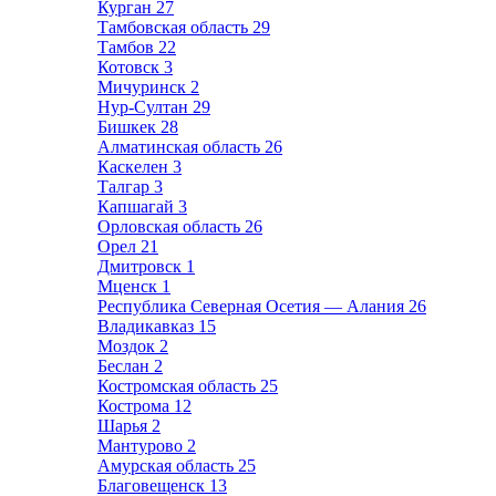
Курган
27
Тамбовская область
29
Тамбов
22
Котовск
3
Мичуринск
2
Нур-Султан
29
Бишкек
28
Алматинская область
26
Каскелен
3
Талгар
3
Капшагай
3
Орловская область
26
Орел
21
Дмитровск
1
Мценск
1
Республика Северная Осетия — Алания
26
Владикавказ
15
Моздок
2
Беслан
2
Костромская область
25
Кострома
12
Шарья
2
Мантурово
2
Амурская область
25
Благовещенск
13