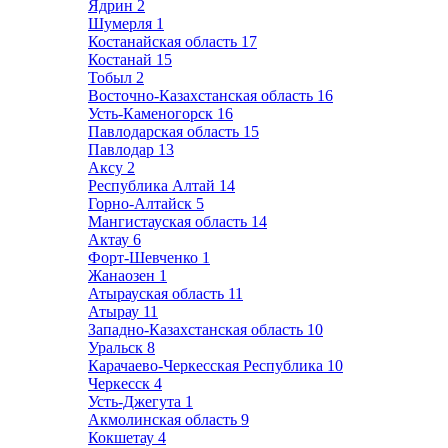
Ядрин
2
Шумерля
1
Костанайская область
17
Костанай
15
Тобыл
2
Восточно-Казахстанская область
16
Усть-Каменогорск
16
Павлодарская область
15
Павлодар
13
Аксу
2
Республика Алтай
14
Горно-Алтайск
5
Мангистауская область
14
Актау
6
Форт-Шевченко
1
Жанаозен
1
Атырауская область
11
Атырау
11
Западно-Казахстанская область
10
Уральск
8
Карачаево-Черкесская Республика
10
Черкесск
4
Усть-Джегута
1
Акмолинская область
9
Кокшетау
4