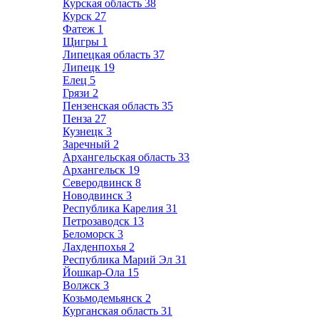
Курская область
38
Курск
27
Фатеж
1
Щигры
1
Липецкая область
37
Липецк
19
Елец
5
Грязи
2
Пензенская область
35
Пенза
27
Кузнецк
3
Заречный
2
Архангельская область
33
Архангельск
19
Северодвинск
8
Новодвинск
3
Республика Карелия
31
Петрозаводск
13
Беломорск
3
Лахденпохья
2
Республика Марий Эл
31
Йошкар-Ола
15
Волжск
3
Козьмодемьянск
2
Курганская область
31