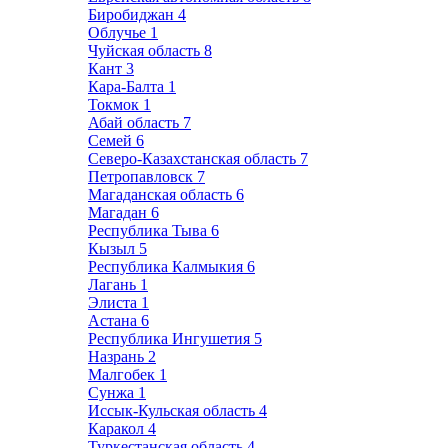
Биробиджан
4
Облучье
1
Чуйская область
8
Кант
3
Кара-Балта
1
Токмок
1
Абай область
7
Семей
6
Северо-Казахстанская область
7
Петропавловск
7
Магаданская область
6
Магадан
6
Республика Тыва
6
Кызыл
5
Республика Калмыкия
6
Лагань
1
Элиста
1
Астана
6
Республика Ингушетия
5
Назрань
2
Малгобек
1
Сунжа
1
Иссык-Кульская область
4
Каракол
4
Туркестанская область
4