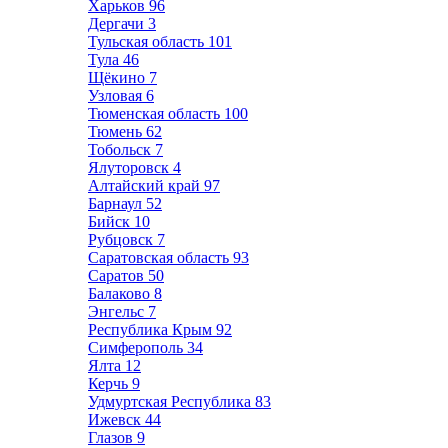
Харьков
96
Дергачи
3
Тульская область
101
Тула
46
Щёкино
7
Узловая
6
Тюменская область
100
Тюмень
62
Тобольск
7
Ялуторовск
4
Алтайский край
97
Барнаул
52
Бийск
10
Рубцовск
7
Саратовская область
93
Саратов
50
Балаково
8
Энгельс
7
Республика Крым
92
Симферополь
34
Ялта
12
Керчь
9
Удмуртская Республика
83
Ижевск
44
Глазов
9