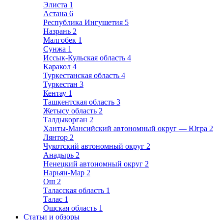
Элиста
1
Астана
6
Республика Ингушетия
5
Назрань
2
Малгобек
1
Сунжа
1
Иссык-Кульская область
4
Каракол
4
Туркестанская область
4
Туркестан
3
Кентау
1
Ташкентская область
3
Жетысу область
2
Талдыкорган
2
Ханты-Мансийский автономный округ — Югра
2
Лянтор
2
Чукотский автономный округ
2
Анадырь
2
Ненецкий автономный округ
2
Нарьян-Мар
2
Ош
2
Таласская область
1
Талас
1
Ошская область
1
Статьи и обзоры