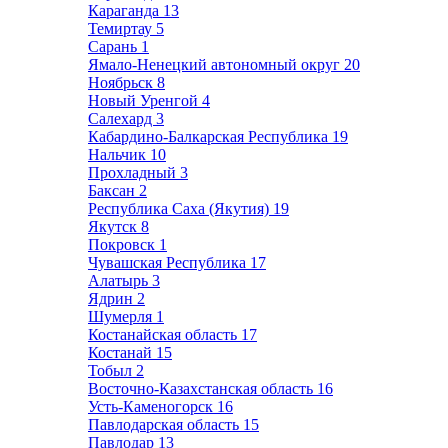
Караганда
13
Темиртау
5
Сарань
1
Ямало-Ненецкий автономный округ
20
Ноябрьск
8
Новый Уренгой
4
Салехард
3
Кабардино-Балкарская Республика
19
Нальчик
10
Прохладный
3
Баксан
2
Республика Саха (Якутия)
19
Якутск
8
Покровск
1
Чувашская Республика
17
Алатырь
3
Ядрин
2
Шумерля
1
Костанайская область
17
Костанай
15
Тобыл
2
Восточно-Казахстанская область
16
Усть-Каменогорск
16
Павлодарская область
15
Павлодар
13