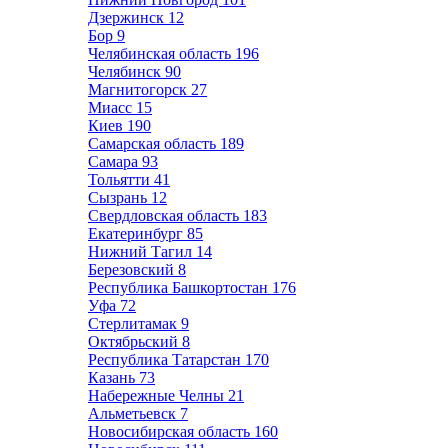
Дзержинск
12
Бор
9
Челябинская область
196
Челябинск
90
Магнитогорск
27
Миасс
15
Киев
190
Самарская область
189
Самара
93
Тольятти
41
Сызрань
12
Свердловская область
183
Екатеринбург
85
Нижний Тагил
14
Березовский
8
Республика Башкортостан
176
Уфа
72
Стерлитамак
9
Октябрьский
8
Республика Татарстан
170
Казань
73
Набережные Челны
21
Альметьевск
7
Новосибирская область
160