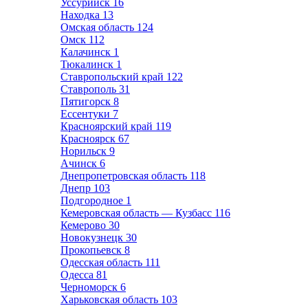
Уссурийск
16
Находка
13
Омская область
124
Омск
112
Калачинск
1
Тюкалинск
1
Ставропольский край
122
Ставрополь
31
Пятигорск
8
Ессентуки
7
Красноярский край
119
Красноярск
67
Норильск
9
Ачинск
6
Днепропетровская область
118
Днепр
103
Подгородное
1
Кемеровская область — Кузбасс
116
Кемерово
30
Новокузнецк
30
Прокопьевск
8
Одесская область
111
Одесса
81
Черноморск
6
Харьковская область
103