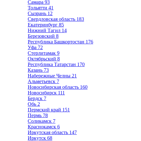
Самара
93
Тольятти
41
Сызрань
12
Свердловская область
183
Екатеринбург
85
Нижний Тагил
14
Березовский
8
Республика Башкортостан
176
Уфа
72
Стерлитамак
9
Октябрьский
8
Республика Татарстан
170
Казань
73
Набережные Челны
21
Альметьевск
7
Новосибирская область
160
Новосибирск
111
Бердск
7
Обь
2
Пермский край
151
Пермь
78
Соликамск
7
Краснокамск
6
Иркутская область
147
Иркутск
68