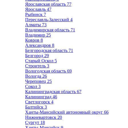
Ярославская область
77
Ярославль
47
Рыбинск
7
Переславль-Залесский
4
Алматы
73
Владимирская область
71
Владимир
25
Ковров
8
Александров
8
Белгородская область
71
Белгород
29
Старый Оскол
5
Строитель
3
Вологодская область
69
Вологда
26
Череповец
25
Сокол
3
Калининградская область
67
Калининград
46
Светлогорск
4
Балтийск
3
Ханты-Мансийский автономный округ
66
Нижневартовск
20
Сургут
18
Ханты-Мансийск
9