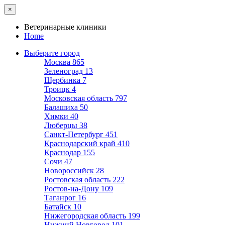
×
Ветеринарные клиники
Home
Выберите город
Москва
865
Зеленоград
13
Щербинка
7
Троицк
4
Московская область
797
Балашиха
50
Химки
40
Люберцы
38
Санкт-Петербург
451
Краснодарский край
410
Краснодар
155
Сочи
47
Новороссийск
28
Ростовская область
222
Ростов-на-Дону
109
Таганрог
16
Батайск
10
Нижегородская область
199
Нижний Новгород
101