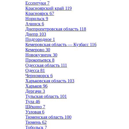
Ессентуки
7
Красноярский край
119
Красноярск
67
Норильск
9
Ачинск
6
Днепропетровская область
118
Днепр
103
Подгородное
1
Кемеровская область — Кузбасс
116
Кемерово
30
Новокузнецк
30
Прокопьевск
8
Одесская область
111
Одесса
81
Черноморск
6
Харьковская область
103
Харьков
96
Дергачи
3
Тульская область
101
Тула
46
Щёкино
7
Узловая
6
Тюменская область
100
Тюмень
62
Тобольск
7