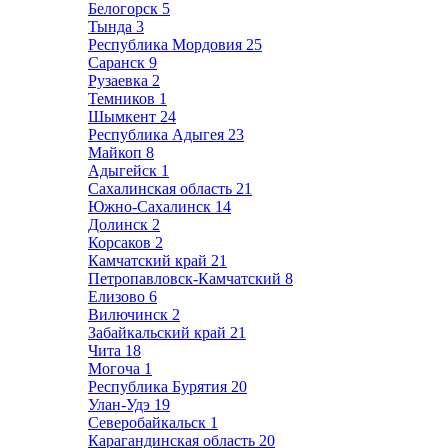
Белогорск
5
Тында
3
Республика Мордовия
25
Саранск
9
Рузаевка
2
Темников
1
Шымкент
24
Республика Адыгея
23
Майкоп
8
Адыгейск
1
Сахалинская область
21
Южно-Сахалинск
14
Долинск
2
Корсаков
2
Камчатский край
21
Петропавловск-Камчатский
8
Елизово
6
Вилючинск
2
Забайкальский край
21
Чита
18
Могоча
1
Республика Бурятия
20
Улан-Удэ
19
Северобайкальск
1
Карагандинская область
20