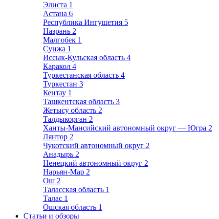
Элиста
1
Астана
6
Республика Ингушетия
5
Назрань
2
Малгобек
1
Сунжа
1
Иссык-Кульская область
4
Каракол
4
Туркестанская область
4
Туркестан
3
Кентау
1
Ташкентская область
3
Жетысу область
2
Талдыкорган
2
Ханты-Мансийский автономный округ — Югра
2
Лянтор
2
Чукотский автономный округ
2
Анадырь
2
Ненецкий автономный округ
2
Нарьян-Мар
2
Ош
2
Таласская область
1
Талас
1
Ошская область
1
Статьи и обзоры