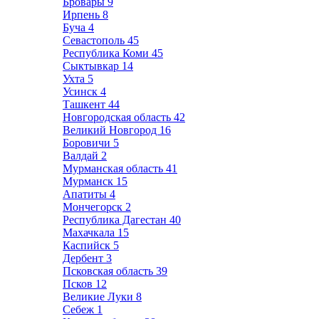
Бровары
9
Ирпень
8
Буча
4
Севастополь
45
Республика Коми
45
Сыктывкар
14
Ухта
5
Усинск
4
Ташкент
44
Новгородская область
42
Великий Новгород
16
Боровичи
5
Валдай
2
Мурманская область
41
Мурманск
15
Апатиты
4
Мончегорск
2
Республика Дагестан
40
Махачкала
15
Каспийск
5
Дербент
3
Псковская область
39
Псков
12
Великие Луки
8
Себеж
1