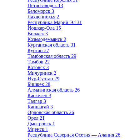
Петрозаводск
13
Беломорск
3
Лахденпохья
2
Республика Марий Эл
31
Йошкар-Ола
15
Волжск
3
Козьмодемьянск
2
Курганская область
31
Курган
27
Тамбовская область
29
Тамбов
22
Котовск
3
Мичуринск
2
Нур-Султан
29
Бишкек
28
Алматинская область
26
Каскелен
3
Талгар
3
Капшагай
3
Орловская область
26
Орел
21
Дмитровск
1
Мценск
1
Республика Северная Осетия — Алания
26