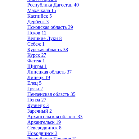
Республика Дагестан
40
Махачкала
15
Каспийск
5
Дербент
3
Псковская область
39
Псков
12
Великие Луки
8
Себеж
1
Курская область
38
Курск
27
Фатеж
1
Щигры
1
Липецкая область
37
Липецк
19
Елец
5
Грязи
2
Пензенская область
35
Пенза
27
Кузнецк
3
Заречный
2
Архангельская область
33
Архангельск
19
Северодвинск
8
Новодвинск
3
Республика Карелия
31