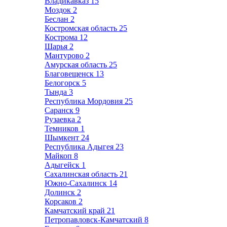
Владикавказ
15
Моздок
2
Беслан
2
Костромская область
25
Кострома
12
Шарья
2
Мантурово
2
Амурская область
25
Благовещенск
13
Белогорск
5
Тында
3
Республика Мордовия
25
Саранск
9
Рузаевка
2
Темников
1
Шымкент
24
Республика Адыгея
23
Майкоп
8
Адыгейск
1
Сахалинская область
21
Южно-Сахалинск
14
Долинск
2
Корсаков
2
Камчатский край
21
Петропавловск-Камчатский
8