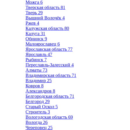
Можга
6
Тверская область
81
Тверь
29
Вышний Волочёк
4
Ржев
4
Калужская область
80
Калуга
31
Обнинск
9
Малоярославец
6
Ярославская область
77
Ярославль
47
Рыбинск
7
Переславль-Залесский
4
Алматы
73
Владимирская область
71
Владимир
25
Ковров
8
Александров
8
Белгородская область
71
Белгород
29
Старый Оскол
5
Строитель
3
Вологодская область
69
Вологда
26
Череповец
25