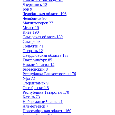
Дзержинск
12
Бор
9
Челябинская область
196
Челябинск
90
Магнитогорск
27
Миасс
15
Киев
190
Самарская область
189
Самара
93
Тольятти
41
Сызрань
12
Свердловская область
183
Екатеринбург
85
Нижний Тагил
14
Березовский
8
Республика Башкортостан
176
Уфа
72
Стерлитамак
9
Октябрьский
8
Республика Татарстан
170
Казань
73
Набережные Челны
21
Альметьевск
7
Новосибирская область
160