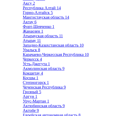
Аксу
2
Республика Алтай
14
Горно-Алтайск
5
Мангистауская область
14
Актау
6
Форт-Шевченко
1
Жанаозен
1
Атырауская область
11
Атырау
11
Западно-Казахстанская область
10
Уральск
8
Карачаево-Черкесская Республика
10
Черкесск
4
Усть-Джегута
1
Акмолинская область
9
Кокшетау
4
Косшы
1
Степногорск
1
Чеченская Республика
9
Грозный
5
Аргун
1
Урус-Мартан
1
Актюбинская область
9
Актобе
9
Еврейская автономная область
8