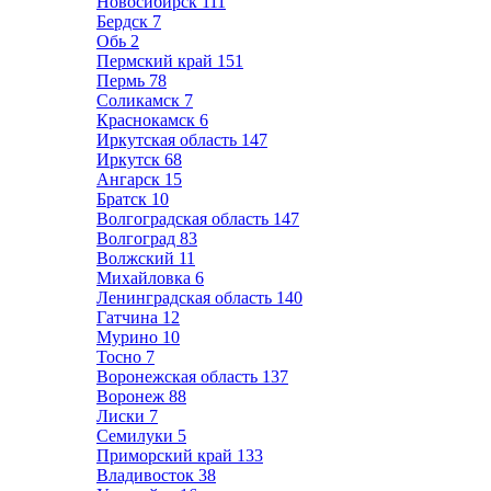
Новосибирск
111
Бердск
7
Обь
2
Пермский край
151
Пермь
78
Соликамск
7
Краснокамск
6
Иркутская область
147
Иркутск
68
Ангарск
15
Братск
10
Волгоградская область
147
Волгоград
83
Волжский
11
Михайловка
6
Ленинградская область
140
Гатчина
12
Мурино
10
Тосно
7
Воронежская область
137
Воронеж
88
Лиски
7
Семилуки
5
Приморский край
133
Владивосток
38