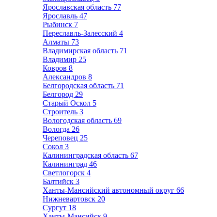
Ярославская область
77
Ярославль
47
Рыбинск
7
Переславль-Залесский
4
Алматы
73
Владимирская область
71
Владимир
25
Ковров
8
Александров
8
Белгородская область
71
Белгород
29
Старый Оскол
5
Строитель
3
Вологодская область
69
Вологда
26
Череповец
25
Сокол
3
Калининградская область
67
Калининград
46
Светлогорск
4
Балтийск
3
Ханты-Мансийский автономный округ
66
Нижневартовск
20
Сургут
18
Ханты-Мансийск
9