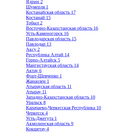
Ядрин
2
Шумерля
1
Костанайская область
17
Костанай
15
Тобыл
2
Восточно-Казахстанская область
16
Усть-Каменогорск
16
Павлодарская область
15
Павлодар
13
Аксу
2
Республика Алтай
14
Горно-Алтайск
5
Мангистауская область
14
Актау
6
Форт-Шевченко
1
Жанаозен
1
Атырауская область
11
Атырау
11
Западно-Казахстанская область
10
Уральск
8
Карачаево-Черкесская Республика
10
Черкесск
4
Усть-Джегута
1
Акмолинская область
9
Кокшетау
4