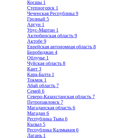
Косшы
1
Степногорск
1
Чеченская Республика
9
Грозный
5
Аргун
1
Урус-Мартан
1
Актюбинская область
9
Актобе
9
Еврейская автономная область
8
Биробиджан
4
Облучье
1
Чуйская область
8
Кант
3
Кара-Балта
1
Токмок
1
Абай область
7
Семей
6
Северо-Казахстанская область
7
Петропавловск
7
Магаданская область
6
Магадан
6
Республика Тыва
6
Кызыл
5
Республика Калмыкия
6
Лагань
1