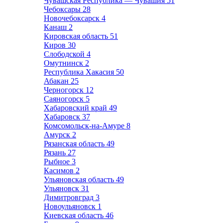
Чувашская Республика — Чувашия
51
Чебоксары
28
Новочебоксарск
4
Канаш
2
Кировская область
51
Киров
30
Слободской
4
Омутнинск
2
Республика Хакасия
50
Абакан
25
Черногорск
12
Саяногорск
5
Хабаровский край
49
Хабаровск
37
Комсомольск-на-Амуре
8
Амурск
2
Рязанская область
49
Рязань
27
Рыбное
3
Касимов
2
Ульяновская область
49
Ульяновск
31
Димитровград
3
Новоульяновск
1
Киевская область
46