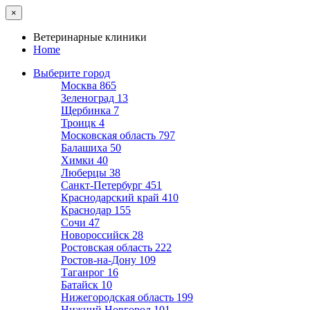
×
Ветеринарные клиники
Home
Выберите город
Москва
865
Зеленоград
13
Щербинка
7
Троицк
4
Московская область
797
Балашиха
50
Химки
40
Люберцы
38
Санкт-Петербург
451
Краснодарский край
410
Краснодар
155
Сочи
47
Новороссийск
28
Ростовская область
222
Ростов-на-Дону
109
Таганрог
16
Батайск
10
Нижегородская область
199
Нижний Новгород
101