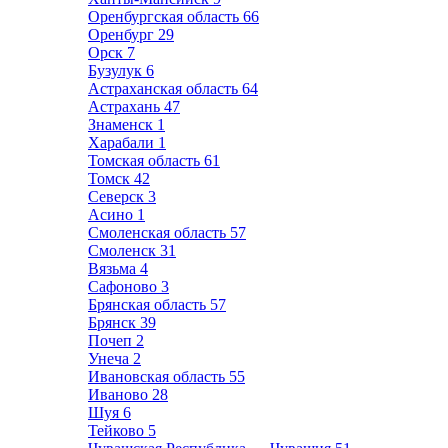
Оренбургская область
66
Оренбург
29
Орск
7
Бузулук
6
Астраханская область
64
Астрахань
47
Знаменск
1
Харабали
1
Томская область
61
Томск
42
Северск
3
Асино
1
Смоленская область
57
Смоленск
31
Вязьма
4
Сафоново
3
Брянская область
57
Брянск
39
Почеп
2
Унеча
2
Ивановская область
55
Иваново
28
Шуя
6
Тейково
5