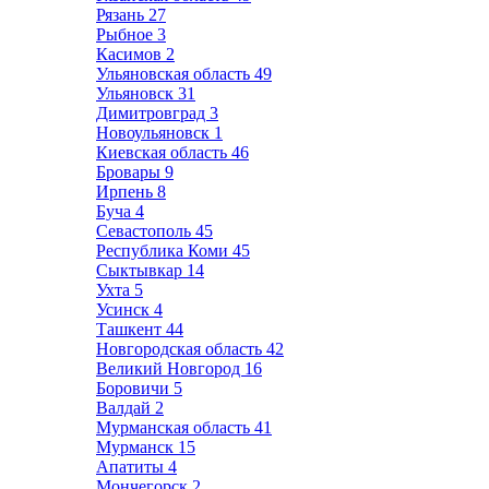
Рязань
27
Рыбное
3
Касимов
2
Ульяновская область
49
Ульяновск
31
Димитровград
3
Новоульяновск
1
Киевская область
46
Бровары
9
Ирпень
8
Буча
4
Севастополь
45
Республика Коми
45
Сыктывкар
14
Ухта
5
Усинск
4
Ташкент
44
Новгородская область
42
Великий Новгород
16
Боровичи
5
Валдай
2
Мурманская область
41
Мурманск
15
Апатиты
4
Мончегорск
2