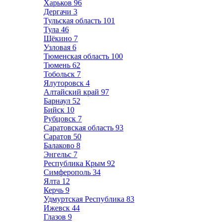
Харьков
96
Дергачи
3
Тульская область
101
Тула
46
Щёкино
7
Узловая
6
Тюменская область
100
Тюмень
62
Тобольск
7
Ялуторовск
4
Алтайский край
97
Барнаул
52
Бийск
10
Рубцовск
7
Саратовская область
93
Саратов
50
Балаково
8
Энгельс
7
Республика Крым
92
Симферополь
34
Ялта
12
Керчь
9
Удмуртская Республика
83
Ижевск
44
Глазов
9