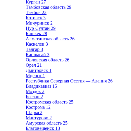
Курган
27
Тамбовская область
29
Тамбов
22
Котовск
3
Мичуринск
2
Нур-Султан
29
Бишкек
28
Алматинская область
26
Каскелен
3
Талгар
3
Капшагай
3
Орловская область
26
Орел
21
Дмитровск
1
Мценск
1
Республика Северная Осетия — Алания
26
Владикавказ
15
Моздок
2
Беслан
2
Костромская область
25
Кострома
12
Шарья
2
Мантурово
2
Амурская область
25
Благовещенск
13