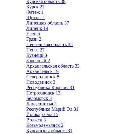
Курская область
38
Курск
27
Фатеж
1
Щигры
1
Липецкая область
37
Липецк
19
Елец
5
Грязи
2
Пензенская область
35
Пенза
27
Кузнецк
3
Заречный
2
Архангельская область
33
Архангельск
19
Северодвинск
8
Новодвинск
3
Республика Карелия
31
Петрозаводск
13
Беломорск
3
Лахденпохья
2
Республика Марий Эл
31
Йошкар-Ола
15
Волжск
3
Козьмодемьянск
2
Курганская область
31