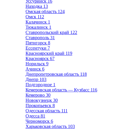
Уссурийск
16
Находка
13
Омская область
124
Омск
112
Калачинск
1
Тюкалинск
1
Ставропольский край
122
Ставрополь
31
Пятигорск
8
Ессентуки
7
Красноярский край
119
Красноярск
67
Норильск
9
Ачинск
6
Днепропетровская область
118
Днепр
103
Подгородное
1
Кемеровская область — Кузбасс
116
Кемерово
30
Новокузнецк
30
Прокопьевск
8
Одесская область
111
Одесса
81
Черноморск
6
Харьковская область
103