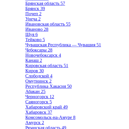
Брянская область
57
Брянск
39
Почеп
2
Унеча
2
Ивановская область
55
Иваново
28
Шуя
6
Тейково
5
Чувашская Республика — Чувашия
51
Чебоксары
28
Новочебоксарск
4
Канаш
2
Кировская область
51
Киров
30
Слободской
4
Омутнинск
2
Республика Хакасия
50
Абакан
25
Черногорск
12
Саяногорск
5
Хабаровский край
49
Хабаровск
37
Комсомольск-на-Амуре
8
Амурск
2
Рязанская область
49