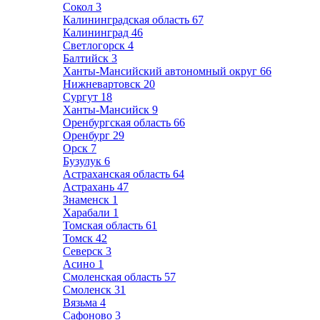
Сокол
3
Калининградская область
67
Калининград
46
Светлогорск
4
Балтийск
3
Ханты-Мансийский автономный округ
66
Нижневартовск
20
Сургут
18
Ханты-Мансийск
9
Оренбургская область
66
Оренбург
29
Орск
7
Бузулук
6
Астраханская область
64
Астрахань
47
Знаменск
1
Харабали
1
Томская область
61
Томск
42
Северск
3
Асино
1
Смоленская область
57
Смоленск
31
Вязьма
4
Сафоново
3