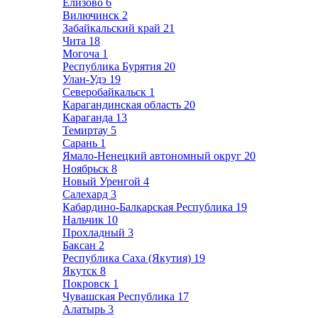
Елизово
6
Вилючинск
2
Забайкальский край
21
Чита
18
Могоча
1
Республика Бурятия
20
Улан-Удэ
19
Северобайкальск
1
Карагандинская область
20
Караганда
13
Темиртау
5
Сарань
1
Ямало-Ненецкий автономный округ
20
Ноябрьск
8
Новый Уренгой
4
Салехард
3
Кабардино-Балкарская Республика
19
Нальчик
10
Прохладный
3
Баксан
2
Республика Саха (Якутия)
19
Якутск
8
Покровск
1
Чувашская Республика
17
Алатырь
3