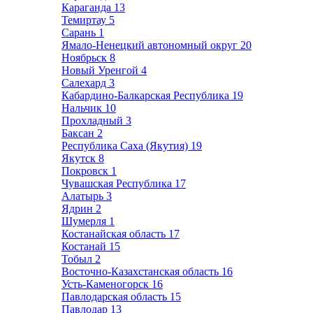
Караганда
13
Темиртау
5
Сарань
1
Ямало-Ненецкий автономный округ
20
Ноябрьск
8
Новый Уренгой
4
Салехард
3
Кабардино-Балкарская Республика
19
Нальчик
10
Прохладный
3
Баксан
2
Республика Саха (Якутия)
19
Якутск
8
Покровск
1
Чувашская Республика
17
Алатырь
3
Ядрин
2
Шумерля
1
Костанайская область
17
Костанай
15
Тобыл
2
Восточно-Казахстанская область
16
Усть-Каменогорск
16
Павлодарская область
15
Павлодар
13