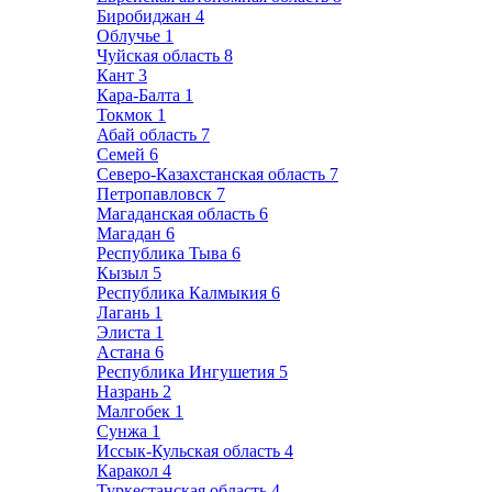
Биробиджан
4
Облучье
1
Чуйская область
8
Кант
3
Кара-Балта
1
Токмок
1
Абай область
7
Семей
6
Северо-Казахстанская область
7
Петропавловск
7
Магаданская область
6
Магадан
6
Республика Тыва
6
Кызыл
5
Республика Калмыкия
6
Лагань
1
Элиста
1
Астана
6
Республика Ингушетия
5
Назрань
2
Малгобек
1
Сунжа
1
Иссык-Кульская область
4
Каракол
4
Туркестанская область
4