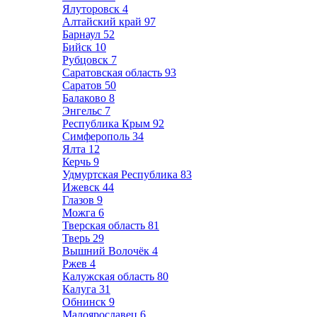
Ялуторовск
4
Алтайский край
97
Барнаул
52
Бийск
10
Рубцовск
7
Саратовская область
93
Саратов
50
Балаково
8
Энгельс
7
Республика Крым
92
Симферополь
34
Ялта
12
Керчь
9
Удмуртская Республика
83
Ижевск
44
Глазов
9
Можга
6
Тверская область
81
Тверь
29
Вышний Волочёк
4
Ржев
4
Калужская область
80
Калуга
31
Обнинск
9
Малоярославец
6