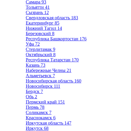
Самара
93
Тольятти
41
Сызрань
12
Свердловская область
183
Екатеринбург
85
Нижний Тагил
14
Березовский
8
Республика Башкортостан
176
Уфа
72
Стерлитамак
9
Октябрьский
8
Республика Татарстан
170
Казань
73
Набережные Челны
21
Альметьевск
7
Новосибирская область
160
Новосибирск
111
Бердск
7
Обь
2
Пермский край
151
Пермь
78
Соликамск
7
Краснокамск
6
Иркутская область
147
Иркутск
68