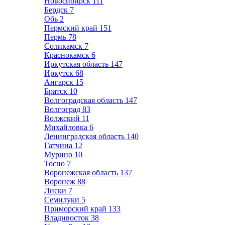
Новосибирск
111
Бердск
7
Обь
2
Пермский край
151
Пермь
78
Соликамск
7
Краснокамск
6
Иркутская область
147
Иркутск
68
Ангарск
15
Братск
10
Волгоградская область
147
Волгоград
83
Волжский
11
Михайловка
6
Ленинградская область
140
Гатчина
12
Мурино
10
Тосно
7
Воронежская область
137
Воронеж
88
Лиски
7
Семилуки
5
Приморский край
133
Владивосток
38