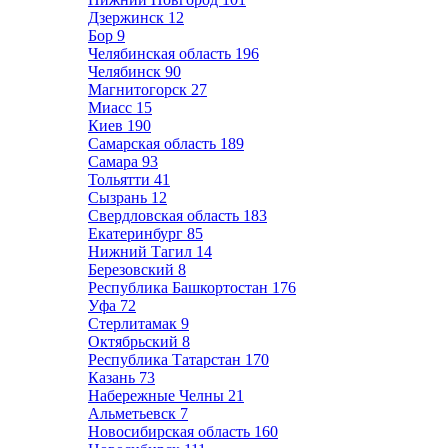
Дзержинск
12
Бор
9
Челябинская область
196
Челябинск
90
Магнитогорск
27
Миасс
15
Киев
190
Самарская область
189
Самара
93
Тольятти
41
Сызрань
12
Свердловская область
183
Екатеринбург
85
Нижний Тагил
14
Березовский
8
Республика Башкортостан
176
Уфа
72
Стерлитамак
9
Октябрьский
8
Республика Татарстан
170
Казань
73
Набережные Челны
21
Альметьевск
7
Новосибирская область
160