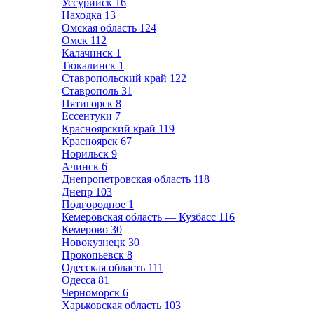
Уссурийск
16
Находка
13
Омская область
124
Омск
112
Калачинск
1
Тюкалинск
1
Ставропольский край
122
Ставрополь
31
Пятигорск
8
Ессентуки
7
Красноярский край
119
Красноярск
67
Норильск
9
Ачинск
6
Днепропетровская область
118
Днепр
103
Подгородное
1
Кемеровская область — Кузбасс
116
Кемерово
30
Новокузнецк
30
Прокопьевск
8
Одесская область
111
Одесса
81
Черноморск
6
Харьковская область
103