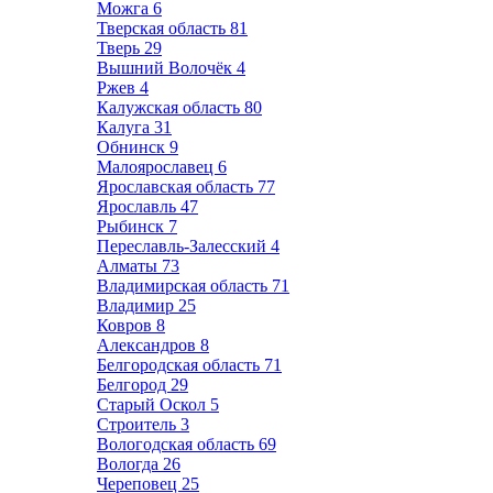
Можга
6
Тверская область
81
Тверь
29
Вышний Волочёк
4
Ржев
4
Калужская область
80
Калуга
31
Обнинск
9
Малоярославец
6
Ярославская область
77
Ярославль
47
Рыбинск
7
Переславль-Залесский
4
Алматы
73
Владимирская область
71
Владимир
25
Ковров
8
Александров
8
Белгородская область
71
Белгород
29
Старый Оскол
5
Строитель
3
Вологодская область
69
Вологда
26
Череповец
25