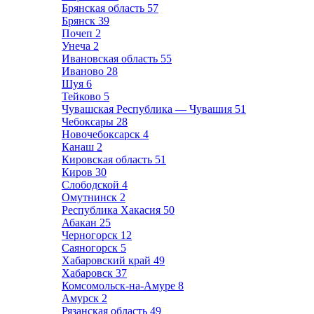
Брянская область
57
Брянск
39
Почеп
2
Унеча
2
Ивановская область
55
Иваново
28
Шуя
6
Тейково
5
Чувашская Республика — Чувашия
51
Чебоксары
28
Новочебоксарск
4
Канаш
2
Кировская область
51
Киров
30
Слободской
4
Омутнинск
2
Республика Хакасия
50
Абакан
25
Черногорск
12
Саяногорск
5
Хабаровский край
49
Хабаровск
37
Комсомольск-на-Амуре
8
Амурск
2
Рязанская область
49