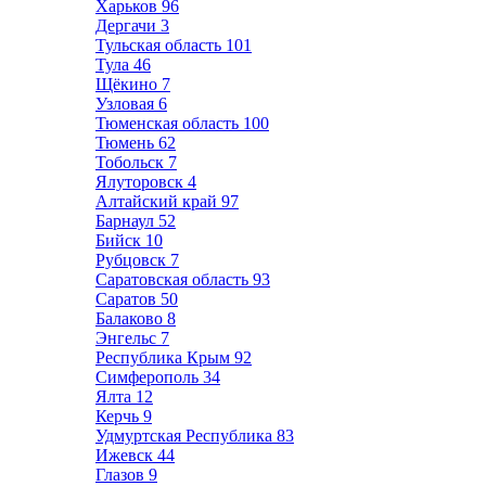
Харьков
96
Дергачи
3
Тульская область
101
Тула
46
Щёкино
7
Узловая
6
Тюменская область
100
Тюмень
62
Тобольск
7
Ялуторовск
4
Алтайский край
97
Барнаул
52
Бийск
10
Рубцовск
7
Саратовская область
93
Саратов
50
Балаково
8
Энгельс
7
Республика Крым
92
Симферополь
34
Ялта
12
Керчь
9
Удмуртская Республика
83
Ижевск
44
Глазов
9