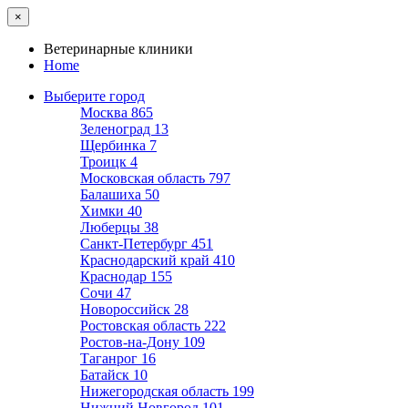
×
Ветеринарные клиники
Home
Выберите город
Москва
865
Зеленоград
13
Щербинка
7
Троицк
4
Московская область
797
Балашиха
50
Химки
40
Люберцы
38
Санкт-Петербург
451
Краснодарский край
410
Краснодар
155
Сочи
47
Новороссийск
28
Ростовская область
222
Ростов-на-Дону
109
Таганрог
16
Батайск
10
Нижегородская область
199
Нижний Новгород
101