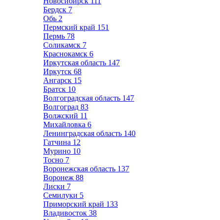
Новосибирск
111
Бердск
7
Обь
2
Пермский край
151
Пермь
78
Соликамск
7
Краснокамск
6
Иркутская область
147
Иркутск
68
Ангарск
15
Братск
10
Волгоградская область
147
Волгоград
83
Волжский
11
Михайловка
6
Ленинградская область
140
Гатчина
12
Мурино
10
Тосно
7
Воронежская область
137
Воронеж
88
Лиски
7
Семилуки
5
Приморский край
133
Владивосток
38