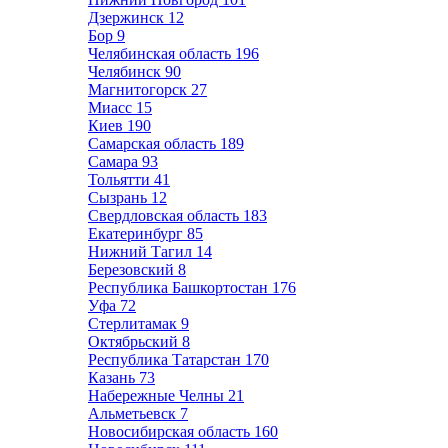
Дзержинск
12
Бор
9
Челябинская область
196
Челябинск
90
Магнитогорск
27
Миасс
15
Киев
190
Самарская область
189
Самара
93
Тольятти
41
Сызрань
12
Свердловская область
183
Екатеринбург
85
Нижний Тагил
14
Березовский
8
Республика Башкортостан
176
Уфа
72
Стерлитамак
9
Октябрьский
8
Республика Татарстан
170
Казань
73
Набережные Челны
21
Альметьевск
7
Новосибирская область
160