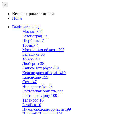
×
Ветеринарные клиники
Home
Выберите город
Москва
865
Зеленоград
13
Щербинка
7
Троицк
4
Московская область
797
Балашиха
50
Химки
40
Люберцы
38
Санкт-Петербург
451
Краснодарский край
410
Краснодар
155
Сочи
47
Новороссийск
28
Ростовская область
222
Ростов-на-Дону
109
Таганрог
16
Батайск
10
Нижегородская область
199
Нижний Новгород
101