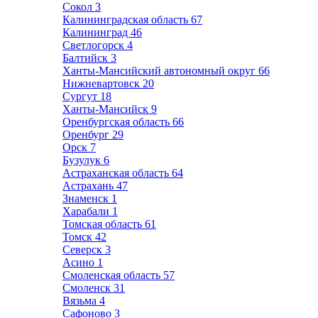
Сокол
3
Калининградская область
67
Калининград
46
Светлогорск
4
Балтийск
3
Ханты-Мансийский автономный округ
66
Нижневартовск
20
Сургут
18
Ханты-Мансийск
9
Оренбургская область
66
Оренбург
29
Орск
7
Бузулук
6
Астраханская область
64
Астрахань
47
Знаменск
1
Харабали
1
Томская область
61
Томск
42
Северск
3
Асино
1
Смоленская область
57
Смоленск
31
Вязьма
4
Сафоново
3