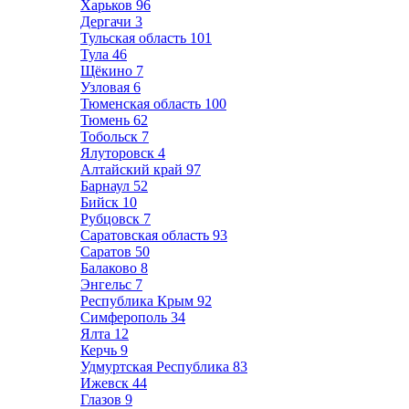
Харьков
96
Дергачи
3
Тульская область
101
Тула
46
Щёкино
7
Узловая
6
Тюменская область
100
Тюмень
62
Тобольск
7
Ялуторовск
4
Алтайский край
97
Барнаул
52
Бийск
10
Рубцовск
7
Саратовская область
93
Саратов
50
Балаково
8
Энгельс
7
Республика Крым
92
Симферополь
34
Ялта
12
Керчь
9
Удмуртская Республика
83
Ижевск
44
Глазов
9