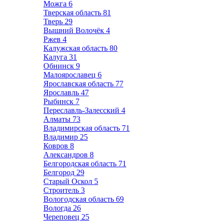
Можга
6
Тверская область
81
Тверь
29
Вышний Волочёк
4
Ржев
4
Калужская область
80
Калуга
31
Обнинск
9
Малоярославец
6
Ярославская область
77
Ярославль
47
Рыбинск
7
Переславль-Залесский
4
Алматы
73
Владимирская область
71
Владимир
25
Ковров
8
Александров
8
Белгородская область
71
Белгород
29
Старый Оскол
5
Строитель
3
Вологодская область
69
Вологда
26
Череповец
25