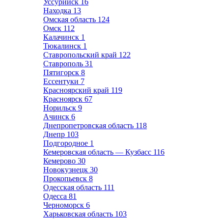
Уссурийск
16
Находка
13
Омская область
124
Омск
112
Калачинск
1
Тюкалинск
1
Ставропольский край
122
Ставрополь
31
Пятигорск
8
Ессентуки
7
Красноярский край
119
Красноярск
67
Норильск
9
Ачинск
6
Днепропетровская область
118
Днепр
103
Подгородное
1
Кемеровская область — Кузбасс
116
Кемерово
30
Новокузнецк
30
Прокопьевск
8
Одесская область
111
Одесса
81
Черноморск
6
Харьковская область
103