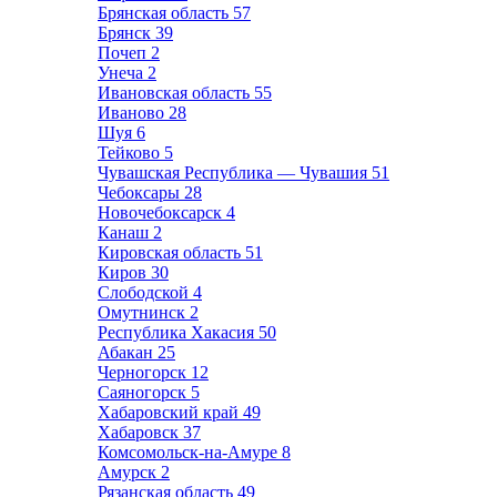
Брянская область
57
Брянск
39
Почеп
2
Унеча
2
Ивановская область
55
Иваново
28
Шуя
6
Тейково
5
Чувашская Республика — Чувашия
51
Чебоксары
28
Новочебоксарск
4
Канаш
2
Кировская область
51
Киров
30
Слободской
4
Омутнинск
2
Республика Хакасия
50
Абакан
25
Черногорск
12
Саяногорск
5
Хабаровский край
49
Хабаровск
37
Комсомольск-на-Амуре
8
Амурск
2
Рязанская область
49