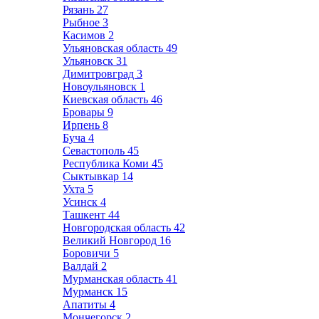
Рязань
27
Рыбное
3
Касимов
2
Ульяновская область
49
Ульяновск
31
Димитровград
3
Новоульяновск
1
Киевская область
46
Бровары
9
Ирпень
8
Буча
4
Севастополь
45
Республика Коми
45
Сыктывкар
14
Ухта
5
Усинск
4
Ташкент
44
Новгородская область
42
Великий Новгород
16
Боровичи
5
Валдай
2
Мурманская область
41
Мурманск
15
Апатиты
4
Мончегорск
2