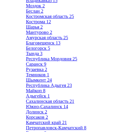
Владикавказ
15
Моздок
2
Беслан
2
Костромская область
25
Кострома
12
Шарья
2
Мантурово
2
Амурская область
25
Благовещенск
13
Белогорск
5
Тында
3
Республика Мордовия
25
Саранск
9
Рузаевка
2
Темников
1
Шымкент
24
Республика Адыгея
23
Майкоп
8
Адыгейск
1
Сахалинская область
21
Южно-Сахалинск
14
Долинск
2
Корсаков
2
Камчатский край
21
Петропавловск-Камчатский
8