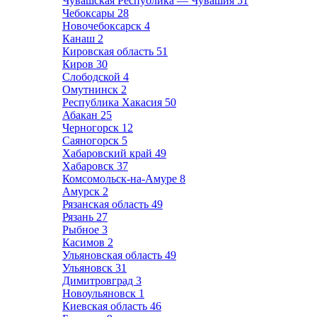
Чувашская Республика — Чувашия
51
Чебоксары
28
Новочебоксарск
4
Канаш
2
Кировская область
51
Киров
30
Слободской
4
Омутнинск
2
Республика Хакасия
50
Абакан
25
Черногорск
12
Саяногорск
5
Хабаровский край
49
Хабаровск
37
Комсомольск-на-Амуре
8
Амурск
2
Рязанская область
49
Рязань
27
Рыбное
3
Касимов
2
Ульяновская область
49
Ульяновск
31
Димитровград
3
Новоульяновск
1
Киевская область
46