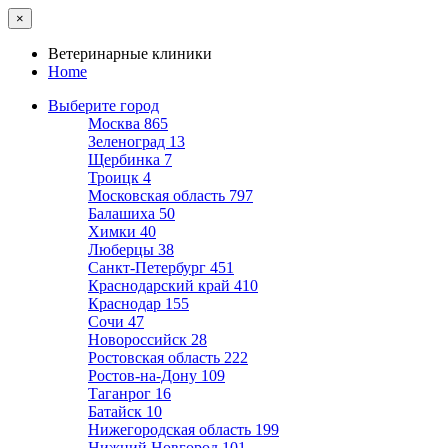
×
Ветеринарные клиники
Home
Выберите город
Москва
865
Зеленоград
13
Щербинка
7
Троицк
4
Московская область
797
Балашиха
50
Химки
40
Люберцы
38
Санкт-Петербург
451
Краснодарский край
410
Краснодар
155
Сочи
47
Новороссийск
28
Ростовская область
222
Ростов-на-Дону
109
Таганрог
16
Батайск
10
Нижегородская область
199
Нижний Новгород
101