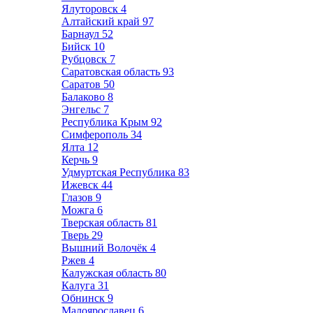
Ялуторовск
4
Алтайский край
97
Барнаул
52
Бийск
10
Рубцовск
7
Саратовская область
93
Саратов
50
Балаково
8
Энгельс
7
Республика Крым
92
Симферополь
34
Ялта
12
Керчь
9
Удмуртская Республика
83
Ижевск
44
Глазов
9
Можга
6
Тверская область
81
Тверь
29
Вышний Волочёк
4
Ржев
4
Калужская область
80
Калуга
31
Обнинск
9
Малоярославец
6