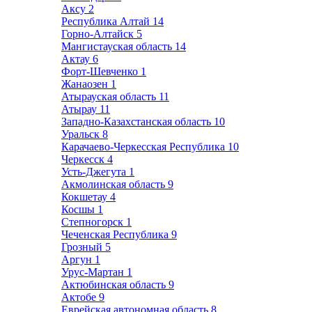
Аксу
2
Республика Алтай
14
Горно-Алтайск
5
Мангистауская область
14
Актау
6
Форт-Шевченко
1
Жанаозен
1
Атырауская область
11
Атырау
11
Западно-Казахстанская область
10
Уральск
8
Карачаево-Черкесская Республика
10
Черкесск
4
Усть-Джегута
1
Акмолинская область
9
Кокшетау
4
Косшы
1
Степногорск
1
Чеченская Республика
9
Грозный
5
Аргун
1
Урус-Мартан
1
Актюбинская область
9
Актобе
9
Еврейская автономная область
8