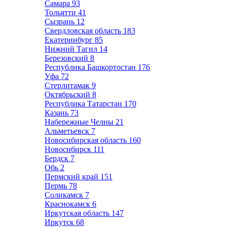
Самара
93
Тольятти
41
Сызрань
12
Свердловская область
183
Екатеринбург
85
Нижний Тагил
14
Березовский
8
Республика Башкортостан
176
Уфа
72
Стерлитамак
9
Октябрьский
8
Республика Татарстан
170
Казань
73
Набережные Челны
21
Альметьевск
7
Новосибирская область
160
Новосибирск
111
Бердск
7
Обь
2
Пермский край
151
Пермь
78
Соликамск
7
Краснокамск
6
Иркутская область
147
Иркутск
68