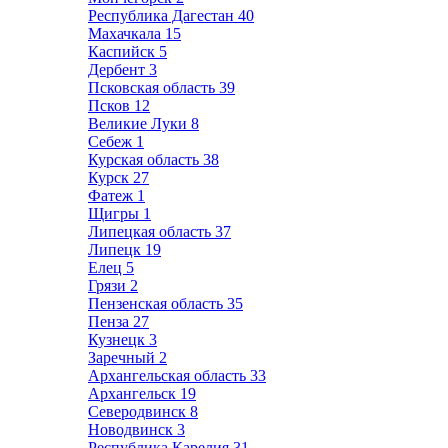
Республика Дагестан
40
Махачкала
15
Каспийск
5
Дербент
3
Псковская область
39
Псков
12
Великие Луки
8
Себеж
1
Курская область
38
Курск
27
Фатеж
1
Щигры
1
Липецкая область
37
Липецк
19
Елец
5
Грязи
2
Пензенская область
35
Пенза
27
Кузнецк
3
Заречный
2
Архангельская область
33
Архангельск
19
Северодвинск
8
Новодвинск
3
Республика Карелия
31