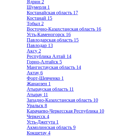
Ядрин
2
Шумерля
1
Костанайская область
17
Костанай
15
Тобыл
2
Восточно-Казахстанская область
16
Усть-Каменогорск
16
Павлодарская область
15
Павлодар
13
Аксу
2
Республика Алтай
14
Горно-Алтайск
5
Мангистауская область
14
Актау
6
Форт-Шевченко
1
Жанаозен
1
Атырауская область
11
Атырау
11
Западно-Казахстанская область
10
Уральск
8
Карачаево-Черкесская Республика
10
Черкесск
4
Усть-Джегута
1
Акмолинская область
9
Кокшетау
4