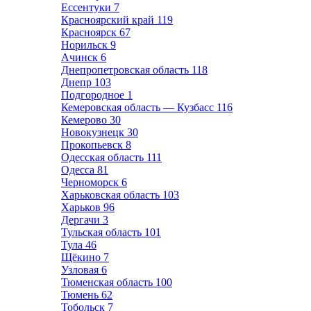
Ессентуки
7
Красноярский край
119
Красноярск
67
Норильск
9
Ачинск
6
Днепропетровская область
118
Днепр
103
Подгородное
1
Кемеровская область — Кузбасс
116
Кемерово
30
Новокузнецк
30
Прокопьевск
8
Одесская область
111
Одесса
81
Черноморск
6
Харьковская область
103
Харьков
96
Дергачи
3
Тульская область
101
Тула
46
Щёкино
7
Узловая
6
Тюменская область
100
Тюмень
62
Тобольск
7