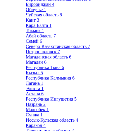
Биробиджан
4
Облучье
1
Чуйская область
8
Кант
3
Кара-Балта
1
Токмок
1
Абай область
7
Семей
6
Северо-Казахстанская область
7
Петропавловск
7
Магаданская область
6
Магадан
6
Республика Тыва
6
Кызыл
5
Республика Калмыкия
6
Лагань
1
Элиста
1
Астана
6
Республика Ингушетия
5
Назрань
2
Малгобек
1
Сунжа
1
Иссык-Кульская область
4
Каракол
4
Туркестанская область
4