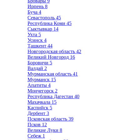
Бровары
9
Ирпень
8
Буча
4
Севастополь
45
Республика Коми
45
Сыктывкар
14
Ухта
5
Усинск
4
Ташкент
44
Новгородская область
42
Великий Новгород
16
Боровичи
5
Валдай
2
Мурманская область
41
Мурманск
15
Апатиты
4
Мончегорск
2
Республика Дагестан
40
Махачкала
15
Каспийск
5
Дербент
3
Псковская область
39
Псков
12
Великие Луки
8
Себеж
1