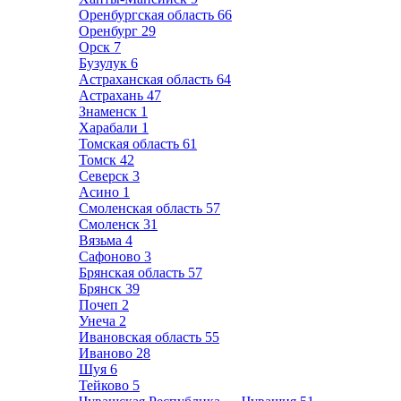
Оренбургская область
66
Оренбург
29
Орск
7
Бузулук
6
Астраханская область
64
Астрахань
47
Знаменск
1
Харабали
1
Томская область
61
Томск
42
Северск
3
Асино
1
Смоленская область
57
Смоленск
31
Вязьма
4
Сафоново
3
Брянская область
57
Брянск
39
Почеп
2
Унеча
2
Ивановская область
55
Иваново
28
Шуя
6
Тейково
5