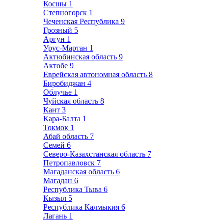
Косшы
1
Степногорск
1
Чеченская Республика
9
Грозный
5
Аргун
1
Урус-Мартан
1
Актюбинская область
9
Актобе
9
Еврейская автономная область
8
Биробиджан
4
Облучье
1
Чуйская область
8
Кант
3
Кара-Балта
1
Токмок
1
Абай область
7
Семей
6
Северо-Казахстанская область
7
Петропавловск
7
Магаданская область
6
Магадан
6
Республика Тыва
6
Кызыл
5
Республика Калмыкия
6
Лагань
1