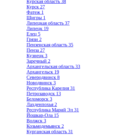
Курская область
38
Курск
27
Фатеж
1
Щигры
1
Липецкая область
37
Липецк
19
Елец
5
Грязи
2
Пензенская область
35
Пенза
27
Кузнецк
3
Заречный
2
Архангельская область
33
Архангельск
19
Северодвинск
8
Новодвинск
3
Республика Карелия
31
Петрозаводск
13
Беломорск
3
Лахденпохья
2
Республика Марий Эл
31
Йошкар-Ола
15
Волжск
3
Козьмодемьянск
2
Курганская область
31