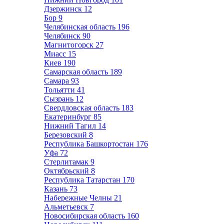
Дзержинск
12
Бор
9
Челябинская область
196
Челябинск
90
Магнитогорск
27
Миасс
15
Киев
190
Самарская область
189
Самара
93
Тольятти
41
Сызрань
12
Свердловская область
183
Екатеринбург
85
Нижний Тагил
14
Березовский
8
Республика Башкортостан
176
Уфа
72
Стерлитамак
9
Октябрьский
8
Республика Татарстан
170
Казань
73
Набережные Челны
21
Альметьевск
7
Новосибирская область
160