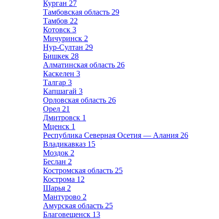
Курган
27
Тамбовская область
29
Тамбов
22
Котовск
3
Мичуринск
2
Нур-Султан
29
Бишкек
28
Алматинская область
26
Каскелен
3
Талгар
3
Капшагай
3
Орловская область
26
Орел
21
Дмитровск
1
Мценск
1
Республика Северная Осетия — Алания
26
Владикавказ
15
Моздок
2
Беслан
2
Костромская область
25
Кострома
12
Шарья
2
Мантурово
2
Амурская область
25
Благовещенск
13