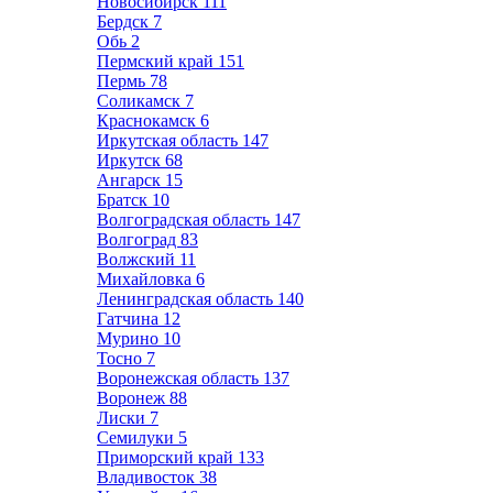
Новосибирск
111
Бердск
7
Обь
2
Пермский край
151
Пермь
78
Соликамск
7
Краснокамск
6
Иркутская область
147
Иркутск
68
Ангарск
15
Братск
10
Волгоградская область
147
Волгоград
83
Волжский
11
Михайловка
6
Ленинградская область
140
Гатчина
12
Мурино
10
Тосно
7
Воронежская область
137
Воронеж
88
Лиски
7
Семилуки
5
Приморский край
133
Владивосток
38