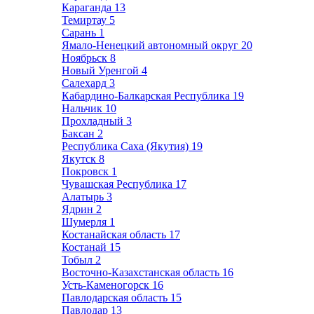
Караганда
13
Темиртау
5
Сарань
1
Ямало-Ненецкий автономный округ
20
Ноябрьск
8
Новый Уренгой
4
Салехард
3
Кабардино-Балкарская Республика
19
Нальчик
10
Прохладный
3
Баксан
2
Республика Саха (Якутия)
19
Якутск
8
Покровск
1
Чувашская Республика
17
Алатырь
3
Ядрин
2
Шумерля
1
Костанайская область
17
Костанай
15
Тобыл
2
Восточно-Казахстанская область
16
Усть-Каменогорск
16
Павлодарская область
15
Павлодар
13