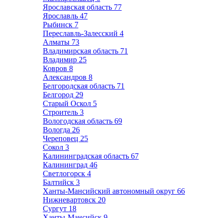
Ярославская область
77
Ярославль
47
Рыбинск
7
Переславль-Залесский
4
Алматы
73
Владимирская область
71
Владимир
25
Ковров
8
Александров
8
Белгородская область
71
Белгород
29
Старый Оскол
5
Строитель
3
Вологодская область
69
Вологда
26
Череповец
25
Сокол
3
Калининградская область
67
Калининград
46
Светлогорск
4
Балтийск
3
Ханты-Мансийский автономный округ
66
Нижневартовск
20
Сургут
18
Ханты-Мансийск
9