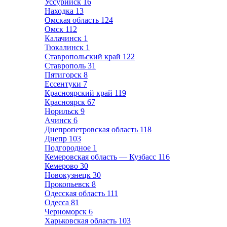
Уссурийск
16
Находка
13
Омская область
124
Омск
112
Калачинск
1
Тюкалинск
1
Ставропольский край
122
Ставрополь
31
Пятигорск
8
Ессентуки
7
Красноярский край
119
Красноярск
67
Норильск
9
Ачинск
6
Днепропетровская область
118
Днепр
103
Подгородное
1
Кемеровская область — Кузбасс
116
Кемерово
30
Новокузнецк
30
Прокопьевск
8
Одесская область
111
Одесса
81
Черноморск
6
Харьковская область
103