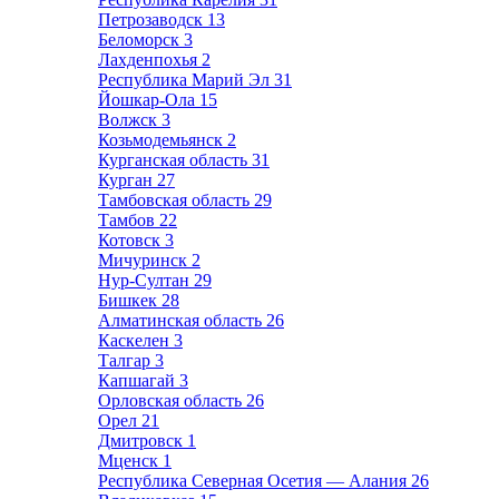
Петрозаводск
13
Беломорск
3
Лахденпохья
2
Республика Марий Эл
31
Йошкар-Ола
15
Волжск
3
Козьмодемьянск
2
Курганская область
31
Курган
27
Тамбовская область
29
Тамбов
22
Котовск
3
Мичуринск
2
Нур-Султан
29
Бишкек
28
Алматинская область
26
Каскелен
3
Талгар
3
Капшагай
3
Орловская область
26
Орел
21
Дмитровск
1
Мценск
1
Республика Северная Осетия — Алания
26