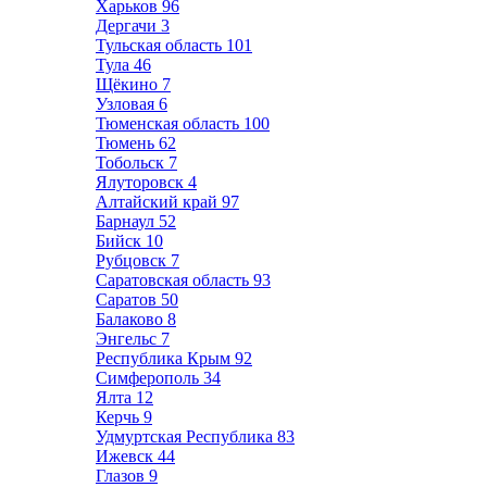
Харьков
96
Дергачи
3
Тульская область
101
Тула
46
Щёкино
7
Узловая
6
Тюменская область
100
Тюмень
62
Тобольск
7
Ялуторовск
4
Алтайский край
97
Барнаул
52
Бийск
10
Рубцовск
7
Саратовская область
93
Саратов
50
Балаково
8
Энгельс
7
Республика Крым
92
Симферополь
34
Ялта
12
Керчь
9
Удмуртская Республика
83
Ижевск
44
Глазов
9