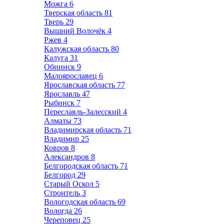
Можга
6
Тверская область
81
Тверь
29
Вышний Волочёк
4
Ржев
4
Калужская область
80
Калуга
31
Обнинск
9
Малоярославец
6
Ярославская область
77
Ярославль
47
Рыбинск
7
Переславль-Залесский
4
Алматы
73
Владимирская область
71
Владимир
25
Ковров
8
Александров
8
Белгородская область
71
Белгород
29
Старый Оскол
5
Строитель
3
Вологодская область
69
Вологда
26
Череповец
25