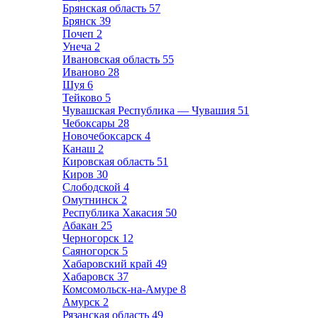
Брянская область
57
Брянск
39
Почеп
2
Унеча
2
Ивановская область
55
Иваново
28
Шуя
6
Тейково
5
Чувашская Республика — Чувашия
51
Чебоксары
28
Новочебоксарск
4
Канаш
2
Кировская область
51
Киров
30
Слободской
4
Омутнинск
2
Республика Хакасия
50
Абакан
25
Черногорск
12
Саяногорск
5
Хабаровский край
49
Хабаровск
37
Комсомольск-на-Амуре
8
Амурск
2
Рязанская область
49