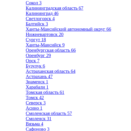
Сокол
3
Калининградская область
67
Калининград
46
Светлогорск
4
Балтийск
3
Ханты-Мансийский автономный округ
66
Нижневартовск
20
Сургут
18
Ханты-Мансийск
9
Оренбургская область
66
Оренбург
29
Орск
7
Бузулук
6
Астраханская область
64
Астрахань
47
Знаменск
1
Харабали
1
Томская область
61
Томск
42
Северск
3
Асино
1
Смоленская область
57
Смоленск
31
Вязьма
4
Сафоново
3