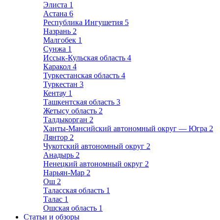
Элиста
1
Астана
6
Республика Ингушетия
5
Назрань
2
Малгобек
1
Сунжа
1
Иссык-Кульская область
4
Каракол
4
Туркестанская область
4
Туркестан
3
Кентау
1
Ташкентская область
3
Жетысу область
2
Талдыкорган
2
Ханты-Мансийский автономный округ — Югра
2
Лянтор
2
Чукотский автономный округ
2
Анадырь
2
Ненецкий автономный округ
2
Нарьян-Мар
2
Ош
2
Таласская область
1
Талас
1
Ошская область
1
Статьи и обзоры