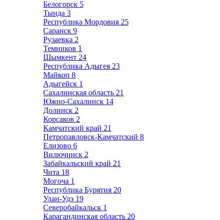
Белогорск
5
Тында
3
Республика Мордовия
25
Саранск
9
Рузаевка
2
Темников
1
Шымкент
24
Республика Адыгея
23
Майкоп
8
Адыгейск
1
Сахалинская область
21
Южно-Сахалинск
14
Долинск
2
Корсаков
2
Камчатский край
21
Петропавловск-Камчатский
8
Елизово
6
Вилючинск
2
Забайкальский край
21
Чита
18
Могоча
1
Республика Бурятия
20
Улан-Удэ
19
Северобайкальск
1
Карагандинская область
20