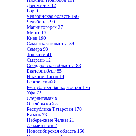
Дзержинск
12
Бор
9
Челябинская область
196
Челябинск
90
Магнитогорск
27
Миасс
15
Киев
190
Самарская область
189
Самара
93
Тольятти
41
Сызрань
12
Свердловская область
183
Екатеринбург
85
Нижний Тагил
14
Березовский
8
Республика Башкортостан
176
Уфа
72
Стерлитамак
9
Октябрьский
8
Республика Татарстан
170
Казань
73
Набережные Челны
21
Альметьевск
7
Новосибирская область
160