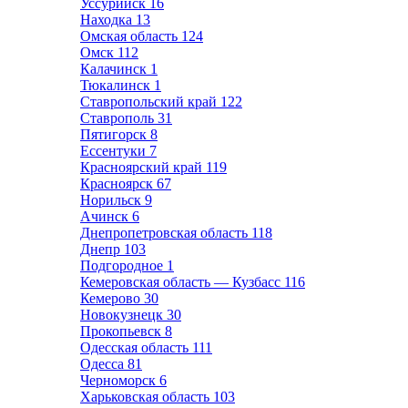
Уссурийск
16
Находка
13
Омская область
124
Омск
112
Калачинск
1
Тюкалинск
1
Ставропольский край
122
Ставрополь
31
Пятигорск
8
Ессентуки
7
Красноярский край
119
Красноярск
67
Норильск
9
Ачинск
6
Днепропетровская область
118
Днепр
103
Подгородное
1
Кемеровская область — Кузбасс
116
Кемерово
30
Новокузнецк
30
Прокопьевск
8
Одесская область
111
Одесса
81
Черноморск
6
Харьковская область
103