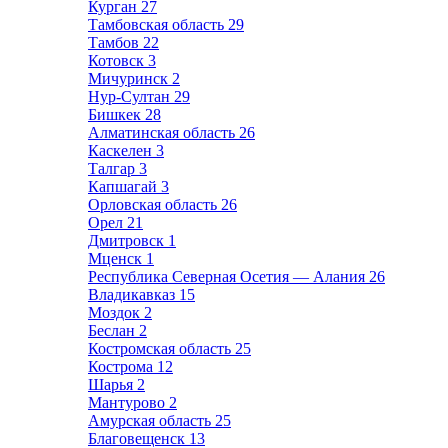
Курган
27
Тамбовская область
29
Тамбов
22
Котовск
3
Мичуринск
2
Нур-Султан
29
Бишкек
28
Алматинская область
26
Каскелен
3
Талгар
3
Капшагай
3
Орловская область
26
Орел
21
Дмитровск
1
Мценск
1
Республика Северная Осетия — Алания
26
Владикавказ
15
Моздок
2
Беслан
2
Костромская область
25
Кострома
12
Шарья
2
Мантурово
2
Амурская область
25
Благовещенск
13