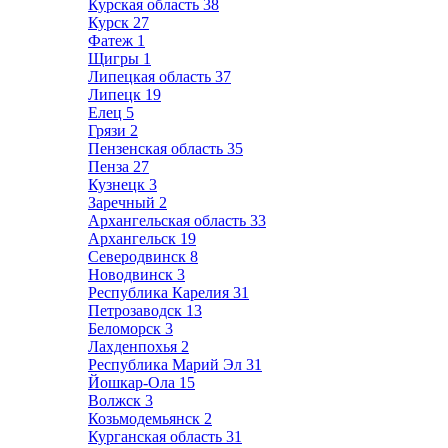
Курская область
38
Курск
27
Фатеж
1
Щигры
1
Липецкая область
37
Липецк
19
Елец
5
Грязи
2
Пензенская область
35
Пенза
27
Кузнецк
3
Заречный
2
Архангельская область
33
Архангельск
19
Северодвинск
8
Новодвинск
3
Республика Карелия
31
Петрозаводск
13
Беломорск
3
Лахденпохья
2
Республика Марий Эл
31
Йошкар-Ола
15
Волжск
3
Козьмодемьянск
2
Курганская область
31