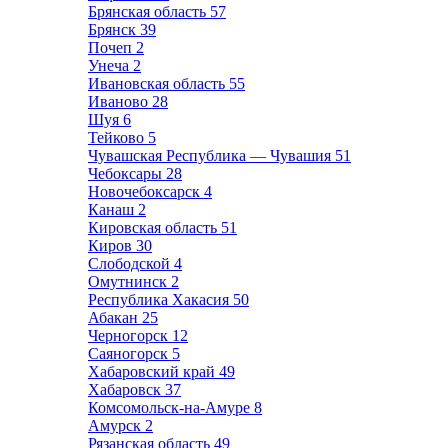
Брянская область
57
Брянск
39
Почеп
2
Унеча
2
Ивановская область
55
Иваново
28
Шуя
6
Тейково
5
Чувашская Республика — Чувашия
51
Чебоксары
28
Новочебоксарск
4
Канаш
2
Кировская область
51
Киров
30
Слободской
4
Омутнинск
2
Республика Хакасия
50
Абакан
25
Черногорск
12
Саяногорск
5
Хабаровский край
49
Хабаровск
37
Комсомольск-на-Амуре
8
Амурск
2
Рязанская область
49