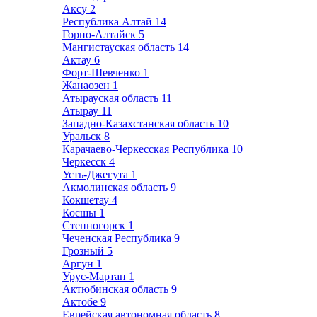
Аксу
2
Республика Алтай
14
Горно-Алтайск
5
Мангистауская область
14
Актау
6
Форт-Шевченко
1
Жанаозен
1
Атырауская область
11
Атырау
11
Западно-Казахстанская область
10
Уральск
8
Карачаево-Черкесская Республика
10
Черкесск
4
Усть-Джегута
1
Акмолинская область
9
Кокшетау
4
Косшы
1
Степногорск
1
Чеченская Республика
9
Грозный
5
Аргун
1
Урус-Мартан
1
Актюбинская область
9
Актобе
9
Еврейская автономная область
8