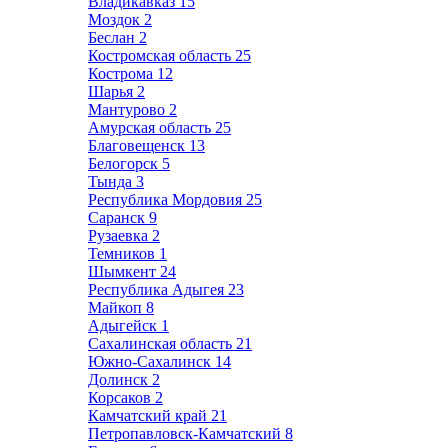
Владикавказ
15
Моздок
2
Беслан
2
Костромская область
25
Кострома
12
Шарья
2
Мантурово
2
Амурская область
25
Благовещенск
13
Белогорск
5
Тында
3
Республика Мордовия
25
Саранск
9
Рузаевка
2
Темников
1
Шымкент
24
Республика Адыгея
23
Майкоп
8
Адыгейск
1
Сахалинская область
21
Южно-Сахалинск
14
Долинск
2
Корсаков
2
Камчатский край
21
Петропавловск-Камчатский
8