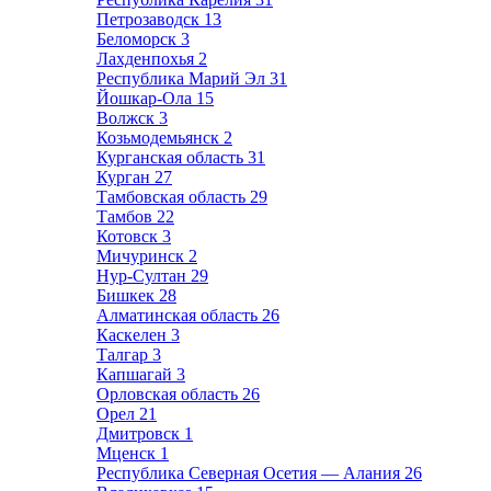
Петрозаводск
13
Беломорск
3
Лахденпохья
2
Республика Марий Эл
31
Йошкар-Ола
15
Волжск
3
Козьмодемьянск
2
Курганская область
31
Курган
27
Тамбовская область
29
Тамбов
22
Котовск
3
Мичуринск
2
Нур-Султан
29
Бишкек
28
Алматинская область
26
Каскелен
3
Талгар
3
Капшагай
3
Орловская область
26
Орел
21
Дмитровск
1
Мценск
1
Республика Северная Осетия — Алания
26