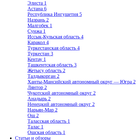
Элиста
1
Астана
6
Республика Ингушетия
5
Назрань
2
Малгобек
1
Сунжа
1
Иссык-Кульская область
4
Каракол
4
Туркестанская область
4
Туркестан
3
Кентау
1
Ташкентская область
3
Жетысу область
2
Талдыкорган
2
Ханты-Мансийский автономный округ — Югра
2
Лянтор
2
Чукотский автономный округ
2
Анадырь
2
Ненецкий автономный округ
2
Нарьян-Мар
2
Ош
2
Таласская область
1
Талас
1
Ошская область
1
Статьи и обзоры