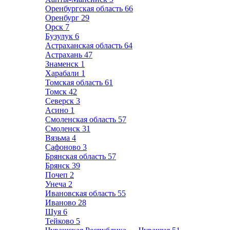
Оренбургская область
66
Оренбург
29
Орск
7
Бузулук
6
Астраханская область
64
Астрахань
47
Знаменск
1
Харабали
1
Томская область
61
Томск
42
Северск
3
Асино
1
Смоленская область
57
Смоленск
31
Вязьма
4
Сафоново
3
Брянская область
57
Брянск
39
Почеп
2
Унеча
2
Ивановская область
55
Иваново
28
Шуя
6
Тейково
5