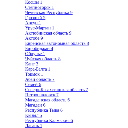
Косшы
1
Степногорск
1
Чеченская Республика
9
Грозный
5
Аргун
1
Урус-Мартан
1
Актюбинская область
9
Актобе
9
Еврейская автономная область
8
Биробиджан
4
Облучье
1
Чуйская область
8
Кант
3
Кара-Балта
1
Токмок
1
Абай область
7
Семей
6
Северо-Казахстанская область
7
Петропавловск
7
Магаданская область
6
Магадан
6
Республика Тыва
6
Кызыл
5
Республика Калмыкия
6
Лагань
1