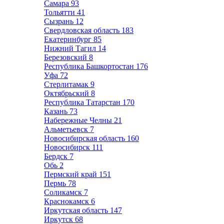
Самара
93
Тольятти
41
Сызрань
12
Свердловская область
183
Екатеринбург
85
Нижний Тагил
14
Березовский
8
Республика Башкортостан
176
Уфа
72
Стерлитамак
9
Октябрьский
8
Республика Татарстан
170
Казань
73
Набережные Челны
21
Альметьевск
7
Новосибирская область
160
Новосибирск
111
Бердск
7
Обь
2
Пермский край
151
Пермь
78
Соликамск
7
Краснокамск
6
Иркутская область
147
Иркутск
68