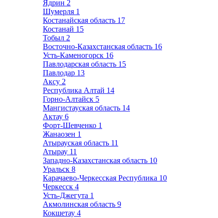
Ядрин
2
Шумерля
1
Костанайская область
17
Костанай
15
Тобыл
2
Восточно-Казахстанская область
16
Усть-Каменогорск
16
Павлодарская область
15
Павлодар
13
Аксу
2
Республика Алтай
14
Горно-Алтайск
5
Мангистауская область
14
Актау
6
Форт-Шевченко
1
Жанаозен
1
Атырауская область
11
Атырау
11
Западно-Казахстанская область
10
Уральск
8
Карачаево-Черкесская Республика
10
Черкесск
4
Усть-Джегута
1
Акмолинская область
9
Кокшетау
4