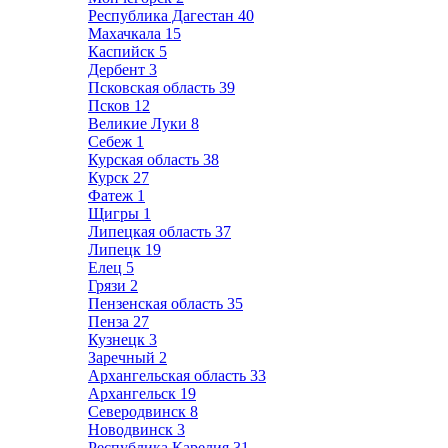
Республика Дагестан
40
Махачкала
15
Каспийск
5
Дербент
3
Псковская область
39
Псков
12
Великие Луки
8
Себеж
1
Курская область
38
Курск
27
Фатеж
1
Щигры
1
Липецкая область
37
Липецк
19
Елец
5
Грязи
2
Пензенская область
35
Пенза
27
Кузнецк
3
Заречный
2
Архангельская область
33
Архангельск
19
Северодвинск
8
Новодвинск
3
Республика Карелия
31