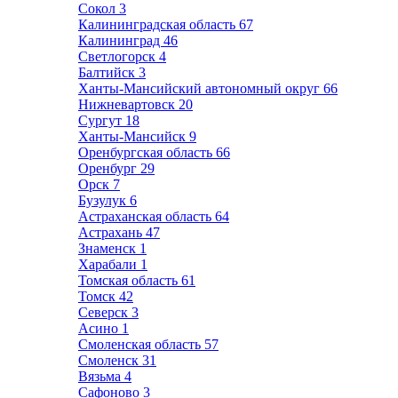
Сокол
3
Калининградская область
67
Калининград
46
Светлогорск
4
Балтийск
3
Ханты-Мансийский автономный округ
66
Нижневартовск
20
Сургут
18
Ханты-Мансийск
9
Оренбургская область
66
Оренбург
29
Орск
7
Бузулук
6
Астраханская область
64
Астрахань
47
Знаменск
1
Харабали
1
Томская область
61
Томск
42
Северск
3
Асино
1
Смоленская область
57
Смоленск
31
Вязьма
4
Сафоново
3