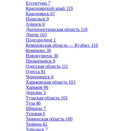
Ессентуки
7
Красноярский край
119
Красноярск
67
Норильск
9
Ачинск
6
Днепропетровская область
118
Днепр
103
Подгородное
1
Кемеровская область — Кузбасс
116
Кемерово
30
Новокузнецк
30
Прокопьевск
8
Одесская область
111
Одесса
81
Черноморск
6
Харьковская область
103
Харьков
96
Дергачи
3
Тульская область
101
Тула
46
Щёкино
7
Узловая
6
Тюменская область
100
Тюмень
62
Тобольск
7