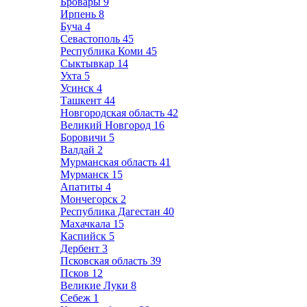
Бровары
9
Ирпень
8
Буча
4
Севастополь
45
Республика Коми
45
Сыктывкар
14
Ухта
5
Усинск
4
Ташкент
44
Новгородская область
42
Великий Новгород
16
Боровичи
5
Валдай
2
Мурманская область
41
Мурманск
15
Апатиты
4
Мончегорск
2
Республика Дагестан
40
Махачкала
15
Каспийск
5
Дербент
3
Псковская область
39
Псков
12
Великие Луки
8
Себеж
1