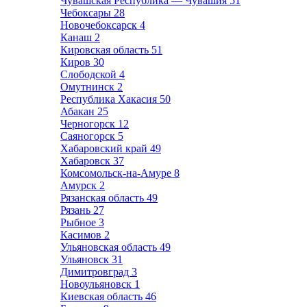
Чувашская Республика — Чувашия
51
Чебоксары
28
Новочебоксарск
4
Канаш
2
Кировская область
51
Киров
30
Слободской
4
Омутнинск
2
Республика Хакасия
50
Абакан
25
Черногорск
12
Саяногорск
5
Хабаровский край
49
Хабаровск
37
Комсомольск-на-Амуре
8
Амурск
2
Рязанская область
49
Рязань
27
Рыбное
3
Касимов
2
Ульяновская область
49
Ульяновск
31
Димитровград
3
Новоульяновск
1
Киевская область
46