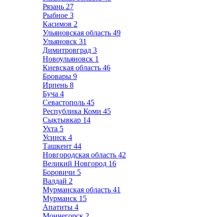
Рязань
27
Рыбное
3
Касимов
2
Ульяновская область
49
Ульяновск
31
Димитровград
3
Новоульяновск
1
Киевская область
46
Бровары
9
Ирпень
8
Буча
4
Севастополь
45
Республика Коми
45
Сыктывкар
14
Ухта
5
Усинск
4
Ташкент
44
Новгородская область
42
Великий Новгород
16
Боровичи
5
Валдай
2
Мурманская область
41
Мурманск
15
Апатиты
4
Мончегорск
2