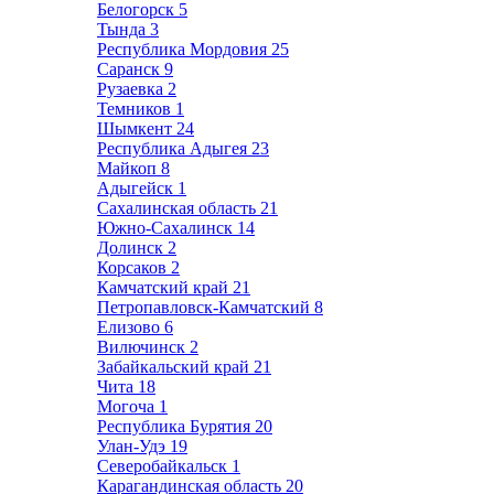
Белогорск
5
Тында
3
Республика Мордовия
25
Саранск
9
Рузаевка
2
Темников
1
Шымкент
24
Республика Адыгея
23
Майкоп
8
Адыгейск
1
Сахалинская область
21
Южно-Сахалинск
14
Долинск
2
Корсаков
2
Камчатский край
21
Петропавловск-Камчатский
8
Елизово
6
Вилючинск
2
Забайкальский край
21
Чита
18
Могоча
1
Республика Бурятия
20
Улан-Удэ
19
Северобайкальск
1
Карагандинская область
20