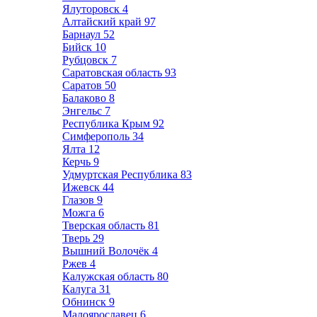
Ялуторовск
4
Алтайский край
97
Барнаул
52
Бийск
10
Рубцовск
7
Саратовская область
93
Саратов
50
Балаково
8
Энгельс
7
Республика Крым
92
Симферополь
34
Ялта
12
Керчь
9
Удмуртская Республика
83
Ижевск
44
Глазов
9
Можга
6
Тверская область
81
Тверь
29
Вышний Волочёк
4
Ржев
4
Калужская область
80
Калуга
31
Обнинск
9
Малоярославец
6