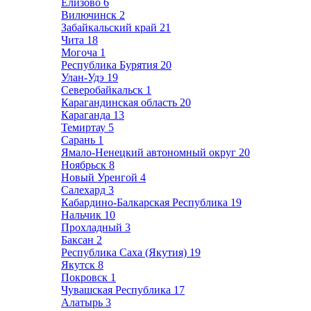
Елизово
6
Вилючинск
2
Забайкальский край
21
Чита
18
Могоча
1
Республика Бурятия
20
Улан-Удэ
19
Северобайкальск
1
Карагандинская область
20
Караганда
13
Темиртау
5
Сарань
1
Ямало-Ненецкий автономный округ
20
Ноябрьск
8
Новый Уренгой
4
Салехард
3
Кабардино-Балкарская Республика
19
Нальчик
10
Прохладный
3
Баксан
2
Республика Саха (Якутия)
19
Якутск
8
Покровск
1
Чувашская Республика
17
Алатырь
3