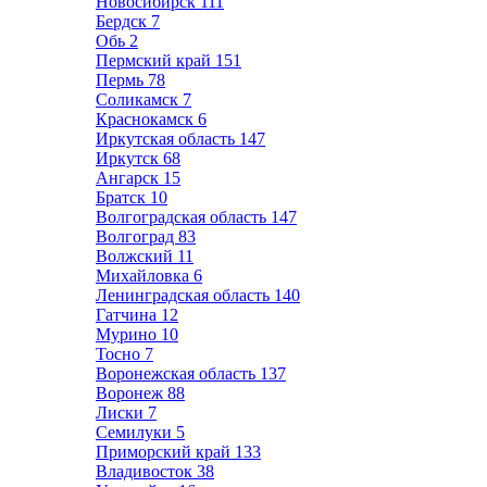
Новосибирск
111
Бердск
7
Обь
2
Пермский край
151
Пермь
78
Соликамск
7
Краснокамск
6
Иркутская область
147
Иркутск
68
Ангарск
15
Братск
10
Волгоградская область
147
Волгоград
83
Волжский
11
Михайловка
6
Ленинградская область
140
Гатчина
12
Мурино
10
Тосно
7
Воронежская область
137
Воронеж
88
Лиски
7
Семилуки
5
Приморский край
133
Владивосток
38