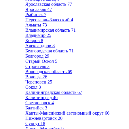
Ярославская область
77
Ярославль
47
Рыбинск
7
Переславль-Залесский
4
Алматы
73
Владимирская область
71
Владимир
25
Ковров
8
Александров
8
Белгородская область
71
Белгород
29
Старый Оскол
5
Строитель
3
Вологодская область
69
Вологда
26
Череповец
25
Сокол
3
Калининградская область
67
Калининград
46
Светлогорск
4
Балтийск
3
Ханты-Мансийский автономный округ
66
Нижневартовск
20
Сургут
18
Ханты-Мансийск
9