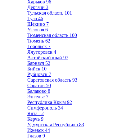
Харьков
96
Дергачи
3
Тульская область
101
Тула
46
Щёкино
7
Узловая
6
Тюменская область
100
Тюмень
62
Тобольск
7
Ялуторовск
4
Алтайский край
97
Барнаул
52
Бийск
10
Рубцовск
7
Саратовская область
93
Саратов
50
Балаково
8
Энгельс
7
Республика Крым
92
Симферополь
34
Ялта
12
Керчь
9
Удмуртская Республика
83
Ижевск
44
Глазов
9