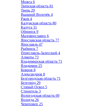
Можга
6
Тверская область
81
Тверь
29
Вышний Волочёк
4
Ржев
4
Калужская область
80
Калуга
31
Обнинск
9
Малоярославец
6
Ярославская область
77
Ярославль
47
Рыбинск
7
Переславль-Залесский
4
Алматы
73
Владимирская область
71
Владимир
25
Ковров
8
Александров
8
Белгородская область
71
Белгород
29
Старый Оскол
5
Строитель
3
Вологодская область
69
Вологда
26
Череповец
25