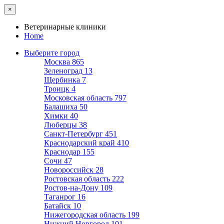
×
Ветеринарные клиники
Home
Выберите город
Москва
865
Зеленоград
13
Щербинка
7
Троицк
4
Московская область
797
Балашиха
50
Химки
40
Люберцы
38
Санкт-Петербург
451
Краснодарский край
410
Краснодар
155
Сочи
47
Новороссийск
28
Ростовская область
222
Ростов-на-Дону
109
Таганрог
16
Батайск
10
Нижегородская область
199
Нижний Новгород
101