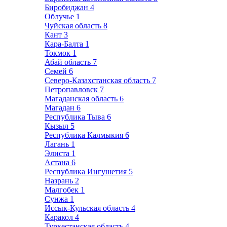
Биробиджан
4
Облучье
1
Чуйская область
8
Кант
3
Кара-Балта
1
Токмок
1
Абай область
7
Семей
6
Северо-Казахстанская область
7
Петропавловск
7
Магаданская область
6
Магадан
6
Республика Тыва
6
Кызыл
5
Республика Калмыкия
6
Лагань
1
Элиста
1
Астана
6
Республика Ингушетия
5
Назрань
2
Малгобек
1
Сунжа
1
Иссык-Кульская область
4
Каракол
4
Туркестанская область
4