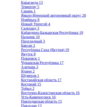
Караганда
13
Темиртау
5
Сарань
1
Ямало-Ненецкий автономный округ
20
Ноябрьск
8
Новый Уренгой
4
Салехард
3
Кабардино-Балкарская Республика
19
Нальчик
10
Прохладный
3
Баксан
2
Республика Саха (Якутия)
19
Якутск
8
Покровск
1
Чувашская Республика
17
Алатырь
3
Ядрин
2
Шумерля
1
Костанайская область
17
Костанай
15
Тобыл
2
Восточно-Казахстанская область
16
Усть-Каменогорск
16
Павлодарская область
15
Павлодар
13