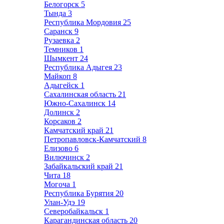
Белогорск
5
Тында
3
Республика Мордовия
25
Саранск
9
Рузаевка
2
Темников
1
Шымкент
24
Республика Адыгея
23
Майкоп
8
Адыгейск
1
Сахалинская область
21
Южно-Сахалинск
14
Долинск
2
Корсаков
2
Камчатский край
21
Петропавловск-Камчатский
8
Елизово
6
Вилючинск
2
Забайкальский край
21
Чита
18
Могоча
1
Республика Бурятия
20
Улан-Удэ
19
Северобайкальск
1
Карагандинская область
20