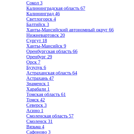
Сокол
3
Калининградская область
67
Калининград
46
Светлогорск
4
Балтийск
3
Ханты-Мансийский автономный округ
66
Нижневартовск
20
Сургут
18
Ханты-Мансийск
9
Оренбургская область
66
Оренбург
29
Орск
7
Бузулук
6
Астраханская область
64
Астрахань
47
Знаменск
1
Харабали
1
Томская область
61
Томск
42
Северск
3
Асино
1
Смоленская область
57
Смоленск
31
Вязьма
4
Сафоново
3