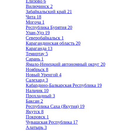
Елизово
6
Вилючинск
2
Забайкальский край
21
Чита
18
Могоча
1
Республика Бурятия
20
Улан-Удэ
19
Северобайкальск
1
Карагандинская область
20
Караганда
13
Темиртау
5
Сарань
1
Ямало-Ненецкий автономный округ
20
Ноябрьск
8
Новый Уренгой
4
Салехард
3
Кабардино-Балкарская Республика
19
Нальчик
10
Прохладный
3
Баксан
2
Республика Саха (Якутия)
19
Якутск
8
Покровск
1
Чувашская Республика
17
Алатырь
3