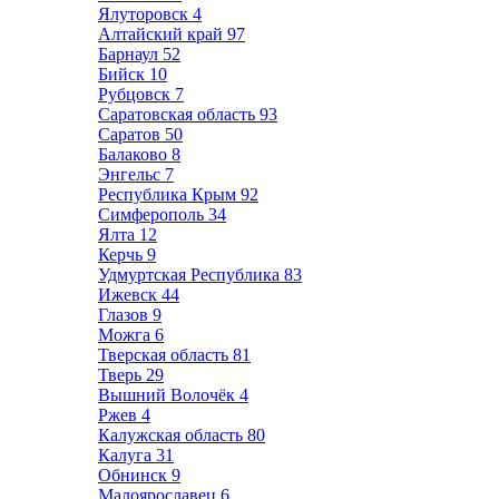
Ялуторовск
4
Алтайский край
97
Барнаул
52
Бийск
10
Рубцовск
7
Саратовская область
93
Саратов
50
Балаково
8
Энгельс
7
Республика Крым
92
Симферополь
34
Ялта
12
Керчь
9
Удмуртская Республика
83
Ижевск
44
Глазов
9
Можга
6
Тверская область
81
Тверь
29
Вышний Волочёк
4
Ржев
4
Калужская область
80
Калуга
31
Обнинск
9
Малоярославец
6