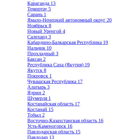
Караганда
13
Темиртау
5
Сарань
1
Ямало-Ненецкий автономный округ
20
Ноябрьск
8
Новый Уренгой
4
Салехард
3
Кабардино-Балкарская Республика
19
Нальчик
10
Прохладный
3
Баксан
2
Республика Саха (Якутия)
19
Якутск
8
Покровск
1
Чувашская Республика
17
Алатырь
3
Ядрин
2
Шумерля
1
Костанайская область
17
Костанай
15
Тобыл
2
Восточно-Казахстанская область
16
Усть-Каменогорск
16
Павлодарская область
15
Павлодар
13