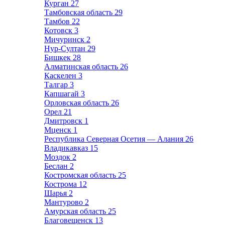
Курган
27
Тамбовская область
29
Тамбов
22
Котовск
3
Мичуринск
2
Нур-Султан
29
Бишкек
28
Алматинская область
26
Каскелен
3
Талгар
3
Капшагай
3
Орловская область
26
Орел
21
Дмитровск
1
Мценск
1
Республика Северная Осетия — Алания
26
Владикавказ
15
Моздок
2
Беслан
2
Костромская область
25
Кострома
12
Шарья
2
Мантурово
2
Амурская область
25
Благовещенск
13