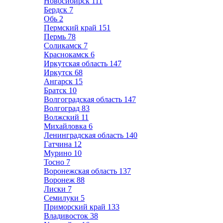
Новосибирск
111
Бердск
7
Обь
2
Пермский край
151
Пермь
78
Соликамск
7
Краснокамск
6
Иркутская область
147
Иркутск
68
Ангарск
15
Братск
10
Волгоградская область
147
Волгоград
83
Волжский
11
Михайловка
6
Ленинградская область
140
Гатчина
12
Мурино
10
Тосно
7
Воронежская область
137
Воронеж
88
Лиски
7
Семилуки
5
Приморский край
133
Владивосток
38