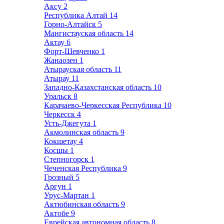
Аксу
2
Республика Алтай
14
Горно-Алтайск
5
Мангистауская область
14
Актау
6
Форт-Шевченко
1
Жанаозен
1
Атырауская область
11
Атырау
11
Западно-Казахстанская область
10
Уральск
8
Карачаево-Черкесская Республика
10
Черкесск
4
Усть-Джегута
1
Акмолинская область
9
Кокшетау
4
Косшы
1
Степногорск
1
Чеченская Республика
9
Грозный
5
Аргун
1
Урус-Мартан
1
Актюбинская область
9
Актобе
9
Еврейская автономная область
8