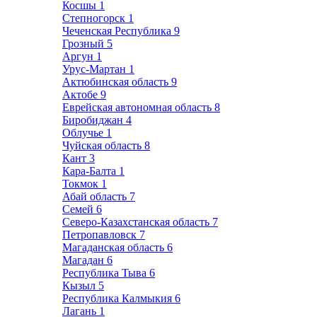
Косшы
1
Степногорск
1
Чеченская Республика
9
Грозный
5
Аргун
1
Урус-Мартан
1
Актюбинская область
9
Актобе
9
Еврейская автономная область
8
Биробиджан
4
Облучье
1
Чуйская область
8
Кант
3
Кара-Балта
1
Токмок
1
Абай область
7
Семей
6
Северо-Казахстанская область
7
Петропавловск
7
Магаданская область
6
Магадан
6
Республика Тыва
6
Кызыл
5
Республика Калмыкия
6
Лагань
1