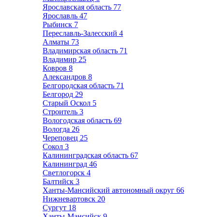
Ярославская область
77
Ярославль
47
Рыбинск
7
Переславль-Залесский
4
Алматы
73
Владимирская область
71
Владимир
25
Ковров
8
Александров
8
Белгородская область
71
Белгород
29
Старый Оскол
5
Строитель
3
Вологодская область
69
Вологда
26
Череповец
25
Сокол
3
Калининградская область
67
Калининград
46
Светлогорск
4
Балтийск
3
Ханты-Мансийский автономный округ
66
Нижневартовск
20
Сургут
18
Ханты-Мансийск
9