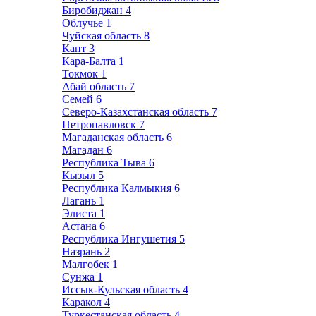
Биробиджан
4
Облучье
1
Чуйская область
8
Кант
3
Кара-Балта
1
Токмок
1
Абай область
7
Семей
6
Северо-Казахстанская область
7
Петропавловск
7
Магаданская область
6
Магадан
6
Республика Тыва
6
Кызыл
5
Республика Калмыкия
6
Лагань
1
Элиста
1
Астана
6
Республика Ингушетия
5
Назрань
2
Малгобек
1
Сунжа
1
Иссык-Кульская область
4
Каракол
4
Туркестанская область
4