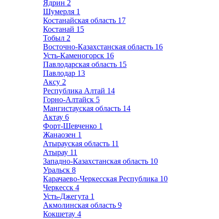
Ядрин
2
Шумерля
1
Костанайская область
17
Костанай
15
Тобыл
2
Восточно-Казахстанская область
16
Усть-Каменогорск
16
Павлодарская область
15
Павлодар
13
Аксу
2
Республика Алтай
14
Горно-Алтайск
5
Мангистауская область
14
Актау
6
Форт-Шевченко
1
Жанаозен
1
Атырауская область
11
Атырау
11
Западно-Казахстанская область
10
Уральск
8
Карачаево-Черкесская Республика
10
Черкесск
4
Усть-Джегута
1
Акмолинская область
9
Кокшетау
4