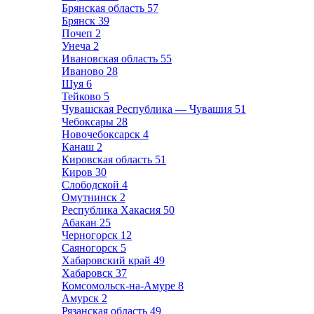
Брянская область
57
Брянск
39
Почеп
2
Унеча
2
Ивановская область
55
Иваново
28
Шуя
6
Тейково
5
Чувашская Республика — Чувашия
51
Чебоксары
28
Новочебоксарск
4
Канаш
2
Кировская область
51
Киров
30
Слободской
4
Омутнинск
2
Республика Хакасия
50
Абакан
25
Черногорск
12
Саяногорск
5
Хабаровский край
49
Хабаровск
37
Комсомольск-на-Амуре
8
Амурск
2
Рязанская область
49