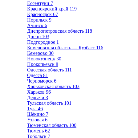
Ессентуки
7
Красноярский край
119
Красноярск
67
Норильск
9
Ачинск
6
Днепропетровская область
118
Днепр
103
Подгородное
1
Кемеровская область — Кузбасс
116
Кемерово
30
Новокузнецк
30
Прокопьевск
8
Одесская область
111
Одесса
81
Черноморск
6
Харьковская область
103
Харьков
96
Дергачи
3
Тульская область
101
Тула
46
Щёкино
7
Узловая
6
Тюменская область
100
Тюмень
62
Тобольск
7