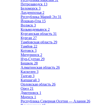
Петрозаводск
13
Беломорск
3
Лахденпохья
2
Республика Марий Эл
31
Йошкар-Ола
15
Волжск
3
Козьмодемьянск
2
Курганская область
31
Курган
27
Тамбовская область
29
Тамбов
22
Котовск
3
Мичуринск
2
Нур-Султан
29
Бишкек
28
Алматинская область
26
Каскелен
3
Талгар
3
Капшагай
3
Орловская область
26
Орел
21
Дмитровск
1
Мценск
1
Республика Северная Осетия — Алания
26