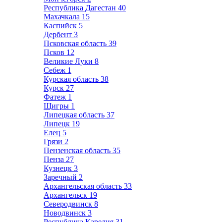
Республика Дагестан
40
Махачкала
15
Каспийск
5
Дербент
3
Псковская область
39
Псков
12
Великие Луки
8
Себеж
1
Курская область
38
Курск
27
Фатеж
1
Щигры
1
Липецкая область
37
Липецк
19
Елец
5
Грязи
2
Пензенская область
35
Пенза
27
Кузнецк
3
Заречный
2
Архангельская область
33
Архангельск
19
Северодвинск
8
Новодвинск
3
Республика Карелия
31