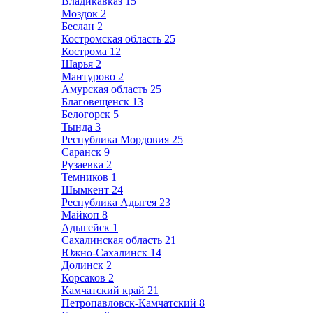
Владикавказ
15
Моздок
2
Беслан
2
Костромская область
25
Кострома
12
Шарья
2
Мантурово
2
Амурская область
25
Благовещенск
13
Белогорск
5
Тында
3
Республика Мордовия
25
Саранск
9
Рузаевка
2
Темников
1
Шымкент
24
Республика Адыгея
23
Майкоп
8
Адыгейск
1
Сахалинская область
21
Южно-Сахалинск
14
Долинск
2
Корсаков
2
Камчатский край
21
Петропавловск-Камчатский
8