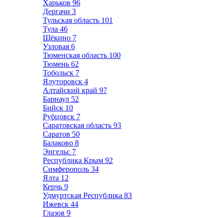
Харьков
96
Дергачи
3
Тульская область
101
Тула
46
Щёкино
7
Узловая
6
Тюменская область
100
Тюмень
62
Тобольск
7
Ялуторовск
4
Алтайский край
97
Барнаул
52
Бийск
10
Рубцовск
7
Саратовская область
93
Саратов
50
Балаково
8
Энгельс
7
Республика Крым
92
Симферополь
34
Ялта
12
Керчь
9
Удмуртская Республика
83
Ижевск
44
Глазов
9