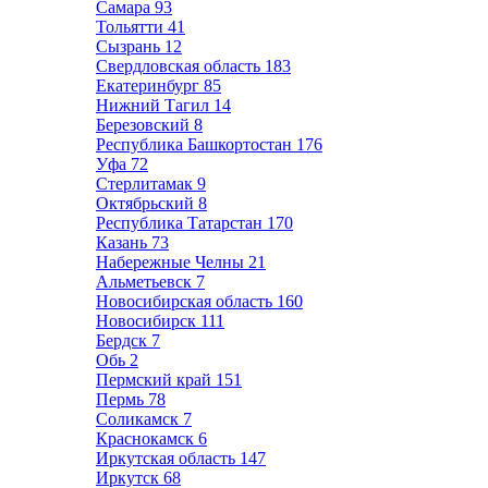
Самара
93
Тольятти
41
Сызрань
12
Свердловская область
183
Екатеринбург
85
Нижний Тагил
14
Березовский
8
Республика Башкортостан
176
Уфа
72
Стерлитамак
9
Октябрьский
8
Республика Татарстан
170
Казань
73
Набережные Челны
21
Альметьевск
7
Новосибирская область
160
Новосибирск
111
Бердск
7
Обь
2
Пермский край
151
Пермь
78
Соликамск
7
Краснокамск
6
Иркутская область
147
Иркутск
68