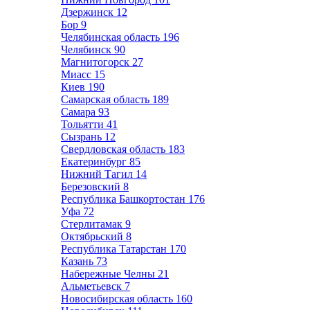
Дзержинск
12
Бор
9
Челябинская область
196
Челябинск
90
Магнитогорск
27
Миасс
15
Киев
190
Самарская область
189
Самара
93
Тольятти
41
Сызрань
12
Свердловская область
183
Екатеринбург
85
Нижний Тагил
14
Березовский
8
Республика Башкортостан
176
Уфа
72
Стерлитамак
9
Октябрьский
8
Республика Татарстан
170
Казань
73
Набережные Челны
21
Альметьевск
7
Новосибирская область
160