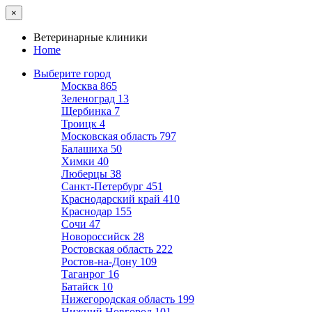
×
Ветеринарные клиники
Home
Выберите город
Москва
865
Зеленоград
13
Щербинка
7
Троицк
4
Московская область
797
Балашиха
50
Химки
40
Люберцы
38
Санкт-Петербург
451
Краснодарский край
410
Краснодар
155
Сочи
47
Новороссийск
28
Ростовская область
222
Ростов-на-Дону
109
Таганрог
16
Батайск
10
Нижегородская область
199
Нижний Новгород
101