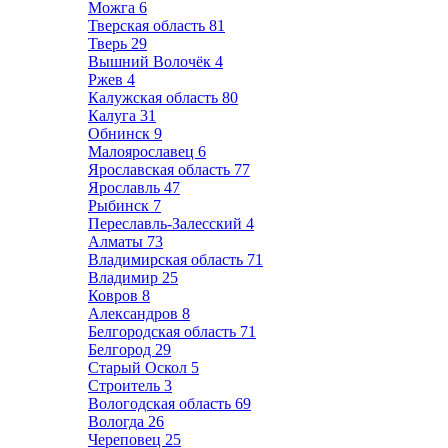
Можга
6
Тверская область
81
Тверь
29
Вышний Волочёк
4
Ржев
4
Калужская область
80
Калуга
31
Обнинск
9
Малоярославец
6
Ярославская область
77
Ярославль
47
Рыбинск
7
Переславль-Залесский
4
Алматы
73
Владимирская область
71
Владимир
25
Ковров
8
Александров
8
Белгородская область
71
Белгород
29
Старый Оскол
5
Строитель
3
Вологодская область
69
Вологда
26
Череповец
25