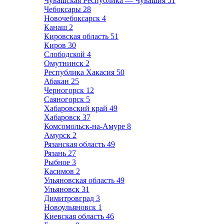
Чувашская Республика — Чувашия
51
Чебоксары
28
Новочебоксарск
4
Канаш
2
Кировская область
51
Киров
30
Слободской
4
Омутнинск
2
Республика Хакасия
50
Абакан
25
Черногорск
12
Саяногорск
5
Хабаровский край
49
Хабаровск
37
Комсомольск-на-Амуре
8
Амурск
2
Рязанская область
49
Рязань
27
Рыбное
3
Касимов
2
Ульяновская область
49
Ульяновск
31
Димитровград
3
Новоульяновск
1
Киевская область
46