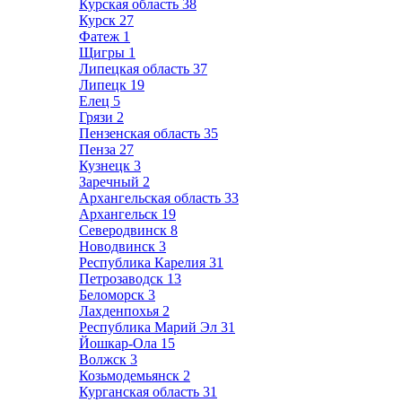
Курская область
38
Курск
27
Фатеж
1
Щигры
1
Липецкая область
37
Липецк
19
Елец
5
Грязи
2
Пензенская область
35
Пенза
27
Кузнецк
3
Заречный
2
Архангельская область
33
Архангельск
19
Северодвинск
8
Новодвинск
3
Республика Карелия
31
Петрозаводск
13
Беломорск
3
Лахденпохья
2
Республика Марий Эл
31
Йошкар-Ола
15
Волжск
3
Козьмодемьянск
2
Курганская область
31