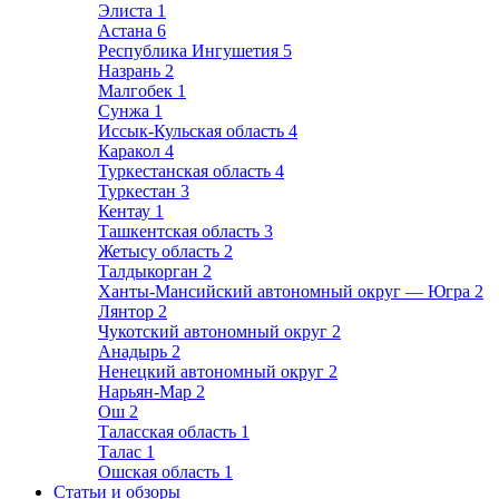
Элиста
1
Астана
6
Республика Ингушетия
5
Назрань
2
Малгобек
1
Сунжа
1
Иссык-Кульская область
4
Каракол
4
Туркестанская область
4
Туркестан
3
Кентау
1
Ташкентская область
3
Жетысу область
2
Талдыкорган
2
Ханты-Мансийский автономный округ — Югра
2
Лянтор
2
Чукотский автономный округ
2
Анадырь
2
Ненецкий автономный округ
2
Нарьян-Мар
2
Ош
2
Таласская область
1
Талас
1
Ошская область
1
Статьи и обзоры