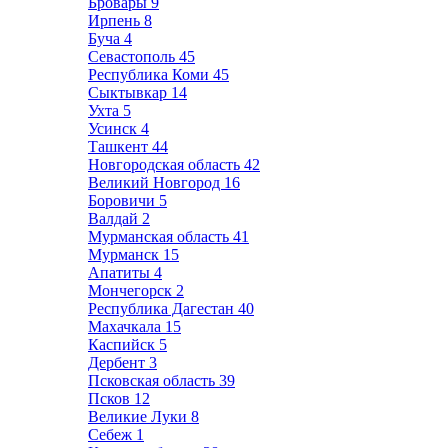
Бровары
9
Ирпень
8
Буча
4
Севастополь
45
Республика Коми
45
Сыктывкар
14
Ухта
5
Усинск
4
Ташкент
44
Новгородская область
42
Великий Новгород
16
Боровичи
5
Валдай
2
Мурманская область
41
Мурманск
15
Апатиты
4
Мончегорск
2
Республика Дагестан
40
Махачкала
15
Каспийск
5
Дербент
3
Псковская область
39
Псков
12
Великие Луки
8
Себеж
1