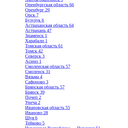
Оренбургская область
66
Оренбург
29
Орск
7
Бузулук
6
Астраханская область
64
Астрахань
47
Знаменск
1
Харабали
1
Томская область
61
Томск
42
Северск
3
Асино
1
Смоленская область
57
Смоленск
31
Вязьма
4
Сафоново
3
Брянская область
57
Брянск
39
Почеп
2
Унеча
2
Ивановская область
55
Иваново
28
Шуя
6
Тейково
5