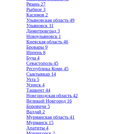
Рязань
27
Рыбное
3
Касимов
2
Ульяновская область
49
Ульяновск
31
Димитровград
3
Новоульяновск
1
Киевская область
46
Бровары
9
Ирпень
8
Буча
4
Севастополь
45
Республика Коми
45
Сыктывкар
14
Ухта
5
Усинск
4
Ташкент
44
Новгородская область
42
Великий Новгород
16
Боровичи
5
Валдай
2
Мурманская область
41
Мурманск
15
Апатиты
4
Мончегорск
2