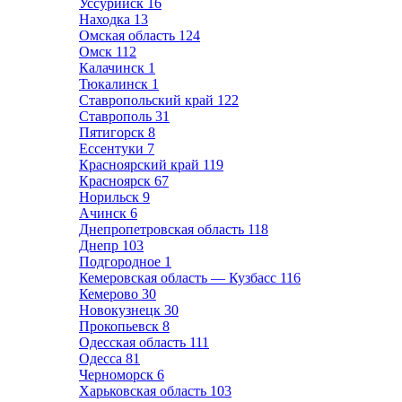
Уссурийск
16
Находка
13
Омская область
124
Омск
112
Калачинск
1
Тюкалинск
1
Ставропольский край
122
Ставрополь
31
Пятигорск
8
Ессентуки
7
Красноярский край
119
Красноярск
67
Норильск
9
Ачинск
6
Днепропетровская область
118
Днепр
103
Подгородное
1
Кемеровская область — Кузбасс
116
Кемерово
30
Новокузнецк
30
Прокопьевск
8
Одесская область
111
Одесса
81
Черноморск
6
Харьковская область
103