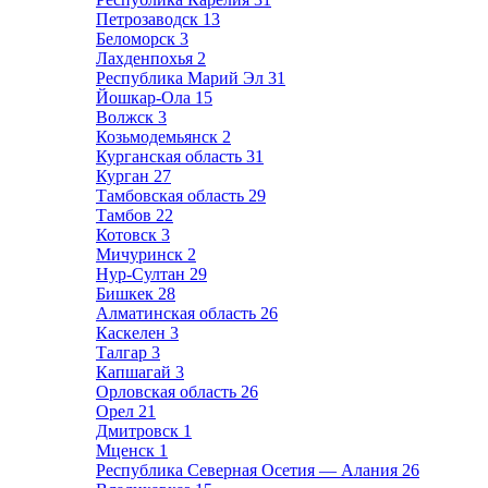
Петрозаводск
13
Беломорск
3
Лахденпохья
2
Республика Марий Эл
31
Йошкар-Ола
15
Волжск
3
Козьмодемьянск
2
Курганская область
31
Курган
27
Тамбовская область
29
Тамбов
22
Котовск
3
Мичуринск
2
Нур-Султан
29
Бишкек
28
Алматинская область
26
Каскелен
3
Талгар
3
Капшагай
3
Орловская область
26
Орел
21
Дмитровск
1
Мценск
1
Республика Северная Осетия — Алания
26