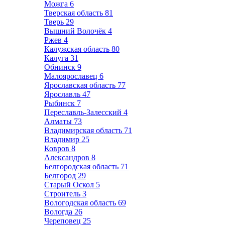
Можга
6
Тверская область
81
Тверь
29
Вышний Волочёк
4
Ржев
4
Калужская область
80
Калуга
31
Обнинск
9
Малоярославец
6
Ярославская область
77
Ярославль
47
Рыбинск
7
Переславль-Залесский
4
Алматы
73
Владимирская область
71
Владимир
25
Ковров
8
Александров
8
Белгородская область
71
Белгород
29
Старый Оскол
5
Строитель
3
Вологодская область
69
Вологда
26
Череповец
25