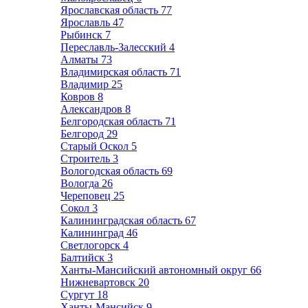
Ярославская область
77
Ярославль
47
Рыбинск
7
Переславль-Залесский
4
Алматы
73
Владимирская область
71
Владимир
25
Ковров
8
Александров
8
Белгородская область
71
Белгород
29
Старый Оскол
5
Строитель
3
Вологодская область
69
Вологда
26
Череповец
25
Сокол
3
Калининградская область
67
Калининград
46
Светлогорск
4
Балтийск
3
Ханты-Мансийский автономный округ
66
Нижневартовск
20
Сургут
18
Ханты-Мансийск
9