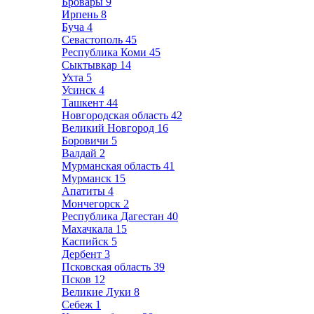
Бровары
9
Ирпень
8
Буча
4
Севастополь
45
Республика Коми
45
Сыктывкар
14
Ухта
5
Усинск
4
Ташкент
44
Новгородская область
42
Великий Новгород
16
Боровичи
5
Валдай
2
Мурманская область
41
Мурманск
15
Апатиты
4
Мончегорск
2
Республика Дагестан
40
Махачкала
15
Каспийск
5
Дербент
3
Псковская область
39
Псков
12
Великие Луки
8
Себеж
1