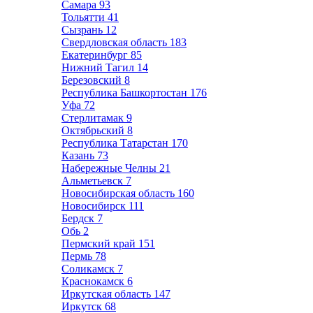
Самара
93
Тольятти
41
Сызрань
12
Свердловская область
183
Екатеринбург
85
Нижний Тагил
14
Березовский
8
Республика Башкортостан
176
Уфа
72
Стерлитамак
9
Октябрьский
8
Республика Татарстан
170
Казань
73
Набережные Челны
21
Альметьевск
7
Новосибирская область
160
Новосибирск
111
Бердск
7
Обь
2
Пермский край
151
Пермь
78
Соликамск
7
Краснокамск
6
Иркутская область
147
Иркутск
68