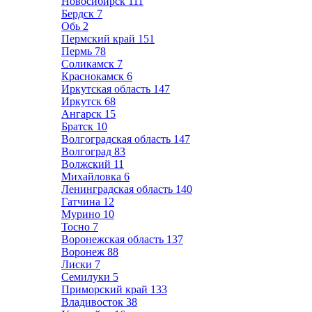
Новосибирск
111
Бердск
7
Обь
2
Пермский край
151
Пермь
78
Соликамск
7
Краснокамск
6
Иркутская область
147
Иркутск
68
Ангарск
15
Братск
10
Волгоградская область
147
Волгоград
83
Волжский
11
Михайловка
6
Ленинградская область
140
Гатчина
12
Мурино
10
Тосно
7
Воронежская область
137
Воронеж
88
Лиски
7
Семилуки
5
Приморский край
133
Владивосток
38