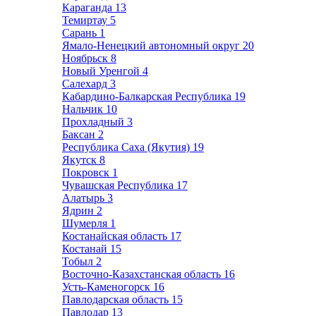
Караганда
13
Темиртау
5
Сарань
1
Ямало-Ненецкий автономный округ
20
Ноябрьск
8
Новый Уренгой
4
Салехард
3
Кабардино-Балкарская Республика
19
Нальчик
10
Прохладный
3
Баксан
2
Республика Саха (Якутия)
19
Якутск
8
Покровск
1
Чувашская Республика
17
Алатырь
3
Ядрин
2
Шумерля
1
Костанайская область
17
Костанай
15
Тобыл
2
Восточно-Казахстанская область
16
Усть-Каменогорск
16
Павлодарская область
15
Павлодар
13