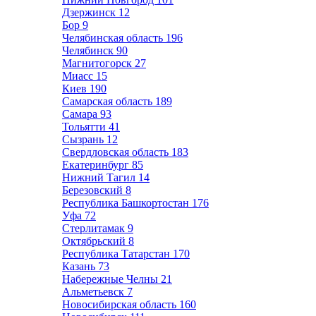
Дзержинск
12
Бор
9
Челябинская область
196
Челябинск
90
Магнитогорск
27
Миасс
15
Киев
190
Самарская область
189
Самара
93
Тольятти
41
Сызрань
12
Свердловская область
183
Екатеринбург
85
Нижний Тагил
14
Березовский
8
Республика Башкортостан
176
Уфа
72
Стерлитамак
9
Октябрьский
8
Республика Татарстан
170
Казань
73
Набережные Челны
21
Альметьевск
7
Новосибирская область
160