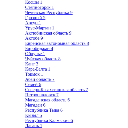
Косшы
1
Степногорск
1
Чеченская Республика
9
Грозный
5
Аргун
1
Урус-Мартан
1
Актюбинская область
9
Актобе
9
Еврейская автономная область
8
Биробиджан
4
Облучье
1
Чуйская область
8
Кант
3
Кара-Балта
1
Токмок
1
Абай область
7
Семей
6
Северо-Казахстанская область
7
Петропавловск
7
Магаданская область
6
Магадан
6
Республика Тыва
6
Кызыл
5
Республика Калмыкия
6
Лагань
1