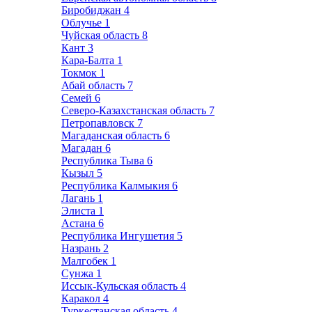
Биробиджан
4
Облучье
1
Чуйская область
8
Кант
3
Кара-Балта
1
Токмок
1
Абай область
7
Семей
6
Северо-Казахстанская область
7
Петропавловск
7
Магаданская область
6
Магадан
6
Республика Тыва
6
Кызыл
5
Республика Калмыкия
6
Лагань
1
Элиста
1
Астана
6
Республика Ингушетия
5
Назрань
2
Малгобек
1
Сунжа
1
Иссык-Кульская область
4
Каракол
4
Туркестанская область
4