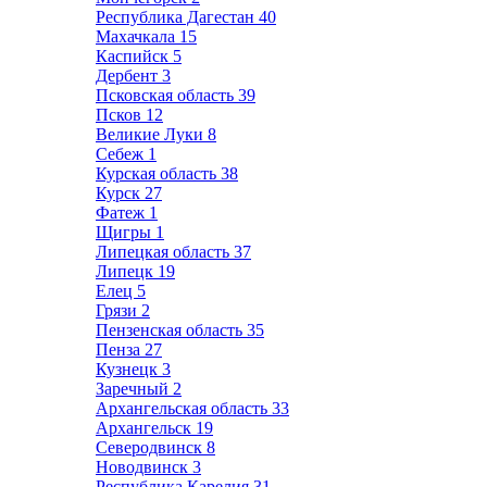
Республика Дагестан
40
Махачкала
15
Каспийск
5
Дербент
3
Псковская область
39
Псков
12
Великие Луки
8
Себеж
1
Курская область
38
Курск
27
Фатеж
1
Щигры
1
Липецкая область
37
Липецк
19
Елец
5
Грязи
2
Пензенская область
35
Пенза
27
Кузнецк
3
Заречный
2
Архангельская область
33
Архангельск
19
Северодвинск
8
Новодвинск
3
Республика Карелия
31