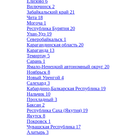
Елизово
6
Вилючинск
2
Забайкальский край
21
Чита
18
Могоча
1
Республика Бурятия
20
Улан-Удэ
19
Северобайкальск
1
Карагандинская область
20
Караганда
13
Темиртау
5
Сарань
1
Ямало-Ненецкий автономный округ
20
Ноябрьск
8
Новый Уренгой
4
Салехард
3
Кабардино-Балкарская Республика
19
Нальчик
10
Прохладный
3
Баксан
2
Республика Саха (Якутия)
19
Якутск
8
Покровск
1
Чувашская Республика
17
Алатырь
3