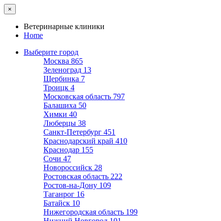
×
Ветеринарные клиники
Home
Выберите город
Москва
865
Зеленоград
13
Щербинка
7
Троицк
4
Московская область
797
Балашиха
50
Химки
40
Люберцы
38
Санкт-Петербург
451
Краснодарский край
410
Краснодар
155
Сочи
47
Новороссийск
28
Ростовская область
222
Ростов-на-Дону
109
Таганрог
16
Батайск
10
Нижегородская область
199
Нижний Новгород
101