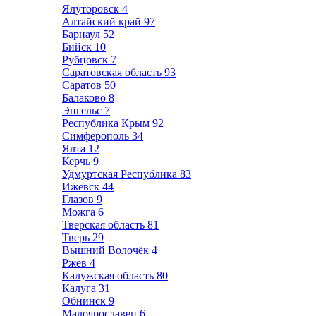
Ялуторовск
4
Алтайский край
97
Барнаул
52
Бийск
10
Рубцовск
7
Саратовская область
93
Саратов
50
Балаково
8
Энгельс
7
Республика Крым
92
Симферополь
34
Ялта
12
Керчь
9
Удмуртская Республика
83
Ижевск
44
Глазов
9
Можга
6
Тверская область
81
Тверь
29
Вышний Волочёк
4
Ржев
4
Калужская область
80
Калуга
31
Обнинск
9
Малоярославец
6