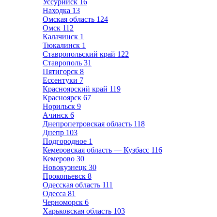
Уссурийск
16
Находка
13
Омская область
124
Омск
112
Калачинск
1
Тюкалинск
1
Ставропольский край
122
Ставрополь
31
Пятигорск
8
Ессентуки
7
Красноярский край
119
Красноярск
67
Норильск
9
Ачинск
6
Днепропетровская область
118
Днепр
103
Подгородное
1
Кемеровская область — Кузбасс
116
Кемерово
30
Новокузнецк
30
Прокопьевск
8
Одесская область
111
Одесса
81
Черноморск
6
Харьковская область
103