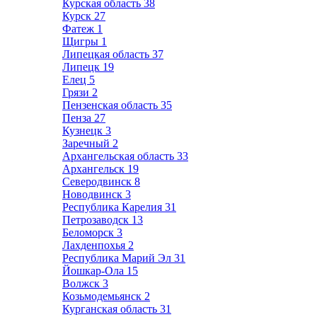
Курская область
38
Курск
27
Фатеж
1
Щигры
1
Липецкая область
37
Липецк
19
Елец
5
Грязи
2
Пензенская область
35
Пенза
27
Кузнецк
3
Заречный
2
Архангельская область
33
Архангельск
19
Северодвинск
8
Новодвинск
3
Республика Карелия
31
Петрозаводск
13
Беломорск
3
Лахденпохья
2
Республика Марий Эл
31
Йошкар-Ола
15
Волжск
3
Козьмодемьянск
2
Курганская область
31