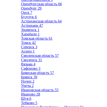
Оренбургская область
66
Оренбург
29
Орск
7
Бузулук
6
Астраханская область
64
Астрахань
47
Знаменск
1
Харабали
1
Томская область
61
Томск
42
Северск
3
Асино
1
Смоленская область
57
Смоленск
31
Вязьма
4
Сафоново
3
Брянская область
57
Брянск
39
Почеп
2
Унеча
2
Ивановская область
55
Иваново
28
Шуя
6
Тейково
5