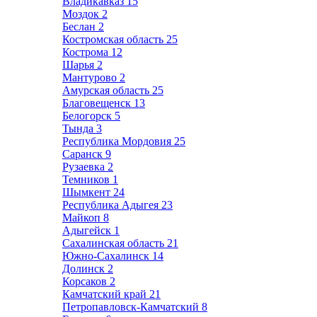
Владикавказ
15
Моздок
2
Беслан
2
Костромская область
25
Кострома
12
Шарья
2
Мантурово
2
Амурская область
25
Благовещенск
13
Белогорск
5
Тында
3
Республика Мордовия
25
Саранск
9
Рузаевка
2
Темников
1
Шымкент
24
Республика Адыгея
23
Майкоп
8
Адыгейск
1
Сахалинская область
21
Южно-Сахалинск
14
Долинск
2
Корсаков
2
Камчатский край
21
Петропавловск-Камчатский
8