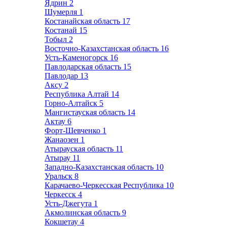
Ядрин
2
Шумерля
1
Костанайская область
17
Костанай
15
Тобыл
2
Восточно-Казахстанская область
16
Усть-Каменогорск
16
Павлодарская область
15
Павлодар
13
Аксу
2
Республика Алтай
14
Горно-Алтайск
5
Мангистауская область
14
Актау
6
Форт-Шевченко
1
Жанаозен
1
Атырауская область
11
Атырау
11
Западно-Казахстанская область
10
Уральск
8
Карачаево-Черкесская Республика
10
Черкесск
4
Усть-Джегута
1
Акмолинская область
9
Кокшетау
4