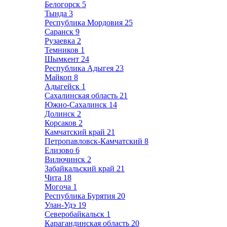
Белогорск
5
Тында
3
Республика Мордовия
25
Саранск
9
Рузаевка
2
Темников
1
Шымкент
24
Республика Адыгея
23
Майкоп
8
Адыгейск
1
Сахалинская область
21
Южно-Сахалинск
14
Долинск
2
Корсаков
2
Камчатский край
21
Петропавловск-Камчатский
8
Елизово
6
Вилючинск
2
Забайкальский край
21
Чита
18
Могоча
1
Республика Бурятия
20
Улан-Удэ
19
Северобайкальск
1
Карагандинская область
20