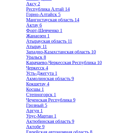
Аксу
2
Республика Алтай
14
Горно-Алтайск
5
Мангистауская область
14
Актау
6
Форт-Шевченко
1
Жанаозен
1
Атырауская область
11
Атырау
11
Западно-Казахстанская область
10
Уральск
8
Карачаево-Черкесская Республика
10
Черкесск
4
Усть-Джегута
1
Акмолинская область
9
Кокшетау
4
Косшы
1
Степногорск
1
Чеченская Республика
9
Грозный
5
Аргун
1
Урус-Мартан
1
Актюбинская область
9
Актобе
9
Еврейская автономная область
8