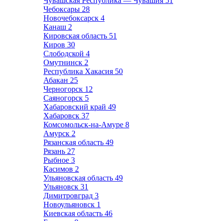
Чувашская Республика — Чувашия
51
Чебоксары
28
Новочебоксарск
4
Канаш
2
Кировская область
51
Киров
30
Слободской
4
Омутнинск
2
Республика Хакасия
50
Абакан
25
Черногорск
12
Саяногорск
5
Хабаровский край
49
Хабаровск
37
Комсомольск-на-Амуре
8
Амурск
2
Рязанская область
49
Рязань
27
Рыбное
3
Касимов
2
Ульяновская область
49
Ульяновск
31
Димитровград
3
Новоульяновск
1
Киевская область
46