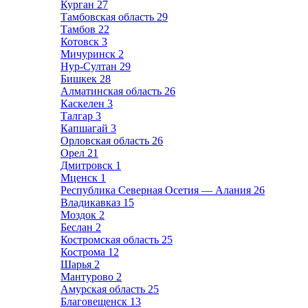
Курган
27
Тамбовская область
29
Тамбов
22
Котовск
3
Мичуринск
2
Нур-Султан
29
Бишкек
28
Алматинская область
26
Каскелен
3
Талгар
3
Капшагай
3
Орловская область
26
Орел
21
Дмитровск
1
Мценск
1
Республика Северная Осетия — Алания
26
Владикавказ
15
Моздок
2
Беслан
2
Костромская область
25
Кострома
12
Шарья
2
Мантурово
2
Амурская область
25
Благовещенск
13