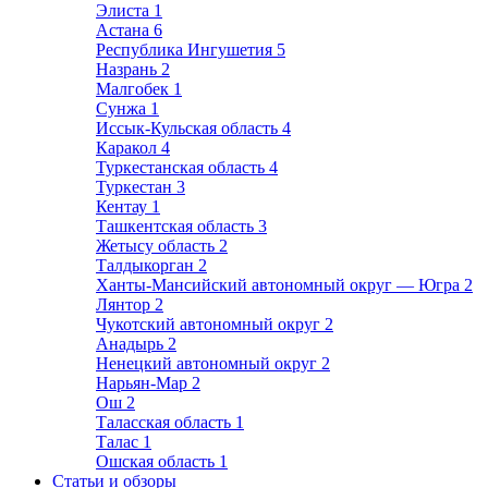
Элиста
1
Астана
6
Республика Ингушетия
5
Назрань
2
Малгобек
1
Сунжа
1
Иссык-Кульская область
4
Каракол
4
Туркестанская область
4
Туркестан
3
Кентау
1
Ташкентская область
3
Жетысу область
2
Талдыкорган
2
Ханты-Мансийский автономный округ — Югра
2
Лянтор
2
Чукотский автономный округ
2
Анадырь
2
Ненецкий автономный округ
2
Нарьян-Мар
2
Ош
2
Таласская область
1
Талас
1
Ошская область
1
Статьи и обзоры