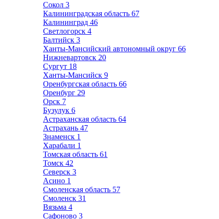
Сокол
3
Калининградская область
67
Калининград
46
Светлогорск
4
Балтийск
3
Ханты-Мансийский автономный округ
66
Нижневартовск
20
Сургут
18
Ханты-Мансийск
9
Оренбургская область
66
Оренбург
29
Орск
7
Бузулук
6
Астраханская область
64
Астрахань
47
Знаменск
1
Харабали
1
Томская область
61
Томск
42
Северск
3
Асино
1
Смоленская область
57
Смоленск
31
Вязьма
4
Сафоново
3