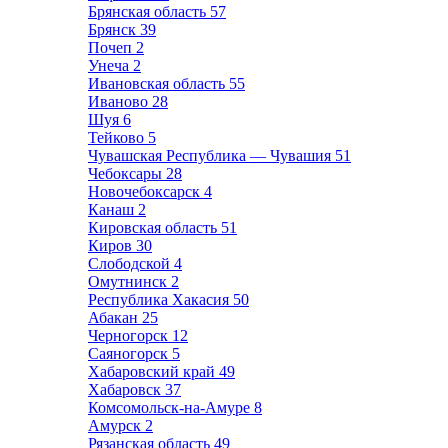
Брянская область
57
Брянск
39
Почеп
2
Унеча
2
Ивановская область
55
Иваново
28
Шуя
6
Тейково
5
Чувашская Республика — Чувашия
51
Чебоксары
28
Новочебоксарск
4
Канаш
2
Кировская область
51
Киров
30
Слободской
4
Омутнинск
2
Республика Хакасия
50
Абакан
25
Черногорск
12
Саяногорск
5
Хабаровский край
49
Хабаровск
37
Комсомольск-на-Амуре
8
Амурск
2
Рязанская область
49