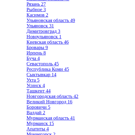
Рязань
27
Рыбное
3
Касимов
2
Ульяновская область
49
Ульяновск
31
Димитровград
3
Новоульяновск
1
Киевская область
46
Бровары
9
Ирпень
8
Буча
4
Севастополь
45
Республика Коми
45
Сыктывкар
14
Ухта
5
Усинск
4
Ташкент
44
Новгородская область
42
Великий Новгород
16
Боровичи
5
Валдай
2
Мурманская область
41
Мурманск
15
Апатиты
4
Мончегорск
2