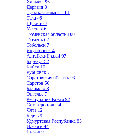
Харьков
96
Дергачи
3
Тульская область
101
Тула
46
Щёкино
7
Узловая
6
Тюменская область
100
Тюмень
62
Тобольск
7
Ялуторовск
4
Алтайский край
97
Барнаул
52
Бийск
10
Рубцовск
7
Саратовская область
93
Саратов
50
Балаково
8
Энгельс
7
Республика Крым
92
Симферополь
34
Ялта
12
Керчь
9
Удмуртская Республика
83
Ижевск
44
Глазов
9