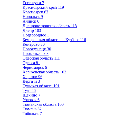
Ессентуки
7
Красноярский край
119
Красноярск
67
Норильск
9
Ачинск
6
Днепропетровская область
118
Днепр
103
Подгородное
1
Кемеровская область — Кузбасс
116
Кемерово
30
Новокузнецк
30
Прокопьевск
8
Одесская область
111
Одесса
81
Черноморск
6
Харьковская область
103
Харьков
96
Дергачи
3
Тульская область
101
Тула
46
Щёкино
7
Узловая
6
Тюменская область
100
Тюмень
62
Тобольск
7