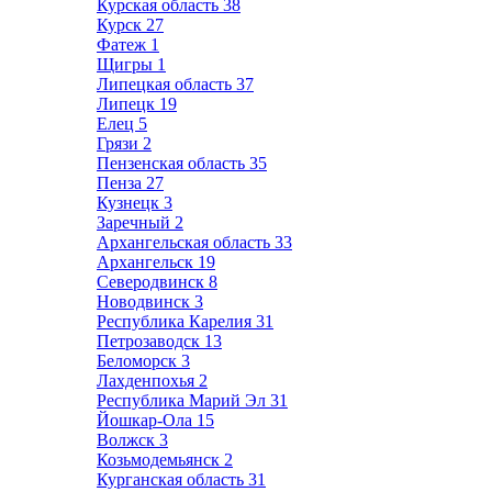
Курская область
38
Курск
27
Фатеж
1
Щигры
1
Липецкая область
37
Липецк
19
Елец
5
Грязи
2
Пензенская область
35
Пенза
27
Кузнецк
3
Заречный
2
Архангельская область
33
Архангельск
19
Северодвинск
8
Новодвинск
3
Республика Карелия
31
Петрозаводск
13
Беломорск
3
Лахденпохья
2
Республика Марий Эл
31
Йошкар-Ола
15
Волжск
3
Козьмодемьянск
2
Курганская область
31