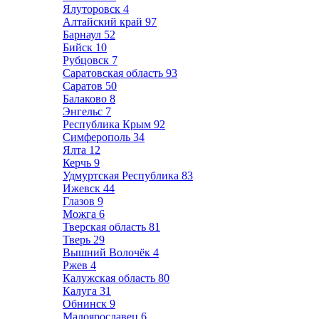
Ялуторовск
4
Алтайский край
97
Барнаул
52
Бийск
10
Рубцовск
7
Саратовская область
93
Саратов
50
Балаково
8
Энгельс
7
Республика Крым
92
Симферополь
34
Ялта
12
Керчь
9
Удмуртская Республика
83
Ижевск
44
Глазов
9
Можга
6
Тверская область
81
Тверь
29
Вышний Волочёк
4
Ржев
4
Калужская область
80
Калуга
31
Обнинск
9
Малоярославец
6