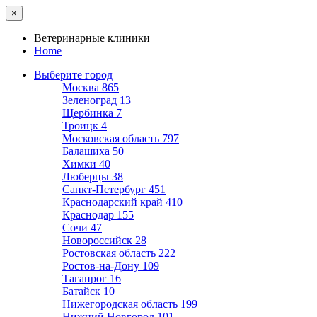
×
Ветеринарные клиники
Home
Выберите город
Москва
865
Зеленоград
13
Щербинка
7
Троицк
4
Московская область
797
Балашиха
50
Химки
40
Люберцы
38
Санкт-Петербург
451
Краснодарский край
410
Краснодар
155
Сочи
47
Новороссийск
28
Ростовская область
222
Ростов-на-Дону
109
Таганрог
16
Батайск
10
Нижегородская область
199
Нижний Новгород
101