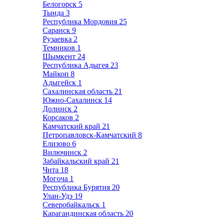
Белогорск
5
Тында
3
Республика Мордовия
25
Саранск
9
Рузаевка
2
Темников
1
Шымкент
24
Республика Адыгея
23
Майкоп
8
Адыгейск
1
Сахалинская область
21
Южно-Сахалинск
14
Долинск
2
Корсаков
2
Камчатский край
21
Петропавловск-Камчатский
8
Елизово
6
Вилючинск
2
Забайкальский край
21
Чита
18
Могоча
1
Республика Бурятия
20
Улан-Удэ
19
Северобайкальск
1
Карагандинская область
20