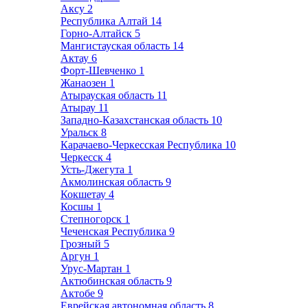
Аксу
2
Республика Алтай
14
Горно-Алтайск
5
Мангистауская область
14
Актау
6
Форт-Шевченко
1
Жанаозен
1
Атырауская область
11
Атырау
11
Западно-Казахстанская область
10
Уральск
8
Карачаево-Черкесская Республика
10
Черкесск
4
Усть-Джегута
1
Акмолинская область
9
Кокшетау
4
Косшы
1
Степногорск
1
Чеченская Республика
9
Грозный
5
Аргун
1
Урус-Мартан
1
Актюбинская область
9
Актобе
9
Еврейская автономная область
8