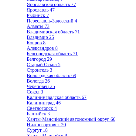
Ярославская область
77
Ярославль
47
Рыбинск
7
Переславль-Залесский
4
Алматы
73
Владимирская область
71
Владимир
25
Ковров
8
Александров
8
Белгородская область
71
Белгород
29
Старый Оскол
5
Строитель
3
Вологодская область
69
Вологда
26
Череповец
25
Сокол
3
Калининградская область
67
Калининград
46
Светлогорск
4
Балтийск
3
Ханты-Мансийский автономный округ
66
Нижневартовск
20
Сургут
18
Ханты-Мансийск
9