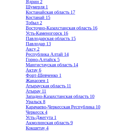
Ядрин
2
Шумерля
1
Костанайская область
17
Костанай
15
Тобыл
2
Восточно-Казахстанская область
16
Усть-Каменогорск
16
Павлодарская область
15
Павлодар
13
Аксу
2
Республика Алтай
14
Горно-Алтайск
5
Мангистауская область
14
Актау
6
Форт-Шевченко
1
Жанаозен
1
Атырауская область
11
Атырау
11
Западно-Казахстанская область
10
Уральск
8
Карачаево-Черкесская Республика
10
Черкесск
4
Усть-Джегута
1
Акмолинская область
9
Кокшетау
4