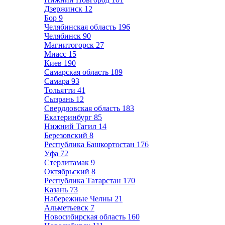
Дзержинск
12
Бор
9
Челябинская область
196
Челябинск
90
Магнитогорск
27
Миасс
15
Киев
190
Самарская область
189
Самара
93
Тольятти
41
Сызрань
12
Свердловская область
183
Екатеринбург
85
Нижний Тагил
14
Березовский
8
Республика Башкортостан
176
Уфа
72
Стерлитамак
9
Октябрьский
8
Республика Татарстан
170
Казань
73
Набережные Челны
21
Альметьевск
7
Новосибирская область
160