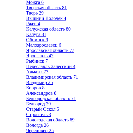
Можга
6
Тверская область
81
Тверь
29
Вышний Волочёк
4
Ржев
4
Калужская область
80
Калуга
31
Обнинск
9
Малоярославец
6
Ярославская область
77
Ярославль
47
Рыбинск
7
Переславль-Залесский
4
Алматы
73
Владимирская область
71
Владимир
25
Ковров
8
Александров
8
Белгородская область
71
Белгород
29
Старый Оскол
5
Строитель
3
Вологодская область
69
Вологда
26
Череповец
25