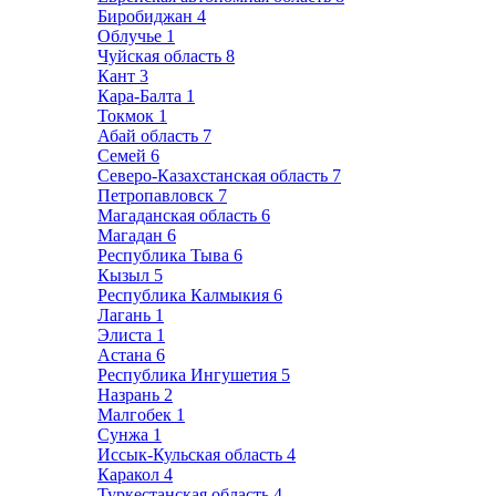
Биробиджан
4
Облучье
1
Чуйская область
8
Кант
3
Кара-Балта
1
Токмок
1
Абай область
7
Семей
6
Северо-Казахстанская область
7
Петропавловск
7
Магаданская область
6
Магадан
6
Республика Тыва
6
Кызыл
5
Республика Калмыкия
6
Лагань
1
Элиста
1
Астана
6
Республика Ингушетия
5
Назрань
2
Малгобек
1
Сунжа
1
Иссык-Кульская область
4
Каракол
4
Туркестанская область
4