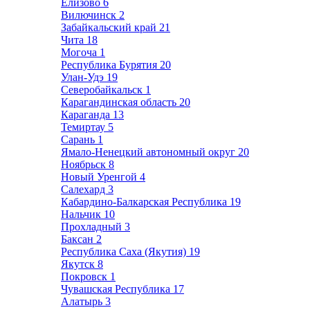
Елизово
6
Вилючинск
2
Забайкальский край
21
Чита
18
Могоча
1
Республика Бурятия
20
Улан-Удэ
19
Северобайкальск
1
Карагандинская область
20
Караганда
13
Темиртау
5
Сарань
1
Ямало-Ненецкий автономный округ
20
Ноябрьск
8
Новый Уренгой
4
Салехард
3
Кабардино-Балкарская Республика
19
Нальчик
10
Прохладный
3
Баксан
2
Республика Саха (Якутия)
19
Якутск
8
Покровск
1
Чувашская Республика
17
Алатырь
3