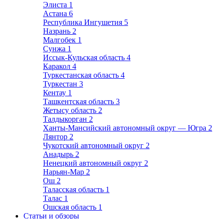
Элиста
1
Астана
6
Республика Ингушетия
5
Назрань
2
Малгобек
1
Сунжа
1
Иссык-Кульская область
4
Каракол
4
Туркестанская область
4
Туркестан
3
Кентау
1
Ташкентская область
3
Жетысу область
2
Талдыкорган
2
Ханты-Мансийский автономный округ — Югра
2
Лянтор
2
Чукотский автономный округ
2
Анадырь
2
Ненецкий автономный округ
2
Нарьян-Мар
2
Ош
2
Таласская область
1
Талас
1
Ошская область
1
Статьи и обзоры