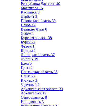
Республика Дагестан
40
Махачкала
15
Каспийск
5
Дербент
3
Псковская область
39
Псков
12
Великие Луки
8
Себеж
1
Курская область
38
Курск
27
Фатеж
1
Щигры
1
Липецкая область
37
Липецк
19
Елец
5
Грязи
2
Пензенская область
35
Пенза
27
Кузнецк
3
Заречный
2
Архангельская область
33
Архангельск
19
Северодвинск
8
Новодвинск
3
Республика Карелия
31