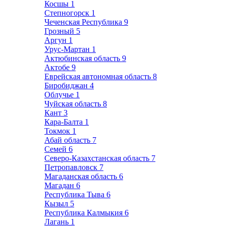
Косшы
1
Степногорск
1
Чеченская Республика
9
Грозный
5
Аргун
1
Урус-Мартан
1
Актюбинская область
9
Актобе
9
Еврейская автономная область
8
Биробиджан
4
Облучье
1
Чуйская область
8
Кант
3
Кара-Балта
1
Токмок
1
Абай область
7
Семей
6
Северо-Казахстанская область
7
Петропавловск
7
Магаданская область
6
Магадан
6
Республика Тыва
6
Кызыл
5
Республика Калмыкия
6
Лагань
1