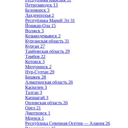
Петрозаводск
13
Беломорск
3
Лахденпохья
2
Республика Марий Эл
31
Йошкар-Ола
15
Волжск
3
Козьмодемьянск
2
Курганская область
31
Курган
27
Тамбовская область
29
Тамбов
22
Котовск
3
Мичуринск
2
Нур-Султан
29
Бишкек
28
Алматинская область
26
Каскелен
3
Талгар
3
Капшагай
3
Орловская область
26
Орел
21
Дмитровск
1
Мценск
1
Республика Северная Осетия — Алания
26