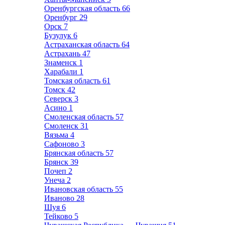
Оренбургская область
66
Оренбург
29
Орск
7
Бузулук
6
Астраханская область
64
Астрахань
47
Знаменск
1
Харабали
1
Томская область
61
Томск
42
Северск
3
Асино
1
Смоленская область
57
Смоленск
31
Вязьма
4
Сафоново
3
Брянская область
57
Брянск
39
Почеп
2
Унеча
2
Ивановская область
55
Иваново
28
Шуя
6
Тейково
5