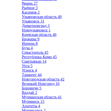
Рязань
27
Рыбное
3
Касимов
2
Ульяновская область
49
Ульяновск
31
Димитровград
3
Новоульяновск
1
Киевская область
46
Бровары
9
Ирпень
8
Буча
4
Севастополь
45
Республика Коми
45
Сыктывкар
14
Ухта
5
Усинск
4
Ташкент
44
Новгородская область
42
Великий Новгород
16
Боровичи
5
Валдай
2
Мурманская область
41
Мурманск
15
Апатиты
4
Мончегорск
2