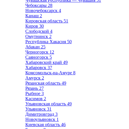
Чувашская Республика — Чувашия
51
Чебоксары
28
Новочебоксарск
4
Канаш
2
Кировская область
51
Киров
30
Слободской
4
Омутнинск
2
Республика Хакасия
50
Абакан
25
Черногорск
12
Саяногорск
5
Хабаровский край
49
Хабаровск
37
Комсомольск-на-Амуре
8
Амурск
2
Рязанская область
49
Рязань
27
Рыбное
3
Касимов
2
Ульяновская область
49
Ульяновск
31
Димитровград
3
Новоульяновск
1
Киевская область
46