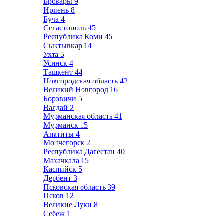
Бровары
9
Ирпень
8
Буча
4
Севастополь
45
Республика Коми
45
Сыктывкар
14
Ухта
5
Усинск
4
Ташкент
44
Новгородская область
42
Великий Новгород
16
Боровичи
5
Валдай
2
Мурманская область
41
Мурманск
15
Апатиты
4
Мончегорск
2
Республика Дагестан
40
Махачкала
15
Каспийск
5
Дербент
3
Псковская область
39
Псков
12
Великие Луки
8
Себеж
1