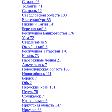
Самара
93
Тольятти
41
Сызрань
12
Свердловская область
183
Екатеринбург
85
Нижний Тагил
14
Березовский
8
Республика Башкортостан
176
Уфа
72
Стерлитамак
9
Октябрьский
8
Республика Татарстан
170
Казань
73
Набережные Челны
21
Альметьевск
7
Новосибирская область
160
Новосибирск
111
Бердск
7
Обь
2
Пермский край
151
Пермь
78
Соликамск
7
Краснокамск
6
Иркутская область
147
Иркутск
68