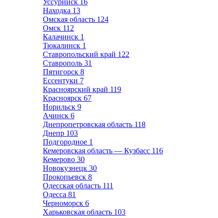
Уссурийск
16
Находка
13
Омская область
124
Омск
112
Калачинск
1
Тюкалинск
1
Ставропольский край
122
Ставрополь
31
Пятигорск
8
Ессентуки
7
Красноярский край
119
Красноярск
67
Норильск
9
Ачинск
6
Днепропетровская область
118
Днепр
103
Подгородное
1
Кемеровская область — Кузбасс
116
Кемерово
30
Новокузнецк
30
Прокопьевск
8
Одесская область
111
Одесса
81
Черноморск
6
Харьковская область
103