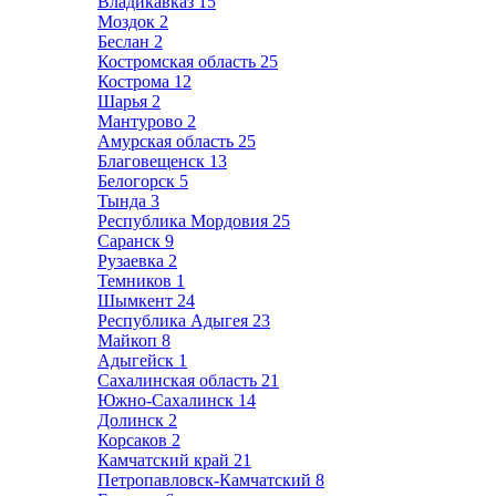
Владикавказ
15
Моздок
2
Беслан
2
Костромская область
25
Кострома
12
Шарья
2
Мантурово
2
Амурская область
25
Благовещенск
13
Белогорск
5
Тында
3
Республика Мордовия
25
Саранск
9
Рузаевка
2
Темников
1
Шымкент
24
Республика Адыгея
23
Майкоп
8
Адыгейск
1
Сахалинская область
21
Южно-Сахалинск
14
Долинск
2
Корсаков
2
Камчатский край
21
Петропавловск-Камчатский
8