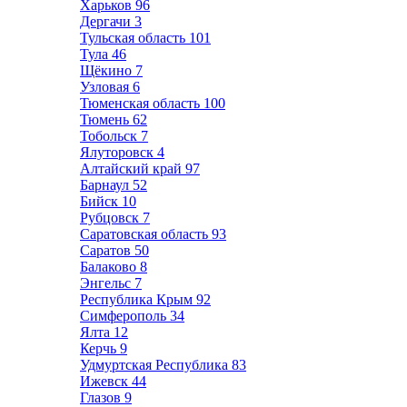
Харьков
96
Дергачи
3
Тульская область
101
Тула
46
Щёкино
7
Узловая
6
Тюменская область
100
Тюмень
62
Тобольск
7
Ялуторовск
4
Алтайский край
97
Барнаул
52
Бийск
10
Рубцовск
7
Саратовская область
93
Саратов
50
Балаково
8
Энгельс
7
Республика Крым
92
Симферополь
34
Ялта
12
Керчь
9
Удмуртская Республика
83
Ижевск
44
Глазов
9