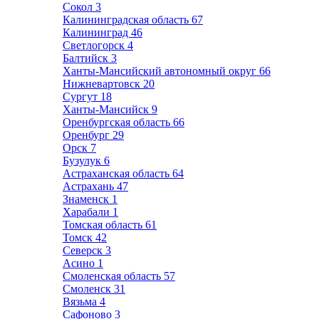
Сокол
3
Калининградская область
67
Калининград
46
Светлогорск
4
Балтийск
3
Ханты-Мансийский автономный округ
66
Нижневартовск
20
Сургут
18
Ханты-Мансийск
9
Оренбургская область
66
Оренбург
29
Орск
7
Бузулук
6
Астраханская область
64
Астрахань
47
Знаменск
1
Харабали
1
Томская область
61
Томск
42
Северск
3
Асино
1
Смоленская область
57
Смоленск
31
Вязьма
4
Сафоново
3