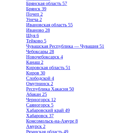
Брянская область
57
Брянск
39
Почеп
2
Унеча
2
Ивановская область
55
Иваново
28
Шуя
6
Тейково
5
Чувашская Республика — Чувашия
51
Чебоксары
28
Новочебоксарск
4
Канаш
2
Кировская область
51
Киров
30
Слободской
4
Омутнинск
2
Республика Хакасия
50
Абакан
25
Черногорск
12
Саяногорск
5
Хабаровский край
49
Хабаровск
37
Комсомольск-на-Амуре
8
Амурск
2
Рязанская область
49