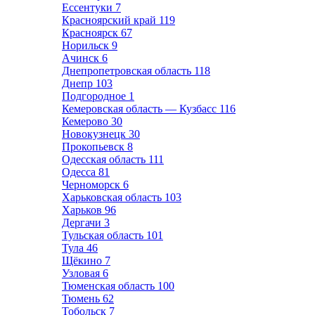
Ессентуки
7
Красноярский край
119
Красноярск
67
Норильск
9
Ачинск
6
Днепропетровская область
118
Днепр
103
Подгородное
1
Кемеровская область — Кузбасс
116
Кемерово
30
Новокузнецк
30
Прокопьевск
8
Одесская область
111
Одесса
81
Черноморск
6
Харьковская область
103
Харьков
96
Дергачи
3
Тульская область
101
Тула
46
Щёкино
7
Узловая
6
Тюменская область
100
Тюмень
62
Тобольск
7