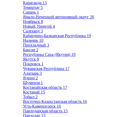
Караганда
13
Темиртау
5
Сарань
1
Ямало-Ненецкий автономный округ
20
Ноябрьск
8
Новый Уренгой
4
Салехард
3
Кабардино-Балкарская Республика
19
Нальчик
10
Прохладный
3
Баксан
2
Республика Саха (Якутия)
19
Якутск
8
Покровск
1
Чувашская Республика
17
Алатырь
3
Ядрин
2
Шумерля
1
Костанайская область
17
Костанай
15
Тобыл
2
Восточно-Казахстанская область
16
Усть-Каменогорск
16
Павлодарская область
15
Павлодар
13