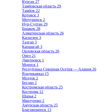
Курган
27
Тамбовская область
29
Тамбов
22
Котовск
3
Мичуринск
2
Нур-Султан
29
Бишкек
28
Алматинская область
26
Каскелен
3
Талгар
3
Капшагай
3
Орловская область
26
Орел
21
Дмитровск
1
Мценск
1
Республика Северная Осетия — Алания
26
Владикавказ
15
Моздок
2
Беслан
2
Костромская область
25
Кострома
12
Шарья
2
Мантурово
2
Амурская область
25
Благовещенск
13