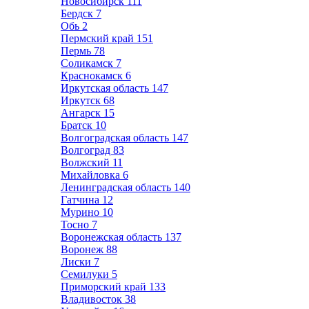
Новосибирск
111
Бердск
7
Обь
2
Пермский край
151
Пермь
78
Соликамск
7
Краснокамск
6
Иркутская область
147
Иркутск
68
Ангарск
15
Братск
10
Волгоградская область
147
Волгоград
83
Волжский
11
Михайловка
6
Ленинградская область
140
Гатчина
12
Мурино
10
Тосно
7
Воронежская область
137
Воронеж
88
Лиски
7
Семилуки
5
Приморский край
133
Владивосток
38