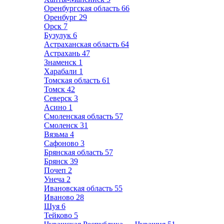
Оренбургская область
66
Оренбург
29
Орск
7
Бузулук
6
Астраханская область
64
Астрахань
47
Знаменск
1
Харабали
1
Томская область
61
Томск
42
Северск
3
Асино
1
Смоленская область
57
Смоленск
31
Вязьма
4
Сафоново
3
Брянская область
57
Брянск
39
Почеп
2
Унеча
2
Ивановская область
55
Иваново
28
Шуя
6
Тейково
5