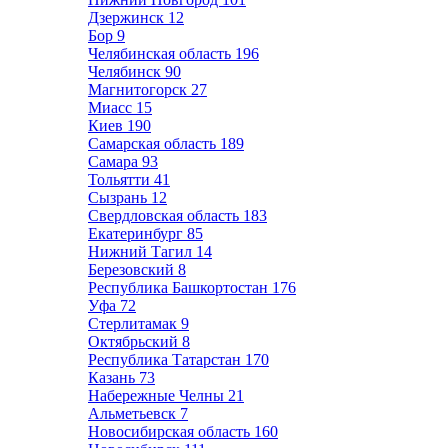
Дзержинск
12
Бор
9
Челябинская область
196
Челябинск
90
Магнитогорск
27
Миасс
15
Киев
190
Самарская область
189
Самара
93
Тольятти
41
Сызрань
12
Свердловская область
183
Екатеринбург
85
Нижний Тагил
14
Березовский
8
Республика Башкортостан
176
Уфа
72
Стерлитамак
9
Октябрьский
8
Республика Татарстан
170
Казань
73
Набережные Челны
21
Альметьевск
7
Новосибирская область
160