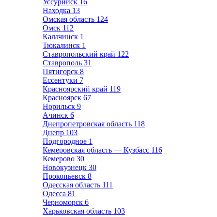
Уссурийск
16
Находка
13
Омская область
124
Омск
112
Калачинск
1
Тюкалинск
1
Ставропольский край
122
Ставрополь
31
Пятигорск
8
Ессентуки
7
Красноярский край
119
Красноярск
67
Норильск
9
Ачинск
6
Днепропетровская область
118
Днепр
103
Подгородное
1
Кемеровская область — Кузбасс
116
Кемерово
30
Новокузнецк
30
Прокопьевск
8
Одесская область
111
Одесса
81
Черноморск
6
Харьковская область
103