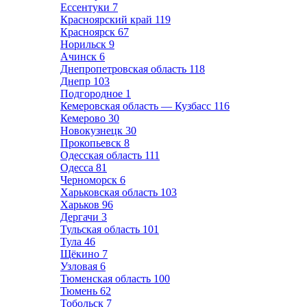
Ессентуки
7
Красноярский край
119
Красноярск
67
Норильск
9
Ачинск
6
Днепропетровская область
118
Днепр
103
Подгородное
1
Кемеровская область — Кузбасс
116
Кемерово
30
Новокузнецк
30
Прокопьевск
8
Одесская область
111
Одесса
81
Черноморск
6
Харьковская область
103
Харьков
96
Дергачи
3
Тульская область
101
Тула
46
Щёкино
7
Узловая
6
Тюменская область
100
Тюмень
62
Тобольск
7