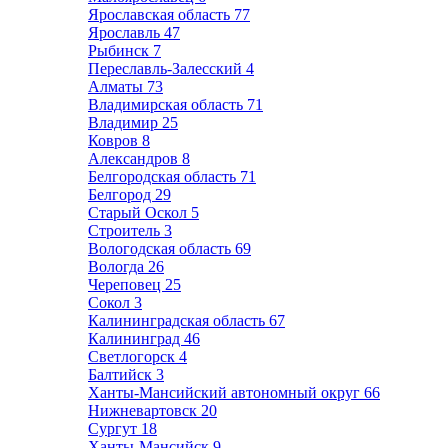
Ярославская область
77
Ярославль
47
Рыбинск
7
Переславль-Залесский
4
Алматы
73
Владимирская область
71
Владимир
25
Ковров
8
Александров
8
Белгородская область
71
Белгород
29
Старый Оскол
5
Строитель
3
Вологодская область
69
Вологда
26
Череповец
25
Сокол
3
Калининградская область
67
Калининград
46
Светлогорск
4
Балтийск
3
Ханты-Мансийский автономный округ
66
Нижневартовск
20
Сургут
18
Ханты-Мансийск
9