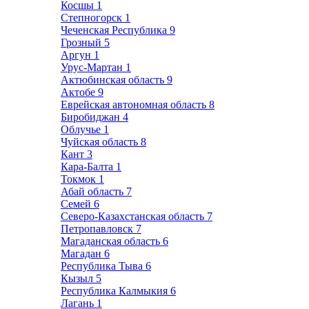
Косшы
1
Степногорск
1
Чеченская Республика
9
Грозный
5
Аргун
1
Урус-Мартан
1
Актюбинская область
9
Актобе
9
Еврейская автономная область
8
Биробиджан
4
Облучье
1
Чуйская область
8
Кант
3
Кара-Балта
1
Токмок
1
Абай область
7
Семей
6
Северо-Казахстанская область
7
Петропавловск
7
Магаданская область
6
Магадан
6
Республика Тыва
6
Кызыл
5
Республика Калмыкия
6
Лагань
1