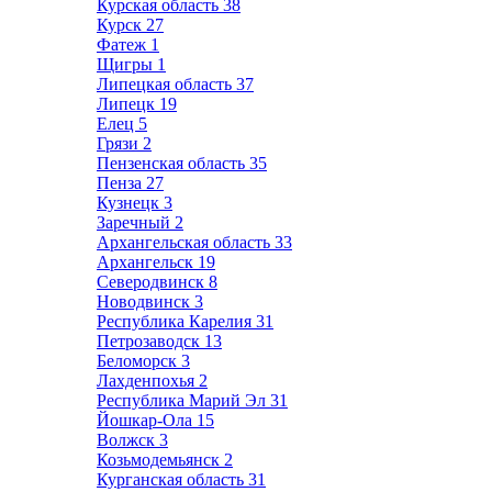
Курская область
38
Курск
27
Фатеж
1
Щигры
1
Липецкая область
37
Липецк
19
Елец
5
Грязи
2
Пензенская область
35
Пенза
27
Кузнецк
3
Заречный
2
Архангельская область
33
Архангельск
19
Северодвинск
8
Новодвинск
3
Республика Карелия
31
Петрозаводск
13
Беломорск
3
Лахденпохья
2
Республика Марий Эл
31
Йошкар-Ола
15
Волжск
3
Козьмодемьянск
2
Курганская область
31