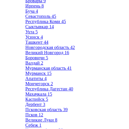
Бровары
9
Ирпень
8
Буча
4
Севастополь
45
Республика Коми
45
Сыктывкар
14
Ухта
5
Усинск
4
Ташкент
44
Новгородская область
42
Великий Новгород
16
Боровичи
5
Валдай
2
Мурманская область
41
Мурманск
15
Апатиты
4
Мончегорск
2
Республика Дагестан
40
Махачкала
15
Каспийск
5
Дербент
3
Псковская область
39
Псков
12
Великие Луки
8
Себеж
1