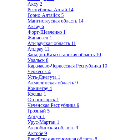
Аксу
2
Республика Алтай
14
Горно-Алтайск
5
Мангистауская область
14
Актау
6
Форт-Шевченко
1
Жанаозен
1
Атырауская область
11
Атырау
11
Западно-Казахстанская область
10
Уральск
8
Карачаево-Черкесская Республика
10
Черкесск
4
Усть-Джегута
1
Акмолинская область
9
Кокшетау
4
Косшы
1
Степногорск
1
Чеченская Республика
9
Грозный
5
Аргун
1
Урус-Мартан
1
Актюбинская область
9
Актобе
9
Еврейская автономная область
8