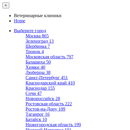
×
Ветеринарные клиники
Home
Выберите город
Москва
865
Зеленоград
13
Щербинка
7
Троицк
4
Московская область
797
Балашиха
50
Химки
40
Люберцы
38
Санкт-Петербург
451
Краснодарский край
410
Краснодар
155
Сочи
47
Новороссийск
28
Ростовская область
222
Ростов-на-Дону
109
Таганрог
16
Батайск
10
Нижегородская область
199
Нижний Новгород
101