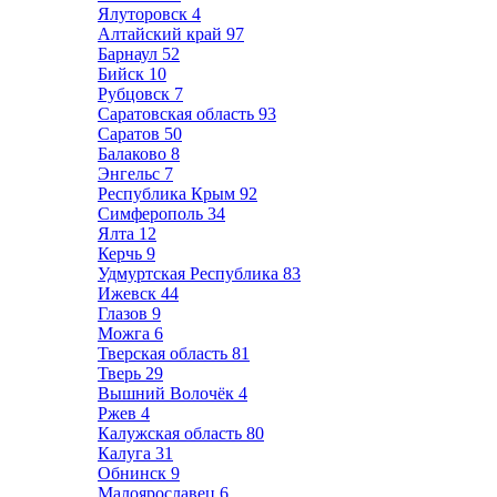
Ялуторовск
4
Алтайский край
97
Барнаул
52
Бийск
10
Рубцовск
7
Саратовская область
93
Саратов
50
Балаково
8
Энгельс
7
Республика Крым
92
Симферополь
34
Ялта
12
Керчь
9
Удмуртская Республика
83
Ижевск
44
Глазов
9
Можга
6
Тверская область
81
Тверь
29
Вышний Волочёк
4
Ржев
4
Калужская область
80
Калуга
31
Обнинск
9
Малоярославец
6