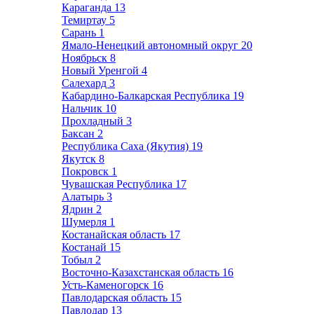
Караганда
13
Темиртау
5
Сарань
1
Ямало-Ненецкий автономный округ
20
Ноябрьск
8
Новый Уренгой
4
Салехард
3
Кабардино-Балкарская Республика
19
Нальчик
10
Прохладный
3
Баксан
2
Республика Саха (Якутия)
19
Якутск
8
Покровск
1
Чувашская Республика
17
Алатырь
3
Ядрин
2
Шумерля
1
Костанайская область
17
Костанай
15
Тобыл
2
Восточно-Казахстанская область
16
Усть-Каменогорск
16
Павлодарская область
15
Павлодар
13