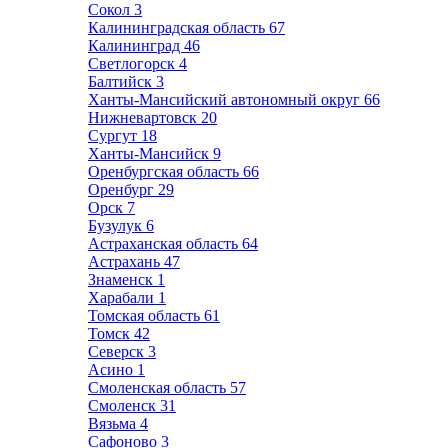
Сокол
3
Калининградская область
67
Калининград
46
Светлогорск
4
Балтийск
3
Ханты-Мансийский автономный округ
66
Нижневартовск
20
Сургут
18
Ханты-Мансийск
9
Оренбургская область
66
Оренбург
29
Орск
7
Бузулук
6
Астраханская область
64
Астрахань
47
Знаменск
1
Харабали
1
Томская область
61
Томск
42
Северск
3
Асино
1
Смоленская область
57
Смоленск
31
Вязьма
4
Сафоново
3