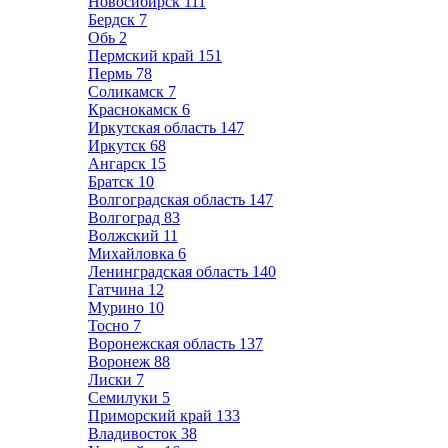
Новосибирск
111
Бердск
7
Обь
2
Пермский край
151
Пермь
78
Соликамск
7
Краснокамск
6
Иркутская область
147
Иркутск
68
Ангарск
15
Братск
10
Волгоградская область
147
Волгоград
83
Волжский
11
Михайловка
6
Ленинградская область
140
Гатчина
12
Мурино
10
Тосно
7
Воронежская область
137
Воронеж
88
Лиски
7
Семилуки
5
Приморский край
133
Владивосток
38