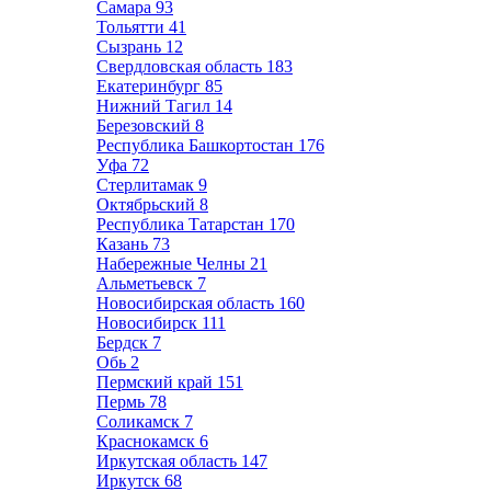
Самара
93
Тольятти
41
Сызрань
12
Свердловская область
183
Екатеринбург
85
Нижний Тагил
14
Березовский
8
Республика Башкортостан
176
Уфа
72
Стерлитамак
9
Октябрьский
8
Республика Татарстан
170
Казань
73
Набережные Челны
21
Альметьевск
7
Новосибирская область
160
Новосибирск
111
Бердск
7
Обь
2
Пермский край
151
Пермь
78
Соликамск
7
Краснокамск
6
Иркутская область
147
Иркутск
68