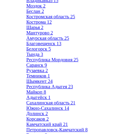
Владикавказ
15
Моздок
2
Беслан
2
Костромская область
25
Кострома
12
Шарья
2
Мантурово
2
Амурская область
25
Благовещенск
13
Белогорск
5
Тында
3
Республика Мордовия
25
Саранск
9
Рузаевка
2
Темников
1
Шымкент
24
Республика Адыгея
23
Майкоп
8
Адыгейск
1
Сахалинская область
21
Южно-Сахалинск
14
Долинск
2
Корсаков
2
Камчатский край
21
Петропавловск-Камчатский
8