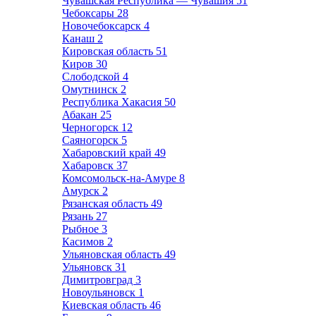
Чувашская Республика — Чувашия
51
Чебоксары
28
Новочебоксарск
4
Канаш
2
Кировская область
51
Киров
30
Слободской
4
Омутнинск
2
Республика Хакасия
50
Абакан
25
Черногорск
12
Саяногорск
5
Хабаровский край
49
Хабаровск
37
Комсомольск-на-Амуре
8
Амурск
2
Рязанская область
49
Рязань
27
Рыбное
3
Касимов
2
Ульяновская область
49
Ульяновск
31
Димитровград
3
Новоульяновск
1
Киевская область
46