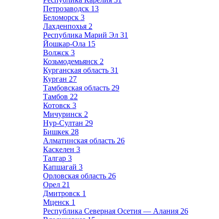
Петрозаводск
13
Беломорск
3
Лахденпохья
2
Республика Марий Эл
31
Йошкар-Ола
15
Волжск
3
Козьмодемьянск
2
Курганская область
31
Курган
27
Тамбовская область
29
Тамбов
22
Котовск
3
Мичуринск
2
Нур-Султан
29
Бишкек
28
Алматинская область
26
Каскелен
3
Талгар
3
Капшагай
3
Орловская область
26
Орел
21
Дмитровск
1
Мценск
1
Республика Северная Осетия — Алания
26