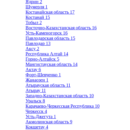
Ядрин
2
Шумерля
1
Костанайская область
17
Костанай
15
Тобыл
2
Восточно-Казахстанская область
16
Усть-Каменогорск
16
Павлодарская область
15
Павлодар
13
Аксу
2
Республика Алтай
14
Горно-Алтайск
5
Мангистауская область
14
Актау
6
Форт-Шевченко
1
Жанаозен
1
Атырауская область
11
Атырау
11
Западно-Казахстанская область
10
Уральск
8
Карачаево-Черкесская Республика
10
Черкесск
4
Усть-Джегута
1
Акмолинская область
9
Кокшетау
4