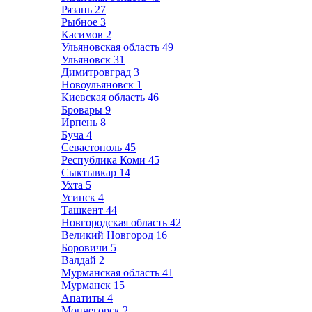
Рязань
27
Рыбное
3
Касимов
2
Ульяновская область
49
Ульяновск
31
Димитровград
3
Новоульяновск
1
Киевская область
46
Бровары
9
Ирпень
8
Буча
4
Севастополь
45
Республика Коми
45
Сыктывкар
14
Ухта
5
Усинск
4
Ташкент
44
Новгородская область
42
Великий Новгород
16
Боровичи
5
Валдай
2
Мурманская область
41
Мурманск
15
Апатиты
4
Мончегорск
2