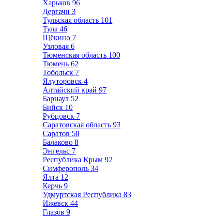
Харьков
96
Дергачи
3
Тульская область
101
Тула
46
Щёкино
7
Узловая
6
Тюменская область
100
Тюмень
62
Тобольск
7
Ялуторовск
4
Алтайский край
97
Барнаул
52
Бийск
10
Рубцовск
7
Саратовская область
93
Саратов
50
Балаково
8
Энгельс
7
Республика Крым
92
Симферополь
34
Ялта
12
Керчь
9
Удмуртская Республика
83
Ижевск
44
Глазов
9