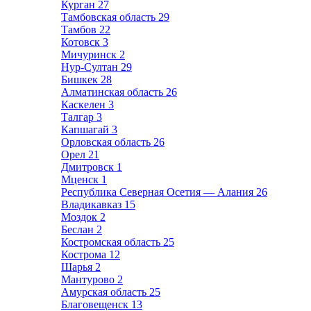
Курган
27
Тамбовская область
29
Тамбов
22
Котовск
3
Мичуринск
2
Нур-Султан
29
Бишкек
28
Алматинская область
26
Каскелен
3
Талгар
3
Капшагай
3
Орловская область
26
Орел
21
Дмитровск
1
Мценск
1
Республика Северная Осетия — Алания
26
Владикавказ
15
Моздок
2
Беслан
2
Костромская область
25
Кострома
12
Шарья
2
Мантурово
2
Амурская область
25
Благовещенск
13