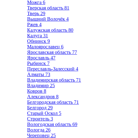
Можга
6
Тверская область
81
Тверь
29
Вышний Волочёк
4
Ржев
4
Калужская область
80
Калуга
31
Обнинск
9
Малоярославец
6
Ярославская область
77
Ярославль
47
Рыбинск
7
Переславль-Залесский
4
Алматы
73
Владимирская область
71
Владимир
25
Ковров
8
Александров
8
Белгородская область
71
Белгород
29
Старый Оскол
5
Строитель
3
Вологодская область
69
Вологда
26
Череповец
25