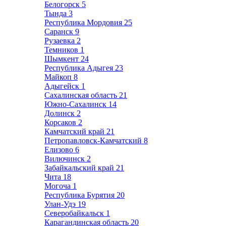
Белогорск
5
Тында
3
Республика Мордовия
25
Саранск
9
Рузаевка
2
Темников
1
Шымкент
24
Республика Адыгея
23
Майкоп
8
Адыгейск
1
Сахалинская область
21
Южно-Сахалинск
14
Долинск
2
Корсаков
2
Камчатский край
21
Петропавловск-Камчатский
8
Елизово
6
Вилючинск
2
Забайкальский край
21
Чита
18
Могоча
1
Республика Бурятия
20
Улан-Удэ
19
Северобайкальск
1
Карагандинская область
20