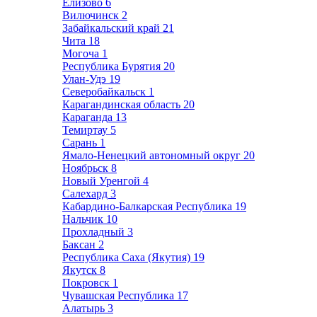
Елизово
6
Вилючинск
2
Забайкальский край
21
Чита
18
Могоча
1
Республика Бурятия
20
Улан-Удэ
19
Северобайкальск
1
Карагандинская область
20
Караганда
13
Темиртау
5
Сарань
1
Ямало-Ненецкий автономный округ
20
Ноябрьск
8
Новый Уренгой
4
Салехард
3
Кабардино-Балкарская Республика
19
Нальчик
10
Прохладный
3
Баксан
2
Республика Саха (Якутия)
19
Якутск
8
Покровск
1
Чувашская Республика
17
Алатырь
3