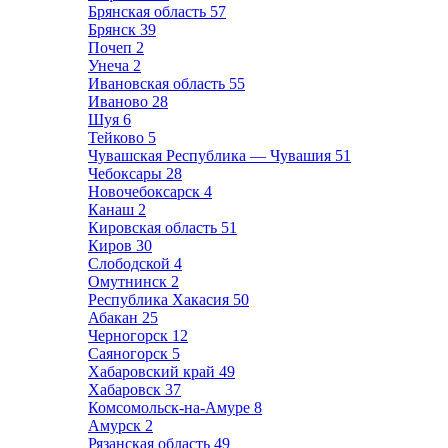
Брянская область
57
Брянск
39
Почеп
2
Унеча
2
Ивановская область
55
Иваново
28
Шуя
6
Тейково
5
Чувашская Республика — Чувашия
51
Чебоксары
28
Новочебоксарск
4
Канаш
2
Кировская область
51
Киров
30
Слободской
4
Омутнинск
2
Республика Хакасия
50
Абакан
25
Черногорск
12
Саяногорск
5
Хабаровский край
49
Хабаровск
37
Комсомольск-на-Амуре
8
Амурск
2
Рязанская область
49