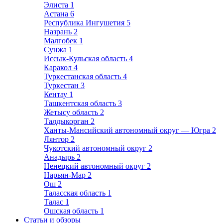
Элиста
1
Астана
6
Республика Ингушетия
5
Назрань
2
Малгобек
1
Сунжа
1
Иссык-Кульская область
4
Каракол
4
Туркестанская область
4
Туркестан
3
Кентау
1
Ташкентская область
3
Жетысу область
2
Талдыкорган
2
Ханты-Мансийский автономный округ — Югра
2
Лянтор
2
Чукотский автономный округ
2
Анадырь
2
Ненецкий автономный округ
2
Нарьян-Мар
2
Ош
2
Таласская область
1
Талас
1
Ошская область
1
Статьи и обзоры