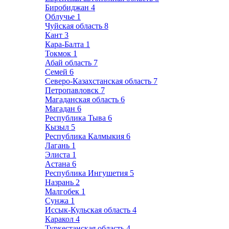
Биробиджан
4
Облучье
1
Чуйская область
8
Кант
3
Кара-Балта
1
Токмок
1
Абай область
7
Семей
6
Северо-Казахстанская область
7
Петропавловск
7
Магаданская область
6
Магадан
6
Республика Тыва
6
Кызыл
5
Республика Калмыкия
6
Лагань
1
Элиста
1
Астана
6
Республика Ингушетия
5
Назрань
2
Малгобек
1
Сунжа
1
Иссык-Кульская область
4
Каракол
4
Туркестанская область
4