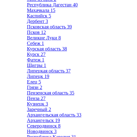
Республика Дагестан
40
Махачкала
15
Каспийск
5
Дербент
3
Псковская область
39
Псков
12
Великие Луки
8
Себеж
1
Курская область
38
Курск
27
Фатеж
1
Щигры
1
Липецкая область
37
Липецк
19
Елец
5
Грязи
2
Пензенская область
35
Пенза
27
Кузнецк
3
Заречный
2
Архангельская область
33
Архангельск
19
Северодвинск
8
Новодвинск
3
Республика Карелия
31