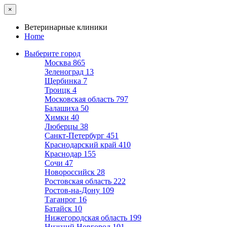
×
Ветеринарные клиники
Home
Выберите город
Москва
865
Зеленоград
13
Щербинка
7
Троицк
4
Московская область
797
Балашиха
50
Химки
40
Люберцы
38
Санкт-Петербург
451
Краснодарский край
410
Краснодар
155
Сочи
47
Новороссийск
28
Ростовская область
222
Ростов-на-Дону
109
Таганрог
16
Батайск
10
Нижегородская область
199
Нижний Новгород
101