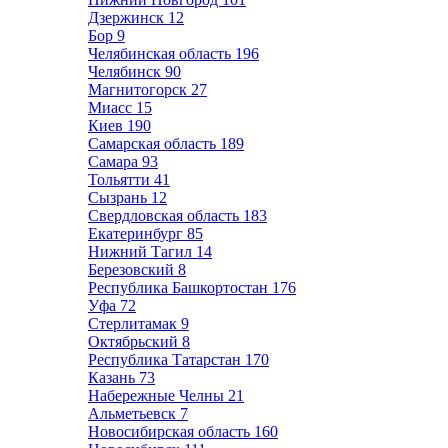
Дзержинск
12
Бор
9
Челябинская область
196
Челябинск
90
Магнитогорск
27
Миасс
15
Киев
190
Самарская область
189
Самара
93
Тольятти
41
Сызрань
12
Свердловская область
183
Екатеринбург
85
Нижний Тагил
14
Березовский
8
Республика Башкортостан
176
Уфа
72
Стерлитамак
9
Октябрьский
8
Республика Татарстан
170
Казань
73
Набережные Челны
21
Альметьевск
7
Новосибирская область
160