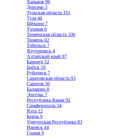
Харьков
96
Дергачи
3
Тульская область
101
Тула
46
Щёкино
7
Узловая
6
Тюменская область
100
Тюмень
62
Тобольск
7
Ялуторовск
4
Алтайский край
97
Барнаул
52
Бийск
10
Рубцовск
7
Саратовская область
93
Саратов
50
Балаково
8
Энгельс
7
Республика Крым
92
Симферополь
34
Ялта
12
Керчь
9
Удмуртская Республика
83
Ижевск
44
Глазов
9