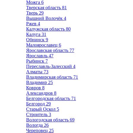
Можга
6
Тверская область
81
Тверь
29
Вышний Волочёк
4
Ржев
4
Калужская область
80
Калуга
31
Обнинск
9
Малоярославец
6
Ярославская область
77
Ярославль
47
Рыбинск
7
Переславль-Залесский
4
Алматы
73
Владимирская область
71
Владимир
25
Ковров
8
Александров
8
Белгородская область
71
Белгород
29
Старый Оскол
5
Строитель
3
Вологодская область
69
Вологда
26
Череповец
25