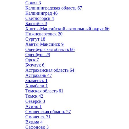
Сокол
3
Калининградская область
67
Калининград
46
Светлогорск
4
Балтийск
3
Ханты-Мансийский автономный округ
66
Нижневартовск
20
Сургут
18
Ханты-Мансийск
9
Оренбургская область
66
Оренбург
29
Орск
7
Бузулук
6
Астраханская область
64
Астрахань
47
Знаменск
1
Харабали
1
Томская область
61
Томск
42
Северск
3
Асино
1
Смоленская область
57
Смоленск
31
Вязьма
4
Сафоново
3