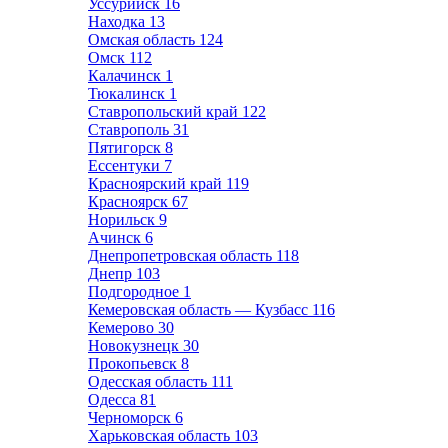
Уссурийск
16
Находка
13
Омская область
124
Омск
112
Калачинск
1
Тюкалинск
1
Ставропольский край
122
Ставрополь
31
Пятигорск
8
Ессентуки
7
Красноярский край
119
Красноярск
67
Норильск
9
Ачинск
6
Днепропетровская область
118
Днепр
103
Подгородное
1
Кемеровская область — Кузбасс
116
Кемерово
30
Новокузнецк
30
Прокопьевск
8
Одесская область
111
Одесса
81
Черноморск
6
Харьковская область
103