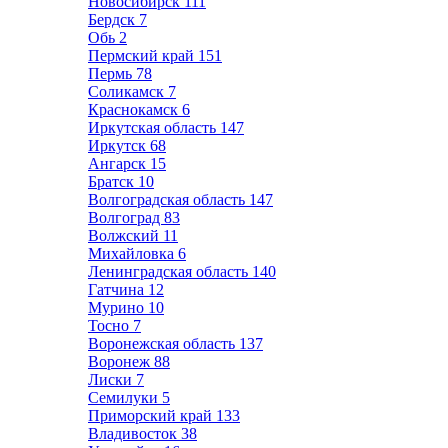
Новосибирск
111
Бердск
7
Обь
2
Пермский край
151
Пермь
78
Соликамск
7
Краснокамск
6
Иркутская область
147
Иркутск
68
Ангарск
15
Братск
10
Волгоградская область
147
Волгоград
83
Волжский
11
Михайловка
6
Ленинградская область
140
Гатчина
12
Мурино
10
Тосно
7
Воронежская область
137
Воронеж
88
Лиски
7
Семилуки
5
Приморский край
133
Владивосток
38