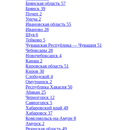
Брянская область
57
Брянск
39
Почеп
2
Унеча
2
Ивановская область
55
Иваново
28
Шуя
6
Тейково
5
Чувашская Республика — Чувашия
51
Чебоксары
28
Новочебоксарск
4
Канаш
2
Кировская область
51
Киров
30
Слободской
4
Омутнинск
2
Республика Хакасия
50
Абакан
25
Черногорск
12
Саяногорск
5
Хабаровский край
49
Хабаровск
37
Комсомольск-на-Амуре
8
Амурск
2
Рязанская область
49