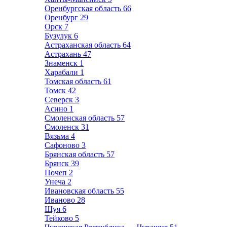
Оренбургская область
66
Оренбург
29
Орск
7
Бузулук
6
Астраханская область
64
Астрахань
47
Знаменск
1
Харабали
1
Томская область
61
Томск
42
Северск
3
Асино
1
Смоленская область
57
Смоленск
31
Вязьма
4
Сафоново
3
Брянская область
57
Брянск
39
Почеп
2
Унеча
2
Ивановская область
55
Иваново
28
Шуя
6
Тейково
5