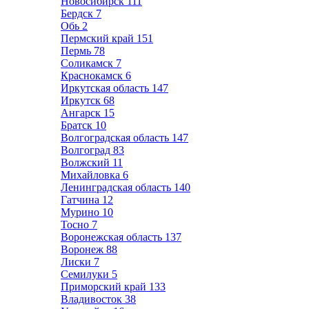
Новосибирск
111
Бердск
7
Обь
2
Пермский край
151
Пермь
78
Соликамск
7
Краснокамск
6
Иркутская область
147
Иркутск
68
Ангарск
15
Братск
10
Волгоградская область
147
Волгоград
83
Волжский
11
Михайловка
6
Ленинградская область
140
Гатчина
12
Мурино
10
Тосно
7
Воронежская область
137
Воронеж
88
Лиски
7
Семилуки
5
Приморский край
133
Владивосток
38