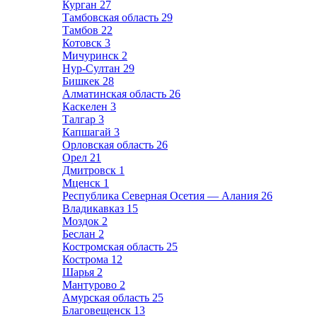
Курган
27
Тамбовская область
29
Тамбов
22
Котовск
3
Мичуринск
2
Нур-Султан
29
Бишкек
28
Алматинская область
26
Каскелен
3
Талгар
3
Капшагай
3
Орловская область
26
Орел
21
Дмитровск
1
Мценск
1
Республика Северная Осетия — Алания
26
Владикавказ
15
Моздок
2
Беслан
2
Костромская область
25
Кострома
12
Шарья
2
Мантурово
2
Амурская область
25
Благовещенск
13