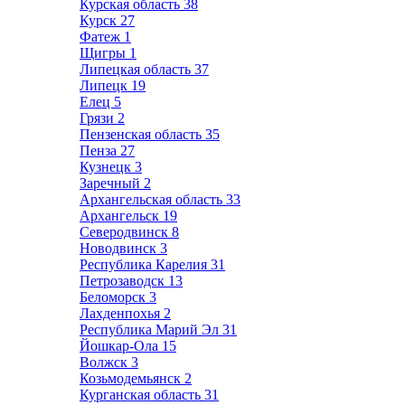
Курская область
38
Курск
27
Фатеж
1
Щигры
1
Липецкая область
37
Липецк
19
Елец
5
Грязи
2
Пензенская область
35
Пенза
27
Кузнецк
3
Заречный
2
Архангельская область
33
Архангельск
19
Северодвинск
8
Новодвинск
3
Республика Карелия
31
Петрозаводск
13
Беломорск
3
Лахденпохья
2
Республика Марий Эл
31
Йошкар-Ола
15
Волжск
3
Козьмодемьянск
2
Курганская область
31