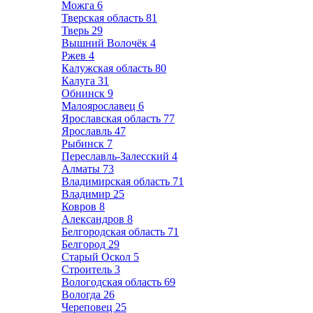
Можга
6
Тверская область
81
Тверь
29
Вышний Волочёк
4
Ржев
4
Калужская область
80
Калуга
31
Обнинск
9
Малоярославец
6
Ярославская область
77
Ярославль
47
Рыбинск
7
Переславль-Залесский
4
Алматы
73
Владимирская область
71
Владимир
25
Ковров
8
Александров
8
Белгородская область
71
Белгород
29
Старый Оскол
5
Строитель
3
Вологодская область
69
Вологда
26
Череповец
25