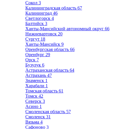
Сокол
3
Калининградская область
67
Калининград
46
Светлогорск
4
Балтийск
3
Ханты-Мансийский автономный округ
66
Нижневартовск
20
Сургут
18
Ханты-Мансийск
9
Оренбургская область
66
Оренбург
29
Орск
7
Бузулук
6
Астраханская область
64
Астрахань
47
Знаменск
1
Харабали
1
Томская область
61
Томск
42
Северск
3
Асино
1
Смоленская область
57
Смоленск
31
Вязьма
4
Сафоново
3