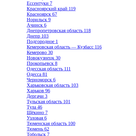
Ессентуки
7
Красноярский край
119
Красноярск
67
Норильск
9
Ачинск
6
Днепропетровская область
118
Днепр
103
Подгородное
1
Кемеровская область — Кузбасс
116
Кемерово
30
Новокузнецк
30
Прокопьевск
8
Одесская область
111
Одесса
81
Черноморск
6
Харьковская область
103
Харьков
96
Дергачи
3
Тульская область
101
Тула
46
Щёкино
7
Узловая
6
Тюменская область
100
Тюмень
62
Тобольск
7