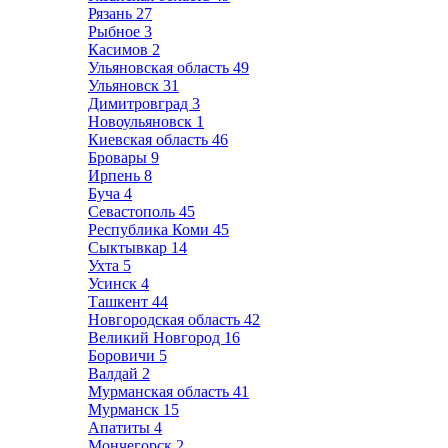
Рязань
27
Рыбное
3
Касимов
2
Ульяновская область
49
Ульяновск
31
Димитровград
3
Новоульяновск
1
Киевская область
46
Бровары
9
Ирпень
8
Буча
4
Севастополь
45
Республика Коми
45
Сыктывкар
14
Ухта
5
Усинск
4
Ташкент
44
Новгородская область
42
Великий Новгород
16
Боровичи
5
Валдай
2
Мурманская область
41
Мурманск
15
Апатиты
4
Мончегорск
2