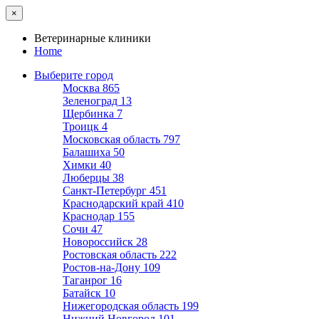
×
Ветеринарные клиники
Home
Выберите город
Москва
865
Зеленоград
13
Щербинка
7
Троицк
4
Московская область
797
Балашиха
50
Химки
40
Люберцы
38
Санкт-Петербург
451
Краснодарский край
410
Краснодар
155
Сочи
47
Новороссийск
28
Ростовская область
222
Ростов-на-Дону
109
Таганрог
16
Батайск
10
Нижегородская область
199
Нижний Новгород
101