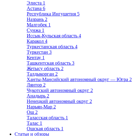
Элиста
1
Астана
6
Республика Ингушетия
5
Назрань
2
Малгобек
1
Сунжа
1
Иссык-Кульская область
4
Каракол
4
Туркестанская область
4
Туркестан
3
Кентау
1
Ташкентская область
3
Жетысу область
2
Талдыкорган
2
Ханты-Мансийский автономный округ — Югра
2
Лянтор
2
Чукотский автономный округ
2
Анадырь
2
Ненецкий автономный округ
2
Нарьян-Мар
2
Ош
2
Таласская область
1
Талас
1
Ошская область
1
Статьи и обзоры