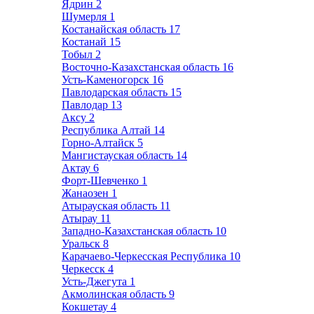
Ядрин
2
Шумерля
1
Костанайская область
17
Костанай
15
Тобыл
2
Восточно-Казахстанская область
16
Усть-Каменогорск
16
Павлодарская область
15
Павлодар
13
Аксу
2
Республика Алтай
14
Горно-Алтайск
5
Мангистауская область
14
Актау
6
Форт-Шевченко
1
Жанаозен
1
Атырауская область
11
Атырау
11
Западно-Казахстанская область
10
Уральск
8
Карачаево-Черкесская Республика
10
Черкесск
4
Усть-Джегута
1
Акмолинская область
9
Кокшетау
4