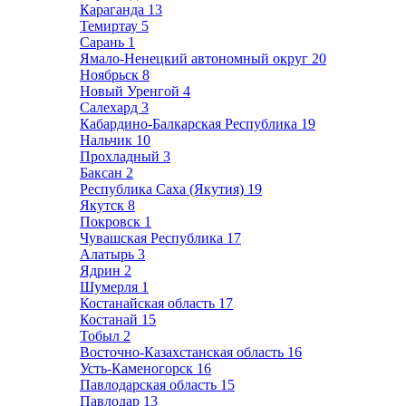
Караганда
13
Темиртау
5
Сарань
1
Ямало-Ненецкий автономный округ
20
Ноябрьск
8
Новый Уренгой
4
Салехард
3
Кабардино-Балкарская Республика
19
Нальчик
10
Прохладный
3
Баксан
2
Республика Саха (Якутия)
19
Якутск
8
Покровск
1
Чувашская Республика
17
Алатырь
3
Ядрин
2
Шумерля
1
Костанайская область
17
Костанай
15
Тобыл
2
Восточно-Казахстанская область
16
Усть-Каменогорск
16
Павлодарская область
15
Павлодар
13