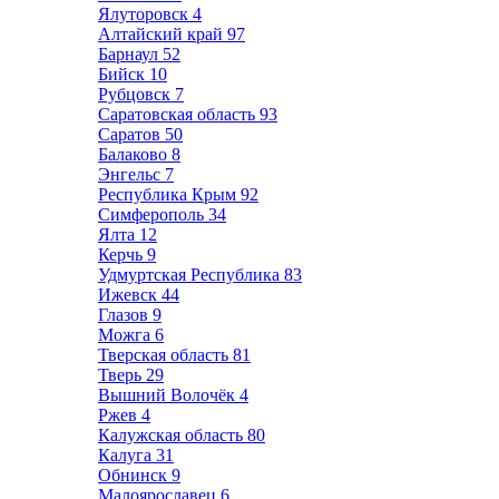
Ялуторовск
4
Алтайский край
97
Барнаул
52
Бийск
10
Рубцовск
7
Саратовская область
93
Саратов
50
Балаково
8
Энгельс
7
Республика Крым
92
Симферополь
34
Ялта
12
Керчь
9
Удмуртская Республика
83
Ижевск
44
Глазов
9
Можга
6
Тверская область
81
Тверь
29
Вышний Волочёк
4
Ржев
4
Калужская область
80
Калуга
31
Обнинск
9
Малоярославец
6