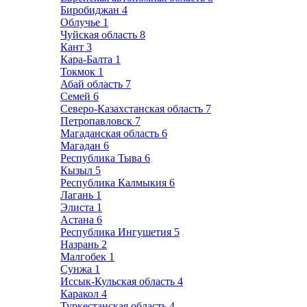
Биробиджан
4
Облучье
1
Чуйская область
8
Кант
3
Кара-Балта
1
Токмок
1
Абай область
7
Семей
6
Северо-Казахстанская область
7
Петропавловск
7
Магаданская область
6
Магадан
6
Республика Тыва
6
Кызыл
5
Республика Калмыкия
6
Лагань
1
Элиста
1
Астана
6
Республика Ингушетия
5
Назрань
2
Малгобек
1
Сунжа
1
Иссык-Кульская область
4
Каракол
4
Туркестанская область
4