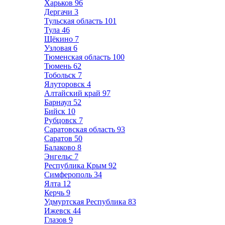
Харьков
96
Дергачи
3
Тульская область
101
Тула
46
Щёкино
7
Узловая
6
Тюменская область
100
Тюмень
62
Тобольск
7
Ялуторовск
4
Алтайский край
97
Барнаул
52
Бийск
10
Рубцовск
7
Саратовская область
93
Саратов
50
Балаково
8
Энгельс
7
Республика Крым
92
Симферополь
34
Ялта
12
Керчь
9
Удмуртская Республика
83
Ижевск
44
Глазов
9