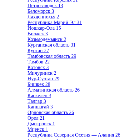
Петрозаводск
13
Беломорск
3
Лахденпохья
2
Республика Марий Эл
31
Йошкар-Ола
15
Волжск
3
Козьмодемьянск
2
Курганская область
31
Курган
27
Тамбовская область
29
Тамбов
22
Котовск
3
Мичуринск
2
Нур-Султан
29
Бишкек
28
Алматинская область
26
Каскелен
3
Талгар
3
Капшагай
3
Орловская область
26
Орел
21
Дмитровск
1
Мценск
1
Республика Северная Осетия — Алания
26