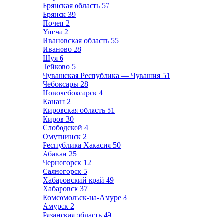
Брянская область
57
Брянск
39
Почеп
2
Унеча
2
Ивановская область
55
Иваново
28
Шуя
6
Тейково
5
Чувашская Республика — Чувашия
51
Чебоксары
28
Новочебоксарск
4
Канаш
2
Кировская область
51
Киров
30
Слободской
4
Омутнинск
2
Республика Хакасия
50
Абакан
25
Черногорск
12
Саяногорск
5
Хабаровский край
49
Хабаровск
37
Комсомольск-на-Амуре
8
Амурск
2
Рязанская область
49