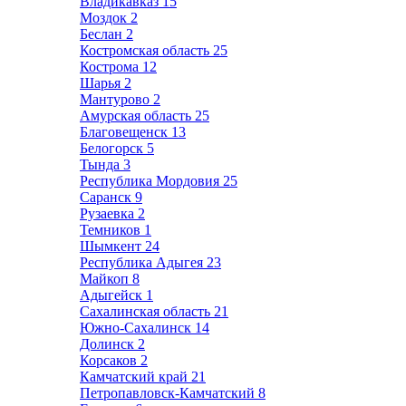
Владикавказ
15
Моздок
2
Беслан
2
Костромская область
25
Кострома
12
Шарья
2
Мантурово
2
Амурская область
25
Благовещенск
13
Белогорск
5
Тында
3
Республика Мордовия
25
Саранск
9
Рузаевка
2
Темников
1
Шымкент
24
Республика Адыгея
23
Майкоп
8
Адыгейск
1
Сахалинская область
21
Южно-Сахалинск
14
Долинск
2
Корсаков
2
Камчатский край
21
Петропавловск-Камчатский
8