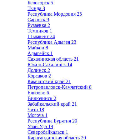
Белогорск
5
Тында
3
Республика Мордовия
25
Саранск
9
Рузаевка
2
Темников
1
Шымкент
24
Республика Адыгея
23
Майкоп
8
Адыгейск
1
Сахалинская область
21
Южно-Сахалинск
14
Долинск
2
Корсаков
2
Камчатский край
21
Петропавловск-Камчатский
8
Елизово
6
Вилючинск
2
Забайкальский край
21
Чита
18
Могоча
1
Республика Бурятия
20
Улан-Удэ
19
Северобайкальск
1
Карагандинская область
20