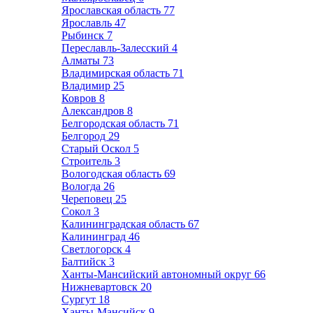
Ярославская область
77
Ярославль
47
Рыбинск
7
Переславль-Залесский
4
Алматы
73
Владимирская область
71
Владимир
25
Ковров
8
Александров
8
Белгородская область
71
Белгород
29
Старый Оскол
5
Строитель
3
Вологодская область
69
Вологда
26
Череповец
25
Сокол
3
Калининградская область
67
Калининград
46
Светлогорск
4
Балтийск
3
Ханты-Мансийский автономный округ
66
Нижневартовск
20
Сургут
18
Ханты-Мансийск
9