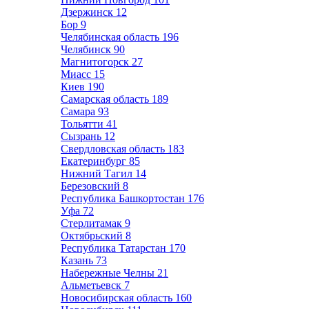
Дзержинск
12
Бор
9
Челябинская область
196
Челябинск
90
Магнитогорск
27
Миасс
15
Киев
190
Самарская область
189
Самара
93
Тольятти
41
Сызрань
12
Свердловская область
183
Екатеринбург
85
Нижний Тагил
14
Березовский
8
Республика Башкортостан
176
Уфа
72
Стерлитамак
9
Октябрьский
8
Республика Татарстан
170
Казань
73
Набережные Челны
21
Альметьевск
7
Новосибирская область
160