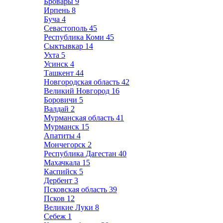
Бровары
9
Ирпень
8
Буча
4
Севастополь
45
Республика Коми
45
Сыктывкар
14
Ухта
5
Усинск
4
Ташкент
44
Новгородская область
42
Великий Новгород
16
Боровичи
5
Валдай
2
Мурманская область
41
Мурманск
15
Апатиты
4
Мончегорск
2
Республика Дагестан
40
Махачкала
15
Каспийск
5
Дербент
3
Псковская область
39
Псков
12
Великие Луки
8
Себеж
1