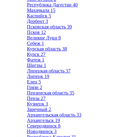
Республика Дагестан
40
Махачкала
15
Каспийск
5
Дербент
3
Псковская область
39
Псков
12
Великие Луки
8
Себеж
1
Курская область
38
Курск
27
Фатеж
1
Щигры
1
Липецкая область
37
Липецк
19
Елец
5
Грязи
2
Пензенская область
35
Пенза
27
Кузнецк
3
Заречный
2
Архангельская область
33
Архангельск
19
Северодвинск
8
Новодвинск
3
Республика Карелия
31