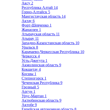
Аксу
2
Республика Алтай
14
Горно-Алтайск
5
Мангистауская область
14
Актау
6
Форт-Шевченко
1
Жанаозен
1
Атырауская область
11
Атырау
11
Западно-Казахстанская область
10
Уральск
8
Карачаево-Черкесская Республика
10
Черкесск
4
Усть-Джегута
1
Акмолинская область
9
Кокшетау
4
Косшы
1
Степногорск
1
Чеченская Республика
9
Грозный
5
Аргун
1
Урус-Мартан
1
Актюбинская область
9
Актобе
9
Еврейская автономная область
8