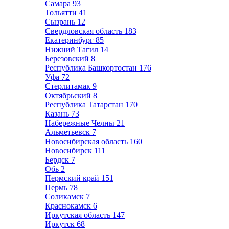
Самара
93
Тольятти
41
Сызрань
12
Свердловская область
183
Екатеринбург
85
Нижний Тагил
14
Березовский
8
Республика Башкортостан
176
Уфа
72
Стерлитамак
9
Октябрьский
8
Республика Татарстан
170
Казань
73
Набережные Челны
21
Альметьевск
7
Новосибирская область
160
Новосибирск
111
Бердск
7
Обь
2
Пермский край
151
Пермь
78
Соликамск
7
Краснокамск
6
Иркутская область
147
Иркутск
68