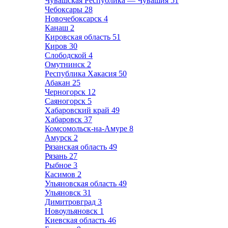
Чувашская Республика — Чувашия
51
Чебоксары
28
Новочебоксарск
4
Канаш
2
Кировская область
51
Киров
30
Слободской
4
Омутнинск
2
Республика Хакасия
50
Абакан
25
Черногорск
12
Саяногорск
5
Хабаровский край
49
Хабаровск
37
Комсомольск-на-Амуре
8
Амурск
2
Рязанская область
49
Рязань
27
Рыбное
3
Касимов
2
Ульяновская область
49
Ульяновск
31
Димитровград
3
Новоульяновск
1
Киевская область
46