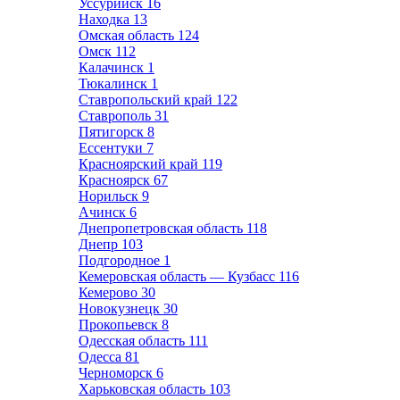
Уссурийск
16
Находка
13
Омская область
124
Омск
112
Калачинск
1
Тюкалинск
1
Ставропольский край
122
Ставрополь
31
Пятигорск
8
Ессентуки
7
Красноярский край
119
Красноярск
67
Норильск
9
Ачинск
6
Днепропетровская область
118
Днепр
103
Подгородное
1
Кемеровская область — Кузбасс
116
Кемерово
30
Новокузнецк
30
Прокопьевск
8
Одесская область
111
Одесса
81
Черноморск
6
Харьковская область
103