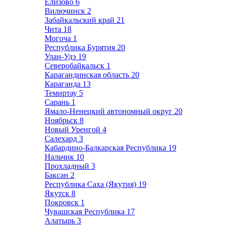
Елизово
6
Вилючинск
2
Забайкальский край
21
Чита
18
Могоча
1
Республика Бурятия
20
Улан-Удэ
19
Северобайкальск
1
Карагандинская область
20
Караганда
13
Темиртау
5
Сарань
1
Ямало-Ненецкий автономный округ
20
Ноябрьск
8
Новый Уренгой
4
Салехард
3
Кабардино-Балкарская Республика
19
Нальчик
10
Прохладный
3
Баксан
2
Республика Саха (Якутия)
19
Якутск
8
Покровск
1
Чувашская Республика
17
Алатырь
3