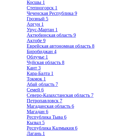
Косшы
1
Степногорск
1
Чеченская Республика
9
Грозный
5
Аргун
1
Урус-Мартан
1
Актюбинская область
9
Актобе
9
Еврейская автономная область
8
Биробиджан
4
Облучье
1
Чуйская область
8
Кант
3
Кара-Балта
1
Токмок
1
Абай область
7
Семей
6
Северо-Казахстанская область
7
Петропавловск
7
Магаданская область
6
Магадан
6
Республика Тыва
6
Кызыл
5
Республика Калмыкия
6
Лагань
1