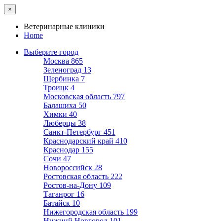
×
Ветеринарные клиники
Home
Выберите город
Москва
865
Зеленоград
13
Щербинка
7
Троицк
4
Московская область
797
Балашиха
50
Химки
40
Люберцы
38
Санкт-Петербург
451
Краснодарский край
410
Краснодар
155
Сочи
47
Новороссийск
28
Ростовская область
222
Ростов-на-Дону
109
Таганрог
16
Батайск
10
Нижегородская область
199
Нижний Новгород
101