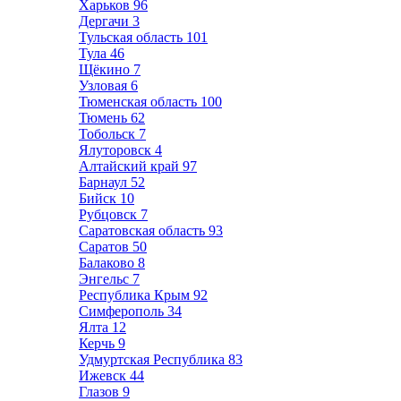
Харьков
96
Дергачи
3
Тульская область
101
Тула
46
Щёкино
7
Узловая
6
Тюменская область
100
Тюмень
62
Тобольск
7
Ялуторовск
4
Алтайский край
97
Барнаул
52
Бийск
10
Рубцовск
7
Саратовская область
93
Саратов
50
Балаково
8
Энгельс
7
Республика Крым
92
Симферополь
34
Ялта
12
Керчь
9
Удмуртская Республика
83
Ижевск
44
Глазов
9