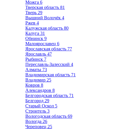
Можга
6
Тверская область
81
Тверь
29
Вышний Волочёк
4
Ржев
4
Калужская область
80
Калуга
31
Обнинск
9
Малоярославец
6
Ярославская область
77
Ярославль
47
Рыбинск
7
Переславль-Залесский
4
Алматы
73
Владимирская область
71
Владимир
25
Ковров
8
Александров
8
Белгородская область
71
Белгород
29
Старый Оскол
5
Строитель
3
Вологодская область
69
Вологда
26
Череповец
25