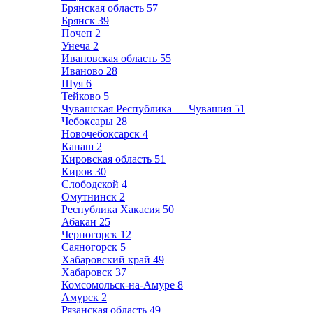
Брянская область
57
Брянск
39
Почеп
2
Унеча
2
Ивановская область
55
Иваново
28
Шуя
6
Тейково
5
Чувашская Республика — Чувашия
51
Чебоксары
28
Новочебоксарск
4
Канаш
2
Кировская область
51
Киров
30
Слободской
4
Омутнинск
2
Республика Хакасия
50
Абакан
25
Черногорск
12
Саяногорск
5
Хабаровский край
49
Хабаровск
37
Комсомольск-на-Амуре
8
Амурск
2
Рязанская область
49