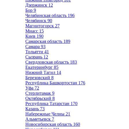
Дзержинск
12
Бор
9
Челябинская область
196
Челябинск
90
Магнитогорск
27
Миасс
15
Киев
190
Самарская область
189
Самара
93
Тольятти
41
Сызрань
12
Свердловская область
183
Екатеринбург
85
Нижний Тагил
14
Березовский
8
Республика Башкортостан
176
Уфа
72
Стерлитамак
9
Октябрьский
8
Республика Татарстан
170
Казань
73
Набережные Челны
21
Альметьевск
7
Новосибирская область
160