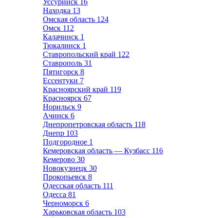
Уссурийск
16
Находка
13
Омская область
124
Омск
112
Калачинск
1
Тюкалинск
1
Ставропольский край
122
Ставрополь
31
Пятигорск
8
Ессентуки
7
Красноярский край
119
Красноярск
67
Норильск
9
Ачинск
6
Днепропетровская область
118
Днепр
103
Подгородное
1
Кемеровская область — Кузбасс
116
Кемерово
30
Новокузнецк
30
Прокопьевск
8
Одесская область
111
Одесса
81
Черноморск
6
Харьковская область
103