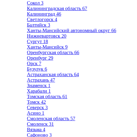
Сокол
3
Калининградская область
67
Калининград
46
Светлогорск
4
Балтийск
3
Ханты-Мансийский автономный округ
66
Нижневартовск
20
Сургут
18
Ханты-Мансийск
9
Оренбургская область
66
Оренбург
29
Орск
7
Бузулук
6
Астраханская область
64
Астрахань
47
Знаменск
1
Харабали
1
Томская область
61
Томск
42
Северск
3
Асино
1
Смоленская область
57
Смоленск
31
Вязьма
4
Сафоново
3