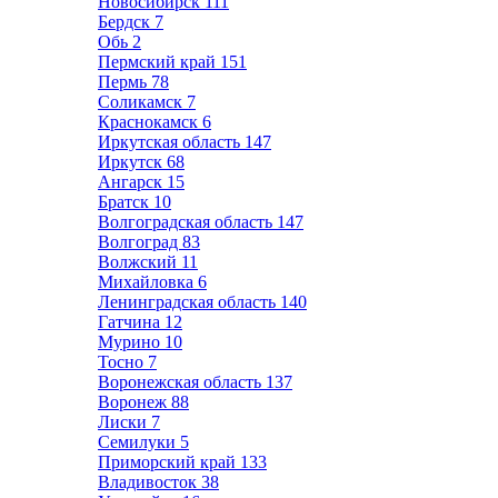
Новосибирск
111
Бердск
7
Обь
2
Пермский край
151
Пермь
78
Соликамск
7
Краснокамск
6
Иркутская область
147
Иркутск
68
Ангарск
15
Братск
10
Волгоградская область
147
Волгоград
83
Волжский
11
Михайловка
6
Ленинградская область
140
Гатчина
12
Мурино
10
Тосно
7
Воронежская область
137
Воронеж
88
Лиски
7
Семилуки
5
Приморский край
133
Владивосток
38