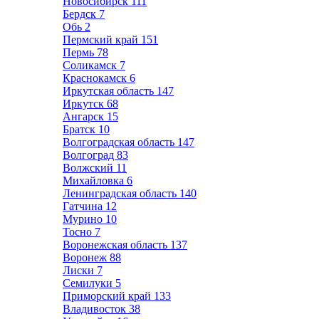
Новосибирск
111
Бердск
7
Обь
2
Пермский край
151
Пермь
78
Соликамск
7
Краснокамск
6
Иркутская область
147
Иркутск
68
Ангарск
15
Братск
10
Волгоградская область
147
Волгоград
83
Волжский
11
Михайловка
6
Ленинградская область
140
Гатчина
12
Мурино
10
Тосно
7
Воронежская область
137
Воронеж
88
Лиски
7
Семилуки
5
Приморский край
133
Владивосток
38