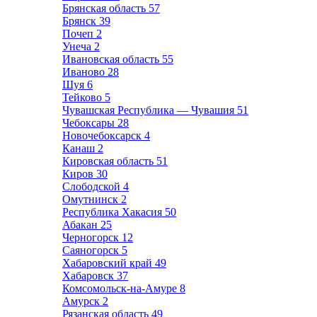
Брянская область
57
Брянск
39
Почеп
2
Унеча
2
Ивановская область
55
Иваново
28
Шуя
6
Тейково
5
Чувашская Республика — Чувашия
51
Чебоксары
28
Новочебоксарск
4
Канаш
2
Кировская область
51
Киров
30
Слободской
4
Омутнинск
2
Республика Хакасия
50
Абакан
25
Черногорск
12
Саяногорск
5
Хабаровский край
49
Хабаровск
37
Комсомольск-на-Амуре
8
Амурск
2
Рязанская область
49