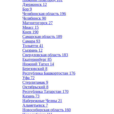
Дзержинск
12
Бор
9
Челябинская область
196
Челябинск
90
Магнитогорск
27
Миасс
15
Киев
190
Самарская область
189
Самара
93
Тольятти
41
Сызрань
12
Свердловская область
183
Екатеринбург
85
Нижний Тагил
14
Березовский
8
Республика Башкортостан
176
Уфа
72
Стерлитамак
9
Октябрьский
8
Республика Татарстан
170
Казань
73
Набережные Челны
21
Альметьевск
7
Новосибирская область
160