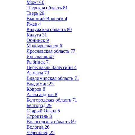
Можга
6
Тверская область
81
Тверь
29
Вышний Волочёк
4
Ржев
4
Калужская область
80
Калуга
31
Обнинск
9
Малоярославец
6
Ярославская область
77
Ярославль
47
Рыбинск
7
Переславль-Залесский
4
Алматы
73
Владимирская область
71
Владимир
25
Ковров
8
Александров
8
Белгородская область
71
Белгород
29
Старый Оскол
5
Строитель
3
Вологодская область
69
Вологда
26
Череповец
25