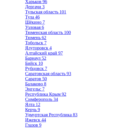
Харьков
96
Дергачи
3
Тульская область
101
Тула
46
Щёкино
7
Узловая
6
Тюменская область
100
Тюмень
62
Тобольск
7
Ялуторовск
4
Алтайский край
97
Барнаул
52
Бийск
10
Рубцовск
7
Саратовская область
93
Саратов
50
Балаково
8
Энгельс
7
Республика Крым
92
Симферополь
34
Ялта
12
Керчь
9
Удмуртская Республика
83
Ижевск
44
Глазов
9