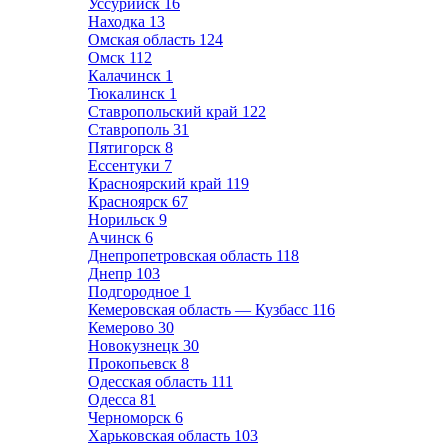
Уссурийск
16
Находка
13
Омская область
124
Омск
112
Калачинск
1
Тюкалинск
1
Ставропольский край
122
Ставрополь
31
Пятигорск
8
Ессентуки
7
Красноярский край
119
Красноярск
67
Норильск
9
Ачинск
6
Днепропетровская область
118
Днепр
103
Подгородное
1
Кемеровская область — Кузбасс
116
Кемерово
30
Новокузнецк
30
Прокопьевск
8
Одесская область
111
Одесса
81
Черноморск
6
Харьковская область
103