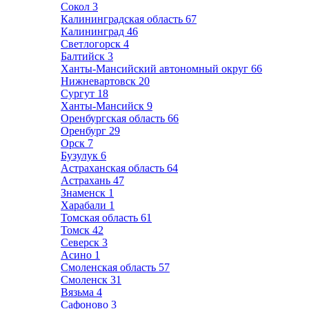
Сокол
3
Калининградская область
67
Калининград
46
Светлогорск
4
Балтийск
3
Ханты-Мансийский автономный округ
66
Нижневартовск
20
Сургут
18
Ханты-Мансийск
9
Оренбургская область
66
Оренбург
29
Орск
7
Бузулук
6
Астраханская область
64
Астрахань
47
Знаменск
1
Харабали
1
Томская область
61
Томск
42
Северск
3
Асино
1
Смоленская область
57
Смоленск
31
Вязьма
4
Сафоново
3