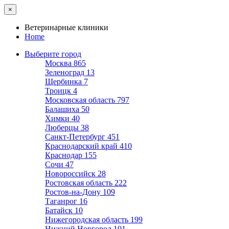
×
Ветеринарные клиники
Home
Выберите город
Москва
865
Зеленоград
13
Щербинка
7
Троицк
4
Московская область
797
Балашиха
50
Химки
40
Люберцы
38
Санкт-Петербург
451
Краснодарский край
410
Краснодар
155
Сочи
47
Новороссийск
28
Ростовская область
222
Ростов-на-Дону
109
Таганрог
16
Батайск
10
Нижегородская область
199
Нижний Новгород
101