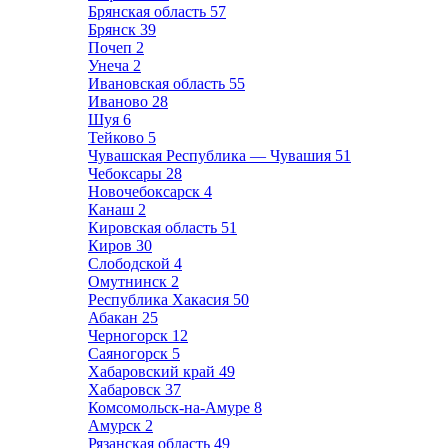
Брянская область
57
Брянск
39
Почеп
2
Унеча
2
Ивановская область
55
Иваново
28
Шуя
6
Тейково
5
Чувашская Республика — Чувашия
51
Чебоксары
28
Новочебоксарск
4
Канаш
2
Кировская область
51
Киров
30
Слободской
4
Омутнинск
2
Республика Хакасия
50
Абакан
25
Черногорск
12
Саяногорск
5
Хабаровский край
49
Хабаровск
37
Комсомольск-на-Амуре
8
Амурск
2
Рязанская область
49