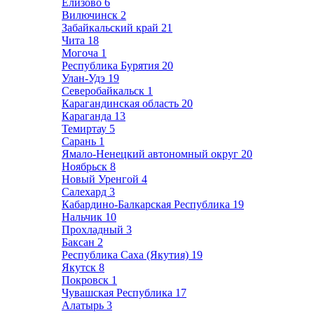
Елизово
6
Вилючинск
2
Забайкальский край
21
Чита
18
Могоча
1
Республика Бурятия
20
Улан-Удэ
19
Северобайкальск
1
Карагандинская область
20
Караганда
13
Темиртау
5
Сарань
1
Ямало-Ненецкий автономный округ
20
Ноябрьск
8
Новый Уренгой
4
Салехард
3
Кабардино-Балкарская Республика
19
Нальчик
10
Прохладный
3
Баксан
2
Республика Саха (Якутия)
19
Якутск
8
Покровск
1
Чувашская Республика
17
Алатырь
3