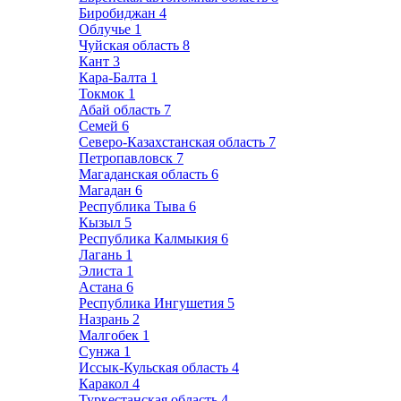
Биробиджан
4
Облучье
1
Чуйская область
8
Кант
3
Кара-Балта
1
Токмок
1
Абай область
7
Семей
6
Северо-Казахстанская область
7
Петропавловск
7
Магаданская область
6
Магадан
6
Республика Тыва
6
Кызыл
5
Республика Калмыкия
6
Лагань
1
Элиста
1
Астана
6
Республика Ингушетия
5
Назрань
2
Малгобек
1
Сунжа
1
Иссык-Кульская область
4
Каракол
4
Туркестанская область
4