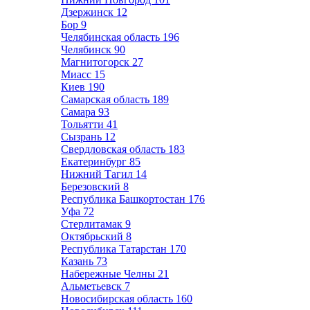
Дзержинск
12
Бор
9
Челябинская область
196
Челябинск
90
Магнитогорск
27
Миасс
15
Киев
190
Самарская область
189
Самара
93
Тольятти
41
Сызрань
12
Свердловская область
183
Екатеринбург
85
Нижний Тагил
14
Березовский
8
Республика Башкортостан
176
Уфа
72
Стерлитамак
9
Октябрьский
8
Республика Татарстан
170
Казань
73
Набережные Челны
21
Альметьевск
7
Новосибирская область
160