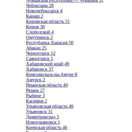
Чувашская Республика — Чувашия
51
Чебоксары
28
Новочебоксарск
4
Канаш
2
Кировская область
51
Киров
30
Слободской
4
Омутнинск
2
Республика Хакасия
50
Абакан
25
Черногорск
12
Саяногорск
5
Хабаровский край
49
Хабаровск
37
Комсомольск-на-Амуре
8
Амурск
2
Рязанская область
49
Рязань
27
Рыбное
3
Касимов
2
Ульяновская область
49
Ульяновск
31
Димитровград
3
Новоульяновск
1
Киевская область
46