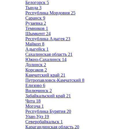
Белогорск
5
Тында
3
Республика Мордовия
25
Саранск
9
Рузаевка
2
Темников
1
Шымкент
24
Республика Адыгея
23
Майкоп
8
Адыгейск
1
Сахалинская область
21
Южно-Сахалинск
14
Долинск
2
Корсаков
2
Камчатский край
21
Петропавловск-Камчатский
8
Елизово
6
Вилючинск
2
Забайкальский край
21
Чита
18
Могоча
1
Республика Бурятия
20
Улан-Удэ
19
Северобайкальск
1
Карагандинская область
20