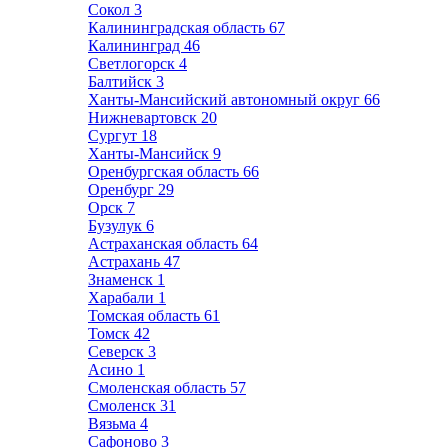
Сокол
3
Калининградская область
67
Калининград
46
Светлогорск
4
Балтийск
3
Ханты-Мансийский автономный округ
66
Нижневартовск
20
Сургут
18
Ханты-Мансийск
9
Оренбургская область
66
Оренбург
29
Орск
7
Бузулук
6
Астраханская область
64
Астрахань
47
Знаменск
1
Харабали
1
Томская область
61
Томск
42
Северск
3
Асино
1
Смоленская область
57
Смоленск
31
Вязьма
4
Сафоново
3