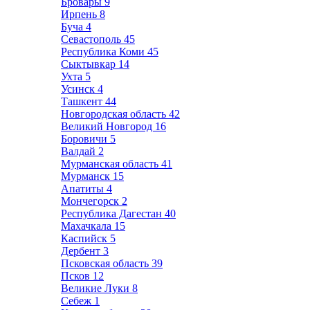
Бровары
9
Ирпень
8
Буча
4
Севастополь
45
Республика Коми
45
Сыктывкар
14
Ухта
5
Усинск
4
Ташкент
44
Новгородская область
42
Великий Новгород
16
Боровичи
5
Валдай
2
Мурманская область
41
Мурманск
15
Апатиты
4
Мончегорск
2
Республика Дагестан
40
Махачкала
15
Каспийск
5
Дербент
3
Псковская область
39
Псков
12
Великие Луки
8
Себеж
1