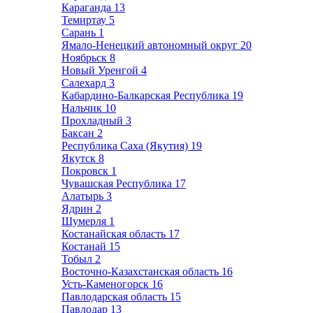
Караганда
13
Темиртау
5
Сарань
1
Ямало-Ненецкий автономный округ
20
Ноябрьск
8
Новый Уренгой
4
Салехард
3
Кабардино-Балкарская Республика
19
Нальчик
10
Прохладный
3
Баксан
2
Республика Саха (Якутия)
19
Якутск
8
Покровск
1
Чувашская Республика
17
Алатырь
3
Ядрин
2
Шумерля
1
Костанайская область
17
Костанай
15
Тобыл
2
Восточно-Казахстанская область
16
Усть-Каменогорск
16
Павлодарская область
15
Павлодар
13