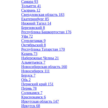
Самара
93
Тольятти
41
Сызрань
12
Свердловская область
183
Екатеринбург
85
Нижний Тагил
14
Березовский
8
Республика Башкортостан
176
Уфа
72
Стерлитамак
9
Октябрьский
8
Республика Татарстан
170
Казань
73
Набережные Челны
21
Альметьевск
7
Новосибирская область
160
Новосибирск
111
Бердск
7
Обь
2
Пермский край
151
Пермь
78
Соликамск
7
Краснокамск
6
Иркутская область
147
Иркутск
68