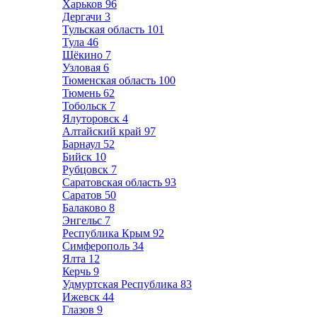
Харьков
96
Дергачи
3
Тульская область
101
Тула
46
Щёкино
7
Узловая
6
Тюменская область
100
Тюмень
62
Тобольск
7
Ялуторовск
4
Алтайский край
97
Барнаул
52
Бийск
10
Рубцовск
7
Саратовская область
93
Саратов
50
Балаково
8
Энгельс
7
Республика Крым
92
Симферополь
34
Ялта
12
Керчь
9
Удмуртская Республика
83
Ижевск
44
Глазов
9