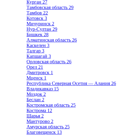
Курган
27
Тамбовская область
29
Тамбов
22
Котовск
3
Мичуринск
2
Нур-Султан
29
Бишкек
28
Алматинская область
26
Каскелен
3
Талгар
3
Капшагай
3
Орловская область
26
Орел
21
Дмитровск
1
Мценск
1
Республика Северная Осетия — Алания
26
Владикавказ
15
Моздок
2
Беслан
2
Костромская область
25
Кострома
12
Шарья
2
Мантурово
2
Амурская область
25
Благовещенск
13