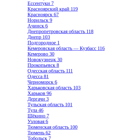
Ессентуки
7
Красноярский край
119
Красноярск
67
Норильск
9
Ачинск
6
Днепропетровская область
118
Днепр
103
Подгородное
1
Кемеровская область — Кузбасс
116
Кемерово
30
Новокузнецк
30
Прокопьевск
8
Одесская область
111
Одесса
81
Черноморск
6
Харьковская область
103
Харьков
96
Дергачи
3
Тульская область
101
Тула
46
Щёкино
7
Узловая
6
Тюменская область
100
Тюмень
62
Тобольск
7