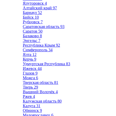
Ялуторовск
4
Алтайский край
97
Барнаул
52
Бийск
10
Рубцовск
7
Саратовская область
93
Саратов
50
Балаково
8
Энгельс
7
Республика Крым
92
Симферополь
34
Ялта
12
Керчь
9
Удмуртская Республика
83
Ижевск
44
Глазов
9
Можга
6
Тверская область
81
Тверь
29
Вышний Волочёк
4
Ржев
4
Калужская область
80
Калуга
31
Обнинск
9
Малоярославец
6