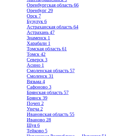
Оренбургская область
66
Оренбург
29
Орск
7
Бузулук
6
Астраханская область
64
Астрахань
47
Знаменск
1
Харабали
1
Томская область
61
Томск
42
Северск
3
Асино
1
Смоленская область
57
Смоленск
31
Вязьма
4
Сафоново
3
Брянская область
57
Брянск
39
Почеп
2
Унеча
2
Ивановская область
55
Иваново
28
Шуя
6
Тейково
5