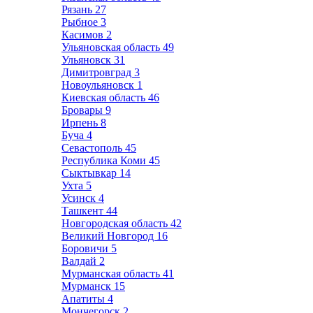
Рязань
27
Рыбное
3
Касимов
2
Ульяновская область
49
Ульяновск
31
Димитровград
3
Новоульяновск
1
Киевская область
46
Бровары
9
Ирпень
8
Буча
4
Севастополь
45
Республика Коми
45
Сыктывкар
14
Ухта
5
Усинск
4
Ташкент
44
Новгородская область
42
Великий Новгород
16
Боровичи
5
Валдай
2
Мурманская область
41
Мурманск
15
Апатиты
4
Мончегорск
2