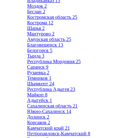
Владикавказ
15
Моздок
2
Беслан
2
Костромская область
25
Кострома
12
Шарья
2
Мантурово
2
Амурская область
25
Благовещенск
13
Белогорск
5
Тында
3
Республика Мордовия
25
Саранск
9
Рузаевка
2
Темников
1
Шымкент
24
Республика Адыгея
23
Майкоп
8
Адыгейск
1
Сахалинская область
21
Южно-Сахалинск
14
Долинск
2
Корсаков
2
Камчатский край
21
Петропавловск-Камчатский
8