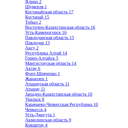
Ядрин
2
Шумерля
1
Костанайская область
17
Костанай
15
Тобыл
2
Восточно-Казахстанская область
16
Усть-Каменогорск
16
Павлодарская область
15
Павлодар
13
Аксу
2
Республика Алтай
14
Горно-Алтайск
5
Мангистауская область
14
Актау
6
Форт-Шевченко
1
Жанаозен
1
Атырауская область
11
Атырау
11
Западно-Казахстанская область
10
Уральск
8
Карачаево-Черкесская Республика
10
Черкесск
4
Усть-Джегута
1
Акмолинская область
9
Кокшетау
4