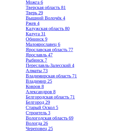
Можга
6
Тверская область
81
Тверь
29
Вышний Волочёк
4
Ржев
4
Калужская область
80
Калуга
31
Обнинск
9
Малоярославец
6
Ярославская область
77
Ярославль
47
Рыбинск
7
Переславль-Залесский
4
Алматы
73
Владимирская область
71
Владимир
25
Ковров
8
Александров
8
Белгородская область
71
Белгород
29
Старый Оскол
5
Строитель
3
Вологодская область
69
Вологда
26
Череповец
25