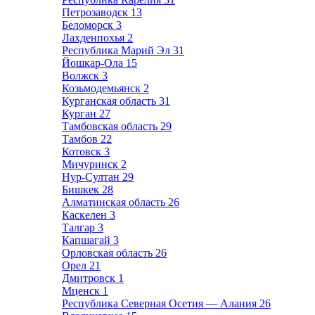
Петрозаводск
13
Беломорск
3
Лахденпохья
2
Республика Марий Эл
31
Йошкар-Ола
15
Волжск
3
Козьмодемьянск
2
Курганская область
31
Курган
27
Тамбовская область
29
Тамбов
22
Котовск
3
Мичуринск
2
Нур-Султан
29
Бишкек
28
Алматинская область
26
Каскелен
3
Талгар
3
Капшагай
3
Орловская область
26
Орел
21
Дмитровск
1
Мценск
1
Республика Северная Осетия — Алания
26