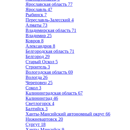
Ярославская область
77
Ярославль
47
Рыбинск
7
Переславль-Залесский
4
Алматы
73
Владимирская область
71
Владимир
25
Ковров
8
Александров
8
Белгородская область
71
Белгород
29
Старый Оскол
5
Строитель
3
Вологодская область
69
Вологда
26
Череповец
25
Сокол
3
Калининградская область
67
Калининград
46
Светлогорск
4
Балтийск
3
Ханты-Мансийский автономный округ
66
Нижневартовск
20
Сургут
18
Ханты-Мансийск
9