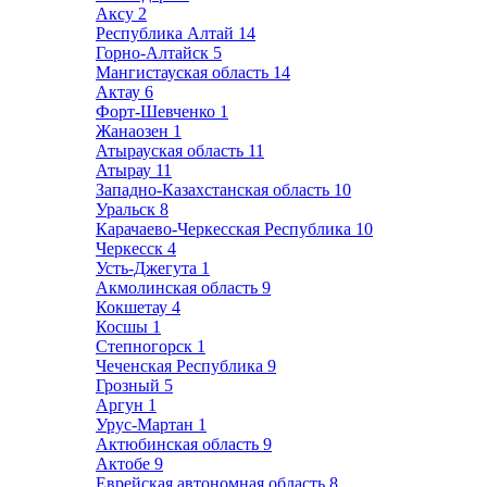
Аксу
2
Республика Алтай
14
Горно-Алтайск
5
Мангистауская область
14
Актау
6
Форт-Шевченко
1
Жанаозен
1
Атырауская область
11
Атырау
11
Западно-Казахстанская область
10
Уральск
8
Карачаево-Черкесская Республика
10
Черкесск
4
Усть-Джегута
1
Акмолинская область
9
Кокшетау
4
Косшы
1
Степногорск
1
Чеченская Республика
9
Грозный
5
Аргун
1
Урус-Мартан
1
Актюбинская область
9
Актобе
9
Еврейская автономная область
8