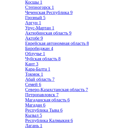
Косшы
1
Степногорск
1
Чеченская Республика
9
Грозный
5
Аргун
1
Урус-Мартан
1
Актюбинская область
9
Актобе
9
Еврейская автономная область
8
Биробиджан
4
Облучье
1
Чуйская область
8
Кант
3
Кара-Балта
1
Токмок
1
Абай область
7
Семей
6
Северо-Казахстанская область
7
Петропавловск
7
Магаданская область
6
Магадан
6
Республика Тыва
6
Кызыл
5
Республика Калмыкия
6
Лагань
1