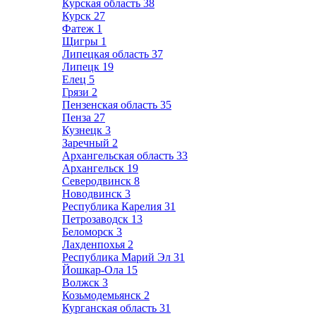
Курская область
38
Курск
27
Фатеж
1
Щигры
1
Липецкая область
37
Липецк
19
Елец
5
Грязи
2
Пензенская область
35
Пенза
27
Кузнецк
3
Заречный
2
Архангельская область
33
Архангельск
19
Северодвинск
8
Новодвинск
3
Республика Карелия
31
Петрозаводск
13
Беломорск
3
Лахденпохья
2
Республика Марий Эл
31
Йошкар-Ола
15
Волжск
3
Козьмодемьянск
2
Курганская область
31