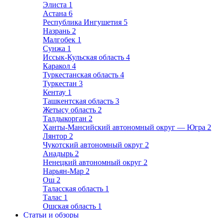
Элиста
1
Астана
6
Республика Ингушетия
5
Назрань
2
Малгобек
1
Сунжа
1
Иссык-Кульская область
4
Каракол
4
Туркестанская область
4
Туркестан
3
Кентау
1
Ташкентская область
3
Жетысу область
2
Талдыкорган
2
Ханты-Мансийский автономный округ — Югра
2
Лянтор
2
Чукотский автономный округ
2
Анадырь
2
Ненецкий автономный округ
2
Нарьян-Мар
2
Ош
2
Таласская область
1
Талас
1
Ошская область
1
Статьи и обзоры