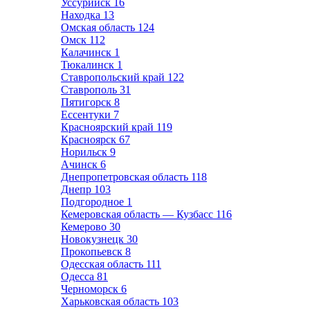
Уссурийск
16
Находка
13
Омская область
124
Омск
112
Калачинск
1
Тюкалинск
1
Ставропольский край
122
Ставрополь
31
Пятигорск
8
Ессентуки
7
Красноярский край
119
Красноярск
67
Норильск
9
Ачинск
6
Днепропетровская область
118
Днепр
103
Подгородное
1
Кемеровская область — Кузбасс
116
Кемерово
30
Новокузнецк
30
Прокопьевск
8
Одесская область
111
Одесса
81
Черноморск
6
Харьковская область
103