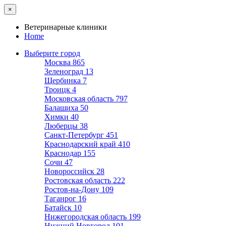
×
Ветеринарные клиники
Home
Выберите город
Москва
865
Зеленоград
13
Щербинка
7
Троицк
4
Московская область
797
Балашиха
50
Химки
40
Люберцы
38
Санкт-Петербург
451
Краснодарский край
410
Краснодар
155
Сочи
47
Новороссийск
28
Ростовская область
222
Ростов-на-Дону
109
Таганрог
16
Батайск
10
Нижегородская область
199
Нижний Новгород
101