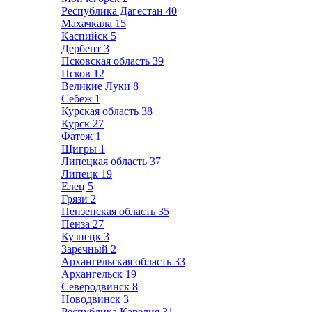
Республика Дагестан
40
Махачкала
15
Каспийск
5
Дербент
3
Псковская область
39
Псков
12
Великие Луки
8
Себеж
1
Курская область
38
Курск
27
Фатеж
1
Щигры
1
Липецкая область
37
Липецк
19
Елец
5
Грязи
2
Пензенская область
35
Пенза
27
Кузнецк
3
Заречный
2
Архангельская область
33
Архангельск
19
Северодвинск
8
Новодвинск
3
Республика Карелия
31