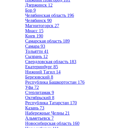
Дзержинск
12
Бор
9
Челябинская область
196
Челябинск
90
Магнитогорск
27
Миасс
15
Киев
190
Самарская область
189
Самара
93
Тольятти
41
Сызрань
12
Свердловская область
183
Екатеринбург
85
Нижний Тагил
14
Березовский
8
Республика Башкортостан
176
Уфа
72
Стерлитамак
9
Октябрьский
8
Республика Татарстан
170
Казань
73
Набережные Челны
21
Альметьевск
7
Новосибирская область
160