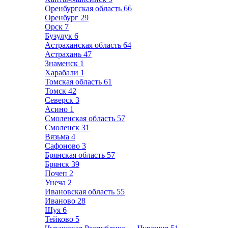
Оренбургская область
66
Оренбург
29
Орск
7
Бузулук
6
Астраханская область
64
Астрахань
47
Знаменск
1
Харабали
1
Томская область
61
Томск
42
Северск
3
Асино
1
Смоленская область
57
Смоленск
31
Вязьма
4
Сафоново
3
Брянская область
57
Брянск
39
Почеп
2
Унеча
2
Ивановская область
55
Иваново
28
Шуя
6
Тейково
5