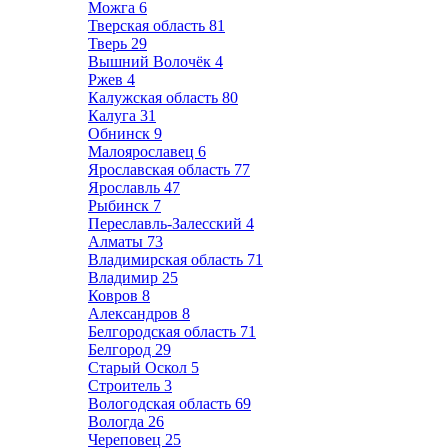
Можга
6
Тверская область
81
Тверь
29
Вышний Волочёк
4
Ржев
4
Калужская область
80
Калуга
31
Обнинск
9
Малоярославец
6
Ярославская область
77
Ярославль
47
Рыбинск
7
Переславль-Залесский
4
Алматы
73
Владимирская область
71
Владимир
25
Ковров
8
Александров
8
Белгородская область
71
Белгород
29
Старый Оскол
5
Строитель
3
Вологодская область
69
Вологда
26
Череповец
25