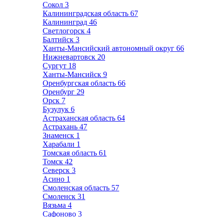
Сокол
3
Калининградская область
67
Калининград
46
Светлогорск
4
Балтийск
3
Ханты-Мансийский автономный округ
66
Нижневартовск
20
Сургут
18
Ханты-Мансийск
9
Оренбургская область
66
Оренбург
29
Орск
7
Бузулук
6
Астраханская область
64
Астрахань
47
Знаменск
1
Харабали
1
Томская область
61
Томск
42
Северск
3
Асино
1
Смоленская область
57
Смоленск
31
Вязьма
4
Сафоново
3