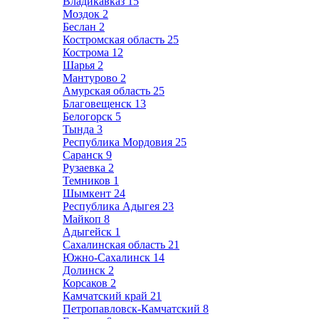
Владикавказ
15
Моздок
2
Беслан
2
Костромская область
25
Кострома
12
Шарья
2
Мантурово
2
Амурская область
25
Благовещенск
13
Белогорск
5
Тында
3
Республика Мордовия
25
Саранск
9
Рузаевка
2
Темников
1
Шымкент
24
Республика Адыгея
23
Майкоп
8
Адыгейск
1
Сахалинская область
21
Южно-Сахалинск
14
Долинск
2
Корсаков
2
Камчатский край
21
Петропавловск-Камчатский
8