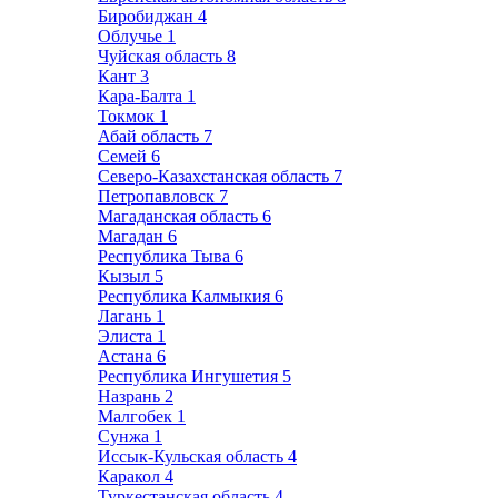
Биробиджан
4
Облучье
1
Чуйская область
8
Кант
3
Кара-Балта
1
Токмок
1
Абай область
7
Семей
6
Северо-Казахстанская область
7
Петропавловск
7
Магаданская область
6
Магадан
6
Республика Тыва
6
Кызыл
5
Республика Калмыкия
6
Лагань
1
Элиста
1
Астана
6
Республика Ингушетия
5
Назрань
2
Малгобек
1
Сунжа
1
Иссык-Кульская область
4
Каракол
4
Туркестанская область
4