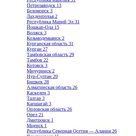
Петрозаводск
13
Беломорск
3
Лахденпохья
2
Республика Марий Эл
31
Йошкар-Ола
15
Волжск
3
Козьмодемьянск
2
Курганская область
31
Курган
27
Тамбовская область
29
Тамбов
22
Котовск
3
Мичуринск
2
Нур-Султан
29
Бишкек
28
Алматинская область
26
Каскелен
3
Талгар
3
Капшагай
3
Орловская область
26
Орел
21
Дмитровск
1
Мценск
1
Республика Северная Осетия — Алания
26