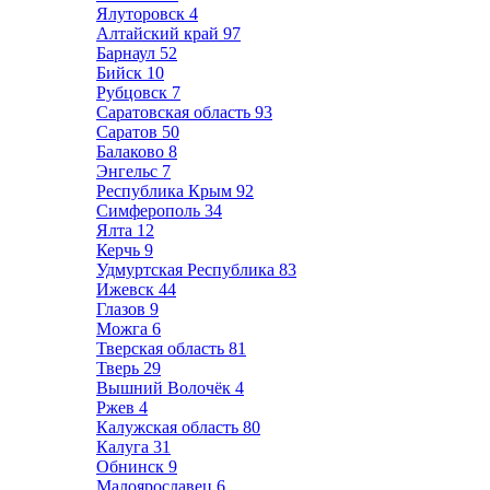
Ялуторовск
4
Алтайский край
97
Барнаул
52
Бийск
10
Рубцовск
7
Саратовская область
93
Саратов
50
Балаково
8
Энгельс
7
Республика Крым
92
Симферополь
34
Ялта
12
Керчь
9
Удмуртская Республика
83
Ижевск
44
Глазов
9
Можга
6
Тверская область
81
Тверь
29
Вышний Волочёк
4
Ржев
4
Калужская область
80
Калуга
31
Обнинск
9
Малоярославец
6