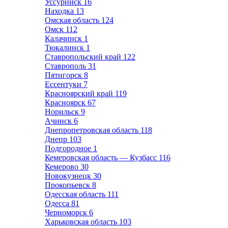
Уссурийск
16
Находка
13
Омская область
124
Омск
112
Калачинск
1
Тюкалинск
1
Ставропольский край
122
Ставрополь
31
Пятигорск
8
Ессентуки
7
Красноярский край
119
Красноярск
67
Норильск
9
Ачинск
6
Днепропетровская область
118
Днепр
103
Подгородное
1
Кемеровская область — Кузбасс
116
Кемерово
30
Новокузнецк
30
Прокопьевск
8
Одесская область
111
Одесса
81
Черноморск
6
Харьковская область
103