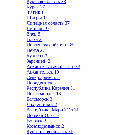
Курская область
38
Курск
27
Фатеж
1
Щигры
1
Липецкая область
37
Липецк
19
Елец
5
Грязи
2
Пензенская область
35
Пенза
27
Кузнецк
3
Заречный
2
Архангельская область
33
Архангельск
19
Северодвинск
8
Новодвинск
3
Республика Карелия
31
Петрозаводск
13
Беломорск
3
Лахденпохья
2
Республика Марий Эл
31
Йошкар-Ола
15
Волжск
3
Козьмодемьянск
2
Курганская область
31