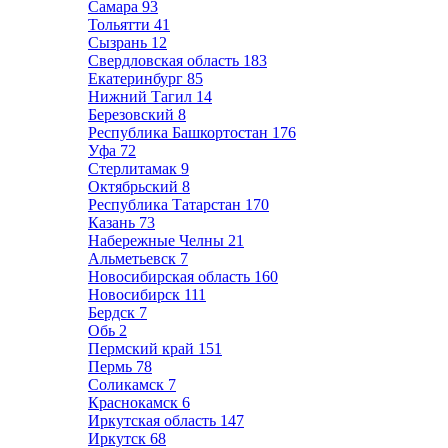
Самара
93
Тольятти
41
Сызрань
12
Свердловская область
183
Екатеринбург
85
Нижний Тагил
14
Березовский
8
Республика Башкортостан
176
Уфа
72
Стерлитамак
9
Октябрьский
8
Республика Татарстан
170
Казань
73
Набережные Челны
21
Альметьевск
7
Новосибирская область
160
Новосибирск
111
Бердск
7
Обь
2
Пермский край
151
Пермь
78
Соликамск
7
Краснокамск
6
Иркутская область
147
Иркутск
68