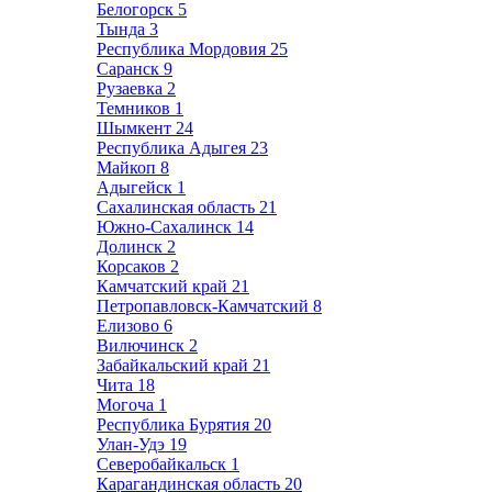
Белогорск
5
Тында
3
Республика Мордовия
25
Саранск
9
Рузаевка
2
Темников
1
Шымкент
24
Республика Адыгея
23
Майкоп
8
Адыгейск
1
Сахалинская область
21
Южно-Сахалинск
14
Долинск
2
Корсаков
2
Камчатский край
21
Петропавловск-Камчатский
8
Елизово
6
Вилючинск
2
Забайкальский край
21
Чита
18
Могоча
1
Республика Бурятия
20
Улан-Удэ
19
Северобайкальск
1
Карагандинская область
20