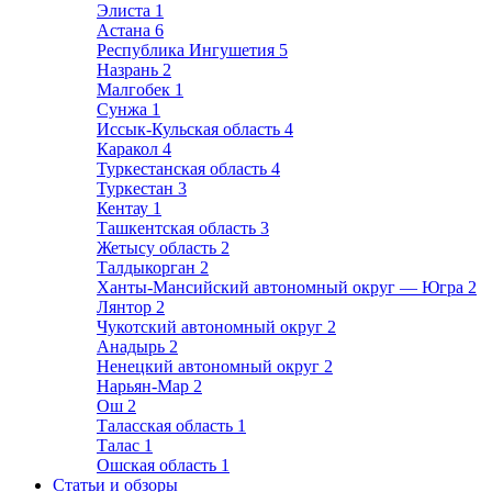
Элиста
1
Астана
6
Республика Ингушетия
5
Назрань
2
Малгобек
1
Сунжа
1
Иссык-Кульская область
4
Каракол
4
Туркестанская область
4
Туркестан
3
Кентау
1
Ташкентская область
3
Жетысу область
2
Талдыкорган
2
Ханты-Мансийский автономный округ — Югра
2
Лянтор
2
Чукотский автономный округ
2
Анадырь
2
Ненецкий автономный округ
2
Нарьян-Мар
2
Ош
2
Таласская область
1
Талас
1
Ошская область
1
Статьи и обзоры