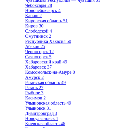
Чувашская Республика — Чувашия
51
Чебоксары
28
Новочебоксарск
4
Канаш
2
Кировская область
51
Киров
30
Слободской
4
Омутнинск
2
Республика Хакасия
50
Абакан
25
Черногорск
12
Саяногорск
5
Хабаровский край
49
Хабаровск
37
Комсомольск-на-Амуре
8
Амурск
2
Рязанская область
49
Рязань
27
Рыбное
3
Касимов
2
Ульяновская область
49
Ульяновск
31
Димитровград
3
Новоульяновск
1
Киевская область
46