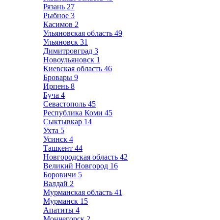
Рязань
27
Рыбное
3
Касимов
2
Ульяновская область
49
Ульяновск
31
Димитровград
3
Новоульяновск
1
Киевская область
46
Бровары
9
Ирпень
8
Буча
4
Севастополь
45
Республика Коми
45
Сыктывкар
14
Ухта
5
Усинск
4
Ташкент
44
Новгородская область
42
Великий Новгород
16
Боровичи
5
Валдай
2
Мурманская область
41
Мурманск
15
Апатиты
4
Мончегорск
2