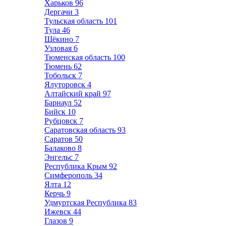
Харьков
96
Дергачи
3
Тульская область
101
Тула
46
Щёкино
7
Узловая
6
Тюменская область
100
Тюмень
62
Тобольск
7
Ялуторовск
4
Алтайский край
97
Барнаул
52
Бийск
10
Рубцовск
7
Саратовская область
93
Саратов
50
Балаково
8
Энгельс
7
Республика Крым
92
Симферополь
34
Ялта
12
Керчь
9
Удмуртская Республика
83
Ижевск
44
Глазов
9