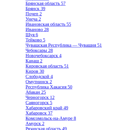
Брянская область
57
Брянск
39
Почеп
2
Унеча
2
Ивановская область
55
Иваново
28
Шуя
6
Тейково
5
Чувашская Республика — Чувашия
51
Чебоксары
28
Новочебоксарск
4
Канаш
2
Кировская область
51
Киров
30
Слободской
4
Омутнинск
2
Республика Хакасия
50
Абакан
25
Черногорск
12
Саяногорск
5
Хабаровский край
49
Хабаровск
37
Комсомольск-на-Амуре
8
Амурск
2
Рязанская область
49