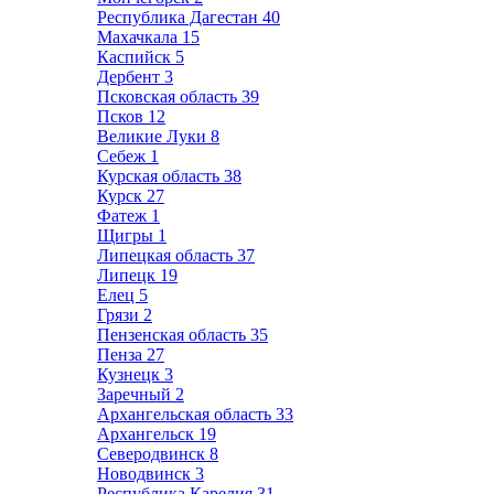
Республика Дагестан
40
Махачкала
15
Каспийск
5
Дербент
3
Псковская область
39
Псков
12
Великие Луки
8
Себеж
1
Курская область
38
Курск
27
Фатеж
1
Щигры
1
Липецкая область
37
Липецк
19
Елец
5
Грязи
2
Пензенская область
35
Пенза
27
Кузнецк
3
Заречный
2
Архангельская область
33
Архангельск
19
Северодвинск
8
Новодвинск
3
Республика Карелия
31