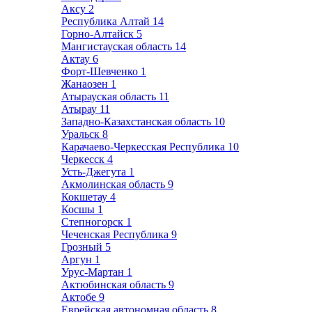
Аксу
2
Республика Алтай
14
Горно-Алтайск
5
Мангистауская область
14
Актау
6
Форт-Шевченко
1
Жанаозен
1
Атырауская область
11
Атырау
11
Западно-Казахстанская область
10
Уральск
8
Карачаево-Черкесская Республика
10
Черкесск
4
Усть-Джегута
1
Акмолинская область
9
Кокшетау
4
Косшы
1
Степногорск
1
Чеченская Республика
9
Грозный
5
Аргун
1
Урус-Мартан
1
Актюбинская область
9
Актобе
9
Еврейская автономная область
8