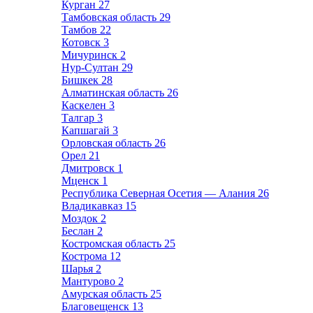
Курган
27
Тамбовская область
29
Тамбов
22
Котовск
3
Мичуринск
2
Нур-Султан
29
Бишкек
28
Алматинская область
26
Каскелен
3
Талгар
3
Капшагай
3
Орловская область
26
Орел
21
Дмитровск
1
Мценск
1
Республика Северная Осетия — Алания
26
Владикавказ
15
Моздок
2
Беслан
2
Костромская область
25
Кострома
12
Шарья
2
Мантурово
2
Амурская область
25
Благовещенск
13