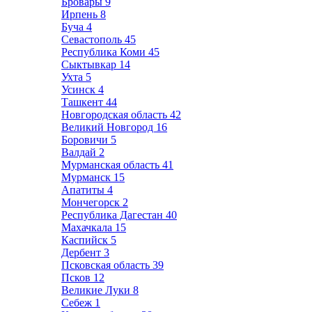
Бровары
9
Ирпень
8
Буча
4
Севастополь
45
Республика Коми
45
Сыктывкар
14
Ухта
5
Усинск
4
Ташкент
44
Новгородская область
42
Великий Новгород
16
Боровичи
5
Валдай
2
Мурманская область
41
Мурманск
15
Апатиты
4
Мончегорск
2
Республика Дагестан
40
Махачкала
15
Каспийск
5
Дербент
3
Псковская область
39
Псков
12
Великие Луки
8
Себеж
1