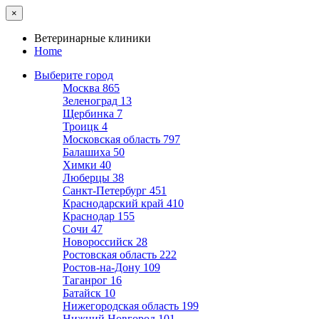
×
Ветеринарные клиники
Home
Выберите город
Москва
865
Зеленоград
13
Щербинка
7
Троицк
4
Московская область
797
Балашиха
50
Химки
40
Люберцы
38
Санкт-Петербург
451
Краснодарский край
410
Краснодар
155
Сочи
47
Новороссийск
28
Ростовская область
222
Ростов-на-Дону
109
Таганрог
16
Батайск
10
Нижегородская область
199
Нижний Новгород
101