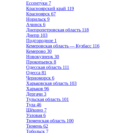
Ессентуки
7
Красноярский край
119
Красноярск
67
Норильск
9
Ачинск
6
Днепропетровская область
118
Днепр
103
Подгородное
1
Кемеровская область — Кузбасс
116
Кемерово
30
Новокузнецк
30
Прокопьевск
8
Одесская область
111
Одесса
81
Черноморск
6
Харьковская область
103
Харьков
96
Дергачи
3
Тульская область
101
Тула
46
Щёкино
7
Узловая
6
Тюменская область
100
Тюмень
62
Тобольск
7