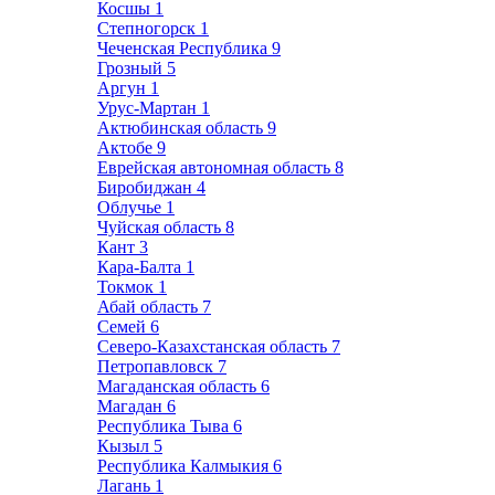
Косшы
1
Степногорск
1
Чеченская Республика
9
Грозный
5
Аргун
1
Урус-Мартан
1
Актюбинская область
9
Актобе
9
Еврейская автономная область
8
Биробиджан
4
Облучье
1
Чуйская область
8
Кант
3
Кара-Балта
1
Токмок
1
Абай область
7
Семей
6
Северо-Казахстанская область
7
Петропавловск
7
Магаданская область
6
Магадан
6
Республика Тыва
6
Кызыл
5
Республика Калмыкия
6
Лагань
1