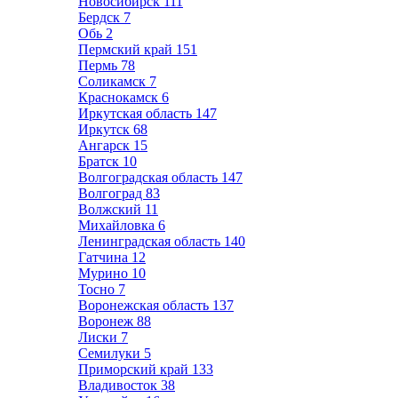
Новосибирск
111
Бердск
7
Обь
2
Пермский край
151
Пермь
78
Соликамск
7
Краснокамск
6
Иркутская область
147
Иркутск
68
Ангарск
15
Братск
10
Волгоградская область
147
Волгоград
83
Волжский
11
Михайловка
6
Ленинградская область
140
Гатчина
12
Мурино
10
Тосно
7
Воронежская область
137
Воронеж
88
Лиски
7
Семилуки
5
Приморский край
133
Владивосток
38