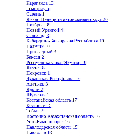
Караганда
13
Темиртау
5
Сарань
1
Ямало-Ненецкий автономный округ
20
Ноябрьск
8
Новый Уренгой
4
Салехард
3
Кабардино-Балкарская Республика
19
Нальчик
10
Прохладный
3
Баксан
2
Республика Саха (Якутия)
19
Якутск
8
Покровск
1
Чувашская Республика
17
Алатырь
3
Ядрин
2
Шумерля
1
Костанайская область
17
Костанай
15
Тобыл
2
Восточно-Казахстанская область
16
Усть-Каменогорск
16
Павлодарская область
15
Павлодар
13