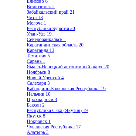
Елизово
6
Вилючинск
2
Забайкальский край
21
Чита
18
Могоча
1
Республика Бурятия
20
Улан-Удэ
19
Северобайкальск
1
Карагандинская область
20
Караганда
13
Темиртау
5
Сарань
1
Ямало-Ненецкий автономный округ
20
Ноябрьск
8
Новый Уренгой
4
Салехард
3
Кабардино-Балкарская Республика
19
Нальчик
10
Прохладный
3
Баксан
2
Республика Саха (Якутия)
19
Якутск
8
Покровск
1
Чувашская Республика
17
Алатырь
3