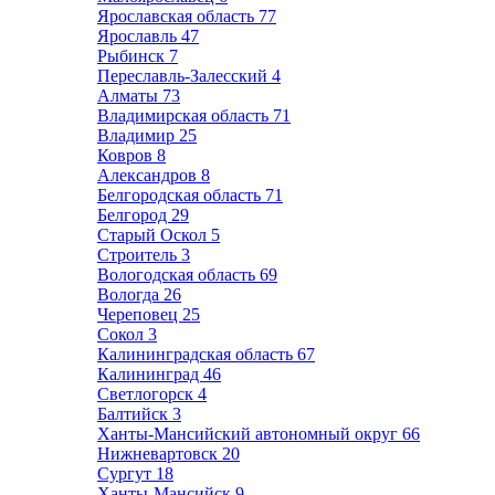
Ярославская область
77
Ярославль
47
Рыбинск
7
Переславль-Залесский
4
Алматы
73
Владимирская область
71
Владимир
25
Ковров
8
Александров
8
Белгородская область
71
Белгород
29
Старый Оскол
5
Строитель
3
Вологодская область
69
Вологда
26
Череповец
25
Сокол
3
Калининградская область
67
Калининград
46
Светлогорск
4
Балтийск
3
Ханты-Мансийский автономный округ
66
Нижневартовск
20
Сургут
18
Ханты-Мансийск
9