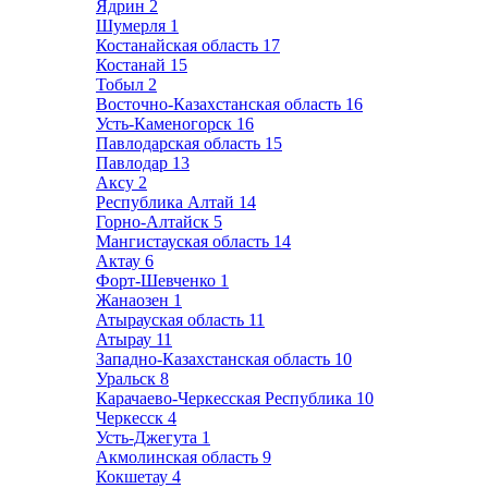
Ядрин
2
Шумерля
1
Костанайская область
17
Костанай
15
Тобыл
2
Восточно-Казахстанская область
16
Усть-Каменогорск
16
Павлодарская область
15
Павлодар
13
Аксу
2
Республика Алтай
14
Горно-Алтайск
5
Мангистауская область
14
Актау
6
Форт-Шевченко
1
Жанаозен
1
Атырауская область
11
Атырау
11
Западно-Казахстанская область
10
Уральск
8
Карачаево-Черкесская Республика
10
Черкесск
4
Усть-Джегута
1
Акмолинская область
9
Кокшетау
4