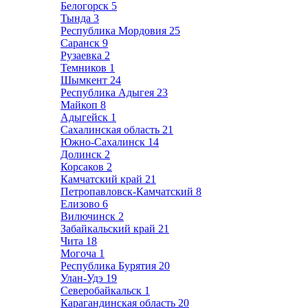
Белогорск
5
Тында
3
Республика Мордовия
25
Саранск
9
Рузаевка
2
Темников
1
Шымкент
24
Республика Адыгея
23
Майкоп
8
Адыгейск
1
Сахалинская область
21
Южно-Сахалинск
14
Долинск
2
Корсаков
2
Камчатский край
21
Петропавловск-Камчатский
8
Елизово
6
Вилючинск
2
Забайкальский край
21
Чита
18
Могоча
1
Республика Бурятия
20
Улан-Удэ
19
Северобайкальск
1
Карагандинская область
20