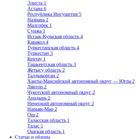
Элиста
1
Астана
6
Республика Ингушетия
5
Назрань
2
Малгобек
1
Сунжа
1
Иссык-Кульская область
4
Каракол
4
Туркестанская область
4
Туркестан
3
Кентау
1
Ташкентская область
3
Жетысу область
2
Талдыкорган
2
Ханты-Мансийский автономный округ — Югра
2
Лянтор
2
Чукотский автономный округ
2
Анадырь
2
Ненецкий автономный округ
2
Нарьян-Мар
2
Ош
2
Таласская область
1
Талас
1
Ошская область
1
Статьи и обзоры