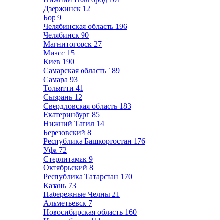
Дзержинск
12
Бор
9
Челябинская область
196
Челябинск
90
Магнитогорск
27
Миасс
15
Киев
190
Самарская область
189
Самара
93
Тольятти
41
Сызрань
12
Свердловская область
183
Екатеринбург
85
Нижний Тагил
14
Березовский
8
Республика Башкортостан
176
Уфа
72
Стерлитамак
9
Октябрьский
8
Республика Татарстан
170
Казань
73
Набережные Челны
21
Альметьевск
7
Новосибирская область
160