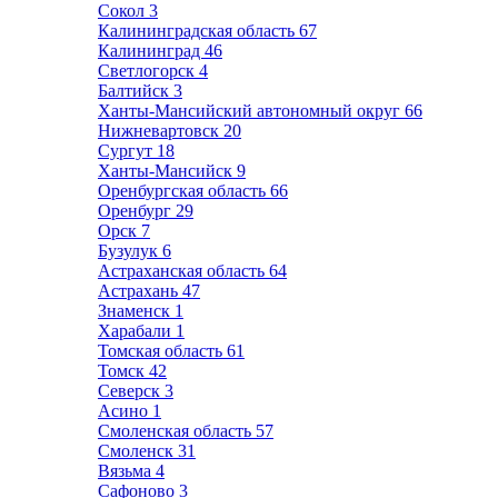
Сокол
3
Калининградская область
67
Калининград
46
Светлогорск
4
Балтийск
3
Ханты-Мансийский автономный округ
66
Нижневартовск
20
Сургут
18
Ханты-Мансийск
9
Оренбургская область
66
Оренбург
29
Орск
7
Бузулук
6
Астраханская область
64
Астрахань
47
Знаменск
1
Харабали
1
Томская область
61
Томск
42
Северск
3
Асино
1
Смоленская область
57
Смоленск
31
Вязьма
4
Сафоново
3