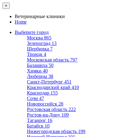
×
Ветеринарные клиники
Home
Выберите город
Москва
865
Зеленоград
13
Щербинка
7
Троицк
4
Московская область
797
Балашиха
50
Химки
40
Люберцы
38
Санкт-Петербург
451
Краснодарский край
410
Краснодар
155
Сочи
47
Новороссийск
28
Ростовская область
222
Ростов-на-Дону
109
Таганрог
16
Батайск
10
Нижегородская область
199
Нижний Новгород
101