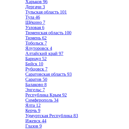
Харьков
96
Дергачи
3
Тульская область
101
Тула
46
Щёкино
7
Узловая
6
Тюменская область
100
Тюмень
62
Тобольск
7
Ялуторовск
4
Алтайский край
97
Барнаул
52
Бийск
10
Рубцовск
7
Саратовская область
93
Саратов
50
Балаково
8
Энгельс
7
Республика Крым
92
Симферополь
34
Ялта
12
Керчь
9
Удмуртская Республика
83
Ижевск
44
Глазов
9