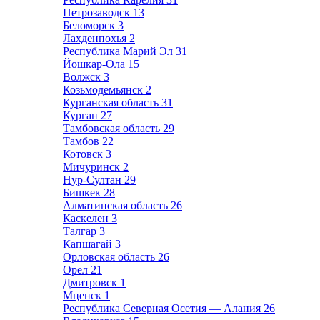
Петрозаводск
13
Беломорск
3
Лахденпохья
2
Республика Марий Эл
31
Йошкар-Ола
15
Волжск
3
Козьмодемьянск
2
Курганская область
31
Курган
27
Тамбовская область
29
Тамбов
22
Котовск
3
Мичуринск
2
Нур-Султан
29
Бишкек
28
Алматинская область
26
Каскелен
3
Талгар
3
Капшагай
3
Орловская область
26
Орел
21
Дмитровск
1
Мценск
1
Республика Северная Осетия — Алания
26