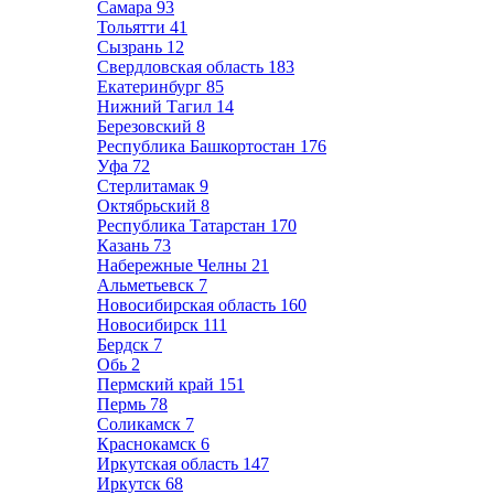
Самара
93
Тольятти
41
Сызрань
12
Свердловская область
183
Екатеринбург
85
Нижний Тагил
14
Березовский
8
Республика Башкортостан
176
Уфа
72
Стерлитамак
9
Октябрьский
8
Республика Татарстан
170
Казань
73
Набережные Челны
21
Альметьевск
7
Новосибирская область
160
Новосибирск
111
Бердск
7
Обь
2
Пермский край
151
Пермь
78
Соликамск
7
Краснокамск
6
Иркутская область
147
Иркутск
68