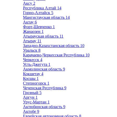
Аксу
2
Республика Алтай
14
Горно-Алтайск
5
Мангистауская область
14
Актау
6
Форт-Шевченко
1
Жанаозен
1
Атырауская область
11
Атырау
11
Западно-Казахстанская область
10
Уральск
8
Карачаево-Черкесская Республика
10
Черкесск
4
Усть-Джегута
1
Акмолинская область
9
Кокшетау
4
Косшы
1
Степногорск
1
Чеченская Республика
9
Грозный
5
Аргун
1
Урус-Мартан
1
Актюбинская область
9
Актобе
9
Еврейская автономная область
8