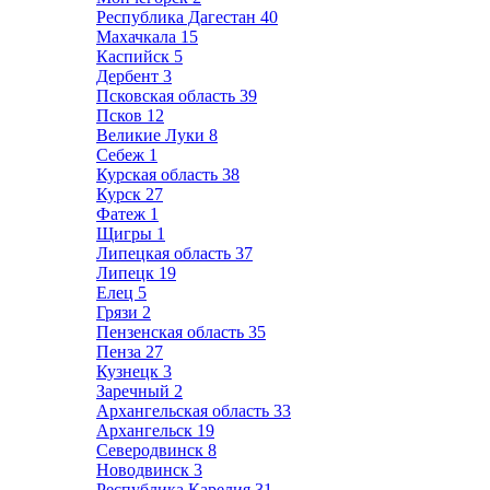
Республика Дагестан
40
Махачкала
15
Каспийск
5
Дербент
3
Псковская область
39
Псков
12
Великие Луки
8
Себеж
1
Курская область
38
Курск
27
Фатеж
1
Щигры
1
Липецкая область
37
Липецк
19
Елец
5
Грязи
2
Пензенская область
35
Пенза
27
Кузнецк
3
Заречный
2
Архангельская область
33
Архангельск
19
Северодвинск
8
Новодвинск
3
Республика Карелия
31