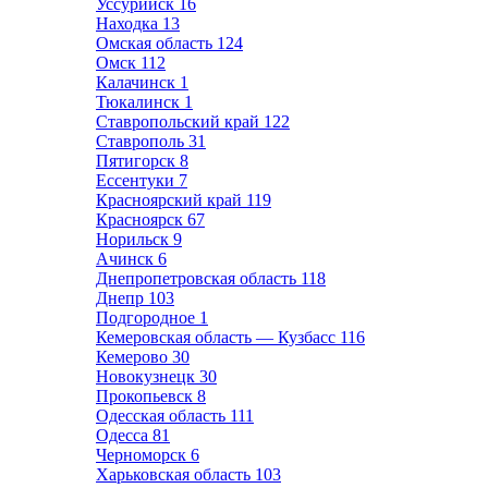
Уссурийск
16
Находка
13
Омская область
124
Омск
112
Калачинск
1
Тюкалинск
1
Ставропольский край
122
Ставрополь
31
Пятигорск
8
Ессентуки
7
Красноярский край
119
Красноярск
67
Норильск
9
Ачинск
6
Днепропетровская область
118
Днепр
103
Подгородное
1
Кемеровская область — Кузбасс
116
Кемерово
30
Новокузнецк
30
Прокопьевск
8
Одесская область
111
Одесса
81
Черноморск
6
Харьковская область
103