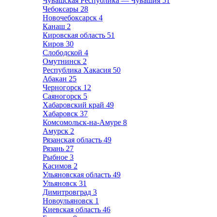
Чувашская Республика — Чувашия
51
Чебоксары
28
Новочебоксарск
4
Канаш
2
Кировская область
51
Киров
30
Слободской
4
Омутнинск
2
Республика Хакасия
50
Абакан
25
Черногорск
12
Саяногорск
5
Хабаровский край
49
Хабаровск
37
Комсомольск-на-Амуре
8
Амурск
2
Рязанская область
49
Рязань
27
Рыбное
3
Касимов
2
Ульяновская область
49
Ульяновск
31
Димитровград
3
Новоульяновск
1
Киевская область
46