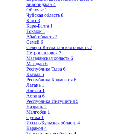
Биробиджан
4
Облучье
1
Чуйская область
8
Кант
3
Кара-Балта
1
Токмок
1
Абай область
7
Семей
6
Северо-Казахстанская область
7
Петропавловск
7
Магаданская область
6
Магадан
6
Республика Тыва
6
Кызыл
5
Республика Калмыкия
6
Лагань
1
Элиста
1
Астана
6
Республика Ингушетия
5
Назрань
2
Малгобек
1
Сунжа
1
Иссык-Кульская область
4
Каракол
4
Туркестанская область
4