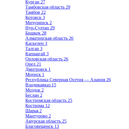
Курган
27
Тамбовская область
29
Тамбов
22
Котовск
3
Мичуринск
2
Нур-Султан
29
Бишкек
28
Алматинская область
26
Каскелен
3
Талгар
3
Капшагай
3
Орловская область
26
Орел
21
Дмитровск
1
Мценск
1
Республика Северная Осетия — Алания
26
Владикавказ
15
Моздок
2
Беслан
2
Костромская область
25
Кострома
12
Шарья
2
Мантурово
2
Амурская область
25
Благовещенск
13