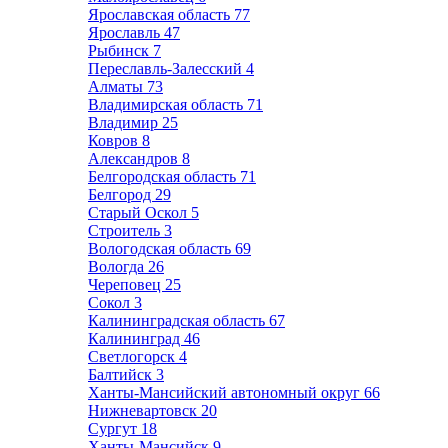
Ярославская область
77
Ярославль
47
Рыбинск
7
Переславль-Залесский
4
Алматы
73
Владимирская область
71
Владимир
25
Ковров
8
Александров
8
Белгородская область
71
Белгород
29
Старый Оскол
5
Строитель
3
Вологодская область
69
Вологда
26
Череповец
25
Сокол
3
Калининградская область
67
Калининград
46
Светлогорск
4
Балтийск
3
Ханты-Мансийский автономный округ
66
Нижневартовск
20
Сургут
18
Ханты-Мансийск
9