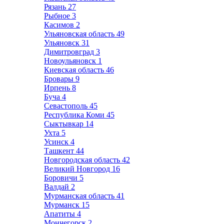
Рязань
27
Рыбное
3
Касимов
2
Ульяновская область
49
Ульяновск
31
Димитровград
3
Новоульяновск
1
Киевская область
46
Бровары
9
Ирпень
8
Буча
4
Севастополь
45
Республика Коми
45
Сыктывкар
14
Ухта
5
Усинск
4
Ташкент
44
Новгородская область
42
Великий Новгород
16
Боровичи
5
Валдай
2
Мурманская область
41
Мурманск
15
Апатиты
4
Мончегорск
2