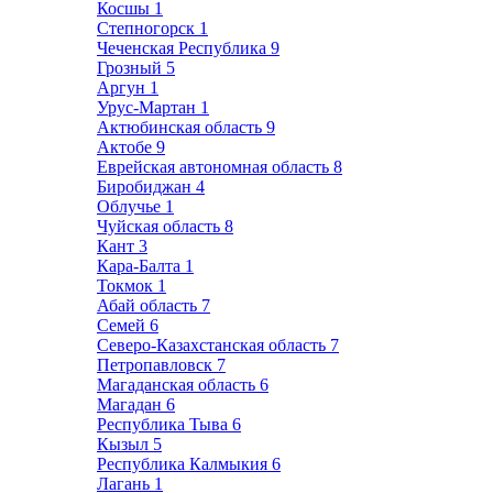
Косшы
1
Степногорск
1
Чеченская Республика
9
Грозный
5
Аргун
1
Урус-Мартан
1
Актюбинская область
9
Актобе
9
Еврейская автономная область
8
Биробиджан
4
Облучье
1
Чуйская область
8
Кант
3
Кара-Балта
1
Токмок
1
Абай область
7
Семей
6
Северо-Казахстанская область
7
Петропавловск
7
Магаданская область
6
Магадан
6
Республика Тыва
6
Кызыл
5
Республика Калмыкия
6
Лагань
1