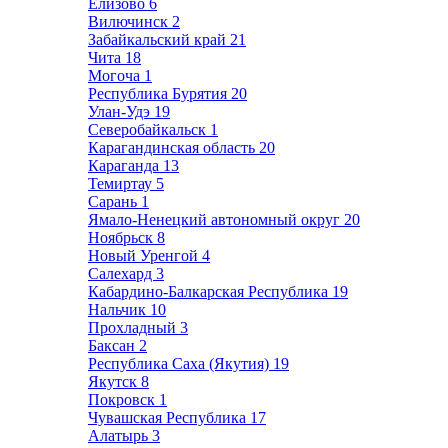
Елизово
6
Вилючинск
2
Забайкальский край
21
Чита
18
Могоча
1
Республика Бурятия
20
Улан-Удэ
19
Северобайкальск
1
Карагандинская область
20
Караганда
13
Темиртау
5
Сарань
1
Ямало-Ненецкий автономный округ
20
Ноябрьск
8
Новый Уренгой
4
Салехард
3
Кабардино-Балкарская Республика
19
Нальчик
10
Прохладный
3
Баксан
2
Республика Саха (Якутия)
19
Якутск
8
Покровск
1
Чувашская Республика
17
Алатырь
3