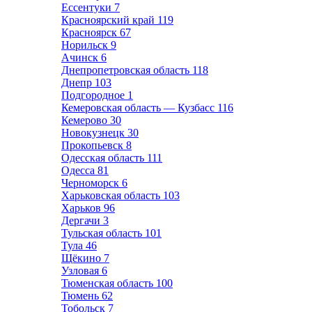
Ессентуки
7
Красноярский край
119
Красноярск
67
Норильск
9
Ачинск
6
Днепропетровская область
118
Днепр
103
Подгородное
1
Кемеровская область — Кузбасс
116
Кемерово
30
Новокузнецк
30
Прокопьевск
8
Одесская область
111
Одесса
81
Черноморск
6
Харьковская область
103
Харьков
96
Дергачи
3
Тульская область
101
Тула
46
Щёкино
7
Узловая
6
Тюменская область
100
Тюмень
62
Тобольск
7