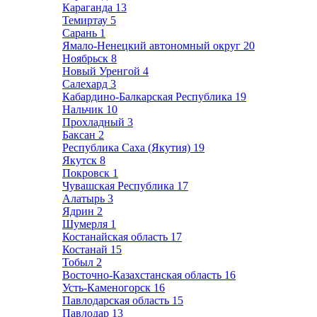
Караганда
13
Темиртау
5
Сарань
1
Ямало-Ненецкий автономный округ
20
Ноябрьск
8
Новый Уренгой
4
Салехард
3
Кабардино-Балкарская Республика
19
Нальчик
10
Прохладный
3
Баксан
2
Республика Саха (Якутия)
19
Якутск
8
Покровск
1
Чувашская Республика
17
Алатырь
3
Ядрин
2
Шумерля
1
Костанайская область
17
Костанай
15
Тобыл
2
Восточно-Казахстанская область
16
Усть-Каменогорск
16
Павлодарская область
15
Павлодар
13