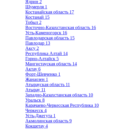
Ядрин
2
Шумерля
1
Костанайская область
17
Костанай
15
Тобыл
2
Восточно-Казахстанская область
16
Усть-Каменогорск
16
Павлодарская область
15
Павлодар
13
Аксу
2
Республика Алтай
14
Горно-Алтайск
5
Мангистауская область
14
Актау
6
Форт-Шевченко
1
Жанаозен
1
Атырауская область
11
Атырау
11
Западно-Казахстанская область
10
Уральск
8
Карачаево-Черкесская Республика
10
Черкесск
4
Усть-Джегута
1
Акмолинская область
9
Кокшетау
4