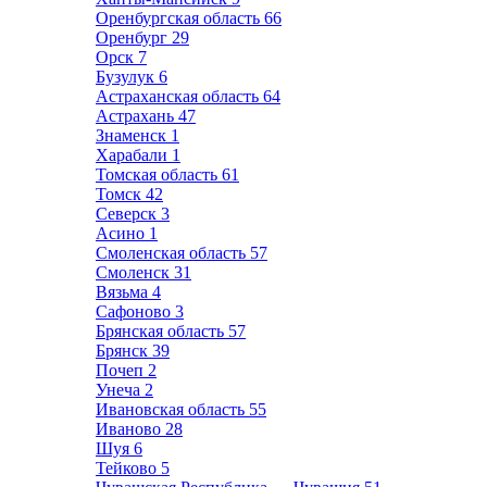
Оренбургская область
66
Оренбург
29
Орск
7
Бузулук
6
Астраханская область
64
Астрахань
47
Знаменск
1
Харабали
1
Томская область
61
Томск
42
Северск
3
Асино
1
Смоленская область
57
Смоленск
31
Вязьма
4
Сафоново
3
Брянская область
57
Брянск
39
Почеп
2
Унеча
2
Ивановская область
55
Иваново
28
Шуя
6
Тейково
5