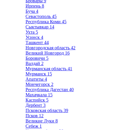
Бровары
9
Ирпень
8
Буча
4
Севастополь
45
Республика Коми
45
Сыктывкар
14
Ухта
5
Усинск
4
Ташкент
44
Новгородская область
42
Великий Новгород
16
Боровичи
5
Валдай
2
Мурманская область
41
Мурманск
15
Апатиты
4
Мончегорск
2
Республика Дагестан
40
Махачкала
15
Каспийск
5
Дербент
3
Псковская область
39
Псков
12
Великие Луки
8
Себеж
1