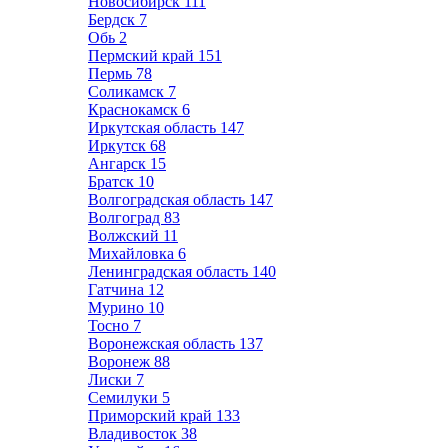
Новосибирск
111
Бердск
7
Обь
2
Пермский край
151
Пермь
78
Соликамск
7
Краснокамск
6
Иркутская область
147
Иркутск
68
Ангарск
15
Братск
10
Волгоградская область
147
Волгоград
83
Волжский
11
Михайловка
6
Ленинградская область
140
Гатчина
12
Мурино
10
Тосно
7
Воронежская область
137
Воронеж
88
Лиски
7
Семилуки
5
Приморский край
133
Владивосток
38