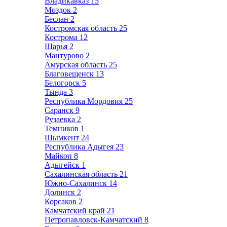
Владикавказ
15
Моздок
2
Беслан
2
Костромская область
25
Кострома
12
Шарья
2
Мантурово
2
Амурская область
25
Благовещенск
13
Белогорск
5
Тында
3
Республика Мордовия
25
Саранск
9
Рузаевка
2
Темников
1
Шымкент
24
Республика Адыгея
23
Майкоп
8
Адыгейск
1
Сахалинская область
21
Южно-Сахалинск
14
Долинск
2
Корсаков
2
Камчатский край
21
Петропавловск-Камчатский
8