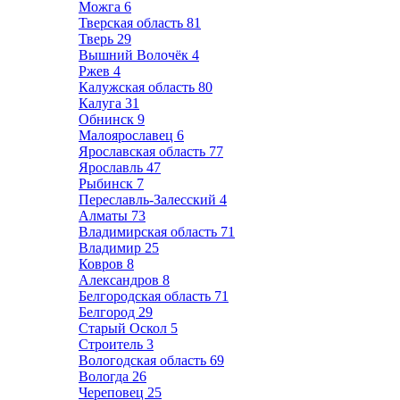
Можга
6
Тверская область
81
Тверь
29
Вышний Волочёк
4
Ржев
4
Калужская область
80
Калуга
31
Обнинск
9
Малоярославец
6
Ярославская область
77
Ярославль
47
Рыбинск
7
Переславль-Залесский
4
Алматы
73
Владимирская область
71
Владимир
25
Ковров
8
Александров
8
Белгородская область
71
Белгород
29
Старый Оскол
5
Строитель
3
Вологодская область
69
Вологда
26
Череповец
25