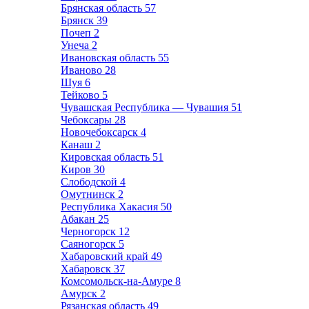
Брянская область
57
Брянск
39
Почеп
2
Унеча
2
Ивановская область
55
Иваново
28
Шуя
6
Тейково
5
Чувашская Республика — Чувашия
51
Чебоксары
28
Новочебоксарск
4
Канаш
2
Кировская область
51
Киров
30
Слободской
4
Омутнинск
2
Республика Хакасия
50
Абакан
25
Черногорск
12
Саяногорск
5
Хабаровский край
49
Хабаровск
37
Комсомольск-на-Амуре
8
Амурск
2
Рязанская область
49