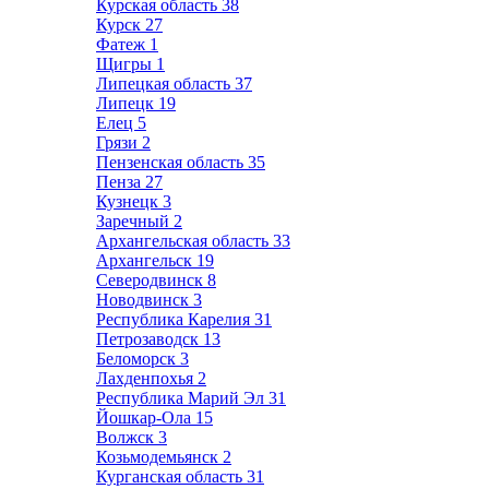
Курская область
38
Курск
27
Фатеж
1
Щигры
1
Липецкая область
37
Липецк
19
Елец
5
Грязи
2
Пензенская область
35
Пенза
27
Кузнецк
3
Заречный
2
Архангельская область
33
Архангельск
19
Северодвинск
8
Новодвинск
3
Республика Карелия
31
Петрозаводск
13
Беломорск
3
Лахденпохья
2
Республика Марий Эл
31
Йошкар-Ола
15
Волжск
3
Козьмодемьянск
2
Курганская область
31