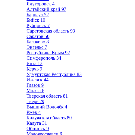
Ялуторовск
4
Алтайский край
97
Барнаул
52
Бийск
10
Рубцовск
7
Саратовская область
93
Саратов
50
Балаково
8
Энгельс
7
Республика Крым
92
Симферополь
34
Ялта
12
Керчь
9
Удмуртская Республика
83
Ижевск
44
Глазов
9
Можга
6
Тверская область
81
Тверь
29
Вышний Волочёк
4
Ржев
4
Калужская область
80
Калуга
31
Обнинск
9
Малоярославец
6