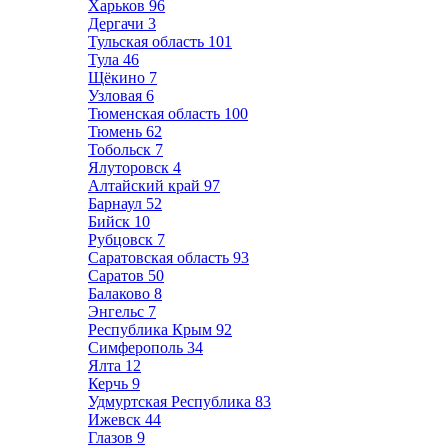
Харьков
96
Дергачи
3
Тульская область
101
Тула
46
Щёкино
7
Узловая
6
Тюменская область
100
Тюмень
62
Тобольск
7
Ялуторовск
4
Алтайский край
97
Барнаул
52
Бийск
10
Рубцовск
7
Саратовская область
93
Саратов
50
Балаково
8
Энгельс
7
Республика Крым
92
Симферополь
34
Ялта
12
Керчь
9
Удмуртская Республика
83
Ижевск
44
Глазов
9