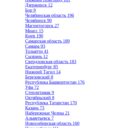
Дзержинск
12
Бор
9
Челябинская область
196
Челябинск
90
Магнитогорск
27
Миасс
15
Киев
190
Самарская область
189
Самара
93
Тольятти
41
Сызрань
12
Свердловская область
183
Екатеринбург
85
Нижний Тагил
14
Березовский
8
Республика Башкортостан
176
Уфа
72
Стерлитамак
9
Октябрьский
8
Республика Татарстан
170
Казань
73
Набережные Челны
21
Альметьевск
7
Новосибирская область
160