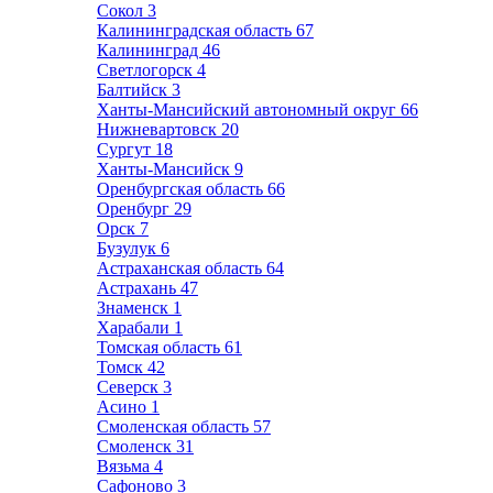
Сокол
3
Калининградская область
67
Калининград
46
Светлогорск
4
Балтийск
3
Ханты-Мансийский автономный округ
66
Нижневартовск
20
Сургут
18
Ханты-Мансийск
9
Оренбургская область
66
Оренбург
29
Орск
7
Бузулук
6
Астраханская область
64
Астрахань
47
Знаменск
1
Харабали
1
Томская область
61
Томск
42
Северск
3
Асино
1
Смоленская область
57
Смоленск
31
Вязьма
4
Сафоново
3