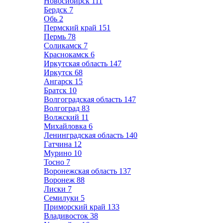
Новосибирск
111
Бердск
7
Обь
2
Пермский край
151
Пермь
78
Соликамск
7
Краснокамск
6
Иркутская область
147
Иркутск
68
Ангарск
15
Братск
10
Волгоградская область
147
Волгоград
83
Волжский
11
Михайловка
6
Ленинградская область
140
Гатчина
12
Мурино
10
Тосно
7
Воронежская область
137
Воронеж
88
Лиски
7
Семилуки
5
Приморский край
133
Владивосток
38