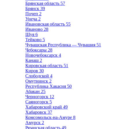
Брянская область
57
Брянск
39
Почеп
2
Унеча
2
Ивановская область
55
Иваново
28
Шуя
6
Тейково
5
Чувашская Республика — Чувашия
51
Чебоксары
28
Новочебоксарск
4
Канаш
2
Кировская область
51
Киров
30
Слободской
4
Омутнинск
2
Республика Хакасия
50
Абакан
25
Черногорск
12
Саяногорск
5
Хабаровский край
49
Хабаровск
37
Комсомольск-на-Амуре
8
Амурск
2
Рязанская область
49