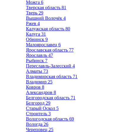
Можга
6
Тверская область
81
Тверь
29
Вышний Волочёк
4
Ржев
4
Калужская область
80
Калуга
31
Обнинск
9
Малоярославец
6
Ярославская область
77
Ярославль
47
Рыбинск
7
Переславль-Залесский
4
Алматы
73
Владимирская область
71
Владимир
25
Ковров
8
Александров
8
Белгородская область
71
Белгород
29
Старый Оскол
5
Строитель
3
Вологодская область
69
Вологда
26
Череповец
25