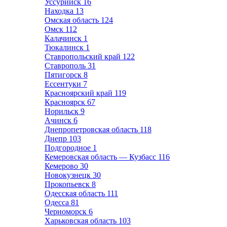
Уссурийск
16
Находка
13
Омская область
124
Омск
112
Калачинск
1
Тюкалинск
1
Ставропольский край
122
Ставрополь
31
Пятигорск
8
Ессентуки
7
Красноярский край
119
Красноярск
67
Норильск
9
Ачинск
6
Днепропетровская область
118
Днепр
103
Подгородное
1
Кемеровская область — Кузбасс
116
Кемерово
30
Новокузнецк
30
Прокопьевск
8
Одесская область
111
Одесса
81
Черноморск
6
Харьковская область
103