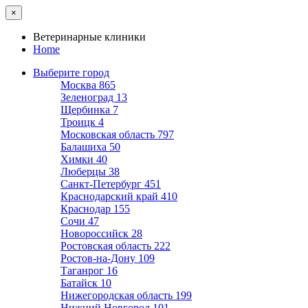
×
Ветеринарные клиники
Home
Выберите город
Москва
865
Зеленоград
13
Щербинка
7
Троицк
4
Московская область
797
Балашиха
50
Химки
40
Люберцы
38
Санкт-Петербург
451
Краснодарский край
410
Краснодар
155
Сочи
47
Новороссийск
28
Ростовская область
222
Ростов-на-Дону
109
Таганрог
16
Батайск
10
Нижегородская область
199
Нижний Новгород
101