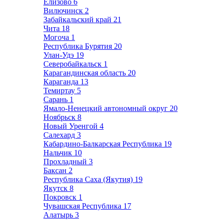
Елизово
6
Вилючинск
2
Забайкальский край
21
Чита
18
Могоча
1
Республика Бурятия
20
Улан-Удэ
19
Северобайкальск
1
Карагандинская область
20
Караганда
13
Темиртау
5
Сарань
1
Ямало-Ненецкий автономный округ
20
Ноябрьск
8
Новый Уренгой
4
Салехард
3
Кабардино-Балкарская Республика
19
Нальчик
10
Прохладный
3
Баксан
2
Республика Саха (Якутия)
19
Якутск
8
Покровск
1
Чувашская Республика
17
Алатырь
3