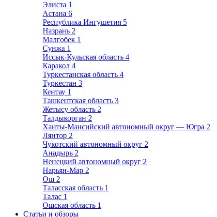
Элиста
1
Астана
6
Республика Ингушетия
5
Назрань
2
Малгобек
1
Сунжа
1
Иссык-Кульская область
4
Каракол
4
Туркестанская область
4
Туркестан
3
Кентау
1
Ташкентская область
3
Жетысу область
2
Талдыкорган
2
Ханты-Мансийский автономный округ — Югра
2
Лянтор
2
Чукотский автономный округ
2
Анадырь
2
Ненецкий автономный округ
2
Нарьян-Мар
2
Ош
2
Таласская область
1
Талас
1
Ошская область
1
Статьи и обзоры