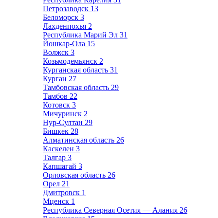
Петрозаводск
13
Беломорск
3
Лахденпохья
2
Республика Марий Эл
31
Йошкар-Ола
15
Волжск
3
Козьмодемьянск
2
Курганская область
31
Курган
27
Тамбовская область
29
Тамбов
22
Котовск
3
Мичуринск
2
Нур-Султан
29
Бишкек
28
Алматинская область
26
Каскелен
3
Талгар
3
Капшагай
3
Орловская область
26
Орел
21
Дмитровск
1
Мценск
1
Республика Северная Осетия — Алания
26