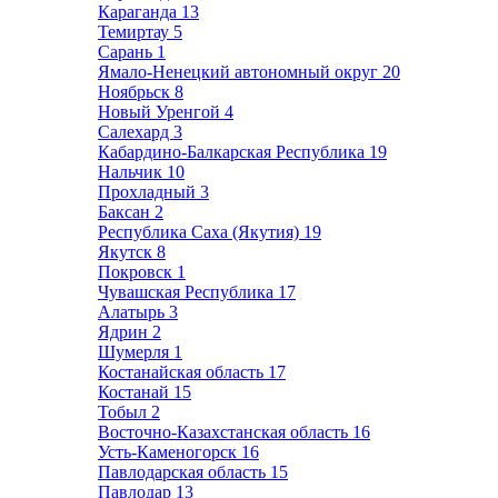
Караганда
13
Темиртау
5
Сарань
1
Ямало-Ненецкий автономный округ
20
Ноябрьск
8
Новый Уренгой
4
Салехард
3
Кабардино-Балкарская Республика
19
Нальчик
10
Прохладный
3
Баксан
2
Республика Саха (Якутия)
19
Якутск
8
Покровск
1
Чувашская Республика
17
Алатырь
3
Ядрин
2
Шумерля
1
Костанайская область
17
Костанай
15
Тобыл
2
Восточно-Казахстанская область
16
Усть-Каменогорск
16
Павлодарская область
15
Павлодар
13