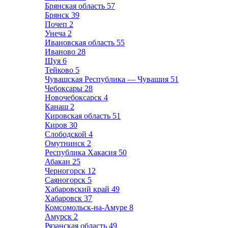
Брянская область
57
Брянск
39
Почеп
2
Унеча
2
Ивановская область
55
Иваново
28
Шуя
6
Тейково
5
Чувашская Республика — Чувашия
51
Чебоксары
28
Новочебоксарск
4
Канаш
2
Кировская область
51
Киров
30
Слободской
4
Омутнинск
2
Республика Хакасия
50
Абакан
25
Черногорск
12
Саяногорск
5
Хабаровский край
49
Хабаровск
37
Комсомольск-на-Амуре
8
Амурск
2
Рязанская область
49