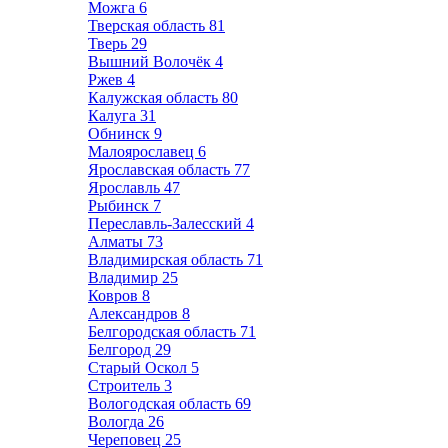
Можга
6
Тверская область
81
Тверь
29
Вышний Волочёк
4
Ржев
4
Калужская область
80
Калуга
31
Обнинск
9
Малоярославец
6
Ярославская область
77
Ярославль
47
Рыбинск
7
Переславль-Залесский
4
Алматы
73
Владимирская область
71
Владимир
25
Ковров
8
Александров
8
Белгородская область
71
Белгород
29
Старый Оскол
5
Строитель
3
Вологодская область
69
Вологда
26
Череповец
25