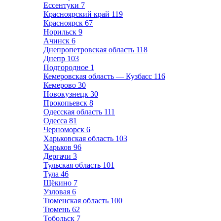
Ессентуки
7
Красноярский край
119
Красноярск
67
Норильск
9
Ачинск
6
Днепропетровская область
118
Днепр
103
Подгородное
1
Кемеровская область — Кузбасс
116
Кемерово
30
Новокузнецк
30
Прокопьевск
8
Одесская область
111
Одесса
81
Черноморск
6
Харьковская область
103
Харьков
96
Дергачи
3
Тульская область
101
Тула
46
Щёкино
7
Узловая
6
Тюменская область
100
Тюмень
62
Тобольск
7