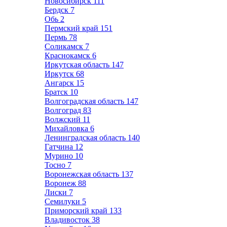
Новосибирск
111
Бердск
7
Обь
2
Пермский край
151
Пермь
78
Соликамск
7
Краснокамск
6
Иркутская область
147
Иркутск
68
Ангарск
15
Братск
10
Волгоградская область
147
Волгоград
83
Волжский
11
Михайловка
6
Ленинградская область
140
Гатчина
12
Мурино
10
Тосно
7
Воронежская область
137
Воронеж
88
Лиски
7
Семилуки
5
Приморский край
133
Владивосток
38