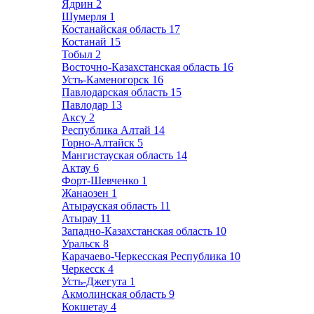
Ядрин
2
Шумерля
1
Костанайская область
17
Костанай
15
Тобыл
2
Восточно-Казахстанская область
16
Усть-Каменогорск
16
Павлодарская область
15
Павлодар
13
Аксу
2
Республика Алтай
14
Горно-Алтайск
5
Мангистауская область
14
Актау
6
Форт-Шевченко
1
Жанаозен
1
Атырауская область
11
Атырау
11
Западно-Казахстанская область
10
Уральск
8
Карачаево-Черкесская Республика
10
Черкесск
4
Усть-Джегута
1
Акмолинская область
9
Кокшетау
4