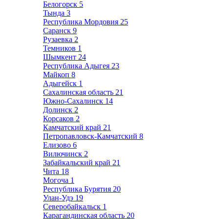
Белогорск
5
Тында
3
Республика Мордовия
25
Саранск
9
Рузаевка
2
Темников
1
Шымкент
24
Республика Адыгея
23
Майкоп
8
Адыгейск
1
Сахалинская область
21
Южно-Сахалинск
14
Долинск
2
Корсаков
2
Камчатский край
21
Петропавловск-Камчатский
8
Елизово
6
Вилючинск
2
Забайкальский край
21
Чита
18
Могоча
1
Республика Бурятия
20
Улан-Удэ
19
Северобайкальск
1
Карагандинская область
20