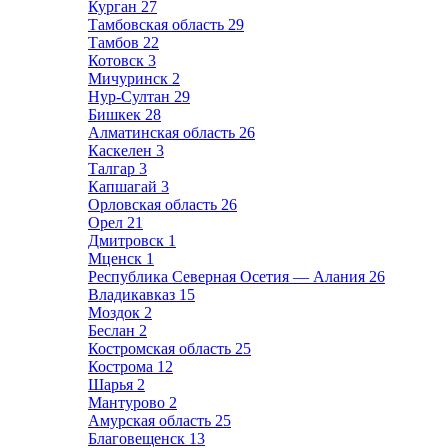
Курган
27
Тамбовская область
29
Тамбов
22
Котовск
3
Мичуринск
2
Нур-Султан
29
Бишкек
28
Алматинская область
26
Каскелен
3
Талгар
3
Капшагай
3
Орловская область
26
Орел
21
Дмитровск
1
Мценск
1
Республика Северная Осетия — Алания
26
Владикавказ
15
Моздок
2
Беслан
2
Костромская область
25
Кострома
12
Шарья
2
Мантурово
2
Амурская область
25
Благовещенск
13