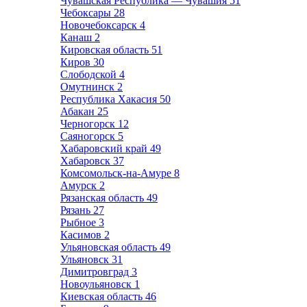
Чувашская Республика — Чувашия
51
Чебоксары
28
Новочебоксарск
4
Канаш
2
Кировская область
51
Киров
30
Слободской
4
Омутнинск
2
Республика Хакасия
50
Абакан
25
Черногорск
12
Саяногорск
5
Хабаровский край
49
Хабаровск
37
Комсомольск-на-Амуре
8
Амурск
2
Рязанская область
49
Рязань
27
Рыбное
3
Касимов
2
Ульяновская область
49
Ульяновск
31
Димитровград
3
Новоульяновск
1
Киевская область
46