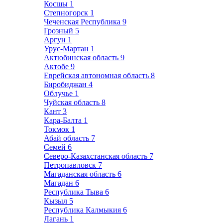
Косшы
1
Степногорск
1
Чеченская Республика
9
Грозный
5
Аргун
1
Урус-Мартан
1
Актюбинская область
9
Актобе
9
Еврейская автономная область
8
Биробиджан
4
Облучье
1
Чуйская область
8
Кант
3
Кара-Балта
1
Токмок
1
Абай область
7
Семей
6
Северо-Казахстанская область
7
Петропавловск
7
Магаданская область
6
Магадан
6
Республика Тыва
6
Кызыл
5
Республика Калмыкия
6
Лагань
1