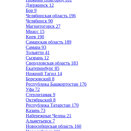
Дзержинск
12
Бор
9
Челябинская область
196
Челябинск
90
Магнитогорск
27
Миасс
15
Киев
190
Самарская область
189
Самара
93
Тольятти
41
Сызрань
12
Свердловская область
183
Екатеринбург
85
Нижний Тагил
14
Березовский
8
Республика Башкортостан
176
Уфа
72
Стерлитамак
9
Октябрьский
8
Республика Татарстан
170
Казань
73
Набережные Челны
21
Альметьевск
7
Новосибирская область
160