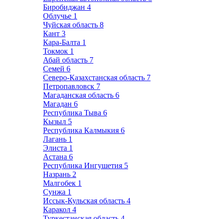
Биробиджан
4
Облучье
1
Чуйская область
8
Кант
3
Кара-Балта
1
Токмок
1
Абай область
7
Семей
6
Северо-Казахстанская область
7
Петропавловск
7
Магаданская область
6
Магадан
6
Республика Тыва
6
Кызыл
5
Республика Калмыкия
6
Лагань
1
Элиста
1
Астана
6
Республика Ингушетия
5
Назрань
2
Малгобек
1
Сунжа
1
Иссык-Кульская область
4
Каракол
4
Туркестанская область
4