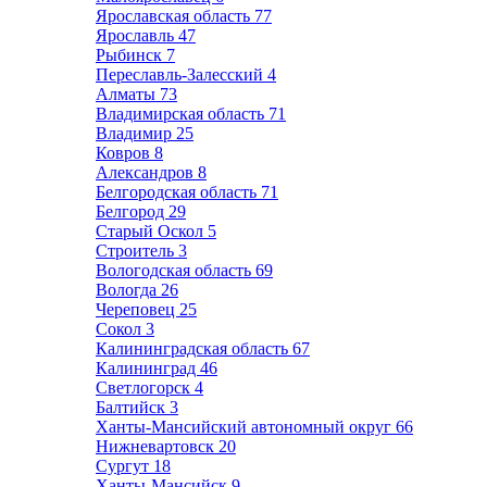
Ярославская область
77
Ярославль
47
Рыбинск
7
Переславль-Залесский
4
Алматы
73
Владимирская область
71
Владимир
25
Ковров
8
Александров
8
Белгородская область
71
Белгород
29
Старый Оскол
5
Строитель
3
Вологодская область
69
Вологда
26
Череповец
25
Сокол
3
Калининградская область
67
Калининград
46
Светлогорск
4
Балтийск
3
Ханты-Мансийский автономный округ
66
Нижневартовск
20
Сургут
18
Ханты-Мансийск
9