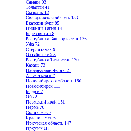
Самара
93
Тольятти
41
Сызрань
12
Свердловская область
183
Екатеринбург
85
Нижний Тагил
14
Березовский
8
Республика Башкортостан
176
Уфа
72
Стерлитамак
9
Октябрьский
8
Республика Татарстан
170
Казань
73
Набережные Челны
21
Альметьевск
7
Новосибирская область
160
Новосибирск
111
Бердск
7
Обь
2
Пермский край
151
Пермь
78
Соликамск
7
Краснокамск
6
Иркутская область
147
Иркутск
68