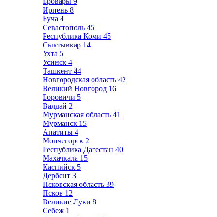
Бровары
9
Ирпень
8
Буча
4
Севастополь
45
Республика Коми
45
Сыктывкар
14
Ухта
5
Усинск
4
Ташкент
44
Новгородская область
42
Великий Новгород
16
Боровичи
5
Валдай
2
Мурманская область
41
Мурманск
15
Апатиты
4
Мончегорск
2
Республика Дагестан
40
Махачкала
15
Каспийск
5
Дербент
3
Псковская область
39
Псков
12
Великие Луки
8
Себеж
1