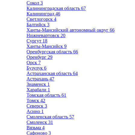
Сокол
3
Калининградская область
67
Калининград
46
Светлогорск
4
Балтийск
3
Ханты-Мансийский автономный округ
66
Нижневартовск
20
Сургут
18
Ханты-Мансийск
9
Оренбургская область
66
Оренбург
29
Орск
7
Бузулук
6
Астраханская область
64
Астрахань
47
Знаменск
1
Харабали
1
Томская область
61
Томск
42
Северск
3
Асино
1
Смоленская область
57
Смоленск
31
Вязьма
4
Сафоново
3