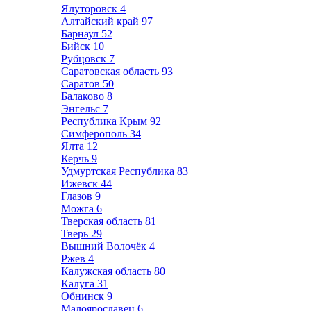
Ялуторовск
4
Алтайский край
97
Барнаул
52
Бийск
10
Рубцовск
7
Саратовская область
93
Саратов
50
Балаково
8
Энгельс
7
Республика Крым
92
Симферополь
34
Ялта
12
Керчь
9
Удмуртская Республика
83
Ижевск
44
Глазов
9
Можга
6
Тверская область
81
Тверь
29
Вышний Волочёк
4
Ржев
4
Калужская область
80
Калуга
31
Обнинск
9
Малоярославец
6