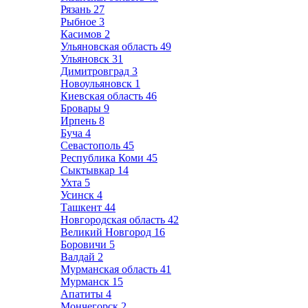
Рязань
27
Рыбное
3
Касимов
2
Ульяновская область
49
Ульяновск
31
Димитровград
3
Новоульяновск
1
Киевская область
46
Бровары
9
Ирпень
8
Буча
4
Севастополь
45
Республика Коми
45
Сыктывкар
14
Ухта
5
Усинск
4
Ташкент
44
Новгородская область
42
Великий Новгород
16
Боровичи
5
Валдай
2
Мурманская область
41
Мурманск
15
Апатиты
4
Мончегорск
2