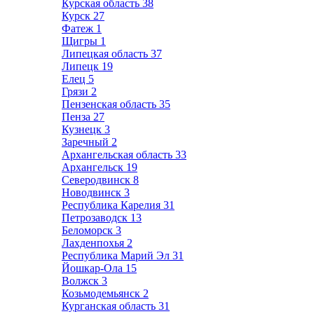
Курская область
38
Курск
27
Фатеж
1
Щигры
1
Липецкая область
37
Липецк
19
Елец
5
Грязи
2
Пензенская область
35
Пенза
27
Кузнецк
3
Заречный
2
Архангельская область
33
Архангельск
19
Северодвинск
8
Новодвинск
3
Республика Карелия
31
Петрозаводск
13
Беломорск
3
Лахденпохья
2
Республика Марий Эл
31
Йошкар-Ола
15
Волжск
3
Козьмодемьянск
2
Курганская область
31