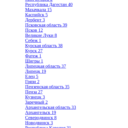
Республика Дагестан
40
Махачкала
15
Каспийск
5
Дербент
3
Псковская область
39
Псков
12
Великие Луки
8
Себеж
1
Курская область
38
Курск
27
Фатеж
1
Щигры
1
Липецкая область
37
Липецк
19
Елец
5
Грязи
2
Пензенская область
35
Пенза
27
Кузнецк
3
Заречный
2
Архангельская область
33
Архангельск
19
Северодвинск
8
Новодвинск
3
Республика Карелия
31