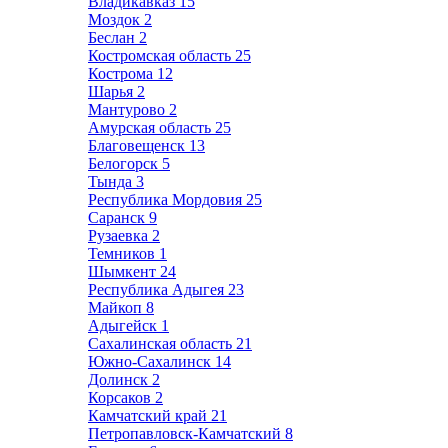
Владикавказ
15
Моздок
2
Беслан
2
Костромская область
25
Кострома
12
Шарья
2
Мантурово
2
Амурская область
25
Благовещенск
13
Белогорск
5
Тында
3
Республика Мордовия
25
Саранск
9
Рузаевка
2
Темников
1
Шымкент
24
Республика Адыгея
23
Майкоп
8
Адыгейск
1
Сахалинская область
21
Южно-Сахалинск
14
Долинск
2
Корсаков
2
Камчатский край
21
Петропавловск-Камчатский
8