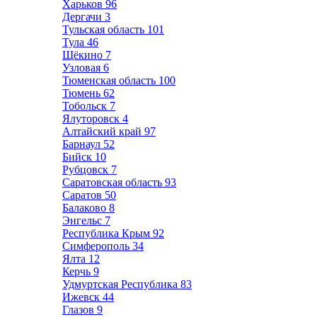
Харьков
96
Дергачи
3
Тульская область
101
Тула
46
Щёкино
7
Узловая
6
Тюменская область
100
Тюмень
62
Тобольск
7
Ялуторовск
4
Алтайский край
97
Барнаул
52
Бийск
10
Рубцовск
7
Саратовская область
93
Саратов
50
Балаково
8
Энгельс
7
Республика Крым
92
Симферополь
34
Ялта
12
Керчь
9
Удмуртская Республика
83
Ижевск
44
Глазов
9