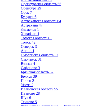
Оренбургская область
66
Оренбург
29
Орск
7
Бузулук
6
Астраханская область
64
Астрахань
47
Знаменск
1
Харабали
1
Томская область
61
Томск
42
Северск
3
Асино
1
Смоленская область
57
Смоленск
31
Вязьма
4
Сафоново
3
Брянская область
57
Брянск
39
Почеп
2
Унеча
2
Ивановская область
55
Иваново
28
Шуя
6
Тейково
5