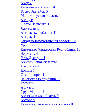
Аксу
2
Республика Алтай
14
Горно-Алтайск
5
Мангистауская область
14
Актау
6
Форт-Шевченко
1
Жанаозен
1
Атырауская область
11
Атырау
11
Западно-Казахстанская область
10
Уральск
8
Карачаево-Черкесская Республика
10
Черкесск
4
Усть-Джегута
1
Акмолинская область
9
Кокшетау
4
Косшы
1
Степногорск
1
Чеченская Республика
9
Грозный
5
Аргун
1
Урус-Мартан
1
Актюбинская область
9
Актобе
9
Еврейская автономная область
8