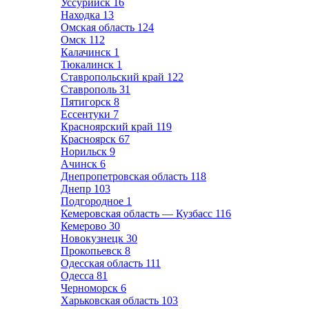
Уссурийск
16
Находка
13
Омская область
124
Омск
112
Калачинск
1
Тюкалинск
1
Ставропольский край
122
Ставрополь
31
Пятигорск
8
Ессентуки
7
Красноярский край
119
Красноярск
67
Норильск
9
Ачинск
6
Днепропетровская область
118
Днепр
103
Подгородное
1
Кемеровская область — Кузбасс
116
Кемерово
30
Новокузнецк
30
Прокопьевск
8
Одесская область
111
Одесса
81
Черноморск
6
Харьковская область
103