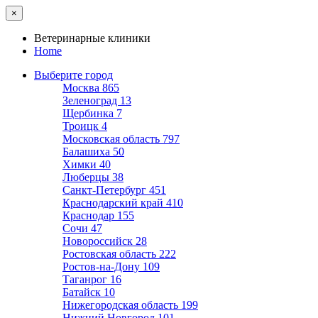
×
Ветеринарные клиники
Home
Выберите город
Москва
865
Зеленоград
13
Щербинка
7
Троицк
4
Московская область
797
Балашиха
50
Химки
40
Люберцы
38
Санкт-Петербург
451
Краснодарский край
410
Краснодар
155
Сочи
47
Новороссийск
28
Ростовская область
222
Ростов-на-Дону
109
Таганрог
16
Батайск
10
Нижегородская область
199
Нижний Новгород
101