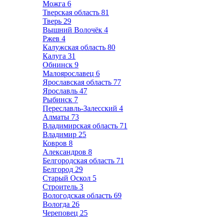
Можга
6
Тверская область
81
Тверь
29
Вышний Волочёк
4
Ржев
4
Калужская область
80
Калуга
31
Обнинск
9
Малоярославец
6
Ярославская область
77
Ярославль
47
Рыбинск
7
Переславль-Залесский
4
Алматы
73
Владимирская область
71
Владимир
25
Ковров
8
Александров
8
Белгородская область
71
Белгород
29
Старый Оскол
5
Строитель
3
Вологодская область
69
Вологда
26
Череповец
25