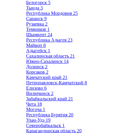
Белогорск
5
Тында
3
Республика Мордовия
25
Саранск
9
Рузаевка
2
Темников
1
Шымкент
24
Республика Адыгея
23
Майкоп
8
Адыгейск
1
Сахалинская область
21
Южно-Сахалинск
14
Долинск
2
Корсаков
2
Камчатский край
21
Петропавловск-Камчатский
8
Елизово
6
Вилючинск
2
Забайкальский край
21
Чита
18
Могоча
1
Республика Бурятия
20
Улан-Удэ
19
Северобайкальск
1
Карагандинская область
20