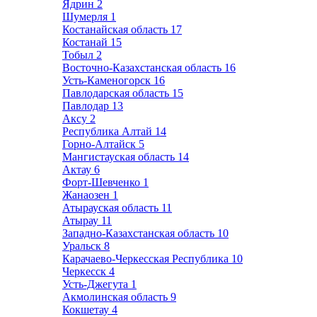
Ядрин
2
Шумерля
1
Костанайская область
17
Костанай
15
Тобыл
2
Восточно-Казахстанская область
16
Усть-Каменогорск
16
Павлодарская область
15
Павлодар
13
Аксу
2
Республика Алтай
14
Горно-Алтайск
5
Мангистауская область
14
Актау
6
Форт-Шевченко
1
Жанаозен
1
Атырауская область
11
Атырау
11
Западно-Казахстанская область
10
Уральск
8
Карачаево-Черкесская Республика
10
Черкесск
4
Усть-Джегута
1
Акмолинская область
9
Кокшетау
4