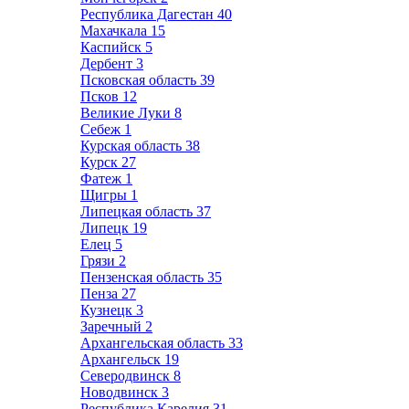
Республика Дагестан
40
Махачкала
15
Каспийск
5
Дербент
3
Псковская область
39
Псков
12
Великие Луки
8
Себеж
1
Курская область
38
Курск
27
Фатеж
1
Щигры
1
Липецкая область
37
Липецк
19
Елец
5
Грязи
2
Пензенская область
35
Пенза
27
Кузнецк
3
Заречный
2
Архангельская область
33
Архангельск
19
Северодвинск
8
Новодвинск
3
Республика Карелия
31