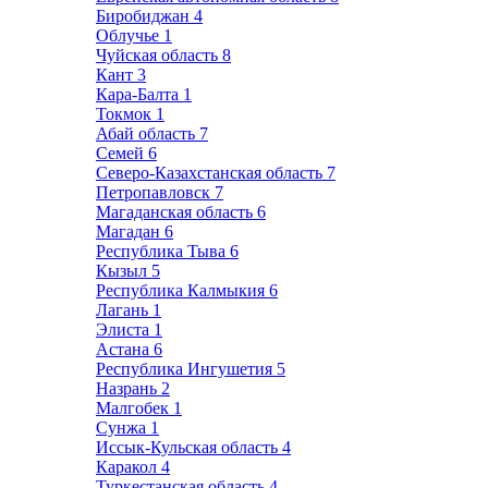
Биробиджан
4
Облучье
1
Чуйская область
8
Кант
3
Кара-Балта
1
Токмок
1
Абай область
7
Семей
6
Северо-Казахстанская область
7
Петропавловск
7
Магаданская область
6
Магадан
6
Республика Тыва
6
Кызыл
5
Республика Калмыкия
6
Лагань
1
Элиста
1
Астана
6
Республика Ингушетия
5
Назрань
2
Малгобек
1
Сунжа
1
Иссык-Кульская область
4
Каракол
4
Туркестанская область
4