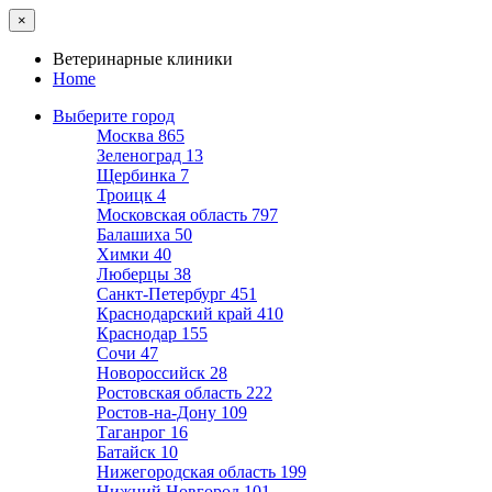
×
Ветеринарные клиники
Home
Выберите город
Москва
865
Зеленоград
13
Щербинка
7
Троицк
4
Московская область
797
Балашиха
50
Химки
40
Люберцы
38
Санкт-Петербург
451
Краснодарский край
410
Краснодар
155
Сочи
47
Новороссийск
28
Ростовская область
222
Ростов-на-Дону
109
Таганрог
16
Батайск
10
Нижегородская область
199
Нижний Новгород
101