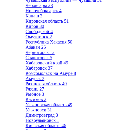
Чувашская Республика — Чувашия
51
Чебоксары
28
Новочебоксарск
4
Канаш
2
Кировская область
51
Киров
30
Слободской
4
Омутнинск
2
Республика Хакасия
50
Абакан
25
Черногорск
12
Саяногорск
5
Хабаровский край
49
Хабаровск
37
Комсомольск-на-Амуре
8
Амурск
2
Рязанская область
49
Рязань
27
Рыбное
3
Касимов
2
Ульяновская область
49
Ульяновск
31
Димитровград
3
Новоульяновск
1
Киевская область
46