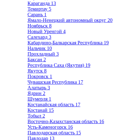
Караганда
13
Темиртау
5
Сарань
1
Ямало-Ненецкий автономный округ
20
Ноябрьск
8
Новый Уренгой
4
Салехард
3
Кабардино-Балкарская Республика
19
Нальчик
10
Прохладный
3
Баксан
2
Республика Саха (Якутия)
19
Якутск
8
Покровск
1
Чувашская Республика
17
Алатырь
3
Ядрин
2
Шумерля
1
Костанайская область
17
Костанай
15
Тобыл
2
Восточно-Казахстанская область
16
Усть-Каменогорск
16
Павлодарская область
15
Павлодар
13