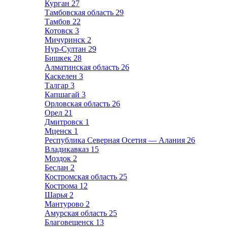
Курган
27
Тамбовская область
29
Тамбов
22
Котовск
3
Мичуринск
2
Нур-Султан
29
Бишкек
28
Алматинская область
26
Каскелен
3
Талгар
3
Капшагай
3
Орловская область
26
Орел
21
Дмитровск
1
Мценск
1
Республика Северная Осетия — Алания
26
Владикавказ
15
Моздок
2
Беслан
2
Костромская область
25
Кострома
12
Шарья
2
Мантурово
2
Амурская область
25
Благовещенск
13