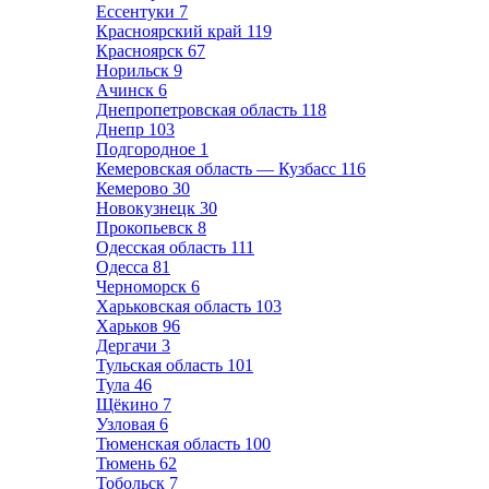
Ессентуки
7
Красноярский край
119
Красноярск
67
Норильск
9
Ачинск
6
Днепропетровская область
118
Днепр
103
Подгородное
1
Кемеровская область — Кузбасс
116
Кемерово
30
Новокузнецк
30
Прокопьевск
8
Одесская область
111
Одесса
81
Черноморск
6
Харьковская область
103
Харьков
96
Дергачи
3
Тульская область
101
Тула
46
Щёкино
7
Узловая
6
Тюменская область
100
Тюмень
62
Тобольск
7