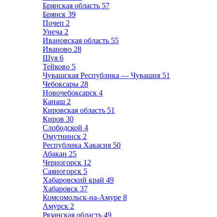
Брянская область
57
Брянск
39
Почеп
2
Унеча
2
Ивановская область
55
Иваново
28
Шуя
6
Тейково
5
Чувашская Республика — Чувашия
51
Чебоксары
28
Новочебоксарск
4
Канаш
2
Кировская область
51
Киров
30
Слободской
4
Омутнинск
2
Республика Хакасия
50
Абакан
25
Черногорск
12
Саяногорск
5
Хабаровский край
49
Хабаровск
37
Комсомольск-на-Амуре
8
Амурск
2
Рязанская область
49