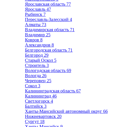
Ярославская область
77
Ярославль
47
Рыбинск
7
Переславль-Залесский
4
Алматы
73
Владимирская область
71
Владимир
25
Ковров
8
Александров
8
Белгородская область
71
Белгород
29
Старый Оскол
5
Строитель
3
Вологодская область
69
Вологда
26
Череповец
25
Сокол
3
Калининградская область
67
Калининград
46
Светлогорск
4
Балтийск
3
Ханты-Мансийский автономный округ
66
Нижневартовск
20
Сургут
18
Ханты-Мансийск
9