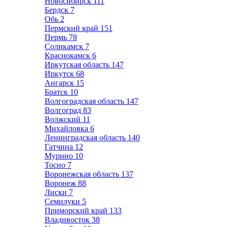
Новосибирск
111
Бердск
7
Обь
2
Пермский край
151
Пермь
78
Соликамск
7
Краснокамск
6
Иркутская область
147
Иркутск
68
Ангарск
15
Братск
10
Волгоградская область
147
Волгоград
83
Волжский
11
Михайловка
6
Ленинградская область
140
Гатчина
12
Мурино
10
Тосно
7
Воронежская область
137
Воронеж
88
Лиски
7
Семилуки
5
Приморский край
133
Владивосток
38