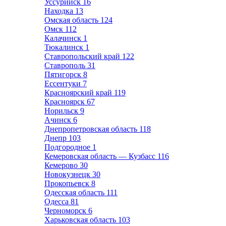
Уссурийск
16
Находка
13
Омская область
124
Омск
112
Калачинск
1
Тюкалинск
1
Ставропольский край
122
Ставрополь
31
Пятигорск
8
Ессентуки
7
Красноярский край
119
Красноярск
67
Норильск
9
Ачинск
6
Днепропетровская область
118
Днепр
103
Подгородное
1
Кемеровская область — Кузбасс
116
Кемерово
30
Новокузнецк
30
Прокопьевск
8
Одесская область
111
Одесса
81
Черноморск
6
Харьковская область
103