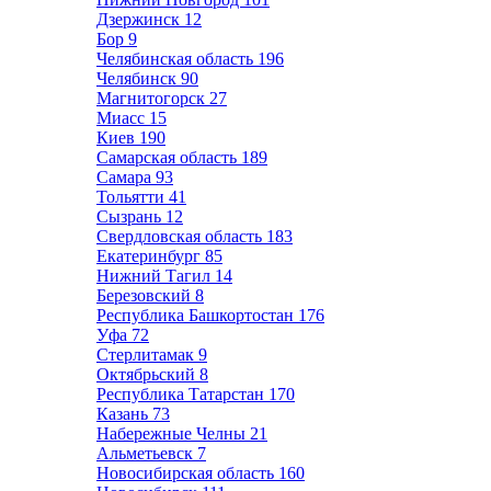
Дзержинск
12
Бор
9
Челябинская область
196
Челябинск
90
Магнитогорск
27
Миасс
15
Киев
190
Самарская область
189
Самара
93
Тольятти
41
Сызрань
12
Свердловская область
183
Екатеринбург
85
Нижний Тагил
14
Березовский
8
Республика Башкортостан
176
Уфа
72
Стерлитамак
9
Октябрьский
8
Республика Татарстан
170
Казань
73
Набережные Челны
21
Альметьевск
7
Новосибирская область
160