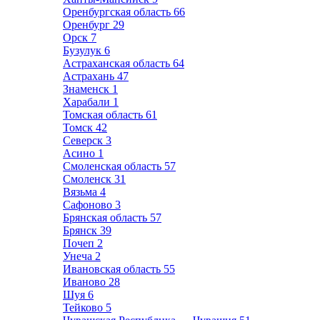
Оренбургская область
66
Оренбург
29
Орск
7
Бузулук
6
Астраханская область
64
Астрахань
47
Знаменск
1
Харабали
1
Томская область
61
Томск
42
Северск
3
Асино
1
Смоленская область
57
Смоленск
31
Вязьма
4
Сафоново
3
Брянская область
57
Брянск
39
Почеп
2
Унеча
2
Ивановская область
55
Иваново
28
Шуя
6
Тейково
5