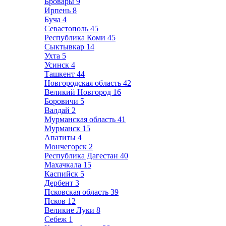
Бровары
9
Ирпень
8
Буча
4
Севастополь
45
Республика Коми
45
Сыктывкар
14
Ухта
5
Усинск
4
Ташкент
44
Новгородская область
42
Великий Новгород
16
Боровичи
5
Валдай
2
Мурманская область
41
Мурманск
15
Апатиты
4
Мончегорск
2
Республика Дагестан
40
Махачкала
15
Каспийск
5
Дербент
3
Псковская область
39
Псков
12
Великие Луки
8
Себеж
1