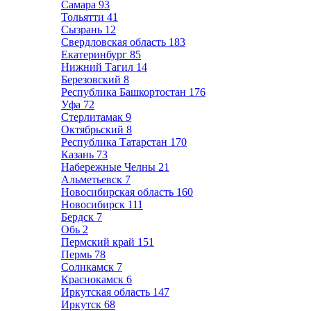
Самара
93
Тольятти
41
Сызрань
12
Свердловская область
183
Екатеринбург
85
Нижний Тагил
14
Березовский
8
Республика Башкортостан
176
Уфа
72
Стерлитамак
9
Октябрьский
8
Республика Татарстан
170
Казань
73
Набережные Челны
21
Альметьевск
7
Новосибирская область
160
Новосибирск
111
Бердск
7
Обь
2
Пермский край
151
Пермь
78
Соликамск
7
Краснокамск
6
Иркутская область
147
Иркутск
68