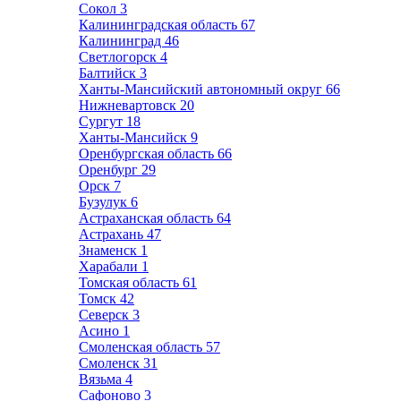
Сокол
3
Калининградская область
67
Калининград
46
Светлогорск
4
Балтийск
3
Ханты-Мансийский автономный округ
66
Нижневартовск
20
Сургут
18
Ханты-Мансийск
9
Оренбургская область
66
Оренбург
29
Орск
7
Бузулук
6
Астраханская область
64
Астрахань
47
Знаменск
1
Харабали
1
Томская область
61
Томск
42
Северск
3
Асино
1
Смоленская область
57
Смоленск
31
Вязьма
4
Сафоново
3