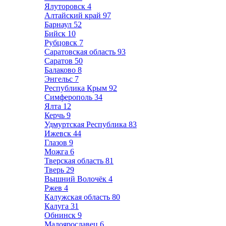
Ялуторовск
4
Алтайский край
97
Барнаул
52
Бийск
10
Рубцовск
7
Саратовская область
93
Саратов
50
Балаково
8
Энгельс
7
Республика Крым
92
Симферополь
34
Ялта
12
Керчь
9
Удмуртская Республика
83
Ижевск
44
Глазов
9
Можга
6
Тверская область
81
Тверь
29
Вышний Волочёк
4
Ржев
4
Калужская область
80
Калуга
31
Обнинск
9
Малоярославец
6