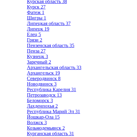
Курская область
38
Курск
27
Фатеж
1
Щигры
1
Липецкая область
37
Липецк
19
Елец
5
Грязи
2
Пензенская область
35
Пенза
27
Кузнецк
3
Заречный
2
Архангельская область
33
Архангельск
19
Северодвинск
8
Новодвинск
3
Республика Карелия
31
Петрозаводск
13
Беломорск
3
Лахденпохья
2
Республика Марий Эл
31
Йошкар-Ола
15
Волжск
3
Козьмодемьянск
2
Курганская область
31