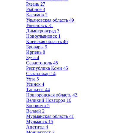
Рязань
27
Рыбное
3
Касимов
2
Ульяновская область
49
Ульяновск
31
Димитровград
3
Новоульяновск
1
Киевская область
46
Бровары
9
Ирпень
8
Буча
4
Севастополь
45
Республика Коми
45
Сыктывкар
14
Ухта
5
Усинск
4
Ташкент
44
Новгородская область
42
Великий Новгород
16
Боровичи
5
Валдай
2
Мурманская область
41
Мурманск
15
Апатиты
4
Мончегорск
2