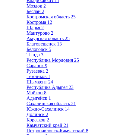
Владикавказ
15
Моздок
2
Беслан
2
Костромская область
25
Кострома
12
Шарья
2
Мантурово
2
Амурская область
25
Благовещенск
13
Белогорск
5
Тында
3
Республика Мордовия
25
Саранск
9
Рузаевка
2
Темников
1
Шымкент
24
Республика Адыгея
23
Майкоп
8
Адыгейск
1
Сахалинская область
21
Южно-Сахалинск
14
Долинск
2
Корсаков
2
Камчатский край
21
Петропавловск-Камчатский
8