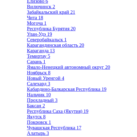
Елизово
6
Вилючинск
2
Забайкальский край
21
Чита
18
Могоча
1
Республика Бурятия
20
Улан-Удэ
19
Северобайкальск
1
Карагандинская область
20
Караганда
13
Темиртау
5
Сарань
1
Ямало-Ненецкий автономный округ
20
Ноябрьск
8
Новый Уренгой
4
Салехард
3
Кабардино-Балкарская Республика
19
Нальчик
10
Прохладный
3
Баксан
2
Республика Саха (Якутия)
19
Якутск
8
Покровск
1
Чувашская Республика
17
Алатырь
3