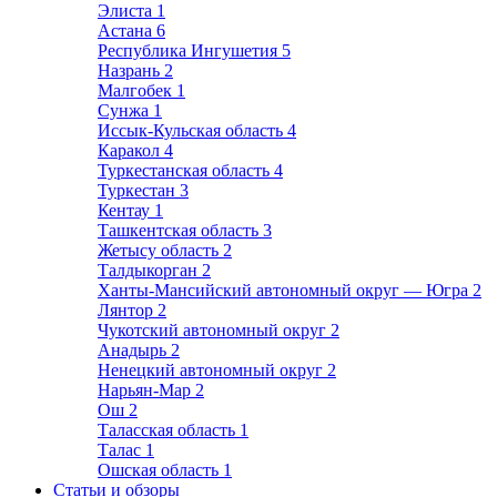
Элиста
1
Астана
6
Республика Ингушетия
5
Назрань
2
Малгобек
1
Сунжа
1
Иссык-Кульская область
4
Каракол
4
Туркестанская область
4
Туркестан
3
Кентау
1
Ташкентская область
3
Жетысу область
2
Талдыкорган
2
Ханты-Мансийский автономный округ — Югра
2
Лянтор
2
Чукотский автономный округ
2
Анадырь
2
Ненецкий автономный округ
2
Нарьян-Мар
2
Ош
2
Таласская область
1
Талас
1
Ошская область
1
Статьи и обзоры