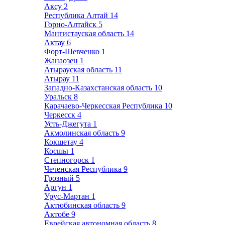
Аксу
2
Республика Алтай
14
Горно-Алтайск
5
Мангистауская область
14
Актау
6
Форт-Шевченко
1
Жанаозен
1
Атырауская область
11
Атырау
11
Западно-Казахстанская область
10
Уральск
8
Карачаево-Черкесская Республика
10
Черкесск
4
Усть-Джегута
1
Акмолинская область
9
Кокшетау
4
Косшы
1
Степногорск
1
Чеченская Республика
9
Грозный
5
Аргун
1
Урус-Мартан
1
Актюбинская область
9
Актобе
9
Еврейская автономная область
8