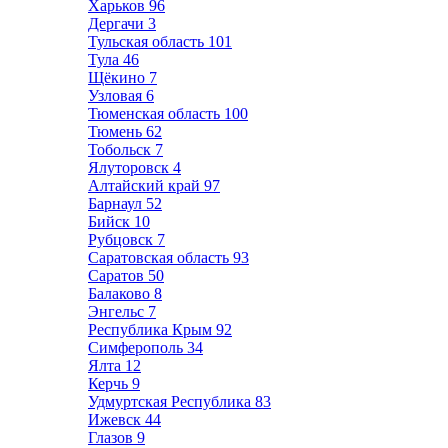
Харьков
96
Дергачи
3
Тульская область
101
Тула
46
Щёкино
7
Узловая
6
Тюменская область
100
Тюмень
62
Тобольск
7
Ялуторовск
4
Алтайский край
97
Барнаул
52
Бийск
10
Рубцовск
7
Саратовская область
93
Саратов
50
Балаково
8
Энгельс
7
Республика Крым
92
Симферополь
34
Ялта
12
Керчь
9
Удмуртская Республика
83
Ижевск
44
Глазов
9