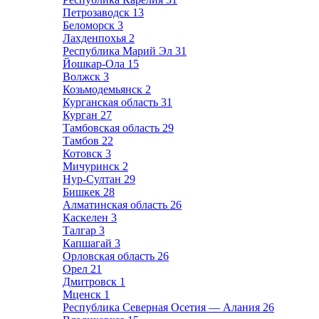
Петрозаводск
13
Беломорск
3
Лахденпохья
2
Республика Марий Эл
31
Йошкар-Ола
15
Волжск
3
Козьмодемьянск
2
Курганская область
31
Курган
27
Тамбовская область
29
Тамбов
22
Котовск
3
Мичуринск
2
Нур-Султан
29
Бишкек
28
Алматинская область
26
Каскелен
3
Талгар
3
Капшагай
3
Орловская область
26
Орел
21
Дмитровск
1
Мценск
1
Республика Северная Осетия — Алания
26