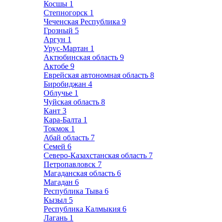
Косшы
1
Степногорск
1
Чеченская Республика
9
Грозный
5
Аргун
1
Урус-Мартан
1
Актюбинская область
9
Актобе
9
Еврейская автономная область
8
Биробиджан
4
Облучье
1
Чуйская область
8
Кант
3
Кара-Балта
1
Токмок
1
Абай область
7
Семей
6
Северо-Казахстанская область
7
Петропавловск
7
Магаданская область
6
Магадан
6
Республика Тыва
6
Кызыл
5
Республика Калмыкия
6
Лагань
1