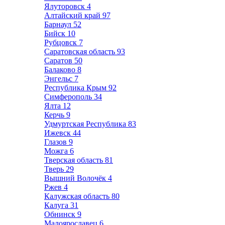
Ялуторовск
4
Алтайский край
97
Барнаул
52
Бийск
10
Рубцовск
7
Саратовская область
93
Саратов
50
Балаково
8
Энгельс
7
Республика Крым
92
Симферополь
34
Ялта
12
Керчь
9
Удмуртская Республика
83
Ижевск
44
Глазов
9
Можга
6
Тверская область
81
Тверь
29
Вышний Волочёк
4
Ржев
4
Калужская область
80
Калуга
31
Обнинск
9
Малоярославец
6