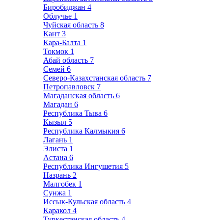
Биробиджан
4
Облучье
1
Чуйская область
8
Кант
3
Кара-Балта
1
Токмок
1
Абай область
7
Семей
6
Северо-Казахстанская область
7
Петропавловск
7
Магаданская область
6
Магадан
6
Республика Тыва
6
Кызыл
5
Республика Калмыкия
6
Лагань
1
Элиста
1
Астана
6
Республика Ингушетия
5
Назрань
2
Малгобек
1
Сунжа
1
Иссык-Кульская область
4
Каракол
4
Туркестанская область
4