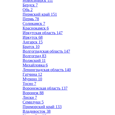
Новосибирск
111
Бердск
7
Обь
2
Пермский край
151
Пермь
78
Соликамск
7
Краснокамск
6
Иркутская область
147
Иркутск
68
Ангарск
15
Братск
10
Волгоградская область
147
Волгоград
83
Волжский
11
Михайловка
6
Ленинградская область
140
Гатчина
12
Мурино
10
Тосно
7
Воронежская область
137
Воронеж
88
Лиски
7
Семилуки
5
Приморский край
133
Владивосток
38