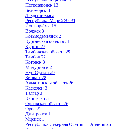
Петрозаводск
13
Беломорск
3
Лахденпохья
2
Республика Марий Эл
31
Йошкар-Ола
15
Волжск
3
Козьмодемьянск
2
Курганская область
31
Курган
27
Тамбовская область
29
Тамбов
22
Котовск
3
Мичуринск
2
Нур-Султан
29
Бишкек
28
Алматинская область
26
Каскелен
3
Талгар
3
Капшагай
3
Орловская область
26
Орел
21
Дмитровск
1
Мценск
1
Республика Северная Осетия — Алания
26