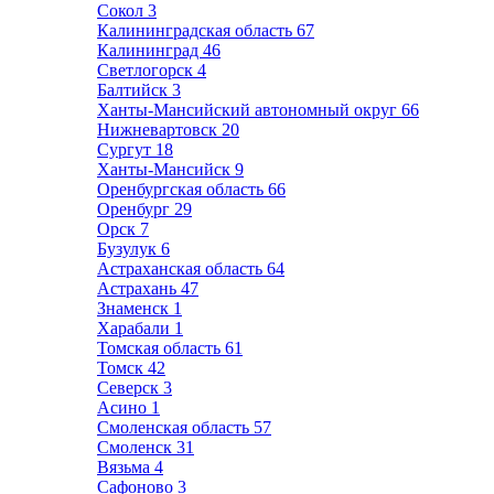
Сокол
3
Калининградская область
67
Калининград
46
Светлогорск
4
Балтийск
3
Ханты-Мансийский автономный округ
66
Нижневартовск
20
Сургут
18
Ханты-Мансийск
9
Оренбургская область
66
Оренбург
29
Орск
7
Бузулук
6
Астраханская область
64
Астрахань
47
Знаменск
1
Харабали
1
Томская область
61
Томск
42
Северск
3
Асино
1
Смоленская область
57
Смоленск
31
Вязьма
4
Сафоново
3