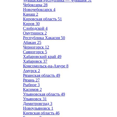
Чувашская Республика — Чувашия
51
Чебоксары
28
Новочебоксарск
4
Канаш
2
Кировская область
51
Киров
30
Слободской
4
Омутнинск
2
Республика Хакасия
50
Абакан
25
Черногорск
12
Саяногорск
5
Хабаровский край
49
Хабаровск
37
Комсомольск-на-Амуре
8
Амурск
2
Рязанская область
49
Рязань
27
Рыбное
3
Касимов
2
Ульяновская область
49
Ульяновск
31
Димитровград
3
Новоульяновск
1
Киевская область
46