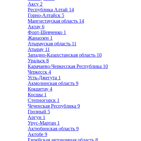
Аксу
2
Республика Алтай
14
Горно-Алтайск
5
Мангистауская область
14
Актау
6
Форт-Шевченко
1
Жанаозен
1
Атырауская область
11
Атырау
11
Западно-Казахстанская область
10
Уральск
8
Карачаево-Черкесская Республика
10
Черкесск
4
Усть-Джегута
1
Акмолинская область
9
Кокшетау
4
Косшы
1
Степногорск
1
Чеченская Республика
9
Грозный
5
Аргун
1
Урус-Мартан
1
Актюбинская область
9
Актобе
9
Еврейская автономная область
8