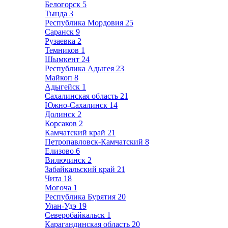
Белогорск
5
Тында
3
Республика Мордовия
25
Саранск
9
Рузаевка
2
Темников
1
Шымкент
24
Республика Адыгея
23
Майкоп
8
Адыгейск
1
Сахалинская область
21
Южно-Сахалинск
14
Долинск
2
Корсаков
2
Камчатский край
21
Петропавловск-Камчатский
8
Елизово
6
Вилючинск
2
Забайкальский край
21
Чита
18
Могоча
1
Республика Бурятия
20
Улан-Удэ
19
Северобайкальск
1
Карагандинская область
20