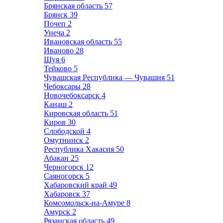
Брянская область
57
Брянск
39
Почеп
2
Унеча
2
Ивановская область
55
Иваново
28
Шуя
6
Тейково
5
Чувашская Республика — Чувашия
51
Чебоксары
28
Новочебоксарск
4
Канаш
2
Кировская область
51
Киров
30
Слободской
4
Омутнинск
2
Республика Хакасия
50
Абакан
25
Черногорск
12
Саяногорск
5
Хабаровский край
49
Хабаровск
37
Комсомольск-на-Амуре
8
Амурск
2
Рязанская область
49