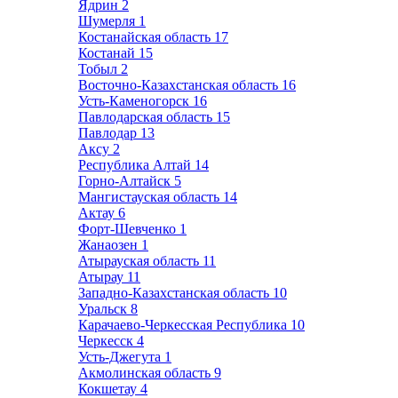
Ядрин
2
Шумерля
1
Костанайская область
17
Костанай
15
Тобыл
2
Восточно-Казахстанская область
16
Усть-Каменогорск
16
Павлодарская область
15
Павлодар
13
Аксу
2
Республика Алтай
14
Горно-Алтайск
5
Мангистауская область
14
Актау
6
Форт-Шевченко
1
Жанаозен
1
Атырауская область
11
Атырау
11
Западно-Казахстанская область
10
Уральск
8
Карачаево-Черкесская Республика
10
Черкесск
4
Усть-Джегута
1
Акмолинская область
9
Кокшетау
4