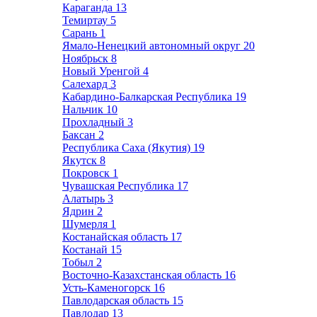
Караганда
13
Темиртау
5
Сарань
1
Ямало-Ненецкий автономный округ
20
Ноябрьск
8
Новый Уренгой
4
Салехард
3
Кабардино-Балкарская Республика
19
Нальчик
10
Прохладный
3
Баксан
2
Республика Саха (Якутия)
19
Якутск
8
Покровск
1
Чувашская Республика
17
Алатырь
3
Ядрин
2
Шумерля
1
Костанайская область
17
Костанай
15
Тобыл
2
Восточно-Казахстанская область
16
Усть-Каменогорск
16
Павлодарская область
15
Павлодар
13