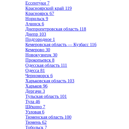
Ессентуки
7
Красноярский край
119
Красноярск
67
Норильск
9
Ачинск
6
Днепропетровская область
118
Днепр
103
Подгородное
1
Кемеровская область — Кузбасс
116
Кемерово
30
Новокузнецк
30
Прокопьевск
8
Одесская область
111
Одесса
81
Черноморск
6
Харьковская область
103
Харьков
96
Дергачи
3
Тульская область
101
Тула
46
Щёкино
7
Узловая
6
Тюменская область
100
Тюмень
62
Тобольск
7