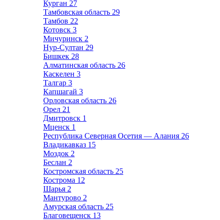
Курган
27
Тамбовская область
29
Тамбов
22
Котовск
3
Мичуринск
2
Нур-Султан
29
Бишкек
28
Алматинская область
26
Каскелен
3
Талгар
3
Капшагай
3
Орловская область
26
Орел
21
Дмитровск
1
Мценск
1
Республика Северная Осетия — Алания
26
Владикавказ
15
Моздок
2
Беслан
2
Костромская область
25
Кострома
12
Шарья
2
Мантурово
2
Амурская область
25
Благовещенск
13