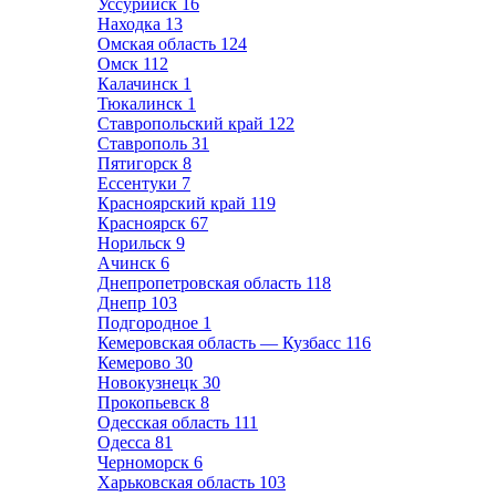
Уссурийск
16
Находка
13
Омская область
124
Омск
112
Калачинск
1
Тюкалинск
1
Ставропольский край
122
Ставрополь
31
Пятигорск
8
Ессентуки
7
Красноярский край
119
Красноярск
67
Норильск
9
Ачинск
6
Днепропетровская область
118
Днепр
103
Подгородное
1
Кемеровская область — Кузбасс
116
Кемерово
30
Новокузнецк
30
Прокопьевск
8
Одесская область
111
Одесса
81
Черноморск
6
Харьковская область
103