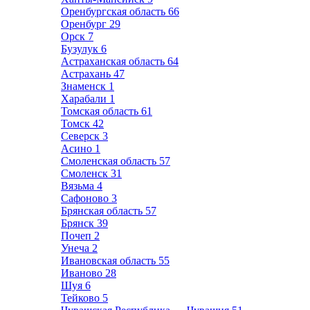
Оренбургская область
66
Оренбург
29
Орск
7
Бузулук
6
Астраханская область
64
Астрахань
47
Знаменск
1
Харабали
1
Томская область
61
Томск
42
Северск
3
Асино
1
Смоленская область
57
Смоленск
31
Вязьма
4
Сафоново
3
Брянская область
57
Брянск
39
Почеп
2
Унеча
2
Ивановская область
55
Иваново
28
Шуя
6
Тейково
5