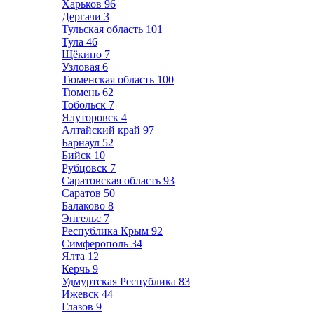
Харьков
96
Дергачи
3
Тульская область
101
Тула
46
Щёкино
7
Узловая
6
Тюменская область
100
Тюмень
62
Тобольск
7
Ялуторовск
4
Алтайский край
97
Барнаул
52
Бийск
10
Рубцовск
7
Саратовская область
93
Саратов
50
Балаково
8
Энгельс
7
Республика Крым
92
Симферополь
34
Ялта
12
Керчь
9
Удмуртская Республика
83
Ижевск
44
Глазов
9