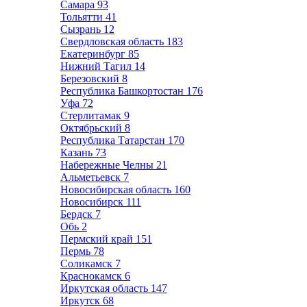
Самара
93
Тольятти
41
Сызрань
12
Свердловская область
183
Екатеринбург
85
Нижний Тагил
14
Березовский
8
Республика Башкортостан
176
Уфа
72
Стерлитамак
9
Октябрьский
8
Республика Татарстан
170
Казань
73
Набережные Челны
21
Альметьевск
7
Новосибирская область
160
Новосибирск
111
Бердск
7
Обь
2
Пермский край
151
Пермь
78
Соликамск
7
Краснокамск
6
Иркутская область
147
Иркутск
68