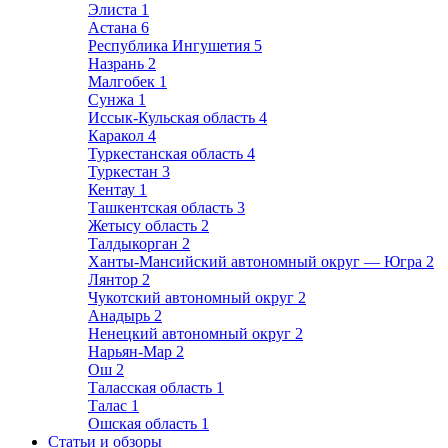
Элиста
1
Астана
6
Республика Ингушетия
5
Назрань
2
Малгобек
1
Сунжа
1
Иссык-Кульская область
4
Каракол
4
Туркестанская область
4
Туркестан
3
Кентау
1
Ташкентская область
3
Жетысу область
2
Талдыкорган
2
Ханты-Мансийский автономный округ — Югра
2
Лянтор
2
Чукотский автономный округ
2
Анадырь
2
Ненецкий автономный округ
2
Нарьян-Мар
2
Ош
2
Таласская область
1
Талас
1
Ошская область
1
Статьи и обзоры