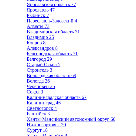
Ярославская область
77
Ярославль
47
Рыбинск
7
Переславль-Залесский
4
Алматы
73
Владимирская область
71
Владимир
25
Ковров
8
Александров
8
Белгородская область
71
Белгород
29
Старый Оскол
5
Строитель
3
Вологодская область
69
Вологда
26
Череповец
25
Сокол
3
Калининградская область
67
Калининград
46
Светлогорск
4
Балтийск
3
Ханты-Мансийский автономный округ
66
Нижневартовск
20
Сургут
18
Ханты-Мансийск
9