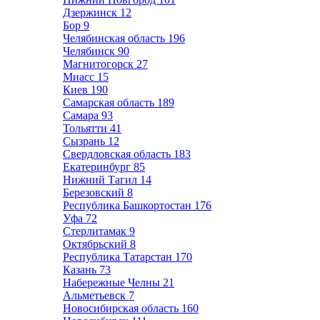
Дзержинск
12
Бор
9
Челябинская область
196
Челябинск
90
Магнитогорск
27
Миасс
15
Киев
190
Самарская область
189
Самара
93
Тольятти
41
Сызрань
12
Свердловская область
183
Екатеринбург
85
Нижний Тагил
14
Березовский
8
Республика Башкортостан
176
Уфа
72
Стерлитамак
9
Октябрьский
8
Республика Татарстан
170
Казань
73
Набережные Челны
21
Альметьевск
7
Новосибирская область
160