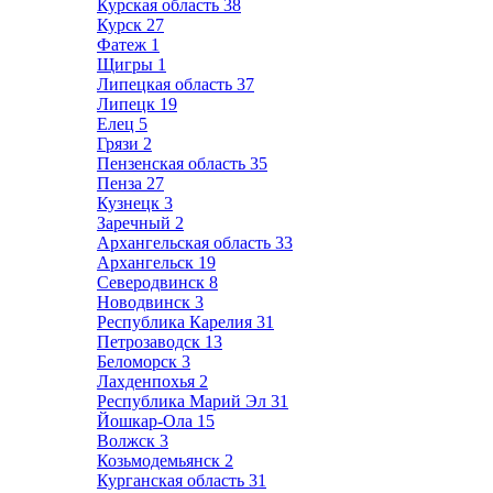
Курская область
38
Курск
27
Фатеж
1
Щигры
1
Липецкая область
37
Липецк
19
Елец
5
Грязи
2
Пензенская область
35
Пенза
27
Кузнецк
3
Заречный
2
Архангельская область
33
Архангельск
19
Северодвинск
8
Новодвинск
3
Республика Карелия
31
Петрозаводск
13
Беломорск
3
Лахденпохья
2
Республика Марий Эл
31
Йошкар-Ола
15
Волжск
3
Козьмодемьянск
2
Курганская область
31