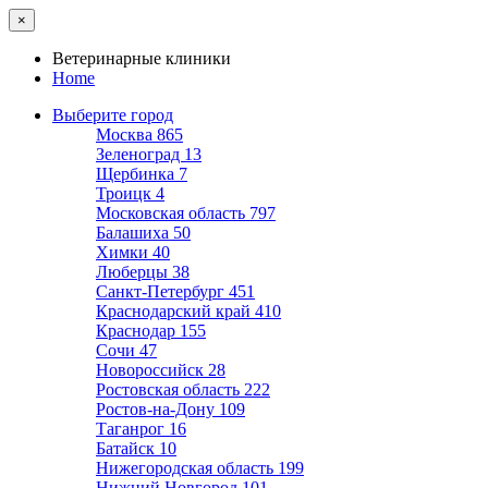
×
Ветеринарные клиники
Home
Выберите город
Москва
865
Зеленоград
13
Щербинка
7
Троицк
4
Московская область
797
Балашиха
50
Химки
40
Люберцы
38
Санкт-Петербург
451
Краснодарский край
410
Краснодар
155
Сочи
47
Новороссийск
28
Ростовская область
222
Ростов-на-Дону
109
Таганрог
16
Батайск
10
Нижегородская область
199
Нижний Новгород
101