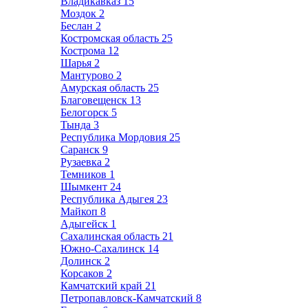
Владикавказ
15
Моздок
2
Беслан
2
Костромская область
25
Кострома
12
Шарья
2
Мантурово
2
Амурская область
25
Благовещенск
13
Белогорск
5
Тында
3
Республика Мордовия
25
Саранск
9
Рузаевка
2
Темников
1
Шымкент
24
Республика Адыгея
23
Майкоп
8
Адыгейск
1
Сахалинская область
21
Южно-Сахалинск
14
Долинск
2
Корсаков
2
Камчатский край
21
Петропавловск-Камчатский
8