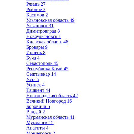
Рязань
27
Рыбное
3
Касимов
2
Ульяновская область
49
Ульяновск
31
Димитровград
3
Новоульяновск
1
Киевская область
46
Бровары
9
Ирпень
8
Буча
4
Севастополь
45
Республика Коми
45
Сыктывкар
14
Ухта
5
Усинск
4
Ташкент
44
Новгородская область
42
Великий Новгород
16
Боровичи
5
Валдай
2
Мурманская область
41
Мурманск
15
Апатиты
4
Мончегорск
2