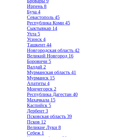
Бровары
9
Ирпень
8
Буча
4
Севастополь
45
Республика Коми
45
Сыктывкар
14
Ухта
5
Усинск
4
Ташкент
44
Новгородская область
42
Великий Новгород
16
Боровичи
5
Валдай
2
Мурманская область
41
Мурманск
15
Апатиты
4
Мончегорск
2
Республика Дагестан
40
Махачкала
15
Каспийск
5
Дербент
3
Псковская область
39
Псков
12
Великие Луки
8
Себеж
1