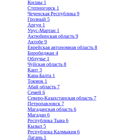
Косшы
1
Степногорск
1
Чеченская Республика
9
Грозный
5
Аргун
1
Урус-Мартан
1
Актюбинская область
9
Актобе
9
Еврейская автономная область
8
Биробиджан
4
Облучье
1
Чуйская область
8
Кант
3
Кара-Балта
1
Токмок
1
Абай область
7
Семей
6
Северо-Казахстанская область
7
Петропавловск
7
Магаданская область
6
Магадан
6
Республика Тыва
6
Кызыл
5
Республика Калмыкия
6
Лагань
1