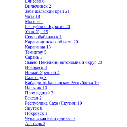
Елизово
6
Вилючинск
2
Забайкальский край
21
Чита
18
Могоча
1
Республика Бурятия
20
Улан-Удэ
19
Северобайкальск
1
Карагандинская область
20
Караганда
13
Темиртау
5
Сарань
1
Ямало-Ненецкий автономный округ
20
Ноябрьск
8
Новый Уренгой
4
Салехард
3
Кабардино-Балкарская Республика
19
Нальчик
10
Прохладный
3
Баксан
2
Республика Саха (Якутия)
19
Якутск
8
Покровск
1
Чувашская Республика
17
Алатырь
3