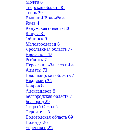
Можга
6
Тверская область
81
Тверь
29
Вышний Волочёк
4
Ржев
4
Калужская область
80
Калуга
31
Обнинск
9
Малоярославец
6
Ярославская область
77
Ярославль
47
Рыбинск
7
Переславль-Залесский
4
Алматы
73
Владимирская область
71
Владимир
25
Ковров
8
Александров
8
Белгородская область
71
Белгород
29
Старый Оскол
5
Строитель
3
Вологодская область
69
Вологда
26
Череповец
25