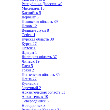
Республика Дагестан
40
Махачкала
15
Каспийск
5
Дербент
3
Псковская область
39
Псков
12
Великие Луки
8
Себеж
1
Курская область
38
Курск
27
Фатеж
1
Щигры
1
Липецкая область
37
Липецк
19
Елец
5
Грязи
2
Пензенская область
35
Пенза
27
Кузнецк
3
Заречный
2
Архангельская область
33
Архангельск
19
Северодвинск
8
Новодвинск
3
Республика Карелия
31