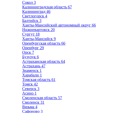
Сокол
3
Калининградская область
67
Калининград
46
Светлогорск
4
Балтийск
3
Ханты-Мансийский автономный округ
66
Нижневартовск
20
Сургут
18
Ханты-Мансийск
9
Оренбургская область
66
Оренбург
29
Орск
7
Бузулук
6
Астраханская область
64
Астрахань
47
Знаменск
1
Харабали
1
Томская область
61
Томск
42
Северск
3
Асино
1
Смоленская область
57
Смоленск
31
Вязьма
4
Сафоново
3