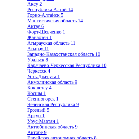
Аксу
2
Республика Алтай
14
Горно-Алтайск
5
Мангистауская область
14
Актау
6
Форт-Шевченко
1
Жанаозен
1
Атырауская область
11
Атырау
11
Западно-Казахстанская область
10
Уральск
8
Карачаево-Черкесская Республика
10
Черкесск
4
Усть-Джегута
1
Акмолинская область
9
Кокшетау
4
Косшы
1
Степногорск
1
Чеченская Республика
9
Грозный
5
Аргун
1
Урус-Мартан
1
Актюбинская область
9
Актобе
9
Еврейская автономная область
8