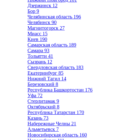
Дзержинск
12
Бор
9
Челябинская область
196
Челябинск
90
Магнитогорск
27
Миасс
15
Киев
190
Самарская область
189
Самара
93
Тольятти
41
Сызрань
12
Свердловская область
183
Екатеринбург
85
Нижний Тагил
14
Березовский
8
Республика Башкортостан
176
Уфа
72
Стерлитамак
9
Октябрьский
8
Республика Татарстан
170
Казань
73
Набережные Челны
21
Альметьевск
7
Новосибирская область
160