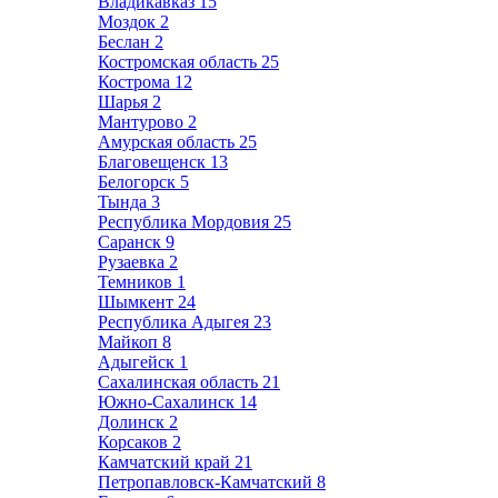
Владикавказ
15
Моздок
2
Беслан
2
Костромская область
25
Кострома
12
Шарья
2
Мантурово
2
Амурская область
25
Благовещенск
13
Белогорск
5
Тында
3
Республика Мордовия
25
Саранск
9
Рузаевка
2
Темников
1
Шымкент
24
Республика Адыгея
23
Майкоп
8
Адыгейск
1
Сахалинская область
21
Южно-Сахалинск
14
Долинск
2
Корсаков
2
Камчатский край
21
Петропавловск-Камчатский
8