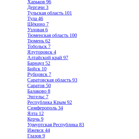
Харьков
96
Дергачи
3
Тульская область
101
Тула
46
Щёкино
7
Узловая
6
Тюменская область
100
Тюмень
62
Тобольск
7
Ялуторовск
4
Алтайский край
97
Барнаул
52
Бийск
10
Рубцовск
7
Саратовская область
93
Саратов
50
Балаково
8
Энгельс
7
Республика Крым
92
Симферополь
34
Ялта
12
Керчь
9
Удмуртская Республика
83
Ижевск
44
Глазов
9