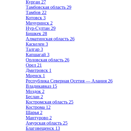
Курган
27
Тамбовская область
29
Тамбов
22
Котовск
3
Мичуринск
2
Нур-Султан
29
Бишкек
28
Алматинская область
26
Каскелен
3
Талгар
3
Капшагай
3
Орловская область
26
Орел
21
Дмитровск
1
Мценск
1
Республика Северная Осетия — Алания
26
Владикавказ
15
Моздок
2
Беслан
2
Костромская область
25
Кострома
12
Шарья
2
Мантурово
2
Амурская область
25
Благовещенск
13