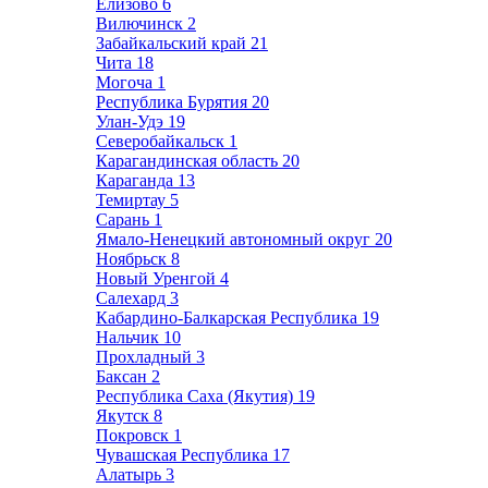
Елизово
6
Вилючинск
2
Забайкальский край
21
Чита
18
Могоча
1
Республика Бурятия
20
Улан-Удэ
19
Северобайкальск
1
Карагандинская область
20
Караганда
13
Темиртау
5
Сарань
1
Ямало-Ненецкий автономный округ
20
Ноябрьск
8
Новый Уренгой
4
Салехард
3
Кабардино-Балкарская Республика
19
Нальчик
10
Прохладный
3
Баксан
2
Республика Саха (Якутия)
19
Якутск
8
Покровск
1
Чувашская Республика
17
Алатырь
3