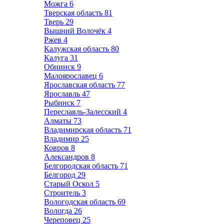
Можга
6
Тверская область
81
Тверь
29
Вышний Волочёк
4
Ржев
4
Калужская область
80
Калуга
31
Обнинск
9
Малоярославец
6
Ярославская область
77
Ярославль
47
Рыбинск
7
Переславль-Залесский
4
Алматы
73
Владимирская область
71
Владимир
25
Ковров
8
Александров
8
Белгородская область
71
Белгород
29
Старый Оскол
5
Строитель
3
Вологодская область
69
Вологда
26
Череповец
25