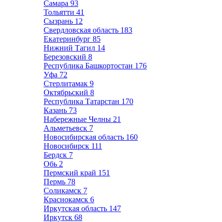
Самара
93
Тольятти
41
Сызрань
12
Свердловская область
183
Екатеринбург
85
Нижний Тагил
14
Березовский
8
Республика Башкортостан
176
Уфа
72
Стерлитамак
9
Октябрьский
8
Республика Татарстан
170
Казань
73
Набережные Челны
21
Альметьевск
7
Новосибирская область
160
Новосибирск
111
Бердск
7
Обь
2
Пермский край
151
Пермь
78
Соликамск
7
Краснокамск
6
Иркутская область
147
Иркутск
68