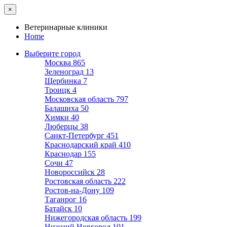
×
Ветеринарные клиники
Home
Выберите город
Москва
865
Зеленоград
13
Щербинка
7
Троицк
4
Московская область
797
Балашиха
50
Химки
40
Люберцы
38
Санкт-Петербург
451
Краснодарский край
410
Краснодар
155
Сочи
47
Новороссийск
28
Ростовская область
222
Ростов-на-Дону
109
Таганрог
16
Батайск
10
Нижегородская область
199
Нижний Новгород
101