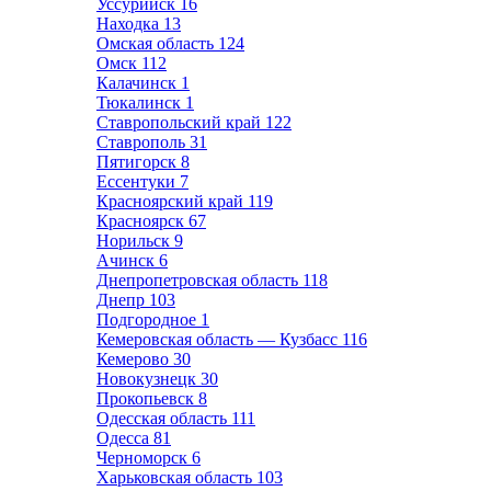
Уссурийск
16
Находка
13
Омская область
124
Омск
112
Калачинск
1
Тюкалинск
1
Ставропольский край
122
Ставрополь
31
Пятигорск
8
Ессентуки
7
Красноярский край
119
Красноярск
67
Норильск
9
Ачинск
6
Днепропетровская область
118
Днепр
103
Подгородное
1
Кемеровская область — Кузбасс
116
Кемерово
30
Новокузнецк
30
Прокопьевск
8
Одесская область
111
Одесса
81
Черноморск
6
Харьковская область
103