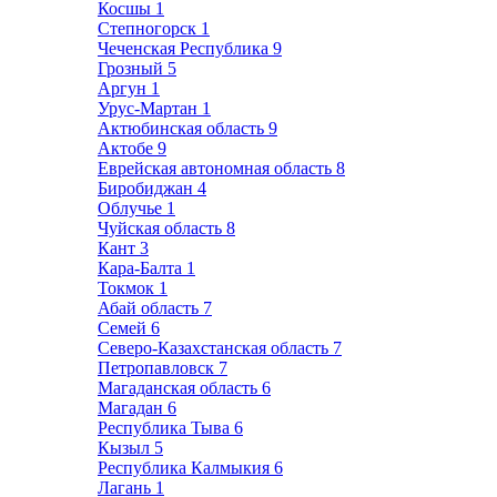
Косшы
1
Степногорск
1
Чеченская Республика
9
Грозный
5
Аргун
1
Урус-Мартан
1
Актюбинская область
9
Актобе
9
Еврейская автономная область
8
Биробиджан
4
Облучье
1
Чуйская область
8
Кант
3
Кара-Балта
1
Токмок
1
Абай область
7
Семей
6
Северо-Казахстанская область
7
Петропавловск
7
Магаданская область
6
Магадан
6
Республика Тыва
6
Кызыл
5
Республика Калмыкия
6
Лагань
1