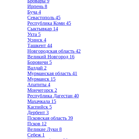
Бровары
9
Ирпень
8
Буча
4
Севастополь
45
Республика Коми
45
Сыктывкар
14
Ухта
5
Усинск
4
Ташкент
44
Новгородская область
42
Великий Новгород
16
Боровичи
5
Валдай
2
Мурманская область
41
Мурманск
15
Апатиты
4
Мончегорск
2
Республика Дагестан
40
Махачкала
15
Каспийск
5
Дербент
3
Псковская область
39
Псков
12
Великие Луки
8
Себеж
1