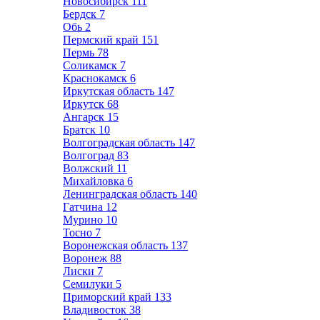
Новосибирск
111
Бердск
7
Обь
2
Пермский край
151
Пермь
78
Соликамск
7
Краснокамск
6
Иркутская область
147
Иркутск
68
Ангарск
15
Братск
10
Волгоградская область
147
Волгоград
83
Волжский
11
Михайловка
6
Ленинградская область
140
Гатчина
12
Мурино
10
Тосно
7
Воронежская область
137
Воронеж
88
Лиски
7
Семилуки
5
Приморский край
133
Владивосток
38