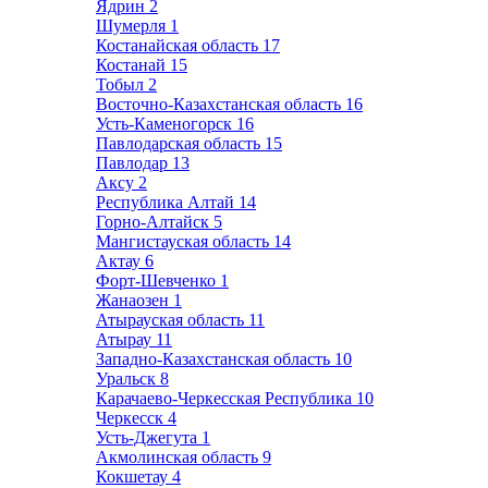
Ядрин
2
Шумерля
1
Костанайская область
17
Костанай
15
Тобыл
2
Восточно-Казахстанская область
16
Усть-Каменогорск
16
Павлодарская область
15
Павлодар
13
Аксу
2
Республика Алтай
14
Горно-Алтайск
5
Мангистауская область
14
Актау
6
Форт-Шевченко
1
Жанаозен
1
Атырауская область
11
Атырау
11
Западно-Казахстанская область
10
Уральск
8
Карачаево-Черкесская Республика
10
Черкесск
4
Усть-Джегута
1
Акмолинская область
9
Кокшетау
4