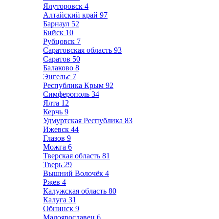
Ялуторовск
4
Алтайский край
97
Барнаул
52
Бийск
10
Рубцовск
7
Саратовская область
93
Саратов
50
Балаково
8
Энгельс
7
Республика Крым
92
Симферополь
34
Ялта
12
Керчь
9
Удмуртская Республика
83
Ижевск
44
Глазов
9
Можга
6
Тверская область
81
Тверь
29
Вышний Волочёк
4
Ржев
4
Калужская область
80
Калуга
31
Обнинск
9
Малоярославец
6