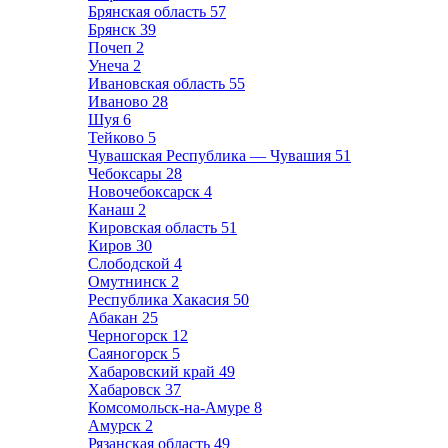
Брянская область
57
Брянск
39
Почеп
2
Унеча
2
Ивановская область
55
Иваново
28
Шуя
6
Тейково
5
Чувашская Республика — Чувашия
51
Чебоксары
28
Новочебоксарск
4
Канаш
2
Кировская область
51
Киров
30
Слободской
4
Омутнинск
2
Республика Хакасия
50
Абакан
25
Черногорск
12
Саяногорск
5
Хабаровский край
49
Хабаровск
37
Комсомольск-на-Амуре
8
Амурск
2
Рязанская область
49