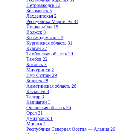
Петрозаводск
13
Беломорск
3
Лахденпохья
2
Республика Марий Эл
31
Йошкар-Ола
15
Волжск
3
Козьмодемьянск
2
Курганская область
31
Курган
27
Тамбовская область
29
Тамбов
22
Котовск
3
Мичуринск
2
Нур-Султан
29
Бишкек
28
Алматинская область
26
Каскелен
3
Талгар
3
Капшагай
3
Орловская область
26
Орел
21
Дмитровск
1
Мценск
1
Республика Северная Осетия — Алания
26