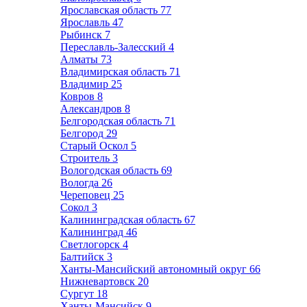
Ярославская область
77
Ярославль
47
Рыбинск
7
Переславль-Залесский
4
Алматы
73
Владимирская область
71
Владимир
25
Ковров
8
Александров
8
Белгородская область
71
Белгород
29
Старый Оскол
5
Строитель
3
Вологодская область
69
Вологда
26
Череповец
25
Сокол
3
Калининградская область
67
Калининград
46
Светлогорск
4
Балтийск
3
Ханты-Мансийский автономный округ
66
Нижневартовск
20
Сургут
18
Ханты-Мансийск
9