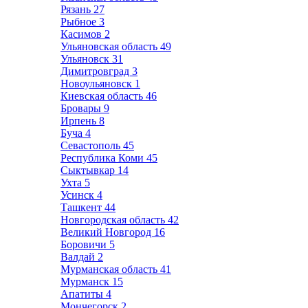
Рязань
27
Рыбное
3
Касимов
2
Ульяновская область
49
Ульяновск
31
Димитровград
3
Новоульяновск
1
Киевская область
46
Бровары
9
Ирпень
8
Буча
4
Севастополь
45
Республика Коми
45
Сыктывкар
14
Ухта
5
Усинск
4
Ташкент
44
Новгородская область
42
Великий Новгород
16
Боровичи
5
Валдай
2
Мурманская область
41
Мурманск
15
Апатиты
4
Мончегорск
2