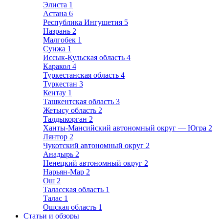
Элиста
1
Астана
6
Республика Ингушетия
5
Назрань
2
Малгобек
1
Сунжа
1
Иссык-Кульская область
4
Каракол
4
Туркестанская область
4
Туркестан
3
Кентау
1
Ташкентская область
3
Жетысу область
2
Талдыкорган
2
Ханты-Мансийский автономный округ — Югра
2
Лянтор
2
Чукотский автономный округ
2
Анадырь
2
Ненецкий автономный округ
2
Нарьян-Мар
2
Ош
2
Таласская область
1
Талас
1
Ошская область
1
Статьи и обзоры