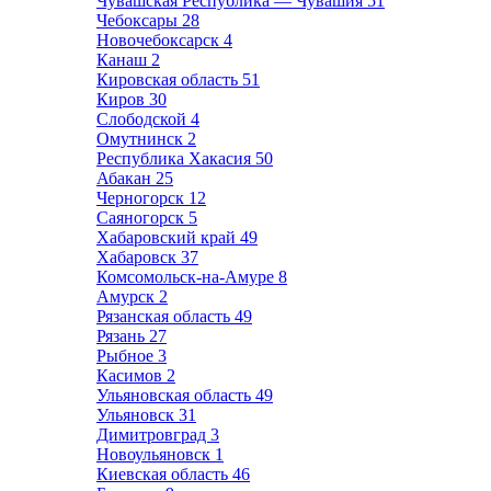
Чувашская Республика — Чувашия
51
Чебоксары
28
Новочебоксарск
4
Канаш
2
Кировская область
51
Киров
30
Слободской
4
Омутнинск
2
Республика Хакасия
50
Абакан
25
Черногорск
12
Саяногорск
5
Хабаровский край
49
Хабаровск
37
Комсомольск-на-Амуре
8
Амурск
2
Рязанская область
49
Рязань
27
Рыбное
3
Касимов
2
Ульяновская область
49
Ульяновск
31
Димитровград
3
Новоульяновск
1
Киевская область
46