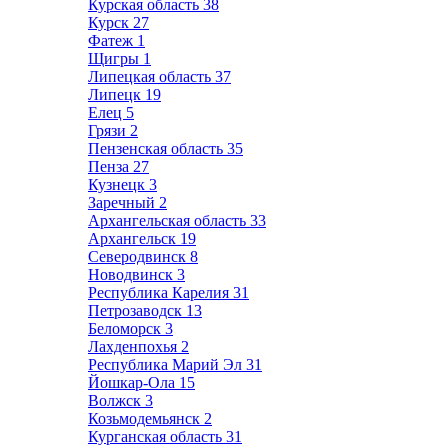
Курская область
38
Курск
27
Фатеж
1
Щигры
1
Липецкая область
37
Липецк
19
Елец
5
Грязи
2
Пензенская область
35
Пенза
27
Кузнецк
3
Заречный
2
Архангельская область
33
Архангельск
19
Северодвинск
8
Новодвинск
3
Республика Карелия
31
Петрозаводск
13
Беломорск
3
Лахденпохья
2
Республика Марий Эл
31
Йошкар-Ола
15
Волжск
3
Козьмодемьянск
2
Курганская область
31