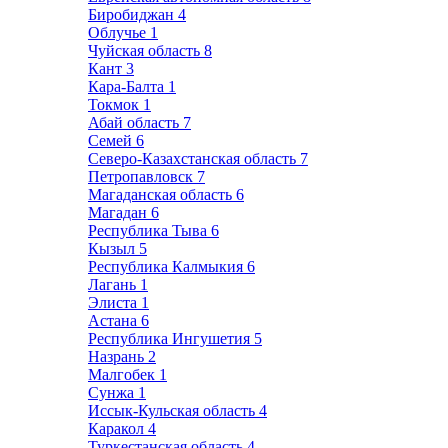
Биробиджан
4
Облучье
1
Чуйская область
8
Кант
3
Кара-Балта
1
Токмок
1
Абай область
7
Семей
6
Северо-Казахстанская область
7
Петропавловск
7
Магаданская область
6
Магадан
6
Республика Тыва
6
Кызыл
5
Республика Калмыкия
6
Лагань
1
Элиста
1
Астана
6
Республика Ингушетия
5
Назрань
2
Малгобек
1
Сунжа
1
Иссык-Кульская область
4
Каракол
4
Туркестанская область
4