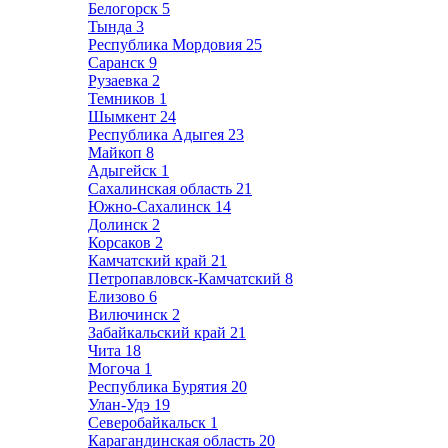
Белогорск
5
Тында
3
Республика Мордовия
25
Саранск
9
Рузаевка
2
Темников
1
Шымкент
24
Республика Адыгея
23
Майкоп
8
Адыгейск
1
Сахалинская область
21
Южно-Сахалинск
14
Долинск
2
Корсаков
2
Камчатский край
21
Петропавловск-Камчатский
8
Елизово
6
Вилючинск
2
Забайкальский край
21
Чита
18
Могоча
1
Республика Бурятия
20
Улан-Удэ
19
Северобайкальск
1
Карагандинская область
20