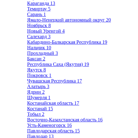
Караганда
13
Темиртау
5
Сарань
1
Ямало-Ненецкий автономный округ
20
Ноябрьск
8
Новый Уренгой
4
Салехард
3
Кабардино-Балкарская Республика
19
Нальчик
10
Прохладный
3
Баксан
2
Республика Саха (Якутия)
19
Якутск
8
Покровск
1
Чувашская Республика
17
Алатырь
3
Ядрин
2
Шумерля
1
Костанайская область
17
Костанай
15
Тобыл
2
Восточно-Казахстанская область
16
Усть-Каменогорск
16
Павлодарская область
15
Павлодар
13