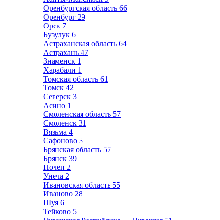
Оренбургская область
66
Оренбург
29
Орск
7
Бузулук
6
Астраханская область
64
Астрахань
47
Знаменск
1
Харабали
1
Томская область
61
Томск
42
Северск
3
Асино
1
Смоленская область
57
Смоленск
31
Вязьма
4
Сафоново
3
Брянская область
57
Брянск
39
Почеп
2
Унеча
2
Ивановская область
55
Иваново
28
Шуя
6
Тейково
5