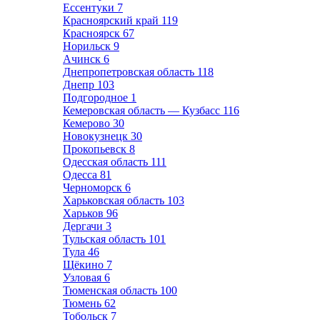
Ессентуки
7
Красноярский край
119
Красноярск
67
Норильск
9
Ачинск
6
Днепропетровская область
118
Днепр
103
Подгородное
1
Кемеровская область — Кузбасс
116
Кемерово
30
Новокузнецк
30
Прокопьевск
8
Одесская область
111
Одесса
81
Черноморск
6
Харьковская область
103
Харьков
96
Дергачи
3
Тульская область
101
Тула
46
Щёкино
7
Узловая
6
Тюменская область
100
Тюмень
62
Тобольск
7