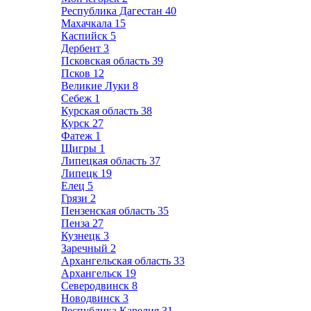
Республика Дагестан
40
Махачкала
15
Каспийск
5
Дербент
3
Псковская область
39
Псков
12
Великие Луки
8
Себеж
1
Курская область
38
Курск
27
Фатеж
1
Щигры
1
Липецкая область
37
Липецк
19
Елец
5
Грязи
2
Пензенская область
35
Пенза
27
Кузнецк
3
Заречный
2
Архангельская область
33
Архангельск
19
Северодвинск
8
Новодвинск
3
Республика Карелия
31