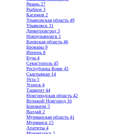
Рязань
27
Рыбное
3
Касимов
2
Ульяновская область
49
Ульяновск
31
Димитровград
3
Новоульяновск
1
Киевская область
46
Бровары
9
Ирпень
8
Буча
4
Севастополь
45
Республика Коми
45
Сыктывкар
14
Ухта
5
Усинск
4
Ташкент
44
Новгородская область
42
Великий Новгород
16
Боровичи
5
Валдай
2
Мурманская область
41
Мурманск
15
Апатиты
4
Мончегорск
2