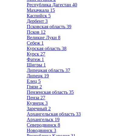
Республика Дагестан
40
Махачкала
15
Каспийск
5
Дербент
3
Псковская область
39
Псков
12
Великие Луки
8
Себеж
1
Курская область
38
Курск
27
Фатеж
1
Щигры
1
Липецкая область
37
Липецк
19
Елец
5
Грязи
2
Пензенская область
35
Пенза
27
Кузнецк
3
Заречный
2
Архангельская область
33
Архангельск
19
Северодвинск
8
Новодвинск
3
Республика Карелия
31