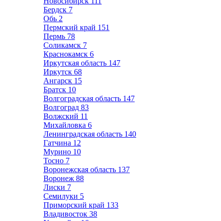
Новосибирск
111
Бердск
7
Обь
2
Пермский край
151
Пермь
78
Соликамск
7
Краснокамск
6
Иркутская область
147
Иркутск
68
Ангарск
15
Братск
10
Волгоградская область
147
Волгоград
83
Волжский
11
Михайловка
6
Ленинградская область
140
Гатчина
12
Мурино
10
Тосно
7
Воронежская область
137
Воронеж
88
Лиски
7
Семилуки
5
Приморский край
133
Владивосток
38