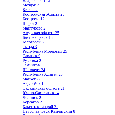
Владикавказ
15
Моздок
2
Беслан
2
Костромская область
25
Кострома
12
Шарья
2
Мантурово
2
Амурская область
25
Благовещенск
13
Белогорск
5
Тында
3
Республика Мордовия
25
Саранск
9
Рузаевка
2
Темников
1
Шымкент
24
Республика Адыгея
23
Майкоп
8
Адыгейск
1
Сахалинская область
21
Южно-Сахалинск
14
Долинск
2
Корсаков
2
Камчатский край
21
Петропавловск-Камчатский
8