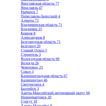
Ярославская область
77
Ярославль
47
Рыбинск
7
Переславль-Залесский
4
Алматы
73
Владимирская область
71
Владимир
25
Ковров
8
Александров
8
Белгородская область
71
Белгород
29
Старый Оскол
5
Строитель
3
Вологодская область
69
Вологда
26
Череповец
25
Сокол
3
Калининградская область
67
Калининград
46
Светлогорск
4
Балтийск
3
Ханты-Мансийский автономный округ
66
Нижневартовск
20
Сургут
18
Ханты-Мансийск
9