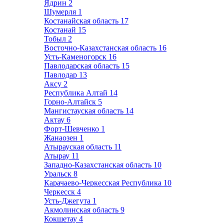
Ядрин
2
Шумерля
1
Костанайская область
17
Костанай
15
Тобыл
2
Восточно-Казахстанская область
16
Усть-Каменогорск
16
Павлодарская область
15
Павлодар
13
Аксу
2
Республика Алтай
14
Горно-Алтайск
5
Мангистауская область
14
Актау
6
Форт-Шевченко
1
Жанаозен
1
Атырауская область
11
Атырау
11
Западно-Казахстанская область
10
Уральск
8
Карачаево-Черкесская Республика
10
Черкесск
4
Усть-Джегута
1
Акмолинская область
9
Кокшетау
4