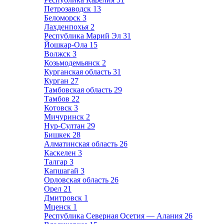
Петрозаводск
13
Беломорск
3
Лахденпохья
2
Республика Марий Эл
31
Йошкар-Ола
15
Волжск
3
Козьмодемьянск
2
Курганская область
31
Курган
27
Тамбовская область
29
Тамбов
22
Котовск
3
Мичуринск
2
Нур-Султан
29
Бишкек
28
Алматинская область
26
Каскелен
3
Талгар
3
Капшагай
3
Орловская область
26
Орел
21
Дмитровск
1
Мценск
1
Республика Северная Осетия — Алания
26