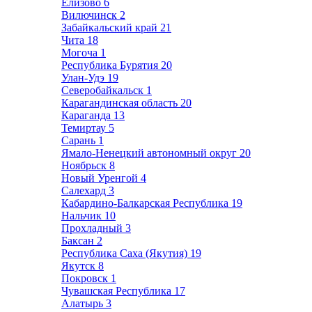
Елизово
6
Вилючинск
2
Забайкальский край
21
Чита
18
Могоча
1
Республика Бурятия
20
Улан-Удэ
19
Северобайкальск
1
Карагандинская область
20
Караганда
13
Темиртау
5
Сарань
1
Ямало-Ненецкий автономный округ
20
Ноябрьск
8
Новый Уренгой
4
Салехард
3
Кабардино-Балкарская Республика
19
Нальчик
10
Прохладный
3
Баксан
2
Республика Саха (Якутия)
19
Якутск
8
Покровск
1
Чувашская Республика
17
Алатырь
3