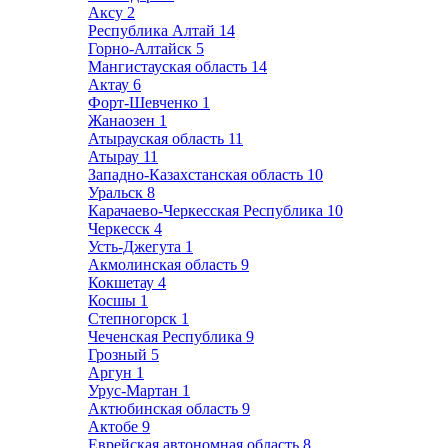
Аксу
2
Республика Алтай
14
Горно-Алтайск
5
Мангистауская область
14
Актау
6
Форт-Шевченко
1
Жанаозен
1
Атырауская область
11
Атырау
11
Западно-Казахстанская область
10
Уральск
8
Карачаево-Черкесская Республика
10
Черкесск
4
Усть-Джегута
1
Акмолинская область
9
Кокшетау
4
Косшы
1
Степногорск
1
Чеченская Республика
9
Грозный
5
Аргун
1
Урус-Мартан
1
Актюбинская область
9
Актобе
9
Еврейская автономная область
8