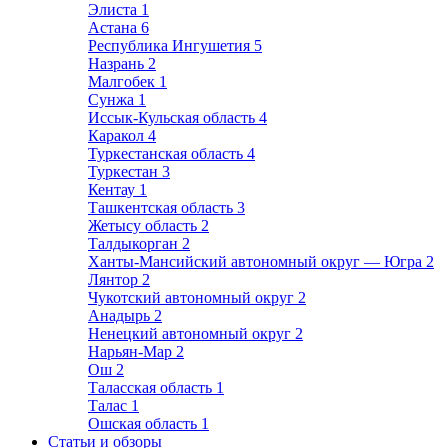
Элиста
1
Астана
6
Республика Ингушетия
5
Назрань
2
Малгобек
1
Сунжа
1
Иссык-Кульская область
4
Каракол
4
Туркестанская область
4
Туркестан
3
Кентау
1
Ташкентская область
3
Жетысу область
2
Талдыкорган
2
Ханты-Мансийский автономный округ — Югра
2
Лянтор
2
Чукотский автономный округ
2
Анадырь
2
Ненецкий автономный округ
2
Нарьян-Мар
2
Ош
2
Таласская область
1
Талас
1
Ошская область
1
Статьи и обзоры