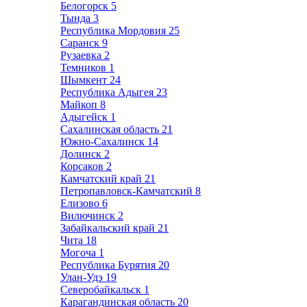
Белогорск
5
Тында
3
Республика Мордовия
25
Саранск
9
Рузаевка
2
Темников
1
Шымкент
24
Республика Адыгея
23
Майкоп
8
Адыгейск
1
Сахалинская область
21
Южно-Сахалинск
14
Долинск
2
Корсаков
2
Камчатский край
21
Петропавловск-Камчатский
8
Елизово
6
Вилючинск
2
Забайкальский край
21
Чита
18
Могоча
1
Республика Бурятия
20
Улан-Удэ
19
Северобайкальск
1
Карагандинская область
20