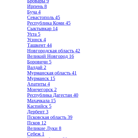
Бровары
9
Ирпень
8
Буча
4
Севастополь
45
Республика Коми
45
Сыктывкар
14
Ухта
5
Усинск
4
Ташкент
44
Новгородская область
42
Великий Новгород
16
Боровичи
5
Валдай
2
Мурманская область
41
Мурманск
15
Апатиты
4
Мончегорск
2
Республика Дагестан
40
Махачкала
15
Каспийск
5
Дербент
3
Псковская область
39
Псков
12
Великие Луки
8
Себеж
1