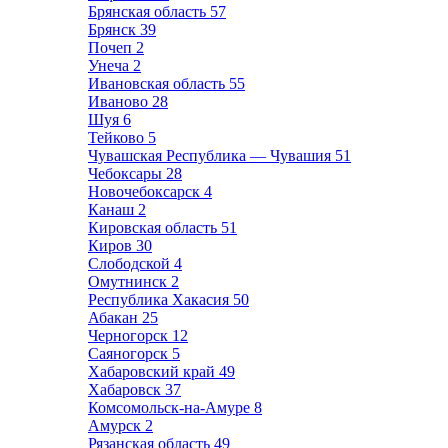
Брянская область
57
Брянск
39
Почеп
2
Унеча
2
Ивановская область
55
Иваново
28
Шуя
6
Тейково
5
Чувашская Республика — Чувашия
51
Чебоксары
28
Новочебоксарск
4
Канаш
2
Кировская область
51
Киров
30
Слободской
4
Омутнинск
2
Республика Хакасия
50
Абакан
25
Черногорск
12
Саяногорск
5
Хабаровский край
49
Хабаровск
37
Комсомольск-на-Амуре
8
Амурск
2
Рязанская область
49