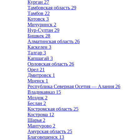
Курган
27
Тамбовская область
29
Тамбов
22
Котовск
3
Мичуринск
2
Нур-Султан
29
Бишкек
28
Алматинская область
26
Каскелен
3
Талгар
3
Капшагай
3
Орловская область
26
Орел
21
Дмитровск
1
Мценск
1
Республика Северная Осетия — Алания
26
Владикавказ
15
Моздок
2
Беслан
2
Костромская область
25
Кострома
12
Шарья
2
Мантурово
2
Амурская область
25
Благовещенск
13