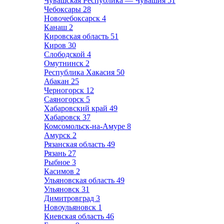
Чувашская Республика — Чувашия
51
Чебоксары
28
Новочебоксарск
4
Канаш
2
Кировская область
51
Киров
30
Слободской
4
Омутнинск
2
Республика Хакасия
50
Абакан
25
Черногорск
12
Саяногорск
5
Хабаровский край
49
Хабаровск
37
Комсомольск-на-Амуре
8
Амурск
2
Рязанская область
49
Рязань
27
Рыбное
3
Касимов
2
Ульяновская область
49
Ульяновск
31
Димитровград
3
Новоульяновск
1
Киевская область
46