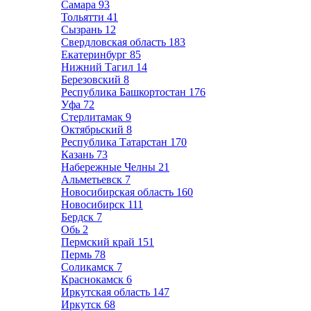
Самара
93
Тольятти
41
Сызрань
12
Свердловская область
183
Екатеринбург
85
Нижний Тагил
14
Березовский
8
Республика Башкортостан
176
Уфа
72
Стерлитамак
9
Октябрьский
8
Республика Татарстан
170
Казань
73
Набережные Челны
21
Альметьевск
7
Новосибирская область
160
Новосибирск
111
Бердск
7
Обь
2
Пермский край
151
Пермь
78
Соликамск
7
Краснокамск
6
Иркутская область
147
Иркутск
68