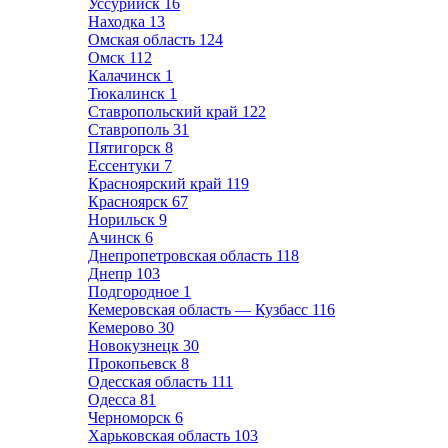
Уссурийск
16
Находка
13
Омская область
124
Омск
112
Калачинск
1
Тюкалинск
1
Ставропольский край
122
Ставрополь
31
Пятигорск
8
Ессентуки
7
Красноярский край
119
Красноярск
67
Норильск
9
Ачинск
6
Днепропетровская область
118
Днепр
103
Подгородное
1
Кемеровская область — Кузбасс
116
Кемерово
30
Новокузнецк
30
Прокопьевск
8
Одесская область
111
Одесса
81
Черноморск
6
Харьковская область
103