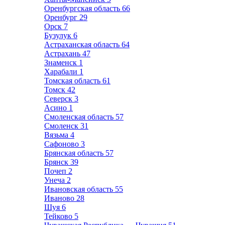
Оренбургская область
66
Оренбург
29
Орск
7
Бузулук
6
Астраханская область
64
Астрахань
47
Знаменск
1
Харабали
1
Томская область
61
Томск
42
Северск
3
Асино
1
Смоленская область
57
Смоленск
31
Вязьма
4
Сафоново
3
Брянская область
57
Брянск
39
Почеп
2
Унеча
2
Ивановская область
55
Иваново
28
Шуя
6
Тейково
5