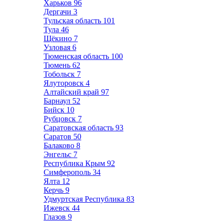
Харьков
96
Дергачи
3
Тульская область
101
Тула
46
Щёкино
7
Узловая
6
Тюменская область
100
Тюмень
62
Тобольск
7
Ялуторовск
4
Алтайский край
97
Барнаул
52
Бийск
10
Рубцовск
7
Саратовская область
93
Саратов
50
Балаково
8
Энгельс
7
Республика Крым
92
Симферополь
34
Ялта
12
Керчь
9
Удмуртская Республика
83
Ижевск
44
Глазов
9