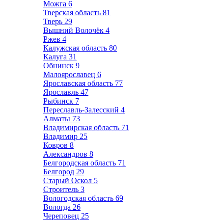
Можга
6
Тверская область
81
Тверь
29
Вышний Волочёк
4
Ржев
4
Калужская область
80
Калуга
31
Обнинск
9
Малоярославец
6
Ярославская область
77
Ярославль
47
Рыбинск
7
Переславль-Залесский
4
Алматы
73
Владимирская область
71
Владимир
25
Ковров
8
Александров
8
Белгородская область
71
Белгород
29
Старый Оскол
5
Строитель
3
Вологодская область
69
Вологда
26
Череповец
25