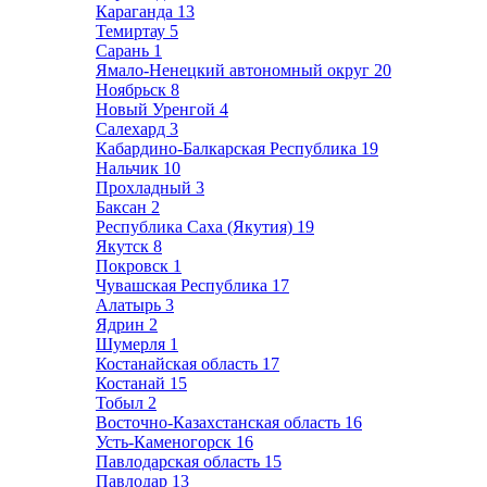
Караганда
13
Темиртау
5
Сарань
1
Ямало-Ненецкий автономный округ
20
Ноябрьск
8
Новый Уренгой
4
Салехард
3
Кабардино-Балкарская Республика
19
Нальчик
10
Прохладный
3
Баксан
2
Республика Саха (Якутия)
19
Якутск
8
Покровск
1
Чувашская Республика
17
Алатырь
3
Ядрин
2
Шумерля
1
Костанайская область
17
Костанай
15
Тобыл
2
Восточно-Казахстанская область
16
Усть-Каменогорск
16
Павлодарская область
15
Павлодар
13