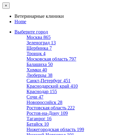
×
Ветеринарные клиники
Home
Выберите город
Москва
865
Зеленоград
13
Щербинка
7
Троицк
4
Московская область
797
Балашиха
50
Химки
40
Люберцы
38
Санкт-Петербург
451
Краснодарский край
410
Краснодар
155
Сочи
47
Новороссийск
28
Ростовская область
222
Ростов-на-Дону
109
Таганрог
16
Батайск
10
Нижегородская область
199
Нижний Новгород
101