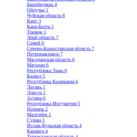
Биробиджан
4
Облучье
1
Чуйская область
8
Кант
3
Кара-Балта
1
Токмок
1
Абай область
7
Семей
6
Северо-Казахстанская область
7
Петропавловск
7
Магаданская область
6
Магадан
6
Республика Тыва
6
Кызыл
5
Республика Калмыкия
6
Лагань
1
Элиста
1
Астана
6
Республика Ингушетия
5
Назрань
2
Малгобек
1
Сунжа
1
Иссык-Кульская область
4
Каракол
4
Туркестанская область
4