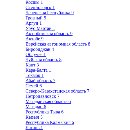
Косшы
1
Степногорск
1
Чеченская Республика
9
Грозный
5
Аргун
1
Урус-Мартан
1
Актюбинская область
9
Актобе
9
Еврейская автономная область
8
Биробиджан
4
Облучье
1
Чуйская область
8
Кант
3
Кара-Балта
1
Токмок
1
Абай область
7
Семей
6
Северо-Казахстанская область
7
Петропавловск
7
Магаданская область
6
Магадан
6
Республика Тыва
6
Кызыл
5
Республика Калмыкия
6
Лагань
1