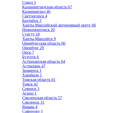
Сокол
3
Калининградская область
67
Калининград
46
Светлогорск
4
Балтийск
3
Ханты-Мансийский автономный округ
66
Нижневартовск
20
Сургут
18
Ханты-Мансийск
9
Оренбургская область
66
Оренбург
29
Орск
7
Бузулук
6
Астраханская область
64
Астрахань
47
Знаменск
1
Харабали
1
Томская область
61
Томск
42
Северск
3
Асино
1
Смоленская область
57
Смоленск
31
Вязьма
4
Сафоново
3