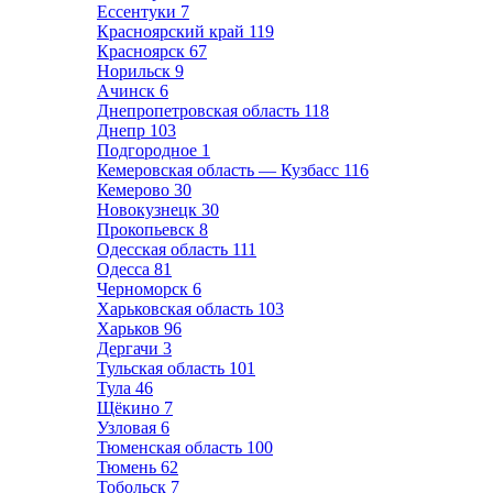
Ессентуки
7
Красноярский край
119
Красноярск
67
Норильск
9
Ачинск
6
Днепропетровская область
118
Днепр
103
Подгородное
1
Кемеровская область — Кузбасс
116
Кемерово
30
Новокузнецк
30
Прокопьевск
8
Одесская область
111
Одесса
81
Черноморск
6
Харьковская область
103
Харьков
96
Дергачи
3
Тульская область
101
Тула
46
Щёкино
7
Узловая
6
Тюменская область
100
Тюмень
62
Тобольск
7