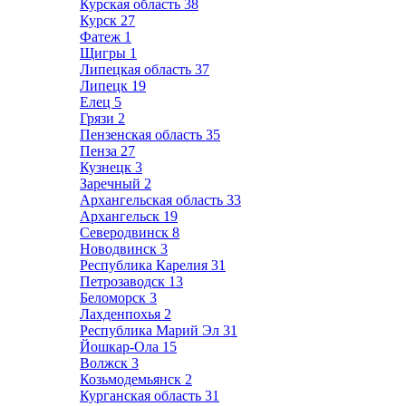
Курская область
38
Курск
27
Фатеж
1
Щигры
1
Липецкая область
37
Липецк
19
Елец
5
Грязи
2
Пензенская область
35
Пенза
27
Кузнецк
3
Заречный
2
Архангельская область
33
Архангельск
19
Северодвинск
8
Новодвинск
3
Республика Карелия
31
Петрозаводск
13
Беломорск
3
Лахденпохья
2
Республика Марий Эл
31
Йошкар-Ола
15
Волжск
3
Козьмодемьянск
2
Курганская область
31