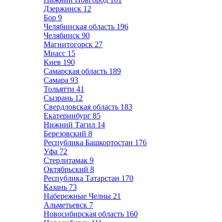
Дзержинск
12
Бор
9
Челябинская область
196
Челябинск
90
Магнитогорск
27
Миасс
15
Киев
190
Самарская область
189
Самара
93
Тольятти
41
Сызрань
12
Свердловская область
183
Екатеринбург
85
Нижний Тагил
14
Березовский
8
Республика Башкортостан
176
Уфа
72
Стерлитамак
9
Октябрьский
8
Республика Татарстан
170
Казань
73
Набережные Челны
21
Альметьевск
7
Новосибирская область
160