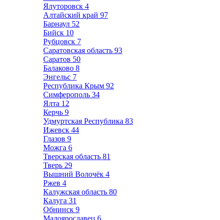
Ялуторовск
4
Алтайский край
97
Барнаул
52
Бийск
10
Рубцовск
7
Саратовская область
93
Саратов
50
Балаково
8
Энгельс
7
Республика Крым
92
Симферополь
34
Ялта
12
Керчь
9
Удмуртская Республика
83
Ижевск
44
Глазов
9
Можга
6
Тверская область
81
Тверь
29
Вышний Волочёк
4
Ржев
4
Калужская область
80
Калуга
31
Обнинск
9
Малоярославец
6