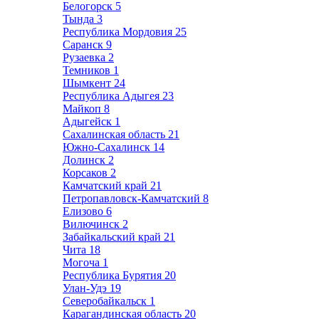
Белогорск
5
Тында
3
Республика Мордовия
25
Саранск
9
Рузаевка
2
Темников
1
Шымкент
24
Республика Адыгея
23
Майкоп
8
Адыгейск
1
Сахалинская область
21
Южно-Сахалинск
14
Долинск
2
Корсаков
2
Камчатский край
21
Петропавловск-Камчатский
8
Елизово
6
Вилючинск
2
Забайкальский край
21
Чита
18
Могоча
1
Республика Бурятия
20
Улан-Удэ
19
Северобайкальск
1
Карагандинская область
20