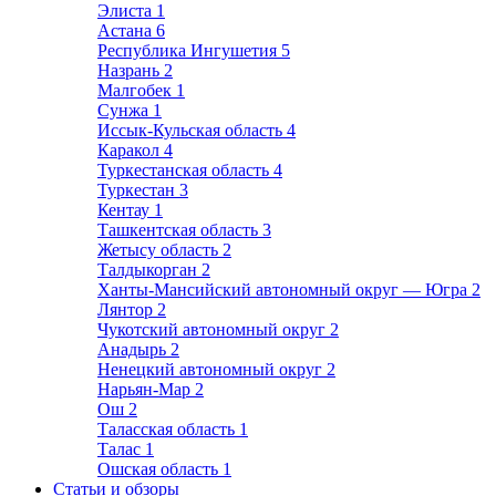
Элиста
1
Астана
6
Республика Ингушетия
5
Назрань
2
Малгобек
1
Сунжа
1
Иссык-Кульская область
4
Каракол
4
Туркестанская область
4
Туркестан
3
Кентау
1
Ташкентская область
3
Жетысу область
2
Талдыкорган
2
Ханты-Мансийский автономный округ — Югра
2
Лянтор
2
Чукотский автономный округ
2
Анадырь
2
Ненецкий автономный округ
2
Нарьян-Мар
2
Ош
2
Таласская область
1
Талас
1
Ошская область
1
Статьи и обзоры