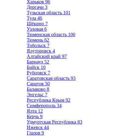
Харьков
96
Дергачи
3
Тульская область
101
Тула
46
Щёкино
7
Узловая
6
Тюменская область
100
Тюмень
62
Тобольск
7
Ялуторовск
4
Алтайский край
97
Барнаул
52
Бийск
10
Рубцовск
7
Саратовская область
93
Саратов
50
Балаково
8
Энгельс
7
Республика Крым
92
Симферополь
34
Ялта
12
Керчь
9
Удмуртская Республика
83
Ижевск
44
Глазов
9