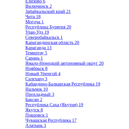
Елизово
6
Вилючинск
2
Забайкальский край
21
Чита
18
Могоча
1
Республика Бурятия
20
Улан-Удэ
19
Северобайкальск
1
Карагандинская область
20
Караганда
13
Темиртау
5
Сарань
1
Ямало-Ненецкий автономный округ
20
Ноябрьск
8
Новый Уренгой
4
Салехард
3
Кабардино-Балкарская Республика
19
Нальчик
10
Прохладный
3
Баксан
2
Республика Саха (Якутия)
19
Якутск
8
Покровск
1
Чувашская Республика
17
Алатырь
3