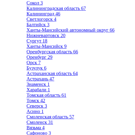
Сокол
3
Калининградская область
67
Калининград
46
Светлогорск
4
Балтийск
3
Ханты-Мансийский автономный округ
66
Нижневартовск
20
Сургут
18
Ханты-Мансийск
9
Оренбургская область
66
Оренбург
29
Орск
7
Бузулук
6
Астраханская область
64
Астрахань
47
Знаменск
1
Харабали
1
Томская область
61
Томск
42
Северск
3
Асино
1
Смоленская область
57
Смоленск
31
Вязьма
4
Сафоново
3