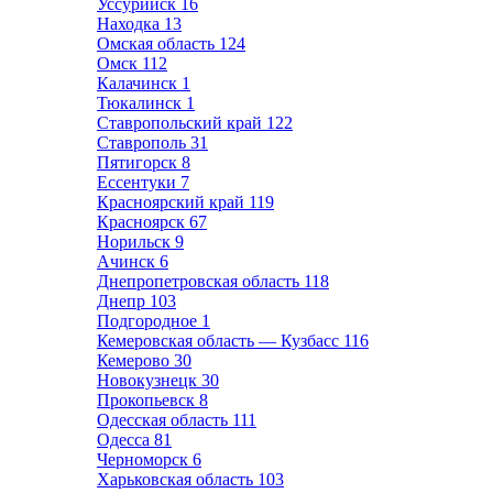
Уссурийск
16
Находка
13
Омская область
124
Омск
112
Калачинск
1
Тюкалинск
1
Ставропольский край
122
Ставрополь
31
Пятигорск
8
Ессентуки
7
Красноярский край
119
Красноярск
67
Норильск
9
Ачинск
6
Днепропетровская область
118
Днепр
103
Подгородное
1
Кемеровская область — Кузбасс
116
Кемерово
30
Новокузнецк
30
Прокопьевск
8
Одесская область
111
Одесса
81
Черноморск
6
Харьковская область
103