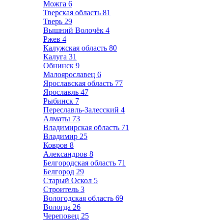
Можга
6
Тверская область
81
Тверь
29
Вышний Волочёк
4
Ржев
4
Калужская область
80
Калуга
31
Обнинск
9
Малоярославец
6
Ярославская область
77
Ярославль
47
Рыбинск
7
Переславль-Залесский
4
Алматы
73
Владимирская область
71
Владимир
25
Ковров
8
Александров
8
Белгородская область
71
Белгород
29
Старый Оскол
5
Строитель
3
Вологодская область
69
Вологда
26
Череповец
25