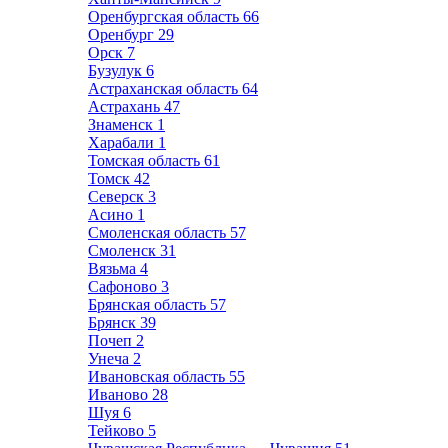
Оренбургская область
66
Оренбург
29
Орск
7
Бузулук
6
Астраханская область
64
Астрахань
47
Знаменск
1
Харабали
1
Томская область
61
Томск
42
Северск
3
Асино
1
Смоленская область
57
Смоленск
31
Вязьма
4
Сафоново
3
Брянская область
57
Брянск
39
Почеп
2
Унеча
2
Ивановская область
55
Иваново
28
Шуя
6
Тейково
5