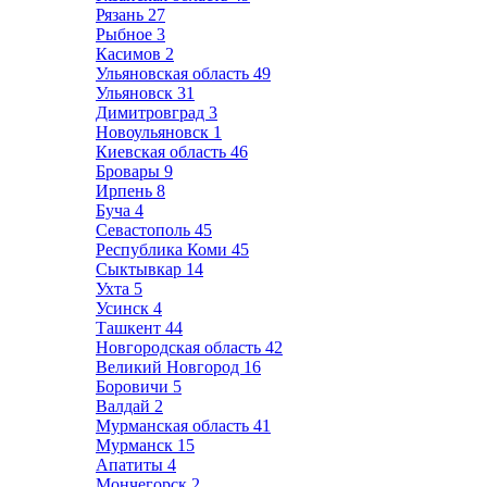
Рязань
27
Рыбное
3
Касимов
2
Ульяновская область
49
Ульяновск
31
Димитровград
3
Новоульяновск
1
Киевская область
46
Бровары
9
Ирпень
8
Буча
4
Севастополь
45
Республика Коми
45
Сыктывкар
14
Ухта
5
Усинск
4
Ташкент
44
Новгородская область
42
Великий Новгород
16
Боровичи
5
Валдай
2
Мурманская область
41
Мурманск
15
Апатиты
4
Мончегорск
2