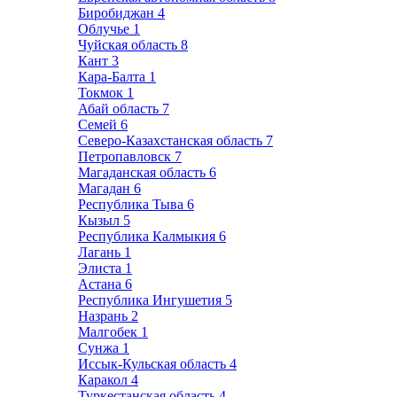
Биробиджан
4
Облучье
1
Чуйская область
8
Кант
3
Кара-Балта
1
Токмок
1
Абай область
7
Семей
6
Северо-Казахстанская область
7
Петропавловск
7
Магаданская область
6
Магадан
6
Республика Тыва
6
Кызыл
5
Республика Калмыкия
6
Лагань
1
Элиста
1
Астана
6
Республика Ингушетия
5
Назрань
2
Малгобек
1
Сунжа
1
Иссык-Кульская область
4
Каракол
4
Туркестанская область
4