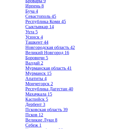
Бровары
9
Ирпень
8
Буча
4
Севастополь
45
Республика Коми
45
Сыктывкар
14
Ухта
5
Усинск
4
Ташкент
44
Новгородская область
42
Великий Новгород
16
Боровичи
5
Валдай
2
Мурманская область
41
Мурманск
15
Апатиты
4
Мончегорск
2
Республика Дагестан
40
Махачкала
15
Каспийск
5
Дербент
3
Псковская область
39
Псков
12
Великие Луки
8
Себеж
1