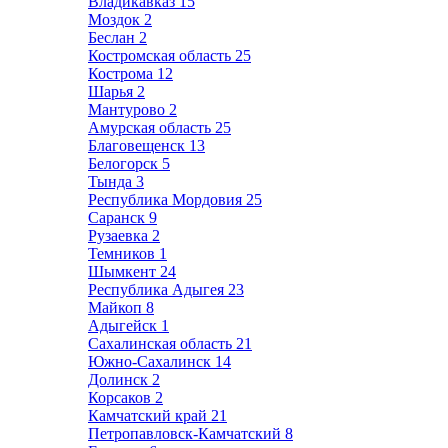
Владикавказ
15
Моздок
2
Беслан
2
Костромская область
25
Кострома
12
Шарья
2
Мантурово
2
Амурская область
25
Благовещенск
13
Белогорск
5
Тында
3
Республика Мордовия
25
Саранск
9
Рузаевка
2
Темников
1
Шымкент
24
Республика Адыгея
23
Майкоп
8
Адыгейск
1
Сахалинская область
21
Южно-Сахалинск
14
Долинск
2
Корсаков
2
Камчатский край
21
Петропавловск-Камчатский
8