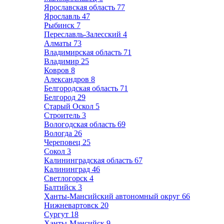
Ярославская область
77
Ярославль
47
Рыбинск
7
Переславль-Залесский
4
Алматы
73
Владимирская область
71
Владимир
25
Ковров
8
Александров
8
Белгородская область
71
Белгород
29
Старый Оскол
5
Строитель
3
Вологодская область
69
Вологда
26
Череповец
25
Сокол
3
Калининградская область
67
Калининград
46
Светлогорск
4
Балтийск
3
Ханты-Мансийский автономный округ
66
Нижневартовск
20
Сургут
18
Ханты-Мансийск
9