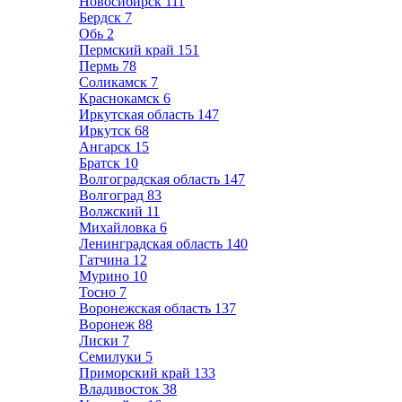
Новосибирск
111
Бердск
7
Обь
2
Пермский край
151
Пермь
78
Соликамск
7
Краснокамск
6
Иркутская область
147
Иркутск
68
Ангарск
15
Братск
10
Волгоградская область
147
Волгоград
83
Волжский
11
Михайловка
6
Ленинградская область
140
Гатчина
12
Мурино
10
Тосно
7
Воронежская область
137
Воронеж
88
Лиски
7
Семилуки
5
Приморский край
133
Владивосток
38