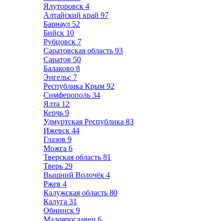
Ялуторовск
4
Алтайский край
97
Барнаул
52
Бийск
10
Рубцовск
7
Саратовская область
93
Саратов
50
Балаково
8
Энгельс
7
Республика Крым
92
Симферополь
34
Ялта
12
Керчь
9
Удмуртская Республика
83
Ижевск
44
Глазов
9
Можга
6
Тверская область
81
Тверь
29
Вышний Волочёк
4
Ржев
4
Калужская область
80
Калуга
31
Обнинск
9
Малоярославец
6