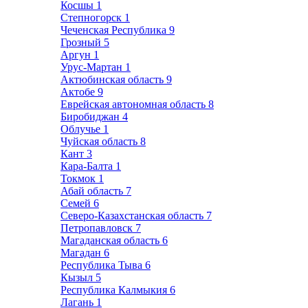
Косшы
1
Степногорск
1
Чеченская Республика
9
Грозный
5
Аргун
1
Урус-Мартан
1
Актюбинская область
9
Актобе
9
Еврейская автономная область
8
Биробиджан
4
Облучье
1
Чуйская область
8
Кант
3
Кара-Балта
1
Токмок
1
Абай область
7
Семей
6
Северо-Казахстанская область
7
Петропавловск
7
Магаданская область
6
Магадан
6
Республика Тыва
6
Кызыл
5
Республика Калмыкия
6
Лагань
1