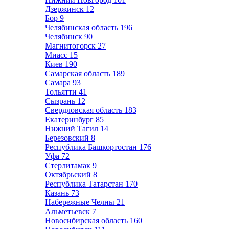
Дзержинск
12
Бор
9
Челябинская область
196
Челябинск
90
Магнитогорск
27
Миасс
15
Киев
190
Самарская область
189
Самара
93
Тольятти
41
Сызрань
12
Свердловская область
183
Екатеринбург
85
Нижний Тагил
14
Березовский
8
Республика Башкортостан
176
Уфа
72
Стерлитамак
9
Октябрьский
8
Республика Татарстан
170
Казань
73
Набережные Челны
21
Альметьевск
7
Новосибирская область
160