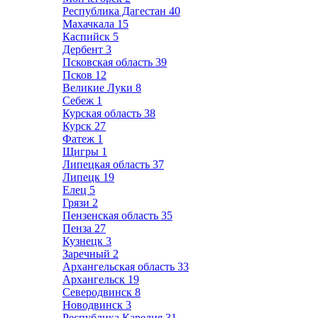
Республика Дагестан
40
Махачкала
15
Каспийск
5
Дербент
3
Псковская область
39
Псков
12
Великие Луки
8
Себеж
1
Курская область
38
Курск
27
Фатеж
1
Щигры
1
Липецкая область
37
Липецк
19
Елец
5
Грязи
2
Пензенская область
35
Пенза
27
Кузнецк
3
Заречный
2
Архангельская область
33
Архангельск
19
Северодвинск
8
Новодвинск
3
Республика Карелия
31