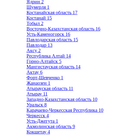
Ядрин
2
Шумерля
1
Костанайская область
17
Костанай
15
Тобыл
2
Восточно-Казахстанская область
16
Усть-Каменогорск
16
Павлодарская область
15
Павлодар
13
Аксу
2
Республика Алтай
14
Горно-Алтайск
5
Мангистауская область
14
Актау
6
Форт-Шевченко
1
Жанаозен
1
Атырауская область
11
Атырау
11
Западно-Казахстанская область
10
Уральск
8
Карачаево-Черкесская Республика
10
Черкесск
4
Усть-Джегута
1
Акмолинская область
9
Кокшетау
4