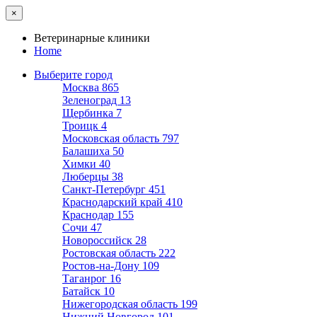
×
Ветеринарные клиники
Home
Выберите город
Москва
865
Зеленоград
13
Щербинка
7
Троицк
4
Московская область
797
Балашиха
50
Химки
40
Люберцы
38
Санкт-Петербург
451
Краснодарский край
410
Краснодар
155
Сочи
47
Новороссийск
28
Ростовская область
222
Ростов-на-Дону
109
Таганрог
16
Батайск
10
Нижегородская область
199
Нижний Новгород
101