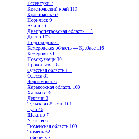
Ессентуки
7
Красноярский край
119
Красноярск
67
Норильск
9
Ачинск
6
Днепропетровская область
118
Днепр
103
Подгородное
1
Кемеровская область — Кузбасс
116
Кемерово
30
Новокузнецк
30
Прокопьевск
8
Одесская область
111
Одесса
81
Черноморск
6
Харьковская область
103
Харьков
96
Дергачи
3
Тульская область
101
Тула
46
Щёкино
7
Узловая
6
Тюменская область
100
Тюмень
62
Тобольск
7