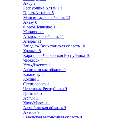
Аксу
2
Республика Алтай
14
Горно-Алтайск
5
Мангистауская область
14
Актау
6
Форт-Шевченко
1
Жанаозен
1
Атырауская область
11
Атырау
11
Западно-Казахстанская область
10
Уральск
8
Карачаево-Черкесская Республика
10
Черкесск
4
Усть-Джегута
1
Акмолинская область
9
Кокшетау
4
Косшы
1
Степногорск
1
Чеченская Республика
9
Грозный
5
Аргун
1
Урус-Мартан
1
Актюбинская область
9
Актобе
9
Еврейская автономная область
8