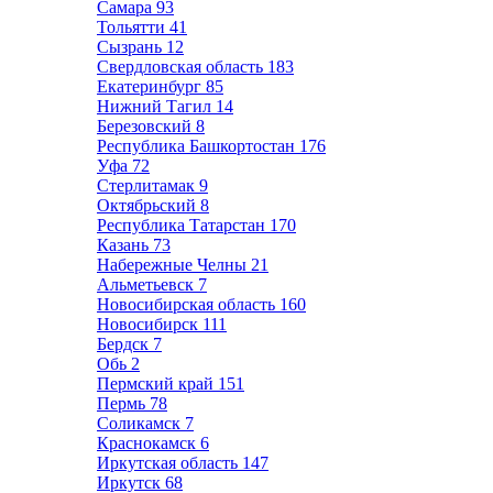
Самара
93
Тольятти
41
Сызрань
12
Свердловская область
183
Екатеринбург
85
Нижний Тагил
14
Березовский
8
Республика Башкортостан
176
Уфа
72
Стерлитамак
9
Октябрьский
8
Республика Татарстан
170
Казань
73
Набережные Челны
21
Альметьевск
7
Новосибирская область
160
Новосибирск
111
Бердск
7
Обь
2
Пермский край
151
Пермь
78
Соликамск
7
Краснокамск
6
Иркутская область
147
Иркутск
68