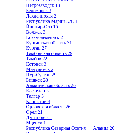
Петрозаводск
13
Беломорск
3
Лахденпохья
2
Республика Марий Эл
31
Йошкар-Ола
15
Волжск
3
Козьмодемьянск
2
Курганская область
31
Курган
27
Тамбовская область
29
Тамбов
22
Котовск
3
Мичуринск
2
Нур-Султан
29
Бишкек
28
Алматинская область
26
Каскелен
3
Талгар
3
Капшагай
3
Орловская область
26
Орел
21
Дмитровск
1
Мценск
1
Республика Северная Осетия — Алания
26