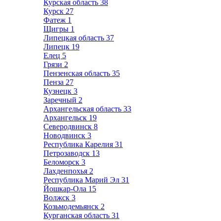
Курская область
38
Курск
27
Фатеж
1
Щигры
1
Липецкая область
37
Липецк
19
Елец
5
Грязи
2
Пензенская область
35
Пенза
27
Кузнецк
3
Заречный
2
Архангельская область
33
Архангельск
19
Северодвинск
8
Новодвинск
3
Республика Карелия
31
Петрозаводск
13
Беломорск
3
Лахденпохья
2
Республика Марий Эл
31
Йошкар-Ола
15
Волжск
3
Козьмодемьянск
2
Курганская область
31