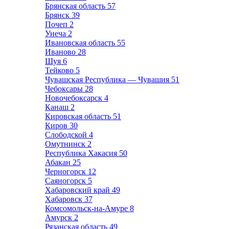
Брянская область
57
Брянск
39
Почеп
2
Унеча
2
Ивановская область
55
Иваново
28
Шуя
6
Тейково
5
Чувашская Республика — Чувашия
51
Чебоксары
28
Новочебоксарск
4
Канаш
2
Кировская область
51
Киров
30
Слободской
4
Омутнинск
2
Республика Хакасия
50
Абакан
25
Черногорск
12
Саяногорск
5
Хабаровский край
49
Хабаровск
37
Комсомольск-на-Амуре
8
Амурск
2
Рязанская область
49