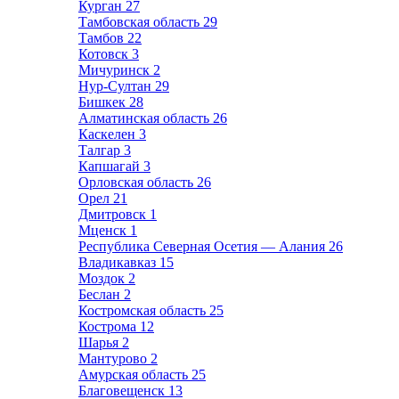
Курган
27
Тамбовская область
29
Тамбов
22
Котовск
3
Мичуринск
2
Нур-Султан
29
Бишкек
28
Алматинская область
26
Каскелен
3
Талгар
3
Капшагай
3
Орловская область
26
Орел
21
Дмитровск
1
Мценск
1
Республика Северная Осетия — Алания
26
Владикавказ
15
Моздок
2
Беслан
2
Костромская область
25
Кострома
12
Шарья
2
Мантурово
2
Амурская область
25
Благовещенск
13