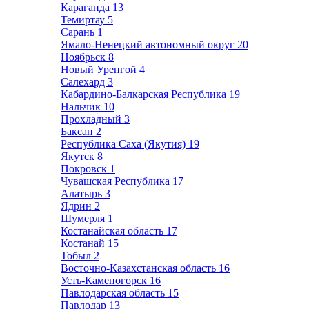
Караганда
13
Темиртау
5
Сарань
1
Ямало-Ненецкий автономный округ
20
Ноябрьск
8
Новый Уренгой
4
Салехард
3
Кабардино-Балкарская Республика
19
Нальчик
10
Прохладный
3
Баксан
2
Республика Саха (Якутия)
19
Якутск
8
Покровск
1
Чувашская Республика
17
Алатырь
3
Ядрин
2
Шумерля
1
Костанайская область
17
Костанай
15
Тобыл
2
Восточно-Казахстанская область
16
Усть-Каменогорск
16
Павлодарская область
15
Павлодар
13