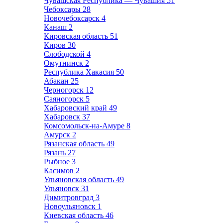
Чувашская Республика — Чувашия
51
Чебоксары
28
Новочебоксарск
4
Канаш
2
Кировская область
51
Киров
30
Слободской
4
Омутнинск
2
Республика Хакасия
50
Абакан
25
Черногорск
12
Саяногорск
5
Хабаровский край
49
Хабаровск
37
Комсомольск-на-Амуре
8
Амурск
2
Рязанская область
49
Рязань
27
Рыбное
3
Касимов
2
Ульяновская область
49
Ульяновск
31
Димитровград
3
Новоульяновск
1
Киевская область
46