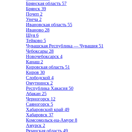
Брянская область
57
Брянск
39
Почеп
2
Унеча
2
Ивановская область
55
Иваново
28
Шуя
6
Тейково
5
Чувашская Республика — Чувашия
51
Чебоксары
28
Новочебоксарск
4
Канаш
2
Кировская область
51
Киров
30
Слободской
4
Омутнинск
2
Республика Хакасия
50
Абакан
25
Черногорск
12
Саяногорск
5
Хабаровский край
49
Хабаровск
37
Комсомольск-на-Амуре
8
Амурск
2
Рязанская область
49