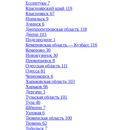
Ессентуки
7
Красноярский край
119
Красноярск
67
Норильск
9
Ачинск
6
Днепропетровская область
118
Днепр
103
Подгородное
1
Кемеровская область — Кузбасс
116
Кемерово
30
Новокузнецк
30
Прокопьевск
8
Одесская область
111
Одесса
81
Черноморск
6
Харьковская область
103
Харьков
96
Дергачи
3
Тульская область
101
Тула
46
Щёкино
7
Узловая
6
Тюменская область
100
Тюмень
62
Тобольск
7