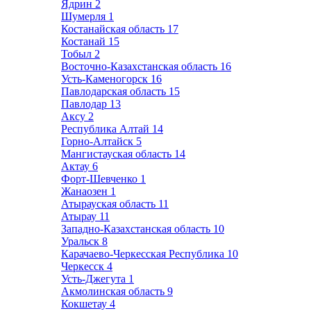
Ядрин
2
Шумерля
1
Костанайская область
17
Костанай
15
Тобыл
2
Восточно-Казахстанская область
16
Усть-Каменогорск
16
Павлодарская область
15
Павлодар
13
Аксу
2
Республика Алтай
14
Горно-Алтайск
5
Мангистауская область
14
Актау
6
Форт-Шевченко
1
Жанаозен
1
Атырауская область
11
Атырау
11
Западно-Казахстанская область
10
Уральск
8
Карачаево-Черкесская Республика
10
Черкесск
4
Усть-Джегута
1
Акмолинская область
9
Кокшетау
4