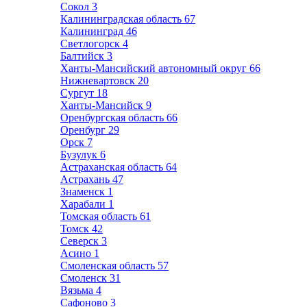
Сокол
3
Калининградская область
67
Калининград
46
Светлогорск
4
Балтийск
3
Ханты-Мансийский автономный округ
66
Нижневартовск
20
Сургут
18
Ханты-Мансийск
9
Оренбургская область
66
Оренбург
29
Орск
7
Бузулук
6
Астраханская область
64
Астрахань
47
Знаменск
1
Харабали
1
Томская область
61
Томск
42
Северск
3
Асино
1
Смоленская область
57
Смоленск
31
Вязьма
4
Сафоново
3