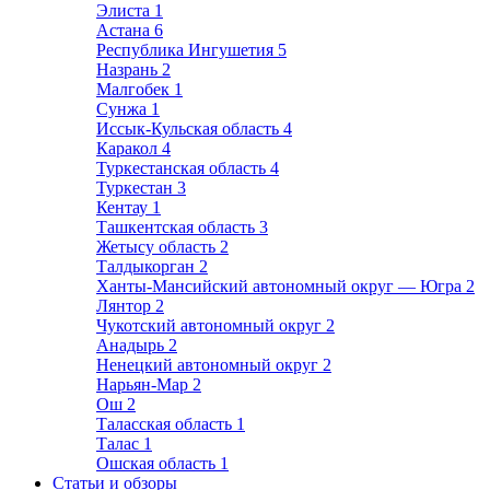
Элиста
1
Астана
6
Республика Ингушетия
5
Назрань
2
Малгобек
1
Сунжа
1
Иссык-Кульская область
4
Каракол
4
Туркестанская область
4
Туркестан
3
Кентау
1
Ташкентская область
3
Жетысу область
2
Талдыкорган
2
Ханты-Мансийский автономный округ — Югра
2
Лянтор
2
Чукотский автономный округ
2
Анадырь
2
Ненецкий автономный округ
2
Нарьян-Мар
2
Ош
2
Таласская область
1
Талас
1
Ошская область
1
Статьи и обзоры