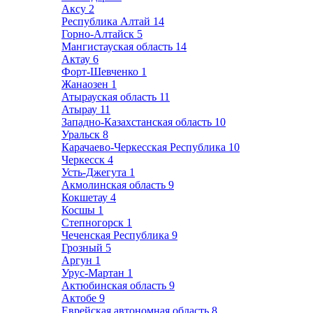
Аксу
2
Республика Алтай
14
Горно-Алтайск
5
Мангистауская область
14
Актау
6
Форт-Шевченко
1
Жанаозен
1
Атырауская область
11
Атырау
11
Западно-Казахстанская область
10
Уральск
8
Карачаево-Черкесская Республика
10
Черкесск
4
Усть-Джегута
1
Акмолинская область
9
Кокшетау
4
Косшы
1
Степногорск
1
Чеченская Республика
9
Грозный
5
Аргун
1
Урус-Мартан
1
Актюбинская область
9
Актобе
9
Еврейская автономная область
8