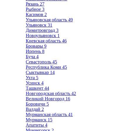
Рязань
27
Рыбное
3
Касимов
2
Ульяновская область
49
Ульяновск
31
Димитровград
3
Новоульяновск
1
Киевская область
46
Бровары
9
Ирпень
8
Буча
4
Севастополь
45
Республика Коми
45
Сыктывкар
14
Ухта
5
Усинск
4
Ташкент
44
Новгородская область
42
Великий Новгород
16
Боровичи
5
Валдай
2
Мурманская область
41
Мурманск
15
Апатиты
4
Мончегорск
2