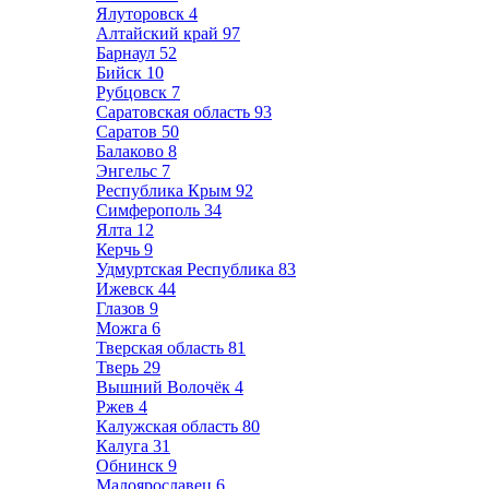
Ялуторовск
4
Алтайский край
97
Барнаул
52
Бийск
10
Рубцовск
7
Саратовская область
93
Саратов
50
Балаково
8
Энгельс
7
Республика Крым
92
Симферополь
34
Ялта
12
Керчь
9
Удмуртская Республика
83
Ижевск
44
Глазов
9
Можга
6
Тверская область
81
Тверь
29
Вышний Волочёк
4
Ржев
4
Калужская область
80
Калуга
31
Обнинск
9
Малоярославец
6