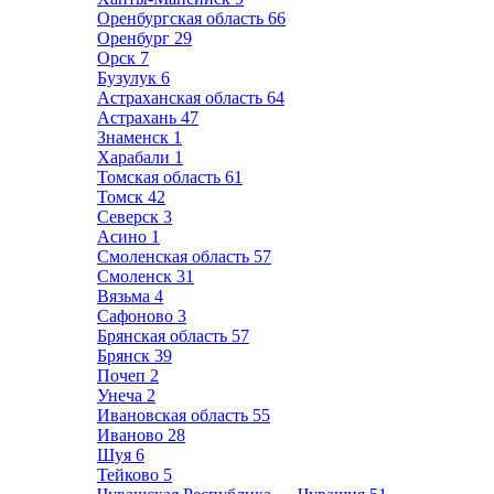
Оренбургская область
66
Оренбург
29
Орск
7
Бузулук
6
Астраханская область
64
Астрахань
47
Знаменск
1
Харабали
1
Томская область
61
Томск
42
Северск
3
Асино
1
Смоленская область
57
Смоленск
31
Вязьма
4
Сафоново
3
Брянская область
57
Брянск
39
Почеп
2
Унеча
2
Ивановская область
55
Иваново
28
Шуя
6
Тейково
5