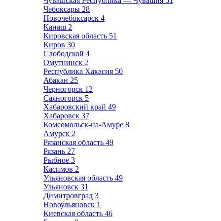
Чувашская Республика — Чувашия
51
Чебоксары
28
Новочебоксарск
4
Канаш
2
Кировская область
51
Киров
30
Слободской
4
Омутнинск
2
Республика Хакасия
50
Абакан
25
Черногорск
12
Саяногорск
5
Хабаровский край
49
Хабаровск
37
Комсомольск-на-Амуре
8
Амурск
2
Рязанская область
49
Рязань
27
Рыбное
3
Касимов
2
Ульяновская область
49
Ульяновск
31
Димитровград
3
Новоульяновск
1
Киевская область
46