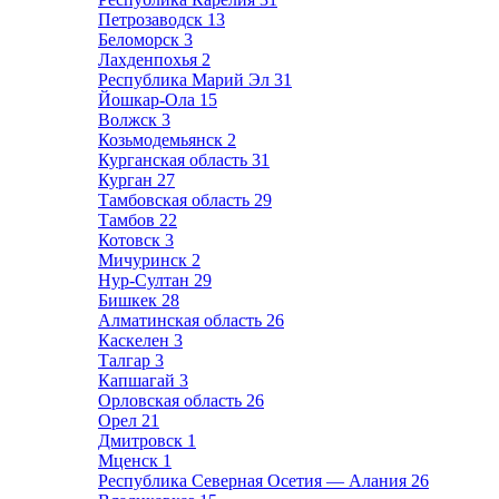
Петрозаводск
13
Беломорск
3
Лахденпохья
2
Республика Марий Эл
31
Йошкар-Ола
15
Волжск
3
Козьмодемьянск
2
Курганская область
31
Курган
27
Тамбовская область
29
Тамбов
22
Котовск
3
Мичуринск
2
Нур-Султан
29
Бишкек
28
Алматинская область
26
Каскелен
3
Талгар
3
Капшагай
3
Орловская область
26
Орел
21
Дмитровск
1
Мценск
1
Республика Северная Осетия — Алания
26