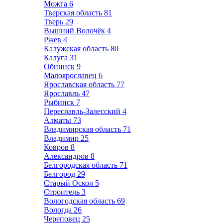
Можга
6
Тверская область
81
Тверь
29
Вышний Волочёк
4
Ржев
4
Калужская область
80
Калуга
31
Обнинск
9
Малоярославец
6
Ярославская область
77
Ярославль
47
Рыбинск
7
Переславль-Залесский
4
Алматы
73
Владимирская область
71
Владимир
25
Ковров
8
Александров
8
Белгородская область
71
Белгород
29
Старый Оскол
5
Строитель
3
Вологодская область
69
Вологда
26
Череповец
25