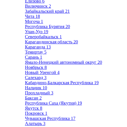
Елизово
6
Вилючинск
2
Забайкальский край
21
Чита
18
Могоча
1
Республика Бурятия
20
Улан-Удэ
19
Северобайкальск
1
Карагандинская область
20
Караганда
13
Темиртау
5
Сарань
1
Ямало-Ненецкий автономный округ
20
Ноябрьск
8
Новый Уренгой
4
Салехард
3
Кабардино-Балкарская Республика
19
Нальчик
10
Прохладный
3
Баксан
2
Республика Саха (Якутия)
19
Якутск
8
Покровск
1
Чувашская Республика
17
Алатырь
3