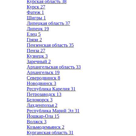
Курская область
38
Курск
27
Фатеж
1
Щигры
1
Липецкая область
37
Липецк
19
Елец
5
Грязи
2
Пензенская область
35
Пенза
27
Кузнецк
3
Заречный
2
Архангельская область
33
Архангельск
19
Северодвинск
8
Новодвинск
3
Республика Карелия
31
Петрозаводск
13
Беломорск
3
Лахденпохья
2
Республика Марий Эл
31
Йошкар-Ола
15
Волжск
3
Козьмодемьянск
2
Курганская область
31