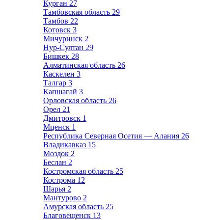
Курган
27
Тамбовская область
29
Тамбов
22
Котовск
3
Мичуринск
2
Нур-Султан
29
Бишкек
28
Алматинская область
26
Каскелен
3
Талгар
3
Капшагай
3
Орловская область
26
Орел
21
Дмитровск
1
Мценск
1
Республика Северная Осетия — Алания
26
Владикавказ
15
Моздок
2
Беслан
2
Костромская область
25
Кострома
12
Шарья
2
Мантурово
2
Амурская область
25
Благовещенск
13