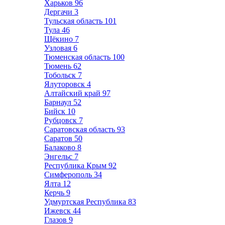
Харьков
96
Дергачи
3
Тульская область
101
Тула
46
Щёкино
7
Узловая
6
Тюменская область
100
Тюмень
62
Тобольск
7
Ялуторовск
4
Алтайский край
97
Барнаул
52
Бийск
10
Рубцовск
7
Саратовская область
93
Саратов
50
Балаково
8
Энгельс
7
Республика Крым
92
Симферополь
34
Ялта
12
Керчь
9
Удмуртская Республика
83
Ижевск
44
Глазов
9