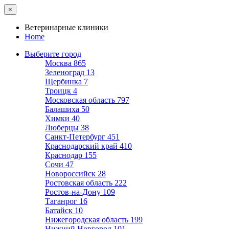
×
Ветеринарные клиники
Home
Выберите город
Москва
865
Зеленоград
13
Щербинка
7
Троицк
4
Московская область
797
Балашиха
50
Химки
40
Люберцы
38
Санкт-Петербург
451
Краснодарский край
410
Краснодар
155
Сочи
47
Новороссийск
28
Ростовская область
222
Ростов-на-Дону
109
Таганрог
16
Батайск
10
Нижегородская область
199
Нижний Новгород
101