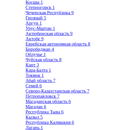
Косшы
1
Степногорск
1
Чеченская Республика
9
Грозный
5
Аргун
1
Урус-Мартан
1
Актюбинская область
9
Актобе
9
Еврейская автономная область
8
Биробиджан
4
Облучье
1
Чуйская область
8
Кант
3
Кара-Балта
1
Токмок
1
Абай область
7
Семей
6
Северо-Казахстанская область
7
Петропавловск
7
Магаданская область
6
Магадан
6
Республика Тыва
6
Кызыл
5
Республика Калмыкия
6
Лагань
1