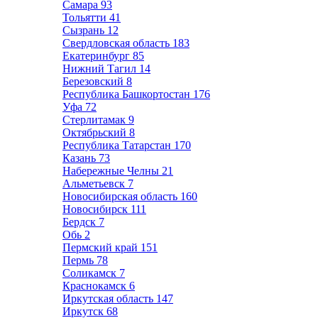
Самара
93
Тольятти
41
Сызрань
12
Свердловская область
183
Екатеринбург
85
Нижний Тагил
14
Березовский
8
Республика Башкортостан
176
Уфа
72
Стерлитамак
9
Октябрьский
8
Республика Татарстан
170
Казань
73
Набережные Челны
21
Альметьевск
7
Новосибирская область
160
Новосибирск
111
Бердск
7
Обь
2
Пермский край
151
Пермь
78
Соликамск
7
Краснокамск
6
Иркутская область
147
Иркутск
68