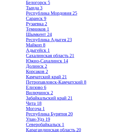
Белогорск
5
Тында
3
Республика Мордовия
25
Саранск
9
Рузаевка
2
Темников
1
Шымкент
24
Республика Адыгея
23
Майкоп
8
Адыгейск
1
Сахалинская область
21
Южно-Сахалинск
14
Долинск
2
Корсаков
2
Камчатский край
21
Петропавловск-Камчатский
8
Елизово
6
Вилючинск
2
Забайкальский край
21
Чита
18
Могоча
1
Республика Бурятия
20
Улан-Удэ
19
Северобайкальск
1
Карагандинская область
20