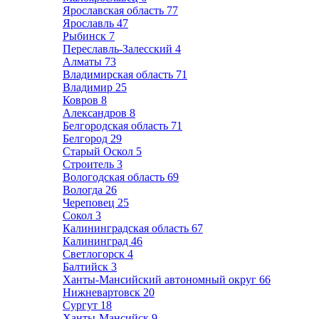
Ярославская область
77
Ярославль
47
Рыбинск
7
Переславль-Залесский
4
Алматы
73
Владимирская область
71
Владимир
25
Ковров
8
Александров
8
Белгородская область
71
Белгород
29
Старый Оскол
5
Строитель
3
Вологодская область
69
Вологда
26
Череповец
25
Сокол
3
Калининградская область
67
Калининград
46
Светлогорск
4
Балтийск
3
Ханты-Мансийский автономный округ
66
Нижневартовск
20
Сургут
18
Ханты-Мансийск
9