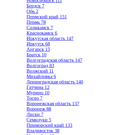
Новосибирск
111
Бердск
7
Обь
2
Пермский край
151
Пермь
78
Соликамск
7
Краснокамск
6
Иркутская область
147
Иркутск
68
Ангарск
15
Братск
10
Волгоградская область
147
Волгоград
83
Волжский
11
Михайловка
6
Ленинградская область
140
Гатчина
12
Мурино
10
Тосно
7
Воронежская область
137
Воронеж
88
Лиски
7
Семилуки
5
Приморский край
133
Владивосток
38