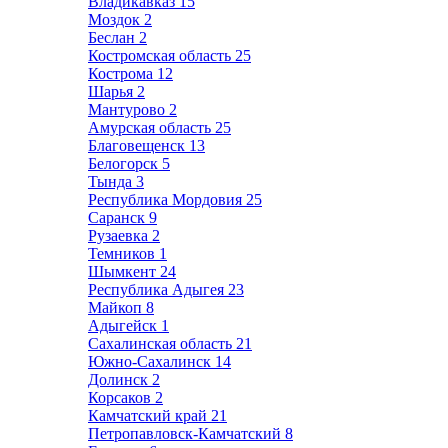
Владикавказ
15
Моздок
2
Беслан
2
Костромская область
25
Кострома
12
Шарья
2
Мантурово
2
Амурская область
25
Благовещенск
13
Белогорск
5
Тында
3
Республика Мордовия
25
Саранск
9
Рузаевка
2
Темников
1
Шымкент
24
Республика Адыгея
23
Майкоп
8
Адыгейск
1
Сахалинская область
21
Южно-Сахалинск
14
Долинск
2
Корсаков
2
Камчатский край
21
Петропавловск-Камчатский
8