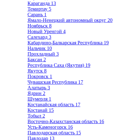
Караганда
13
Темиртау
5
Сарань
1
Ямало-Ненецкий автономный округ
20
Ноябрьск
8
Новый Уренгой
4
Салехард
3
Кабардино-Балкарская Республика
19
Нальчик
10
Прохладный
3
Баксан
2
Республика Саха (Якутия)
19
Якутск
8
Покровск
1
Чувашская Республика
17
Алатырь
3
Ядрин
2
Шумерля
1
Костанайская область
17
Костанай
15
Тобыл
2
Восточно-Казахстанская область
16
Усть-Каменогорск
16
Павлодарская область
15
Павлодар
13