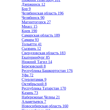
Дзержинск
12
Бор
9
Челябинская область
196
Челябинск
90
Магнитогорск
27
Миасс
15
Киев
190
Самарская область
189
Самара
93
Тольятти
41
Сызрань
12
Свердловская область
183
Екатеринбург
85
Нижний Тагил
14
Березовский
8
Республика Башкортостан
176
Уфа
72
Стерлитамак
9
Октябрьский
8
Республика Татарстан
170
Казань
73
Набережные Челны
21
Альметьевск
7
Новосибирская область
160