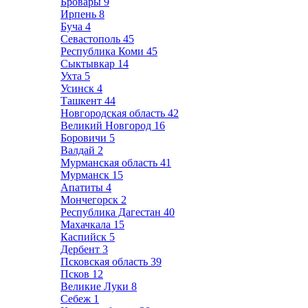
Бровары
9
Ирпень
8
Буча
4
Севастополь
45
Республика Коми
45
Сыктывкар
14
Ухта
5
Усинск
4
Ташкент
44
Новгородская область
42
Великий Новгород
16
Боровичи
5
Валдай
2
Мурманская область
41
Мурманск
15
Апатиты
4
Мончегорск
2
Республика Дагестан
40
Махачкала
15
Каспийск
5
Дербент
3
Псковская область
39
Псков
12
Великие Луки
8
Себеж
1