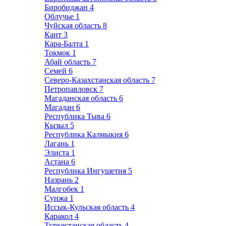
Биробиджан
4
Облучье
1
Чуйская область
8
Кант
3
Кара-Балта
1
Токмок
1
Абай область
7
Семей
6
Северо-Казахстанская область
7
Петропавловск
7
Магаданская область
6
Магадан
6
Республика Тыва
6
Кызыл
5
Республика Калмыкия
6
Лагань
1
Элиста
1
Астана
6
Республика Ингушетия
5
Назрань
2
Малгобек
1
Сунжа
1
Иссык-Кульская область
4
Каракол
4
Туркестанская область
4