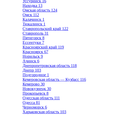
Уссурийск
16
Находка
13
Омская область
124
Омск
112
Калачинск
1
Тюкалинск
1
Ставропольский край
122
Ставрополь
31
Пятигорск
8
Ессентуки
7
Красноярский край
119
Красноярск
67
Норильск
9
Ачинск
6
Днепропетровская область
118
Днепр
103
Подгородное
1
Кемеровская область — Кузбасс
116
Кемерово
30
Новокузнецк
30
Прокопьевск
8
Одесская область
111
Одесса
81
Черноморск
6
Харьковская область
103