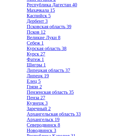
Республика Дагестан
40
Махачкала
15
Каспийск
5
Дербент
3
Псковская область
39
Псков
12
Великие Луки
8
Себеж
1
Курская область
38
Курск
27
Фатеж
1
Щигры
1
Липецкая область
37
Липецк
19
Елец
5
Грязи
2
Пензенская область
35
Пенза
27
Кузнецк
3
Заречный
2
Архангельская область
33
Архангельск
19
Северодвинск
8
Новодвинск
3
Республика Карелия
31