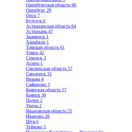
Оренбургская область
66
Оренбург
29
Орск
7
Бузулук
6
Астраханская область
64
Астрахань
47
Знаменск
1
Харабали
1
Томская область
61
Томск
42
Северск
3
Асино
1
Смоленская область
57
Смоленск
31
Вязьма
4
Сафоново
3
Брянская область
57
Брянск
39
Почеп
2
Унеча
2
Ивановская область
55
Иваново
28
Шуя
6
Тейково
5