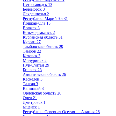
Петрозаводск
13
Беломорск
3
Лахденпохья
2
Республика Марий Эл
31
Йошкар-Ола
15
Волжск
3
Козьмодемьянск
2
Курганская область
31
Курган
27
Тамбовская область
29
Тамбов
22
Котовск
3
Мичуринск
2
Нур-Султан
29
Бишкек
28
Алматинская область
26
Каскелен
3
Талгар
3
Капшагай
3
Орловская область
26
Орел
21
Дмитровск
1
Мценск
1
Республика Северная Осетия — Алания
26