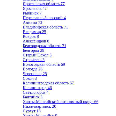
Ярославская область
77
Ярославль
47
Рыбинск
7
Переславль-Залесский
4
Алматы
73
Владимирская область
71
Владимир
25
Ковров
8
Александров
8
Белгородская область
71
Белгород
29
Старый Оскол
5
Строитель
3
Вологодская область
69
Вологда
26
Череповец
25
Сокол
3
Калининградская область
67
Калининград
46
Светлогорск
4
Балтийск
3
Ханты-Мансийский автономный округ
66
Нижневартовск
20
Сургут
18
Ханты-Мансийск
9