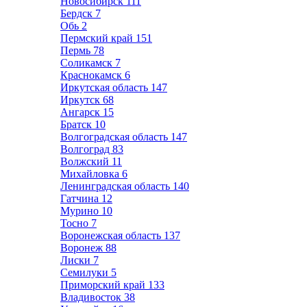
Новосибирск
111
Бердск
7
Обь
2
Пермский край
151
Пермь
78
Соликамск
7
Краснокамск
6
Иркутская область
147
Иркутск
68
Ангарск
15
Братск
10
Волгоградская область
147
Волгоград
83
Волжский
11
Михайловка
6
Ленинградская область
140
Гатчина
12
Мурино
10
Тосно
7
Воронежская область
137
Воронеж
88
Лиски
7
Семилуки
5
Приморский край
133
Владивосток
38