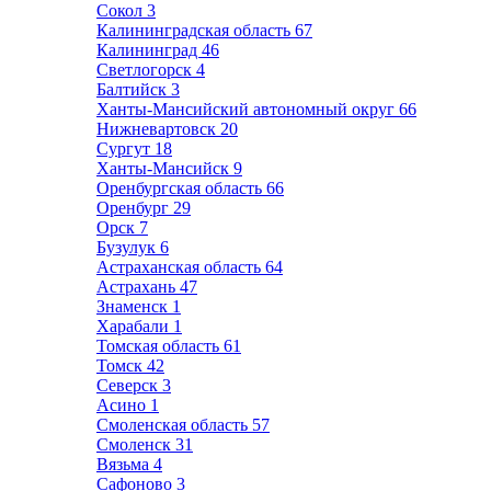
Сокол
3
Калининградская область
67
Калининград
46
Светлогорск
4
Балтийск
3
Ханты-Мансийский автономный округ
66
Нижневартовск
20
Сургут
18
Ханты-Мансийск
9
Оренбургская область
66
Оренбург
29
Орск
7
Бузулук
6
Астраханская область
64
Астрахань
47
Знаменск
1
Харабали
1
Томская область
61
Томск
42
Северск
3
Асино
1
Смоленская область
57
Смоленск
31
Вязьма
4
Сафоново
3