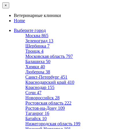
×
Ветеринарные клиники
Home
Выберите город
Москва
865
Зеленоград
13
Щербинка
7
Троицк
4
Московская область
797
Балашиха
50
Химки
40
Люберцы
38
Санкт-Петербург
451
Краснодарский край
410
Краснодар
155
Сочи
47
Новороссийск
28
Ростовская область
222
Ростов-на-Дону
109
Таганрог
16
Батайск
10
Нижегородская область
199
Нижний Новгород
101