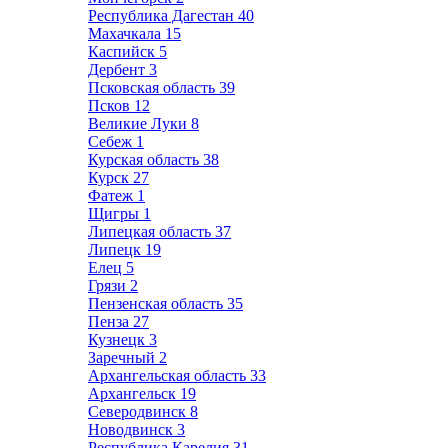
Республика Дагестан
40
Махачкала
15
Каспийск
5
Дербент
3
Псковская область
39
Псков
12
Великие Луки
8
Себеж
1
Курская область
38
Курск
27
Фатеж
1
Щигры
1
Липецкая область
37
Липецк
19
Елец
5
Грязи
2
Пензенская область
35
Пенза
27
Кузнецк
3
Заречный
2
Архангельская область
33
Архангельск
19
Северодвинск
8
Новодвинск
3
Республика Карелия
31