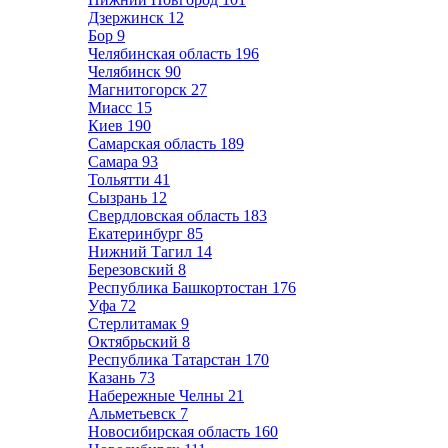
Дзержинск
12
Бор
9
Челябинская область
196
Челябинск
90
Магнитогорск
27
Миасс
15
Киев
190
Самарская область
189
Самара
93
Тольятти
41
Сызрань
12
Свердловская область
183
Екатеринбург
85
Нижний Тагил
14
Березовский
8
Республика Башкортостан
176
Уфа
72
Стерлитамак
9
Октябрьский
8
Республика Татарстан
170
Казань
73
Набережные Челны
21
Альметьевск
7
Новосибирская область
160