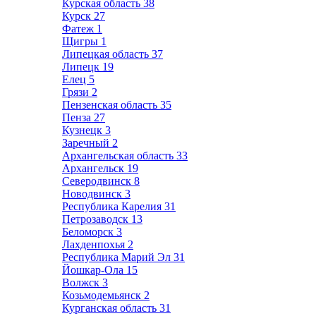
Курская область
38
Курск
27
Фатеж
1
Щигры
1
Липецкая область
37
Липецк
19
Елец
5
Грязи
2
Пензенская область
35
Пенза
27
Кузнецк
3
Заречный
2
Архангельская область
33
Архангельск
19
Северодвинск
8
Новодвинск
3
Республика Карелия
31
Петрозаводск
13
Беломорск
3
Лахденпохья
2
Республика Марий Эл
31
Йошкар-Ола
15
Волжск
3
Козьмодемьянск
2
Курганская область
31