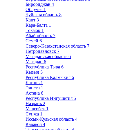
Биробиджан
4
Облучье
1
Чуйская область
8
Кант
3
Кара-Балта
1
Токмок
1
Абай область
7
Семей
6
Северо-Казахстанская область
7
Петропавловск
7
Магаданская область
6
Магадан
6
Республика Тыва
6
Кызыл
5
Республика Калмыкия
6
Лагань
1
Элиста
1
Астана
6
Республика Ингушетия
5
Назрань
2
Малгобек
1
Сунжа
1
Иссык-Кульская область
4
Каракол
4
Туркестанская область
4