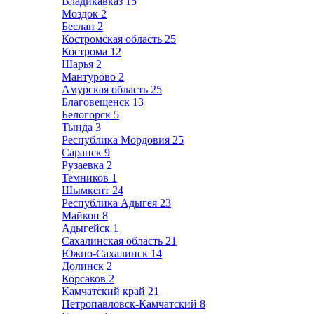
Владикавказ
15
Моздок
2
Беслан
2
Костромская область
25
Кострома
12
Шарья
2
Мантурово
2
Амурская область
25
Благовещенск
13
Белогорск
5
Тында
3
Республика Мордовия
25
Саранск
9
Рузаевка
2
Темников
1
Шымкент
24
Республика Адыгея
23
Майкоп
8
Адыгейск
1
Сахалинская область
21
Южно-Сахалинск
14
Долинск
2
Корсаков
2
Камчатский край
21
Петропавловск-Камчатский
8