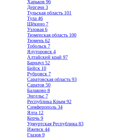
Харьков
96
Дергачи
3
Тульская область
101
Тула
46
Щёкино
7
Узловая
6
Тюменская область
100
Тюмень
62
Тобольск
7
Ялуторовск
4
Алтайский край
97
Барнаул
52
Бийск
10
Рубцовск
7
Саратовская область
93
Саратов
50
Балаково
8
Энгельс
7
Республика Крым
92
Симферополь
34
Ялта
12
Керчь
9
Удмуртская Республика
83
Ижевск
44
Глазов
9