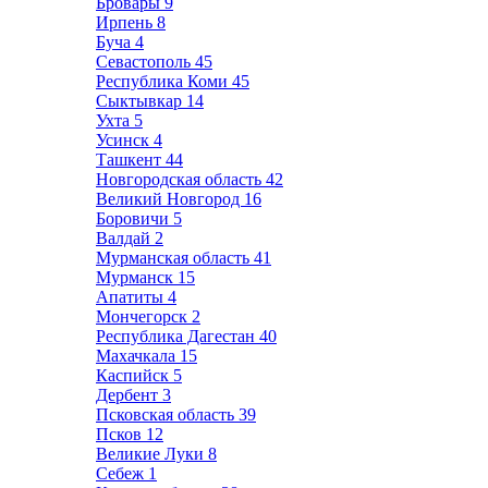
Бровары
9
Ирпень
8
Буча
4
Севастополь
45
Республика Коми
45
Сыктывкар
14
Ухта
5
Усинск
4
Ташкент
44
Новгородская область
42
Великий Новгород
16
Боровичи
5
Валдай
2
Мурманская область
41
Мурманск
15
Апатиты
4
Мончегорск
2
Республика Дагестан
40
Махачкала
15
Каспийск
5
Дербент
3
Псковская область
39
Псков
12
Великие Луки
8
Себеж
1