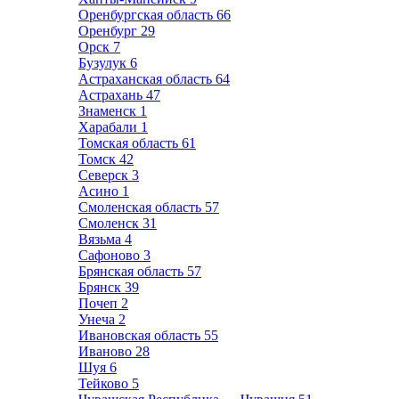
Оренбургская область
66
Оренбург
29
Орск
7
Бузулук
6
Астраханская область
64
Астрахань
47
Знаменск
1
Харабали
1
Томская область
61
Томск
42
Северск
3
Асино
1
Смоленская область
57
Смоленск
31
Вязьма
4
Сафоново
3
Брянская область
57
Брянск
39
Почеп
2
Унеча
2
Ивановская область
55
Иваново
28
Шуя
6
Тейково
5