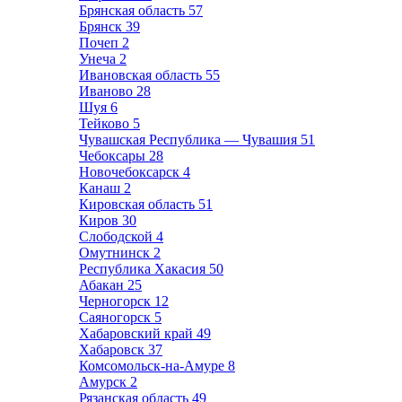
Брянская область
57
Брянск
39
Почеп
2
Унеча
2
Ивановская область
55
Иваново
28
Шуя
6
Тейково
5
Чувашская Республика — Чувашия
51
Чебоксары
28
Новочебоксарск
4
Канаш
2
Кировская область
51
Киров
30
Слободской
4
Омутнинск
2
Республика Хакасия
50
Абакан
25
Черногорск
12
Саяногорск
5
Хабаровский край
49
Хабаровск
37
Комсомольск-на-Амуре
8
Амурск
2
Рязанская область
49