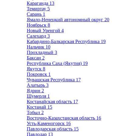
Караганда
13
Темиртау
5
Сарань
1
Ямало-Ненецкий автономный округ
20
Ноябрьск
8
Новый Уренгой
4
Салехард
3
Кабардино-Балкарская Республика
19
Нальчик
10
Прохладный
3
Баксан
2
Республика Саха (Якутия)
19
Якутск
8
Покровск
1
Чувашская Республика
17
Алатырь
3
Ядрин
2
Шумерля
1
Костанайская область
17
Костанай
15
Тобыл
2
Восточно-Казахстанская область
16
Усть-Каменогорск
16
Павлодарская область
15
Павлодар
13