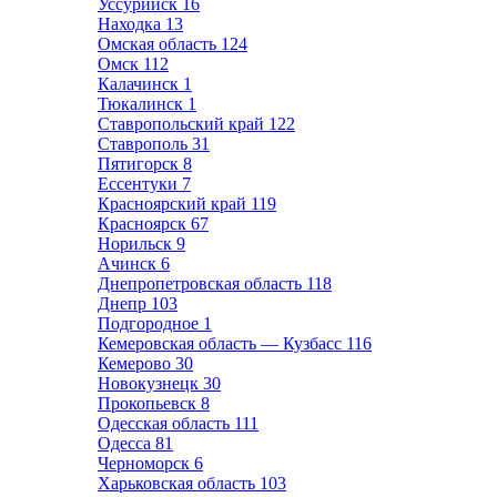
Уссурийск
16
Находка
13
Омская область
124
Омск
112
Калачинск
1
Тюкалинск
1
Ставропольский край
122
Ставрополь
31
Пятигорск
8
Ессентуки
7
Красноярский край
119
Красноярск
67
Норильск
9
Ачинск
6
Днепропетровская область
118
Днепр
103
Подгородное
1
Кемеровская область — Кузбасс
116
Кемерово
30
Новокузнецк
30
Прокопьевск
8
Одесская область
111
Одесса
81
Черноморск
6
Харьковская область
103