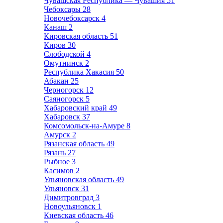
Чувашская Республика — Чувашия
51
Чебоксары
28
Новочебоксарск
4
Канаш
2
Кировская область
51
Киров
30
Слободской
4
Омутнинск
2
Республика Хакасия
50
Абакан
25
Черногорск
12
Саяногорск
5
Хабаровский край
49
Хабаровск
37
Комсомольск-на-Амуре
8
Амурск
2
Рязанская область
49
Рязань
27
Рыбное
3
Касимов
2
Ульяновская область
49
Ульяновск
31
Димитровград
3
Новоульяновск
1
Киевская область
46