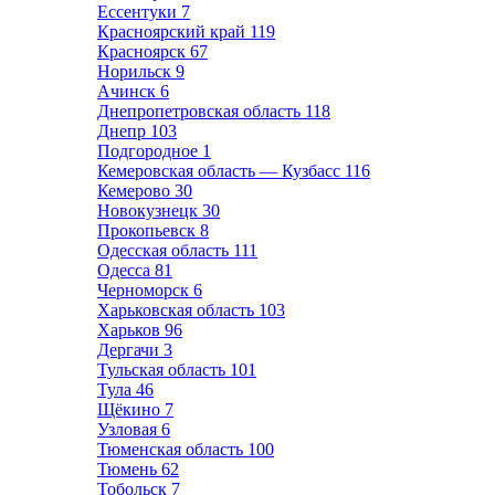
Ессентуки
7
Красноярский край
119
Красноярск
67
Норильск
9
Ачинск
6
Днепропетровская область
118
Днепр
103
Подгородное
1
Кемеровская область — Кузбасс
116
Кемерово
30
Новокузнецк
30
Прокопьевск
8
Одесская область
111
Одесса
81
Черноморск
6
Харьковская область
103
Харьков
96
Дергачи
3
Тульская область
101
Тула
46
Щёкино
7
Узловая
6
Тюменская область
100
Тюмень
62
Тобольск
7