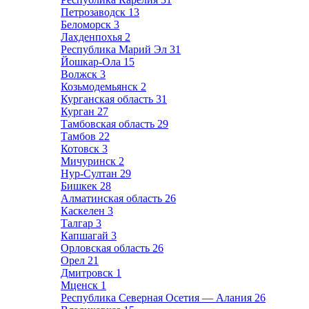
Петрозаводск
13
Беломорск
3
Лахденпохья
2
Республика Марий Эл
31
Йошкар-Ола
15
Волжск
3
Козьмодемьянск
2
Курганская область
31
Курган
27
Тамбовская область
29
Тамбов
22
Котовск
3
Мичуринск
2
Нур-Султан
29
Бишкек
28
Алматинская область
26
Каскелен
3
Талгар
3
Капшагай
3
Орловская область
26
Орел
21
Дмитровск
1
Мценск
1
Республика Северная Осетия — Алания
26