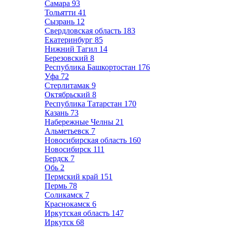
Самара
93
Тольятти
41
Сызрань
12
Свердловская область
183
Екатеринбург
85
Нижний Тагил
14
Березовский
8
Республика Башкортостан
176
Уфа
72
Стерлитамак
9
Октябрьский
8
Республика Татарстан
170
Казань
73
Набережные Челны
21
Альметьевск
7
Новосибирская область
160
Новосибирск
111
Бердск
7
Обь
2
Пермский край
151
Пермь
78
Соликамск
7
Краснокамск
6
Иркутская область
147
Иркутск
68