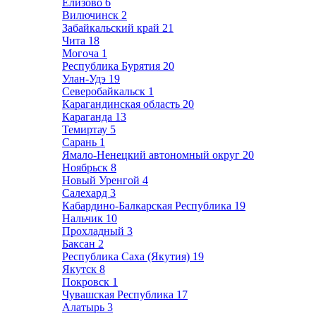
Елизово
6
Вилючинск
2
Забайкальский край
21
Чита
18
Могоча
1
Республика Бурятия
20
Улан-Удэ
19
Северобайкальск
1
Карагандинская область
20
Караганда
13
Темиртау
5
Сарань
1
Ямало-Ненецкий автономный округ
20
Ноябрьск
8
Новый Уренгой
4
Салехард
3
Кабардино-Балкарская Республика
19
Нальчик
10
Прохладный
3
Баксан
2
Республика Саха (Якутия)
19
Якутск
8
Покровск
1
Чувашская Республика
17
Алатырь
3