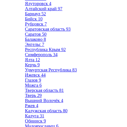
Ялуторовск
4
Алтайский край
97
Барнаул
52
Бийск
10
Рубцовск
7
Саратовская область
93
Саратов
50
Балаково
8
Энгельс
7
Республика Крым
92
Симферополь
34
Ялта
12
Керчь
9
Удмуртская Республика
83
Ижевск
44
Глазов
9
Можга
6
Тверская область
81
Тверь
29
Вышний Волочёк
4
Ржев
4
Калужская область
80
Калуга
31
Обнинск
9
Малоярославец
6