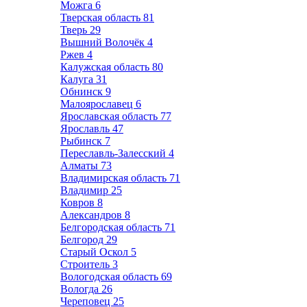
Можга
6
Тверская область
81
Тверь
29
Вышний Волочёк
4
Ржев
4
Калужская область
80
Калуга
31
Обнинск
9
Малоярославец
6
Ярославская область
77
Ярославль
47
Рыбинск
7
Переславль-Залесский
4
Алматы
73
Владимирская область
71
Владимир
25
Ковров
8
Александров
8
Белгородская область
71
Белгород
29
Старый Оскол
5
Строитель
3
Вологодская область
69
Вологда
26
Череповец
25