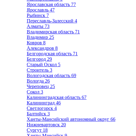
Ярославская область
77
Ярославль
47
Рыбинск
7
Переславль-Залесский
4
Алматы
73
Владимирская область
71
Владимир
25
Ковров
8
Александров
8
Белгородская область
71
Белгород
29
Старый Оскол
5
Строитель
3
Вологодская область
69
Вологда
26
Череповец
25
Сокол
3
Калининградская область
67
Калининград
46
Светлогорск
4
Балтийск
3
Ханты-Мансийский автономный округ
66
Нижневартовск
20
Сургут
18
Ханты-Мансийск
9