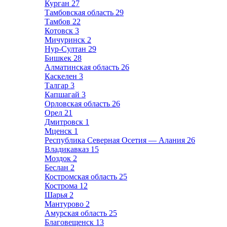
Курган
27
Тамбовская область
29
Тамбов
22
Котовск
3
Мичуринск
2
Нур-Султан
29
Бишкек
28
Алматинская область
26
Каскелен
3
Талгар
3
Капшагай
3
Орловская область
26
Орел
21
Дмитровск
1
Мценск
1
Республика Северная Осетия — Алания
26
Владикавказ
15
Моздок
2
Беслан
2
Костромская область
25
Кострома
12
Шарья
2
Мантурово
2
Амурская область
25
Благовещенск
13