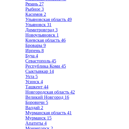
Рязань
27
Рыбное
3
Касимов
2
Ульяновская область
49
Ульяновск
31
Димитровград
3
Новоульяновск
1
Киевская область
46
Бровары
9
Ирпень
8
Буча
4
Севастополь
45
Республика Коми
45
Сыктывкар
14
Ухта
5
Усинск
4
Ташкент
44
Новгородская область
42
Великий Новгород
16
Боровичи
5
Валдай
2
Мурманская область
41
Мурманск
15
Апатиты
4
Мончегорск
2