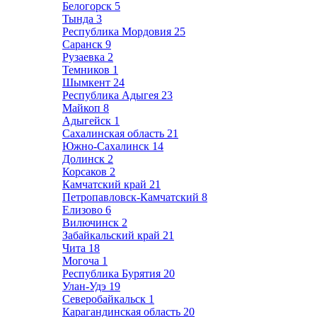
Белогорск
5
Тында
3
Республика Мордовия
25
Саранск
9
Рузаевка
2
Темников
1
Шымкент
24
Республика Адыгея
23
Майкоп
8
Адыгейск
1
Сахалинская область
21
Южно-Сахалинск
14
Долинск
2
Корсаков
2
Камчатский край
21
Петропавловск-Камчатский
8
Елизово
6
Вилючинск
2
Забайкальский край
21
Чита
18
Могоча
1
Республика Бурятия
20
Улан-Удэ
19
Северобайкальск
1
Карагандинская область
20