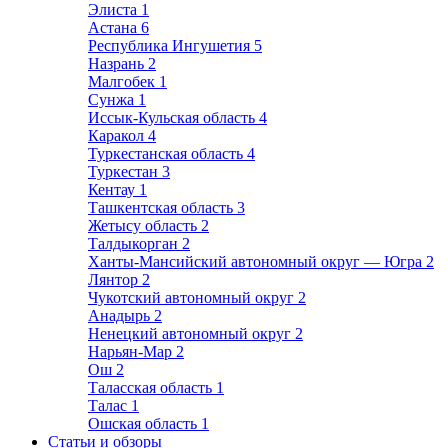
Элиста
1
Астана
6
Республика Ингушетия
5
Назрань
2
Малгобек
1
Сунжа
1
Иссык-Кульская область
4
Каракол
4
Туркестанская область
4
Туркестан
3
Кентау
1
Ташкентская область
3
Жетысу область
2
Талдыкорган
2
Ханты-Мансийский автономный округ — Югра
2
Лянтор
2
Чукотский автономный округ
2
Анадырь
2
Ненецкий автономный округ
2
Нарьян-Мар
2
Ош
2
Таласская область
1
Талас
1
Ошская область
1
Статьи и обзоры