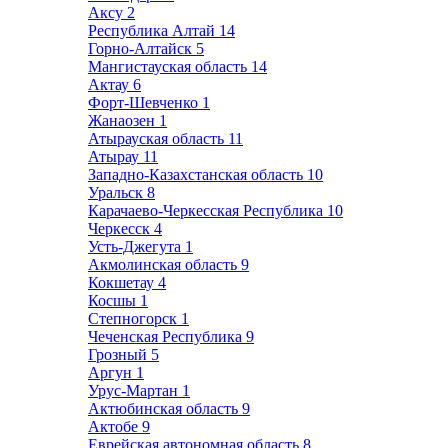
Аксу
2
Республика Алтай
14
Горно-Алтайск
5
Мангистауская область
14
Актау
6
Форт-Шевченко
1
Жанаозен
1
Атырауская область
11
Атырау
11
Западно-Казахстанская область
10
Уральск
8
Карачаево-Черкесская Республика
10
Черкесск
4
Усть-Джегута
1
Акмолинская область
9
Кокшетау
4
Косшы
1
Степногорск
1
Чеченская Республика
9
Грозный
5
Аргун
1
Урус-Мартан
1
Актюбинская область
9
Актобе
9
Еврейская автономная область
8