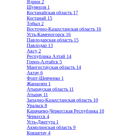
Ядрин
2
Шумерля
1
Костанайская область
17
Костанай
15
Тобыл
2
Восточно-Казахстанская область
16
Усть-Каменогорск
16
Павлодарская область
15
Павлодар
13
Аксу
2
Республика Алтай
14
Горно-Алтайск
5
Мангистауская область
14
Актау
6
Форт-Шевченко
1
Жанаозен
1
Атырауская область
11
Атырау
11
Западно-Казахстанская область
10
Уральск
8
Карачаево-Черкесская Республика
10
Черкесск
4
Усть-Джегута
1
Акмолинская область
9
Кокшетау
4