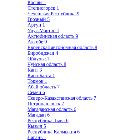
Косшы
1
Степногорск
1
Чеченская Республика
9
Грозный
5
Аргун
1
Урус-Мартан
1
Актюбинская область
9
Актобе
9
Еврейская автономная область
8
Биробиджан
4
Облучье
1
Чуйская область
8
Кант
3
Кара-Балта
1
Токмок
1
Абай область
7
Семей
6
Северо-Казахстанская область
7
Петропавловск
7
Магаданская область
6
Магадан
6
Республика Тыва
6
Кызыл
5
Республика Калмыкия
6
Лагань
1