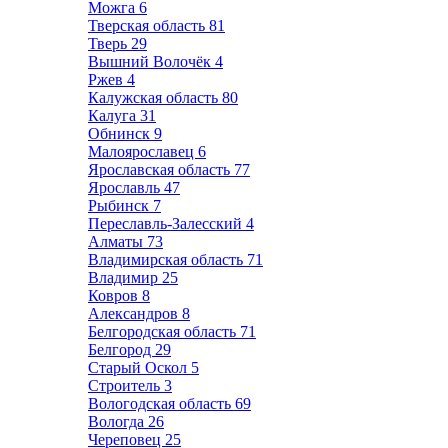
Можга
6
Тверская область
81
Тверь
29
Вышний Волочёк
4
Ржев
4
Калужская область
80
Калуга
31
Обнинск
9
Малоярославец
6
Ярославская область
77
Ярославль
47
Рыбинск
7
Переславль-Залесский
4
Алматы
73
Владимирская область
71
Владимир
25
Ковров
8
Александров
8
Белгородская область
71
Белгород
29
Старый Оскол
5
Строитель
3
Вологодская область
69
Вологда
26
Череповец
25