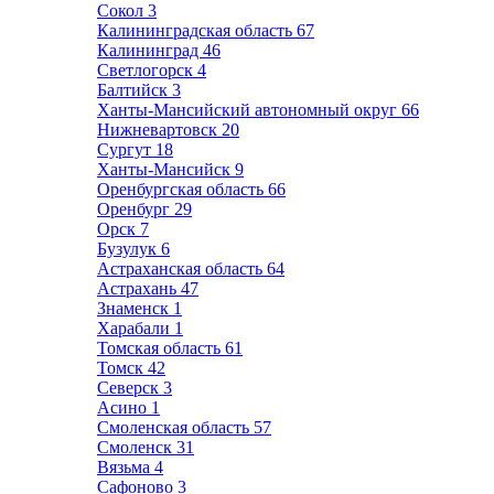
Сокол
3
Калининградская область
67
Калининград
46
Светлогорск
4
Балтийск
3
Ханты-Мансийский автономный округ
66
Нижневартовск
20
Сургут
18
Ханты-Мансийск
9
Оренбургская область
66
Оренбург
29
Орск
7
Бузулук
6
Астраханская область
64
Астрахань
47
Знаменск
1
Харабали
1
Томская область
61
Томск
42
Северск
3
Асино
1
Смоленская область
57
Смоленск
31
Вязьма
4
Сафоново
3