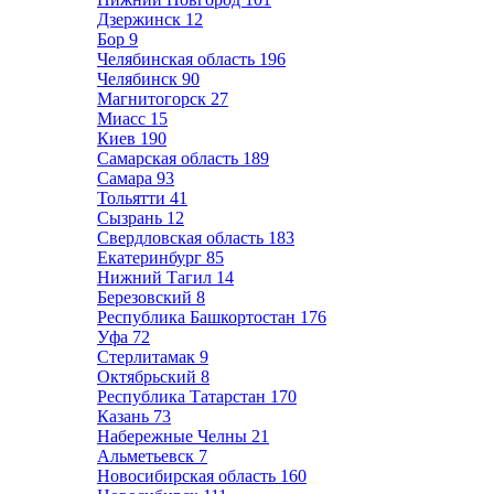
Дзержинск
12
Бор
9
Челябинская область
196
Челябинск
90
Магнитогорск
27
Миасс
15
Киев
190
Самарская область
189
Самара
93
Тольятти
41
Сызрань
12
Свердловская область
183
Екатеринбург
85
Нижний Тагил
14
Березовский
8
Республика Башкортостан
176
Уфа
72
Стерлитамак
9
Октябрьский
8
Республика Татарстан
170
Казань
73
Набережные Челны
21
Альметьевск
7
Новосибирская область
160