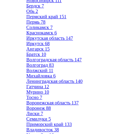
Новосибирск
111
Бердск
7
Обь
2
Пермский край
151
Пермь
78
Соликамск
7
Краснокамск
6
Иркутская область
147
Иркутск
68
Ангарск
15
Братск
10
Волгоградская область
147
Волгоград
83
Волжский
11
Михайловка
6
Ленинградская область
140
Гатчина
12
Мурино
10
Тосно
7
Воронежская область
137
Воронеж
88
Лиски
7
Семилуки
5
Приморский край
133
Владивосток
38