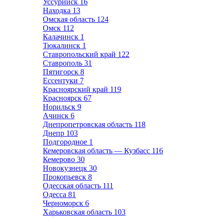
Уссурийск
16
Находка
13
Омская область
124
Омск
112
Калачинск
1
Тюкалинск
1
Ставропольский край
122
Ставрополь
31
Пятигорск
8
Ессентуки
7
Красноярский край
119
Красноярск
67
Норильск
9
Ачинск
6
Днепропетровская область
118
Днепр
103
Подгородное
1
Кемеровская область — Кузбасс
116
Кемерово
30
Новокузнецк
30
Прокопьевск
8
Одесская область
111
Одесса
81
Черноморск
6
Харьковская область
103