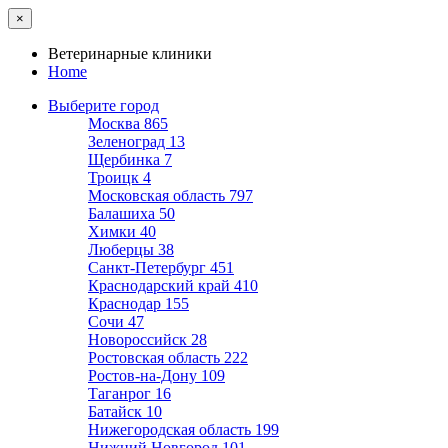
×
Ветеринарные клиники
Home
Выберите город
Москва
865
Зеленоград
13
Щербинка
7
Троицк
4
Московская область
797
Балашиха
50
Химки
40
Люберцы
38
Санкт-Петербург
451
Краснодарский край
410
Краснодар
155
Сочи
47
Новороссийск
28
Ростовская область
222
Ростов-на-Дону
109
Таганрог
16
Батайск
10
Нижегородская область
199
Нижний Новгород
101