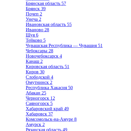
Брянская область
57
Брянск
39
Почеп
2
Унеча
2
Ивановская область
55
Иваново
28
Шуя
6
Тейково
5
Чувашская Республика — Чувашия
51
Чебоксары
28
Новочебоксарск
4
Канаш
2
Кировская область
51
Киров
30
Слободской
4
Омутнинск
2
Республика Хакасия
50
Абакан
25
Черногорск
12
Саяногорск
5
Хабаровский край
49
Хабаровск
37
Комсомольск-на-Амуре
8
Амурск
2
Рязанская область
49