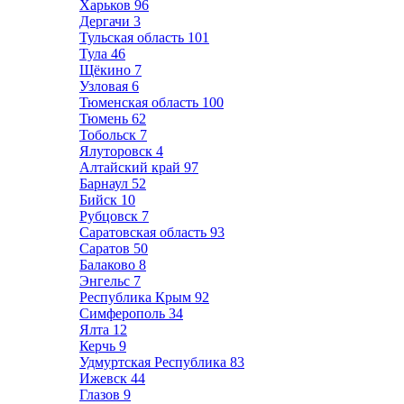
Харьков
96
Дергачи
3
Тульская область
101
Тула
46
Щёкино
7
Узловая
6
Тюменская область
100
Тюмень
62
Тобольск
7
Ялуторовск
4
Алтайский край
97
Барнаул
52
Бийск
10
Рубцовск
7
Саратовская область
93
Саратов
50
Балаково
8
Энгельс
7
Республика Крым
92
Симферополь
34
Ялта
12
Керчь
9
Удмуртская Республика
83
Ижевск
44
Глазов
9