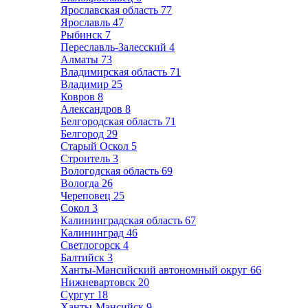
Ярославская область
77
Ярославль
47
Рыбинск
7
Переславль-Залесский
4
Алматы
73
Владимирская область
71
Владимир
25
Ковров
8
Александров
8
Белгородская область
71
Белгород
29
Старый Оскол
5
Строитель
3
Вологодская область
69
Вологда
26
Череповец
25
Сокол
3
Калининградская область
67
Калининград
46
Светлогорск
4
Балтийск
3
Ханты-Мансийский автономный округ
66
Нижневартовск
20
Сургут
18
Ханты-Мансийск
9