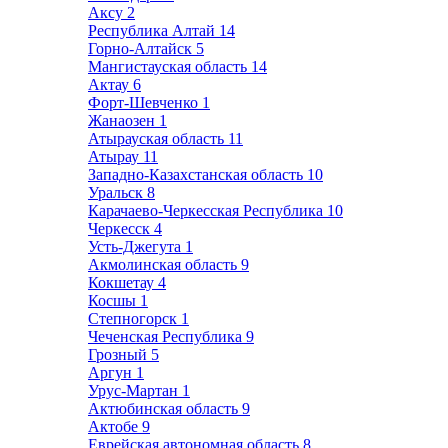
Аксу
2
Республика Алтай
14
Горно-Алтайск
5
Мангистауская область
14
Актау
6
Форт-Шевченко
1
Жанаозен
1
Атырауская область
11
Атырау
11
Западно-Казахстанская область
10
Уральск
8
Карачаево-Черкесская Республика
10
Черкесск
4
Усть-Джегута
1
Акмолинская область
9
Кокшетау
4
Косшы
1
Степногорск
1
Чеченская Республика
9
Грозный
5
Аргун
1
Урус-Мартан
1
Актюбинская область
9
Актобе
9
Еврейская автономная область
8