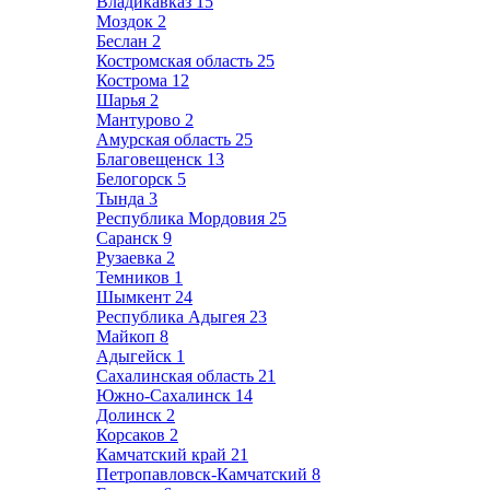
Владикавказ
15
Моздок
2
Беслан
2
Костромская область
25
Кострома
12
Шарья
2
Мантурово
2
Амурская область
25
Благовещенск
13
Белогорск
5
Тында
3
Республика Мордовия
25
Саранск
9
Рузаевка
2
Темников
1
Шымкент
24
Республика Адыгея
23
Майкоп
8
Адыгейск
1
Сахалинская область
21
Южно-Сахалинск
14
Долинск
2
Корсаков
2
Камчатский край
21
Петропавловск-Камчатский
8