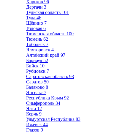
Харьков
96
Дергачи
3
Тульская область
101
Тула
46
Щёкино
7
Узловая
6
Тюменская область
100
Тюмень
62
Тобольск
7
Ялуторовск
4
Алтайский край
97
Барнаул
52
Бийск
10
Рубцовск
7
Саратовская область
93
Саратов
50
Балаково
8
Энгельс
7
Республика Крым
92
Симферополь
34
Ялта
12
Керчь
9
Удмуртская Республика
83
Ижевск
44
Глазов
9