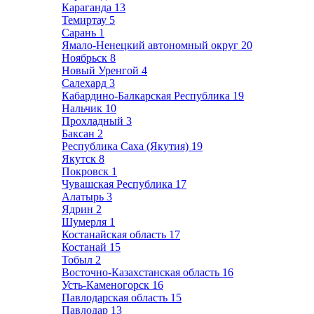
Караганда
13
Темиртау
5
Сарань
1
Ямало-Ненецкий автономный округ
20
Ноябрьск
8
Новый Уренгой
4
Салехард
3
Кабардино-Балкарская Республика
19
Нальчик
10
Прохладный
3
Баксан
2
Республика Саха (Якутия)
19
Якутск
8
Покровск
1
Чувашская Республика
17
Алатырь
3
Ядрин
2
Шумерля
1
Костанайская область
17
Костанай
15
Тобыл
2
Восточно-Казахстанская область
16
Усть-Каменогорск
16
Павлодарская область
15
Павлодар
13