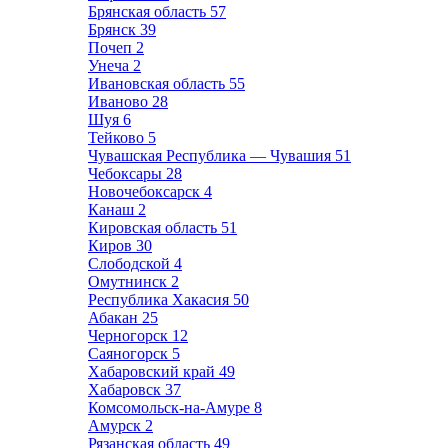
Брянская область
57
Брянск
39
Почеп
2
Унеча
2
Ивановская область
55
Иваново
28
Шуя
6
Тейково
5
Чувашская Республика — Чувашия
51
Чебоксары
28
Новочебоксарск
4
Канаш
2
Кировская область
51
Киров
30
Слободской
4
Омутнинск
2
Республика Хакасия
50
Абакан
25
Черногорск
12
Саяногорск
5
Хабаровский край
49
Хабаровск
37
Комсомольск-на-Амуре
8
Амурск
2
Рязанская область
49