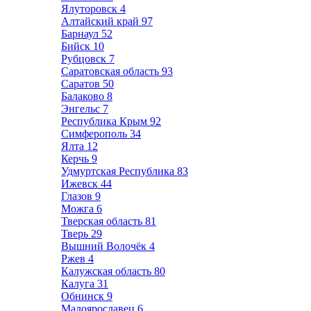
Ялуторовск
4
Алтайский край
97
Барнаул
52
Бийск
10
Рубцовск
7
Саратовская область
93
Саратов
50
Балаково
8
Энгельс
7
Республика Крым
92
Симферополь
34
Ялта
12
Керчь
9
Удмуртская Республика
83
Ижевск
44
Глазов
9
Можга
6
Тверская область
81
Тверь
29
Вышний Волочёк
4
Ржев
4
Калужская область
80
Калуга
31
Обнинск
9
Малоярославец
6