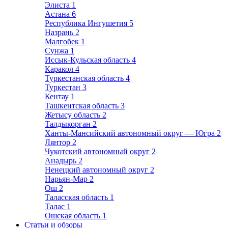
Элиста
1
Астана
6
Республика Ингушетия
5
Назрань
2
Малгобек
1
Сунжа
1
Иссык-Кульская область
4
Каракол
4
Туркестанская область
4
Туркестан
3
Кентау
1
Ташкентская область
3
Жетысу область
2
Талдыкорган
2
Ханты-Мансийский автономный округ — Югра
2
Лянтор
2
Чукотский автономный округ
2
Анадырь
2
Ненецкий автономный округ
2
Нарьян-Мар
2
Ош
2
Таласская область
1
Талас
1
Ошская область
1
Статьи и обзоры