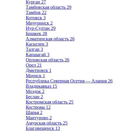
Курган
27
Тамбовская область
29
Тамбов
22
Котовск
3
Мичуринск
2
Нур-Султан
29
Бишкек
28
Алматинская область
26
Каскелен
3
Талгар
3
Капшагай
3
Орловская область
26
Орел
21
Дмитровск
1
Мценск
1
Республика Северная Осетия — Алания
26
Владикавказ
15
Моздок
2
Беслан
2
Костромская область
25
Кострома
12
Шарья
2
Мантурово
2
Амурская область
25
Благовещенск
13