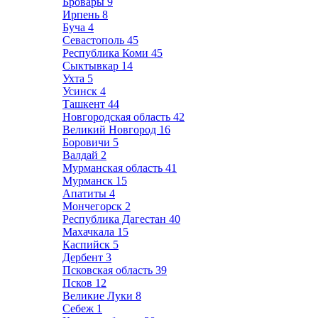
Бровары
9
Ирпень
8
Буча
4
Севастополь
45
Республика Коми
45
Сыктывкар
14
Ухта
5
Усинск
4
Ташкент
44
Новгородская область
42
Великий Новгород
16
Боровичи
5
Валдай
2
Мурманская область
41
Мурманск
15
Апатиты
4
Мончегорск
2
Республика Дагестан
40
Махачкала
15
Каспийск
5
Дербент
3
Псковская область
39
Псков
12
Великие Луки
8
Себеж
1