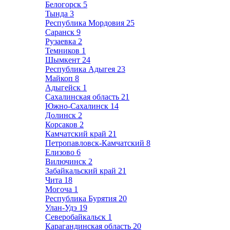
Белогорск
5
Тында
3
Республика Мордовия
25
Саранск
9
Рузаевка
2
Темников
1
Шымкент
24
Республика Адыгея
23
Майкоп
8
Адыгейск
1
Сахалинская область
21
Южно-Сахалинск
14
Долинск
2
Корсаков
2
Камчатский край
21
Петропавловск-Камчатский
8
Елизово
6
Вилючинск
2
Забайкальский край
21
Чита
18
Могоча
1
Республика Бурятия
20
Улан-Удэ
19
Северобайкальск
1
Карагандинская область
20