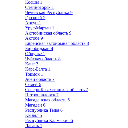
Косшы
1
Степногорск
1
Чеченская Республика
9
Грозный
5
Аргун
1
Урус-Мартан
1
Актюбинская область
9
Актобе
9
Еврейская автономная область
8
Биробиджан
4
Облучье
1
Чуйская область
8
Кант
3
Кара-Балта
1
Токмок
1
Абай область
7
Семей
6
Северо-Казахстанская область
7
Петропавловск
7
Магаданская область
6
Магадан
6
Республика Тыва
6
Кызыл
5
Республика Калмыкия
6
Лагань
1