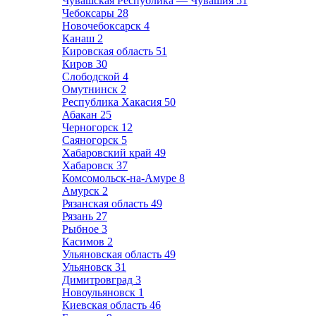
Чувашская Республика — Чувашия
51
Чебоксары
28
Новочебоксарск
4
Канаш
2
Кировская область
51
Киров
30
Слободской
4
Омутнинск
2
Республика Хакасия
50
Абакан
25
Черногорск
12
Саяногорск
5
Хабаровский край
49
Хабаровск
37
Комсомольск-на-Амуре
8
Амурск
2
Рязанская область
49
Рязань
27
Рыбное
3
Касимов
2
Ульяновская область
49
Ульяновск
31
Димитровград
3
Новоульяновск
1
Киевская область
46