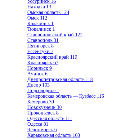
Уссурийск
16
Находка
13
Омская область
124
Омск
112
Калачинск
1
Тюкалинск
1
Ставропольский край
122
Ставрополь
31
Пятигорск
8
Ессентуки
7
Красноярский край
119
Красноярск
67
Норильск
9
Ачинск
6
Днепропетровская область
118
Днепр
103
Подгородное
1
Кемеровская область — Кузбасс
116
Кемерово
30
Новокузнецк
30
Прокопьевск
8
Одесская область
111
Одесса
81
Черноморск
6
Харьковская область
103