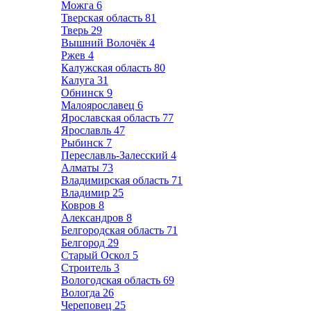
Можга
6
Тверская область
81
Тверь
29
Вышний Волочёк
4
Ржев
4
Калужская область
80
Калуга
31
Обнинск
9
Малоярославец
6
Ярославская область
77
Ярославль
47
Рыбинск
7
Переславль-Залесский
4
Алматы
73
Владимирская область
71
Владимир
25
Ковров
8
Александров
8
Белгородская область
71
Белгород
29
Старый Оскол
5
Строитель
3
Вологодская область
69
Вологда
26
Череповец
25