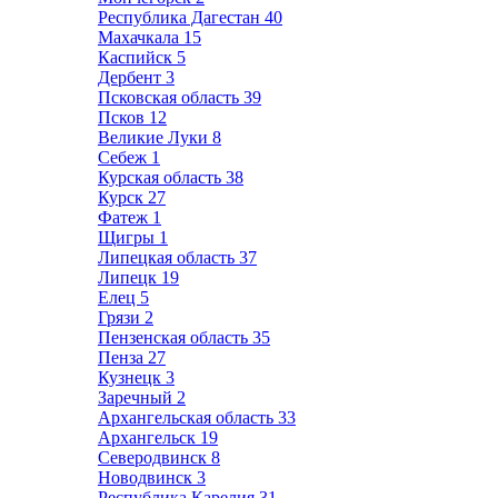
Республика Дагестан
40
Махачкала
15
Каспийск
5
Дербент
3
Псковская область
39
Псков
12
Великие Луки
8
Себеж
1
Курская область
38
Курск
27
Фатеж
1
Щигры
1
Липецкая область
37
Липецк
19
Елец
5
Грязи
2
Пензенская область
35
Пенза
27
Кузнецк
3
Заречный
2
Архангельская область
33
Архангельск
19
Северодвинск
8
Новодвинск
3
Республика Карелия
31