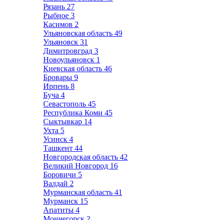
Рязань
27
Рыбное
3
Касимов
2
Ульяновская область
49
Ульяновск
31
Димитровград
3
Новоульяновск
1
Киевская область
46
Бровары
9
Ирпень
8
Буча
4
Севастополь
45
Республика Коми
45
Сыктывкар
14
Ухта
5
Усинск
4
Ташкент
44
Новгородская область
42
Великий Новгород
16
Боровичи
5
Валдай
2
Мурманская область
41
Мурманск
15
Апатиты
4
Мончегорск
2