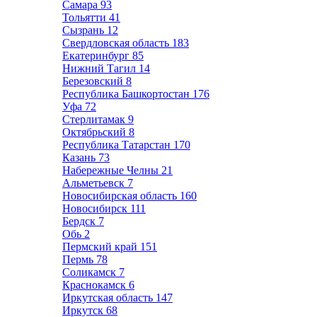
Самара
93
Тольятти
41
Сызрань
12
Свердловская область
183
Екатеринбург
85
Нижний Тагил
14
Березовский
8
Республика Башкортостан
176
Уфа
72
Стерлитамак
9
Октябрьский
8
Республика Татарстан
170
Казань
73
Набережные Челны
21
Альметьевск
7
Новосибирская область
160
Новосибирск
111
Бердск
7
Обь
2
Пермский край
151
Пермь
78
Соликамск
7
Краснокамск
6
Иркутская область
147
Иркутск
68