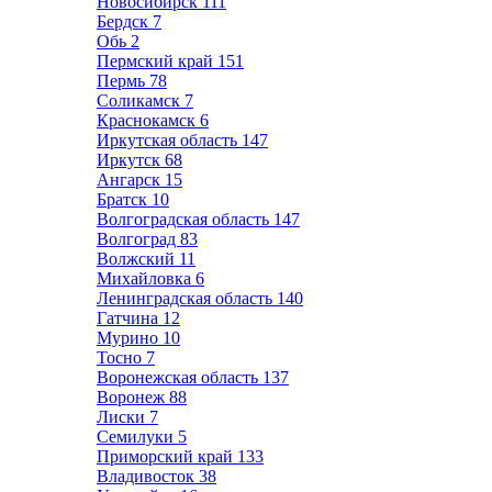
Новосибирск
111
Бердск
7
Обь
2
Пермский край
151
Пермь
78
Соликамск
7
Краснокамск
6
Иркутская область
147
Иркутск
68
Ангарск
15
Братск
10
Волгоградская область
147
Волгоград
83
Волжский
11
Михайловка
6
Ленинградская область
140
Гатчина
12
Мурино
10
Тосно
7
Воронежская область
137
Воронеж
88
Лиски
7
Семилуки
5
Приморский край
133
Владивосток
38