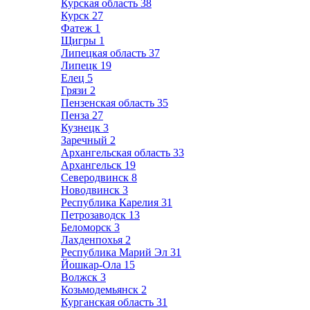
Курская область
38
Курск
27
Фатеж
1
Щигры
1
Липецкая область
37
Липецк
19
Елец
5
Грязи
2
Пензенская область
35
Пенза
27
Кузнецк
3
Заречный
2
Архангельская область
33
Архангельск
19
Северодвинск
8
Новодвинск
3
Республика Карелия
31
Петрозаводск
13
Беломорск
3
Лахденпохья
2
Республика Марий Эл
31
Йошкар-Ола
15
Волжск
3
Козьмодемьянск
2
Курганская область
31