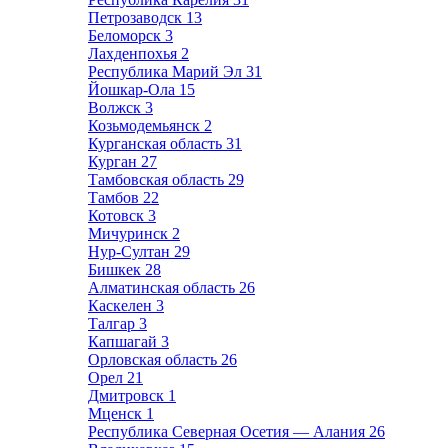
Петрозаводск
13
Беломорск
3
Лахденпохья
2
Республика Марий Эл
31
Йошкар-Ола
15
Волжск
3
Козьмодемьянск
2
Курганская область
31
Курган
27
Тамбовская область
29
Тамбов
22
Котовск
3
Мичуринск
2
Нур-Султан
29
Бишкек
28
Алматинская область
26
Каскелен
3
Талгар
3
Капшагай
3
Орловская область
26
Орел
21
Дмитровск
1
Мценск
1
Республика Северная Осетия — Алания
26