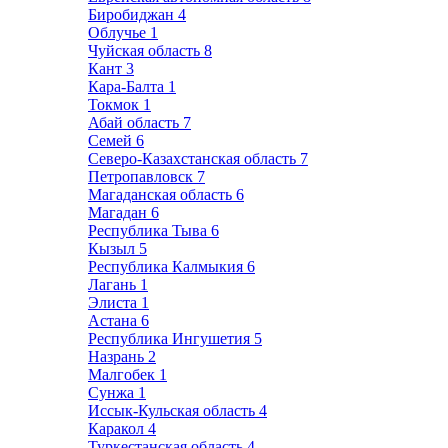
Биробиджан
4
Облучье
1
Чуйская область
8
Кант
3
Кара-Балта
1
Токмок
1
Абай область
7
Семей
6
Северо-Казахстанская область
7
Петропавловск
7
Магаданская область
6
Магадан
6
Республика Тыва
6
Кызыл
5
Республика Калмыкия
6
Лагань
1
Элиста
1
Астана
6
Республика Ингушетия
5
Назрань
2
Малгобек
1
Сунжа
1
Иссык-Кульская область
4
Каракол
4
Туркестанская область
4