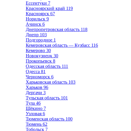
Ессентуки
7
Красноярский край
119
Красноярск
67
Норильск
9
Ачинск
6
Днепропетровская область
118
Днепр
103
Подгородное
1
Кемеровская область — Кузбасс
116
Кемерово
30
Новокузнецк
30
Прокопьевск
8
Одесская область
111
Одесса
81
Черноморск
6
Харьковская область
103
Харьков
96
Дергачи
3
Тульская область
101
Тула
46
Щёкино
7
Узловая
6
Тюменская область
100
Тюмень
62
Тобольск
7