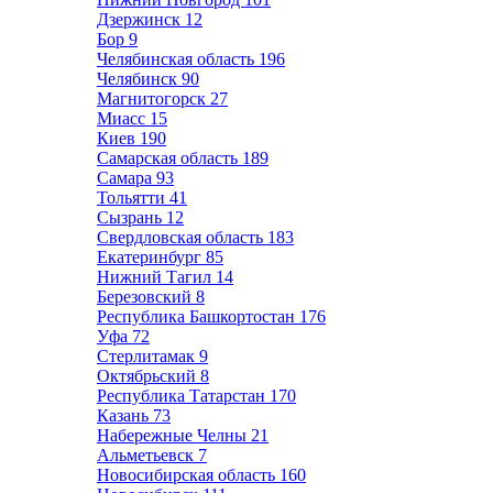
Дзержинск
12
Бор
9
Челябинская область
196
Челябинск
90
Магнитогорск
27
Миасс
15
Киев
190
Самарская область
189
Самара
93
Тольятти
41
Сызрань
12
Свердловская область
183
Екатеринбург
85
Нижний Тагил
14
Березовский
8
Республика Башкортостан
176
Уфа
72
Стерлитамак
9
Октябрьский
8
Республика Татарстан
170
Казань
73
Набережные Челны
21
Альметьевск
7
Новосибирская область
160