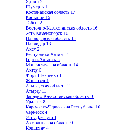
Ядрин
2
Шумерля
1
Костанайская область
17
Костанай
15
Тобыл
2
Восточно-Казахстанская область
16
Усть-Каменогорск
16
Павлодарская область
15
Павлодар
13
Аксу
2
Республика Алтай
14
Горно-Алтайск
5
Мангистауская область
14
Актау
6
Форт-Шевченко
1
Жанаозен
1
Атырауская область
11
Атырау
11
Западно-Казахстанская область
10
Уральск
8
Карачаево-Черкесская Республика
10
Черкесск
4
Усть-Джегута
1
Акмолинская область
9
Кокшетау
4