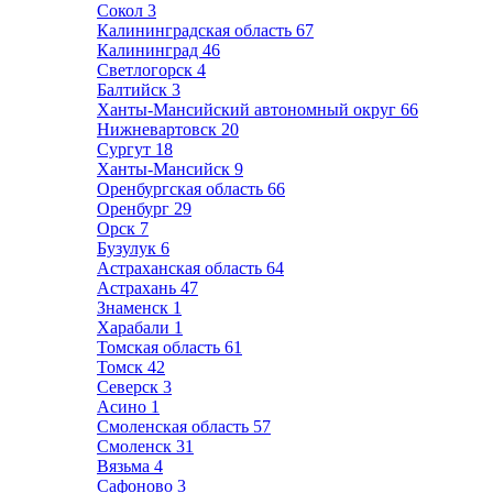
Сокол
3
Калининградская область
67
Калининград
46
Светлогорск
4
Балтийск
3
Ханты-Мансийский автономный округ
66
Нижневартовск
20
Сургут
18
Ханты-Мансийск
9
Оренбургская область
66
Оренбург
29
Орск
7
Бузулук
6
Астраханская область
64
Астрахань
47
Знаменск
1
Харабали
1
Томская область
61
Томск
42
Северск
3
Асино
1
Смоленская область
57
Смоленск
31
Вязьма
4
Сафоново
3