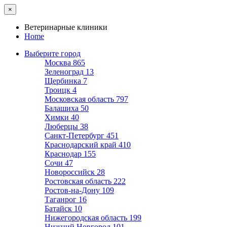
×
Ветеринарные клиники
Home
Выберите город
Москва
865
Зеленоград
13
Щербинка
7
Троицк
4
Московская область
797
Балашиха
50
Химки
40
Люберцы
38
Санкт-Петербург
451
Краснодарский край
410
Краснодар
155
Сочи
47
Новороссийск
28
Ростовская область
222
Ростов-на-Дону
109
Таганрог
16
Батайск
10
Нижегородская область
199
Нижний Новгород
101