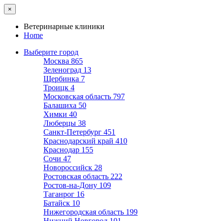
×
Ветеринарные клиники
Home
Выберите город
Москва
865
Зеленоград
13
Щербинка
7
Троицк
4
Московская область
797
Балашиха
50
Химки
40
Люберцы
38
Санкт-Петербург
451
Краснодарский край
410
Краснодар
155
Сочи
47
Новороссийск
28
Ростовская область
222
Ростов-на-Дону
109
Таганрог
16
Батайск
10
Нижегородская область
199
Нижний Новгород
101