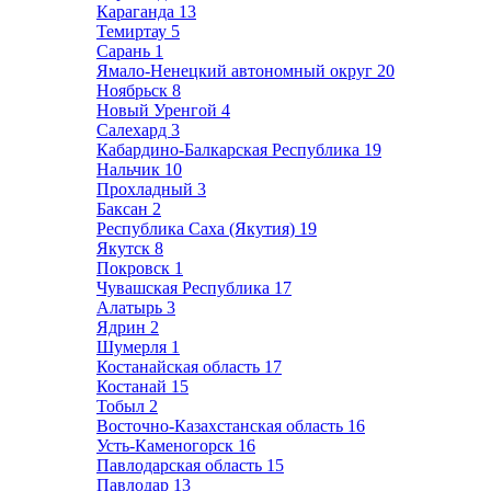
Караганда
13
Темиртау
5
Сарань
1
Ямало-Ненецкий автономный округ
20
Ноябрьск
8
Новый Уренгой
4
Салехард
3
Кабардино-Балкарская Республика
19
Нальчик
10
Прохладный
3
Баксан
2
Республика Саха (Якутия)
19
Якутск
8
Покровск
1
Чувашская Республика
17
Алатырь
3
Ядрин
2
Шумерля
1
Костанайская область
17
Костанай
15
Тобыл
2
Восточно-Казахстанская область
16
Усть-Каменогорск
16
Павлодарская область
15
Павлодар
13