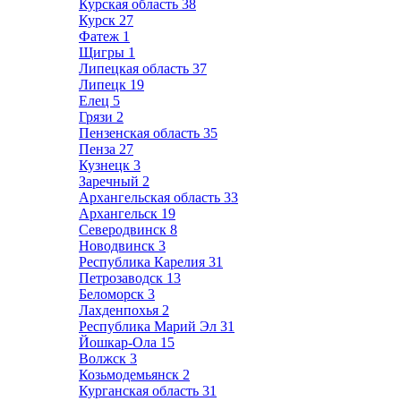
Курская область
38
Курск
27
Фатеж
1
Щигры
1
Липецкая область
37
Липецк
19
Елец
5
Грязи
2
Пензенская область
35
Пенза
27
Кузнецк
3
Заречный
2
Архангельская область
33
Архангельск
19
Северодвинск
8
Новодвинск
3
Республика Карелия
31
Петрозаводск
13
Беломорск
3
Лахденпохья
2
Республика Марий Эл
31
Йошкар-Ола
15
Волжск
3
Козьмодемьянск
2
Курганская область
31