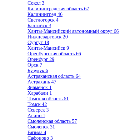
Сокол
3
Калининградская область
67
Калининград
46
Светлогорск
4
Балтийск
3
Ханты-Мансийский автономный округ
66
Нижневартовск
20
Сургут
18
Ханты-Мансийск
9
Оренбургская область
66
Оренбург
29
Орск
7
Бузулук
6
Астраханская область
64
Астрахань
47
Знаменск
1
Харабали
1
Томская область
61
Томск
42
Северск
3
Асино
1
Смоленская область
57
Смоленск
31
Вязьма
4
Сафоново
3