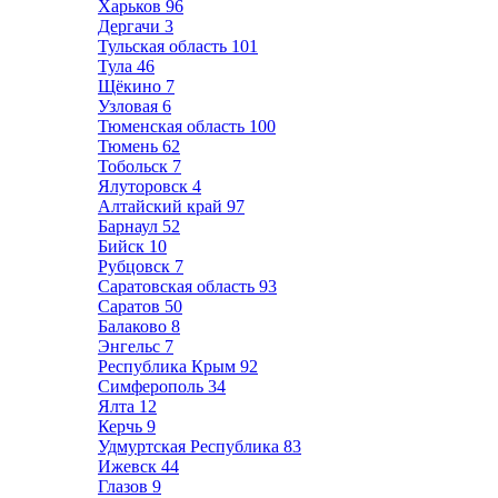
Харьков
96
Дергачи
3
Тульская область
101
Тула
46
Щёкино
7
Узловая
6
Тюменская область
100
Тюмень
62
Тобольск
7
Ялуторовск
4
Алтайский край
97
Барнаул
52
Бийск
10
Рубцовск
7
Саратовская область
93
Саратов
50
Балаково
8
Энгельс
7
Республика Крым
92
Симферополь
34
Ялта
12
Керчь
9
Удмуртская Республика
83
Ижевск
44
Глазов
9