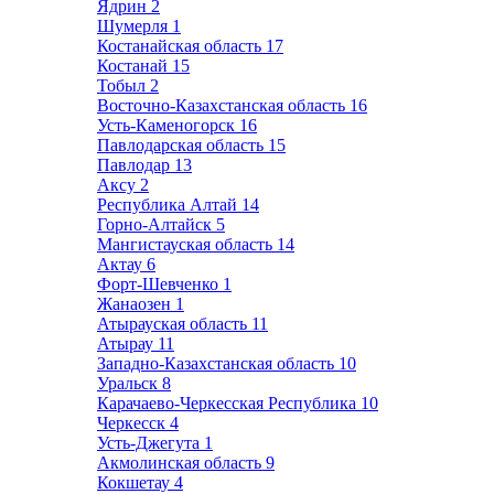
Ядрин
2
Шумерля
1
Костанайская область
17
Костанай
15
Тобыл
2
Восточно-Казахстанская область
16
Усть-Каменогорск
16
Павлодарская область
15
Павлодар
13
Аксу
2
Республика Алтай
14
Горно-Алтайск
5
Мангистауская область
14
Актау
6
Форт-Шевченко
1
Жанаозен
1
Атырауская область
11
Атырау
11
Западно-Казахстанская область
10
Уральск
8
Карачаево-Черкесская Республика
10
Черкесск
4
Усть-Джегута
1
Акмолинская область
9
Кокшетау
4