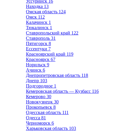
Уссурийск
16
Находка
13
Омская область
124
Омск
112
Калачинск
1
Тюкалинск
1
Ставропольский край
122
Ставрополь
31
Пятигорск
8
Ессентуки
7
Красноярский край
119
Красноярск
67
Норильск
9
Ачинск
6
Днепропетровская область
118
Днепр
103
Подгородное
1
Кемеровская область — Кузбасс
116
Кемерово
30
Новокузнецк
30
Прокопьевск
8
Одесская область
111
Одесса
81
Черноморск
6
Харьковская область
103