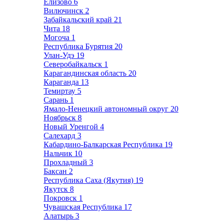
Елизово
6
Вилючинск
2
Забайкальский край
21
Чита
18
Могоча
1
Республика Бурятия
20
Улан-Удэ
19
Северобайкальск
1
Карагандинская область
20
Караганда
13
Темиртау
5
Сарань
1
Ямало-Ненецкий автономный округ
20
Ноябрьск
8
Новый Уренгой
4
Салехард
3
Кабардино-Балкарская Республика
19
Нальчик
10
Прохладный
3
Баксан
2
Республика Саха (Якутия)
19
Якутск
8
Покровск
1
Чувашская Республика
17
Алатырь
3