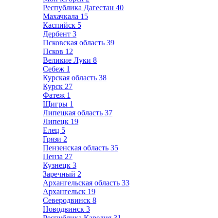
Республика Дагестан
40
Махачкала
15
Каспийск
5
Дербент
3
Псковская область
39
Псков
12
Великие Луки
8
Себеж
1
Курская область
38
Курск
27
Фатеж
1
Щигры
1
Липецкая область
37
Липецк
19
Елец
5
Грязи
2
Пензенская область
35
Пенза
27
Кузнецк
3
Заречный
2
Архангельская область
33
Архангельск
19
Северодвинск
8
Новодвинск
3
Республика Карелия
31