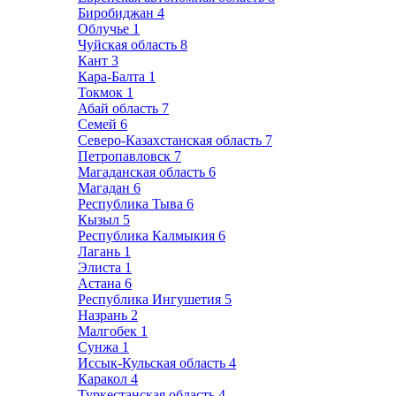
Биробиджан
4
Облучье
1
Чуйская область
8
Кант
3
Кара-Балта
1
Токмок
1
Абай область
7
Семей
6
Северо-Казахстанская область
7
Петропавловск
7
Магаданская область
6
Магадан
6
Республика Тыва
6
Кызыл
5
Республика Калмыкия
6
Лагань
1
Элиста
1
Астана
6
Республика Ингушетия
5
Назрань
2
Малгобек
1
Сунжа
1
Иссык-Кульская область
4
Каракол
4
Туркестанская область
4