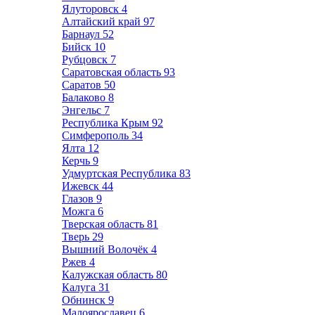
Ялуторовск
4
Алтайский край
97
Барнаул
52
Бийск
10
Рубцовск
7
Саратовская область
93
Саратов
50
Балаково
8
Энгельс
7
Республика Крым
92
Симферополь
34
Ялта
12
Керчь
9
Удмуртская Республика
83
Ижевск
44
Глазов
9
Можга
6
Тверская область
81
Тверь
29
Вышний Волочёк
4
Ржев
4
Калужская область
80
Калуга
31
Обнинск
9
Малоярославец
6