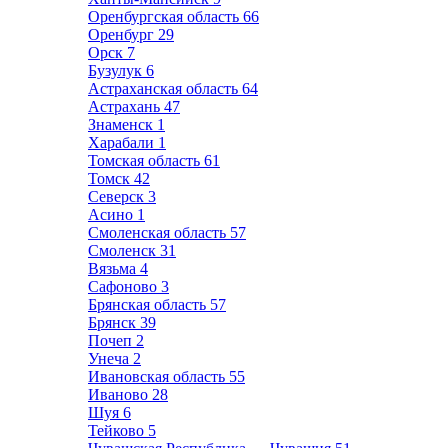
Оренбургская область
66
Оренбург
29
Орск
7
Бузулук
6
Астраханская область
64
Астрахань
47
Знаменск
1
Харабали
1
Томская область
61
Томск
42
Северск
3
Асино
1
Смоленская область
57
Смоленск
31
Вязьма
4
Сафоново
3
Брянская область
57
Брянск
39
Почеп
2
Унеча
2
Ивановская область
55
Иваново
28
Шуя
6
Тейково
5