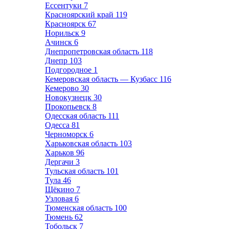
Ессентуки
7
Красноярский край
119
Красноярск
67
Норильск
9
Ачинск
6
Днепропетровская область
118
Днепр
103
Подгородное
1
Кемеровская область — Кузбасс
116
Кемерово
30
Новокузнецк
30
Прокопьевск
8
Одесская область
111
Одесса
81
Черноморск
6
Харьковская область
103
Харьков
96
Дергачи
3
Тульская область
101
Тула
46
Щёкино
7
Узловая
6
Тюменская область
100
Тюмень
62
Тобольск
7