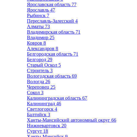
Ярославская область
77
Ярославль
47
Рыбинск
7
Переславль-Залесский
4
Алматы
73
Владимирская область
71
Владимир
25
Ковров
8
Александров
8
Белгородская область
71
Белгород
29
Старый Оскол
5
Строитель
3
Вологодская область
69
Вологда
26
Череповец
25
Сокол
3
Калининградская область
67
Калининград
46
Светлогорск
4
Балтийск
3
Ханты-Мансийский автономный округ
66
Нижневартовск
20
Сургут
18
Ханты-Мансийск
9