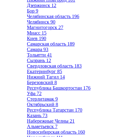
Дзержинск
12
Бор
9
Челябинская область
196
Челябинск
90
Магнитогорск
27
Миасс
15
Киев
190
Самарская область
189
Самара
93
Тольятти
41
Сызрань
12
Свердловская область
183
Екатеринбург
85
Нижний Тагил
14
Березовский
8
Республика Башкортостан
176
Уфа
72
Стерлитамак
9
Октябрьский
8
Республика Татарстан
170
Казань
73
Набережные Челны
21
Альметьевск
7
Новосибирская область
160