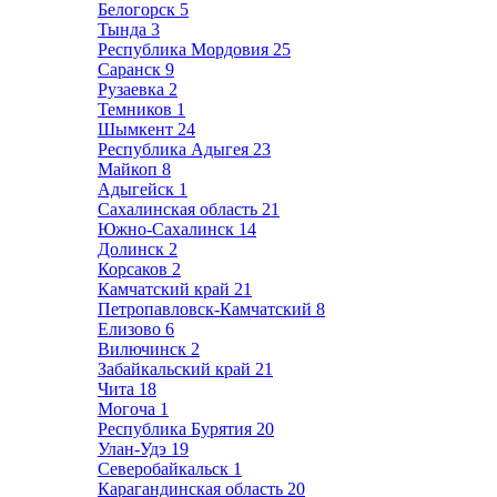
Белогорск
5
Тында
3
Республика Мордовия
25
Саранск
9
Рузаевка
2
Темников
1
Шымкент
24
Республика Адыгея
23
Майкоп
8
Адыгейск
1
Сахалинская область
21
Южно-Сахалинск
14
Долинск
2
Корсаков
2
Камчатский край
21
Петропавловск-Камчатский
8
Елизово
6
Вилючинск
2
Забайкальский край
21
Чита
18
Могоча
1
Республика Бурятия
20
Улан-Удэ
19
Северобайкальск
1
Карагандинская область
20