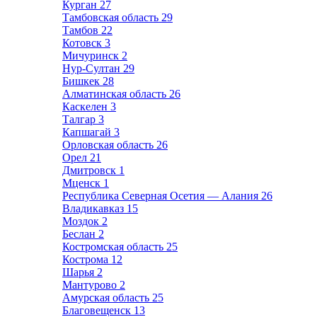
Курган
27
Тамбовская область
29
Тамбов
22
Котовск
3
Мичуринск
2
Нур-Султан
29
Бишкек
28
Алматинская область
26
Каскелен
3
Талгар
3
Капшагай
3
Орловская область
26
Орел
21
Дмитровск
1
Мценск
1
Республика Северная Осетия — Алания
26
Владикавказ
15
Моздок
2
Беслан
2
Костромская область
25
Кострома
12
Шарья
2
Мантурово
2
Амурская область
25
Благовещенск
13