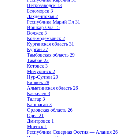
Петрозаводск
13
Беломорск
3
Лахденпохья
2
Республика Марий Эл
31
Йошкар-Ола
15
Волжск
3
Козьмодемьянск
2
Курганская область
31
Курган
27
Тамбовская область
29
Тамбов
22
Котовск
3
Мичуринск
2
Нур-Султан
29
Бишкек
28
Алматинская область
26
Каскелен
3
Талгар
3
Капшагай
3
Орловская область
26
Орел
21
Дмитровск
1
Мценск
1
Республика Северная Осетия — Алания
26