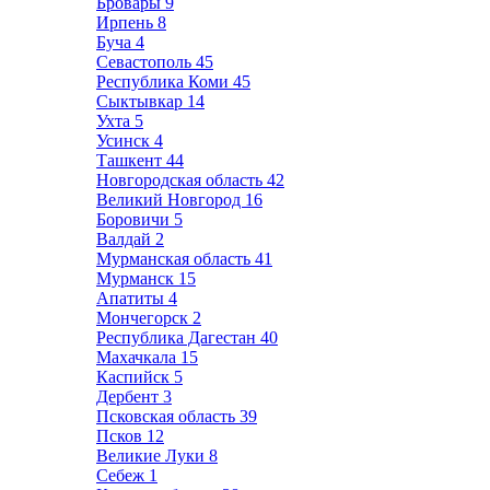
Бровары
9
Ирпень
8
Буча
4
Севастополь
45
Республика Коми
45
Сыктывкар
14
Ухта
5
Усинск
4
Ташкент
44
Новгородская область
42
Великий Новгород
16
Боровичи
5
Валдай
2
Мурманская область
41
Мурманск
15
Апатиты
4
Мончегорск
2
Республика Дагестан
40
Махачкала
15
Каспийск
5
Дербент
3
Псковская область
39
Псков
12
Великие Луки
8
Себеж
1