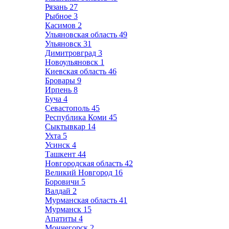
Рязань
27
Рыбное
3
Касимов
2
Ульяновская область
49
Ульяновск
31
Димитровград
3
Новоульяновск
1
Киевская область
46
Бровары
9
Ирпень
8
Буча
4
Севастополь
45
Республика Коми
45
Сыктывкар
14
Ухта
5
Усинск
4
Ташкент
44
Новгородская область
42
Великий Новгород
16
Боровичи
5
Валдай
2
Мурманская область
41
Мурманск
15
Апатиты
4
Мончегорск
2