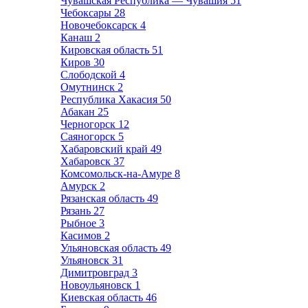
Чувашская Республика — Чувашия
51
Чебоксары
28
Новочебоксарск
4
Канаш
2
Кировская область
51
Киров
30
Слободской
4
Омутнинск
2
Республика Хакасия
50
Абакан
25
Черногорск
12
Саяногорск
5
Хабаровский край
49
Хабаровск
37
Комсомольск-на-Амуре
8
Амурск
2
Рязанская область
49
Рязань
27
Рыбное
3
Касимов
2
Ульяновская область
49
Ульяновск
31
Димитровград
3
Новоульяновск
1
Киевская область
46