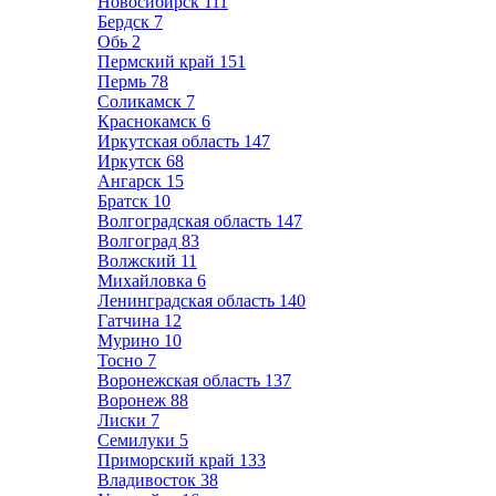
Новосибирск
111
Бердск
7
Обь
2
Пермский край
151
Пермь
78
Соликамск
7
Краснокамск
6
Иркутская область
147
Иркутск
68
Ангарск
15
Братск
10
Волгоградская область
147
Волгоград
83
Волжский
11
Михайловка
6
Ленинградская область
140
Гатчина
12
Мурино
10
Тосно
7
Воронежская область
137
Воронеж
88
Лиски
7
Семилуки
5
Приморский край
133
Владивосток
38