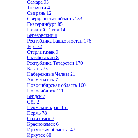
Самара
93
Тольятти
41
Сызрань
12
Свердловская область
183
Екатеринбург
85
Нижний Тагил
14
Березовский
8
Республика Башкортостан
176
Уфа
72
Стерлитамак
9
Октябрьский
8
Республика Татарстан
170
Казань
73
Набережные Челны
21
Альметьевск
7
Новосибирская область
160
Новосибирск
111
Бердск
7
Обь
2
Пермский край
151
Пермь
78
Соликамск
7
Краснокамск
6
Иркутская область
147
Иркутск
68