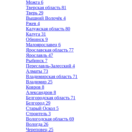
Можга
6
Тверская область
81
Тверь
29
Вышний Волочёк
4
Ржев
4
Калужская область
80
Калуга
31
Обнинск
9
Малоярославец
6
Ярославская область
77
Ярославль
47
Рыбинск
7
Переславль-Залесский
4
Алматы
73
Владимирская область
71
Владимир
25
Ковров
8
Александров
8
Белгородская область
71
Белгород
29
Старый Оскол
5
Строитель
3
Вологодская область
69
Вологда
26
Череповец
25