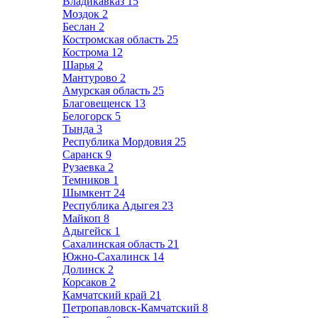
Владикавказ
15
Моздок
2
Беслан
2
Костромская область
25
Кострома
12
Шарья
2
Мантурово
2
Амурская область
25
Благовещенск
13
Белогорск
5
Тында
3
Республика Мордовия
25
Саранск
9
Рузаевка
2
Темников
1
Шымкент
24
Республика Адыгея
23
Майкоп
8
Адыгейск
1
Сахалинская область
21
Южно-Сахалинск
14
Долинск
2
Корсаков
2
Камчатский край
21
Петропавловск-Камчатский
8