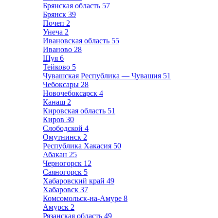
Брянская область
57
Брянск
39
Почеп
2
Унеча
2
Ивановская область
55
Иваново
28
Шуя
6
Тейково
5
Чувашская Республика — Чувашия
51
Чебоксары
28
Новочебоксарск
4
Канаш
2
Кировская область
51
Киров
30
Слободской
4
Омутнинск
2
Республика Хакасия
50
Абакан
25
Черногорск
12
Саяногорск
5
Хабаровский край
49
Хабаровск
37
Комсомольск-на-Амуре
8
Амурск
2
Рязанская область
49