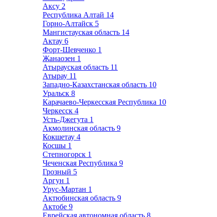
Аксу
2
Республика Алтай
14
Горно-Алтайск
5
Мангистауская область
14
Актау
6
Форт-Шевченко
1
Жанаозен
1
Атырауская область
11
Атырау
11
Западно-Казахстанская область
10
Уральск
8
Карачаево-Черкесская Республика
10
Черкесск
4
Усть-Джегута
1
Акмолинская область
9
Кокшетау
4
Косшы
1
Степногорск
1
Чеченская Республика
9
Грозный
5
Аргун
1
Урус-Мартан
1
Актюбинская область
9
Актобе
9
Еврейская автономная область
8