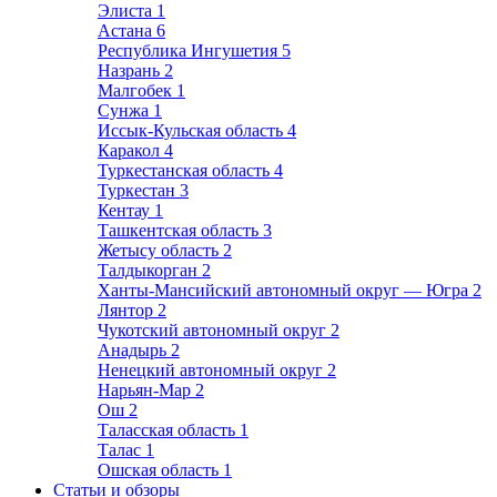
Элиста
1
Астана
6
Республика Ингушетия
5
Назрань
2
Малгобек
1
Сунжа
1
Иссык-Кульская область
4
Каракол
4
Туркестанская область
4
Туркестан
3
Кентау
1
Ташкентская область
3
Жетысу область
2
Талдыкорган
2
Ханты-Мансийский автономный округ — Югра
2
Лянтор
2
Чукотский автономный округ
2
Анадырь
2
Ненецкий автономный округ
2
Нарьян-Мар
2
Ош
2
Таласская область
1
Талас
1
Ошская область
1
Статьи и обзоры