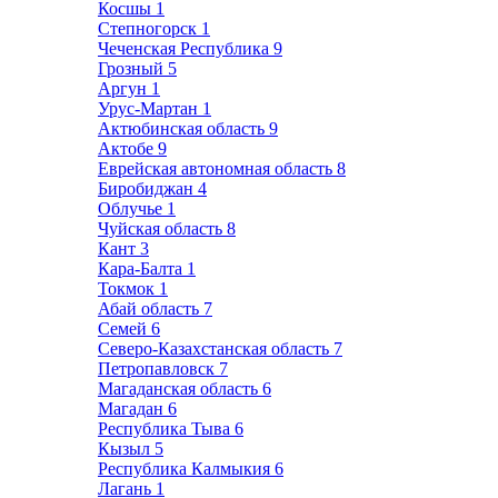
Косшы
1
Степногорск
1
Чеченская Республика
9
Грозный
5
Аргун
1
Урус-Мартан
1
Актюбинская область
9
Актобе
9
Еврейская автономная область
8
Биробиджан
4
Облучье
1
Чуйская область
8
Кант
3
Кара-Балта
1
Токмок
1
Абай область
7
Семей
6
Северо-Казахстанская область
7
Петропавловск
7
Магаданская область
6
Магадан
6
Республика Тыва
6
Кызыл
5
Республика Калмыкия
6
Лагань
1