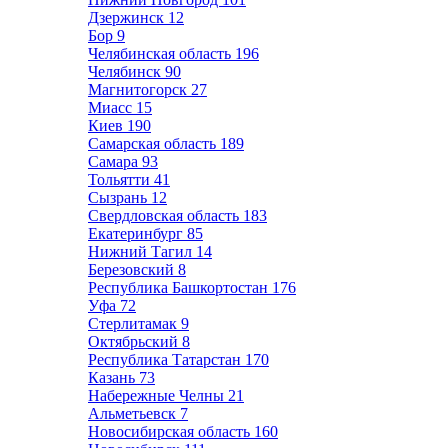
Дзержинск
12
Бор
9
Челябинская область
196
Челябинск
90
Магнитогорск
27
Миасс
15
Киев
190
Самарская область
189
Самара
93
Тольятти
41
Сызрань
12
Свердловская область
183
Екатеринбург
85
Нижний Тагил
14
Березовский
8
Республика Башкортостан
176
Уфа
72
Стерлитамак
9
Октябрьский
8
Республика Татарстан
170
Казань
73
Набережные Челны
21
Альметьевск
7
Новосибирская область
160