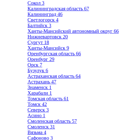
Сокол
3
Калининградская область
67
Калининград
46
Светлогорск
4
Балтийск
3
Ханты-Мансийский автономный округ
66
Нижневартовск
20
Сургут
18
Ханты-Мансийск
9
Оренбургская область
66
Оренбург
29
Орск
7
Бузулук
6
Астраханская область
64
Астрахань
47
Знаменск
1
Харабали
1
Томская область
61
Томск
42
Северск
3
Асино
1
Смоленская область
57
Смоленск
31
Вязьма
4
Сафоново
3