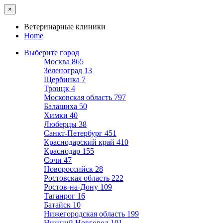
×
Ветеринарные клиники
Home
Выберите город
Москва
865
Зеленоград
13
Щербинка
7
Троицк
4
Московская область
797
Балашиха
50
Химки
40
Люберцы
38
Санкт-Петербург
451
Краснодарский край
410
Краснодар
155
Сочи
47
Новороссийск
28
Ростовская область
222
Ростов-на-Дону
109
Таганрог
16
Батайск
10
Нижегородская область
199
Нижний Новгород
101