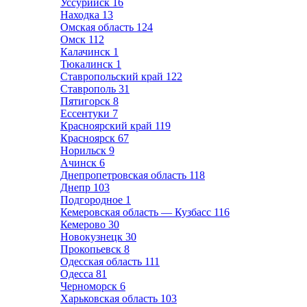
Уссурийск
16
Находка
13
Омская область
124
Омск
112
Калачинск
1
Тюкалинск
1
Ставропольский край
122
Ставрополь
31
Пятигорск
8
Ессентуки
7
Красноярский край
119
Красноярск
67
Норильск
9
Ачинск
6
Днепропетровская область
118
Днепр
103
Подгородное
1
Кемеровская область — Кузбасс
116
Кемерово
30
Новокузнецк
30
Прокопьевск
8
Одесская область
111
Одесса
81
Черноморск
6
Харьковская область
103