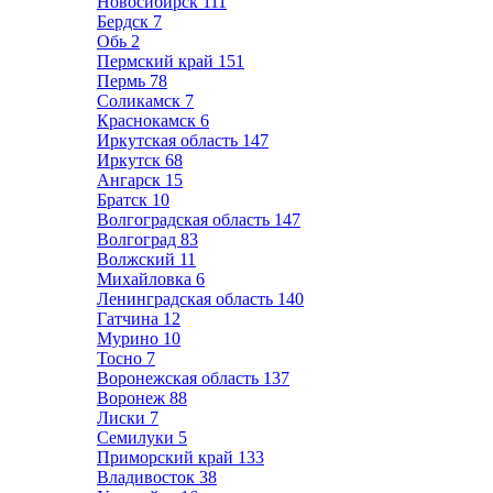
Новосибирск
111
Бердск
7
Обь
2
Пермский край
151
Пермь
78
Соликамск
7
Краснокамск
6
Иркутская область
147
Иркутск
68
Ангарск
15
Братск
10
Волгоградская область
147
Волгоград
83
Волжский
11
Михайловка
6
Ленинградская область
140
Гатчина
12
Мурино
10
Тосно
7
Воронежская область
137
Воронеж
88
Лиски
7
Семилуки
5
Приморский край
133
Владивосток
38