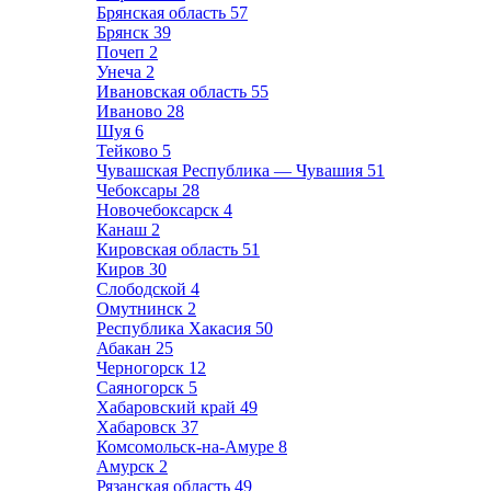
Брянская область
57
Брянск
39
Почеп
2
Унеча
2
Ивановская область
55
Иваново
28
Шуя
6
Тейково
5
Чувашская Республика — Чувашия
51
Чебоксары
28
Новочебоксарск
4
Канаш
2
Кировская область
51
Киров
30
Слободской
4
Омутнинск
2
Республика Хакасия
50
Абакан
25
Черногорск
12
Саяногорск
5
Хабаровский край
49
Хабаровск
37
Комсомольск-на-Амуре
8
Амурск
2
Рязанская область
49