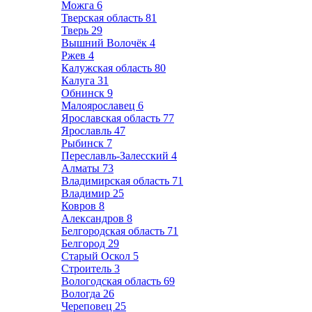
Можга
6
Тверская область
81
Тверь
29
Вышний Волочёк
4
Ржев
4
Калужская область
80
Калуга
31
Обнинск
9
Малоярославец
6
Ярославская область
77
Ярославль
47
Рыбинск
7
Переславль-Залесский
4
Алматы
73
Владимирская область
71
Владимир
25
Ковров
8
Александров
8
Белгородская область
71
Белгород
29
Старый Оскол
5
Строитель
3
Вологодская область
69
Вологда
26
Череповец
25