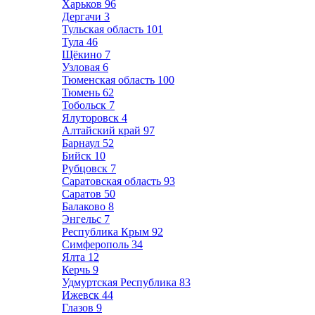
Харьков
96
Дергачи
3
Тульская область
101
Тула
46
Щёкино
7
Узловая
6
Тюменская область
100
Тюмень
62
Тобольск
7
Ялуторовск
4
Алтайский край
97
Барнаул
52
Бийск
10
Рубцовск
7
Саратовская область
93
Саратов
50
Балаково
8
Энгельс
7
Республика Крым
92
Симферополь
34
Ялта
12
Керчь
9
Удмуртская Республика
83
Ижевск
44
Глазов
9