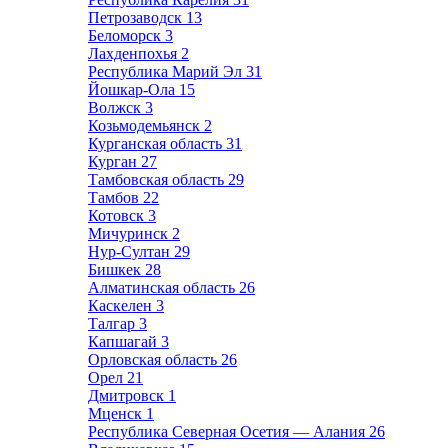
Петрозаводск
13
Беломорск
3
Лахденпохья
2
Республика Марий Эл
31
Йошкар-Ола
15
Волжск
3
Козьмодемьянск
2
Курганская область
31
Курган
27
Тамбовская область
29
Тамбов
22
Котовск
3
Мичуринск
2
Нур-Султан
29
Бишкек
28
Алматинская область
26
Каскелен
3
Талгар
3
Капшагай
3
Орловская область
26
Орел
21
Дмитровск
1
Мценск
1
Республика Северная Осетия — Алания
26