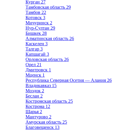
Курган
27
Тамбовская область
29
Тамбов
22
Котовск
3
Мичуринск
2
Нур-Султан
29
Бишкек
28
Алматинская область
26
Каскелен
3
Талгар
3
Капшагай
3
Орловская область
26
Орел
21
Дмитровск
1
Мценск
1
Республика Северная Осетия — Алания
26
Владикавказ
15
Моздок
2
Беслан
2
Костромская область
25
Кострома
12
Шарья
2
Мантурово
2
Амурская область
25
Благовещенск
13