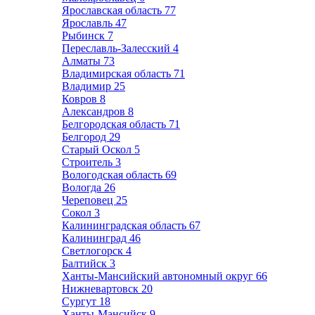
Ярославская область
77
Ярославль
47
Рыбинск
7
Переславль-Залесский
4
Алматы
73
Владимирская область
71
Владимир
25
Ковров
8
Александров
8
Белгородская область
71
Белгород
29
Старый Оскол
5
Строитель
3
Вологодская область
69
Вологда
26
Череповец
25
Сокол
3
Калининградская область
67
Калининград
46
Светлогорск
4
Балтийск
3
Ханты-Мансийский автономный округ
66
Нижневартовск
20
Сургут
18
Ханты-Мансийск
9