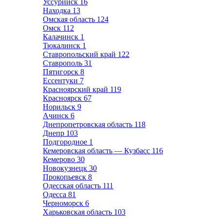
Уссурийск
16
Находка
13
Омская область
124
Омск
112
Калачинск
1
Тюкалинск
1
Ставропольский край
122
Ставрополь
31
Пятигорск
8
Ессентуки
7
Красноярский край
119
Красноярск
67
Норильск
9
Ачинск
6
Днепропетровская область
118
Днепр
103
Подгородное
1
Кемеровская область — Кузбасс
116
Кемерово
30
Новокузнецк
30
Прокопьевск
8
Одесская область
111
Одесса
81
Черноморск
6
Харьковская область
103