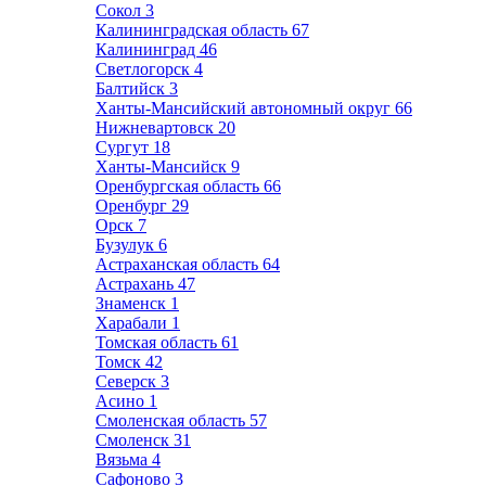
Сокол
3
Калининградская область
67
Калининград
46
Светлогорск
4
Балтийск
3
Ханты-Мансийский автономный округ
66
Нижневартовск
20
Сургут
18
Ханты-Мансийск
9
Оренбургская область
66
Оренбург
29
Орск
7
Бузулук
6
Астраханская область
64
Астрахань
47
Знаменск
1
Харабали
1
Томская область
61
Томск
42
Северск
3
Асино
1
Смоленская область
57
Смоленск
31
Вязьма
4
Сафоново
3