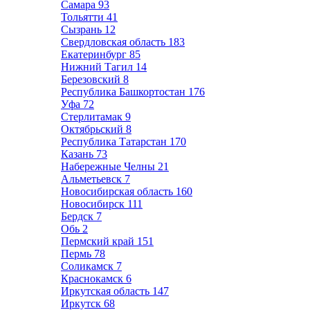
Самара
93
Тольятти
41
Сызрань
12
Свердловская область
183
Екатеринбург
85
Нижний Тагил
14
Березовский
8
Республика Башкортостан
176
Уфа
72
Стерлитамак
9
Октябрьский
8
Республика Татарстан
170
Казань
73
Набережные Челны
21
Альметьевск
7
Новосибирская область
160
Новосибирск
111
Бердск
7
Обь
2
Пермский край
151
Пермь
78
Соликамск
7
Краснокамск
6
Иркутская область
147
Иркутск
68