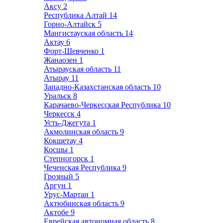
Аксу
2
Республика Алтай
14
Горно-Алтайск
5
Мангистауская область
14
Актау
6
Форт-Шевченко
1
Жанаозен
1
Атырауская область
11
Атырау
11
Западно-Казахстанская область
10
Уральск
8
Карачаево-Черкесская Республика
10
Черкесск
4
Усть-Джегута
1
Акмолинская область
9
Кокшетау
4
Косшы
1
Степногорск
1
Чеченская Республика
9
Грозный
5
Аргун
1
Урус-Мартан
1
Актюбинская область
9
Актобе
9
Еврейская автономная область
8