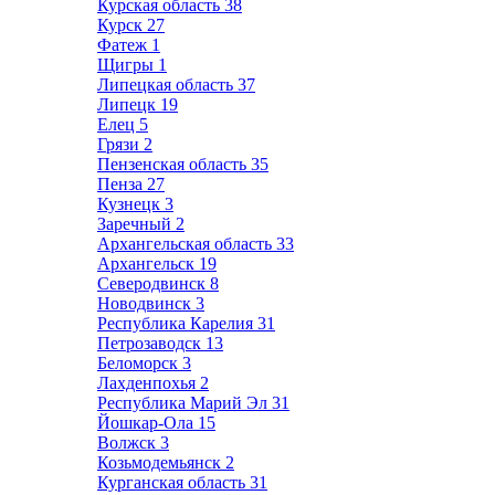
Курская область
38
Курск
27
Фатеж
1
Щигры
1
Липецкая область
37
Липецк
19
Елец
5
Грязи
2
Пензенская область
35
Пенза
27
Кузнецк
3
Заречный
2
Архангельская область
33
Архангельск
19
Северодвинск
8
Новодвинск
3
Республика Карелия
31
Петрозаводск
13
Беломорск
3
Лахденпохья
2
Республика Марий Эл
31
Йошкар-Ола
15
Волжск
3
Козьмодемьянск
2
Курганская область
31