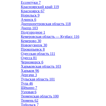
Ессентуки
7
Красноярский край
119
Красноярск
67
Норильск
9
Ачинск
6
Днепропетровская область
118
Днепр
103
Подгородное
1
Кемеровская область — Кузбасс
116
Кемерово
30
Новокузнецк
30
Прокопьевск
8
Одесская область
111
Одесса
81
Черноморск
6
Харьковская область
103
Харьков
96
Дергачи
3
Тульская область
101
Тула
46
Щёкино
7
Узловая
6
Тюменская область
100
Тюмень
62
Тобольск
7