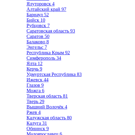
Ялуторовск
4
Алтайский край
97
Барнаул
52
Бийск
10
Рубцовск
7
Саратовская область
93
Саратов
50
Балаково
8
Энгельс
7
Республика Крым
92
Симферополь
34
Ялта
12
Керчь
9
Удмуртская Республика
83
Ижевск
44
Глазов
9
Можга
6
Тверская область
81
Тверь
29
Вышний Волочёк
4
Ржев
4
Калужская область
80
Калуга
31
Обнинск
9
Малоярославец
6