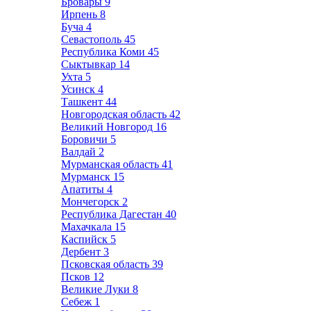
Бровары
9
Ирпень
8
Буча
4
Севастополь
45
Республика Коми
45
Сыктывкар
14
Ухта
5
Усинск
4
Ташкент
44
Новгородская область
42
Великий Новгород
16
Боровичи
5
Валдай
2
Мурманская область
41
Мурманск
15
Апатиты
4
Мончегорск
2
Республика Дагестан
40
Махачкала
15
Каспийск
5
Дербент
3
Псковская область
39
Псков
12
Великие Луки
8
Себеж
1