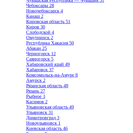
Чувашская Республика — Чувашия
51
Чебоксары
28
Новочебоксарск
4
Канаш
2
Кировская область
51
Киров
30
Слободской
4
Омутнинск
2
Республика Хакасия
50
Абакан
25
Черногорск
12
Саяногорск
5
Хабаровский край
49
Хабаровск
37
Комсомольск-на-Амуре
8
Амурск
2
Рязанская область
49
Рязань
27
Рыбное
3
Касимов
2
Ульяновская область
49
Ульяновск
31
Димитровград
3
Новоульяновск
1
Киевская область
46