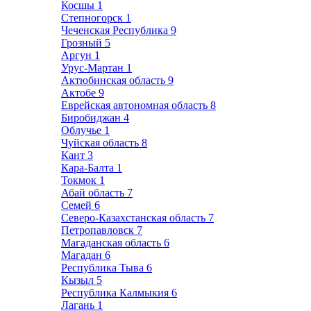
Косшы
1
Степногорск
1
Чеченская Республика
9
Грозный
5
Аргун
1
Урус-Мартан
1
Актюбинская область
9
Актобе
9
Еврейская автономная область
8
Биробиджан
4
Облучье
1
Чуйская область
8
Кант
3
Кара-Балта
1
Токмок
1
Абай область
7
Семей
6
Северо-Казахстанская область
7
Петропавловск
7
Магаданская область
6
Магадан
6
Республика Тыва
6
Кызыл
5
Республика Калмыкия
6
Лагань
1