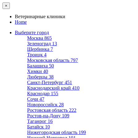
×
Ветеринарные клиники
Home
Выберите город
Москва
865
Зеленоград
13
Щербинка
7
Троицк
4
Московская область
797
Балашиха
50
Химки
40
Люберцы
38
Санкт-Петербург
451
Краснодарский край
410
Краснодар
155
Сочи
47
Новороссийск
28
Ростовская область
222
Ростов-на-Дону
109
Таганрог
16
Батайск
10
Нижегородская область
199
Нижний Новгород
101