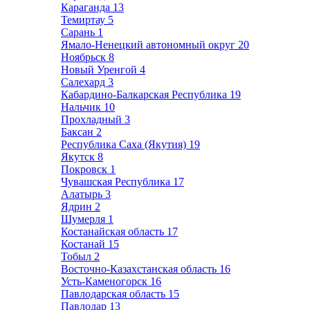
Караганда
13
Темиртау
5
Сарань
1
Ямало-Ненецкий автономный округ
20
Ноябрьск
8
Новый Уренгой
4
Салехард
3
Кабардино-Балкарская Республика
19
Нальчик
10
Прохладный
3
Баксан
2
Республика Саха (Якутия)
19
Якутск
8
Покровск
1
Чувашская Республика
17
Алатырь
3
Ядрин
2
Шумерля
1
Костанайская область
17
Костанай
15
Тобыл
2
Восточно-Казахстанская область
16
Усть-Каменогорск
16
Павлодарская область
15
Павлодар
13