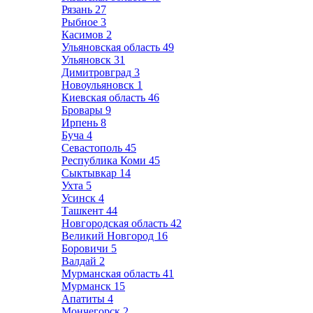
Рязань
27
Рыбное
3
Касимов
2
Ульяновская область
49
Ульяновск
31
Димитровград
3
Новоульяновск
1
Киевская область
46
Бровары
9
Ирпень
8
Буча
4
Севастополь
45
Республика Коми
45
Сыктывкар
14
Ухта
5
Усинск
4
Ташкент
44
Новгородская область
42
Великий Новгород
16
Боровичи
5
Валдай
2
Мурманская область
41
Мурманск
15
Апатиты
4
Мончегорск
2