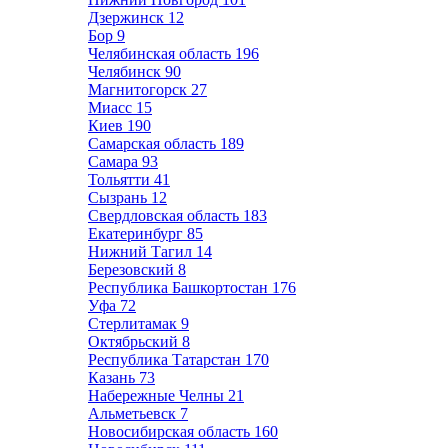
Дзержинск
12
Бор
9
Челябинская область
196
Челябинск
90
Магнитогорск
27
Миасс
15
Киев
190
Самарская область
189
Самара
93
Тольятти
41
Сызрань
12
Свердловская область
183
Екатеринбург
85
Нижний Тагил
14
Березовский
8
Республика Башкортостан
176
Уфа
72
Стерлитамак
9
Октябрьский
8
Республика Татарстан
170
Казань
73
Набережные Челны
21
Альметьевск
7
Новосибирская область
160