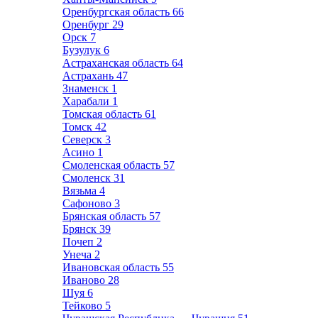
Оренбургская область
66
Оренбург
29
Орск
7
Бузулук
6
Астраханская область
64
Астрахань
47
Знаменск
1
Харабали
1
Томская область
61
Томск
42
Северск
3
Асино
1
Смоленская область
57
Смоленск
31
Вязьма
4
Сафоново
3
Брянская область
57
Брянск
39
Почеп
2
Унеча
2
Ивановская область
55
Иваново
28
Шуя
6
Тейково
5