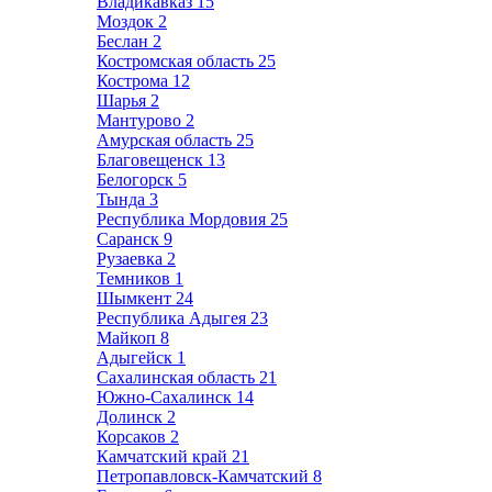
Владикавказ
15
Моздок
2
Беслан
2
Костромская область
25
Кострома
12
Шарья
2
Мантурово
2
Амурская область
25
Благовещенск
13
Белогорск
5
Тында
3
Республика Мордовия
25
Саранск
9
Рузаевка
2
Темников
1
Шымкент
24
Республика Адыгея
23
Майкоп
8
Адыгейск
1
Сахалинская область
21
Южно-Сахалинск
14
Долинск
2
Корсаков
2
Камчатский край
21
Петропавловск-Камчатский
8