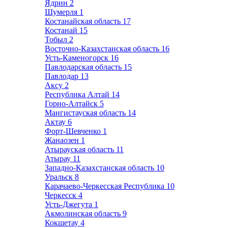
Ядрин
2
Шумерля
1
Костанайская область
17
Костанай
15
Тобыл
2
Восточно-Казахстанская область
16
Усть-Каменогорск
16
Павлодарская область
15
Павлодар
13
Аксу
2
Республика Алтай
14
Горно-Алтайск
5
Мангистауская область
14
Актау
6
Форт-Шевченко
1
Жанаозен
1
Атырауская область
11
Атырау
11
Западно-Казахстанская область
10
Уральск
8
Карачаево-Черкесская Республика
10
Черкесск
4
Усть-Джегута
1
Акмолинская область
9
Кокшетау
4