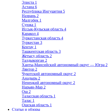
Элиста
1
Астана
6
Республика Ингушетия
5
Назрань
2
Малгобек
1
Сунжа
1
Иссык-Кульская область
4
Каракол
4
Туркестанская область
4
Туркестан
3
Кентау
1
Ташкентская область
3
Жетысу область
2
Талдыкорган
2
Ханты-Мансийский автономный округ — Югра
2
Лянтор
2
Чукотский автономный округ
2
Анадырь
2
Ненецкий автономный округ
2
Нарьян-Мар
2
Ош
2
Таласская область
1
Талас
1
Ошская область
1
Статьи и обзоры