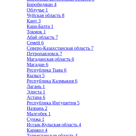
Биробиджан
4
Облучье
1
Чуйская область
8
Кант
3
Кара-Балта
1
Токмок
1
Абай область
7
Семей
6
Северо-Казахстанская область
7
Петропавловск
7
Магаданская область
6
Магадан
6
Республика Тыва
6
Кызыл
5
Республика Калмыкия
6
Лагань
1
Элиста
1
Астана
6
Республика Ингушетия
5
Назрань
2
Малгобек
1
Сунжа
1
Иссык-Кульская область
4
Каракол
4
Туркестанская область
4