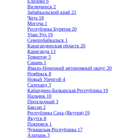
Елизово
6
Вилючинск
2
Забайкальский край
21
Чита
18
Могоча
1
Республика Бурятия
20
Улан-Удэ
19
Северобайкальск
1
Карагандинская область
20
Караганда
13
Темиртау
5
Сарань
1
Ямало-Ненецкий автономный округ
20
Ноябрьск
8
Новый Уренгой
4
Салехард
3
Кабардино-Балкарская Республика
19
Нальчик
10
Прохладный
3
Баксан
2
Республика Саха (Якутия)
19
Якутск
8
Покровск
1
Чувашская Республика
17
Алатырь
3