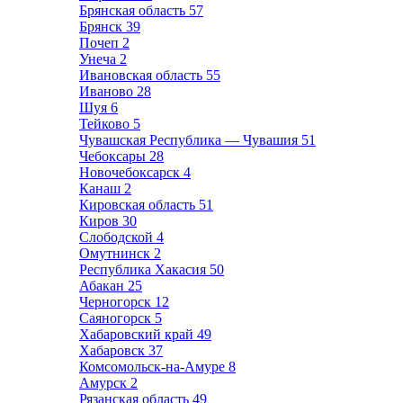
Брянская область
57
Брянск
39
Почеп
2
Унеча
2
Ивановская область
55
Иваново
28
Шуя
6
Тейково
5
Чувашская Республика — Чувашия
51
Чебоксары
28
Новочебоксарск
4
Канаш
2
Кировская область
51
Киров
30
Слободской
4
Омутнинск
2
Республика Хакасия
50
Абакан
25
Черногорск
12
Саяногорск
5
Хабаровский край
49
Хабаровск
37
Комсомольск-на-Амуре
8
Амурск
2
Рязанская область
49