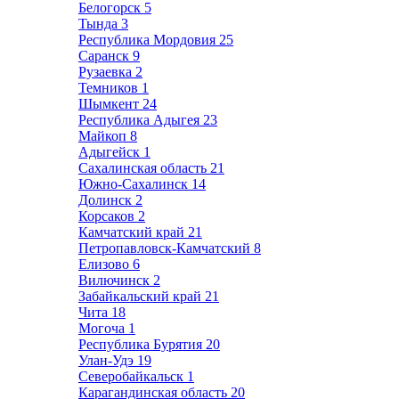
Белогорск
5
Тында
3
Республика Мордовия
25
Саранск
9
Рузаевка
2
Темников
1
Шымкент
24
Республика Адыгея
23
Майкоп
8
Адыгейск
1
Сахалинская область
21
Южно-Сахалинск
14
Долинск
2
Корсаков
2
Камчатский край
21
Петропавловск-Камчатский
8
Елизово
6
Вилючинск
2
Забайкальский край
21
Чита
18
Могоча
1
Республика Бурятия
20
Улан-Удэ
19
Северобайкальск
1
Карагандинская область
20