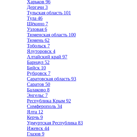
Харьков
96
Дергачи
3
Тульская область
101
Тула
46
Щёкино
7
Узловая
6
Тюменская область
100
Тюмень
62
Тобольск
7
Ялуторовск
4
Алтайский край
97
Барнаул
52
Бийск
10
Рубцовск
7
Саратовская область
93
Саратов
50
Балаково
8
Энгельс
7
Республика Крым
92
Симферополь
34
Ялта
12
Керчь
9
Удмуртская Республика
83
Ижевск
44
Глазов
9