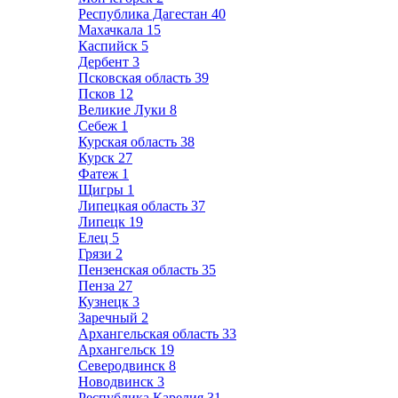
Республика Дагестан
40
Махачкала
15
Каспийск
5
Дербент
3
Псковская область
39
Псков
12
Великие Луки
8
Себеж
1
Курская область
38
Курск
27
Фатеж
1
Щигры
1
Липецкая область
37
Липецк
19
Елец
5
Грязи
2
Пензенская область
35
Пенза
27
Кузнецк
3
Заречный
2
Архангельская область
33
Архангельск
19
Северодвинск
8
Новодвинск
3
Республика Карелия
31