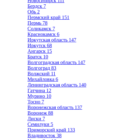
Новосибирск
111
Бердск
7
Обь
2
Пермский край
151
Пермь
78
Соликамск
7
Краснокамск
6
Иркутская область
147
Иркутск
68
Ангарск
15
Братск
10
Волгоградская область
147
Волгоград
83
Волжский
11
Михайловка
6
Ленинградская область
140
Гатчина
12
Мурино
10
Тосно
7
Воронежская область
137
Воронеж
88
Лиски
7
Семилуки
5
Приморский край
133
Владивосток
38