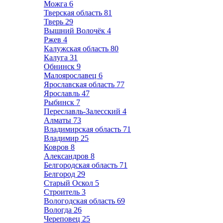
Можга
6
Тверская область
81
Тверь
29
Вышний Волочёк
4
Ржев
4
Калужская область
80
Калуга
31
Обнинск
9
Малоярославец
6
Ярославская область
77
Ярославль
47
Рыбинск
7
Переславль-Залесский
4
Алматы
73
Владимирская область
71
Владимир
25
Ковров
8
Александров
8
Белгородская область
71
Белгород
29
Старый Оскол
5
Строитель
3
Вологодская область
69
Вологда
26
Череповец
25