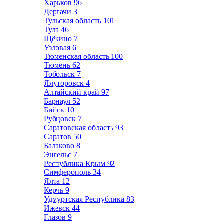
Харьков
96
Дергачи
3
Тульская область
101
Тула
46
Щёкино
7
Узловая
6
Тюменская область
100
Тюмень
62
Тобольск
7
Ялуторовск
4
Алтайский край
97
Барнаул
52
Бийск
10
Рубцовск
7
Саратовская область
93
Саратов
50
Балаково
8
Энгельс
7
Республика Крым
92
Симферополь
34
Ялта
12
Керчь
9
Удмуртская Республика
83
Ижевск
44
Глазов
9