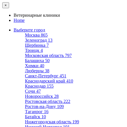
×
Ветеринарные клиники
Home
Выберите город
Москва
865
Зеленоград
13
Щербинка
7
Троицк
4
Московская область
797
Балашиха
50
Химки
40
Люберцы
38
Санкт-Петербург
451
Краснодарский край
410
Краснодар
155
Сочи
47
Новороссийск
28
Ростовская область
222
Ростов-на-Дону
109
Таганрог
16
Батайск
10
Нижегородская область
199
Нижний Новгород
101