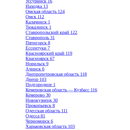
Уссурийск
16
Находка
13
Омская область
124
Омск
112
Калачинск
1
Тюкалинск
1
Ставропольский край
122
Ставрополь
31
Пятигорск
8
Ессентуки
7
Красноярский край
119
Красноярск
67
Норильск
9
Ачинск
6
Днепропетровская область
118
Днепр
103
Подгородное
1
Кемеровская область — Кузбасс
116
Кемерово
30
Новокузнецк
30
Прокопьевск
8
Одесская область
111
Одесса
81
Черноморск
6
Харьковская область
103