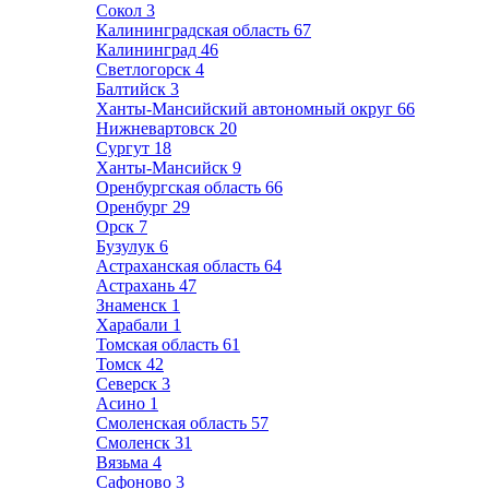
Сокол
3
Калининградская область
67
Калининград
46
Светлогорск
4
Балтийск
3
Ханты-Мансийский автономный округ
66
Нижневартовск
20
Сургут
18
Ханты-Мансийск
9
Оренбургская область
66
Оренбург
29
Орск
7
Бузулук
6
Астраханская область
64
Астрахань
47
Знаменск
1
Харабали
1
Томская область
61
Томск
42
Северск
3
Асино
1
Смоленская область
57
Смоленск
31
Вязьма
4
Сафоново
3