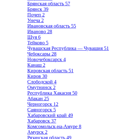
Брянская область
57
Брянск
39
Почеп
2
Унеча
2
Ивановская область
55
Иваново
28
Шуя
6
Тейково
5
Чувашская Республика — Чувашия
51
Чебоксары
28
Новочебоксарск
4
Канаш
2
Кировская область
51
Киров
30
Слободской
4
Омутнинск
2
Республика Хакасия
50
Абакан
25
Черногорск
12
Саяногорск
5
Хабаровский край
49
Хабаровск
37
Комсомольск-на-Амуре
8
Амурск
2
Рязанская область
49