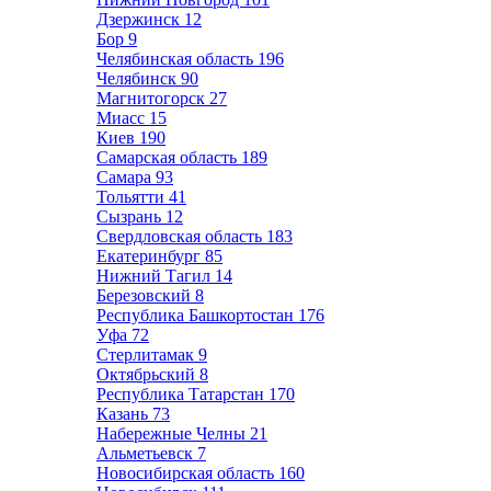
Дзержинск
12
Бор
9
Челябинская область
196
Челябинск
90
Магнитогорск
27
Миасс
15
Киев
190
Самарская область
189
Самара
93
Тольятти
41
Сызрань
12
Свердловская область
183
Екатеринбург
85
Нижний Тагил
14
Березовский
8
Республика Башкортостан
176
Уфа
72
Стерлитамак
9
Октябрьский
8
Республика Татарстан
170
Казань
73
Набережные Челны
21
Альметьевск
7
Новосибирская область
160