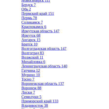
Новосибирск
111
Бердск
7
Обь
2
Пермский край
151
Пермь
78
Соликамск
7
Краснокамск
6
Иркутская область
147
Иркутск
68
Ангарск
15
Братск
10
Волгоградская область
147
Волгоград
83
Волжский
11
Михайловка
6
Ленинградская область
140
Гатчина
12
Мурино
10
Тосно
7
Воронежская область
137
Воронеж
88
Лиски
7
Семилуки
5
Приморский край
133
Владивосток
38