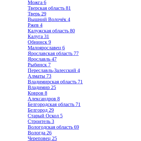
Можга
6
Тверская область
81
Тверь
29
Вышний Волочёк
4
Ржев
4
Калужская область
80
Калуга
31
Обнинск
9
Малоярославец
6
Ярославская область
77
Ярославль
47
Рыбинск
7
Переславль-Залесский
4
Алматы
73
Владимирская область
71
Владимир
25
Ковров
8
Александров
8
Белгородская область
71
Белгород
29
Старый Оскол
5
Строитель
3
Вологодская область
69
Вологда
26
Череповец
25